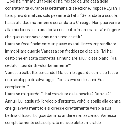
“E poi hai firmato un foglio e l’hai faxato da una casa della
confraternita durante la settimana di selezione,” rispose Dylan, il
tono privo di malizia, solo pesante di fatti. “Sei andata a scuola,
hai avuto due matrimoni e sei andata a Chicago. Non puoi venire
alla mia laurea con una torta con scritto ‘mamma vera’ e fingere
che quei diciannove anni non siano esistiti.”
Harrison fece finalmente un passo avanti. Il ricco imprenditore
immobiliare guardò Vanessa con freddezza glaciale. “Mi hai
detto che eri stata costretta a rinunciare a lui,” disse piano. “Hai
ceduto i tuoi diritti volontariamente?”
Vanessa balbettò, cercando Rita con lo sguardo come se fosse
una scialuppa di salvataggio. “Io… avevo sedici anni. Era
complicato…”
Harrison mi guardò. “L’hai cresciuto dalla nascita? Da sola?”
Annuii. Lui aggiustò l’orologio d’argento, voltò le spalle alla donna
che gli aveva mentito e si diresse direttamente verso la sua
berlina di lusso. Lo guardammo andare via, lasciando Vanessa
completamente sola sul prato nel suo abito smeraldo.