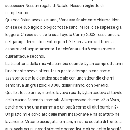
successivi. Nessun regalo di Natale. Nessun biglietto di
compleanno.
Quando Dylan aveva sei anni, Vanessa finalmente chiamò. Non
chiese se suo figlio biologico fosse sano, felice, o se sapesse già
leggere. Chiese solo se la sua Toyota Camry 2003 fosse ancora
nel garage dei nostri genitori perché le servivano soldi per la
caparra dell’appartamento. La telefonata durò esattamente
quarantadue secondi.
La traiettoria della mia vita cambiò quando Dylan compì otto anni.
Finalmente avevo ottenuto un posto a tempo pieno come
assistente per la didattica speciale con uno stipendio che mi
sembrava un gruzzolo: 43.000 dollari l’anno, con benefici.
Quello stesso anno, mentre lavavo i piatti, Dylan sedeva al tavolo
della cucina facendo i compiti. All’improvviso chiese: «Zia Myra,
perché non ho una mamma e un papà come gli altri bambini?»
Un piatto mi è scivolato dalle mani insaponate e ha sbattuto nel
lavandino. Mi sono asciugata le mani, mi sono seduta di fronte ai
suoi occhi scuri, incredibilmente percettivi, e gli ho detto la verità