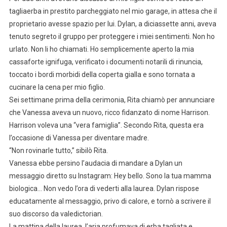
tagliaerba in prestito parcheggiato nel mio garage, in attesa che il
proprietario avesse spazio per lui. Dylan, a diciassette anni, aveva
tenuto segreto il gruppo per proteggere i miei sentimenti. Non ho
urlato. Non li ho chiamati. Ho semplicemente aperto la mia
cassaforte ignifuga, verificato i documenti notarili di rinuncia,
toccato i bordi morbidi della coperta gialla e sono tornata a
cucinare la cena per mio figlio.
Sei settimane prima della cerimonia, Rita chiamò per annunciare
che Vanessa aveva un nuovo, ricco fidanzato di nome Harrison.
Harrison voleva una “vera famiglia”. Secondo Rita, questa era
l’occasione di Vanessa per diventare madre.
“Non rovinarle tutto,” sibilò Rita.
Vanessa ebbe persino l’audacia di mandare a Dylan un
messaggio diretto su Instagram: Hey bello. Sono la tua mamma
biologica… Non vedo l’ora di vederti alla laurea. Dylan rispose
educatamente al messaggio, privo di calore, e tornò a scrivere il
suo discorso da valedictorian.
La mattina della laurea, l’aria profumava di erba tagliata e