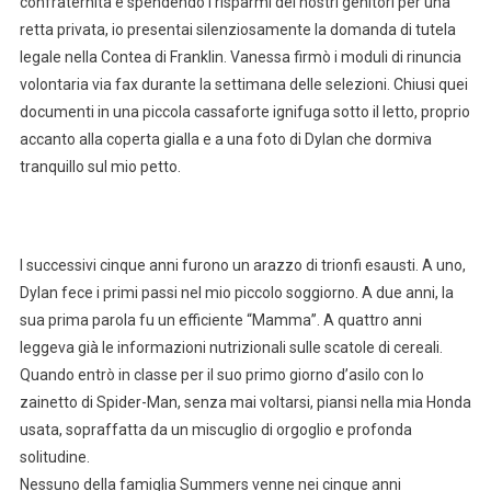
confraternita e spendendo i risparmi dei nostri genitori per una
retta privata, io presentai silenziosamente la domanda di tutela
legale nella Contea di Franklin. Vanessa firmò i moduli di rinuncia
volontaria via fax durante la settimana delle selezioni. Chiusi quei
documenti in una piccola cassaforte ignifuga sotto il letto, proprio
accanto alla coperta gialla e a una foto di Dylan che dormiva
tranquillo sul mio petto.
I successivi cinque anni furono un arazzo di trionfi esausti. A uno,
Dylan fece i primi passi nel mio piccolo soggiorno. A due anni, la
sua prima parola fu un efficiente “Mamma”. A quattro anni
leggeva già le informazioni nutrizionali sulle scatole di cereali.
Quando entrò in classe per il suo primo giorno d’asilo con lo
zainetto di Spider-Man, senza mai voltarsi, piansi nella mia Honda
usata, sopraffatta da un miscuglio di orgoglio e profonda
solitudine.
Nessuno della famiglia Summers venne nei cinque anni