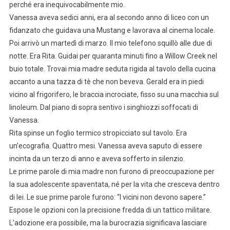
perché era inequivocabilmente mio.
Vanessa aveva sedici anni, era al secondo anno di liceo con un
fidanzato che guidava una Mustang e lavorava al cinema locale.
Poi arrivò un martedì di marzo. Il mio telefono squillò alle due di
notte. Era Rita. Guidai per quaranta minuti fino a Willow Creek nel
buio totale. Trovai mia madre seduta rigida al tavolo della cucina
accanto a una tazza di tè che non beveva. Gerald era in piedi
vicino al frigorifero, le braccia incrociate, fisso su una macchia sul
linoleum. Dal piano di sopra sentivo i singhiozzi soffocati di
Vanessa.
Rita spinse un foglio termico stropicciato sul tavolo. Era
un’ecografia. Quattro mesi. Vanessa aveva saputo di essere
incinta da un terzo di anno e aveva sofferto in silenzio.
Le prime parole di mia madre non furono di preoccupazione per
la sua adolescente spaventata, né per la vita che cresceva dentro
di lei. Le sue prime parole furono: “I vicini non devono sapere.”
Espose le opzioni con la precisione fredda di un tattico militare.
L’adozione era possibile, ma la burocrazia significava lasciare