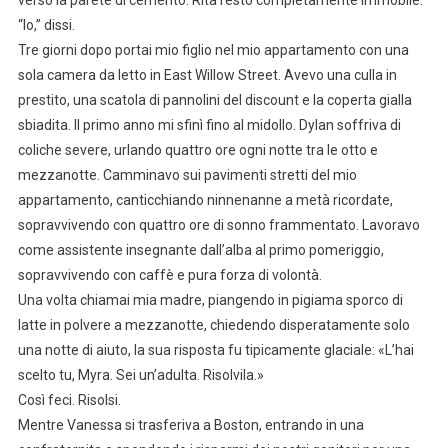
verso la parete di cemento. Rita restò completamente immobile.
“Io,” dissi.
Tre giorni dopo portai mio figlio nel mio appartamento con una
sola camera da letto in East Willow Street. Avevo una culla in
prestito, una scatola di pannolini del discount e la coperta gialla
sbiadita. Il primo anno mi sfinì fino al midollo. Dylan soffriva di
coliche severe, urlando quattro ore ogni notte tra le otto e
mezzanotte. Camminavo sui pavimenti stretti del mio
appartamento, canticchiando ninnenanne a metà ricordate,
sopravvivendo con quattro ore di sonno frammentato. Lavoravo
come assistente insegnante dall’alba al primo pomeriggio,
sopravvivendo con caffè e pura forza di volontà.
Una volta chiamai mia madre, piangendo in pigiama sporco di
latte in polvere a mezzanotte, chiedendo disperatamente solo
una notte di aiuto, la sua risposta fu tipicamente glaciale: «L’hai
scelto tu, Myra. Sei un’adulta. Risolvila.»
Così feci. Risolsi.
Mentre Vanessa si trasferiva a Boston, entrando in una