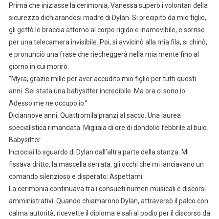
Prima che iniziasse la cerimonia, Vanessa superò i volontari della
sicurezza dichiarandosi madre di Dylan. Si precipitò da mio figlio,
gli gettò le braccia attorno al corpo rigido e inamovibile, e sorrise
per una telecamera invisibile. Poi, si avvicinò alla mia fila, si chinò,
e pronunciò una frase che riecheggerà nella mia mente fino al
giorno in cui morirò.
“Myra, grazie mille per aver accudito mio figlio per tutti questi
anni. Sei stata una babysitter incredibile. Ma ora ci sono io.
Adesso me ne occupo io.”
Diciannove anni. Quattromila pranzi al sacco. Una laurea
specialistica rimandata. Migliaia di ore di dondolio febbrile al buio.
Babysitter.
Incrociai lo sguardo di Dylan dall’altra parte della stanza. Mi
fissava dritto, la mascella serrata, gli occhi che mi lanciavano un
comando silenzioso e disperato: Aspettami.
La cerimonia continuava tra i consueti numeri musicali e discorsi
amministrativi. Quando chiamarono Dylan, attraversò il palco con
calma autorità, ricevette il diploma e salì al podio per il discorso da