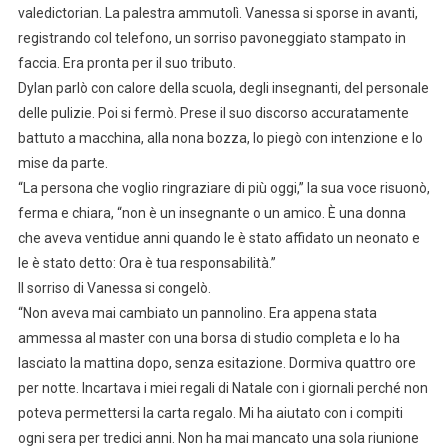
valedictorian. La palestra ammutolì. Vanessa si sporse in avanti,
registrando col telefono, un sorriso pavoneggiato stampato in
faccia. Era pronta per il suo tributo.
Dylan parlò con calore della scuola, degli insegnanti, del personale
delle pulizie. Poi si fermò. Prese il suo discorso accuratamente
battuto a macchina, alla nona bozza, lo piegò con intenzione e lo
mise da parte.
“La persona che voglio ringraziare di più oggi,” la sua voce risuonò,
ferma e chiara, “non è un insegnante o un amico. È una donna
che aveva ventidue anni quando le è stato affidato un neonato e
le è stato detto: Ora è tua responsabilità.”
Il sorriso di Vanessa si congelò.
“Non aveva mai cambiato un pannolino. Era appena stata
ammessa al master con una borsa di studio completa e lo ha
lasciato la mattina dopo, senza esitazione. Dormiva quattro ore
per notte. Incartava i miei regali di Natale con i giornali perché non
poteva permettersi la carta regalo. Mi ha aiutato con i compiti
ogni sera per tredici anni. Non ha mai mancato una sola riunione