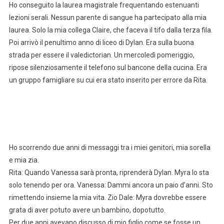
Ho conseguito la laurea magistrale frequentando estenuanti
lezioni serali. Nessun parente di sangue ha partecipato alla mia
laurea. Solo la mia collega Claire, che faceva il tifo dalla terza fila.
Poi arrivò il penultimo anno di liceo di Dylan. Era sulla buona
strada per essere il valedictorian. Un mercoledì pomeriggio,
ripose silenziosamente il telefono sul bancone della cucina. Era
un gruppo famigliare su cui era stato inserito per errore da Rita.
Ho scorrendo due anni di messaggi tra i miei genitori, mia sorella
e mia zia.
Rita: Quando Vanessa sarà pronta, riprenderà Dylan. Myra lo sta
solo tenendo per ora. Vanessa: Dammi ancora un paio d’anni. Sto
rimettendo insieme la mia vita. Zio Dale: Myra dovrebbe essere
grata di aver potuto avere un bambino, dopotutto.
Per due anni avevano discusso di mio figlio come se fosse un