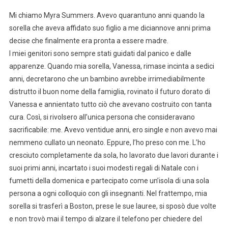
Mi chiamo Myra Summers. Avevo quarantuno anni quando la
sorella che aveva affidato suo figlio a me diciannove anni prima
decise che finalmente era pronta a essere madre.
I miei genitori sono sempre stati guidati dal panico e dalle
apparenze. Quando mia sorella, Vanessa, rimase incinta a sedici
anni, decretarono che un bambino avrebbe irrimediabilmente
distrutto il buon nome della famiglia, rovinato il futuro dorato di
Vanessa e annientato tutto ciò che avevano costruito con tanta
cura. Così, si rivolsero all’unica persona che consideravano
sacrificabile: me. Avevo ventidue anni, ero single e non avevo mai
nemmeno cullato un neonato. Eppure, l’ho preso con me. L’ho
cresciuto completamente da sola, ho lavorato due lavori durante i
suoi primi anni, incartato i suoi modesti regali di Natale con i
fumetti della domenica e partecipato come un’isola di una sola
persona a ogni colloquio con gli insegnanti. Nel frattempo, mia
sorella si trasferì a Boston, prese le sue lauree, si sposò due volte
e non trovò mai il tempo di alzare il telefono per chiedere del