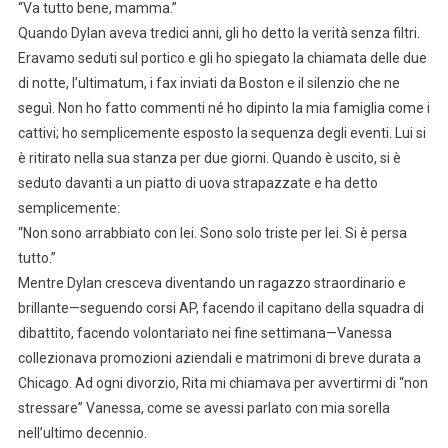
“Va tutto bene, mamma.”
Quando Dylan aveva tredici anni, gli ho detto la verità senza filtri.
Eravamo seduti sul portico e gli ho spiegato la chiamata delle due
di notte, l’ultimatum, i fax inviati da Boston e il silenzio che ne
seguì. Non ho fatto commenti né ho dipinto la mia famiglia come i
cattivi; ho semplicemente esposto la sequenza degli eventi. Lui si
è ritirato nella sua stanza per due giorni. Quando è uscito, si è
seduto davanti a un piatto di uova strapazzate e ha detto
semplicemente:
“Non sono arrabbiato con lei. Sono solo triste per lei. Si è persa
tutto.”
Mentre Dylan cresceva diventando un ragazzo straordinario e
brillante—seguendo corsi AP, facendo il capitano della squadra di
dibattito, facendo volontariato nei fine settimana—Vanessa
collezionava promozioni aziendali e matrimoni di breve durata a
Chicago. Ad ogni divorzio, Rita mi chiamava per avvertirmi di “non
stressare” Vanessa, come se avessi parlato con mia sorella
nell’ultimo decennio.