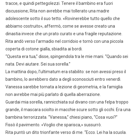
tracce, e quindi pettegolezzi. Tenere il bambino era fuori
discussione; Rita non avrebbe mai tollerato una madre
adolescente sotto il suo tetto. «Rovinerebbe tutto quello che
abbiamo costruito», affermò, come se avesse creato una
dinastia invece che un prato curato e una fragile reputazione.
Rita andò verso l’armadio nel corridoio e tornò con una piccola
coperta di cotone gialla, sbiadita ai bordi.
“Questa era tua,” disse, spingendola tra le mie mani. “Quando sei
nata. Devi aiutare. Sei sua sorella.”
La mattina dopo, l’ultimatum era stabilito: se non avessi preso il
bambino, lo avrebbero dato a degli sconosciuti entro venerdì.
Vanessa sarebbe tornata a lezione di geometria, e la famiglia
non avrebbe mai più parlato di quella aberrazione.
Guardai mia sorella, rannicchiata sul divano con una felpa troppo
grande, il mascara sciolto in macchie scure sotto gli occhi. Era una
bambina terrorizzata. “Vanessa,” chiesi piano, “Cosa vuoi?”
Fissò il pavimento. «Voglio che sparisca,» sussurrò.
Rita puntò un dito trionfante verso di me. “Ecco. Lei ha la scuola.