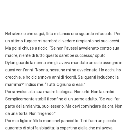
Nel silenzio che seguì, Rita mi lanciò uno sguardo infuocato. Per
un attimo fugace mi sembrò di vedere rimpianto nei suoi occhi.
Ma poi si chiuse a riccio. “Se non l’avessi avvelenato contro sua
madre, niente di tutto questo sarebbe successo,” sputò.
Dylan guardò la nonna che gli aveva mandato un solo assegno in
quasi vent’anni. “Nonna, nessuno mi ha avvelenato. Ho occhi, ho
orecchie, e ho diciannove anni di ricordi. Sai quanti includono la
mamma?” Indicò me. “Tutti. Ognuno di essi.”
Poi si rivolse alla sua madre biologica. Non urlò. Non la umiliò.
Semplicemente stabilì il confine di un uomo adulto. “Se vuoi far
parte della mia vita, puoi esserlo. Ma devi cominciare da ora. Non
da una torta. Non fingendo.”
Poi mio figlio infilò la mano nel panciotto. Tirò fuori un piccolo
quadrato di stoffa sbiadita: la copertina gialla che mi aveva