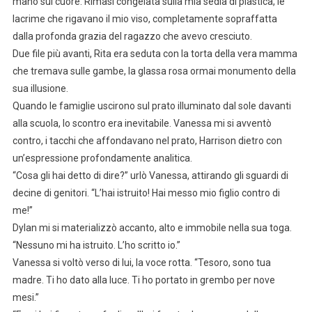
mano sul cuore. Rimasi congelata sulla mia sedia di plastica, le
lacrime che rigavano il mio viso, completamente sopraffatta
dalla profonda grazia del ragazzo che avevo cresciuto.
Due file più avanti, Rita era seduta con la torta della vera mamma
che tremava sulle gambe, la glassa rosa ormai monumento della
sua illusione.
Quando le famiglie uscirono sul prato illuminato dal sole davanti
alla scuola, lo scontro era inevitabile. Vanessa mi si avventò
contro, i tacchi che affondavano nel prato, Harrison dietro con
un’espressione profondamente analitica.
“Cosa gli hai detto di dire?” urlò Vanessa, attirando gli sguardi di
decine di genitori. “L’hai istruito! Hai messo mio figlio contro di
me!”
Dylan mi si materializzò accanto, alto e immobile nella sua toga.
“Nessuno mi ha istruito. L’ho scritto io.”
Vanessa si voltò verso di lui, la voce rotta. “Tesoro, sono tua
madre. Ti ho dato alla luce. Ti ho portato in grembo per nove
mesi.”