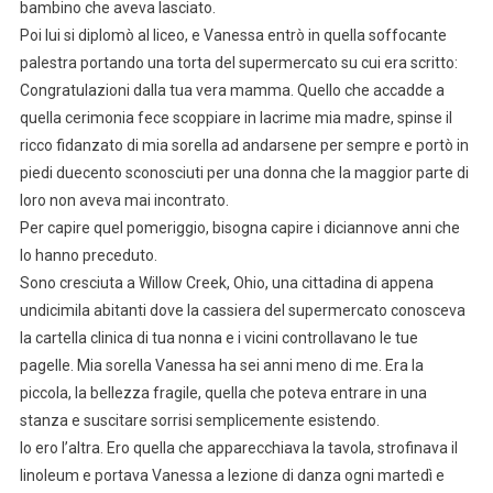
bambino che aveva lasciato.
Poi lui si diplomò al liceo, e Vanessa entrò in quella soffocante
palestra portando una torta del supermercato su cui era scritto:
Congratulazioni dalla tua vera mamma. Quello che accadde a
quella cerimonia fece scoppiare in lacrime mia madre, spinse il
ricco fidanzato di mia sorella ad andarsene per sempre e portò in
piedi duecento sconosciuti per una donna che la maggior parte di
loro non aveva mai incontrato.
Per capire quel pomeriggio, bisogna capire i diciannove anni che
lo hanno preceduto.
Sono cresciuta a Willow Creek, Ohio, una cittadina di appena
undicimila abitanti dove la cassiera del supermercato conosceva
la cartella clinica di tua nonna e i vicini controllavano le tue
pagelle. Mia sorella Vanessa ha sei anni meno di me. Era la
piccola, la bellezza fragile, quella che poteva entrare in una
stanza e suscitare sorrisi semplicemente esistendo.
Io ero l’altra. Ero quella che apparecchiava la tavola, strofinava il
linoleum e portava Vanessa a lezione di danza ogni martedì e