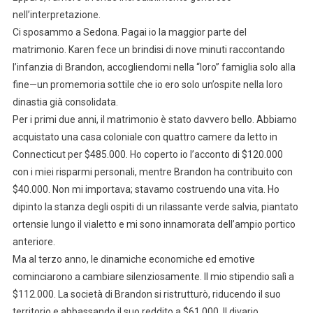
nell’interpretazione.
Ci sposammo a Sedona. Pagai io la maggior parte del
matrimonio. Karen fece un brindisi di nove minuti raccontando
l’infanzia di Brandon, accogliendomi nella “loro” famiglia solo alla
fine—un promemoria sottile che io ero solo un’ospite nella loro
dinastia già consolidata.
Per i primi due anni, il matrimonio è stato davvero bello. Abbiamo
acquistato una casa coloniale con quattro camere da letto in
Connecticut per $485.000. Ho coperto io l’acconto di $120.000
con i miei risparmi personali, mentre Brandon ha contribuito con
$40.000. Non mi importava; stavamo costruendo una vita. Ho
dipinto la stanza degli ospiti di un rilassante verde salvia, piantato
ortensie lungo il vialetto e mi sono innamorata dell’ampio portico
anteriore.
Ma al terzo anno, le dinamiche economiche ed emotive
cominciarono a cambiare silenziosamente. Il mio stipendio salì a
$112.000. La società di Brandon si ristrutturò, riducendo il suo
territorio e abbassando il suo reddito a $61.000. Il divario