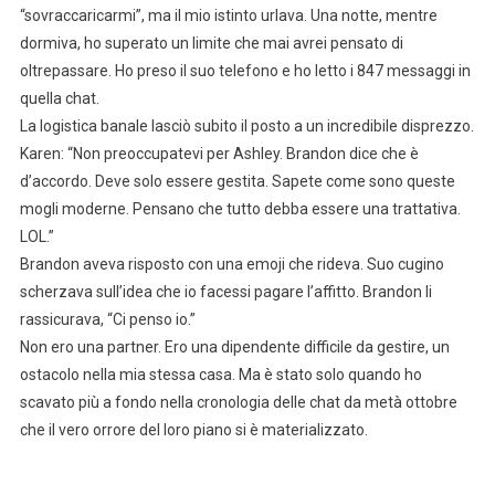
“sovraccaricarmi”, ma il mio istinto urlava. Una notte, mentre
dormiva, ho superato un limite che mai avrei pensato di
oltrepassare. Ho preso il suo telefono e ho letto i 847 messaggi in
quella chat.
La logistica banale lasciò subito il posto a un incredibile disprezzo.
Karen: “Non preoccupatevi per Ashley. Brandon dice che è
d’accordo. Deve solo essere gestita. Sapete come sono queste
mogli moderne. Pensano che tutto debba essere una trattativa.
LOL.”
Brandon aveva risposto con una emoji che rideva. Suo cugino
scherzava sull’idea che io facessi pagare l’affitto. Brandon li
rassicurava, “Ci penso io.”
Non ero una partner. Ero una dipendente difficile da gestire, un
ostacolo nella mia stessa casa. Ma è stato solo quando ho
scavato più a fondo nella cronologia delle chat da metà ottobre
che il vero orrore del loro piano si è materializzato.