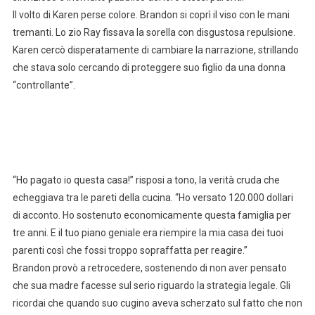
Il volto di Karen perse colore. Brandon si coprì il viso con le mani
tremanti. Lo zio Ray fissava la sorella con disgustosa repulsione.
Karen cercò disperatamente di cambiare la narrazione, strillando
che stava solo cercando di proteggere suo figlio da una donna
“controllante”.
“Ho pagato io questa casa!” risposi a tono, la verità cruda che
echeggiava tra le pareti della cucina. “Ho versato 120.000 dollari
di acconto. Ho sostenuto economicamente questa famiglia per
tre anni. E il tuo piano geniale era riempire la mia casa dei tuoi
parenti così che fossi troppo sopraffatta per reagire.”
Brandon provò a retrocedere, sostenendo di non aver pensato
che sua madre facesse sul serio riguardo la strategia legale. Gli
ricordai che quando suo cugino aveva scherzato sul fatto che non