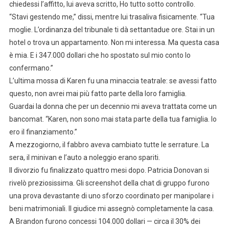
chiedessi l’affitto, lui aveva scritto, Ho tutto sotto controllo.
“Stavi gestendo me,” dissi, mentre lui trasaliva fisicamente. “Tua
moglie. L’ordinanza del tribunale ti dà settantadue ore. Stai in un
hotel o trova un appartamento. Non mi interessa. Ma questa casa
è mia. E i 347.000 dollari che ho spostato sul mio conto lo
confermano.”
L’ultima mossa di Karen fu una minaccia teatrale: se avessi fatto
questo, non avrei mai più fatto parte della loro famiglia.
Guardai la donna che per un decennio mi aveva trattata come un
bancomat. “Karen, non sono mai stata parte della tua famiglia. Io
ero il finanziamento.”
A mezzogiorno, il fabbro aveva cambiato tutte le serrature. La
sera, il minivan e l’auto a noleggio erano spariti.
Il divorzio fu finalizzato quattro mesi dopo. Patricia Donovan si
rivelò preziosissima. Gli screenshot della chat di gruppo furono
una prova devastante di uno sforzo coordinato per manipolare i
beni matrimoniali. Il giudice mi assegnò completamente la casa.
A Brandon furono concessi 104.000 dollari — circa il 30% dei