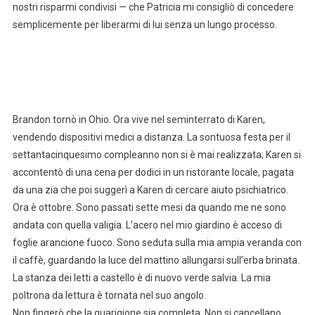
nostri risparmi condivisi — che Patricia mi consigliò di concedere
semplicemente per liberarmi di lui senza un lungo processo.
Brandon tornò in Ohio. Ora vive nel seminterrato di Karen,
vendendo dispositivi medici a distanza. La sontuosa festa per il
settantacinquesimo compleanno non si è mai realizzata; Karen si
accontentò di una cena per dodici in un ristorante locale, pagata
da una zia che poi suggerì a Karen di cercare aiuto psichiatrico.
Ora è ottobre. Sono passati sette mesi da quando me ne sono
andata con quella valigia. L’acero nel mio giardino è acceso di
foglie arancione fuoco. Sono seduta sulla mia ampia veranda con
il caffè, guardando la luce del mattino allungarsi sull’erba brinata.
La stanza dei letti a castello è di nuovo verde salvia. La mia
poltrona da lettura è tornata nel suo angolo.
Non fingerò che la guarigione sia completa. Non si cancellano