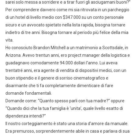
sarei solo messa a sorridere e a tirar fuori gli asciugamani buoni?”
Per comprendere davvero come mi sia ritrovata in un parcheggio
di un hotel di livello medio con $347.000 su un conto personale
sicuro e un avvocato spietato nella lista rapida, bisogna tornare
indietro di tre anni. Bisogna tornare al periodo più felice della mia
vita.
Ho conosciuto Brandon Mitchell a un matrimonio a Scottsdale, in
Arizona. Avevo trentun anni, ero project manager della logistica e
guadagnavo comodamente 94.000 dollari l’anno. Lui aveva
trentatré anni, era agente di vendita di dispositivi medici, con un
buon stipendio e il genere di sorriso cinematografico e
disarmante che ti fa completamente dimenticare di fare
domande fondamentali.
Domande come: “Quanto spesso parli con tua madre?” oppure
“Quando dici che la tua famiglia è ‘unita’, quale livello esatto di
dipendenza intendi?”
Il nostro corteggiamento è stato una storia d’amore da manuale.
Era premuroso, sorprendentemente abile in casa e parlava di sua