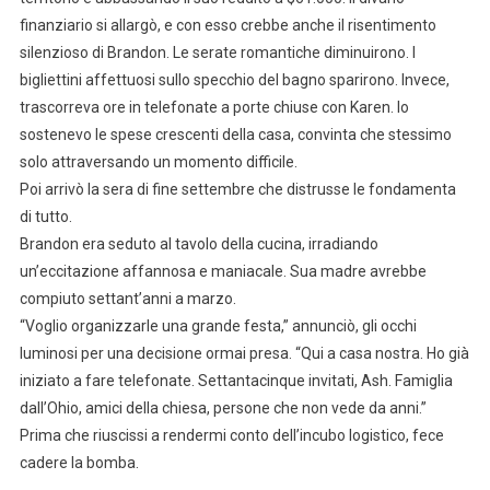
finanziario si allargò, e con esso crebbe anche il risentimento
silenzioso di Brandon. Le serate romantiche diminuirono. I
bigliettini affettuosi sullo specchio del bagno sparirono. Invece,
trascorreva ore in telefonate a porte chiuse con Karen. Io
sostenevo le spese crescenti della casa, convinta che stessimo
solo attraversando un momento difficile.
Poi arrivò la sera di fine settembre che distrusse le fondamenta
di tutto.
Brandon era seduto al tavolo della cucina, irradiando
un’eccitazione affannosa e maniacale. Sua madre avrebbe
compiuto settant’anni a marzo.
“Voglio organizzarle una grande festa,” annunciò, gli occhi
luminosi per una decisione ormai presa. “Qui a casa nostra. Ho già
iniziato a fare telefonate. Settantacinque invitati, Ash. Famiglia
dall’Ohio, amici della chiesa, persone che non vede da anni.”
Prima che riuscissi a rendermi conto dell’incubo logistico, fece
cadere la bomba.