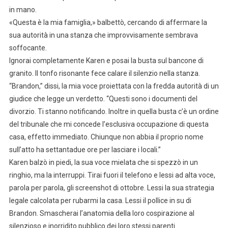
in mano.
«Questa è la mia famiglia,» balbettò, cercando di affermare la
sua autorità in una stanza che improvvisamente sembrava
soffocante.
Ignorai completamente Karen e posai la busta sul bancone di
granito. Il tonfo risonante fece calare il silenzio nella stanza.
“Brandon,” dissi, la mia voce proiettata con la fredda autorità di un
giudice che legge un verdetto. “Questi sono i documenti del
divorzio. Ti stanno notificando. Inoltre in quella busta c’è un ordine
del tribunale che mi concede l’esclusiva occupazione di questa
casa, effetto immediato. Chiunque non abbia il proprio nome
sull’atto ha settantadue ore per lasciare i locali.”
Karen balzò in piedi, la sua voce mielata che si spezzò in un
ringhio, ma la interruppi. Tirai fuori il telefono e lessi ad alta voce,
parola per parola, gli screenshot di ottobre. Lessi la sua strategia
legale calcolata per rubarmi la casa. Lessi il pollice in su di
Brandon. Smascherai l’anatomia della loro cospirazione al
silenzioso e inorridito pubblico dei loro stessi parenti.