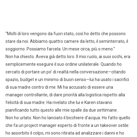
“Molti di loro vengono da fuori stato, così ho detto che possono
stare da noi. Abbiamo quattro camere da letto, il seminterrato, il
soggiorno. Possiamo farcela. Un mese circa, più o meno.”
Non ha chiesto. Aveva già detto loro. Il mio ruolo, ai suoi occhi, era
semplicemente eseguire il suo ordine unilaterale. Quando ho
cercato di portare un po’ di realtà nella conversazione—citando
spazio, budget e un minimo di buon senso—lui ha usato i sacrifici
di sua madre contro di me. Mi ha accusato di essere una
manager controllante, di dare priorità alla logistica rispetto alla
felicità di sua madre. Ha rivelato che lui e Karen stavano
pianificando tutto questo alle mie spalle da due settimane.
Non ho urlato. Non ho lanciato il bicchiere d’acqua. Ho fatto quello
che fa un project manager esperto di fronte a un takeover ostile:
ho assorbito il colpo, mi sono ritirata ad analizzare i danni e ho