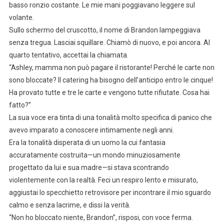
basso ronzio costante. Le mie mani poggiavano leggere sul
volante.
Sullo schermo del cruscotto, il nome di Brandon lampeggiava
senza tregua. Lasciai squillare. Chiamò di nuovo, e poi ancora. Al
quarto tentativo, accettai la chiamata.
“Ashley, mamma non può pagare il ristorante! Perché le carte non
sono bloccate? Il catering ha bisogno dell’anticipo entro le cinque!
Ha provato tutte e tre le carte e vengono tutte rifiutate. Cosa hai
fatto?”
La sua voce era tinta di una tonalità molto specifica di panico che
avevo imparato a conoscere intimamente negli anni.
Era la tonalità disperata di un uomo la cui fantasia
accuratamente costruita—un mondo minuziosamente
progettato da lui e sua madre—si stava scontrando
violentemente con la realtà. Feci un respiro lento e misurato,
aggiustai lo specchietto retrovisore per incontrare il mio sguardo
calmo e senza lacrime, e dissi la verità.
“Non ho bloccato niente, Brandon”, risposi, con voce ferma.