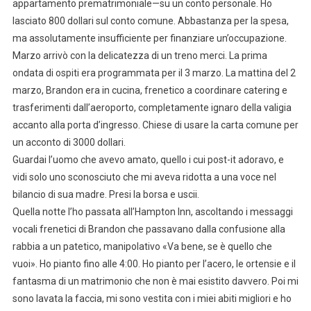
appartamento prematrimoniale—su un conto personale. Ho
lasciato 800 dollari sul conto comune. Abbastanza per la spesa,
ma assolutamente insufficiente per finanziare un’occupazione.
Marzo arrivò con la delicatezza di un treno merci. La prima
ondata di ospiti era programmata per il 3 marzo. La mattina del 2
marzo, Brandon era in cucina, frenetico a coordinare catering e
trasferimenti dall’aeroporto, completamente ignaro della valigia
accanto alla porta d’ingresso. Chiese di usare la carta comune per
un acconto di 3000 dollari.
Guardai l’uomo che avevo amato, quello i cui post-it adoravo, e
vidi solo uno sconosciuto che mi aveva ridotta a una voce nel
bilancio di sua madre. Presi la borsa e uscii.
Quella notte l’ho passata all’Hampton Inn, ascoltando i messaggi
vocali frenetici di Brandon che passavano dalla confusione alla
rabbia a un patetico, manipolativo «Va bene, se è quello che
vuoi». Ho pianto fino alle 4:00. Ho pianto per l’acero, le ortensie e il
fantasma di un matrimonio che non è mai esistito davvero. Poi mi
sono lavata la faccia, mi sono vestita con i miei abiti migliori e ho