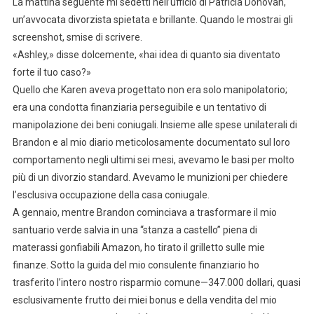
La mattina seguente mi sedetti nell’ufficio di Patricia Donovan,
un’avvocata divorzista spietata e brillante. Quando le mostrai gli
screenshot, smise di scrivere.
«Ashley,» disse dolcemente, «hai idea di quanto sia diventato
forte il tuo caso?»
Quello che Karen aveva progettato non era solo manipolatorio;
era una condotta finanziaria perseguibile e un tentativo di
manipolazione dei beni coniugali. Insieme alle spese unilaterali di
Brandon e al mio diario meticolosamente documentato sul loro
comportamento negli ultimi sei mesi, avevamo le basi per molto
più di un divorzio standard. Avevamo le munizioni per chiedere
l’esclusiva occupazione della casa coniugale.
A gennaio, mentre Brandon cominciava a trasformare il mio
santuario verde salvia in una “stanza a castello” piena di
materassi gonfiabili Amazon, ho tirato il grilletto sulle mie
finanze. Sotto la guida del mio consulente finanziario ho
trasferito l’intero nostro risparmio comune—347.000 dollari, quasi
esclusivamente frutto dei miei bonus e della vendita del mio