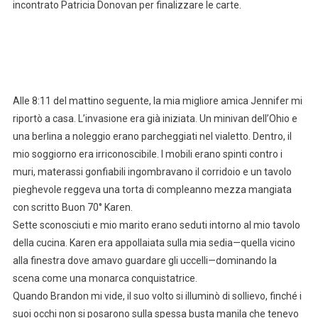
incontrato Patricia Donovan per finalizzare le carte.
Alle 8:11 del mattino seguente, la mia migliore amica Jennifer mi
riportò a casa. L’invasione era già iniziata. Un minivan dell’Ohio e
una berlina a noleggio erano parcheggiati nel vialetto. Dentro, il
mio soggiorno era irriconoscibile. I mobili erano spinti contro i
muri, materassi gonfiabili ingombravano il corridoio e un tavolo
pieghevole reggeva una torta di compleanno mezza mangiata
con scritto Buon 70° Karen.
Sette sconosciuti e mio marito erano seduti intorno al mio tavolo
della cucina. Karen era appollaiata sulla mia sedia—quella vicino
alla finestra dove amavo guardare gli uccelli—dominando la
scena come una monarca conquistatrice.
Quando Brandon mi vide, il suo volto si illuminò di sollievo, finché i
suoi occhi non si posarono sulla spessa busta manila che tenevo