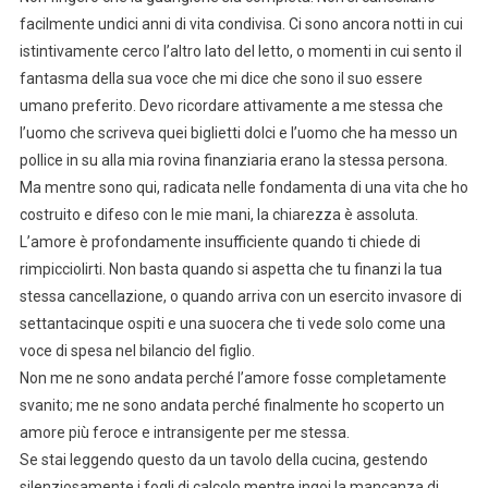
facilmente undici anni di vita condivisa. Ci sono ancora notti in cui
istintivamente cerco l’altro lato del letto, o momenti in cui sento il
fantasma della sua voce che mi dice che sono il suo essere
umano preferito. Devo ricordare attivamente a me stessa che
l’uomo che scriveva quei biglietti dolci e l’uomo che ha messo un
pollice in su alla mia rovina finanziaria erano la stessa persona.
Ma mentre sono qui, radicata nelle fondamenta di una vita che ho
costruito e difeso con le mie mani, la chiarezza è assoluta.
L’amore è profondamente insufficiente quando ti chiede di
rimpicciolirti. Non basta quando si aspetta che tu finanzi la tua
stessa cancellazione, o quando arriva con un esercito invasore di
settantacinque ospiti e una suocera che ti vede solo come una
voce di spesa nel bilancio del figlio.
Non me ne sono andata perché l’amore fosse completamente
svanito; me ne sono andata perché finalmente ho scoperto un
amore più feroce e intransigente per me stessa.
Se stai leggendo questo da un tavolo della cucina, gestendo
silenziosamente i fogli di calcolo mentre ingoi la mancanza di