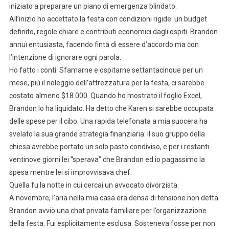
iniziato a preparare un piano di emergenza blindato.
All’inizio ho accettato la festa con condizioni rigide: un budget
definito, regole chiare e contributi economici dagli ospiti. Brandon
annuì entusiasta, facendo finta di essere d’accordo ma con
l’intenzione di ignorare ogni parola.
Ho fatto i conti. Sfamarne e ospitarne settantacinque per un
mese, più il noleggio dell’attrezzatura per la festa, ci sarebbe
costato almeno $18.000. Quando ho mostrato il foglio Excel,
Brandon lo ha liquidato. Ha detto che Karen si sarebbe occupata
delle spese per il cibo. Una rapida telefonata a mia suocera ha
svelato la sua grande strategia finanziaria: il suo gruppo della
chiesa avrebbe portato un solo pasto condiviso, e per i restanti
ventinove giorni lei “sperava” che Brandon ed io pagassimo la
spesa mentre lei si improvvisava chef.
Quella fu la notte in cui cercai un avvocato divorzista.
A novembre, l’aria nella mia casa era densa di tensione non detta.
Brandon avviò una chat privata familiare per l’organizzazione
della festa. Fui esplicitamente esclusa. Sosteneva fosse per non