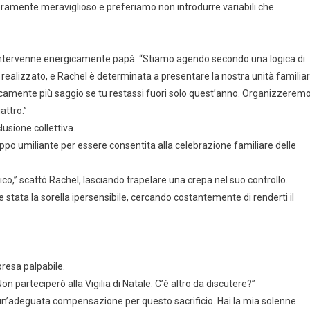
eramente meraviglioso e preferiamo non introdurre variabili che
” intervenne energicamente papà. “Stiamo agendo secondo una logica di
alizzato, e Rachel è determinata a presentare la nostra unità familia
gicamente più saggio se tu restassi fuori solo quest’anno. Organizzerem
attro.”
lusione collettiva.
ppo umiliante per essere consentita alla celebrazione familiare delle
o,” scattò Rachel, lasciando trapelare una crepa nel suo controllo.
tata la sorella ipersensibile, cercando costantemente di renderti il
resa palpabile.
n parteciperò alla Vigilia di Natale. C’è altro da discutere?”
un’adeguata compensazione per questo sacrificio. Hai la mia solenne