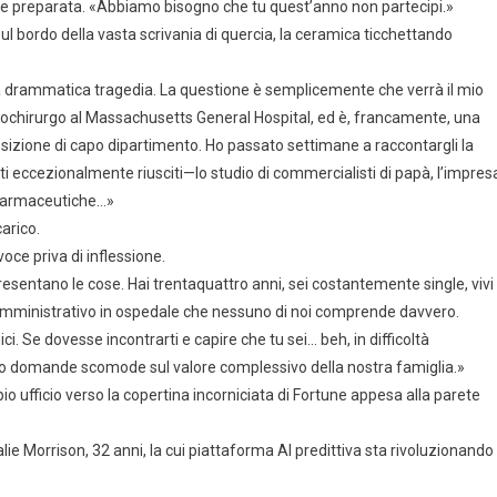
e preparata. «Abbiamo bisogno che tu quest’anno non partecipi.»
l bordo della vasta scrivania di quercia, la ceramica ticchettando
na drammatica tragedia. La questione è semplicemente che verrà il mio
diochirurgo al Massachusetts General Hospital, ed è, francamente, una
osizione di capo dipartimento. Ho passato settimane a raccontargli la
ti eccezionalmente riusciti—lo studio di commercialisti di papà, l’impres
 farmaceutiche…»
arico.
ce priva di inflessione.
resentano le cose. Hai trentaquattro anni, sei costantemente single, vivi
 amministrativo in ospedale che nessuno di noi comprende davvero.
i. Se dovesse incontrarti e capire che tu sei… beh, in difficoltà
o domande scomode sul valore complessivo della nostra famiglia.»
io ufficio verso la copertina incorniciata di Fortune appesa alla parete
talie Morrison, 32 anni, la cui piattaforma AI predittiva sta rivoluzionando