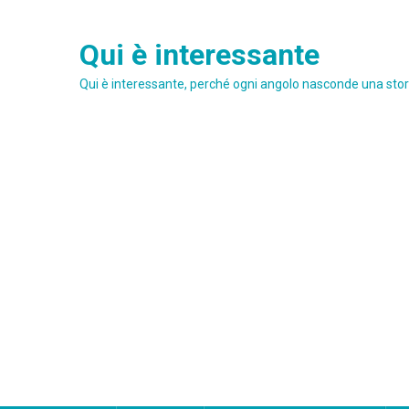
Skip
to
Qui è interessante
content
Qui è interessante, perché ogni angolo nasconde una stori