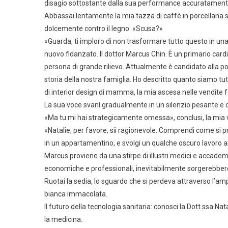
disagio sottostante dalla sua performance accuratament
Abbassai lentamente la mia tazza di caffè in porcellana su
dolcemente contro il legno. «Scusa?»
«Guarda, ti imploro di non trasformare tutto questo in u
nuovo fidanzato. Il dottor Marcus Chin. È un primario car
persona di grande rilievo. Attualmente è candidato alla p
storia della nostra famiglia. Ho descritto quanto siamo tut
di interior design di mamma, la mia ascesa nelle vendite
La sua voce svanì gradualmente in un silenzio pesante e c
«Ma tu mi hai strategicamente omessa», conclusi, la mia vo
«Natalie, per favore, sii ragionevole. Comprendi come si p
in un appartamentino, e svolgi un qualche oscuro lavoro
Marcus proviene da una stirpe di illustri medici e accademic
economiche e professionali, inevitabilmente sorgerebber
Ruotai la sedia, lo sguardo che si perdeva attraverso l’amp
bianca immacolata.
Il futuro della tecnologia sanitaria: conosci la Dott.ssa Na
la medicina.