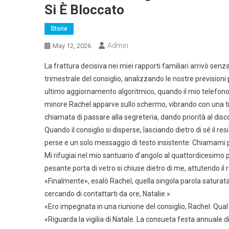
Si È Bloccato
Storie
Admin
May 12, 2026
La frattura decisiva nei miei rapporti familiari arrivò sen
trimestrale del consiglio, analizzando le nostre previsioni 
ultimo aggiornamento algoritmico, quando il mio telefono si
minore Rachel apparve sullo schermo, vibrando con una tran
chiamata di passare alla segreteria, dando priorità al dis
Quando il consiglio si disperse, lasciando dietro di sé il 
perse e un solo messaggio di testo insistente: Chiamami pe
Mi rifugiai nel mio santuario d’angolo al quattordicesimo 
pesante porta di vetro si chiuse dietro di me, attutendo il 
«Finalmente», esalò Rachel, quella singola parola saturat
cercando di contattarti da ore, Natalie.»
«Ero impegnata in una riunione del consiglio, Rachel. Qua
«Riguarda la vigilia di Natale. La consueta festa annuale 