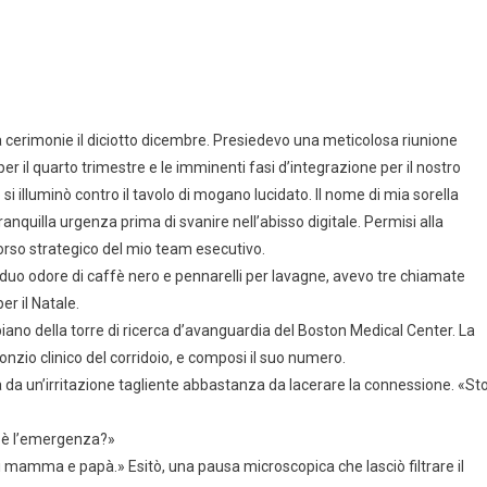
za cerimonie il diciotto dicembre. Presiedevo una meticolosa riunione
per il quarto trimestre e le imminenti fasi d’integrazione per il nostro
 illuminò contro il tavolo di mogano lucidato. Il nome di mia sorella
quilla urgenza prima di svanire nell’abisso digitale. Permisi alla
corso strategico del mio team esecutivo.
residuo odore di caffè nero e pennarelli per lavagne, avevo tre chiamate
r il Natale.
piano della torre di ricerca d’avanguardia del Boston Medical Center. La
ronzio clinico del corridoio, e composi il suo numero.
a da un’irritazione tagliente abbastanza da lacerare la connessione. «St
l è l’emergenza?»
di mamma e papà.» Esitò, una pausa microscopica che lasciò filtrare il