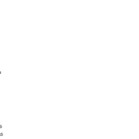
a
di
di