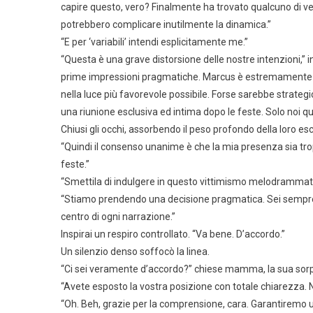
capire questo, vero? Finalmente ha trovato qualcuno di v
potrebbero complicare inutilmente la dinamica.”
“E per ‘variabili’ intendi esplicitamente me.”
“Questa è una grave distorsione delle nostre intenzioni,
prime impressioni pragmatiche. Marcus è estremamente re
nella luce più favorevole possibile. Forse sarebbe strate
una riunione esclusiva ed intima dopo le feste. Solo noi qu
Chiusi gli occhi, assorbendo il peso profondo della loro esc
“Quindi il consenso unanime è che la mia presenza sia tro
feste.”
“Smettila di indulgere in questo vittimismo melodrammatic
“Stiamo prendendo una decisione pragmatica. Sei sempre s
centro di ogni narrazione.”
Inspirai un respiro controllato. “Va bene. D’accordo.”
Un silenzio denso soffocò la linea.
“Ci sei veramente d’accordo?” chiese mamma, la sua sorp
“Avete esposto la vostra posizione con totale chiarezza. No
“Oh. Beh, grazie per la comprensione, cara. Garantiremo 