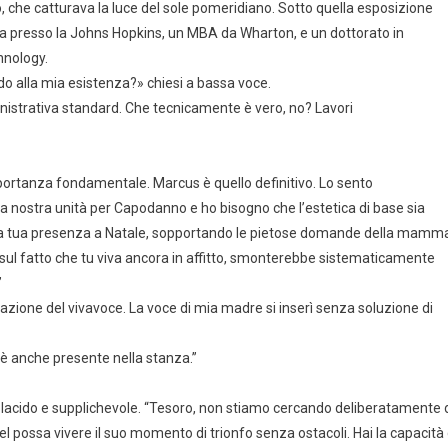
no, che catturava la luce del sole pomeridiano. Sotto quella esposizione
na presso la Johns Hopkins, un MBA da Wharton, e un dottorato in
hnology.
o alla mia esistenza?» chiesi a bassa voce.
inistrativa standard. Che tecnicamente è vero, no? Lavori
portanza fondamentale. Marcus è quello definitivo. Lo sento
la nostra unità per Capodanno e ho bisogno che l’estetica di base sia
 La tua presenza a Natale, sopportando le pietose domande della mamm
à sul fatto che tu viva ancora in affitto, smonterebbe sistematicamente
”
ivazione del vivavoce. La voce di mia madre si inserì senza soluzione di
 è anche presente nella stanza.”
 placido e supplichevole. “Tesoro, non stiamo cercando deliberatamente 
 possa vivere il suo momento di trionfo senza ostacoli. Hai la capacità 