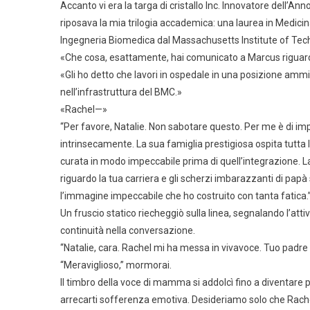
Accanto vi era la targa di cristallo Inc. Innovatore dell’An
riposava la mia trilogia accademica: una laurea in Medici
Ingegneria Biomedica dal Massachusetts Institute of Tec
«Che cosa, esattamente, hai comunicato a Marcus riguard
«Gli ho detto che lavori in ospedale in una posizione amm
nell’infrastruttura del BMC.»
«Rachel—»
“Per favore, Natalie. Non sabotare questo. Per me è di im
intrinsecamente. La sua famiglia prestigiosa ospita tutta 
curata in modo impeccabile prima di quell’integrazione.
riguardo la tua carriera e gli scherzi imbarazzanti di pap
l’immagine impeccabile che ho costruito con tanta fatica.
Un fruscio statico riecheggiò sulla linea, segnalando l’att
continuità nella conversazione.
“Natalie, cara. Rachel mi ha messa in vivavoce. Tuo padre
“Meraviglioso,” mormorai.
Il timbro della voce di mamma si addolcì fino a diventare
arrecarti sofferenza emotiva. Desideriamo solo che Rachel