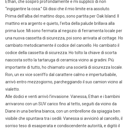
Ethan, che sospirò profondamente e mi supplicò di non
“ingigantire la cosa.” Gli dissi che il mio limite era assoluto.
Prima dell’alba del mattino dopo, sono partita per Oak Island. Il
mattino era argento e quieto, l’erba della palude brillava alla
prima luce. Mi sono fermata al negozio di ferramenta locale per
una nuova cassetta di sicurezza, poi sono arrivata al cottage. Ho
cambiato metodicamente il codice del cancello. Ho cambiato il
codice della cassetta di sicurezza. Ho tolto la chiave di scorta
nascosta sotto la tartaruga di ceramica vicino ai gradini. Più
importante di tutto, ho chiamato una società di sicurezza locale.
Ron, un ex vice sceriffo dal carattere calmo e imperturbabile,
arrivò entro mezzogiorno, parcheggiando il suo camion vicino al
vialetto.
Alle dodici e venti arrivò l’invasione. Vanessa, Ethan e i bambini
arrivarono con un SUV carico fino al tetto, seguiti da vicino da
Diane in una berlina bianca, con un ombrellone da spiaggia ben
visibile che spuntava tra i sedili. Vanessa si avvicinò al cancello, il
sorriso teso di esasperata e condiscendente autorità, e digitò il