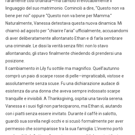
raramente così ordinata—ma cambiò irrevocabilmente il
linguaggio del suo matrimonio. Cominciò a dire, “Questo non va
bene per noi” oppure “Questo non va bene per Mamma.”
Naturalmente, Vanessa detestava questa nuova dinamica. Mi
chiamò ad agosto per “chiarire l’aria” ufficialmente, accusandomi
di aver deliberatamente allontanato Ethan e di farla sembrare
una criminale. Le dissi la verità senza filtri: non lo stavo
allontanando; gli stavo finalmente chiedendo di prendersi una
posizione.
Il cambiamento in Lily fu sottile ma magnifico. Quell’autunno
comprò un paio di scarpe rosse di pelle—impraticabili, vistose e
assolutamente senza scuse. Fu una dichiarazione audace di
esistenza da una donna che aveva sempre indossato scarpe
tranquille e invisibili. A Thanksgiving, ospitai una tavola serena.
Vanessa e i suoi figli non parteciparono, ma Ethan sì, aiutando
con i piatti senza essere invitato. Durante il caffè in salotto,
guardò sua sorella negli occhi e si scusò formalmente per aver
permesso che scomparisse tra la sua famiglia. L’inverno portò