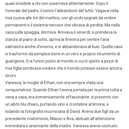
quasi invisibile a chi non osservava attentamente. Dopo il
funerale del padre, il sonno l’abbandonò del tutto. Vagava nella
mia cucina alle tre del mattino, con gli occhi segnati da ombre
permanenti e il sistema nervoso che vibrava di perdita. Ma nella
casa sulla spiaggia, dormiva. Arrivava il venerdì, si prendeva la
stanza al piano di sotto, apriva la finestra per sentire l’aria
salmastra anche d’inverno, e si abbandonava al buio. Quella casa
si trasformò da semplice bene in un vero e proprio strumento di
guarigione. Era l’unico posto al mondo in cui lo spirito a pezzi di
mia figlia sembrava credere che il mondo potesse essere ancora
sicuro.
Vanessa, la moglie di Ethan, non era sempre stata una
conquistatrice. Quando Ethan l’aveva portata per la prima volta a
cena a casa, era immensamente affascinante: si presentò con
un abito blu chiaro, portando vino e crostatine al limone, e
lodando la fotografia incorniciata di David. Aveva due figli da un
precedente matrimonio, Mason e Ava, abituati all’attenzione
immediata e ansimante della madre. Vanessa aveva costruito