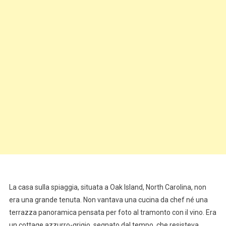
La casa sulla spiaggia, situata a Oak Island, North Carolina, non
era una grande tenuta. Non vantava una cucina da chef né una
terrazza panoramica pensata per foto al tramonto con il vino. Era
un cottage azzurro-grigio, segnato dal tempo, che resisteva