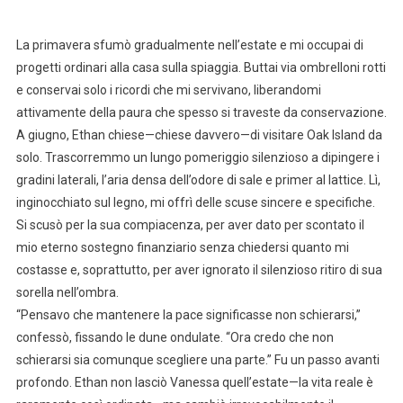
La primavera sfumò gradualmente nell’estate e mi occupai di
progetti ordinari alla casa sulla spiaggia. Buttai via ombrelloni rotti
e conservai solo i ricordi che mi servivano, liberandomi
attivamente della paura che spesso si traveste da conservazione.
A giugno, Ethan chiese—chiese davvero—di visitare Oak Island da
solo. Trascorremmo un lungo pomeriggio silenzioso a dipingere i
gradini laterali, l’aria densa dell’odore di sale e primer al lattice. Lì,
inginocchiato sul legno, mi offrì delle scuse sincere e specifiche.
Si scusò per la sua compiacenza, per aver dato per scontato il
mio eterno sostegno finanziario senza chiedersi quanto mi
costasse e, soprattutto, per aver ignorato il silenzioso ritiro di sua
sorella nell’ombra.
“Pensavo che mantenere la pace significasse non schierarsi,”
confessò, fissando le dune ondulate. “Ora credo che non
schierarsi sia comunque scegliere una parte.” Fu un passo avanti
profondo. Ethan non lasciò Vanessa quell’estate—la vita reale è