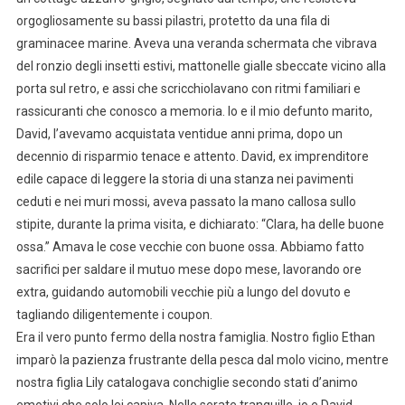
orgogliosamente su bassi pilastri, protetto da una fila di
graminacee marine. Aveva una veranda schermata che vibrava
del ronzio degli insetti estivi, mattonelle gialle sbeccate vicino alla
porta sul retro, e assi che scricchiolavano con ritmi familiari e
rassicuranti che conosco a memoria. Io e il mio defunto marito,
David, l’avevamo acquistata ventidue anni prima, dopo un
decennio di risparmio tenace e attento. David, ex imprenditore
edile capace di leggere la storia di una stanza nei pavimenti
ceduti e nei muri mossi, aveva passato la mano callosa sullo
stipite, durante la prima visita, e dichiarato: “Clara, ha delle buone
ossa.” Amava le cose vecchie con buone ossa. Abbiamo fatto
sacrifici per saldare il mutuo mese dopo mese, lavorando ore
extra, guidando automobili vecchie più a lungo del dovuto e
tagliando diligentemente i coupon.
Era il vero punto fermo della nostra famiglia. Nostro figlio Ethan
imparò la pazienza frustrante della pesca dal molo vicino, mentre
nostra figlia Lily catalogava conchiglie secondo stati d’animo
emotivi che solo lei capiva. Nelle serate tranquille, io e David