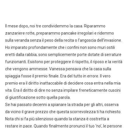
Il mese dopo, noi tre condividemmo la casa. Riparammo
zanzariere rotte, preparammo pancake irregolari e ridemmo
sulla veranda senza il peso della recita o l’angoscia dell’invasione.
Ho imparato profondamente che i confini non sono muri ostili
eretti dalla rabbia; sono semplicemente porte dotate di serrature
funzionanti. Esistono per proteggere il rispetto, il riposo e la verità
che vengono ammesse. Vanessa pensava che la casa sulla
spiaggia fosse il premio finale. Era del tutto in errore. Il vero
premio era il diritto inattaccabile di decidere cosa entra nella mia
vita. Era il diritto di dire no senza impilare freneticamente cuscini
di giustificazione sotto quella parola.
Se hai passato decenni a spianare la strada per gli altri, osserva
da vicino il grave prezzo che questa scorrevolezza ti ha richiesto.
Nota chi si fa più silenzioso quando la stanza è costretta a
restare in pace. Quando finalmente pronunci il tuo ‘no’, le persone