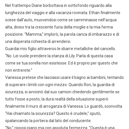
Nel frattempo Diane borbottava in sottofondo riguardo alla
lunghezza del viaggio e alla vacanza rovinata. Ethan finalmente
scese dall’auto, muovendosi come se camminasse nell’acqua
alta, diviso tra la crescente furia della moglie e la mia ferma
posizione. “Mamma,” implorò, la parola carica di imbarazzo e di
una disperata richiesta di arrendersi.
Guardai mio figlio attraverso le sbarre metalliche del cancello.
“No. Lei vuole prendere la stanza di Lily. Parla di questa casa
come se tua sorella non esistesse. Ed è proprio per questo che
non entrerete.”
Vanessa pretese che lasciassi usare il bagno ai bambini, tentando
di superare i limiti con ogni mezzo. Quando Ron, la guardia di
sicurezza, si avvicinò dal suo camion chiedendo gentilmente se
tutto fosse a posto, la dura realtà della situazione superò
finalmente il muro di arroganza di Vanessa. Lo guardò, sconvolta.
“Hai chiamato la sicurezza? Questo è crudele,” sputò,
spalancando la portiera dal lato del conducente.
“No,” risposi piano ma con assoluta fermezza. “Questa è una