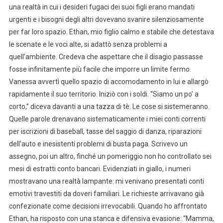
una realtà in cui i desideri fugaci dei suoi figli erano mandati
urgenti e i bisogni degli altri dovevano svanire silenziosamente
per far loro spazio. Ethan, mio figlio calmo e stabile che detestava
le scenate e le voci alte, si adattò senza problemi a
quell’ambiente. Credeva che aspettare che il disagio passasse
fosse infinitamente più facile che imporre un limite fermo.
Vanessa avvertì quello spazio di accomodamento in lui e allargò
rapidamente il suo territorio. Iniziò con i soldi. “Siamo un po’ a
corto,” diceva davanti a una tazza di tè. Le cose si sistemeranno.
Quelle parole drenavano sistematicamente i miei conti correnti
per iscrizioni di baseball, tasse del saggio di danza, riparazioni
dell’auto e inesistenti problemi di busta paga. Scrivevo un
assegno, poi un altro, finché un pomeriggio non ho controllato sei
mesi di estratti conto bancari. Evidenziati in giallo, i numeri
mostravano una realtà lampante: mi venivano presentati conti
emotivi travestiti da doveri familiari. Le richieste arrivavano già
confezionate come decisioni irrevocabili. Quando ho affrontato
Ethan, ha risposto con una stanca e difensiva evasione: “Mamma,