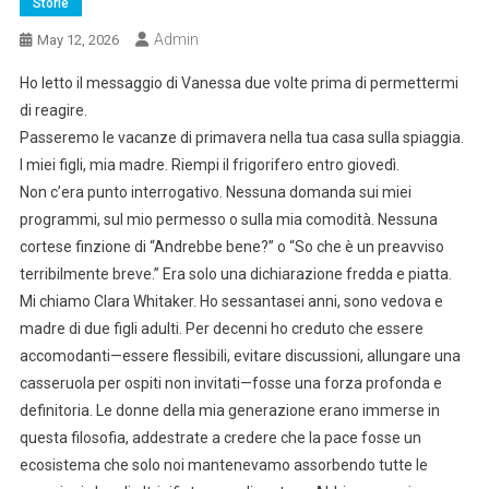
Storie
Admin
May 12, 2026
Ho letto il messaggio di Vanessa due volte prima di permettermi
di reagire.
Passeremo le vacanze di primavera nella tua casa sulla spiaggia.
I miei figli, mia madre. Riempi il frigorifero entro giovedì.
Non c’era punto interrogativo. Nessuna domanda sui miei
programmi, sul mio permesso o sulla mia comodità. Nessuna
cortese finzione di “Andrebbe bene?” o “So che è un preavviso
terribilmente breve.” Era solo una dichiarazione fredda e piatta.
Mi chiamo Clara Whitaker. Ho sessantasei anni, sono vedova e
madre di due figli adulti. Per decenni ho creduto che essere
accomodanti—essere flessibili, evitare discussioni, allungare una
casseruola per ospiti non invitati—fosse una forza profonda e
definitoria. Le donne della mia generazione erano immerse in
questa filosofia, addestrate a credere che la pace fosse un
ecosistema che solo noi mantenevamo assorbendo tutte le