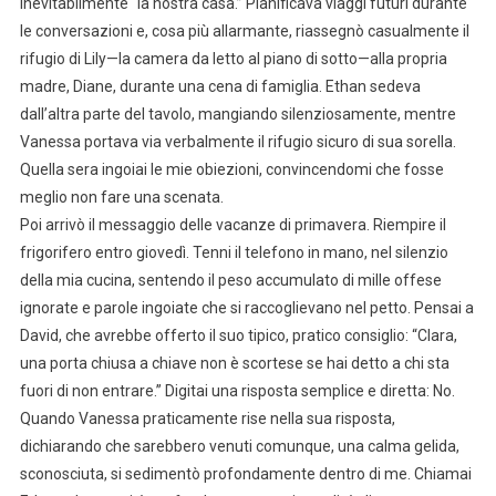
inevitabilmente “la nostra casa.” Pianificava viaggi futuri durante
le conversazioni e, cosa più allarmante, riassegnò casualmente il
rifugio di Lily—la camera da letto al piano di sotto—alla propria
madre, Diane, durante una cena di famiglia. Ethan sedeva
dall’altra parte del tavolo, mangiando silenziosamente, mentre
Vanessa portava via verbalmente il rifugio sicuro di sua sorella.
Quella sera ingoiai le mie obiezioni, convincendomi che fosse
meglio non fare una scenata.
Poi arrivò il messaggio delle vacanze di primavera. Riempire il
frigorifero entro giovedì. Tenni il telefono in mano, nel silenzio
della mia cucina, sentendo il peso accumulato di mille offese
ignorate e parole ingoiate che si raccoglievano nel petto. Pensai a
David, che avrebbe offerto il suo tipico, pratico consiglio: “Clara,
una porta chiusa a chiave non è scortese se hai detto a chi sta
fuori di non entrare.” Digitai una risposta semplice e diretta: No.
Quando Vanessa praticamente rise nella sua risposta,
dichiarando che sarebbero venuti comunque, una calma gelida,
sconosciuta, si sedimentò profondamente dentro di me. Chiamai