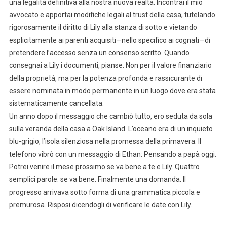
una legalità definitiva alla nostra nuova realtà. Incontrai il mio
avvocato e apportai modifiche legali al trust della casa, tutelando
rigorosamente il diritto di Lily alla stanza di sotto e vietando
esplicitamente ai parenti acquisiti—nello specifico ai cognati—di
pretendere l’accesso senza un consenso scritto. Quando
consegnai a Lily i documenti, pianse. Non per il valore finanziario
della proprietà, ma per la potenza profonda e rassicurante di
essere nominata in modo permanente in un luogo dove era stata
sistematicamente cancellata.
Un anno dopo il messaggio che cambiò tutto, ero seduta da sola
sulla veranda della casa a Oak Island. L’oceano era di un inquieto
blu-grigio, l’isola silenziosa nella promessa della primavera. Il
telefono vibrò con un messaggio di Ethan: Pensando a papà oggi.
Potrei venire il mese prossimo se va bene a te e Lily. Quattro
semplici parole: se va bene. Finalmente una domanda. Il
progresso arrivava sotto forma di una grammatica piccola e
premurosa. Risposi dicendogli di verificare le date con Lily.