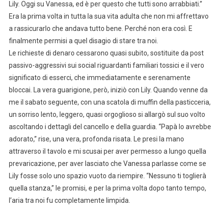
Lily. Oggi su Vanessa, ed è per questo che tutti sono arrabbiati.”
Era la prima volta in tutta la sua vita adulta che non mi affrettavo
a rassicurarlo che andava tutto bene. Perché non era così. E
finalmente permisi a quel disagio di stare tra noi.
Le richieste di denaro cessarono quasi subito, sostituite da post
passivo-aggressivi sui social riguardanti familiari tossici e il vero
significato di esserci, che immediatamente e serenamente
bloccai. La vera guarigione, però, iniziò con Lily. Quando venne da
me il sabato seguente, con una scatola di muffin della pasticceria,
un sorriso lento, leggero, quasi orgoglioso si allargò sul suo volto
ascoltando i dettagli del cancello e della guardia. “Papà lo avrebbe
adorato,” rise, una vera, profonda risata. Le presi la mano
attraverso il tavolo e mi scusai per aver permesso a lungo quella
prevaricazione, per aver lasciato che Vanessa parlasse come se
Lily fosse solo uno spazio vuoto da riempire. “Nessuno ti toglierà
quella stanza,” le promisi, e per la prima volta dopo tanto tempo,
l’aria tra noi fu completamente limpida.