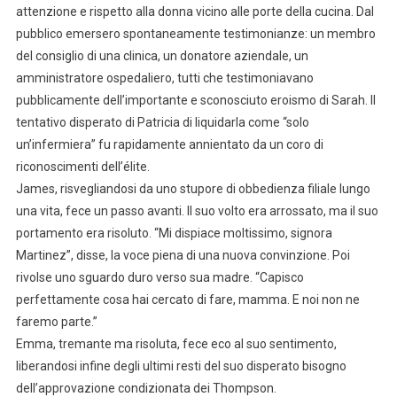
attenzione e rispetto alla donna vicino alle porte della cucina. Dal
pubblico emersero spontaneamente testimonianze: un membro
del consiglio di una clinica, un donatore aziendale, un
amministratore ospedaliero, tutti che testimoniavano
pubblicamente dell’importante e sconosciuto eroismo di Sarah. Il
tentativo disperato di Patricia di liquidarla come “solo
un’infermiera” fu rapidamente annientato da un coro di
riconoscimenti dell’élite.
James, risvegliandosi da uno stupore di obbedienza filiale lungo
una vita, fece un passo avanti. Il suo volto era arrossato, ma il suo
portamento era risoluto. “Mi dispiace moltissimo, signora
Martinez”, disse, la voce piena di una nuova convinzione. Poi
rivolse uno sguardo duro verso sua madre. “Capisco
perfettamente cosa hai cercato di fare, mamma. E noi non ne
faremo parte.”
Emma, tremante ma risoluta, fece eco al suo sentimento,
liberandosi infine degli ultimi resti del suo disperato bisogno
dell’approvazione condizionata dei Thompson.