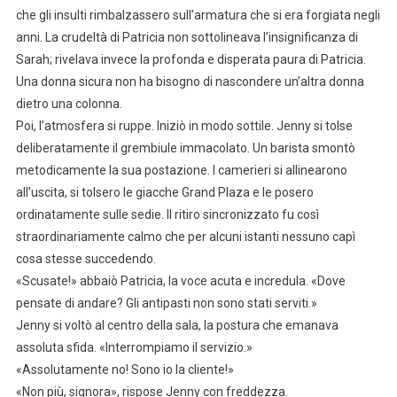
che gli insulti rimbalzassero sull’armatura che si era forgiata negli
anni. La crudeltà di Patricia non sottolineava l’insignificanza di
Sarah; rivelava invece la profonda e disperata paura di Patricia.
Una donna sicura non ha bisogno di nascondere un’altra donna
dietro una colonna.
Poi, l’atmosfera si ruppe. Iniziò in modo sottile. Jenny si tolse
deliberatamente il grembiule immacolato. Un barista smontò
metodicamente la sua postazione. I camerieri si allinearono
all’uscita, si tolsero le giacche Grand Plaza e le posero
ordinatamente sulle sedie. Il ritiro sincronizzato fu così
straordinariamente calmo che per alcuni istanti nessuno capì
cosa stesse succedendo.
«Scusate!» abbaiò Patricia, la voce acuta e incredula. «Dove
pensate di andare? Gli antipasti non sono stati serviti.»
Jenny si voltò al centro della sala, la postura che emanava
assoluta sfida. «Interrompiamo il servizio.»
«Assolutamente no! Sono io la cliente!»
«Non più, signora», rispose Jenny con freddezza.