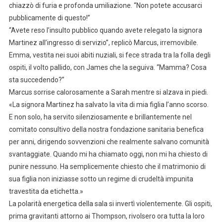
chiazzò di furia e profonda umiliazione. “Non potete accusarci
pubblicamente di questo!”
“Avete reso l’insulto pubblico quando avete relegato la signora
Martinez all’ingresso di servizio”, replicò Marcus, irremovibile.
Emma, vestita nei suoi abiti nuziali, si fece strada tra la folla degli
ospiti, il volto pallido, con James che la seguiva. “Mamma? Cosa
sta succedendo?”
Marcus sorrise calorosamente a Sarah mentre si alzava in piedi.
«La signora Martinez ha salvato la vita di mia figlia l’anno scorso.
E non solo, ha servito silenziosamente e brillantemente nel
comitato consultivo della nostra fondazione sanitaria benefica
per anni, dirigendo sovvenzioni che realmente salvano comunità
svantaggiate. Quando mi ha chiamato oggi, non mi ha chiesto di
punire nessuno. Ha semplicemente chiesto che il matrimonio di
sua figlia non iniziasse sotto un regime di crudeltà impunita
travestita da etichetta.»
La polarità energetica della sala si invertì violentemente. Gli ospiti,
prima gravitanti attorno ai Thompson, rivolsero ora tutta la loro