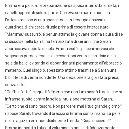
Emma era pallida, la preparazione da sposa interrotta a metà, i
capelli appuntati solo in parte. Correva sul marmo non con
l’attesa radiosa di una sposa, ma con l’energia ansiosa e
guardinga di chi cerca rifugio prima di essere intercettata.
“Mamma,” sussurrò, e per un attimo la giovane donna sicura di sé
si dissolse nella bambina terrorizzata di sei anni che Sarah
abbracciava dopo la scuola. Emma esitò, gli occhi nervosi che
vagavano prima verso gli ascensori, poi verso il corridoio della
sala da ballo, evitando di abbandonarsi pienamente all’abbraccio
materno. Quel singolo, spezzato attimo trasmise a Sarah una
biblioteca di verità non dette. Una decisione era già stata presa,
senza di lei.
“Ce l’hai fatta,” cinguettò Emma con una luminosità fragile che si
infranse subito contro la solida intuizione materna di Sarah.
“Certo che ci sono, tesoro. Non perderei mai il tuo grande giorno,”
rispose Sarah, trovando il braccio di Emma con la mano. La pelle
della ragazza era incredibilmente fredda. “Cosa succede?”
Emma inghiottì a fatica, il voluminoso anello di fidanzamento