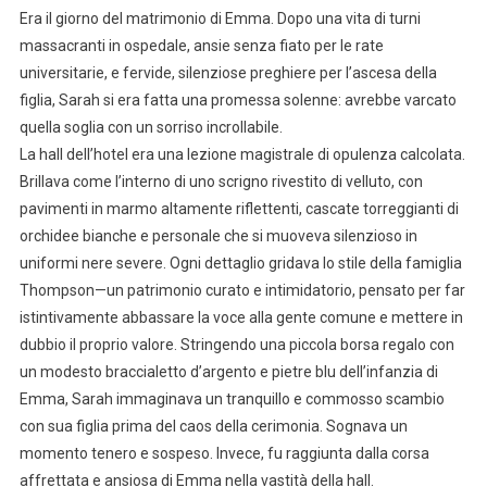
Era il giorno del matrimonio di Emma. Dopo una vita di turni
massacranti in ospedale, ansie senza fiato per le rate
universitarie, e fervide, silenziose preghiere per l’ascesa della
figlia, Sarah si era fatta una promessa solenne: avrebbe varcato
quella soglia con un sorriso incrollabile.
La hall dell’hotel era una lezione magistrale di opulenza calcolata.
Brillava come l’interno di uno scrigno rivestito di velluto, con
pavimenti in marmo altamente riflettenti, cascate torreggianti di
orchidee bianche e personale che si muoveva silenzioso in
uniformi nere severe. Ogni dettaglio gridava lo stile della famiglia
Thompson—un patrimonio curato e intimidatorio, pensato per far
istintivamente abbassare la voce alla gente comune e mettere in
dubbio il proprio valore. Stringendo una piccola borsa regalo con
un modesto braccialetto d’argento e pietre blu dell’infanzia di
Emma, Sarah immaginava un tranquillo e commosso scambio
con sua figlia prima del caos della cerimonia. Sognava un
momento tenero e sospeso. Invece, fu raggiunta dalla corsa
affrettata e ansiosa di Emma nella vastità della hall.