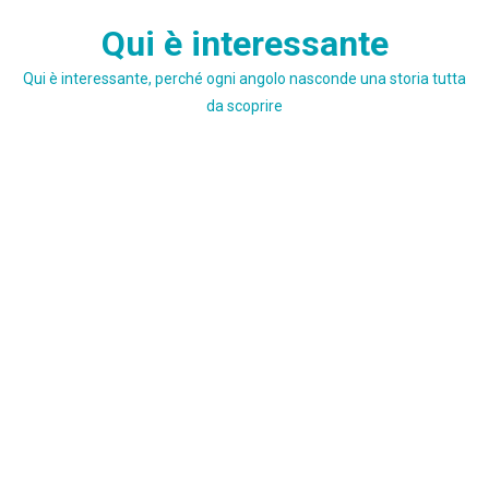
Skip
Qui è interessante
to
content
Qui è interessante, perché ogni angolo nasconde una storia tutta
da scoprire