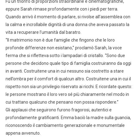
Fu un trionfo di proporzioni straordinarie e cinematografiche,
eppure Sarah rimase profondamente con i piedi per terra.
Quando arrivò il momento di parlare, si rivolse all’assemblea con
la calma e incrollabile dignità di una donna che aveva passato la
vita a recuperare l’umanità dal baratro.
“Il matrimonio non è due famiglie che fingono che le loro
profonde differenze non esistano,” proclamò Sarah, la voce
ferma che si rifletteva sotto i lampadari di cristallo. “Sono due
persone che decidono quale tipo di famiglia costruiranno da oggi
in avanti. Costruitene una in cui nessuno sia costretto a stare
nell’ombra per il comfort di qualcun altro. Costruitene una in cui il
rispetto non sia un privilegio riservato ai ricchi. E ricordate questo:
le persone mostrano il loro vero sé più chiaramente nel modo in
cui trattano qualcuno che pensano non possa rispondere.”
Gli applausi che seguirono furono fragorosi, autentici e
profondamente gratificanti. Emma baciò la madre sulla guancia,
riconoscendo il cambiamento generazionale e monumentale
appena avvenuto.