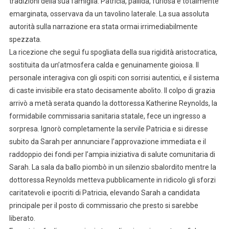
tradizioni della sua famiglia. Patricia, pallida, furiosa e totalmente
emarginata, osservava da un tavolino laterale. La sua assoluta
autorità sulla narrazione era stata ormai irrimediabilmente
spezzata.
La ricezione che seguì fu spogliata della sua rigidità aristocratica,
sostituita da un’atmosfera calda e genuinamente gioiosa. Il
personale interagiva con gli ospiti con sorrisi autentici, e il sistema
di caste invisibile era stato decisamente abolito. Il colpo di grazia
arrivò a metà serata quando la dottoressa Katherine Reynolds, la
formidabile commissaria sanitaria statale, fece un ingresso a
sorpresa. Ignorò completamente la servile Patricia e si diresse
subito da Sarah per annunciare l’approvazione immediata e il
raddoppio dei fondi per l’ampia iniziativa di salute comunitaria di
Sarah. La sala da ballo piombò in un silenzio sbalordito mentre la
dottoressa Reynolds metteva pubblicamente in ridicolo gli sforzi
caritatevoli e ipocriti di Patricia, elevando Sarah a candidata
principale per il posto di commissario che presto si sarebbe
liberato.