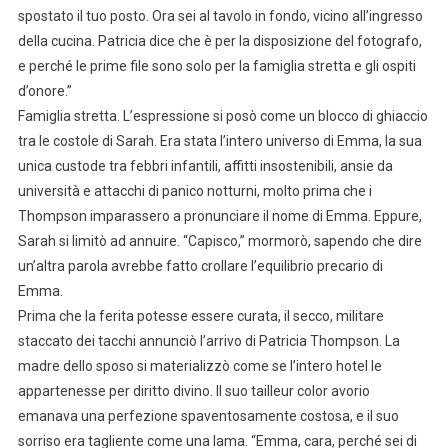
spostato il tuo posto. Ora sei al tavolo in fondo, vicino all’ingresso
della cucina. Patricia dice che è per la disposizione del fotografo,
e perché le prime file sono solo per la famiglia stretta e gli ospiti
d’onore.”
Famiglia stretta. L’espressione si posò come un blocco di ghiaccio
tra le costole di Sarah. Era stata l’intero universo di Emma, la sua
unica custode tra febbri infantili, affitti insostenibili, ansie da
università e attacchi di panico notturni, molto prima che i
Thompson imparassero a pronunciare il nome di Emma. Eppure,
Sarah si limitò ad annuire. “Capisco,” mormorò, sapendo che dire
un’altra parola avrebbe fatto crollare l’equilibrio precario di
Emma.
Prima che la ferita potesse essere curata, il secco, militare
staccato dei tacchi annunciò l’arrivo di Patricia Thompson. La
madre dello sposo si materializzò come se l’intero hotel le
appartenesse per diritto divino. Il suo tailleur color avorio
emanava una perfezione spaventosamente costosa, e il suo
sorriso era tagliente come una lama. “Emma, cara, perché sei di