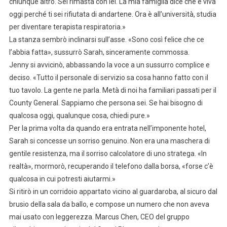
chiunque altro. Sei rimasta con lei. La mia famiglia dice che è viva
oggi perché ti sei rifiutata di andartene. Ora è all’università, studia
per diventare terapista respiratoria.»
La stanza sembrò inclinarsi sull’asse. «Sono così felice che ce
l’abbia fatta», sussurrò Sarah, sinceramente commossa.
Jenny si avvicinò, abbassando la voce a un sussurro complice e
deciso. «Tutto il personale di servizio sa cosa hanno fatto con il
tuo tavolo. La gente ne parla. Metà di noi ha familiari passati per il
County General. Sappiamo che persona sei. Se hai bisogno di
qualcosa oggi, qualunque cosa, chiedi pure.»
Per la prima volta da quando era entrata nell’imponente hotel,
Sarah si concesse un sorriso genuino. Non era una maschera di
gentile resistenza, ma il sorriso calcolatore di uno stratega. «In
realtà», mormorò, recuperando il telefono dalla borsa, «forse c’è
qualcosa in cui potresti aiutarmi.»
Si ritirò in un corridoio appartato vicino al guardaroba, al sicuro dal
brusio della sala da ballo, e compose un numero che non aveva
mai usato con leggerezza. Marcus Chen, CEO del gruppo