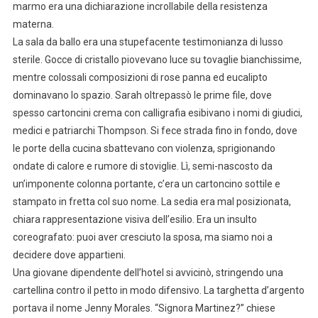
marmo era una dichiarazione incrollabile della resistenza
materna.
La sala da ballo era una stupefacente testimonianza di lusso
sterile. Gocce di cristallo piovevano luce su tovaglie bianchissime,
mentre colossali composizioni di rose panna ed eucalipto
dominavano lo spazio. Sarah oltrepassò le prime file, dove
spesso cartoncini crema con calligrafia esibivano i nomi di giudici,
medici e patriarchi Thompson. Si fece strada fino in fondo, dove
le porte della cucina sbattevano con violenza, sprigionando
ondate di calore e rumore di stoviglie. Lì, semi-nascosto da
un’imponente colonna portante, c’era un cartoncino sottile e
stampato in fretta col suo nome. La sedia era mal posizionata,
chiara rappresentazione visiva dell’esilio. Era un insulto
coreografato: puoi aver cresciuto la sposa, ma siamo noi a
decidere dove appartieni.
Una giovane dipendente dell’hotel si avvicinò, stringendo una
cartellina contro il petto in modo difensivo. La targhetta d’argento
portava il nome Jenny Morales. “Signora Martinez?” chiese