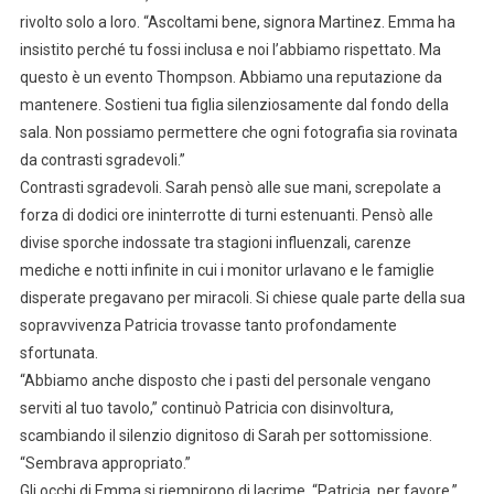
rivolto solo a loro. “Ascoltami bene, signora Martinez. Emma ha
insistito perché tu fossi inclusa e noi l’abbiamo rispettato. Ma
questo è un evento Thompson. Abbiamo una reputazione da
mantenere. Sostieni tua figlia silenziosamente dal fondo della
sala. Non possiamo permettere che ogni fotografia sia rovinata
da contrasti sgradevoli.”
Contrasti sgradevoli. Sarah pensò alle sue mani, screpolate a
forza di dodici ore ininterrotte di turni estenuanti. Pensò alle
divise sporche indossate tra stagioni influenzali, carenze
mediche e notti infinite in cui i monitor urlavano e le famiglie
disperate pregavano per miracoli. Si chiese quale parte della sua
sopravvivenza Patricia trovasse tanto profondamente
sfortunata.
“Abbiamo anche disposto che i pasti del personale vengano
serviti al tuo tavolo,” continuò Patricia con disinvoltura,
scambiando il silenzio dignitoso di Sarah per sottomissione.
“Sembrava appropriato.”
Gli occhi di Emma si riempirono di lacrime. “Patricia, per favore.”