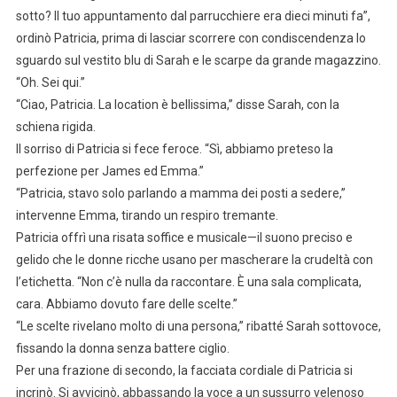
sotto? Il tuo appuntamento dal parrucchiere era dieci minuti fa”,
ordinò Patricia, prima di lasciar scorrere con condiscendenza lo
sguardo sul vestito blu di Sarah e le scarpe da grande magazzino.
“Oh. Sei qui.”
“Ciao, Patricia. La location è bellissima,” disse Sarah, con la
schiena rigida.
Il sorriso di Patricia si fece feroce. “Sì, abbiamo preteso la
perfezione per James ed Emma.”
“Patricia, stavo solo parlando a mamma dei posti a sedere,”
intervenne Emma, tirando un respiro tremante.
Patricia offrì una risata soffice e musicale—il suono preciso e
gelido che le donne ricche usano per mascherare la crudeltà con
l’etichetta. “Non c’è nulla da raccontare. È una sala complicata,
cara. Abbiamo dovuto fare delle scelte.”
“Le scelte rivelano molto di una persona,” ribatté Sarah sottovoce,
fissando la donna senza battere ciglio.
Per una frazione di secondo, la facciata cordiale di Patricia si
incrinò. Si avvicinò, abbassando la voce a un sussurro velenoso