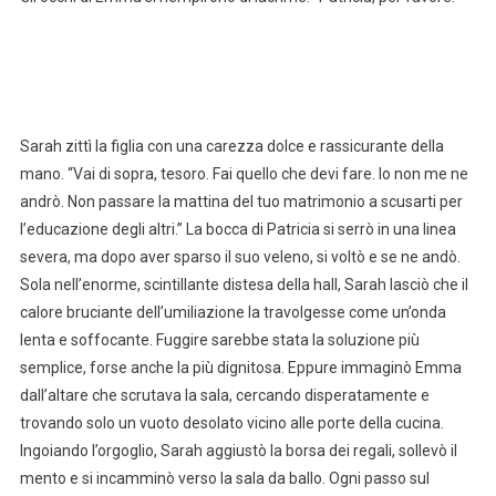
Sarah zittì la figlia con una carezza dolce e rassicurante della
mano. “Vai di sopra, tesoro. Fai quello che devi fare. Io non me ne
andrò. Non passare la mattina del tuo matrimonio a scusarti per
l’educazione degli altri.” La bocca di Patricia si serrò in una linea
severa, ma dopo aver sparso il suo veleno, si voltò e se ne andò.
Sola nell’enorme, scintillante distesa della hall, Sarah lasciò che il
calore bruciante dell’umiliazione la travolgesse come un’onda
lenta e soffocante. Fuggire sarebbe stata la soluzione più
semplice, forse anche la più dignitosa. Eppure immaginò Emma
dall’altare che scrutava la sala, cercando disperatamente e
trovando solo un vuoto desolato vicino alle porte della cucina.
Ingoiando l’orgoglio, Sarah aggiustò la borsa dei regali, sollevò il
mento e si incamminò verso la sala da ballo. Ogni passo sul