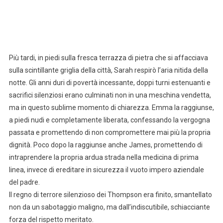
Più tardi, in piedi sulla fresca terrazza di pietra che si affacciava
sulla scintillante griglia della città, Sarah respirò l’aria nitida della
notte. Gli anni duri di povertà incessante, doppi turni estenuanti e
sacrifici silenziosi erano culminati non in una meschina vendetta,
ma in questo sublime momento di chiarezza. Emma la raggiunse,
a piedi nudi e completamente liberata, confessando la vergogna
passata e promettendo di non compromettere mai più la propria
dignità. Poco dopo la raggiunse anche James, promettendo di
intraprendere la propria ardua strada nella medicina di prima
linea, invece di ereditare in sicurezza il vuoto impero aziendale
del padre.
Il regno di terrore silenzioso dei Thompson era finito, smantellato
non da un sabotaggio maligno, ma dall’indiscutibile, schiacciante
forza del rispetto meritato.