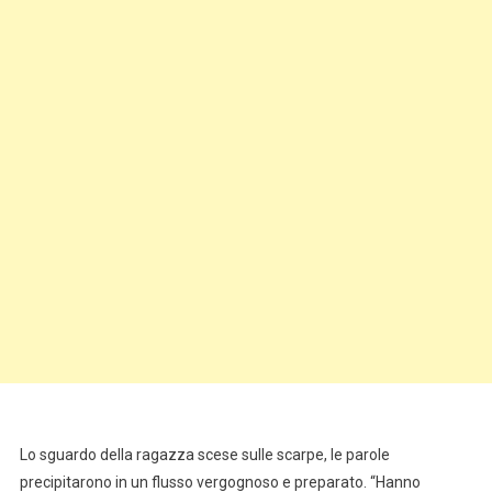
Lo sguardo della ragazza scese sulle scarpe, le parole
precipitarono in un flusso vergognoso e preparato. “Hanno