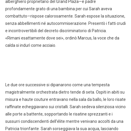
alberghiero proprietario del Grand Plaza—e padre
profondamente grato di una bambina per cui Sarah aveva
combattuto—rispose calorosamente. Sarah espose la situazione,
senza abbellimenti né autocommiserazione. Presentò i fatti crudi
e incontrovertibili del decreto discriminatorio di Patricia.
«Rimani esattamente dove sei», ordinò Marcus, la voce che da
calda si indurì come acciaio.
Le due ore successive si dipanarono come una tempesta
magistralmente orchestrata dietro tende di seta. Ospiti in abiti su
misura e haute couture entravano nella sala da ballo, le loro risate
raffinate echeggiavano sui cristalli. Sarah sedeva silenziosa vicino
alle porte a battente, sopportando le risatine sprezzanti e i
sussurri condiscendenti dell’élite mentre venivano accolti da una
Patricia trionfante. Sarah sorseggiava la sua acqua, lasciando