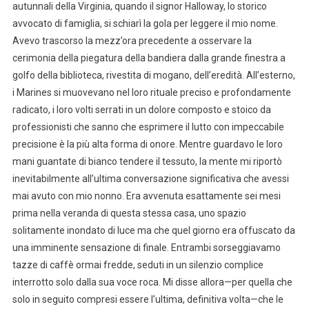
autunnali della Virginia, quando il signor Halloway, lo storico
avvocato di famiglia, si schiarì la gola per leggere il mio nome.
Avevo trascorso la mezz’ora precedente a osservare la
cerimonia della piegatura della bandiera dalla grande finestra a
golfo della biblioteca, rivestita di mogano, dell’eredità. All’esterno,
i Marines si muovevano nel loro rituale preciso e profondamente
radicato, i loro volti serrati in un dolore composto e stoico da
professionisti che sanno che esprimere il lutto con impeccabile
precisione è la più alta forma di onore. Mentre guardavo le loro
mani guantate di bianco tendere il tessuto, la mente mi riportò
inevitabilmente all’ultima conversazione significativa che avessi
mai avuto con mio nonno. Era avvenuta esattamente sei mesi
prima nella veranda di questa stessa casa, uno spazio
solitamente inondato di luce ma che quel giorno era offuscato da
una imminente sensazione di finale. Entrambi sorseggiavamo
tazze di caffè ormai fredde, seduti in un silenzio complice
interrotto solo dalla sua voce roca. Mi disse allora—per quella che
solo in seguito compresi essere l’ultima, definitiva volta—che le