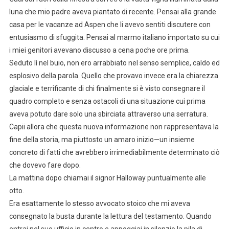
luna che mio padre aveva piantato di recente. Pensai alla grande
casa per le vacanze ad Aspen che li avevo sentiti discutere con
entusiasmo di sfuggita. Pensai al marmo italiano importato su cui
i miei genitori avevano discusso a cena poche ore prima.
Seduto lì nel buio, non ero arrabbiato nel senso semplice, caldo ed
esplosivo della parola. Quello che provavo invece era la chiarezza
glaciale e terrificante di chi finalmente si è visto consegnare il
quadro completo e senza ostacoli di una situazione cui prima
aveva potuto dare solo una sbirciata attraverso una serratura.
Capii allora che questa nuova informazione non rappresentava la
fine della storia, ma piuttosto un amaro inizio—un insieme
concreto di fatti che avrebbero irrimediabilmente determinato ciò
che dovevo fare dopo.
La mattina dopo chiamai il signor Halloway puntualmente alle
otto.
Era esattamente lo stesso avvocato stoico che mi aveva
consegnato la busta durante la lettura del testamento. Quando
entrai nel suo ufficio in centro e appoggiai in silenzio la pila di