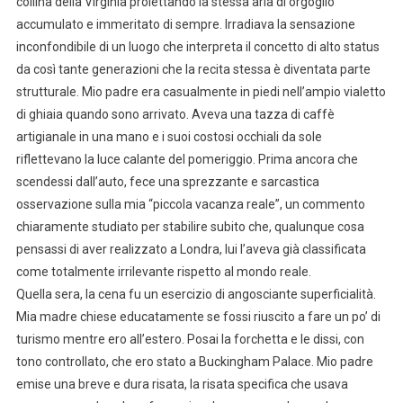
collina della Virginia proiettando la stessa aria di orgoglio
accumulato e immeritato di sempre. Irradiava la sensazione
inconfondibile di un luogo che interpreta il concetto di alto status
da così tante generazioni che la recita stessa è diventata parte
strutturale. Mio padre era casualmente in piedi nell’ampio vialetto
di ghiaia quando sono arrivato. Aveva una tazza di caffè
artigianale in una mano e i suoi costosi occhiali da sole
riflettevano la luce calante del pomeriggio. Prima ancora che
scendessi dall’auto, fece una sprezzante e sarcastica
osservazione sulla mia “piccola vacanza reale”, un commento
chiaramente studiato per stabilire subito che, qualunque cosa
pensassi di aver realizzato a Londra, lui l’aveva già classificata
come totalmente irrilevante rispetto al mondo reale.
Quella sera, la cena fu un esercizio di angosciante superficialità.
Mia madre chiese educatamente se fossi riuscito a fare un po’ di
turismo mentre ero all’estero. Posai la forchetta e le dissi, con
tono controllato, che ero stato a Buckingham Palace. Mio padre
emise una breve e dura risata, la risata specifica che usava