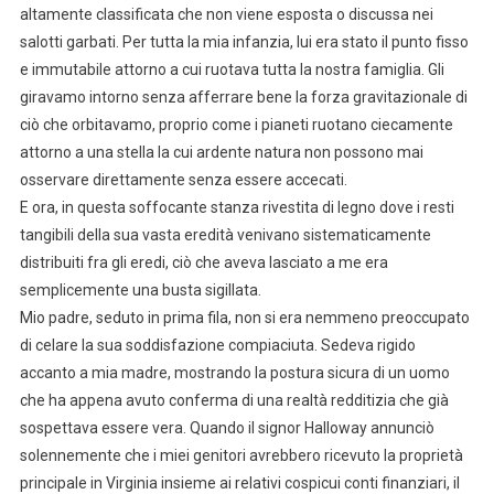
altamente classificata che non viene esposta o discussa nei
salotti garbati. Per tutta la mia infanzia, lui era stato il punto fisso
e immutabile attorno a cui ruotava tutta la nostra famiglia. Gli
giravamo intorno senza afferrare bene la forza gravitazionale di
ciò che orbitavamo, proprio come i pianeti ruotano ciecamente
attorno a una stella la cui ardente natura non possono mai
osservare direttamente senza essere accecati.
E ora, in questa soffocante stanza rivestita di legno dove i resti
tangibili della sua vasta eredità venivano sistematicamente
distribuiti fra gli eredi, ciò che aveva lasciato a me era
semplicemente una busta sigillata.
Mio padre, seduto in prima fila, non si era nemmeno preoccupato
di celare la sua soddisfazione compiaciuta. Sedeva rigido
accanto a mia madre, mostrando la postura sicura di un uomo
che ha appena avuto conferma di una realtà redditizia che già
sospettava essere vera. Quando il signor Halloway annunciò
solennemente che i miei genitori avrebbero ricevuto la proprietà
principale in Virginia insieme ai relativi cospicui conti finanziari, il