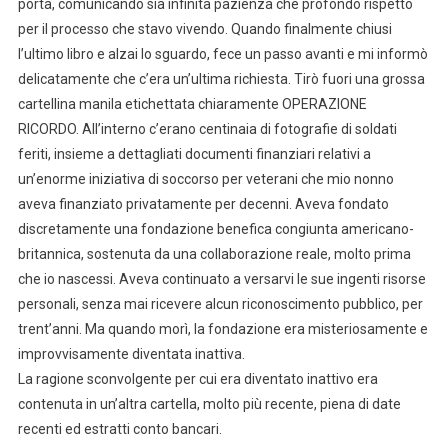
porta, comunicando sia infinita pazienza che profondo rispetto
per il processo che stavo vivendo. Quando finalmente chiusi
l’ultimo libro e alzai lo sguardo, fece un passo avanti e mi informò
delicatamente che c’era un’ultima richiesta. Tirò fuori una grossa
cartellina manila etichettata chiaramente OPERAZIONE
RICORDO. All’interno c’erano centinaia di fotografie di soldati
feriti, insieme a dettagliati documenti finanziari relativi a
un’enorme iniziativa di soccorso per veterani che mio nonno
aveva finanziato privatamente per decenni. Aveva fondato
discretamente una fondazione benefica congiunta americano-
britannica, sostenuta da una collaborazione reale, molto prima
che io nascessi. Aveva continuato a versarvi le sue ingenti risorse
personali, senza mai ricevere alcun riconoscimento pubblico, per
trent’anni. Ma quando morì, la fondazione era misteriosamente e
improvvisamente diventata inattiva.
La ragione sconvolgente per cui era diventato inattivo era
contenuta in un’altra cartella, molto più recente, piena di date
recenti ed estratti conto bancari.