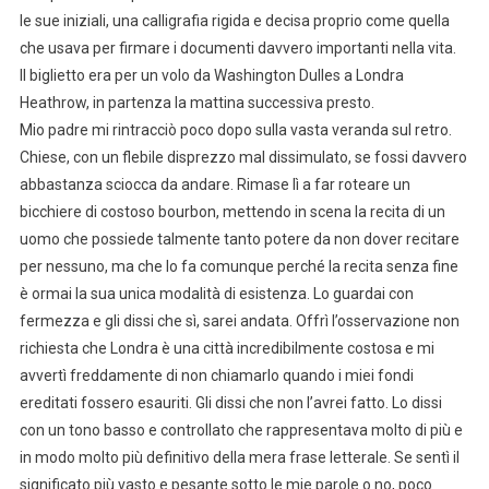
le sue iniziali, una calligrafia rigida e decisa proprio come quella
che usava per firmare i documenti davvero importanti nella vita.
Il biglietto era per un volo da Washington Dulles a Londra
Heathrow, in partenza la mattina successiva presto.
Mio padre mi rintracciò poco dopo sulla vasta veranda sul retro.
Chiese, con un flebile disprezzo mal dissimulato, se fossi davvero
abbastanza sciocca da andare. Rimase lì a far roteare un
bicchiere di costoso bourbon, mettendo in scena la recita di un
uomo che possiede talmente tanto potere da non dover recitare
per nessuno, ma che lo fa comunque perché la recita senza fine
è ormai la sua unica modalità di esistenza. Lo guardai con
fermezza e gli dissi che sì, sarei andata. Offrì l’osservazione non
richiesta che Londra è una città incredibilmente costosa e mi
avvertì freddamente di non chiamarlo quando i miei fondi
ereditati fossero esauriti. Gli dissi che non l’avrei fatto. Lo dissi
con un tono basso e controllato che rappresentava molto di più e
in modo molto più definitivo della mera frase letterale. Se sentì il
significato più vasto e pesante sotto le mie parole o no, poco