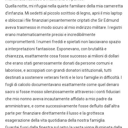
Quella notte, mi rifugiai nella quiete familiare della mia cameretta
d’infanzia. Mi sedetti al piccolo scrittoio di legno, aprii il mio laptop
e sbloccai i file finanziari pesantemente criptati che Sir Edmund
aveva trasmesso in modo sicuro al mio indirizzo militare. I registri
erano matematicamente precisi e incredibilmente
compromettenti. I numeri freddi e spietati non lasciavano spazio
a interpretazioni fantasiose. Esponevano, con brutalità e
chiarezza, esattamente cosa fosse successo ai milioni di dollari
che erano stati generosamente donati da persone comuni e
laboriose, e accoppiati con grandi donatori istituzionali, tutti
destinati a sostenere veterani feriti e le loro famiglie in difficoltà. I
fogli di calcolo documentavano esattamente come quel denaro
sacro si fosse mosso silenziosamente attraverso i conti fiduciari
che mio nonno aveva incautamente affidato a mio padre da
amministrare, e come successivamente fosse defluito dall’altra
parte per finanziare direttamente il lusso e la grottesca
esagerazione della vita quotidiana della nostra famiglia.
Guardai fuori dalla finestra sul retro la vasta vigna illuminata dalla