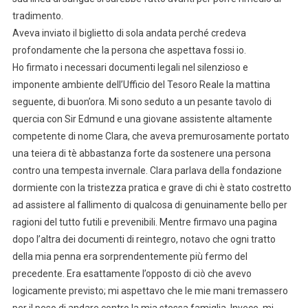
tradimento.
Aveva inviato il biglietto di sola andata perché credeva
profondamente che la persona che aspettava fossi io.
Ho firmato i necessari documenti legali nel silenzioso e
imponente ambiente dell’Ufficio del Tesoro Reale la mattina
seguente, di buon’ora. Mi sono seduto a un pesante tavolo di
quercia con Sir Edmund e una giovane assistente altamente
competente di nome Clara, che aveva premurosamente portato
una teiera di tè abbastanza forte da sostenere una persona
contro una tempesta invernale. Clara parlava della fondazione
dormiente con la tristezza pratica e grave di chi è stato costretto
ad assistere al fallimento di qualcosa di genuinamente bello per
ragioni del tutto futili e prevenibili. Mentre firmavo una pagina
dopo l’altra dei documenti di reintegro, notavo che ogni tratto
della mia penna era sorprendentemente più fermo del
precedente. Era esattamente l’opposto di ciò che avevo
logicamente previsto; mi aspettavo che le mie mani tremassero
per il peso di andare contro la mia stessa famiglia. Invece, mi