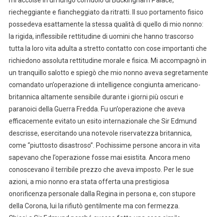
riecheggiante e fiancheggiato da ritratti. Il suo portamento fisico
possedeva esattamente la stessa qualità di quello di mio nonno:
la rigida, inflessibile rettitudine di uomini che hanno trascorso
tutta la loro vita adulta a stretto contatto con cose importanti che
richiedono assoluta rettitudine morale e fisica. Mi accompagnò in
un tranquillo salotto e spiegò che mio nonno aveva segretamente
comandato un’operazione di intelligence congiunta americano-
britannica altamente sensibile durante i giorni più oscuri e
paranoici della Guerra Fredda. Fu un’operazione che aveva
efficacemente evitato un esito internazionale che Sir Edmund
descrisse, esercitando una notevole riservatezza britannica,
come “piuttosto disastroso”. Pochissime persone ancora in vita
sapevano che l’operazione fosse mai esistita. Ancora meno
conoscevano il terribile prezzo che aveva imposto. Per le sue
azioni, a mio nonno era stata offerta una prestigiosa
onorificenza personale dalla Regina in persona e, con stupore
della Corona, lui la rifiutò gentilmente ma con fermezza.