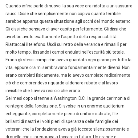
Quando infine parlò di nuovo, la sua voce era ridotta a un sussurro
rauco. Disse che semplicemente non capivo quanto terribile
sarebbe apparsa questa situazione agli occhi del mondo esterno.
Gli dissi che pensavo di aver capito perfettamente. Gli dissi che
avrebbe avuto esattamente l’aspetto della responsabilità.
Riattaccai il telefono. Uscii sul retro della veranda e rimasi lì per
molto tempo, fissando i campi ondulati nell’oscurità più totale.
Erano gli stessi campi che avevo guardato ogni giorno per tutta la
vita, eppure ora mi sembravano fondamentalmente diversi. Non
erano cambiati fisicamente, ma io avevo cambiato radicalmente
ciò che comprendevo riguardo al denaro rubato e al lavoro
invisibile che li aveva resi ciò che erano.
Sei mesi dopo si tenne a Washington, D.C., la grande cerimonia di
reintegro della fondazione. Si svolse in un enorme auditorium
echeggiante, completamente pieno di uniformi stirate, file
brillanti di nastri e i volti pieni di speranza delle famiglie dei
veterani che la fondazione aveva già toccato silenziosamente e
di quelle che si preparava a toccare in futuro. Un grande e