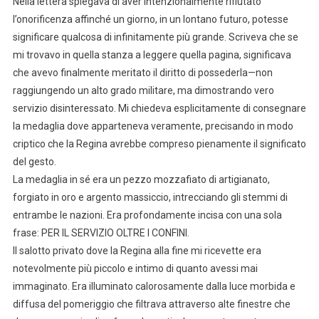
Nella lettera spiegava di aver intenzionalmente rifiutato
l’onorificenza affinché un giorno, in un lontano futuro, potesse
significare qualcosa di infinitamente più grande. Scriveva che se
mi trovavo in quella stanza a leggere quella pagina, significava
che avevo finalmente meritato il diritto di possederla—non
raggiungendo un alto grado militare, ma dimostrando vero
servizio disinteressato. Mi chiedeva esplicitamente di consegnare
la medaglia dove apparteneva veramente, precisando in modo
criptico che la Regina avrebbe compreso pienamente il significato
del gesto.
La medaglia in sé era un pezzo mozzafiato di artigianato,
forgiato in oro e argento massiccio, intrecciando gli stemmi di
entrambe le nazioni. Era profondamente incisa con una sola
frase: PER IL SERVIZIO OLTRE I CONFINI.
Il salotto privato dove la Regina alla fine mi ricevette era
notevolmente più piccolo e intimo di quanto avessi mai
immaginato. Era illuminato calorosamente dalla luce morbida e
diffusa del pomeriggio che filtrava attraverso alte finestre che