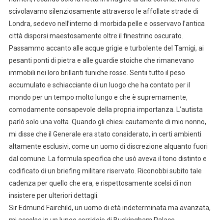
scivolavamo silenziosamente attraverso le affollate strade di
Londra, sedevo nell’interno di morbida pelle e osservavo l’antica
città disporsi maestosamente oltre il finestrino oscurato.
Passammo accanto alle acque grigie e turbolente del Tamigi, ai
pesanti ponti di pietra e alle guardie stoiche che rimanevano
immobili nei loro brillanti tuniche rosse. Sentii tutto il peso
accumulato e schiacciante di un luogo che ha contato per il
mondo per un tempo molto lungo e che è supremamente,
comodamente consapevole della propria importanza. L’autista
parlò solo una volta. Quando gli chiesi cautamente di mio nonno,
mi disse che il Generale era stato considerato, in certi ambienti
altamente esclusivi, come un uomo di discrezione alquanto fuori
dal comune. La formula specifica che usò aveva il tono distinto e
codificato di un briefing militare riservato. Riconobbi subito tale
cadenza per quello che era, e rispettosamente scelsi di non
insistere per ulteriori dettagli.
Sir Edmund Fairchild, un uomo di età indeterminata ma avanzata,
mi accolse in un lungo corridoio di Buckingham Palace,