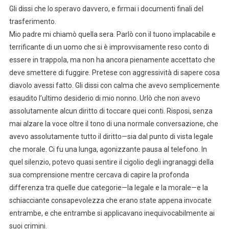
Gli dissi che lo speravo davvero, e firmai i documenti finali del
trasferimento.
Mio padre mi chiamò quella sera. Parlò con il tuono implacabile e
terrificante di un uomo che si è improvvisamente reso conto di
essere in trappola, ma non ha ancora pienamente accettato che
deve smettere di fuggire. Pretese con aggressività di sapere cosa
diavolo avessi fatto. Gli dissi con calma che avevo semplicemente
esaudito l’ultimo desiderio di mio nonno. Urlò che non avevo
assolutamente alcun diritto di toccare quei conti. Risposi, senza
mai alzare la voce oltre il tono di una normale conversazione, che
avevo assolutamente tutto il diritto—sia dal punto di vista legale
che morale. Ci fu una lunga, agonizzante pausa al telefono. In
quel silenzio, potevo quasi sentire il cigolio degli ingranaggi della
sua comprensione mentre cercava di capire la profonda
differenza tra quelle due categorie—la legale e la morale—e la
schiacciante consapevolezza che erano state appena invocate
entrambe, e che entrambe si applicavano inequivocabilmente ai
suoi crimini.