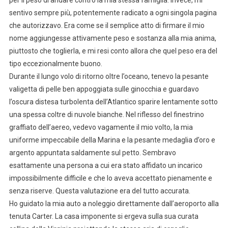
sentivo sempre più, potentemente radicato a ogni singola pagina
che autorizzavo. Era come se il semplice atto di firmare il mio
nome aggiungesse attivamente peso e sostanza alla mia anima,
piuttosto che toglierla, e mi resi conto allora che quel peso era del
tipo eccezionalmente buono.
Durante il lungo volo di ritorno oltre l’oceano, tenevo la pesante
valigetta di pelle ben appoggiata sulle ginocchia e guardavo
l’oscura distesa turbolenta dell’Atlantico sparire lentamente sotto
una spessa coltre di nuvole bianche. Nel riflesso del finestrino
graffiato dell’aereo, vedevo vagamente il mio volto, la mia
uniforme impeccabile della Marina e la pesante medaglia d’oro e
argento appuntata saldamente sul petto. Sembravo
esattamente una persona a cui era stato affidato un incarico
impossibilmente difficile e che lo aveva accettato pienamente e
senza riserve. Questa valutazione era del tutto accurata.
Ho guidato la mia auto a noleggio direttamente dall’aeroporto alla
tenuta Carter. La casa imponente si ergeva sulla sua curata