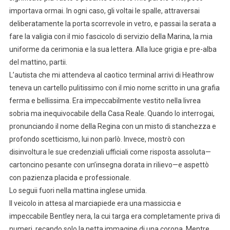
importava ormai. In ogni caso, gli voltai le spalle, attraversai
deliberatamente la porta scorrevole in vetro, e passai la serata a
fare la valigia con il mio fascicolo di servizio della Marina, la mia
uniforme da cerimonia e la sua lettera. Alla luce grigia e pre-alba
del mattino, partii.
L’autista che mi attendeva al caotico terminal arrivi di Heathrow
teneva un cartello pulitissimo con il mio nome scritto in una grafia
ferma e bellissima. Era impeccabilmente vestito nella livrea
sobria ma inequivocabile della Casa Reale. Quando lo interrogai,
pronunciando il nome della Regina con un misto di stanchezza e
profondo scetticismo, lui non parlò. Invece, mostrò con
disinvoltura le sue credenziali ufficiali come risposta assoluta—
cartoncino pesante con un’insegna dorata in rilievo—e aspettò
con pazienza placida e professionale.
Lo seguii fuori nella mattina inglese umida.
Il veicolo in attesa al marciapiede era una massiccia e
impeccabile Bentley nera, la cui targa era completamente priva di
numeri, recando solo la netta immagine di una corona. Mentre