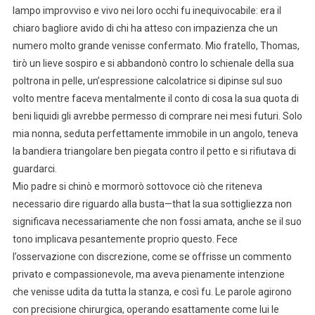
lampo improvviso e vivo nei loro occhi fu inequivocabile: era il
chiaro bagliore avido di chi ha atteso con impazienza che un
numero molto grande venisse confermato. Mio fratello, Thomas,
tirò un lieve sospiro e si abbandonò contro lo schienale della sua
poltrona in pelle, un’espressione calcolatrice si dipinse sul suo
volto mentre faceva mentalmente il conto di cosa la sua quota di
beni liquidi gli avrebbe permesso di comprare nei mesi futuri. Solo
mia nonna, seduta perfettamente immobile in un angolo, teneva
la bandiera triangolare ben piegata contro il petto e si rifiutava di
guardarci.
Mio padre si chinò e mormorò sottovoce ciò che riteneva
necessario dire riguardo alla busta—that la sua sottigliezza non
significava necessariamente che non fossi amata, anche se il suo
tono implicava pesantemente proprio questo. Fece
l’osservazione con discrezione, come se offrisse un commento
privato e compassionevole, ma aveva pienamente intenzione
che venisse udita da tutta la stanza, e così fu. Le parole agirono
con precisione chirurgica, operando esattamente come lui le