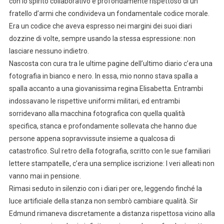
con lo spirito collaborativo e profondamente rispettoso di un
fratello d’armi che condivideva un fondamentale codice morale.
Era un codice che aveva espresso nei margini dei suoi diari
dozzine di volte, sempre usando la stessa espressione: non
lasciare nessuno indietro.
Nascosta con cura tra le ultime pagine dell’ultimo diario c’era una
fotografia in bianco e nero. In essa, mio nonno stava spalla a
spalla accanto a una giovanissima regina Elisabetta. Entrambi
indossavano le rispettive uniformi militari, ed entrambi
sorridevano alla macchina fotografica con quella qualità
specifica, stanca e profondamente sollevata che hanno due
persone appena sopravvissute insieme a qualcosa di
catastrofico. Sul retro della fotografia, scritto con le sue familiari
lettere stampatelle, c’era una semplice iscrizione: I veri alleati non
vanno mai in pensione.
Rimasi seduto in silenzio con i diari per ore, leggendo finché la
luce artificiale della stanza non sembrò cambiare qualità. Sir
Edmund rimaneva discretamente a distanza rispettosa vicino alla