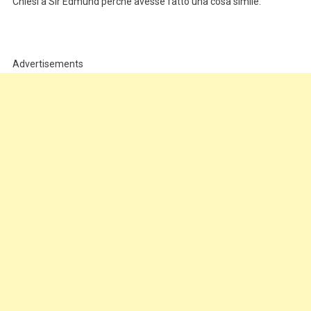
Chiesi a Sir Edmund perché avesse fatto una cosa simile.
Advertisements