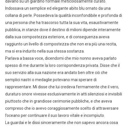
davano su un giardino formale meticolosamente curato.
Indossava un semplice ed elegante abito blu ornato da una
collana di perle. Possedeva la qualità inconfondibile e profonda di
una persona che ha trascorso tutta la sua vita, esaustivamente
pubblica, in stanze dove il destino di milioni dipende interamente
dalla sua compostezza esteriore, e di conseguenza aveva
raggiunto un livello di compostezza che non era più una recita,
ma si era indurito nella sua stessa sostanza.
Parlava a bassa voce, dicendomi che mio nonno aveva parlato
spesso di me durante la loro corrispondenza privata. Disse che il
suo servizio alla sua nazione era andato ben oltre ciò che
semplici nastri o medaglie potevano mai sperare di
rappresentare. Mi disse che lui credeva fermamente che il vero,
duraturo onore vivesse esclusivamente in atti silenziosi e invisibili
piuttosto che in grandiose cerimonie pubbliche, e che aveva
compreso che io avevo coraggiosamente scelto di attraversare
l’oceano per continuare il suo lavoro vitale e incompiuto.
La guardai e le dissi sinceramente che non sapevo ancora cosa