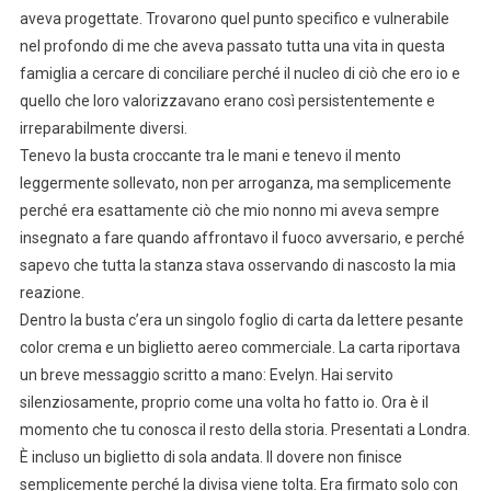
aveva progettate. Trovarono quel punto specifico e vulnerabile
nel profondo di me che aveva passato tutta una vita in questa
famiglia a cercare di conciliare perché il nucleo di ciò che ero io e
quello che loro valorizzavano erano così persistentemente e
irreparabilmente diversi.
Tenevo la busta croccante tra le mani e tenevo il mento
leggermente sollevato, non per arroganza, ma semplicemente
perché era esattamente ciò che mio nonno mi aveva sempre
insegnato a fare quando affrontavo il fuoco avversario, e perché
sapevo che tutta la stanza stava osservando di nascosto la mia
reazione.
Dentro la busta c’era un singolo foglio di carta da lettere pesante
color crema e un biglietto aereo commerciale. La carta riportava
un breve messaggio scritto a mano: Evelyn. Hai servito
silenziosamente, proprio come una volta ho fatto io. Ora è il
momento che tu conosca il resto della storia. Presentati a Londra.
È incluso un biglietto di sola andata. Il dovere non finisce
semplicemente perché la divisa viene tolta. Era firmato solo con