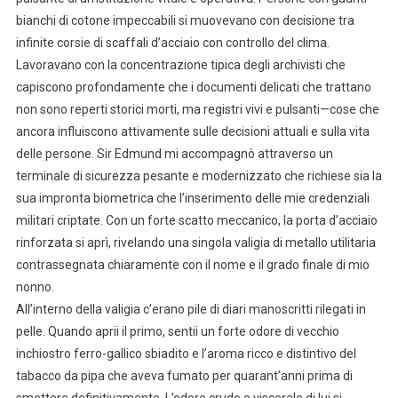
bianchi di cotone impeccabili si muovevano con decisione tra
infinite corsie di scaffali d’acciaio con controllo del clima.
Lavoravano con la concentrazione tipica degli archivisti che
capiscono profondamente che i documenti delicati che trattano
non sono reperti storici morti, ma registri vivi e pulsanti—cose che
ancora influiscono attivamente sulle decisioni attuali e sulla vita
delle persone. Sir Edmund mi accompagnò attraverso un
terminale di sicurezza pesante e modernizzato che richiese sia la
sua impronta biometrica che l’inserimento delle mie credenziali
militari criptate. Con un forte scatto meccanico, la porta d’acciaio
rinforzata si aprì, rivelando una singola valigia di metallo utilitaria
contrassegnata chiaramente con il nome e il grado finale di mio
nonno.
All’interno della valigia c’erano pile di diari manoscritti rilegati in
pelle. Quando aprii il primo, sentii un forte odore di vecchio
inchiostro ferro-gallico sbiadito e l’aroma ricco e distintivo del
tabacco da pipa che aveva fumato per quarant’anni prima di
smettere definitivamente. L’odore crudo e viscerale di lui si