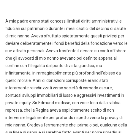
A mio padre erano stati concessi limitati diritti amministrativi e
fiduciari sul patrimonio durante i mesi caotici del declino di salute
di mio nonno. Aveva sfruttato spietatamente questi privilegi per
deviare deliberatamente i fondi benefici della fondazione verso le
sue attività personali. Aveva trasferito il denaro su conti offshore
che gli avvocati di mio nonno avevano poi definito appena al
confine con l’illegalità dal punto di vista giuridico, ma
infinitamente, inimmaginabilmente più profondi nell’abisso da
quello morale. Anni di donazioni corrisposte erano stati
interamente reindirizzati verso società di comodo oscure,
sontuosi sviluppi immobiliari di lusso e aggressivi investimenti in
private equity. Sir Edmund mi disse, con voce tesa dalla rabbia
repressa, che la Regina aveva esplicitamente scelto di non
intervenire legalmente per profondo rispetto verso la privacy di
mio nonno. Credeva fermamente che, prima o poi, qualcuno della
sua linea di sangue si sarebbe fatto avanti per porre rimedio al