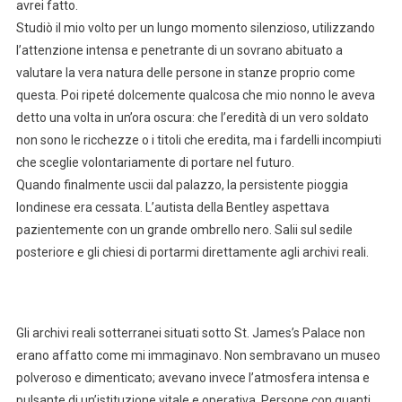
avrei fatto.
Studiò il mio volto per un lungo momento silenzioso, utilizzando
l’attenzione intensa e penetrante di un sovrano abituato a
valutare la vera natura delle persone in stanze proprio come
questa. Poi ripeté dolcemente qualcosa che mio nonno le aveva
detto una volta in un’ora oscura: che l’eredità di un vero soldato
non sono le ricchezze o i titoli che eredita, ma i fardelli incompiuti
che sceglie volontariamente di portare nel futuro.
Quando finalmente uscii dal palazzo, la persistente pioggia
londinese era cessata. L’autista della Bentley aspettava
pazientemente con un grande ombrello nero. Salii sul sedile
posteriore e gli chiesi di portarmi direttamente agli archivi reali.
Gli archivi reali sotterranei situati sotto St. James’s Palace non
erano affatto come mi immaginavo. Non sembravano un museo
polveroso e dimenticato; avevano invece l’atmosfera intensa e
pulsante di un’istituzione vitale e operativa. Persone con guanti