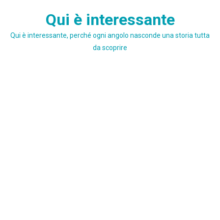
Skip
Qui è interessante
to
content
Qui è interessante, perché ogni angolo nasconde una storia tutta
da scoprire