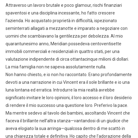
Attraverso un lavoro brutale e poco glamour, rischi finanziari
spaventosi e una disciplina incessante, ho fatto crescere
l’azienda. Ho acquistato proprietà in difficoltà, ispezionato
seminterrati allagati a mezzanotte e imparato a negoziare con
uomini che scambiavano la gentilezza per debolezza. Al mio
quarantunesimo anno, Meridian possedeva centoventisette
immobili commerciali e residenziali in quattro stati, per una
valutazione indipendente di circa ottantacinque milioni di dollari.
La mia famiglia non ne sapeva assolutamente nulla.
Non hanno chiesto, e io non ho raccontato. Erano profondamente
devoti a una narrazione in cui Vincent era il sole brillante e io una
luna lontana ed erratica. Introdurre la mia realtà avrebbe
significato invitare le loro opinioni, il loro accesso e il loro desiderio
di rendere il mio successo una questione loro. Preferivo la pace.
Ma mentre sedevo al tavolo dei bambini, ascoltando Vincent che
faceva il brillante nell’altra stanza—vantandosi di un giudice che
aveva elogiato la sua arringa—qualcosa dentro di me scattò in
una chiarezza totale e definitiva. Ho capito che l’adorazione della