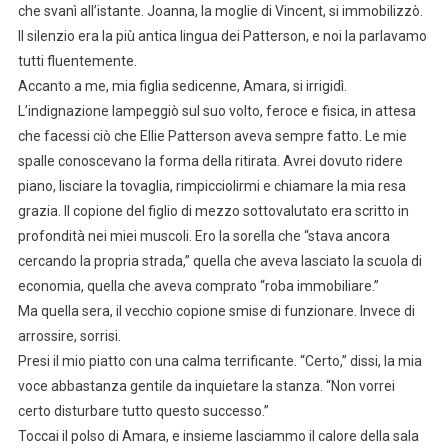
che svanì all’istante. Joanna, la moglie di Vincent, si immobilizzò.
Il silenzio era la più antica lingua dei Patterson, e noi la parlavamo
tutti fluentemente.
Accanto a me, mia figlia sedicenne, Amara, si irrigidì.
L’indignazione lampeggiò sul suo volto, feroce e fisica, in attesa
che facessi ciò che Ellie Patterson aveva sempre fatto. Le mie
spalle conoscevano la forma della ritirata. Avrei dovuto ridere
piano, lisciare la tovaglia, rimpicciolirmi e chiamare la mia resa
grazia. Il copione del figlio di mezzo sottovalutato era scritto in
profondità nei miei muscoli. Ero la sorella che “stava ancora
cercando la propria strada,” quella che aveva lasciato la scuola di
economia, quella che aveva comprato “roba immobiliare.”
Ma quella sera, il vecchio copione smise di funzionare. Invece di
arrossire, sorrisi.
Presi il mio piatto con una calma terrificante. “Certo,” dissi, la mia
voce abbastanza gentile da inquietare la stanza. “Non vorrei
certo disturbare tutto questo successo.”
Toccai il polso di Amara, e insieme lasciammo il calore della sala