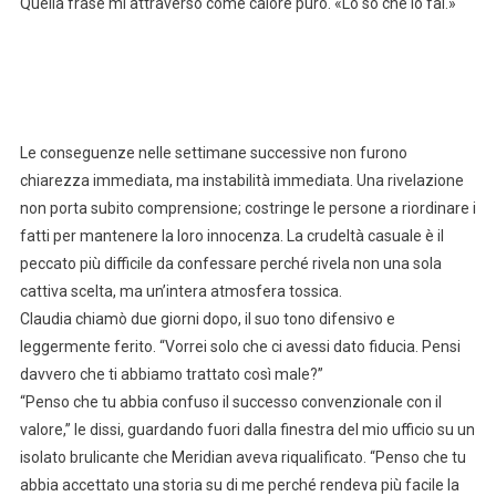
Quella frase mi attraversò come calore puro. «Lo so che lo fai.»
Le conseguenze nelle settimane successive non furono
chiarezza immediata, ma instabilità immediata. Una rivelazione
non porta subito comprensione; costringe le persone a riordinare i
fatti per mantenere la loro innocenza. La crudeltà casuale è il
peccato più difficile da confessare perché rivela non una sola
cattiva scelta, ma un’intera atmosfera tossica.
Claudia chiamò due giorni dopo, il suo tono difensivo e
leggermente ferito. “Vorrei solo che ci avessi dato fiducia. Pensi
davvero che ti abbiamo trattato così male?”
“Penso che tu abbia confuso il successo convenzionale con il
valore,” le dissi, guardando fuori dalla finestra del mio ufficio su un
isolato brulicante che Meridian aveva riqualificato. “Penso che tu
abbia accettato una storia su di me perché rendeva più facile la