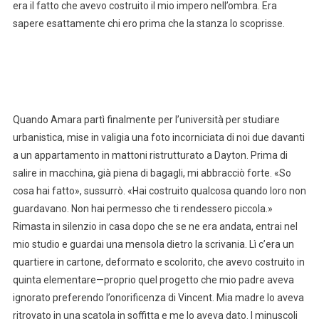
era il fatto che avevo costruito il mio impero nell’ombra. Era
sapere esattamente chi ero prima che la stanza lo scoprisse.
Quando Amara partì finalmente per l’università per studiare
urbanistica, mise in valigia una foto incorniciata di noi due davanti
a un appartamento in mattoni ristrutturato a Dayton. Prima di
salire in macchina, già piena di bagagli, mi abbracciò forte. «So
cosa hai fatto», sussurrò. «Hai costruito qualcosa quando loro non
guardavano. Non hai permesso che ti rendessero piccola.»
Rimasta in silenzio in casa dopo che se ne era andata, entrai nel
mio studio e guardai una mensola dietro la scrivania. Lì c’era un
quartiere in cartone, deformato e scolorito, che avevo costruito in
quinta elementare—proprio quel progetto che mio padre aveva
ignorato preferendo l’onorificenza di Vincent. Mia madre lo aveva
ritrovato in una scatola in soffitta e me lo aveva dato. I minuscoli