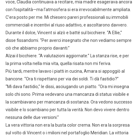
voce, Claudia continuava a recitare, mia madre esagerava ancora
con l’ospitalità—ma l’atmosfera si era irrevocabilmente ampliata.
C’era posto per me. Mi chiesero pareri professionali su immobili
commerciali e incentivi al riuso adattivo, e ascoltarono davvero.
Durante il dolce, Vincent si alzò e batté sul bicchiere. “A Ellie,”
disse fissandomi. “Per averci insegnato che non vediamo sempre
ciò che abbiamo proprio davanti.”
Alzai il bicchiere. “A valutazioni aggiornate.” La stanza rise, e per
la prima volta nella mia vita, quella risata non mi feriva.
Più tardi, mentre lavavo i piatti in cucina, Amara si appoggiò al
bancone. “Ora ti rispettano per via dei soldi. Ti dà fastidio?”
“Mi dava fastidio,” le dissi, asciugando un piatto. “Ora mi insegna
solo chi sono. Prima vedevano una mancanza di status visibile e
la scambiavano per mancanza di sostanza. Ora vedono successo
visibile e lo scambiano per tutta la verità. Non devo vivere dentro
nessuna delle due versioni.”
La vera vittoria non era la busta color crema. Non era la sorpresa
sul volto di Vincent o i milioni nel portafoglio Meridian. La vittoria