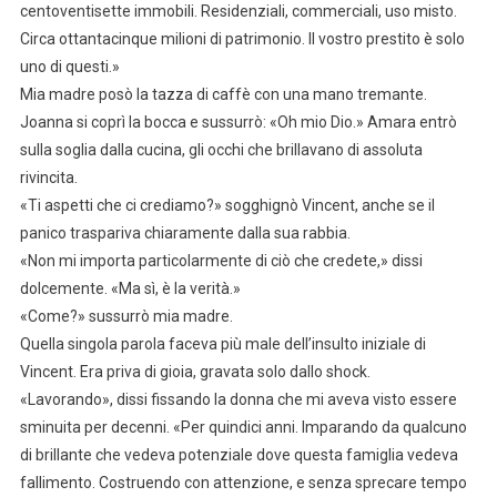
centoventisette immobili. Residenziali, commerciali, uso misto.
Circa ottantacinque milioni di patrimonio. Il vostro prestito è solo
uno di questi.»
Mia madre posò la tazza di caffè con una mano tremante.
Joanna si coprì la bocca e sussurrò: «Oh mio Dio.» Amara entrò
sulla soglia dalla cucina, gli occhi che brillavano di assoluta
rivincita.
«Ti aspetti che ci crediamo?» sogghignò Vincent, anche se il
panico traspariva chiaramente dalla sua rabbia.
«Non mi importa particolarmente di ciò che credete,» dissi
dolcemente. «Ma sì, è la verità.»
«Come?» sussurrò mia madre.
Quella singola parola faceva più male dell’insulto iniziale di
Vincent. Era priva di gioia, gravata solo dallo shock.
«Lavorando», dissi fissando la donna che mi aveva visto essere
sminuita per decenni. «Per quindici anni. Imparando da qualcuno
di brillante che vedeva potenziale dove questa famiglia vedeva
fallimento. Costruendo con attenzione, e senza sprecare tempo