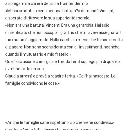
a spiegarmi a chi era deciso a fraintendermi.»
«Mi hai umiliato a cena per una battuta?» domandò Vincent,
disperato di ritrovare la sua superiorità morale.
«Non era una battuta, Vincent. Era una gerarchia. Hai solo
dimenticato che non occupo il gradino che mi avevi assegnato. Il
tuo mutuo è aggiornato. Nulla cambia a meno che tu non smetta
di pagare. Non sono sconsiderata con gli investimenti, neanche
quando il mutuatario è mio fratello.»
Quell’esclusione chirurgica e fredda ferì il suo ego più di quanto
avrebbe fatto un urlo.
Claudia arrossì e provò a reagire ferita. «Ce l’hai nascosto. Le
famiglie condividono le cose.»
«Anche le famiglie sane rispettano ciò che viene condiviso,»
ribattei. «Avete tutti deciso chi fossi prima che compissi