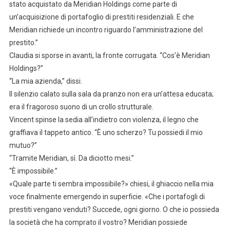
stato acquistato da Meridian Holdings come parte di
un’acquisizione di portafoglio di prestiti residenziali. E che
Meridian richiede un incontro riguardo l’amministrazione del
prestito.”
Claudia si sporse in avanti, la fronte corrugata. “Cos’è Meridian
Holdings?”
“La mia azienda,” dissi.
Il silenzio calato sulla sala da pranzo non era un’attesa educata;
era il fragoroso suono di un crollo strutturale.
Vincent spinse la sedia all’indietro con violenza, il legno che
graffiava il tappeto antico. “È uno scherzo? Tu possiedi il mio
mutuo?”
“Tramite Meridian, sì. Da diciotto mesi.”
“È impossibile.”
«Quale parte ti sembra impossibile?» chiesi, il ghiaccio nella mia
voce finalmente emergendo in superficie. «Che i portafogli di
prestiti vengano venduti? Succede, ogni giorno. O che io possieda
la società che ha comprato il vostro? Meridian possiede