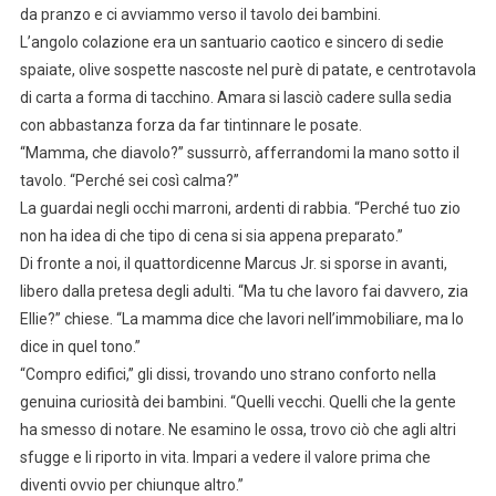
da pranzo e ci avviammo verso il tavolo dei bambini.
L’angolo colazione era un santuario caotico e sincero di sedie
spaiate, olive sospette nascoste nel purè di patate, e centrotavola
di carta a forma di tacchino. Amara si lasciò cadere sulla sedia
con abbastanza forza da far tintinnare le posate.
“Mamma, che diavolo?” sussurrò, afferrandomi la mano sotto il
tavolo. “Perché sei così calma?”
La guardai negli occhi marroni, ardenti di rabbia. “Perché tuo zio
non ha idea di che tipo di cena si sia appena preparato.”
Di fronte a noi, il quattordicenne Marcus Jr. si sporse in avanti,
libero dalla pretesa degli adulti. “Ma tu che lavoro fai davvero, zia
Ellie?” chiese. “La mamma dice che lavori nell’immobiliare, ma lo
dice in quel tono.”
“Compro edifici,” gli dissi, trovando uno strano conforto nella
genuina curiosità dei bambini. “Quelli vecchi. Quelli che la gente
ha smesso di notare. Ne esamino le ossa, trovo ciò che agli altri
sfugge e li riporto in vita. Impari a vedere il valore prima che
diventi ovvio per chiunque altro.”