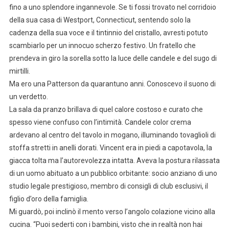
fino a uno splendore ingannevole. Se ti fossi trovato nel corridoio
della sua casa di Westport, Connecticut, sentendo solo la
cadenza della sua voce e il tintinnio del cristallo, avresti potuto
scambiarlo per un innocuo scherzo festivo. Un fratello che
prendeva in giro la sorella sotto la luce delle candele e del sugo di
mirtilli.
Ma ero una Patterson da quarantuno anni. Conoscevo il suono di
un verdetto.
La sala da pranzo brillava di quel calore costoso e curato che
spesso viene confuso con l’intimità. Candele color crema
ardevano al centro del tavolo in mogano, illuminando tovaglioli di
stoffa stretti in anelli dorati. Vincent era in piedi a capotavola, la
giacca tolta ma l’autorevolezza intatta. Aveva la postura rilassata
di un uomo abituato a un pubblico orbitante: socio anziano di uno
studio legale prestigioso, membro di consigli di club esclusivi, il
figlio d’oro della famiglia.
Mi guardò, poi inclinò il mento verso l’angolo colazione vicino alla
cucina. “Puoi sederti con i bambini, visto che in realtà non hai