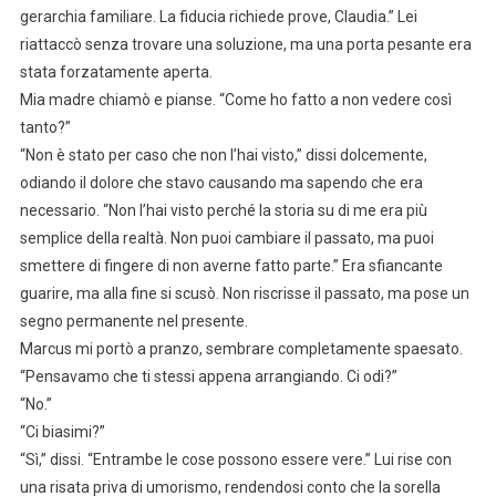
gerarchia familiare. La fiducia richiede prove, Claudia.” Lei
riattaccò senza trovare una soluzione, ma una porta pesante era
stata forzatamente aperta.
Mia madre chiamò e pianse. “Come ho fatto a non vedere così
tanto?”
“Non è stato per caso che non l’hai visto,” dissi dolcemente,
odiando il dolore che stavo causando ma sapendo che era
necessario. “Non l’hai visto perché la storia su di me era più
semplice della realtà. Non puoi cambiare il passato, ma puoi
smettere di fingere di non averne fatto parte.” Era sfiancante
guarire, ma alla fine si scusò. Non riscrisse il passato, ma pose un
segno permanente nel presente.
Marcus mi portò a pranzo, sembrare completamente spaesato.
“Pensavamo che ti stessi appena arrangiando. Ci odi?”
“No.”
“Ci biasimi?”
“Sì,” dissi. “Entrambe le cose possono essere vere.” Lui rise con
una risata priva di umorismo, rendendosi conto che la sorella