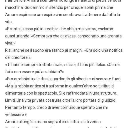
mentre io e Amara scendevamo lungo il vialetto di pietra verso la
macchina. Guidammo in silenzio per cinque isolati prima che
Amara espirasse un respiro che sembrava trattenere da tutta la
vita.
«È stata la cosa più incredibile che abbia mai visto», esclamò
quasi urlando. «Sembrava che gli avessi consegnato una granata
viva.»
Risi, anche se il suono era stanco ai margini. «Era solo una notifica
del creditore.»
«Ti hanno sempre trattata male,» disse, il tono più dolce. «Come
fai a non essere più arrabbiata?»
«Ero arrabbiata,» le dissi, guardando gli alberi scuri scorrere fuori.
«Ma la rabbia antica si trasforma in qualcos’altro se ti rifiuti di
alimentarla con lo spettacolo. Si è raffreddata in una struttura.
Limiti. Una vita privata costruita oltre la loro portata di giudizio.
Per tanto tempo, credo di aver comunque sperato che mi
vedessero.»
Amara allungò la mano sopra il cruscotto. «Io ti vedo.»