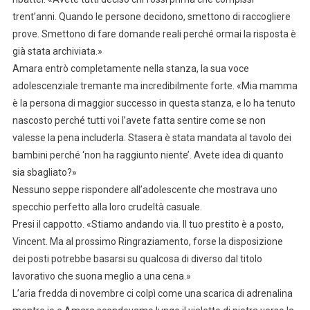
trent’anni. Quando le persone decidono, smettono di raccogliere
prove. Smettono di fare domande reali perché ormai la risposta è
già stata archiviata.»
Amara entrò completamente nella stanza, la sua voce
adolescenziale tremante ma incredibilmente forte. «Mia mamma
è la persona di maggior successo in questa stanza, e lo ha tenuto
nascosto perché tutti voi l’avete fatta sentire come se non
valesse la pena includerla. Stasera è stata mandata al tavolo dei
bambini perché ‘non ha raggiunto niente’. Avete idea di quanto
sia sbagliato?»
Nessuno seppe rispondere all’adolescente che mostrava uno
specchio perfetto alla loro crudeltà casuale.
Presi il cappotto. «Stiamo andando via. Il tuo prestito è a posto,
Vincent. Ma al prossimo Ringraziamento, forse la disposizione
dei posti potrebbe basarsi su qualcosa di diverso dal titolo
lavorativo che suona meglio a una cena.»
L’aria fredda di novembre ci colpì come una scarica di adrenalina