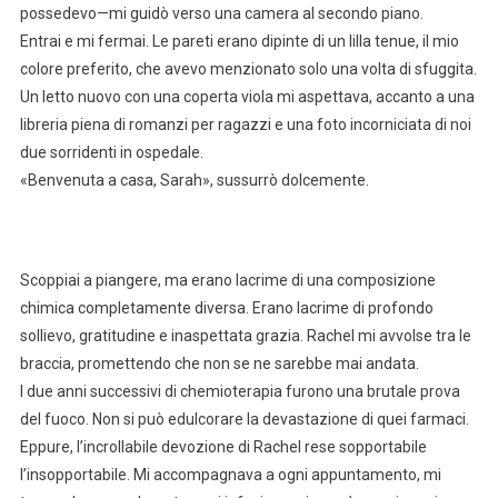
possedevo—mi guidò verso una camera al secondo piano.
Entrai e mi fermai. Le pareti erano dipinte di un lilla tenue, il mio
colore preferito, che avevo menzionato solo una volta di sfuggita.
Un letto nuovo con una coperta viola mi aspettava, accanto a una
libreria piena di romanzi per ragazzi e una foto incorniciata di noi
due sorridenti in ospedale.
«Benvenuta a casa, Sarah», sussurrò dolcemente.
Scoppiai a piangere, ma erano lacrime di una composizione
chimica completamente diversa. Erano lacrime di profondo
sollievo, gratitudine e inaspettata grazia. Rachel mi avvolse tra le
braccia, promettendo che non se ne sarebbe mai andata.
I due anni successivi di chemioterapia furono una brutale prova
del fuoco. Non si può edulcorare la devastazione di quei farmaci.
Eppure, l’incrollabile devozione di Rachel rese sopportabile
l’insopportabile. Mi accompagnava a ogni appuntamento, mi