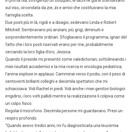
in prima fila, stringendo un bouquet, le lacrime già le scendevano
sul viso, circondata da zie, zii e amici che costituivano la mia
famiglia scelta.
Due posti più in là, rigidi e a disagio, sedevano Linda e Robert
Mitchell. Sembravano più anziani, più grigi, diminuiti e
sorprendentemente ordinari. Sfogliavano il programma, ignari del
fatto che i loro posti riservati erano per me, probabilmente
cercando la loro figlia d’oro, Jessica.
Quando il preside mi presentò come valedictorian, sottolineando i
miei risultati accademici e la mia ricerca in oncologia pediatrica,
l’arena esplose in applausi. Camminai verso il podio, con il peso di
centoventi brillanti colleghi e diecimila spettatori che mi
schiacciava. Vidi Rachel in piedi. Vidi anche i miei genitori biologici
irrigidirsi, i loro volti pallidi mentre la realizzazione li colpiva come
un colpo fisico.
Regolai il microfono. Diecimila persone mi guardavano. Presi un
respiro profondo.
“Quando avevo tredici anni, mi fu diagnosticata una leucemia