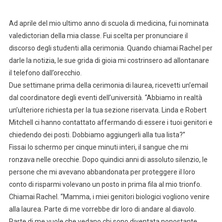
Ad aprile del mio ultimo anno di scuola di medicina, fui nominata
valedictorian della mia classe. Fui scelta per pronunciare il
discorso degli studenti alla cerimonia. Quando chiamai Rachel per
darle la notizia, le sue grida di gioia mi costrinsero ad allontanare
il telefono dall’orecchio.
Due settimane prima della cerimonia di laurea, ricevetti un’email
dal coordinatore degli eventi dell’università. “Abbiamo in realtà
un’ulteriore richiesta per la tua sezione riservata. Linda e Robert
Mitchell ci hanno contattato affermando di essere i tuoi genitori e
chiedendo dei posti. Dobbiamo aggiungerli alla tua lista?”
Fissai lo schermo per cinque minuti interi, il sangue che mi
ronzava nelle orecchie. Dopo quindici anni di assoluto silenzio, le
persone che mi avevano abbandonata per proteggere il loro
conto di risparmi volevano un posto in prima fila al mio trionfo.
Chiamai Rachel. “Mamma, i miei genitori biologici vogliono venire
alla laurea. Parte di me vorrebbe dir loro di andare al diavolo.
Parte di me vuole che vedano chi sono diventata nonostante