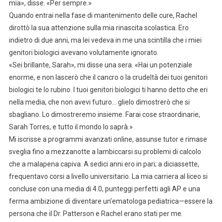
mia», disse. «Per sempre.»
Quando entrai nella fase di mantenimento delle cure, Rachel
dirottò la sua attenzione sulla mia rinascita scolastica. Ero
indietro di due anni, ma lei vedeva in me una scintilla che i miei
genitori biologici avevano volutamente ignorato.
«Sei brillante, Sarah», mi disse una sera. «Hai un potenziale
enorme, e non lascerò che il cancro o la crudeltà dei tuoi genitori
biologici te lo rubino. I tuoi genitori biologici ti hanno detto che eri
nella media, che non avevi futuro… glielo dimostrerò che si
sbagliano. Lo dimostreremo insieme. Farai cose straordinarie,
Sarah Torres, e tutto il mondo lo saprà.»
Mi iscrisse a programmi avanzati online, assunse tutor e rimase
sveglia fino a mezzanotte a lambiccarsi su problemi di calcolo
che a malapena capiva. A sedici anni ero in pari; a diciassette,
frequentavo corsi a livello universitario. La mia carriera al liceo si
concluse con una media di 4.0, punteggi perfetti agli AP e una
ferma ambizione di diventare un’ematologa pediatrica—essere la
persona che il Dr. Patterson e Rachel erano stati per me.