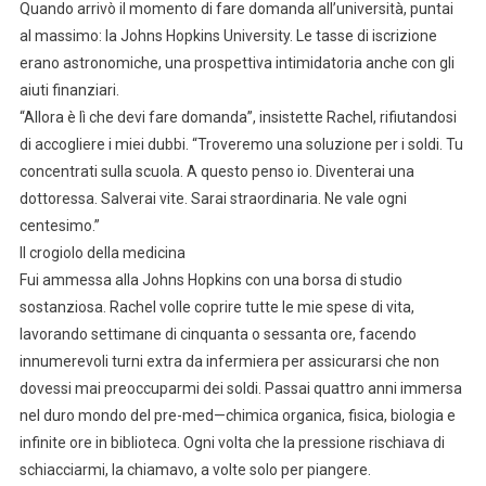
Quando arrivò il momento di fare domanda all’università, puntai
al massimo: la Johns Hopkins University. Le tasse di iscrizione
erano astronomiche, una prospettiva intimidatoria anche con gli
aiuti finanziari.
“Allora è lì che devi fare domanda”, insistette Rachel, rifiutandosi
di accogliere i miei dubbi. “Troveremo una soluzione per i soldi. Tu
concentrati sulla scuola. A questo penso io. Diventerai una
dottoressa. Salverai vite. Sarai straordinaria. Ne vale ogni
centesimo.”
Il crogiolo della medicina
Fui ammessa alla Johns Hopkins con una borsa di studio
sostanziosa. Rachel volle coprire tutte le mie spese di vita,
lavorando settimane di cinquanta o sessanta ore, facendo
innumerevoli turni extra da infermiera per assicurarsi che non
dovessi mai preoccuparmi dei soldi. Passai quattro anni immersa
nel duro mondo del pre-med—chimica organica, fisica, biologia e
infinite ore in biblioteca. Ogni volta che la pressione rischiava di
schiacciarmi, la chiamavo, a volte solo per piangere.