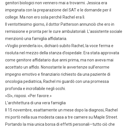
genitori biologici non vennero mai a trovarmi. Jessica era
impegnata con la preparazione del SAT e le domande per il
college. Ma non ero sola perché Rachel era lì.
Il ventottesimo giorno, il dottor Patterson annunciò che ero in
remissione e pronta per le cure ambulatoriali. L’assistente sociale
menzionò una famiglia affidataria.
«Voglio prenderla io», dichiarò subito Rachel, la voce ferma e
risoluta nel mezzo della stanza d’ospedale. Era stata approvata
come genitore affidatario due anni prima, ma non aveva mai
accettato un affido. Nonostante le avvertenze sull’enorme
impegno emotivo e finanziario richiesto da una paziente di
oncologia pediatrica, Rachel mi guardò con una promessa
profonda e incrollabile negli occhi.
«Sì», risposi. «Per favore.»
L’architettura di una vera famiglia
Il 15 novembre, esattamente un mese dopo la diagnosi, Rachel
mi portò nella sua modesta casa a tre camere su Maple Street.
Portando la mia unica borsa di effetti personali—tutto ciò che