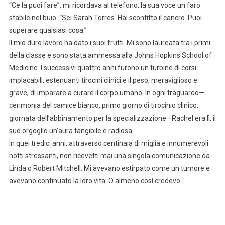
“Ce la puoi fare”, mi ricordava al telefono, la sua voce un faro
stabile nel buio. “Sei Sarah Torres. Hai sconfitto il cancro. Puoi
superare qualsiasi cosa.”
Il mio duro lavoro ha dato i suoi frutti. Mi sono laureata tra i primi
della classe e sono stata ammessa alla Johns Hopkins School of
Medicine. I successivi quattro anni furono un turbine di corsi
implacabili, estenuanti tirocini clinici e il peso, meraviglioso e
grave, di imparare a curare il corpo umano. In ogni traguardo—
cerimonia del camice bianco, primo giorno di tirocinio clinico,
giornata dell’abbinamento per la specializzazione—Rachel era lì, il
suo orgoglio un’aura tangibile e radiosa.
In quei tredici anni, attraverso centinaia di miglia e innumerevoli
notti stressanti, non ricevetti mai una singola comunicazione da
Linda o Robert Mitchell. Mi avevano estirpato come un tumore e
avevano continuato la loro vita. O almeno così credevo.