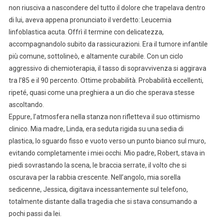
non riusciva a nascondere del tutto il dolore che trapelava dentro
di lui, aveva appena pronunciato il verdetto: Leucemia
linfoblastica acuta. Offrì il termine con delicatezza,
accompagnandolo subito da rassicurazioni. Era il tumore infantile
più comune, sottolineò, e altamente curabile. Con un ciclo
aggressivo di chemioterapia, il tasso di sopravvivenza si aggirava
tra l’85 e il 90 percento. Ottime probabilità. Probabilità eccellenti,
ripeté, quasi come una preghiera a un dio che sperava stesse
ascoltando.
Eppure, l’atmosfera nella stanza non rifletteva il suo ottimismo
clinico. Mia madre, Linda, era seduta rigida su una sedia di
plastica, lo sguardo fisso e vuoto verso un punto bianco sul muro,
evitando completamente i miei occhi. Mio padre, Robert, stava in
piedi sovrastando la scena, le braccia serrate, il volto che si
oscurava per la rabbia crescente. Nell’angolo, mia sorella
sedicenne, Jessica, digitava incessantemente sul telefono,
totalmente distante dalla tragedia che si stava consumando a
pochi passi da lei.