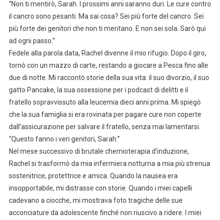
“Non ti mentirò, Sarah. I prossimi anni saranno duri. Le cure contro
il cancro sono pesanti. Ma sai cosa? Sei più forte del cancro. Sei
più forte dei genitori che non ti meritano. E non sei sola. Sarò qui
ad ogni passo.”
Fedele alla parola data, Rachel divenne il mio rifugio. Dopo il giro,
tornò con un mazzo di carte, restando a giocare a Pesca fino alle
due di notte. Mi raccontò storie della sua vita: il suo divorzio, il suo
gatto Pancake, la sua ossessione per i podcast di delitti e il
fratello sopravvissuto alla leucemia dieci anni prima. Mi spiegò
che la sua famiglia si era rovinata per pagare cure non coperte
dall’assicurazione per salvare il fratello, senza mai lamentarsi.
“Questo fanno i veri genitori, Sarah.”
Nel mese successivo di brutale chemioterapia d’induzione,
Rachel si trasformò da mia infermiera notturna a mia più strenua
sostenitrice, protettrice e amica. Quando la nausea era
insopportabile, mi distrasse con storie. Quando i miei capelli
cadevano a ciocche, mi mostrava foto tragiche delle sue
acconciature da adolescente finché non riuscivo a ridere. I miei