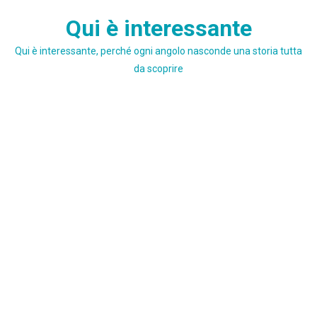
Skip
Qui è interessante
to
content
Qui è interessante, perché ogni angolo nasconde una storia tutta
da scoprire