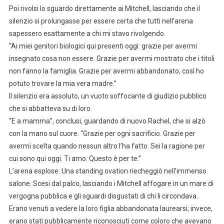
Poi rivolsi lo sguardo direttamente ai Mitchell, lasciando che il
silenzio si prolungasse per essere certa che tutti nell’arena
sapessero esattamente a chi mi stavo rivolgendo.
“Ai miei genitori biologici qui presenti oggi: grazie per avermi
insegnato cosa non essere. Grazie per avermi mostrato che i titoli
non fanno la famiglia. Grazie per avermi abbandonato, così ho
potuto trovare la mia vera madre.”
Il silenzio era assoluto, un vuoto soffocante di giudizio pubblico
che si abbatteva su di loro.
“E a mamma”, conclusi, guardando di nuovo Rachel, che si alzò
con la mano sul cuore. “Grazie per ogni sacrificio. Grazie per
avermi scelta quando nessun altro l’ha fatto. Sei la ragione per
cui sono qui oggi. Ti amo. Questo è per te.”
L’arena esplose. Una standing ovation riecheggiò nell’immenso
salone. Scesi dal palco, lasciando i Mitchell affogare in un mare di
vergogna pubblica e gli sguardi disgustati di chi li circondava.
Erano venuti a vedere la loro figlia abbandonata laurearsi; invece,
erano stati pubblicamente riconosciuti come coloro che avevano