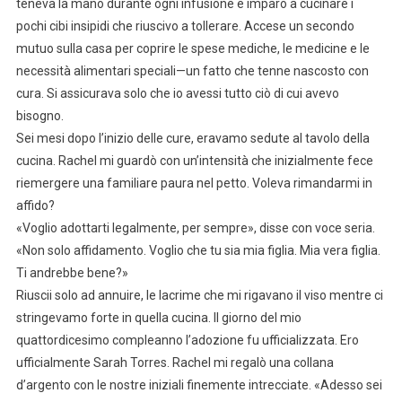
teneva la mano durante ogni infusione e imparò a cucinare i
pochi cibi insipidi che riuscivo a tollerare. Accese un secondo
mutuo sulla casa per coprire le spese mediche, le medicine e le
necessità alimentari speciali—un fatto che tenne nascosto con
cura. Si assicurava solo che io avessi tutto ciò di cui avevo
bisogno.
Sei mesi dopo l’inizio delle cure, eravamo sedute al tavolo della
cucina. Rachel mi guardò con un’intensità che inizialmente fece
riemergere una familiare paura nel petto. Voleva rimandarmi in
affido?
«Voglio adottarti legalmente, per sempre», disse con voce seria.
«Non solo affidamento. Voglio che tu sia mia figlia. Mia vera figlia.
Ti andrebbe bene?»
Riuscii solo ad annuire, le lacrime che mi rigavano il viso mentre ci
stringevamo forte in quella cucina. Il giorno del mio
quattordicesimo compleanno l’adozione fu ufficializzata. Ero
ufficialmente Sarah Torres. Rachel mi regalò una collana
d’argento con le nostre iniziali finemente intrecciate. «Adesso sei