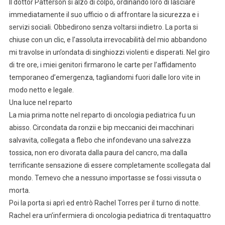
Il dottor Patterson si alzò di colpo, ordinando loro di lasciare
immediatamente il suo ufficio o di affrontare la sicurezza e i
servizi sociali. Obbedirono senza voltarsi indietro. La porta si
chiuse con un clic, e l’assoluta irrevocabilità del mio abbandono
mi travolse in un’ondata di singhiozzi violenti e disperati. Nel giro
di tre ore, i miei genitori firmarono le carte per l’affidamento
temporaneo d’emergenza, tagliandomi fuori dalle loro vite in
modo netto e legale.
Una luce nel reparto
La mia prima notte nel reparto di oncologia pediatrica fu un
abisso. Circondata da ronzii e bip meccanici dei macchinari
salvavita, collegata a flebo che infondevano una salvezza
tossica, non ero divorata dalla paura del cancro, ma dalla
terrificante sensazione di essere completamente scollegata dal
mondo. Temevo che a nessuno importasse se fossi vissuta o
morta.
Poi la porta si aprì ed entrò Rachel Torres per il turno di notte.
Rachel era un’infermiera di oncologia pediatrica di trentaquattro