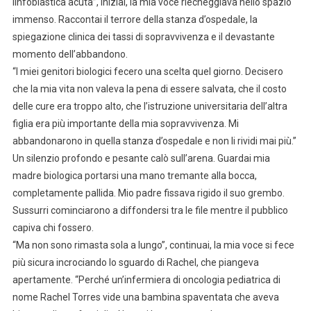
linfoblastica acuta”, iniziai, la mia voce riecheggiava nello spazio
immenso. Raccontai il terrore della stanza d’ospedale, la
spiegazione clinica dei tassi di sopravvivenza e il devastante
momento dell’abbandono.
“I miei genitori biologici fecero una scelta quel giorno. Decisero
che la mia vita non valeva la pena di essere salvata, che il costo
delle cure era troppo alto, che l’istruzione universitaria dell’altra
figlia era più importante della mia sopravvivenza. Mi
abbandonarono in quella stanza d’ospedale e non li rividi mai più.”
Un silenzio profondo e pesante calò sull’arena. Guardai mia
madre biologica portarsi una mano tremante alla bocca,
completamente pallida. Mio padre fissava rigido il suo grembo.
Sussurri cominciarono a diffondersi tra le file mentre il pubblico
capiva chi fossero.
“Ma non sono rimasta sola a lungo”, continuai, la mia voce si fece
più sicura incrociando lo sguardo di Rachel, che piangeva
apertamente. “Perché un’infermiera di oncologia pediatrica di
nome Rachel Torres vide una bambina spaventata che aveva