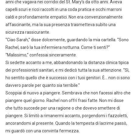
anni che vagava nei corridoi del St. Mary’s da otto anni. Aveva
capelli scuri e ricci raccolti in una coda pratica e occhi marroni
caldi e profondamente empatici. Non era convenzionalmente
affascinante, ma la sua presenza trasmetteva subito una
sicurezza rassicurante.
“Ciao Sarah,” disse dolcemente, guardando la mia cartella. “Sono
Rachel, sarò la tua infermiera notturna. Come ti senti?”
“Malissimo,” confessai sinceramente.
Si sedette accanto a me, abbandonando la distanza clinica tipica
dei professionisti sanitari, e mi dedicò tutta la sua attenzione. “Sì,
ho sentito quello che è successo con i tuoi genitori. È… non ci sono
davvero parole per quanto sia terribile.”
Scoppiai di nuovo a piangere. Sembrava che non facessi altro che
piangere quel giorno. Rachel non offrì frasi fatte. Non mi disse
che tutto succede per una ragione o che dovevo smettere di
piangere. Si limitò a rimanermi accanto, porgendomi i fazzoletti,
ancorandomi al presente. Quando la tempesta di lacrime passò,
mi guardò con una convinta fermezza.