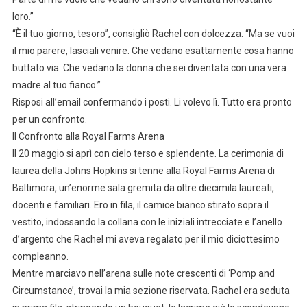
loro.”
“È il tuo giorno, tesoro”, consigliò Rachel con dolcezza. “Ma se vuoi
il mio parere, lasciali venire. Che vedano esattamente cosa hanno
buttato via. Che vedano la donna che sei diventata con una vera
madre al tuo fianco.”
Risposi all’email confermando i posti. Li volevo lì. Tutto era pronto
per un confronto.
Il Confronto alla Royal Farms Arena
Il 20 maggio si aprì con cielo terso e splendente. La cerimonia di
laurea della Johns Hopkins si tenne alla Royal Farms Arena di
Baltimora, un’enorme sala gremita da oltre diecimila laureati,
docenti e familiari. Ero in fila, il camice bianco stirato sopra il
vestito, indossando la collana con le iniziali intrecciate e l’anello
d’argento che Rachel mi aveva regalato per il mio diciottesimo
compleanno.
Mentre marciavo nell’arena sulle note crescenti di ‘Pomp and
Circumstance’, trovai la mia sezione riservata. Rachel era seduta