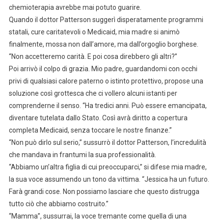
chemioterapia avrebbe mai potuto guarire.
Quando il dottor Patterson suggerì disperatamente programmi
statali, cure caritatevoli o Medicaid, mia madre si animò
finalmente, mossa non dall’amore, ma dall’orgoglio borghese.
“Non accetteremo carità. E poi cosa direbbero gli altri?”
Poi arrivò il colpo di grazia. Mio padre, guardandomi con occhi
privi di qualsiasi calore paterno o istinto protettivo, propose una
soluzione così grottesca che ci vollero alcuni istanti per
comprenderne il senso. “Ha tredici anni. Può essere emancipata,
diventare tutelata dallo Stato. Così avrà diritto a copertura
completa Medicaid, senza toccare le nostre finanze.”
“Non può dirlo sul serio,” sussurrò il dottor Patterson, l’incredulità
che mandava in frantumi la sua professionalità.
“Abbiamo un’altra figlia di cui preoccuparci,” si difese mia madre,
la sua voce assumendo un tono da vittima. “Jessica ha un futuro.
Farà grandi cose. Non possiamo lasciare che questo distrugga
tutto ciò che abbiamo costruito.”
“Mamma”, sussurrai, la voce tremante come quella di una