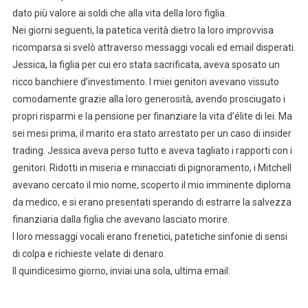
dato più valore ai soldi che alla vita della loro figlia.
Nei giorni seguenti, la patetica verità dietro la loro improvvisa
ricomparsa si svelò attraverso messaggi vocali ed email disperati.
Jessica, la figlia per cui ero stata sacrificata, aveva sposato un
ricco banchiere d’investimento. I miei genitori avevano vissuto
comodamente grazie alla loro generosità, avendo prosciugato i
propri risparmi e la pensione per finanziare la vita d’élite di lei. Ma
sei mesi prima, il marito era stato arrestato per un caso di insider
trading. Jessica aveva perso tutto e aveva tagliato i rapporti con i
genitori. Ridotti in miseria e minacciati di pignoramento, i Mitchell
avevano cercato il mio nome, scoperto il mio imminente diploma
da medico, e si erano presentati sperando di estrarre la salvezza
finanziaria dalla figlia che avevano lasciato morire.
I loro messaggi vocali erano frenetici, patetiche sinfonie di sensi
di colpa e richieste velate di denaro.
Il quindicesimo giorno, inviai una sola, ultima email: