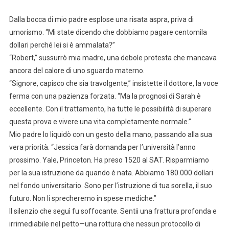
Dalla bocca di mio padre esplose una risata aspra, priva di
umorismo. “Mi state dicendo che dobbiamo pagare centomila
dollari perché lei si è ammalata?”
“Robert,” sussurrò mia madre, una debole protesta che mancava
ancora del calore di uno sguardo materno.
“Signore, capisco che sia travolgente,” insistette il dottore, la voce
ferma con una pazienza forzata. “Ma la prognosi di Sarah è
eccellente. Con il trattamento, ha tutte le possibilità di superare
questa prova e vivere una vita completamente normale.”
Mio padre lo liquidò con un gesto della mano, passando alla sua
vera priorità. “Jessica farà domanda per l’università l’anno
prossimo. Yale, Princeton. Ha preso 1520 al SAT. Risparmiamo
per la sua istruzione da quando è nata. Abbiamo 180.000 dollari
nel fondo universitario. Sono per l’istruzione di tua sorella, il suo
futuro. Non li sprecheremo in spese mediche.”
Il silenzio che seguì fu soffocante. Sentii una frattura profonda e
irrimediabile nel petto—una rottura che nessun protocollo di