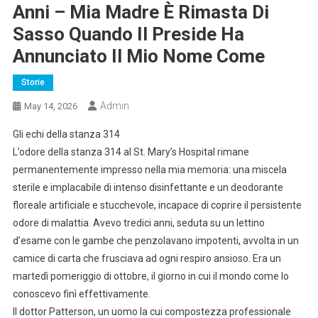
Anni – Mia Madre È Rimasta Di
Sasso Quando Il Preside Ha
Annunciato Il Mio Nome Come
Storie
Admin
May 14, 2026
Gli echi della stanza 314
L’odore della stanza 314 al St. Mary’s Hospital rimane
permanentemente impresso nella mia memoria: una miscela
sterile e implacabile di intenso disinfettante e un deodorante
floreale artificiale e stucchevole, incapace di coprire il persistente
odore di malattia. Avevo tredici anni, seduta su un lettino
d’esame con le gambe che penzolavano impotenti, avvolta in un
camice di carta che frusciava ad ogni respiro ansioso. Era un
martedì pomeriggio di ottobre, il giorno in cui il mondo come lo
conoscevo finì effettivamente.
Il dottor Patterson, un uomo la cui compostezza professionale