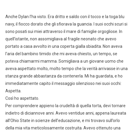
Anche Dylan l’ha visto. Era dritto e saldo con il tocco e la toga blu
navy, il fiocco dorato che gli sfiorava la guancia. I suoi occhi scuri si
sono posati sui miei attraverso il mare di famiglie orgogliose. In
quell’istante, non assomigliava al fragile neonato che avevo
portato a casa avvolto in una coperta gialla sbiadita. Non aveva
l’aria del bambino timido che mi aveva chiesto, un tempo, se
poteva chiamarmi mamma. Somigliava a un giovane uomo che
aveva aspettato molto, molto tempo che la verità arrivasse in una
stanza grande abbastanza da contenerla. Mi ha guardata, e ho
immediatamente capito il messaggio silenzioso nei suoi occhi:
Aspetta.
Così ho aspettato.
Per comprendere appieno la crudeltà di quella torta, devi tornare
indietro di diciannove anni. Avevo ventidue anni, appena laureata
all’Ohio State in scienze dell’educazione, e mi trovavo sull’orlo
della mia vita meticolosamente costruita. Avevo ottenuto una