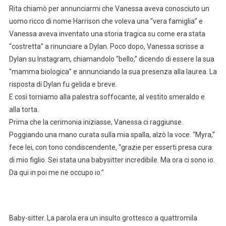
Rita chiamò per annunciarmi che Vanessa aveva conosciuto un
uomo ricco di nome Harrison che voleva una “vera famiglia” e
Vanessa aveva inventato una storia tragica su come era stata
“costretta” a rinunciare a Dylan. Poco dopo, Vanessa scrisse a
Dylan su Instagram, chiamandolo “bello,” dicendo di essere la sua
“mamma biologica” e annunciando la sua presenza alla laurea. La
risposta di Dylan fu gelida e breve.
E così torniamo alla palestra soffocante, al vestito smeraldo e
alla torta.
Prima che la cerimonia iniziasse, Vanessa ci raggiunse.
Poggiando una mano curata sulla mia spalla, alzò la voce. “Myra,”
fece lei, con tono condiscendente, “grazie per esserti presa cura
di mio figlio. Sei stata una babysitter incredibile. Ma ora ci sono io.
Da qui in poi me ne occupo io.”
Baby-sitter. La parola era un insulto grottesco a quattromila