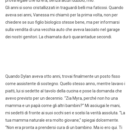
prova legale che lui era, senza alcun dubbio, mio.
Gli anni si sono cristallizzati in traguardi belli ma faticosi. Quando
aveva sei anni, Vanessa mi chiamò per la prima volta, non per
chiedere se suo figlio biologico stesse bene, ma per informarsi
sulla vendita di una vecchia auto che aveva lasciato nel garage
dei nostri genitori. La chiamata durò quarantadue secondi.
Quando Dylan aveva otto anni, trovai finalmente un posto fisso
come assistente di sostegno. Quello stesso anno, mentre lavavo i
piatti, lui si sedette al tavolo della cucina e pose la domanda che
avevo previsto per un decennio. “Zia Myra, perché non ho una
mamma e un papà come gli altri bambini?” Mi asciugai le mani,
mi sedetti di fronte ai suoi occhi seri e scelsi la verità assoluta. “La
tua mamma naturale era molto giovane,” spiegai dolcemente.
“Non era pronta a prendersi cura di un bambino. Ma io ero qui. Ti