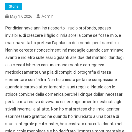
Storie
Admin
May 17, 2026
Per diciannove anni ho ricoperto il ruolo profondo, spesso
invisibile, di crescere il figlio di mia sorella come se fosse mio, e
mai una volta ho preteso l’applauso del mondo per il sacrificio.
Non ho cercato riconoscimenti né medaglie quando camminavo
avanti e indietro sulle assi cigolanti alle due del mattino, dandogli
alla cieca il biberon con una mano mentre correggevo
meticolosamente una pila di compiti di ortografia di terza
elementare con l’altra. Non ho chiesto pietà né compassione
quando incartavo attentamente i suoi regali di Natale con le
strisce comiche della domenica perché i cinque dollari necessari
per la carta festiva dovevano essere rigidamente destinati agli
stivali invernali e al latte. Non ho mai preteso che i miei genitori
esprimessero gratitudine quando ho rinunciato a una borsa di
studio integrale per il master, ho incastrato una culla donata nel
mio piccolo monolocale e ho decifrato l’impresa monumentale e