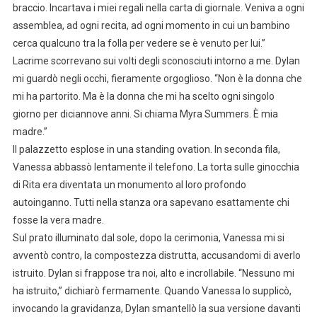
braccio. Incartava i miei regali nella carta di giornale. Veniva a ogni
assemblea, ad ogni recita, ad ogni momento in cui un bambino
cerca qualcuno tra la folla per vedere se è venuto per lui.”
Lacrime scorrevano sui volti degli sconosciuti intorno a me. Dylan
mi guardò negli occhi, fieramente orgoglioso. “Non è la donna che
mi ha partorito. Ma è la donna che mi ha scelto ogni singolo
giorno per diciannove anni. Si chiama Myra Summers. È mia
madre.”
Il palazzetto esplose in una standing ovation. In seconda fila,
Vanessa abbassò lentamente il telefono. La torta sulle ginocchia
di Rita era diventata un monumento al loro profondo
autoinganno. Tutti nella stanza ora sapevano esattamente chi
fosse la vera madre.
Sul prato illuminato dal sole, dopo la cerimonia, Vanessa mi si
avventò contro, la compostezza distrutta, accusandomi di averlo
istruito. Dylan si frappose tra noi, alto e incrollabile. “Nessuno mi
ha istruito,” dichiarò fermamente. Quando Vanessa lo supplicò,
invocando la gravidanza, Dylan smantellò la sua versione davanti