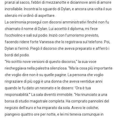
pranzi al sacco, febbri di mezzanotte e diciannove anni di amore
incrollabile. Incontrai lo sguardo di Dylan, e ancora una volta il suo
silenzio mi ordinò di aspettare.
La cerimonia proseguì con discorsi amministrativi finché non fu
chiamato il nome di Dylan. Lui accettò il diploma, mi fece
l’occhiolino e salì sul podio. Iniziò con l’umorismo previsto,
facendo ridere forte Vanessa che lo registrava sul telefono. Poi,
Dylan si fermò. Piegò il discorso che aveva preparato e afferrò i
bordi del podio.
“Ho scritto nove versioni di questo discorso,” la sua voce
riecheggiava nella palestra silenziosa. “Ma la cosa più importante
che voglio dire non è su quelle pagine. La persona che voglio
ringraziare di più oggi è una donna che aveva ventidue anni
quando le fu dato un neonato e le dissero: ‘Ora è tua
responsabilità.'” La sala diventò immobile. “Ha rinunciato a una
borsa di studio magistrale completa. Ha comprato pannolini del
negozio dell’euro e ha imparato da sola. Avevo le coliche;
piangevo quattro ore per notte, e lei mi teneva comunque in