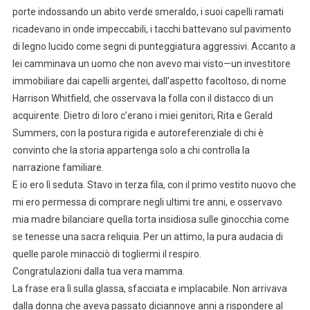
porte indossando un abito verde smeraldo, i suoi capelli ramati
ricadevano in onde impeccabili, i tacchi battevano sul pavimento
di legno lucido come segni di punteggiatura aggressivi. Accanto a
lei camminava un uomo che non avevo mai visto—un investitore
immobiliare dai capelli argentei, dall’aspetto facoltoso, di nome
Harrison Whitfield, che osservava la folla con il distacco di un
acquirente. Dietro di loro c’erano i miei genitori, Rita e Gerald
Summers, con la postura rigida e autoreferenziale di chi è
convinto che la storia appartenga solo a chi controlla la
narrazione familiare.
E io ero lì seduta. Stavo in terza fila, con il primo vestito nuovo che
mi ero permessa di comprare negli ultimi tre anni, e osservavo
mia madre bilanciare quella torta insidiosa sulle ginocchia come
se tenesse una sacra reliquia. Per un attimo, la pura audacia di
quelle parole minacciò di togliermi il respiro.
Congratulazioni dalla tua vera mamma.
La frase era lì sulla glassa, sfacciata e implacabile. Non arrivava
dalla donna che aveva passato diciannove anni a rispondere al