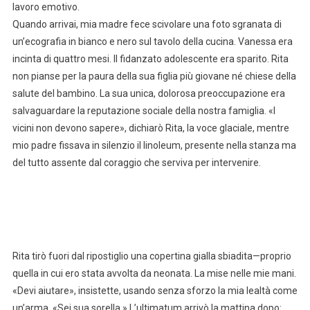
lavoro emotivo.
Quando arrivai, mia madre fece scivolare una foto sgranata di
un’ecografia in bianco e nero sul tavolo della cucina. Vanessa era
incinta di quattro mesi. Il fidanzato adolescente era sparito. Rita
non pianse per la paura della sua figlia più giovane né chiese della
salute del bambino. La sua unica, dolorosa preoccupazione era
salvaguardare la reputazione sociale della nostra famiglia. «I
vicini non devono sapere», dichiarò Rita, la voce glaciale, mentre
mio padre fissava in silenzio il linoleum, presente nella stanza ma
del tutto assente dal coraggio che serviva per intervenire.
Rita tirò fuori dal ripostiglio una copertina gialla sbiadita—proprio
quella in cui ero stata avvolta da neonata. La mise nelle mie mani.
«Devi aiutare», insistette, usando senza sforzo la mia lealtà come
un’arma. «Sei sua sorella.» L’ultimatum arrivò la mattina dopo: