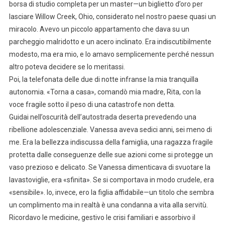
borsa di studio completa per un master—un biglietto d’oro per
lasciare Willow Creek, Ohio, considerato nel nostro paese quasi un
miracolo. Avevo un piccolo appartamento che dava su un
parcheggio malridotto e un acero inclinato. Era indiscutibilmente
modesto, ma era mio, e lo amavo semplicemente perché nessun
altro poteva decidere se lo meritassi.
Poi, la telefonata delle due di notte infranse la mia tranquilla
autonomia. «Torna a casa», comandò mia madre, Rita, con la
voce fragile sotto il peso di una catastrofe non detta.
Guidai nell’oscurità dell’autostrada deserta prevedendo una
ribellione adolescenziale. Vanessa aveva sedici anni, sei meno di
me. Era la bellezza indiscussa della famiglia, una ragazza fragile
protetta dalle conseguenze delle sue azioni come si protegge un
vaso prezioso e delicato. Se Vanessa dimenticava di svuotare la
lavastoviglie, era «sfinita». Se si comportava in modo crudele, era
«sensibile». Io, invece, ero la figlia affidabile—un titolo che sembra
un complimento ma in realtà è una condanna a vita alla servitù.
Ricordavo le medicine, gestivo le crisi familiari e assorbivo il