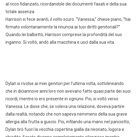
al ricco fidanzato, ricordandole dei documenti faxati e della sua
totale assenza.
Harrison si fece avanti, il volto scuro. “Vanessa,” chiese piano, “hai
firmato volontariamente la rinuncia ai tuoi diritti genitoriali?”
Quando lei balbettò, Harrison comprese la profondità del suo
inganno. Si voltò, andò alla macchina e uscì dalla sua vita.
Dylan si rivolse ai miei genitori per l’ultima volta, sottolineando
che in diciannove anni loro non avevano fatto quasi parte dei suoi
ricordi, mentre io ero presente in ognuno. Poi, si voltò verso
Vanessa. Le disse che, se voleva una relazione, doveva partire
dalla realtà, notando che non sapeva nemmeno della sua grave
allergia alla frutta a guscio. Poi, infilando una mano nel panciotto,
Dylan tirò fuori la vecchia copertina gialla da neonato, logora e