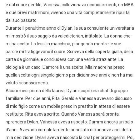
e dal cuore gentile, Vanessa collezionava riconoscimenti, un MBA
e due brevi matrimoni, vivendo una vita completamente ripulita
dal suo passato.
Durante il penultimo anno di Dylan, la sua consulente universitaria
mi mostrò il suo saggio da valedictorian, intitolato: La donna che
mi ha scelto. Lo lessi in macchina, piangendo mentre le sue
parole mi trafiggevano il cuore. Scriveva della coperta gialla, della
carta da giornale, e concludeva con una verità straziante: La
biologia è un caso. L’amore è una scelta. Mia madre ha preso
quella scelta ogni singolo giorno per diciannove anni e non ha mai
voluto riconoscimenti.
Alcuni mesi prima della laurea, Dylan scoprì una chat di gruppo
familiare. Per due anni, Rita, Gerald e Vanessa avevano discusso
di mio figlio come un mobile preso in prestito in attesa di essere
restituito. Rita aveva scritto: Quando Vanessa sarà pronta,
riprenderà Dylan. Vanessa aveva risposto: Dammi ancora un paio
d’anni. Avevano completamente annullato diciannove anni della
mia dedizione. Dylan aveva nascosto la chat per proteggermi. Poi,