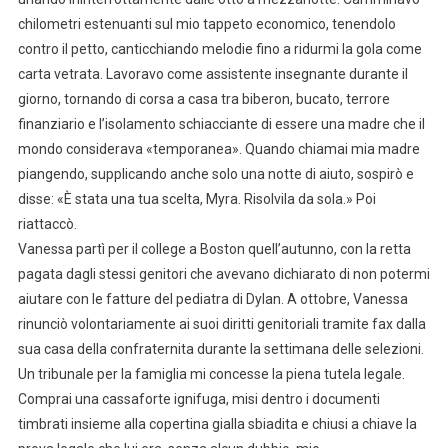
chilometri estenuanti sul mio tappeto economico, tenendolo
contro il petto, canticchiando melodie fino a ridurmi la gola come
carta vetrata. Lavoravo come assistente insegnante durante il
giorno, tornando di corsa a casa tra biberon, bucato, terrore
finanziario e l’isolamento schiacciante di essere una madre che il
mondo considerava «temporanea». Quando chiamai mia madre
piangendo, supplicando anche solo una notte di aiuto, sospirò e
disse: «È stata una tua scelta, Myra. Risolvila da sola.» Poi
riattaccò.
Vanessa partì per il college a Boston quell’autunno, con la retta
pagata dagli stessi genitori che avevano dichiarato di non potermi
aiutare con le fatture del pediatra di Dylan. A ottobre, Vanessa
rinunciò volontariamente ai suoi diritti genitoriali tramite fax dalla
sua casa della confraternita durante la settimana delle selezioni.
Un tribunale per la famiglia mi concesse la piena tutela legale.
Comprai una cassaforte ignifuga, misi dentro i documenti
timbrati insieme alla copertina gialla sbiadita e chiusi a chiave la