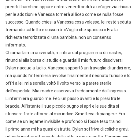
prendi il bambino oppure entro venerdì andrà a un’agenzia chiusa
per le adozioni e Vanessa tornerà al liceo come se nulla fosse
successo. Quando chiesi a Vanessa cosa volesse, lei restò seduta
tremando sul letto e sussurrò: «Voglio che sparisca.» Era la
richiesta terrorizzata di una bambina, non un consenso
informato.
Chiamai la mia università, mi ritirai dal programma di master,
rinunciai alla borsa di studio e guardai il mio futuro dissolversi.
Dylan nacque a luglio. Vanessa sopportò un travaglio di undici ore,
ma quando l’infermiera avvolse finalmente il neonato furioso e lo
offrì a lei, mia sorella voltò il volto verso la parete sterile
dell’ospedale. Mia madre osservava freddamente dall’ingresso.
L’infermiera guardò me. Feci un passo avanti e lo presi tra le
braccia. All’istante il suo piccolo pugno si aprì e le sue dita si
strinsero forte attorno al mio indice. Smetteva di piangere. Era
come se un legame invisibile e profondo si fosse teso tra noi.
Il primo anno mi ha quasi distrutta. Dylan soffriva di coliche gravi,
urlando ininterrottamente dalle otto a mezzanotte. Camminavo