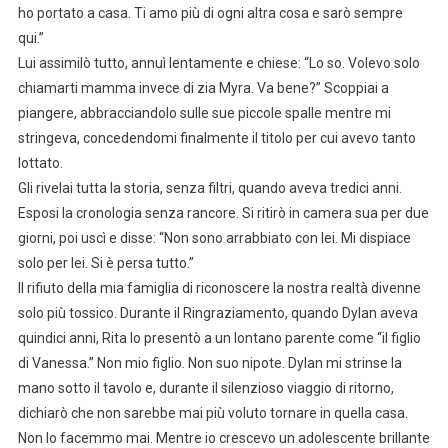
ho portato a casa. Ti amo più di ogni altra cosa e sarò sempre
qui.”
Lui assimilò tutto, annuì lentamente e chiese: “Lo so. Volevo solo
chiamarti mamma invece di zia Myra. Va bene?” Scoppiai a
piangere, abbracciandolo sulle sue piccole spalle mentre mi
stringeva, concedendomi finalmente il titolo per cui avevo tanto
lottato.
Gli rivelai tutta la storia, senza filtri, quando aveva tredici anni.
Esposi la cronologia senza rancore. Si ritirò in camera sua per due
giorni, poi uscì e disse: “Non sono arrabbiato con lei. Mi dispiace
solo per lei. Si è persa tutto.”
Il rifiuto della mia famiglia di riconoscere la nostra realtà divenne
solo più tossico. Durante il Ringraziamento, quando Dylan aveva
quindici anni, Rita lo presentò a un lontano parente come “il figlio
di Vanessa.” Non mio figlio. Non suo nipote. Dylan mi strinse la
mano sotto il tavolo e, durante il silenzioso viaggio di ritorno,
dichiarò che non sarebbe mai più voluto tornare in quella casa.
Non lo facemmo mai. Mentre io crescevo un adolescente brillante