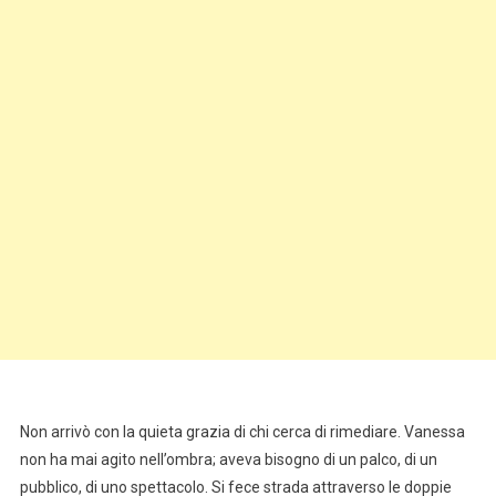
Non arrivò con la quieta grazia di chi cerca di rimediare. Vanessa
non ha mai agito nell’ombra; aveva bisogno di un palco, di un
pubblico, di uno spettacolo. Si fece strada attraverso le doppie