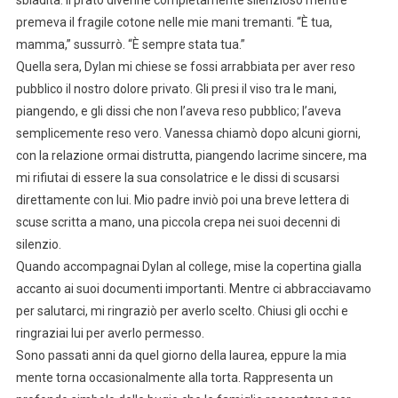
sbiadita. Il prato divenne completamente silenzioso mentre
premeva il fragile cotone nelle mie mani tremanti. “È tua,
mamma,” sussurrò. “È sempre stata tua.”
Quella sera, Dylan mi chiese se fossi arrabbiata per aver reso
pubblico il nostro dolore privato. Gli presi il viso tra le mani,
piangendo, e gli dissi che non l’aveva reso pubblico; l’aveva
semplicemente reso vero. Vanessa chiamò dopo alcuni giorni,
con la relazione ormai distrutta, piangendo lacrime sincere, ma
mi rifiutai di essere la sua consolatrice e le dissi di scusarsi
direttamente con lui. Mio padre inviò poi una breve lettera di
scuse scritta a mano, una piccola crepa nei suoi decenni di
silenzio.
Quando accompagnai Dylan al college, mise la copertina gialla
accanto ai suoi documenti importanti. Mentre ci abbracciavamo
per salutarci, mi ringraziò per averlo scelto. Chiusi gli occhi e
ringraziai lui per averlo permesso.
Sono passati anni da quel giorno della laurea, eppure la mia
mente torna occasionalmente alla torta. Rappresenta un