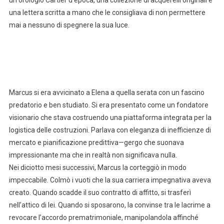
un orologio Cartier d’epoca, una collezione di acquerelli originali e
una lettera scritta a mano che le consigliava di non permettere
mai a nessuno di spegnere la sua luce.
Marcus si era avvicinato a Elena a quella serata con un fascino
predatorio e ben studiato. Si era presentato come un fondatore
visionario che stava costruendo una piattaforma integrata per la
logistica delle costruzioni. Parlava con eleganza di inefficienze di
mercato e pianificazione predittiva—gergo che suonava
impressionante ma che in realtà non significava nulla.
Nei diciotto mesi successivi, Marcus la corteggiò in modo
impeccabile. Colmò i vuoti che la sua carriera impegnativa aveva
creato. Quando scadde il suo contratto di affitto, si trasferì
nell’attico di lei. Quando si sposarono, la convinse tra le lacrime a
revocare l’accordo prematrimoniale, manipolandola affinché