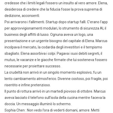
credesse che i limiti legali fossero un insulto al vero amore. Elena,
desiderosa di credere che la fiducia fosse la prova suprema di
dedizione, acconsentì.
Poi arrivarono i fallimenti. Startup dopo startup fallì. C’erano l’app
per approvvigionamenti modulari, lo strumento di sicurezza AI, il
business degli affitti di lusso. Ognuna aveva un logo, una
presentazione e un urgente bisogno del capitale di Elena. Marcus
incolpava il mercato, la codardia degli investitori e il tempismo
sbagliato. Elena assorbiva i colpi. Pagava i suoi debiti segreti, il
mutuo, le vacanze e le giacche firmate che lui sosteneva fossero
necessarie per proiettare successo.
La crudeltà non arrivò in un singolo momento esplosivo; fu un
lento cambiamento atmosferico. Divenne costoso, poi fragile, poi
risentito e infine pretenzioso.
Il punto di rottura arrivò in un martedì piovoso di ottobre. Marcus
aveva lasciato il telefono sull’isola della cucina mentre faceva la
doccia. Un messaggio illuminò lo schermo.
Sophia Chen : Non vedo l’ora di vederti domani, amore. Metti