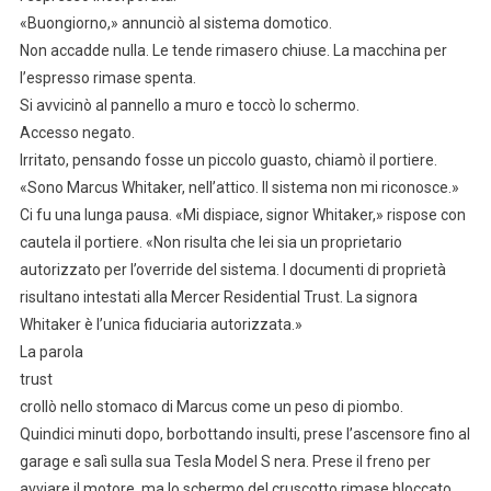
«Buongiorno,» annunciò al sistema domotico.
Non accadde nulla. Le tende rimasero chiuse. La macchina per
l’espresso rimase spenta.
Si avvicinò al pannello a muro e toccò lo schermo.
Accesso negato.
Irritato, pensando fosse un piccolo guasto, chiamò il portiere.
«Sono Marcus Whitaker, nell’attico. Il sistema non mi riconosce.»
Ci fu una lunga pausa. «Mi dispiace, signor Whitaker,» rispose con
cautela il portiere. «Non risulta che lei sia un proprietario
autorizzato per l’override del sistema. I documenti di proprietà
risultano intestati alla Mercer Residential Trust. La signora
Whitaker è l’unica fiduciaria autorizzata.»
La parola
trust
crollò nello stomaco di Marcus come un peso di piombo.
Quindici minuti dopo, borbottando insulti, prese l’ascensore fino al
garage e salì sulla sua Tesla Model S nera. Prese il freno per
avviare il motore, ma lo schermo del cruscotto rimase bloccato.