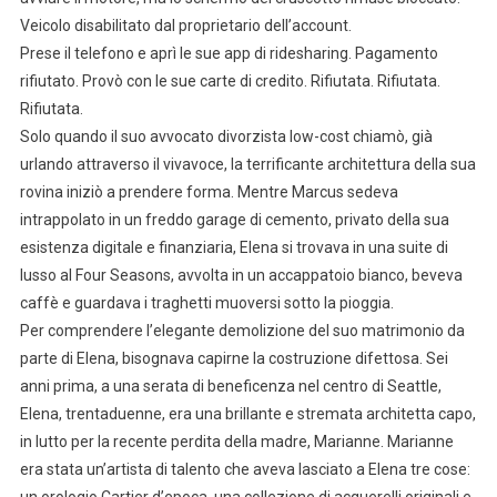
Veicolo disabilitato dal proprietario dell’account.
Prese il telefono e aprì le sue app di ridesharing. Pagamento
rifiutato. Provò con le sue carte di credito. Rifiutata. Rifiutata.
Rifiutata.
Solo quando il suo avvocato divorzista low-cost chiamò, già
urlando attraverso il vivavoce, la terrificante architettura della sua
rovina iniziò a prendere forma. Mentre Marcus sedeva
intrappolato in un freddo garage di cemento, privato della sua
esistenza digitale e finanziaria, Elena si trovava in una suite di
lusso al Four Seasons, avvolta in un accappatoio bianco, beveva
caffè e guardava i traghetti muoversi sotto la pioggia.
Per comprendere l’elegante demolizione del suo matrimonio da
parte di Elena, bisognava capirne la costruzione difettosa. Sei
anni prima, a una serata di beneficenza nel centro di Seattle,
Elena, trentaduenne, era una brillante e stremata architetta capo,
in lutto per la recente perdita della madre, Marianne. Marianne
era stata un’artista di talento che aveva lasciato a Elena tre cose: