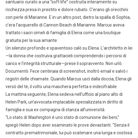
santuario curato a una “soft life” costruita interamente su
ricchezza presa in prestito e dolore rubato. C’erano gli orecchini
con perle di Marianne. E in un altro post, dietro la spalla di Sophia,
c’era l’acquerello di Cannon Beach di Marianne. Marcus aveva
trattato i sacri cimeli di famiglia di Elena come una boutique
gratuita per la sua amante.
Un silenzio profondo e spaventoso calò su Elena. L’architetto in lei
—la donna che costruiva grattacieli comprendendo i percorsi di
carico e l’integrità strutturale—prese il sopravvento. Non urlò.
Documentò. Fece centinaia di screenshot, inoltrò email e salvò i
registri delle chiamate. Quando Marcus uscì dalla doccia, Elena gli
versò del tè, il volto una maschera perfetta e indecifrabile.
La mattina seguente, Elena sedeva nell’ufficio al piano alto di
Helen Park, un’avvocata implacabile specializzata in diritto di
famiglia e sua ex compagna di stanza all’università.
“Lo stato di Washington è uno stato di comunione dei beni,”
spiegò Helen dopo aver esaminato le prove devastanti. “Senza il
contratto prematrimoniale, lui può scatenare una lunga e costosa