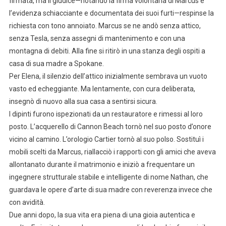
firmata, ma il giudice—notando la firma volontaria di Marcus e
l’evidenza schiacciante e documentata dei suoi furti—respinse la
richiesta con tono annoiato. Marcus se ne andò senza attico,
senza Tesla, senza assegni di mantenimento e con una
montagna di debiti. Alla fine si ritirò in una stanza degli ospiti a
casa di sua madre a Spokane.
Per Elena, il silenzio dell’attico inizialmente sembrava un vuoto
vasto ed echeggiante. Ma lentamente, con cura deliberata,
insegnò di nuovo alla sua casa a sentirsi sicura.
I dipinti furono ispezionati da un restauratore e rimessi al loro
posto. L’acquerello di Cannon Beach tornò nel suo posto d’onore
vicino al camino. L’orologio Cartier tornò al suo polso. Sostituì i
mobili scelti da Marcus, riallacciò i rapporti con gli amici che aveva
allontanato durante il matrimonio e iniziò a frequentare un
ingegnere strutturale stabile e intelligente di nome Nathan, che
guardava le opere d’arte di sua madre con reverenza invece che
con avidità.
Due anni dopo, la sua vita era piena di una gioia autentica e