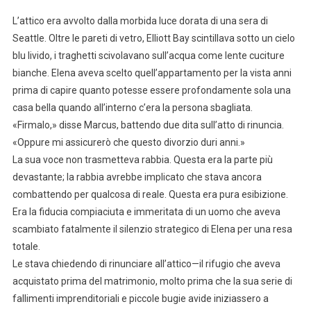
L’attico era avvolto dalla morbida luce dorata di una sera di
Seattle. Oltre le pareti di vetro, Elliott Bay scintillava sotto un cielo
blu livido, i traghetti scivolavano sull’acqua come lente cuciture
bianche. Elena aveva scelto quell’appartamento per la vista anni
prima di capire quanto potesse essere profondamente sola una
casa bella quando all’interno c’era la persona sbagliata.
«Firmalo,» disse Marcus, battendo due dita sull’atto di rinuncia.
«Oppure mi assicurerò che questo divorzio duri anni.»
La sua voce non trasmetteva rabbia. Questa era la parte più
devastante; la rabbia avrebbe implicato che stava ancora
combattendo per qualcosa di reale. Questa era pura esibizione.
Era la fiducia compiaciuta e immeritata di un uomo che aveva
scambiato fatalmente il silenzio strategico di Elena per una resa
totale.
Le stava chiedendo di rinunciare all’attico—il rifugio che aveva
acquistato prima del matrimonio, molto prima che la sua serie di
fallimenti imprenditoriali e piccole bugie avide iniziassero a