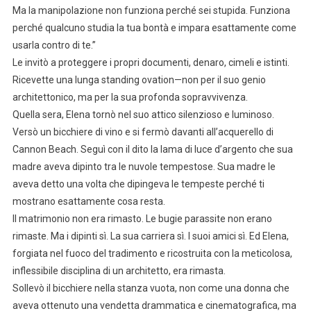
Ma la manipolazione non funziona perché sei stupida. Funziona
perché qualcuno studia la tua bontà e impara esattamente come
usarla contro di te.”
Le invitò a proteggere i propri documenti, denaro, cimeli e istinti.
Ricevette una lunga standing ovation—non per il suo genio
architettonico, ma per la sua profonda sopravvivenza.
Quella sera, Elena tornò nel suo attico silenzioso e luminoso.
Versò un bicchiere di vino e si fermò davanti all’acquerello di
Cannon Beach. Seguì con il dito la lama di luce d’argento che sua
madre aveva dipinto tra le nuvole tempestose. Sua madre le
aveva detto una volta che dipingeva le tempeste perché ti
mostrano esattamente cosa resta.
Il matrimonio non era rimasto. Le bugie parassite non erano
rimaste. Ma i dipinti sì. La sua carriera sì. I suoi amici sì. Ed Elena,
forgiata nel fuoco del tradimento e ricostruita con la meticolosa,
inflessibile disciplina di un architetto, era rimasta.
Sollevò il bicchiere nella stanza vuota, non come una donna che
aveva ottenuto una vendetta drammatica e cinematografica, ma