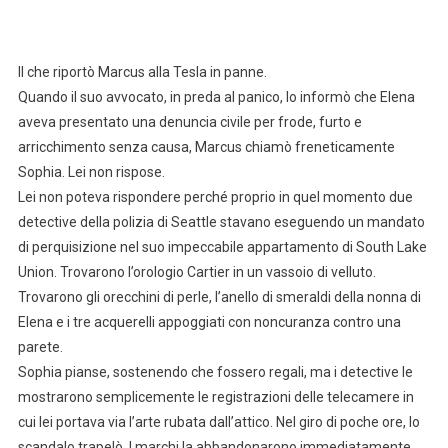
Il che riportò Marcus alla Tesla in panne.
Quando il suo avvocato, in preda al panico, lo informò che Elena
aveva presentato una denuncia civile per frode, furto e
arricchimento senza causa, Marcus chiamò freneticamente
Sophia. Lei non rispose.
Lei non poteva rispondere perché proprio in quel momento due
detective della polizia di Seattle stavano eseguendo un mandato
di perquisizione nel suo impeccabile appartamento di South Lake
Union. Trovarono l’orologio Cartier in un vassoio di velluto.
Trovarono gli orecchini di perle, l’anello di smeraldi della nonna di
Elena e i tre acquerelli appoggiati con noncuranza contro una
parete.
Sophia pianse, sostenendo che fossero regali, ma i detective le
mostrarono semplicemente le registrazioni delle telecamere in
cui lei portava via l’arte rubata dall’attico. Nel giro di poche ore, lo
scandalo trapelò. I marchi la abbandonarono immediatamente.