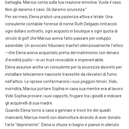
battaglia. Marcus conta sulla tua reazione emotiva. Vuole il caos.
Non gli daremo il caos. Gli daremo sicurezza.”
Per sei mesi, Elena praticò una pazienza attiva e letale. Una
consulente contabile forense di nome Ruth Delgado rintracciò
ogni dollaro sottratto, ogni acquisto in boutique e ogni quota di
circolo di golf che Marcus aveva fatto passare per sviluppo
aziendale. Un avvocato fiduciario trasferì silenziosamente l’attico
—che Elena aveva acquistato prima del matrimonio con denaro
d’eredità pulito— in un trust revocabile e impenetrabile.
Elena assunse anche un consulente per la sicurezza discreto per
installare telecamere nascoste travestite da rilevatori di fumo
nell’attico. Le riprese confermarono i suoi peggiori timori. Vide,
inorridita, Marcus portare Sophia in casa sua mentre era al lavoro.
Vide Sophia provare i suoi cappotti, frugare tra i gioielli e indicare
gli acquerelli di sua madre.
Quando Elena tornò a casa a gennaio e trovò tre dei quadri
mancanti, Marcus mentì con disinvoltura dicendo di aver donato
l’arte “deprimente”. Elena si chiuse in bagno e pianse in silenzio.