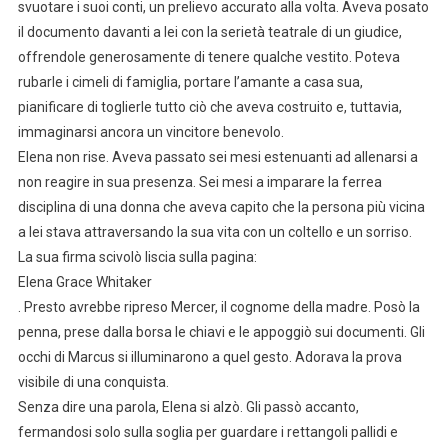
svuotare i suoi conti, un prelievo accurato alla volta. Aveva posato
il documento davanti a lei con la serietà teatrale di un giudice,
offrendole generosamente di tenere qualche vestito. Poteva
rubarle i cimeli di famiglia, portare l’amante a casa sua,
pianificare di toglierle tutto ciò che aveva costruito e, tuttavia,
immaginarsi ancora un vincitore benevolo.
Elena non rise. Aveva passato sei mesi estenuanti ad allenarsi a
non reagire in sua presenza. Sei mesi a imparare la ferrea
disciplina di una donna che aveva capito che la persona più vicina
a lei stava attraversando la sua vita con un coltello e un sorriso.
La sua firma scivolò liscia sulla pagina:
Elena Grace Whitaker
. Presto avrebbe ripreso Mercer, il cognome della madre. Posò la
penna, prese dalla borsa le chiavi e le appoggiò sui documenti. Gli
occhi di Marcus si illuminarono a quel gesto. Adorava la prova
visibile di una conquista.
Senza dire una parola, Elena si alzò. Gli passò accanto,
fermandosi solo sulla soglia per guardare i rettangoli pallidi e