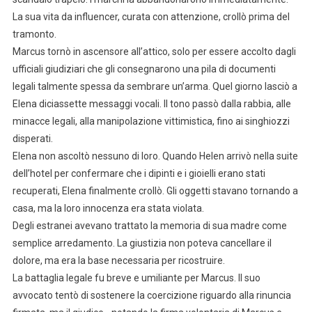
La sua vita da influencer, curata con attenzione, crollò prima del
tramonto.
Marcus tornò in ascensore all’attico, solo per essere accolto dagli
ufficiali giudiziari che gli consegnarono una pila di documenti
legali talmente spessa da sembrare un’arma. Quel giorno lasciò a
Elena diciassette messaggi vocali. Il tono passò dalla rabbia, alle
minacce legali, alla manipolazione vittimistica, fino ai singhiozzi
disperati.
Elena non ascoltò nessuno di loro. Quando Helen arrivò nella suite
dell’hotel per confermare che i dipinti e i gioielli erano stati
recuperati, Elena finalmente crollò. Gli oggetti stavano tornando a
casa, ma la loro innocenza era stata violata.
Degli estranei avevano trattato la memoria di sua madre come
semplice arredamento. La giustizia non poteva cancellare il
dolore, ma era la base necessaria per ricostruire.
La battaglia legale fu breve e umiliante per Marcus. Il suo
avvocato tentò di sostenere la coercizione riguardo alla rinuncia