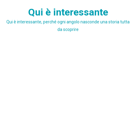
Skip
Qui è interessante
to
content
Qui è interessante, perché ogni angolo nasconde una storia tutta
da scoprire