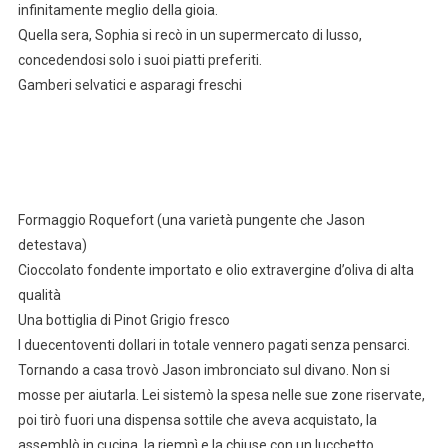
infinitamente meglio della gioia.
Quella sera, Sophia si recò in un supermercato di lusso,
concedendosi solo i suoi piatti preferiti.
Gamberi selvatici e asparagi freschi
Formaggio Roquefort (una varietà pungente che Jason
detestava)
Cioccolato fondente importato e olio extravergine d’oliva di alta
qualità
Una bottiglia di Pinot Grigio fresco
I duecentoventi dollari in totale vennero pagati senza pensarci.
Tornando a casa trovò Jason imbronciato sul divano. Non si
mosse per aiutarla. Lei sistemò la spesa nelle sue zone riservate,
poi tirò fuori una dispensa sottile che aveva acquistato, la
assemblò in cucina, la riempì e la chiuse con un lucchetto.