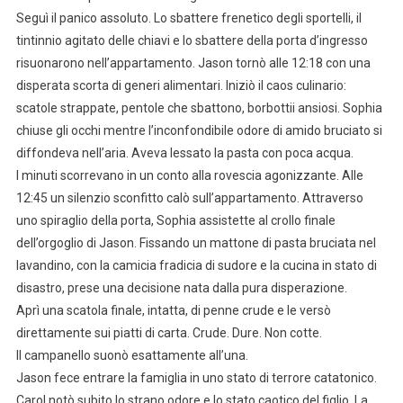
Seguì il panico assoluto. Lo sbattere frenetico degli sportelli, il
tintinnio agitato delle chiavi e lo sbattere della porta d’ingresso
risuonarono nell’appartamento. Jason tornò alle 12:18 con una
disperata scorta di generi alimentari. Iniziò il caos culinario:
scatole strappate, pentole che sbattono, borbottii ansiosi. Sophia
chiuse gli occhi mentre l’inconfondibile odore di amido bruciato si
diffondeva nell’aria. Aveva lessato la pasta con poca acqua.
I minuti scorrevano in un conto alla rovescia agonizzante. Alle
12:45 un silenzio sconfitto calò sull’appartamento. Attraverso
uno spiraglio della porta, Sophia assistette al crollo finale
dell’orgoglio di Jason. Fissando un mattone di pasta bruciata nel
lavandino, con la camicia fradicia di sudore e la cucina in stato di
disastro, prese una decisione nata dalla pura disperazione.
Aprì una scatola finale, intatta, di penne crude e le versò
direttamente sui piatti di carta. Crude. Dure. Non cotte.
Il campanello suonò esattamente all’una.
Jason fece entrare la famiglia in uno stato di terrore catatonico.
Carol notò subito lo strano odore e lo stato caotico del figlio. La