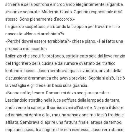
schienale della poltrona e incrociando elegantemente le gambe.
«Finanze separate. Moderno. Giusto. Ognuno responsabile di sé
stesso. Sono pienamente d’accordo.»
La guardò sospettoso, scrutando la trappola per trovarne il filo
nascosto. «Non sei arrabbiata?»
«Perché dovrei essere arrabbiata?» chiese piano. «Hai fatto una
proposta e io accetto.»
Il silenzio che seguì fu profondo, sottolineato solo dal lieve ronzio
del frigorifero della cucina e dal rumore ovattato del traffico
lontano in basso. Jason sembrava quasi svuotato, privato della
discussione drammatica che aveva previsto. Sophia si alzò, lisciò
la vestaglia e gli diede un bacio sulla guancia.
«Buona notte, tesoro. Domani mi devo svegliare presto.»
Lasciandolo stordito nella luce soffusa della lampada da terra,
andò verso la camera. Il sorriso svanì all’istante. Non era il dolore
ad annidarsi dentro di lei, ma una sensazione molto più fredda e
affilata. Sembrava di aprire una fattura finale, attesa da tempo,
dopo anni passati a fingere che non esistesse. Jason era stanco