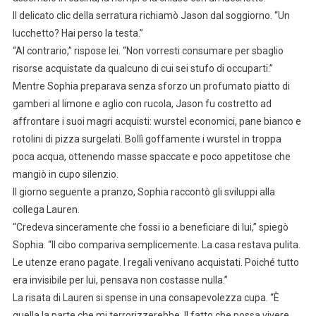
Il delicato clic della serratura richiamò Jason dal soggiorno. “Un
lucchetto? Hai perso la testa.”
“Al contrario,” rispose lei. “Non vorresti consumare per sbaglio
risorse acquistate da qualcuno di cui sei stufo di occuparti.”
Mentre Sophia preparava senza sforzo un profumato piatto di
gamberi al limone e aglio con rucola, Jason fu costretto ad
affrontare i suoi magri acquisti: wurstel economici, pane bianco e
rotolini di pizza surgelati. Bollì goffamente i wurstel in troppa
poca acqua, ottenendo masse spaccate e poco appetitose che
mangiò in cupo silenzio.
Il giorno seguente a pranzo, Sophia raccontò gli sviluppi alla
collega Lauren.
“Credeva sinceramente che fossi io a beneficiare di lui,” spiegò
Sophia. “Il cibo compariva semplicemente. La casa restava pulita.
Le utenze erano pagate. I regali venivano acquistati. Poiché tutto
era invisibile per lui, pensava non costasse nulla.”
La risata di Lauren si spense in una consapevolezza cupa. “È
quella la parte che mi terrorizzerebbe. Il fatto che possa vivere