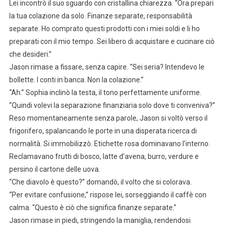
Lei incontrò il suo sguardo con cristallina chiarezza. “Ora prepari
la tua colazione da solo. Finanze separate, responsabilità
separate. Ho comprato questi prodotti con i miei soldi e li ho
preparati con il mio tempo. Sei libero di acquistare e cucinare ciò
che desideri.”
Jason rimase a fissare, senza capire. “Sei seria? Intendevo le
bollette. I conti in banca. Non la colazione.”
“Ah.” Sophia inclinò la testa, il tono perfettamente uniforme.
“Quindi volevi la separazione finanziaria solo dove ti conveniva?”
Reso momentaneamente senza parole, Jason si voltò verso il
frigorifero, spalancando le porte in una disperata ricerca di
normalità. Si immobilizzò. Etichette rosa dominavano l’interno.
Reclamavano frutti di bosco, latte d’avena, burro, verdure e
persino il cartone delle uova.
“Che diavolo è questo?” domandò, il volto che si colorava.
“Per evitare confusione,” rispose lei, sorseggiando il caffè con
calma. “Questo è ciò che significa finanze separate.”
Jason rimase in piedi, stringendo la maniglia, rendendosi