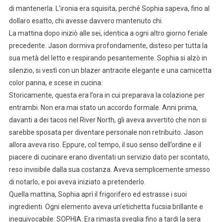
di mantenerla. L’ironia era squisita, perché Sophia sapeva, fino al
dollaro esatto, chi avesse davvero mantenuto chi.
La mattina dopo iniziò alle sei, identica a ogni altro giorno feriale
precedente. Jason dormiva profondamente, disteso per tutta la
sua metà del letto e respirando pesantemente. Sophia si alzò in
silenzio, si vestì con un blazer antracite elegante e una camicetta
color panna, e scese in cucina.
Storicamente, questa era l’ora in cui preparava la colazione per
entrambi. Non era mai stato un accordo formale. Anni prima,
davanti a dei tacos nel River North, gli aveva avvertito che non si
sarebbe sposata per diventare personale non retribuito. Jason
allora aveva riso. Eppure, col tempo, il suo senso dell’ordine e il
piacere di cucinare erano diventati un servizio dato per scontato,
reso invisibile dalla sua costanza. Aveva semplicemente smesso
di notarlo, e poi aveva iniziato a pretenderlo.
Quella mattina, Sophia aprì il frigorifero ed estrasse i suoi
ingredienti. Ogni elemento aveva un’etichetta fucsia brillante e
inequivocabile: SOPHIA. Era rimasta sveglia fino a tardi la sera