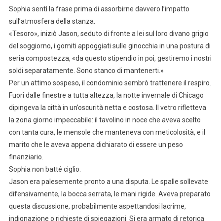
Sophia sentì la frase prima di assorbirne davvero l’impatto
sull’atmosfera della stanza.
«Tesoro», iniziò Jason, seduto di fronte a lei sul loro divano grigio
del soggiorno, i gomiti appoggiati sulle ginocchia in una postura di
seria compostezza, «da questo stipendio in poi, gestiremo i nostri
soldi separatamente. Sono stanco di mantenerti.»
Per un attimo sospeso, il condominio sembrò trattenere il respiro.
Fuori dalle finestre a tutta altezza, la notte invernale di Chicago
dipingeva la città in un’oscurità netta e costosa. Il vetro rifletteva
la zona giorno impeccabile: il tavolino in noce che aveva scelto
con tanta cura, le mensole che manteneva con meticolosità, e il
marito che le aveva appena dichiarato di essere un peso
finanziario.
Sophia non batté ciglio.
Jason era palesemente pronto a una disputa. Le spalle sollevate
difensivamente, la bocca serrata, le mani rigide. Aveva preparato
questa discussione, probabilmente aspettandosi lacrime,
indignazione o richieste di spiegazioni. Si era armato di retorica