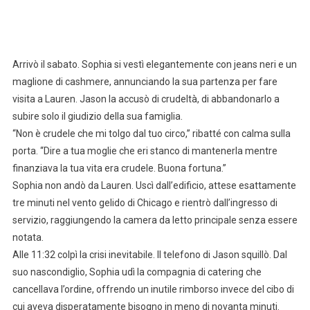
Arrivò il sabato. Sophia si vestì elegantemente con jeans neri e un
maglione di cashmere, annunciando la sua partenza per fare
visita a Lauren. Jason la accusò di crudeltà, di abbandonarlo a
subire solo il giudizio della sua famiglia.
“Non è crudele che mi tolgo dal tuo circo,” ribatté con calma sulla
porta. “Dire a tua moglie che eri stanco di mantenerla mentre
finanziava la tua vita era crudele. Buona fortuna.”
Sophia non andò da Lauren. Uscì dall’edificio, attese esattamente
tre minuti nel vento gelido di Chicago e rientrò dall’ingresso di
servizio, raggiungendo la camera da letto principale senza essere
notata.
Alle 11:32 colpì la crisi inevitabile. Il telefono di Jason squillò. Dal
suo nascondiglio, Sophia udì la compagnia di catering che
cancellava l’ordine, offrendo un inutile rimborso invece del cibo di
cui aveva disperatamente bisogno in meno di novanta minuti.