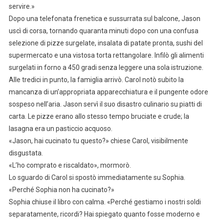
servire.»
Dopo una telefonata frenetica e sussurrata sul balcone, Jason
uscì di corsa, tornando quaranta minuti dopo con una confusa
selezione di pizze surgelate, insalata di patate pronta, sushi del
supermercato e una vistosa torta rettangolare. Infilò gli alimenti
surgelati in forno a 450 gradi senza leggere una sola istruzione.
Alle tredici in punto, la famiglia arrivò. Carol notò subito la
mancanza di un’appropriata apparecchiatura e il pungente odore
sospeso nell’aria. Jason servì il suo disastro culinario su piatti di
carta. Le pizze erano allo stesso tempo bruciate e crude; la
lasagna era un pasticcio acquoso.
«Jason, hai cucinato tu questo?» chiese Carol, visibilmente
disgustata.
«L’ho comprato e riscaldato», mormorò.
Lo sguardo di Carol si spostò immediatamente su Sophia.
«Perché Sophia non ha cucinato?»
Sophia chiuse il libro con calma. «Perché gestiamo i nostri soldi
separatamente, ricordi? Hai spiegato quanto fosse moderno e