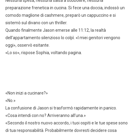
Nessuna spesa, nessuna salsa a sobbollire, nessuna
preparazione frenetica in cucina. Si fece una doccia, indossò un
comodo maglione di cashmere, preparò un cappuccino e si
sistemò sul divano con un thriller.
Quando finalmente Jason emerse alle 11:12, la realtà
dell’appartamento silenzioso lo colpì. «I miei genitori vengono
oggi», osservò esitante.
«Lo so», rispose Sophia, voltando pagina.
«Non inizi a cucinare?»
«No.»
La confusione di Jason si trasformò rapidamente in panico.
«Cosa intendi con no? Arriveranno all’una.»
«Secondo il nostro nuovo accordo, i tuoi ospiti e le tue spese sono
di tua responsabilità. Probabilmente dovresti decidere cosa