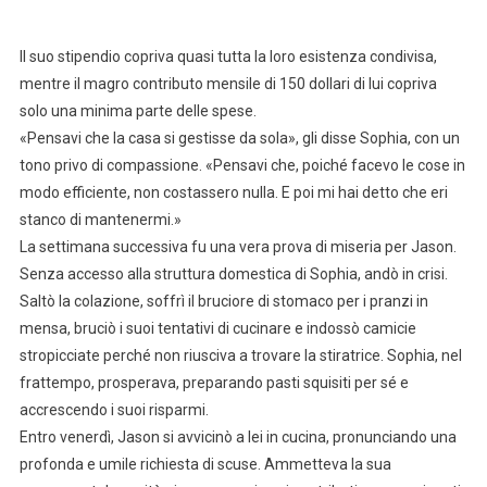
Il suo stipendio copriva quasi tutta la loro esistenza condivisa,
mentre il magro contributo mensile di 150 dollari di lui copriva
solo una minima parte delle spese.
«Pensavi che la casa si gestisse da sola», gli disse Sophia, con un
tono privo di compassione. «Pensavi che, poiché facevo le cose in
modo efficiente, non costassero nulla. E poi mi hai detto che eri
stanco di mantenermi.»
La settimana successiva fu una vera prova di miseria per Jason.
Senza accesso alla struttura domestica di Sophia, andò in crisi.
Saltò la colazione, soffrì il bruciore di stomaco per i pranzi in
mensa, bruciò i suoi tentativi di cucinare e indossò camicie
stropicciate perché non riusciva a trovare la stiratrice. Sophia, nel
frattempo, prosperava, preparando pasti squisiti per sé e
accrescendo i suoi risparmi.
Entro venerdì, Jason si avvicinò a lei in cucina, pronunciando una
profonda e umile richiesta di scuse. Ammetteva la sua