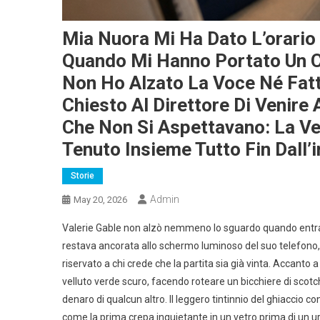
Mia Nuora Mi Ha Dato L’orario 
Quando Mi Hanno Portato Un Co
Non Ho Alzato La Voce Né Fat
Chiesto Al Direttore Di Venire 
Che Non Si Aspettavano: La Ve
Tenuto Insieme Tutto Fin Dall’i
Storie
Admin
May 20, 2026
Valerie Gable non alzò nemmeno lo sguardo quando entrai 
restava ancorata allo schermo luminoso del suo telefono,
riservato a chi crede che la partita sia già vinta. Accanto 
velluto verde scuro, facendo roteare un bicchiere di scot
denaro di qualcun altro. Il leggero tintinnio del ghiaccio c
come la prima crepa inquietante in un vetro prima di un u