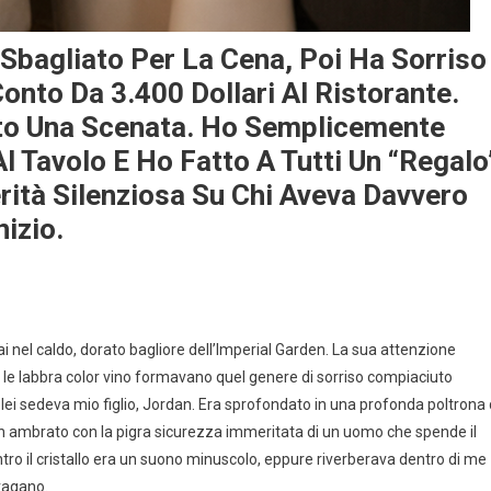
Sbagliato Per La Cena, Poi Ha Sorriso
nto Da 3.400 Dollari Al Ristorante.
to Una Scenata. Ho Semplicemente
Al Tavolo E Ho Fatto A Tutti Un “regalo
rità Silenziosa Su Chi Aveva Davvero
nizio.
nel caldo, dorato bagliore dell’Imperial Garden. La sua attenzione
 le labbra color vino formavano quel genere di sorriso compiaciuto
a lei sedeva mio figlio, Jordan. Era sprofondato in una profonda poltrona 
ch ambrato con la pigra sicurezza immeritata di un uomo che spende il
ontro il cristallo era un suono minuscolo, eppure riverberava dentro di me
ragano.