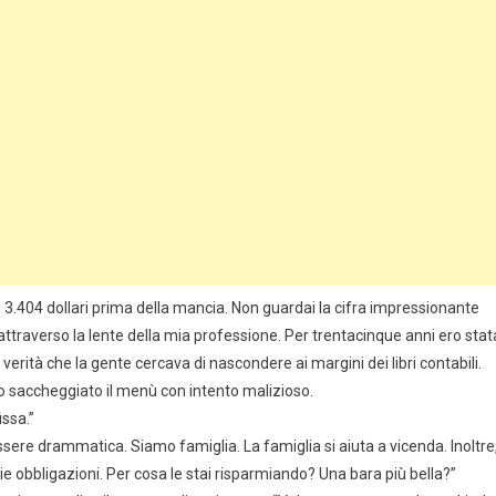
a di 3.404 dollari prima della mancia. Non guardai la cifra impressionante
ttraverso la lente della mia professione. Per trentacinque anni ero stat
e verità che la gente cercava di nascondere ai margini dei libri contabili.
saccheggiato il menù con intento malizioso.
issa.”
ssere drammatica. Siamo famiglia. La famiglia si aiuta a vicenda. Inoltre
e obbligazioni. Per cosa le stai risparmiando? Una bara più bella?”