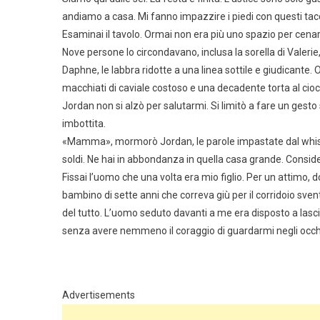
andiamo a casa. Mi fanno impazzire i piedi con questi tac
Esaminai il tavolo. Ormai non era più uno spazio per cenar
Nove persone lo circondavano, inclusa la sorella di Valerie
Daphne, le labbra ridotte a una linea sottile e giudicante. 
macchiati di caviale costoso e una decadente torta al cio
Jordan non si alzò per salutarmi. Si limitò a fare un gesto
imbottita.
«Mamma», mormorò Jordan, le parole impastate dal whisky
soldi. Ne hai in abbondanza in quella casa grande. Conside
Fissai l’uomo che una volta era mio figlio. Per un attimo, 
bambino di sette anni che correva giù per il corridoio s
del tutto. L’uomo seduto davanti a me era disposto a las
senza avere nemmeno il coraggio di guardarmi negli occh
Advertisements