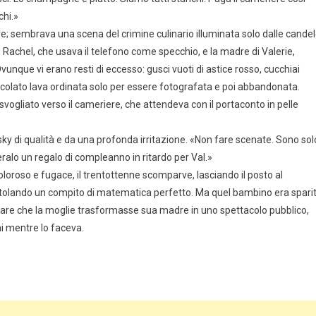
chi.»
e; sembrava una scena del crimine culinario illuminata solo dalle candel
, Rachel, che usava il telefono come specchio, e la madre di Valerie,
Ovunque vi erano resti di eccesso: gusci vuoti di astice rosso, cucchiai
ccolato lava ordinata solo per essere fotografata e poi abbandonata.
 svogliato verso il cameriere, che attendeva con il portaconto in pelle
 di qualità e da una profonda irritazione. «Non fare scenate. Sono sol
ralo un regalo di compleanno in ritardo per Val.»
doloroso e fugace, il trentottenne scomparve, lasciando il posto al
ventolando un compito di matematica perfetto. Ma quel bambino era spari
ciare che la moglie trasformasse sua madre in uno spettacolo pubblico,
i mentre lo faceva.