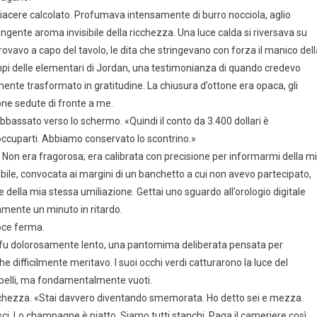
iacere calcolato. Profumava intensamente di burro nocciola, aglio
ente aroma invisibile della ricchezza. Una luce calda si riversava su
rovavo a capo del tavolo, le dita che stringevano con forza il manico dell
empi delle elementari di Jordan, una testimonianza di quando credevo
lmente trasformato in gratitudine. La chiusura d’ottone era opaca, gli
one sedute di fronte a me.
abbassato verso lo schermo. «Quindi il conto da 3.400 dollari è
reoccuparti. Abbiamo conservato lo scontrino.»
 Non era fragorosa; era calibrata con precisione per informarmi della m
ibile, convocata ai margini di un banchetto a cui non avevo partecipato,
 della mia stessa umiliazione. Gettai uno sguardo all’orologio digitale
amente un minuto in ritardo.
voce ferma.
esto fu dolorosamente lento, una pantomima deliberata pensata per
 difficilmente meritavo. I suoi occhi verdi catturarono la luce del
e belli, ma fondamentalmente vuoti.
anchezza. «Stai davvero diventando smemorata. Ho detto sei e mezza.
usci. Lo champagne è piatto. Siamo tutti stanchi. Paga il cameriere così