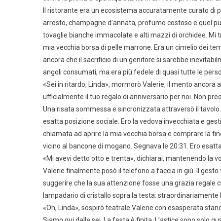
Il ristorante era un ecosistema accuratamente curato di p
arrosto, champagne d’annata, profumo costoso e quel pung
tovaglie bianche immacolate e alti mazzi di orchidee. Mi t
mia vecchia borsa di pelle marrone. Era un cimelio dei t
ancora che il sacrificio di un genitore si sarebbe inevitabi
angoli consumati, ma era più fedele di quasi tutte le pers
«Sei in ritardo, Linda», mormorò Valerie, il mento ancora 
ufficialmente il tuo regalo di anniversario per noi. Non p
Una risata sommessa e sincronizzata attraversò il tavolo.
esatta posizione sociale. Ero la vedova invecchiata e gest
chiamata ad aprire la mia vecchia borsa e comprare la fine
vicino al bancone di mogano. Segnava le 20:31. Ero esatt
«Mi avevi detto otto e trenta», dichiarai, mantenendo la 
Valerie finalmente posò il telefono a faccia in giù. Il g
suggerire che la sua attenzione fosse una grazia regale che
lampadario di cristallo sopra la testa: straordinariament
«Oh, Linda», sospirò teatrale Valerie con esasperata st
Siamo qui dalle sei. La festa è finita. L’astice sono solo g