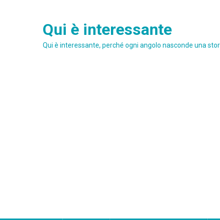
Skip
to
Qui è interessante
content
Qui è interessante, perché ogni angolo nasconde una stori