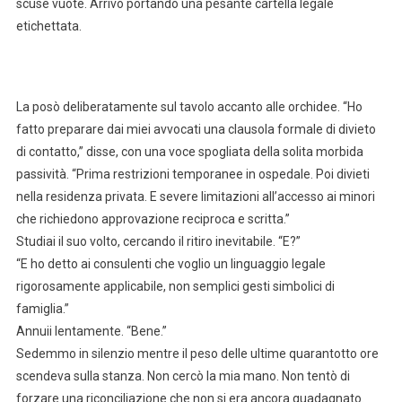
scuse vuote. Arrivò portando una pesante cartella legale
etichettata.
La posò deliberatamente sul tavolo accanto alle orchidee. “Ho
fatto preparare dai miei avvocati una clausola formale di divieto
di contatto,” disse, con una voce spogliata della solita morbida
passività. “Prima restrizioni temporanee in ospedale. Poi divieti
nella residenza privata. E severe limitazioni all’accesso ai minori
che richiedono approvazione reciproca e scritta.”
Studiai il suo volto, cercando il ritiro inevitabile. “E?”
“E ho detto ai consulenti che voglio un linguaggio legale
rigorosamente applicabile, non semplici gesti simbolici di
famiglia.”
Annuii lentamente. “Bene.”
Sedemmo in silenzio mentre il peso delle ultime quarantotto ore
scendeva sulla stanza. Non cercò la mia mano. Non tentò di
forzare una riconciliazione che non si era ancora guadagnato.