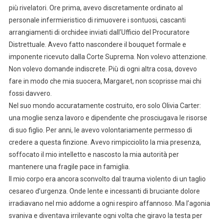
più rivelatori. Ore prima, avevo discretamente ordinato al
personale infermieristico di rimuovere i sontuosi, cascanti
arrangiamenti di orchidee inviati dall’Ufficio del Procuratore
Distrettuale. Avevo fatto nascondere il bouquet formale e
imponente ricevuto dalla Corte Suprema. Non volevo attenzione.
Non volevo domande indiscrete. Più di ogni altra cosa, dovevo
fare in modo che mia suocera, Margaret, non scoprisse mai chi
fossi davvero.
Nel suo mondo accuratamente costruito, ero solo Olivia Carter:
una moglie senza lavoro e dipendente che prosciugava le risorse
di suo figlio. Per anni, le avevo volontariamente permesso di
credere a questa finzione. Avevo rimpicciolito la mia presenza,
soffocato il mio intelletto e nascosto la mia autorità per
mantenere una fragile pace in famiglia.
Il mio corpo era ancora sconvolto dal trauma violento di un taglio
cesareo d’urgenza. Onde lente e incessanti di bruciante dolore
irradiavano nel mio addome a ogni respiro affannoso. Ma l’agonia
svaniva e diventava irrilevante ogni volta che giravo la testa per