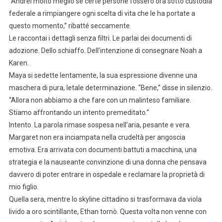
“Andrei molto meglio se certe persone fossero ora sotto custodia
federale a rimpiangere ogni scelta di vita che le ha portate a
questo momento,” ribatté seccamente.
Le raccontai i dettagli senza filtri. Le parlai dei documenti di
adozione. Dello schiaffo. Dell’intenzione di consegnare Noah a
Karen.
Maya si sedette lentamente, la sua espressione divenne una
maschera di pura, letale determinazione. “Bene,” disse in silenzio.
“Allora non abbiamo a che fare con un malinteso familiare.
Stiamo affrontando un intento premeditato.”
Intento. La parola rimase sospesa nell’aria, pesante e vera.
Margaret non era inciampata nella crudeltà per angoscia
emotiva. Era arrivata con documenti battuti a macchina, una
strategia e la nauseante convinzione di una donna che pensava
davvero di poter entrare in ospedale e reclamare la proprietà di
mio figlio.
Quella sera, mentre lo skyline cittadino si trasformava da viola
livido a oro scintillante, Ethan tornò. Questa volta non venne con