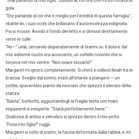
“Stai parlando di mio figlio”, sussurrai, l’orrore che mi soffocava la
gola.
“Sto parlando di ciò che è meglio per l’eredità di questa famiglia”,
ribatté lei, i suoi occhi che brillavano d’autorevolezza indignata.
Poi si mosse. Avoidò il fondo del letto e si diresse direttamente
verso le culle.
“No—” urlai, cercando disperatamente di tirarmi su. Il dolore dal
mio addome cucito era accecante, un coltello rovente che si
torceva nel mio ventre. “Non osare toccarlo!”
Margaret mi ignorò completamente. Si chinò e sollevò Noah tra le
braccia. Sveglio dal sonno, iniziò all’istante a piangere — un
sottile, spaventato pianto da neonato che spezzò il silenzio della
stanza.
“Basta”, borbottò, aggiustandogli la fragile testa con mani
impazienti e inesperte. “Starà perfettamente bene.”
Qualcosa di antico e selvatico si spezzò dentro il mio petto.
“Posa mio figlio!” ruggii.
Margaret si voltò di scatto, la faccia deformata dalla rabbia, e mi