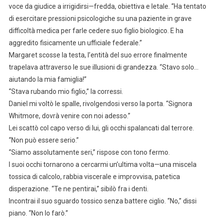
voce da giudice a irrigidirsi—fredda, obiettiva e letale. “Ha tentato
di esercitare pressioni psicologiche su una paziente in grave
difficoltà medica per farle cedere suo figlio biologico. E ha
aggredito fisicamente un ufficiale federale.”
Margaret scosse la testa, l’entità del suo errore finalmente
trapelava attraverso le sue illusioni di grandezza. “Stavo solo…
aiutando la mia famiglia!”
“Stava rubando mio figlio,” la corressi.
Daniel mi voltò le spalle, rivolgendosi verso la porta. “Signora
Whitmore, dovrà venire con noi adesso.”
Lei scattò col capo verso di lui, gli occhi spalancati dal terrore.
“Non può essere serio.”
“Siamo assolutamente seri,” rispose con tono fermo.
I suoi occhi tornarono a cercarmi un’ultima volta—una miscela
tossica di calcolo, rabbia viscerale e improvvisa, patetica
disperazione. “Te ne pentirai,” sibilò fra i denti.
Incontrai il suo sguardo tossico senza battere ciglio. “No,” dissi
piano. “Non lo farò.”