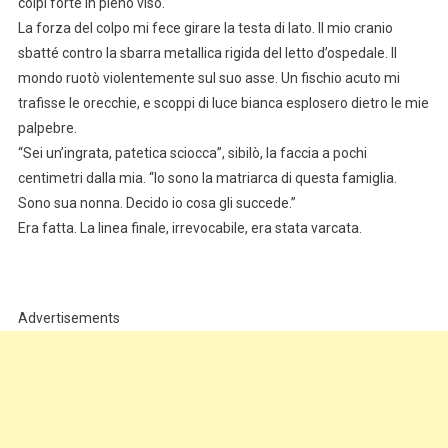
colpì forte in pieno viso.
La forza del colpo mi fece girare la testa di lato. Il mio cranio
sbatté contro la sbarra metallica rigida del letto d’ospedale. Il
mondo ruotò violentemente sul suo asse. Un fischio acuto mi
trafisse le orecchie, e scoppi di luce bianca esplosero dietro le mie
palpebre.
“Sei un’ingrata, patetica sciocca”, sibilò, la faccia a pochi
centimetri dalla mia. “Io sono la matriarca di questa famiglia.
Sono sua nonna. Decido io cosa gli succede.”
Era fatta. La linea finale, irrevocabile, era stata varcata.
Advertisements