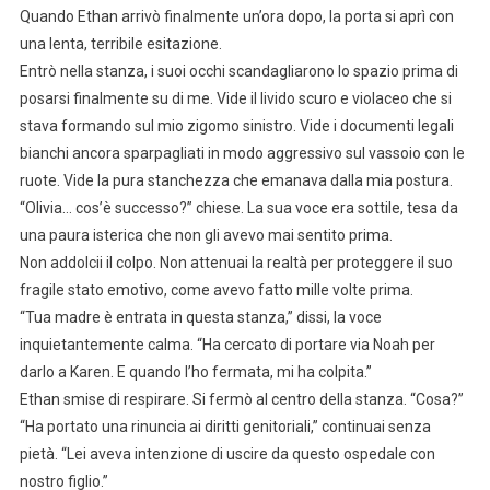
Quando Ethan arrivò finalmente un’ora dopo, la porta si aprì con
una lenta, terribile esitazione.
Entrò nella stanza, i suoi occhi scandagliarono lo spazio prima di
posarsi finalmente su di me. Vide il livido scuro e violaceo che si
stava formando sul mio zigomo sinistro. Vide i documenti legali
bianchi ancora sparpagliati in modo aggressivo sul vassoio con le
ruote. Vide la pura stanchezza che emanava dalla mia postura.
“Olivia… cos’è successo?” chiese. La sua voce era sottile, tesa da
una paura isterica che non gli avevo mai sentito prima.
Non addolcii il colpo. Non attenuai la realtà per proteggere il suo
fragile stato emotivo, come avevo fatto mille volte prima.
“Tua madre è entrata in questa stanza,” dissi, la voce
inquietantemente calma. “Ha cercato di portare via Noah per
darlo a Karen. E quando l’ho fermata, mi ha colpita.”
Ethan smise di respirare. Si fermò al centro della stanza. “Cosa?”
“Ha portato una rinuncia ai diritti genitoriali,” continuai senza
pietà. “Lei aveva intenzione di uscire da questo ospedale con
nostro figlio.”