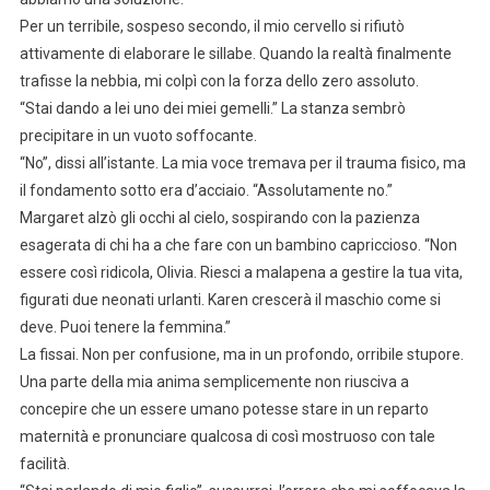
Per un terribile, sospeso secondo, il mio cervello si rifiutò
attivamente di elaborare le sillabe. Quando la realtà finalmente
trafisse la nebbia, mi colpì con la forza dello zero assoluto.
“Stai dando a lei uno dei miei gemelli.” La stanza sembrò
precipitare in un vuoto soffocante.
“No”, dissi all’istante. La mia voce tremava per il trauma fisico, ma
il fondamento sotto era d’acciaio. “Assolutamente no.”
Margaret alzò gli occhi al cielo, sospirando con la pazienza
esagerata di chi ha a che fare con un bambino capriccioso. “Non
essere così ridicola, Olivia. Riesci a malapena a gestire la tua vita,
figurati due neonati urlanti. Karen crescerà il maschio come si
deve. Puoi tenere la femmina.”
La fissai. Non per confusione, ma in un profondo, orribile stupore.
Una parte della mia anima semplicemente non riusciva a
concepire che un essere umano potesse stare in un reparto
maternità e pronunciare qualcosa di così mostruoso con tale
facilità.