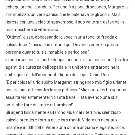
echeggiare nel corridoio. Per una frazione di secondo, Margaret si
immobilizzò, un vero panico che le balenava negli occhi. Ma si
riprese con una velocità spaventosa, il suo volto si trasformò in
una maschera di vittimismo.
“Ottimo”, disse, abbassando la voce in una tonalità fredda e
calcolatrice. “Lascia che entrino qui. Devono vedere in prima
persona quanto tu sia instabile e pericolosa.”
In pochi secondi, le porte doppie pesanti si spalancarono. Quattro
agenti di sicurezza dell’ospedale in uniforme entrarono nella
suite, guidati dall’imponente figura del capo Daniel Ruiz.
“È pericolosa!” urlò subito Margaret, stringendo mio figlio urlante
ancora più forte contro la sua pelliccia. “Mia nuora mi ha appena
assalita violentemente! Non sta bene — sta avendo una crisi,
potrebbe fare del male al bambino!”
Gli agenti fisicamente esitarono. Guardai il terribile, silenzioso
calcolo prendere forma nelle loro menti. Videro un neonato
urlante e in difficoltà. Videro una donna anziana elegante, ricca,