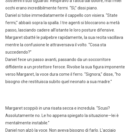
Sostenni il suo sguardo. Respiravo a fatica dal dolore, ma i miei
occhi erano incredibilmente fermi. “Sì,” dissi piano.
Daniel si tolse immediatamente il cappello con visiera. “State
fermi,” abbaiò sopra la spalla. I tre agenti si bloccarono a metà
passo, lasciando cadere all’istante le loro posture difensive.
Margaret sbatté le palpebre rapidamente, la sua recita vacillava
mentre la confusione le attraversava il volto. “Cosa sta
succedendo?”
Daniel fece un passo avanti, passando da un soccorritore
diffidente a un protettore feroce. Rivolse la sua figura imponente
verso Margaret, la voce dura come il ferro. “Signora,” disse, “ho
bisogno che restituisca subito quel neonato a sua madre.”
Margaret scoppiò in una risata secca e incredula. “Scusi?
Assolutamente no. Le ho appena spiegato la situazione—lei è
mentalmente instabile.”
Daniel non alzò la voce. Non aveva bisogno di farlo. L’acciaio