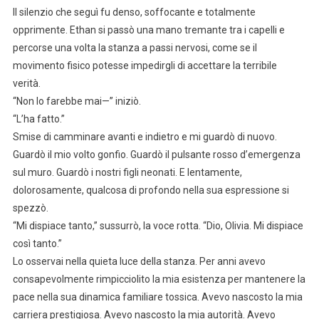
Il silenzio che seguì fu denso, soffocante e totalmente
opprimente. Ethan si passò una mano tremante tra i capelli e
percorse una volta la stanza a passi nervosi, come se il
movimento fisico potesse impedirgli di accettare la terribile
verità.
“Non lo farebbe mai—” iniziò.
“L’ha fatto.”
Smise di camminare avanti e indietro e mi guardò di nuovo.
Guardò il mio volto gonfio. Guardò il pulsante rosso d’emergenza
sul muro. Guardò i nostri figli neonati. E lentamente,
dolorosamente, qualcosa di profondo nella sua espressione si
spezzò.
“Mi dispiace tanto,” sussurrò, la voce rotta. “Dio, Olivia. Mi dispiace
così tanto.”
Lo osservai nella quieta luce della stanza. Per anni avevo
consapevolmente rimpicciolito la mia esistenza per mantenere la
pace nella sua dinamica familiare tossica. Avevo nascosto la mia
carriera prestigiosa. Avevo nascosto la mia autorità. Avevo