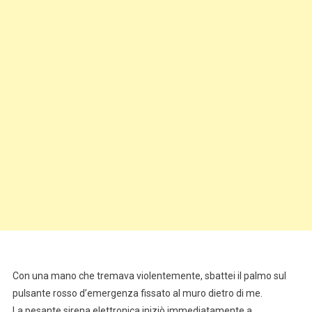
Con una mano che tremava violentemente, sbattei il palmo sul
pulsante rosso d’emergenza fissato al muro dietro di me.
La pesante sirena elettronica iniziò immediatamente a