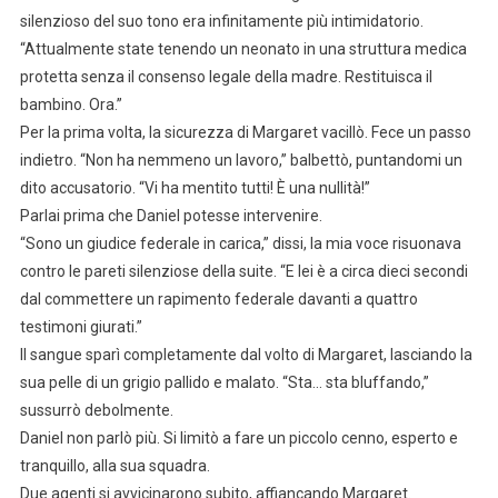
silenzioso del suo tono era infinitamente più intimidatorio.
“Attualmente state tenendo un neonato in una struttura medica
protetta senza il consenso legale della madre. Restituisca il
bambino. Ora.”
Per la prima volta, la sicurezza di Margaret vacillò. Fece un passo
indietro. “Non ha nemmeno un lavoro,” balbettò, puntandomi un
dito accusatorio. “Vi ha mentito tutti! È una nullità!”
Parlai prima che Daniel potesse intervenire.
“Sono un giudice federale in carica,” dissi, la mia voce risuonava
contro le pareti silenziose della suite. “E lei è a circa dieci secondi
dal commettere un rapimento federale davanti a quattro
testimoni giurati.”
Il sangue sparì completamente dal volto di Margaret, lasciando la
sua pelle di un grigio pallido e malato. “Sta… sta bluffando,”
sussurrò debolmente.
Daniel non parlò più. Si limitò a fare un piccolo cenno, esperto e
tranquillo, alla sua squadra.
Due agenti si avvicinarono subito, affiancando Margaret.