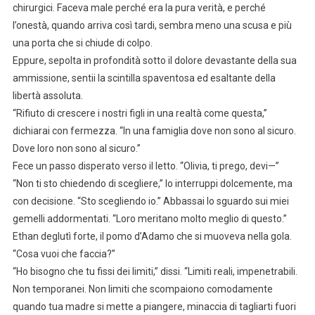
chirurgici. Faceva male perché era la pura verità, e perché
l’onestà, quando arriva così tardi, sembra meno una scusa e più
una porta che si chiude di colpo.
Eppure, sepolta in profondità sotto il dolore devastante della sua
ammissione, sentii la scintilla spaventosa ed esaltante della
libertà assoluta.
“Rifiuto di crescere i nostri figli in una realtà come questa,”
dichiarai con fermezza. “In una famiglia dove non sono al sicuro.
Dove loro non sono al sicuro.”
Fece un passo disperato verso il letto. “Olivia, ti prego, devi—”
“Non ti sto chiedendo di scegliere,” lo interruppi dolcemente, ma
con decisione. “Sto scegliendo io.” Abbassai lo sguardo sui miei
gemelli addormentati. “Loro meritano molto meglio di questo.”
Ethan deglutì forte, il pomo d’Adamo che si muoveva nella gola.
“Cosa vuoi che faccia?”
“Ho bisogno che tu fissi dei limiti,” dissi. “Limiti reali, impenetrabili.
Non temporanei. Non limiti che scompaiono comodamente
quando tua madre si mette a piangere, minaccia di tagliarti fuori