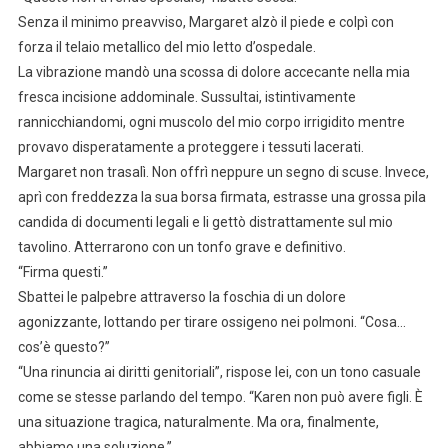
Senza il minimo preavviso, Margaret alzò il piede e colpì con
forza il telaio metallico del mio letto d’ospedale.
La vibrazione mandò una scossa di dolore accecante nella mia
fresca incisione addominale. Sussultai, istintivamente
rannicchiandomi, ogni muscolo del mio corpo irrigidito mentre
provavo disperatamente a proteggere i tessuti lacerati.
Margaret non trasalì. Non offrì neppure un segno di scuse. Invece,
aprì con freddezza la sua borsa firmata, estrasse una grossa pila
candida di documenti legali e li gettò distrattamente sul mio
tavolino. Atterrarono con un tonfo grave e definitivo.
“Firma questi.”
Sbattei le palpebre attraverso la foschia di un dolore
agonizzante, lottando per tirare ossigeno nei polmoni. “Cosa…
cos’è questo?”
“Una rinuncia ai diritti genitoriali”, rispose lei, con un tono casuale
come se stesse parlando del tempo. “Karen non può avere figli. È
una situazione tragica, naturalmente. Ma ora, finalmente,
abbiamo una soluzione.”