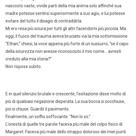
nascosto vaste, vivide parti della mia anima solo affinché sua
madre potesse sentirsi superiormente a suo agio, e lui potesse
evitare del tutto il disagio di contraddirla.
Mi ero resa più sicura per tutti gli altri facendomi più piccola. Ma
oggi, il fuoco del trauma aveva bruciato via la mia sottomissione.
“Ethan,” chiesi, la voce appena più forte di un sussurro, “se il capo
della sicurezza non avesse riconosciuto il mio nome… avresti
creduto alla mia storia?”
Non rispose subito.
E in quel silenzio brutale e crescente, l’esitazione disse molto di
più di qualsiasi negazione disperata. La sua bocca si socchiuse,
poi si chiuse. Guardò il pavimento.
Finalmente, un soffio soffocante: “Non lo so.”
L’onestà di quelle tre parole faceva più male del colpo fisico di
Margaret. Faceva più male dello strappo doloroso dei miei punti