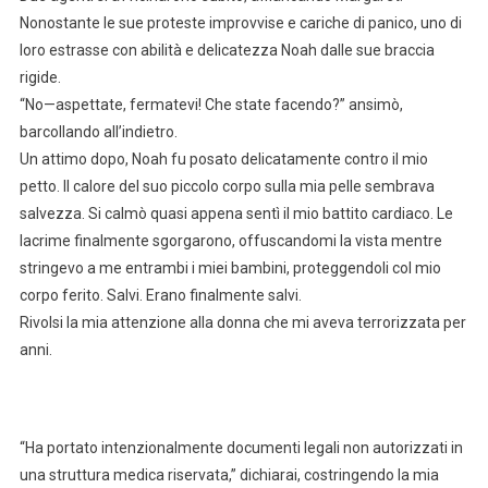
Nonostante le sue proteste improvvise e cariche di panico, uno di
loro estrasse con abilità e delicatezza Noah dalle sue braccia
rigide.
“No—aspettate, fermatevi! Che state facendo?” ansimò,
barcollando all’indietro.
Un attimo dopo, Noah fu posato delicatamente contro il mio
petto. Il calore del suo piccolo corpo sulla mia pelle sembrava
salvezza. Si calmò quasi appena sentì il mio battito cardiaco. Le
lacrime finalmente sgorgarono, offuscandomi la vista mentre
stringevo a me entrambi i miei bambini, proteggendoli col mio
corpo ferito. Salvi. Erano finalmente salvi.
Rivolsi la mia attenzione alla donna che mi aveva terrorizzata per
anni.
“Ha portato intenzionalmente documenti legali non autorizzati in
una struttura medica riservata,” dichiarai, costringendo la mia