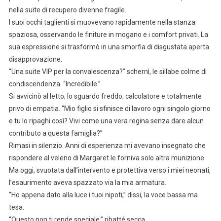
nella suite di recupero divenne fragile.
I suoi occhi taglienti si muovevano rapidamente nella stanza
spaziosa, osservando le finiture in mogano e i comfort privati. La
sua espressione si trasformò in una smorfia di disgustata aperta
disapprovazione.
“Una suite VIP per la convalescenza?” schernì, le sillabe colme di
condiscendenza. “Incredibile.”
Si avvicinò al letto, lo sguardo freddo, calcolatore e totalmente
privo di empatia. “Mio figlio si sfinisce di lavoro ogni singolo giorno
e tu lo ripaghi così? Vivi come una vera regina senza dare alcun
contributo a questa famiglia?”
Rimasi in silenzio. Anni di esperienza mi avevano insegnato che
rispondere al veleno di Margaret le forniva solo altra munizione.
Ma oggi, svuotata dall’intervento e protettiva verso i miei neonati,
l’esaurimento aveva spazzato via la mia armatura.
“Ho appena dato alla luce i tuoi nipoti,” dissi, la voce bassa ma
tesa.
“Questo non ti rende speciale,” ribatté secca.