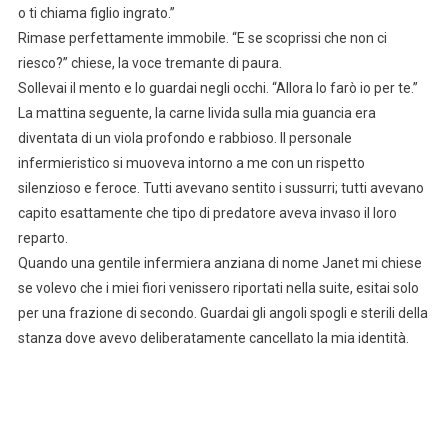
o ti chiama figlio ingrato.”
Rimase perfettamente immobile. “E se scoprissi che non ci
riesco?” chiese, la voce tremante di paura.
Sollevai il mento e lo guardai negli occhi. “Allora lo farò io per te.”
La mattina seguente, la carne livida sulla mia guancia era
diventata di un viola profondo e rabbioso. Il personale
infermieristico si muoveva intorno a me con un rispetto
silenzioso e feroce. Tutti avevano sentito i sussurri; tutti avevano
capito esattamente che tipo di predatore aveva invaso il loro
reparto.
Quando una gentile infermiera anziana di nome Janet mi chiese
se volevo che i miei fiori venissero riportati nella suite, esitai solo
per una frazione di secondo. Guardai gli angoli spogli e sterili della
stanza dove avevo deliberatamente cancellato la mia identità.