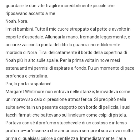
guardare le due vite fragili e incredibilmente piccole che
riposavano accanto a me.
Noah. Nora.
I miei bambini. Tutto il mio cuore strappato dal petto e avvolto in
coperte d’ospedale. Allungai la mano, tremando leggermente, e
accarezzai con la punta del dito la guancia incredibilmente
morbida di Nora. Tirai delicatamente il bordo della copertina di
Noah più in alto sulle spalle. Per la prima volta in nove mesi
estenuanti mi permisi di espirare a fondo. Fu un momento di pace
profonda e cristallina.
Poi, la porta si spalancò.
Margaret Whitmore non entrava nelle stanze; le invadeva come
un improvviso calo di pressione atmosferica. Si precipitò nella
suite avvolta in un pesante cappotto con bordo di pelliccia, i suoi
tacchi firmati che battevano sul linoleum come colpi di pistola.
Portava con sé il profumo stucchevole di un costoso e intenso
profumo—un’essenza che annunciava sempre il suo arrivo molto
prima di qualsiasi calore o gentilezza. Immediatamente, l’aria