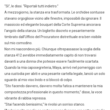
“Sì”, le dissi. “Riportali tutti indietro.”
A mezzogiorno, la stanza era trasformata. Le orchidee sontuose
stavano orgogliose vicino alle finestre, impossibili da ignorare. Il
massiccio ed elegante bouquet della Corte Suprema ancorava
l’angolo della stanza. Un biglietto discreto e pesantemente
timbrato dall’Ufficio del Procuratore distrettuale era ben visibile
sul mio comodino.
Non mi nascondevo più. Chiunque oltrepassasse la soglia della
stanza 412 avrebbe immediatamente capito di non trovarsi
davanti a una donna che potesse essere facilmente scartata.
Quando la mia caposegreteria, Maya, arrivò nel pomeriggio con
una custodia per abiti e una pesante cartella legale, lanciò un solo
sguardo al mio viso livido e si bloccò di colpo.
“Sto facendo davvero, davvero molta fatica a mantenere la mia
compostezza professionale in questo momento,” disse, la voce
vibrante di rabbia repressa.
“Stai facendo benissimo,” le rivolsi un sorriso stanco.