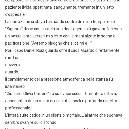
composta, che si presentava come protettrice. E videro me: una
paziente livida, spettinata, sanguinante, tremante in un letto
d’ospedale.
La narrazione si stava formando contro di me in tempo reale.
“Signora,” disse con cautela uno degli agenti più giovani, facendo
un passo lento verso il mio letto con le mani alzate in segno di
pacificazione. “Avremo bisogno che si calmi e—”
Poi il capo Daniel Ruiz guardò oltre il caos. Guardò direttamente
me. Lui
davvero
guardò.
Il cambiamento della pressione atmosferica nella stanza fu
istantaneo.
“Giudice… Olivia Carter?” La sua voce scese di un’intera ottava,
appesantita da un misto di assoluto shock e profondo rispetto
professionale.
L’intera suite cadde in un silenzio mortale. L’allarme che suonava
sembrò svanire sullo sfondo.