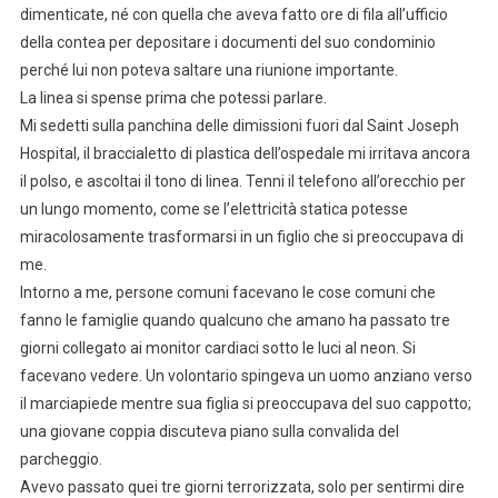
dimenticate, né con quella che aveva fatto ore di fila all’ufficio
della contea per depositare i documenti del suo condominio
perché lui non poteva saltare una riunione importante.
La linea si spense prima che potessi parlare.
Mi sedetti sulla panchina delle dimissioni fuori dal Saint Joseph
Hospital, il braccialetto di plastica dell’ospedale mi irritava ancora
il polso, e ascoltai il tono di linea. Tenni il telefono all’orecchio per
un lungo momento, come se l’elettricità statica potesse
miracolosamente trasformarsi in un figlio che si preoccupava di
me.
Intorno a me, persone comuni facevano le cose comuni che
fanno le famiglie quando qualcuno che amano ha passato tre
giorni collegato ai monitor cardiaci sotto le luci al neon. Si
facevano vedere. Un volontario spingeva un uomo anziano verso
il marciapiede mentre sua figlia si preoccupava del suo cappotto;
una giovane coppia discuteva piano sulla convalida del
parcheggio.
Avevo passato quei tre giorni terrorizzata, solo per sentirmi dire