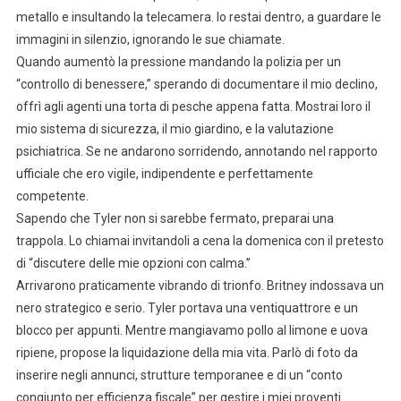
metallo e insultando la telecamera. Io restai dentro, a guardare le
immagini in silenzio, ignorando le sue chiamate.
Quando aumentò la pressione mandando la polizia per un
“controllo di benessere,” sperando di documentare il mio declino,
offrì agli agenti una torta di pesche appena fatta. Mostrai loro il
mio sistema di sicurezza, il mio giardino, e la valutazione
psichiatrica. Se ne andarono sorridendo, annotando nel rapporto
ufficiale che ero vigile, indipendente e perfettamente
competente.
Sapendo che Tyler non si sarebbe fermato, preparai una
trappola. Lo chiamai invitandoli a cena la domenica con il pretesto
di “discutere delle mie opzioni con calma.”
Arrivarono praticamente vibrando di trionfo. Britney indossava un
nero strategico e serio. Tyler portava una ventiquattrore e un
blocco per appunti. Mentre mangiavamo pollo al limone e uova
ripiene, propose la liquidazione della mia vita. Parlò di foto da
inserire negli annunci, strutture temporanee e di un “conto
congiunto per efficienza fiscale” per gestire i miei proventi.