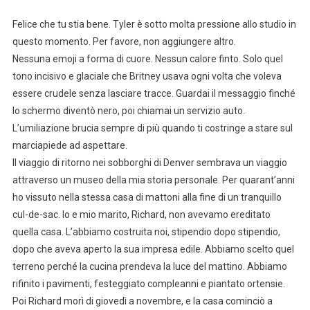
Felice che tu stia bene. Tyler è sotto molta pressione allo studio in
questo momento. Per favore, non aggiungere altro.
Nessuna emoji a forma di cuore. Nessun calore finto. Solo quel
tono incisivo e glaciale che Britney usava ogni volta che voleva
essere crudele senza lasciare tracce. Guardai il messaggio finché
lo schermo diventò nero, poi chiamai un servizio auto.
L’umiliazione brucia sempre di più quando ti costringe a stare sul
marciapiede ad aspettare.
Il viaggio di ritorno nei sobborghi di Denver sembrava un viaggio
attraverso un museo della mia storia personale. Per quarant’anni
ho vissuto nella stessa casa di mattoni alla fine di un tranquillo
cul-de-sac. Io e mio marito, Richard, non avevamo ereditato
quella casa. L’abbiamo costruita noi, stipendio dopo stipendio,
dopo che aveva aperto la sua impresa edile. Abbiamo scelto quel
terreno perché la cucina prendeva la luce del mattino. Abbiamo
rifinito i pavimenti, festeggiato compleanni e piantato ortensie.
Poi Richard morì di giovedì a novembre, e la casa cominciò a