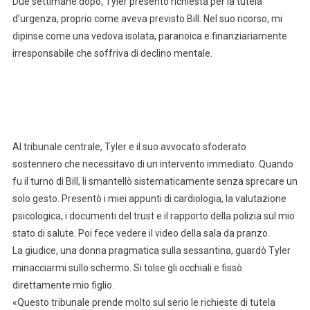
Due settimane dopo, Tyler presentò richiesta per la tutela
d’urgenza, proprio come aveva previsto Bill. Nel suo ricorso, mi
dipinse come una vedova isolata, paranoica e finanziariamente
irresponsabile che soffriva di declino mentale.
Al tribunale centrale, Tyler e il suo avvocato sfoderato
sostennero che necessitavo di un intervento immediato. Quando
fu il turno di Bill, li smantellò sistematicamente senza sprecare un
solo gesto. Presentò i miei appunti di cardiologia, la valutazione
psicologica, i documenti del trust e il rapporto della polizia sul mio
stato di salute. Poi fece vedere il video della sala da pranzo.
La giudice, una donna pragmatica sulla sessantina, guardò Tyler
minacciarmi sullo schermo. Si tolse gli occhiali e fissò
direttamente mio figlio.
«Questo tribunale prende molto sul serio le richieste di tutela