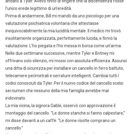
andato a Tyler. Avevo finito di fingere che la discendenza fosse
l’unico erede legittimo di un’eredità.
Prima di andarmene, Bill mi mandò da uno psicologo per una
valutazione psichiatrica volontaria che attestasse
inequivocabilmente la mia lucidità mentale. Il medico mi trovò
insolitamente organizzata, perfettamente lucida, e firmò la
valutazione. L’ho piegata e l’ho messa in borsa come un’arma.
Nelle due settimane successive, mentre Tyler e Britney mi
offrivano solo silenzio, mi mossi con assoluta efficienza. Assunsi
una ditta di sicurezza per installare un cancello in ferro battuto,
telecamere perimetrali e serrature intelligenti. Cambiai tutti i
codici conosciuti da Tyler. Per il nuovo codice del cancello scelsi
sei numeri che nessuno della mia famiglia avrebbe mai
indovinato.
La mia vicina, la signora Gable, osservò con approvazione il
montaggio del cancello. “Le donne stanche si fanno calpestare,”
mi disse davanti a un caffè. “Le donne risolte comprano un
cancello.”