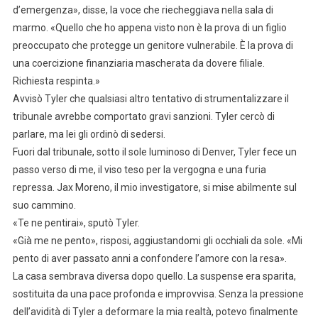
d’emergenza», disse, la voce che riecheggiava nella sala di
marmo. «Quello che ho appena visto non è la prova di un figlio
preoccupato che protegge un genitore vulnerabile. È la prova di
una coercizione finanziaria mascherata da dovere filiale.
Richiesta respinta.»
Avvisò Tyler che qualsiasi altro tentativo di strumentalizzare il
tribunale avrebbe comportato gravi sanzioni. Tyler cercò di
parlare, ma lei gli ordinò di sedersi.
Fuori dal tribunale, sotto il sole luminoso di Denver, Tyler fece un
passo verso di me, il viso teso per la vergogna e una furia
repressa. Jax Moreno, il mio investigatore, si mise abilmente sul
suo cammino.
«Te ne pentirai», sputò Tyler.
«Già me ne pento», risposi, aggiustandomi gli occhiali da sole. «Mi
pento di aver passato anni a confondere l’amore con la resa».
La casa sembrava diversa dopo quello. La suspense era sparita,
sostituita da una pace profonda e improvvisa. Senza la pressione
dell’avidità di Tyler a deformare la mia realtà, potevo finalmente