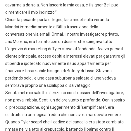
cavarmela da sola. Non lascerò la mia casa, e il signor Bell può
dimenticare il mio indirizzo.”
Chiusi la pesante porta di legno, lasciandoli sulla veranda.
Mandai immediatamente a Bill la trascrizione della
conversazione via email. Ormai, il nostro investigatore privato,
Jax Moreno, era tornato con un dossier che spiegava tutto.
L’agenzia di marketing di Tyler stava affondando. Aveva perso il
cliente principale, acceso debiti a interessi elevati per garantire gli
stipendi e ipotecato nuovamente il suo appartamento per
finanziare l’insaziabile bisogno di Britney di lusso. Stavano
perdendo soldi, e una casa suburbana saldata di una vedova
sembrava proprio una scialuppa di salvataggio.
Seduta nel mio salotto silenzioso con il dossier dell’investigatore,
non provai rabbia. Sentii un dolore vuoto e profondo. Ogni sospiro
di preoccupazione, ogni suggerimento di “semplificare”, era
costruito su una logica fredda che non avrei mai dovuto vedere.
Quando Tyler scoprì che il codice del cancello era stato cambiato,
rimase nel vialetto al crepuscolo, battendo il palmo contro il