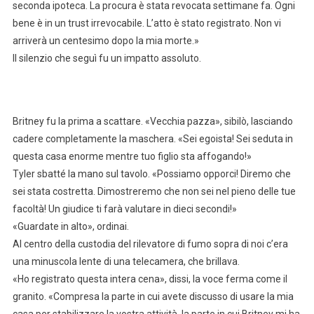
seconda ipoteca. La procura è stata revocata settimane fa. Ogni
bene è in un trust irrevocabile. L’atto è stato registrato. Non vi
arriverà un centesimo dopo la mia morte.»
Il silenzio che seguì fu un impatto assoluto.
Britney fu la prima a scattare. «Vecchia pazza», sibilò, lasciando
cadere completamente la maschera. «Sei egoista! Sei seduta in
questa casa enorme mentre tuo figlio sta affogando!»
Tyler sbatté la mano sul tavolo. «Possiamo opporci! Diremo che
sei stata costretta. Dimostreremo che non sei nel pieno delle tue
facoltà! Un giudice ti farà valutare in dieci secondi!»
«Guardate in alto», ordinai.
Al centro della custodia del rilevatore di fumo sopra di noi c’era
una minuscola lente di una telecamera, che brillava.
«Ho registrato questa intera cena», dissi, la voce ferma come il
granito. «Compresa la parte in cui avete discusso di usare la mia
casa per stabilizzare la vostra attività, la parte in cui Britney mi ha