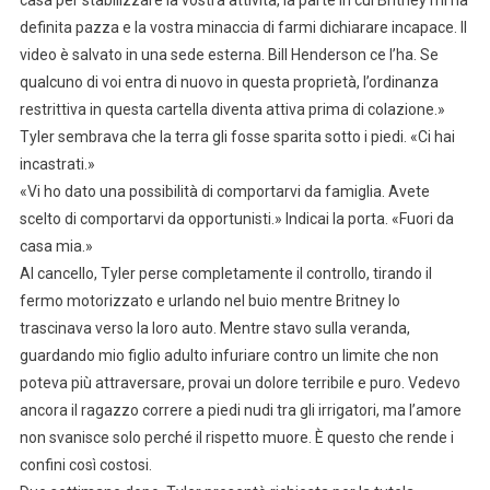
definita pazza e la vostra minaccia di farmi dichiarare incapace. Il
video è salvato in una sede esterna. Bill Henderson ce l’ha. Se
qualcuno di voi entra di nuovo in questa proprietà, l’ordinanza
restrittiva in questa cartella diventa attiva prima di colazione.»
Tyler sembrava che la terra gli fosse sparita sotto i piedi. «Ci hai
incastrati.»
«Vi ho dato una possibilità di comportarvi da famiglia. Avete
scelto di comportarvi da opportunisti.» Indicai la porta. «Fuori da
casa mia.»
Al cancello, Tyler perse completamente il controllo, tirando il
fermo motorizzato e urlando nel buio mentre Britney lo
trascinava verso la loro auto. Mentre stavo sulla veranda,
guardando mio figlio adulto infuriare contro un limite che non
poteva più attraversare, provai un dolore terribile e puro. Vedevo
ancora il ragazzo correre a piedi nudi tra gli irrigatori, ma l’amore
non svanisce solo perché il rispetto muore. È questo che rende i
confini così costosi.