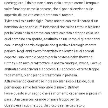
riecheggiare. Il dolore non si annuncia sempre come il tempo; a
volte funziona come la polvere, che si posa silenziosa sulle
superfici di una vita che hai smesso di toccare.
Tyler era il mio unico figlio. Porto ancora con me il ricordo di un
bambino vivace con ciuffi indomabili che mi ha fatto un biglietto
per la Festa della Mamma con carta colorata e troppa colla. Ma
quel bambino era sparito, sostituito da un uomo di quarant’anni
con un maglione zip elegante che guardava l’orologio mentre
parlavo. Negli anni avevo finanziato in silenzio i suoi acconti,
coperto i suoi errori e pagato per la costosa baby shower di
Britney. Pensavo di rafforzare la nostra famiglia. Invece, li avevo
abituati ad associarmi al soccorso. E il soccorso, offerto troppo
fedelmente, piano piano si trasforma in pretesa.
Attraversando quell’afoso ingresso silenzioso e lucido, quel
pomeriggio, il mio telefono vibrò di nuovo. Britney.
Forse questo è un segno che è il momento di pensare ai prossimi
passi. Una casa così grande ormai è troppo per te.
Questo era il suo metodo. Un piccolo seme discreto di