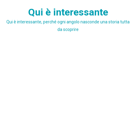
Skip
Qui è interessante
to
content
Qui è interessante, perché ogni angolo nasconde una storia tutta
da scoprire