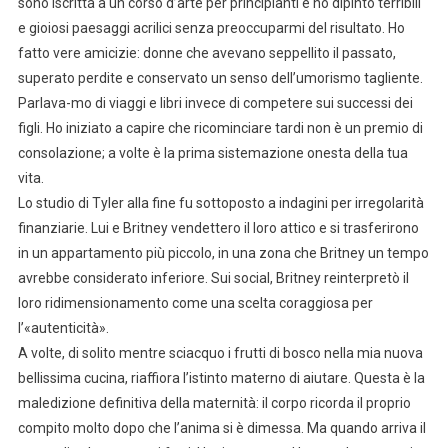
sono iscritta a un corso d’arte per principianti e ho dipinto terribili
e gioiosi paesaggi acrilici senza preoccuparmi del risultato. Ho
fatto vere amicizie: donne che avevano seppellito il passato,
superato perdite e conservato un senso dell’umorismo tagliente.
Parlava-mo di viaggi e libri invece di competere sui successi dei
figli. Ho iniziato a capire che ricominciare tardi non è un premio di
consolazione; a volte è la prima sistemazione onesta della tua
vita.
Lo studio di Tyler alla fine fu sottoposto a indagini per irregolarità
finanziarie. Lui e Britney vendettero il loro attico e si trasferirono
in un appartamento più piccolo, in una zona che Britney un tempo
avrebbe considerato inferiore. Sui social, Britney reinterpretò il
loro ridimensionamento come una scelta coraggiosa per
l’«autenticità».
A volte, di solito mentre sciacquo i frutti di bosco nella mia nuova
bellissima cucina, riaffiora l’istinto materno di aiutare. Questa è la
maledizione definitiva della maternità: il corpo ricorda il proprio
compito molto dopo che l’anima si è dimessa. Ma quando arriva il