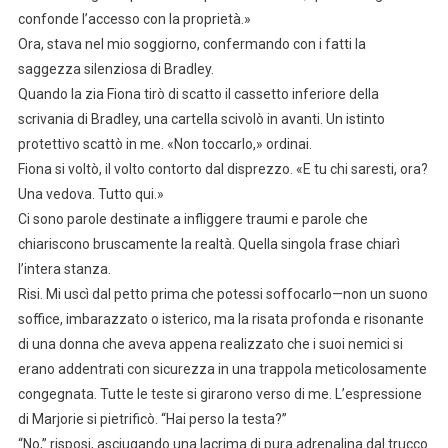
confonde l’accesso con la proprietà.»
Ora, stava nel mio soggiorno, confermando con i fatti la
saggezza silenziosa di Bradley.
Quando la zia Fiona tirò di scatto il cassetto inferiore della
scrivania di Bradley, una cartella scivolò in avanti. Un istinto
protettivo scattò in me. «Non toccarlo,» ordinai.
Fiona si voltò, il volto contorto dal disprezzo. «E tu chi saresti, ora?
Una vedova. Tutto qui.»
Ci sono parole destinate a infliggere traumi e parole che
chiariscono bruscamente la realtà. Quella singola frase chiarì
l’intera stanza.
Risi. Mi uscì dal petto prima che potessi soffocarlo—non un suono
soffice, imbarazzato o isterico, ma la risata profonda e risonante
di una donna che aveva appena realizzato che i suoi nemici si
erano addentrati con sicurezza in una trappola meticolosamente
congegnata. Tutte le teste si girarono verso di me. L’espressione
di Marjorie si pietrificò. “Hai perso la testa?”
“No,” risposi, asciugando una lacrima di pura adrenalina dal trucco