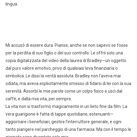
lingua.
Mi accusò di essere dura. Pianse, anche se non sapevo se fosse
per la perdita di suo figlio o del suo controllo. Le offrii solo una
copia digitalizzata del video della laurea di Bradley—un oggetto
dal puro valore emotivo, privo di qualsiasi leva finanziaria o
simbolica. Le dissi la verità assoluta: Bradley non l’aveva mai
odiata, ma aveva esplicitamente smesso di fidarsi di lei con la sua
serenità. Assorbì le mie parole come un colpo fisico e uscì dal
caffè, e dalla mia vita, per sempre.
La vita non si trasformò magicamente in un lieto fine da film. La
vera guarigione è fatta di tappe quotidiane, estenuanti—
aggiornare i beneficiari, gestire l’interruttore generale, e ogni
tanto piangere nel parcheggio di una farmacia. Ma con il tempo le
giornate sono diventate solo mie.