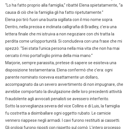
“Lo ha fatto proprio alla famiglia,” ribatté Elena spietatamente, “a
causa di ciò che la famiglia gli ha fatto ripetutamente.”
Elena poi tirò fuori una busta sigillata con il mio nome sopra.
Dentro, nella precisa e inclinata calligrafia di Bradley, c’era una
lettera finale che mi istruiva a non negoziare con chi tratta la
perdita come un’opportunità. Si concludeva con una frase che mi
spezzò: “Sei stata l’unica persona nella mia vita che non ha mai
cercato il mio portafoglio prima della mia mano.”
Marjorie, sempre parassita, pretese di sapere se esisteva una
disposizione testamentaria. Elena confermò che c’era: ogni
parente nominato riceveva esattamente un dollaro,
accompagnato da un severo avvertimento di non impugnare, che
avrebbe comportato la divulgazione delle loro precedenti attività
fraudolente agli avvocati penalisti se avessero interferito.
Sotto la sorveglianza severa del vice Collins e di Luis, la famiglia
fu costretta a disimballare ogni oggetto rubato. Le camicie
vennero riappese negli armadi. I cavi furono restituiti ai cassetti.
Gli orologi furono riposti con rispetto sul comò. L’intero processo