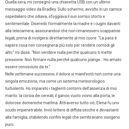
Quella sera, mi consegnò una chiavetta USB con un ultimo
messaggio video da Bradley. Sullo schermo, avvolto in un camice
ospedaliero che odiava, sfoggiava il suo sorriso storto e
sentimentale. Diseredò formalmente la madre e i cugini davanti
alla telecamera, assicurandosi che non rimanessero scappatoie
legali, prima di rivolgersi direttamente al mio cuore. “La pace è
sapere cosa non consegnerai più solo per rendere comodi gli
altri,” mi disse. “Non vendere nulla perché qualcuno ti mette
pressione. Non firmare nulla perché qualcuno piange… Ho amato
essere conosciuto da te.”
Nelle settimane successive, il dolore si manifestò non come una
singola emozione, ma come un sistema meteorologico
turbolento. Ho imparato i taglienti contorni dell’assenza di mio
marito: la corsia dei cereali, il gancio vuoto vicino alla porta, le
dolorose domeniche mattina. Attraverso tutto ciò, Elena fu uno
scudo impenetrabile. Inviò lettere di diffida secche e devastanti
alla famiglia, stabilendo confini legali che sembravano ossigeno
puro.