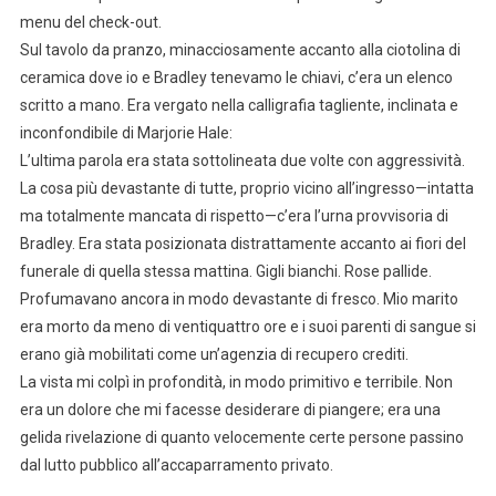
menu del check-out.
Sul tavolo da pranzo, minacciosamente accanto alla ciotolina di
ceramica dove io e Bradley tenevamo le chiavi, c’era un elenco
scritto a mano. Era vergato nella calligrafia tagliente, inclinata e
inconfondibile di Marjorie Hale:
L’ultima parola era stata sottolineata due volte con aggressività.
La cosa più devastante di tutte, proprio vicino all’ingresso—intatta
ma totalmente mancata di rispetto—c’era l’urna provvisoria di
Bradley. Era stata posizionata distrattamente accanto ai fiori del
funerale di quella stessa mattina. Gigli bianchi. Rose pallide.
Profumavano ancora in modo devastante di fresco. Mio marito
era morto da meno di ventiquattro ore e i suoi parenti di sangue si
erano già mobilitati come un’agenzia di recupero crediti.
La vista mi colpì in profondità, in modo primitivo e terribile. Non
era un dolore che mi facesse desiderare di piangere; era una
gelida rivelazione di quanto velocemente certe persone passino
dal lutto pubblico all’accaparramento privato.