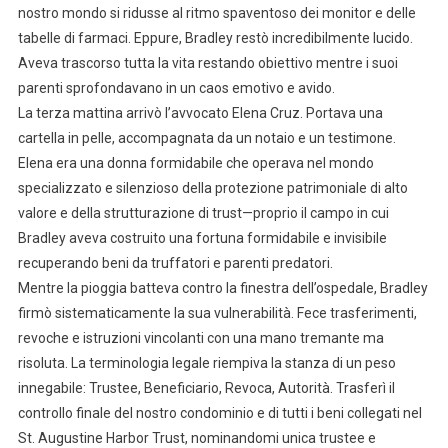
nostro mondo si ridusse al ritmo spaventoso dei monitor e delle
tabelle di farmaci. Eppure, Bradley restò incredibilmente lucido.
Aveva trascorso tutta la vita restando obiettivo mentre i suoi
parenti sprofondavano in un caos emotivo e avido.
La terza mattina arrivò l’avvocato Elena Cruz. Portava una
cartella in pelle, accompagnata da un notaio e un testimone.
Elena era una donna formidabile che operava nel mondo
specializzato e silenzioso della protezione patrimoniale di alto
valore e della strutturazione di trust—proprio il campo in cui
Bradley aveva costruito una fortuna formidabile e invisibile
recuperando beni da truffatori e parenti predatori.
Mentre la pioggia batteva contro la finestra dell’ospedale, Bradley
firmò sistematicamente la sua vulnerabilità. Fece trasferimenti,
revoche e istruzioni vincolanti con una mano tremante ma
risoluta. La terminologia legale riempiva la stanza di un peso
innegabile: Trustee, Beneficiario, Revoca, Autorità. Trasferì il
controllo finale del nostro condominio e di tutti i beni collegati nel
St. Augustine Harbor Trust, nominandomi unica trustee e