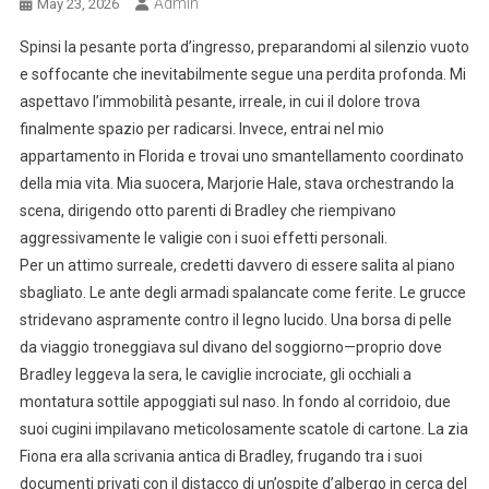
Admin
May 23, 2026
Spinsi la pesante porta d’ingresso, preparandomi al silenzio vuoto
e soffocante che inevitabilmente segue una perdita profonda. Mi
aspettavo l’immobilità pesante, irreale, in cui il dolore trova
finalmente spazio per radicarsi. Invece, entrai nel mio
appartamento in Florida e trovai uno smantellamento coordinato
della mia vita. Mia suocera, Marjorie Hale, stava orchestrando la
scena, dirigendo otto parenti di Bradley che riempivano
aggressivamente le valigie con i suoi effetti personali.
Per un attimo surreale, credetti davvero di essere salita al piano
sbagliato. Le ante degli armadi spalancate come ferite. Le grucce
stridevano aspramente contro il legno lucido. Una borsa di pelle
da viaggio troneggiava sul divano del soggiorno—proprio dove
Bradley leggeva la sera, le caviglie incrociate, gli occhiali a
montatura sottile appoggiati sul naso. In fondo al corridoio, due
suoi cugini impilavano meticolosamente scatole di cartone. La zia
Fiona era alla scrivania antica di Bradley, frugando tra i suoi
documenti privati con il distacco di un’ospite d’albergo in cerca del