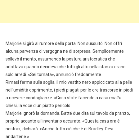
Marjorie si girò al rumore della porta. Non sussultò. Non offrì
alcuna parvenza di vergogna né di sorpresa. Semplicemente
sollevò il mento, assumendo la postura aristocratica che
adottava quando decideva che tutti gli altri nella stanza erano
solo arredi. «Sei tornata», annunciò freddamente.
Rimasi ferma sulla soglia, il mio vestito nero appiccicato alla pelle
nell’umidità opprimente, i piedi piagati per le ore trascorse in piedi
a ricevere condoglianze. «Cosa state facendo a casa mia?»
chiesi, la voce d’un piatto pericolo.
Marjorie ignorò la domanda. Batté due dita sul tavolo da pranzo,
proprio accanto all’inventario accurato. «Questa casa ora è
nostra», dichiarò. «Anche tutto ciò che è di Bradley. Devi
andartene.»