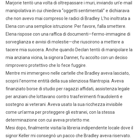
Marjorie tentò una volta di oltrepassare i muri, inviando un’e-mail
manipolativa in cui chiedeva “oggetti sentimentali” e dichiarava
che non avevo mai compreso le radici di Bradley. L’ho inoltrata a
Elena con una semplice istruzione: Per favore, falla smettere.
Elena rispose con una raffica di documenti—fermo-immagine di
sorveglianza e avvisi di molestie—che riuscirono a mettere a
tacere mia suocera. Anche quando Declan tentò di manipolare la
mia anziana vicina, la signora Danner, fu accolto con un deciso
rimprovero protettivo che lo fece fuggire.
Mentre mi immergevo nelle cartelle che Bradley aveva lasciato,
scoprii l’enorme entità della sua silenziosa filantropia. Aveva
finanziato borse di studio per ragazzi affidati, assistenza legale
per anziani che lottavano contro trasferimenti fraudolenti e
sostegno ai veterani. Aveva usato la sua ricchezza invisibile
come un’arma per proteggere gli estranei, con la stessa
determinazione con cui aveva protetto me.
Mesi dopo, finalmente visitai la libreria indipendente locale dove il
signor Keller mi consegnò un pacco che Bradley aveva riservato.