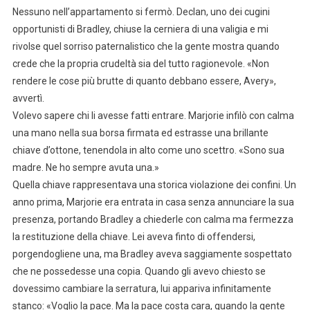
Nessuno nell’appartamento si fermò. Declan, uno dei cugini
opportunisti di Bradley, chiuse la cerniera di una valigia e mi
rivolse quel sorriso paternalistico che la gente mostra quando
crede che la propria crudeltà sia del tutto ragionevole. «Non
rendere le cose più brutte di quanto debbano essere, Avery»,
avvertì.
Volevo sapere chi li avesse fatti entrare. Marjorie infilò con calma
una mano nella sua borsa firmata ed estrasse una brillante
chiave d’ottone, tenendola in alto come uno scettro. «Sono sua
madre. Ne ho sempre avuta una.»
Quella chiave rappresentava una storica violazione dei confini. Un
anno prima, Marjorie era entrata in casa senza annunciare la sua
presenza, portando Bradley a chiederle con calma ma fermezza
la restituzione della chiave. Lei aveva finto di offendersi,
porgendogliene una, ma Bradley aveva saggiamente sospettato
che ne possedesse una copia. Quando gli avevo chiesto se
dovessimo cambiare la serratura, lui appariva infinitamente
stanco: «Voglio la pace. Ma la pace costa cara, quando la gente