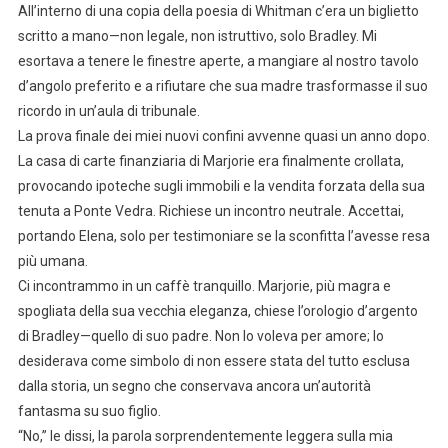
All’interno di una copia della poesia di Whitman c’era un biglietto
scritto a mano—non legale, non istruttivo, solo Bradley. Mi
esortava a tenere le finestre aperte, a mangiare al nostro tavolo
d’angolo preferito e a rifiutare che sua madre trasformasse il suo
ricordo in un’aula di tribunale.
La prova finale dei miei nuovi confini avvenne quasi un anno dopo.
La casa di carte finanziaria di Marjorie era finalmente crollata,
provocando ipoteche sugli immobili e la vendita forzata della sua
tenuta a Ponte Vedra. Richiese un incontro neutrale. Accettai,
portando Elena, solo per testimoniare se la sconfitta l’avesse resa
più umana.
Ci incontrammo in un caffè tranquillo. Marjorie, più magra e
spogliata della sua vecchia eleganza, chiese l’orologio d’argento
di Bradley—quello di suo padre. Non lo voleva per amore; lo
desiderava come simbolo di non essere stata del tutto esclusa
dalla storia, un segno che conservava ancora un’autorità
fantasma su suo figlio.
“No,” le dissi, la parola sorprendentemente leggera sulla mia