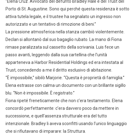
“Elena Cruz. Avvocato del defunto Bradley Hale e del Trust del
Porto di St. Augustine. Sono qui perché questa residenza è sotto
attiva tutela legale, e il trustee ha segnalato un ingresso non
autorizzato e un tentativo di rimozione di beni.”
La pressione atmosferica nella stanza cambiò violentemente.
Declan si allontanò dal suo bagaglio rubato. La mano di Fiona
rimase paralizzata sul cassetto della scrivania. Luis fece un
passo avanti, leggendo dalla sua cartellina che l’unità
apparteneva a Harbor Residential Holdings ed era intestata al
Trust, concedendo a me il diritto esclusivo di abitazione.
“È impossibile,” sibilò Marjorie. “Questa è proprietà di famiglia.”
Elena estrasse con calma un documento con un brillante sigillo
blu. “Non è impossibile. È registrato.”
Fiona ripeté freneticamente che non c’era testamento. Elena
concordò perfettamente: c’era davvero poco da mettere in
successione, e quell’assenza strutturale era del tutto
intenzionale. Bradley li aveva sconfitti usando l’unico linguaggio
che si rifiutavano di imparare: la Struttura.