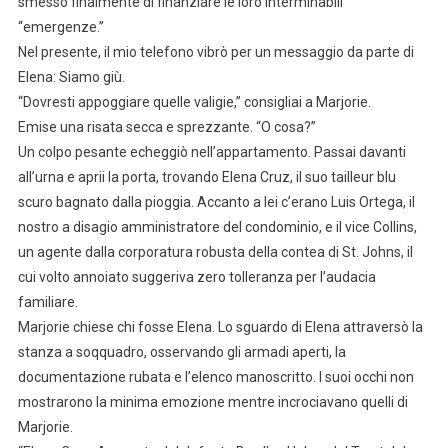
smesso finalmente di finanziare le loro interminabili
“emergenze.”
Nel presente, il mio telefono vibrò per un messaggio da parte di
Elena: Siamo giù.
“Dovresti appoggiare quelle valigie,” consigliai a Marjorie.
Emise una risata secca e sprezzante. “O cosa?”
Un colpo pesante echeggiò nell’appartamento. Passai davanti
all’urna e aprii la porta, trovando Elena Cruz, il suo tailleur blu
scuro bagnato dalla pioggia. Accanto a lei c’erano Luis Ortega, il
nostro a disagio amministratore del condominio, e il vice Collins,
un agente dalla corporatura robusta della contea di St. Johns, il
cui volto annoiato suggeriva zero tolleranza per l’audacia
familiare.
Marjorie chiese chi fosse Elena. Lo sguardo di Elena attraversò la
stanza a soqquadro, osservando gli armadi aperti, la
documentazione rubata e l’elenco manoscritto. I suoi occhi non
mostrarono la minima emozione mentre incrociavano quelli di
Marjorie.