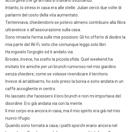
accorgeva che gli armadi si stavano svuotando.
Intanto, lo stress in casa era alle stelle. Julian cercò due volte di
parlarmi del costo della vita aumentato.
Tentennava, chiedendomi se potevo almeno contribuire alla fibra
ultraveloce o all’assicurazione sulla casa.
Sono rimasta ferma sulle mie posizioni. Gli ho offerto di disdire la
mia parte del Wi-Fi, visto che comunque leggo solo libri.
Ha ingoiato l’orgoglio ed è andato via.
Brooke, invece, ha scelto la piccola sfida. Quel weekend ha
invitato tre amiche per un brunch rumoroso nel mio giardino
senza chiedere, come se volesse rivendicare il territorio.
Invece di arrabbiarmi, ho solo preso la borsa e sono andata in un
caffè accogliente in centro.
Ho lasciato che facessero il loro brunch e non mi importava del
disordine. Ero già andata via con la mente.
Il mio corpo era ancora in casa, ma il mio spirito era già nel mio
nuovo rifugio.
Quando sono tornata a casa, i piatti sporchi erano ancora nel