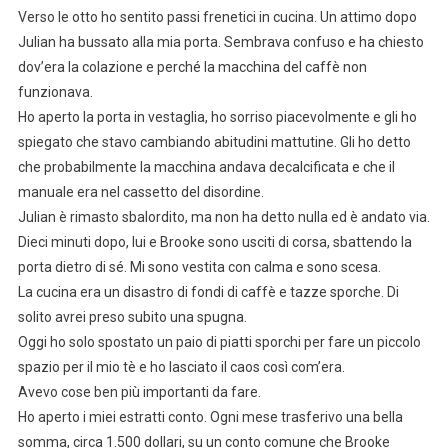
Verso le otto ho sentito passi frenetici in cucina. Un attimo dopo
Julian ha bussato alla mia porta. Sembrava confuso e ha chiesto
dov’era la colazione e perché la macchina del caffè non
funzionava.
Ho aperto la porta in vestaglia, ho sorriso piacevolmente e gli ho
spiegato che stavo cambiando abitudini mattutine. Gli ho detto
che probabilmente la macchina andava decalcificata e che il
manuale era nel cassetto del disordine.
Julian è rimasto sbalordito, ma non ha detto nulla ed è andato via.
Dieci minuti dopo, lui e Brooke sono usciti di corsa, sbattendo la
porta dietro di sé. Mi sono vestita con calma e sono scesa.
La cucina era un disastro di fondi di caffè e tazze sporche. Di
solito avrei preso subito una spugna.
Oggi ho solo spostato un paio di piatti sporchi per fare un piccolo
spazio per il mio tè e ho lasciato il caos così com’era.
Avevo cose ben più importanti da fare.
Ho aperto i miei estratti conto. Ogni mese trasferivo una bella
somma, circa 1.500 dollari, su un conto comune che Brooke