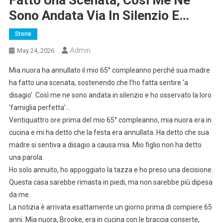
Fatto Una Scenata, Così Me Ne
Sono Andata Via In Silenzio E…
Storie
Admin
May 24, 2026
Mia nuora ha annullato il mio 65° compleanno perché sua madre
ha fatto una scenata, sostenendo che l’ho fatta sentire ‘a
disagio’. Così me ne sono andata in silenzio e ho osservato la loro
‘famiglia perfetta’…
Ventiquattro ore prima del mio 65° compleanno, mia nuora era in
cucina e mi ha detto che la festa era annullata. Ha detto che sua
madre si sentiva a disagio a causa mia. Mio figlio non ha detto
una parola.
Ho solo annuito, ho appoggiato la tazza e ho preso una decisione.
Questa casa sarebbe rimasta in piedi, ma non sarebbe più dipesa
da me.
La notizia è arrivata esattamente un giorno prima di compiere 65
anni. Mia nuora, Brooke, era in cucina con le braccia conserte,