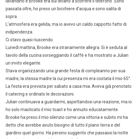
lavandino e Brooke era sul divano a scorrere il telefono. Sono
passata oltre, ho preso un bicchiere d’acqua e sono salita di
sopra.
L’atmosfera era gelida, ma io avevo un caldo cappotto fatto di
indipendenza.
Ci stavo quasi riuscendo.
Lunedì mattina, Brooke era stranamente allegra. Si è seduta al
tavolo della cucina sorseggiando il caffè e ha mostrato a Julian
un invito elegante.
Stava organizzando una grande festa di compleanno per sua
madre, la stessa madre la cui presenza mi era costata il mio 65°.
La festa era prevista per sabato a casa mia. Aveva già prenotato
il catering e ordinato le decorazioni.
Julian continuava a guardarmi, aspettandosi una reazione, ma io
ho solo masticato il mio toast e ho annuito educatamente.
Brooke ha preso il mio silenzio come una vittoria e subito mi ha
detto che avrebbe avuto bisogno di tutto il piano terra e del
giardino quel giorno. Ha persino suggerito che passassi la notte