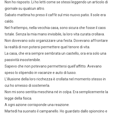
Non ho risposto. Li ho letti come se stessi leggendo un articolo di
giornale su qualcun altro.
Sabato mattina ho preso il caffè sul mio nuovo patio. Il sole era
caldo.
Nel frattempo, nella vecchia casa, sono sicura che fosse il caos
totale. Senza la mia mano invisibile, la loro vita curata crollava.
Non dovevano solo organizzare una festa. Dovevano affrontare
la realtà di non potersi permettere quel tenore di vita.
La casa, che era sempre sembrata un castello, ora era solo una
passività insostenibile.
Sapevo che non potevano permettersi quell’affitto. Avevano
speso lo stipendio in vacanze e auto di lusso.
L’illusione della loro ricchezza è crollata nel momento stesso in
cui ho smesso di sostenerla.
Non mi sono sentita meschina né in colpa. Era semplicemente la
legge della fisica.
A ogni azione corrisponde una reazione.
Martedì ha suonato il campanello. Ho guardato dallo spioncino e