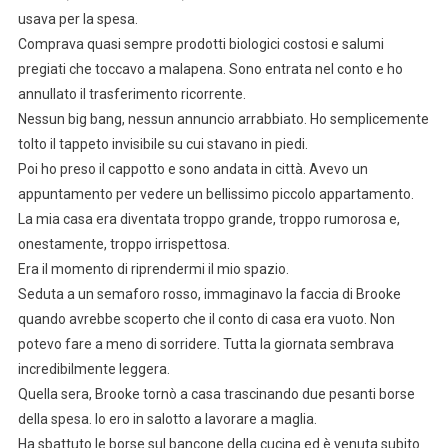
usava per la spesa.
Comprava quasi sempre prodotti biologici costosi e salumi
pregiati che toccavo a malapena. Sono entrata nel conto e ho
annullato il trasferimento ricorrente.
Nessun big bang, nessun annuncio arrabbiato. Ho semplicemente
tolto il tappeto invisibile su cui stavano in piedi.
Poi ho preso il cappotto e sono andata in città. Avevo un
appuntamento per vedere un bellissimo piccolo appartamento.
La mia casa era diventata troppo grande, troppo rumorosa e,
onestamente, troppo irrispettosa.
Era il momento di riprendermi il mio spazio.
Seduta a un semaforo rosso, immaginavo la faccia di Brooke
quando avrebbe scoperto che il conto di casa era vuoto. Non
potevo fare a meno di sorridere. Tutta la giornata sembrava
incredibilmente leggera.
Quella sera, Brooke tornò a casa trascinando due pesanti borse
della spesa. Io ero in salotto a lavorare a maglia.
Ha sbattuto le borse sul bancone della cucina ed è venuta subito