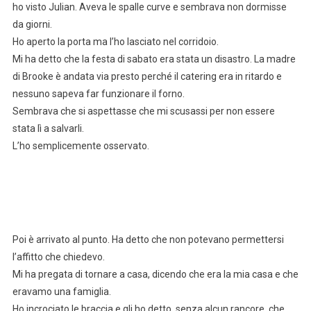
ho visto Julian. Aveva le spalle curve e sembrava non dormisse
da giorni.
Ho aperto la porta ma l’ho lasciato nel corridoio.
Mi ha detto che la festa di sabato era stata un disastro. La madre
di Brooke è andata via presto perché il catering era in ritardo e
nessuno sapeva far funzionare il forno.
Sembrava che si aspettasse che mi scusassi per non essere
stata lì a salvarli.
L’ho semplicemente osservato.
Poi è arrivato al punto. Ha detto che non potevano permettersi
l’affitto che chiedevo.
Mi ha pregata di tornare a casa, dicendo che era la mia casa e che
eravamo una famiglia.
Ho incrociato le braccia e gli ho detto, senza alcun rancore, che