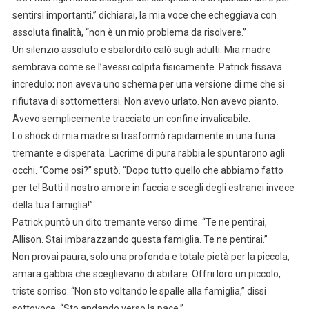
sentirsi importanti,” dichiarai, la mia voce che echeggiava con
assoluta finalità, “non è un mio problema da risolvere.”
Un silenzio assoluto e sbalordito calò sugli adulti. Mia madre
sembrava come se l’avessi colpita fisicamente. Patrick fissava
incredulo; non aveva uno schema per una versione di me che si
rifiutava di sottomettersi. Non avevo urlato. Non avevo pianto.
Avevo semplicemente tracciato un confine invalicabile.
Lo shock di mia madre si trasformò rapidamente in una furia
tremante e disperata. Lacrime di pura rabbia le spuntarono agli
occhi. “Come osi?” sputò. “Dopo tutto quello che abbiamo fatto
per te! Butti il nostro amore in faccia e scegli degli estranei invece
della tua famiglia!”
Patrick puntò un dito tremante verso di me. “Te ne pentirai,
Allison. Stai imbarazzando questa famiglia. Te ne pentirai.”
Non provai paura, solo una profonda e totale pietà per la piccola,
amara gabbia che sceglievano di abitare. Offrii loro un piccolo,
triste sorriso. “Non sto voltando le spalle alla famiglia,” dissi
sottovoce. “Sto andando verso la pace.”