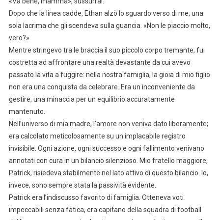
«Va bene, mamma», sussurrai.
Dopo che la linea cadde, Ethan alzò lo sguardo verso di me, una
sola lacrima che gli scendeva sulla guancia. «Non le piaccio molto,
vero?»
Mentre stringevo tra le braccia il suo piccolo corpo tremante, fui
costretta ad affrontare una realtà devastante da cui avevo
passato la vita a fuggire: nella nostra famiglia, la gioia di mio figlio
non era una conquista da celebrare. Era un inconveniente da
gestire, una minaccia per un equilibrio accuratamente
mantenuto.
Nell’universo di mia madre, l’amore non veniva dato liberamente;
era calcolato meticolosamente su un implacabile registro
invisibile. Ogni azione, ogni successo e ogni fallimento venivano
annotati con cura in un bilancio silenzioso. Mio fratello maggiore,
Patrick, risiedeva stabilmente nel lato attivo di questo bilancio. Io,
invece, sono sempre stata la passività evidente.
Patrick era l’indiscusso favorito di famiglia. Otteneva voti
impeccabili senza fatica, era capitano della squadra di football