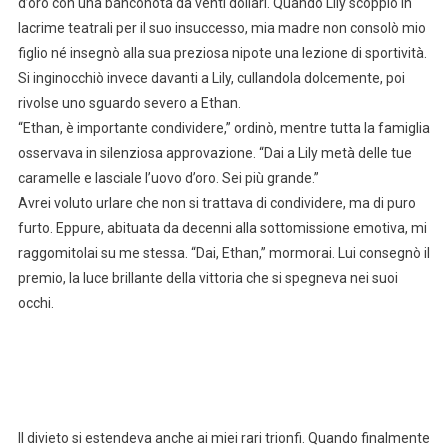
d’oro con una banconota da venti dollari. Quando Lily scoppiò in
lacrime teatrali per il suo insuccesso, mia madre non consolò mio
figlio né insegnò alla sua preziosa nipote una lezione di sportività.
Si inginocchiò invece davanti a Lily, cullandola dolcemente, poi
rivolse uno sguardo severo a Ethan.
“Ethan, è importante condividere,” ordinò, mentre tutta la famiglia
osservava in silenziosa approvazione. “Dai a Lily metà delle tue
caramelle e lasciale l’uovo d’oro. Sei più grande.”
Avrei voluto urlare che non si trattava di condividere, ma di puro
furto. Eppure, abituata da decenni alla sottomissione emotiva, mi
raggomitolai su me stessa. “Dai, Ethan,” mormorai. Lui consegnò il
premio, la luce brillante della vittoria che si spegneva nei suoi
occhi.
Il divieto si estendeva anche ai miei rari trionfi. Quando finalmente