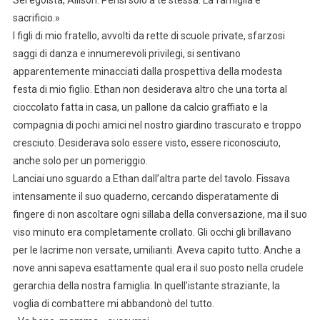
Sei egoista, Allison. Pensi solo a te stessa. La famiglia è
sacrificio.»
I figli di mio fratello, avvolti da rette di scuole private, sfarzosi
saggi di danza e innumerevoli privilegi, si sentivano
apparentemente minacciati dalla prospettiva della modesta
festa di mio figlio. Ethan non desiderava altro che una torta al
cioccolato fatta in casa, un pallone da calcio graffiato e la
compagnia di pochi amici nel nostro giardino trascurato e troppo
cresciuto. Desiderava solo essere visto, essere riconosciuto,
anche solo per un pomeriggio.
Lanciai uno sguardo a Ethan dall’altra parte del tavolo. Fissava
intensamente il suo quaderno, cercando disperatamente di
fingere di non ascoltare ogni sillaba della conversazione, ma il suo
viso minuto era completamente crollato. Gli occhi gli brillavano
per le lacrime non versate, umilianti. Aveva capito tutto. Anche a
nove anni sapeva esattamente qual era il suo posto nella crudele
gerarchia della nostra famiglia. In quell’istante straziante, la
voglia di combattere mi abbandonò del tutto.