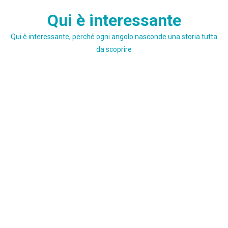
Skip
Qui è interessante
to
content
Qui è interessante, perché ogni angolo nasconde una storia tutta
da scoprire