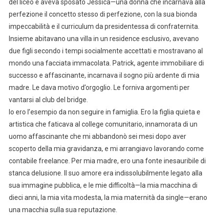
del liceo e aveva sposato Jessica—una donna che incarnava alla
perfezione il concetto stesso di perfezione, con la sua bionda
impeccabilità e il curriculum da presidentessa di confraternita.
Insieme abitavano una villa in un residence esclusivo, avevano
due figli secondo i tempi socialmente accettati e mostravano al
mondo una facciata immacolata. Patrick, agente immobiliare di
successo e affascinante, incarnava il sogno più ardente di mia
madre. Le dava motivo d’orgoglio. Le forniva argomenti per
vantarsi al club del bridge.
Io ero l’esempio da non seguire in famiglia. Ero la figlia quieta e
artistica che faticava al college comunitario, innamorata di un
uomo affascinante che mi abbandonò sei mesi dopo aver
scoperto della mia gravidanza, e mi arrangiavo lavorando come
contabile freelance. Per mia madre, ero una fonte inesauribile di
stanca delusione. Il suo amore era indissolubilmente legato alla
sua immagine pubblica, e le mie difficoltà—la mia macchina di
dieci anni, la mia vita modesta, la mia maternità da single—erano
una macchia sulla sua reputazione.