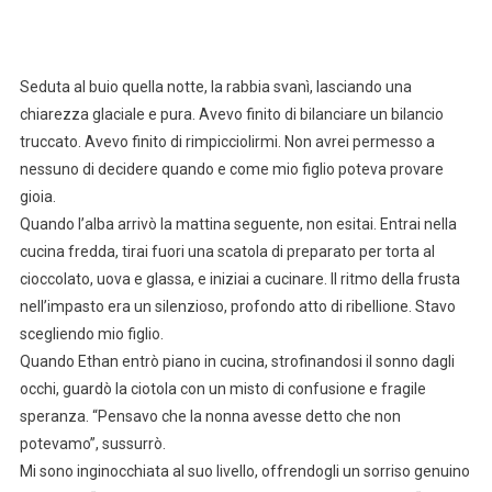
Seduta al buio quella notte, la rabbia svanì, lasciando una
chiarezza glaciale e pura. Avevo finito di bilanciare un bilancio
truccato. Avevo finito di rimpicciolirmi. Non avrei permesso a
nessuno di decidere quando e come mio figlio poteva provare
gioia.
Quando l’alba arrivò la mattina seguente, non esitai. Entrai nella
cucina fredda, tirai fuori una scatola di preparato per torta al
cioccolato, uova e glassa, e iniziai a cucinare. Il ritmo della frusta
nell’impasto era un silenzioso, profondo atto di ribellione. Stavo
scegliendo mio figlio.
Quando Ethan entrò piano in cucina, strofinandosi il sonno dagli
occhi, guardò la ciotola con un misto di confusione e fragile
speranza. “Pensavo che la nonna avesse detto che non
potevamo”, sussurrò.
Mi sono inginocchiata al suo livello, offrendogli un sorriso genuino