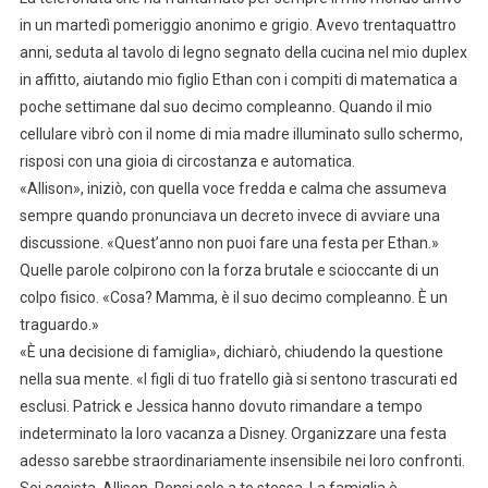
in un martedì pomeriggio anonimo e grigio. Avevo trentaquattro
anni, seduta al tavolo di legno segnato della cucina nel mio duplex
in affitto, aiutando mio figlio Ethan con i compiti di matematica a
poche settimane dal suo decimo compleanno. Quando il mio
cellulare vibrò con il nome di mia madre illuminato sullo schermo,
risposi con una gioia di circostanza e automatica.
«Allison», iniziò, con quella voce fredda e calma che assumeva
sempre quando pronunciava un decreto invece di avviare una
discussione. «Quest’anno non puoi fare una festa per Ethan.»
Quelle parole colpirono con la forza brutale e scioccante di un
colpo fisico. «Cosa? Mamma, è il suo decimo compleanno. È un
traguardo.»
«È una decisione di famiglia», dichiarò, chiudendo la questione
nella sua mente. «I figli di tuo fratello già si sentono trascurati ed
esclusi. Patrick e Jessica hanno dovuto rimandare a tempo
indeterminato la loro vacanza a Disney. Organizzare una festa
adesso sarebbe straordinariamente insensibile nei loro confronti.