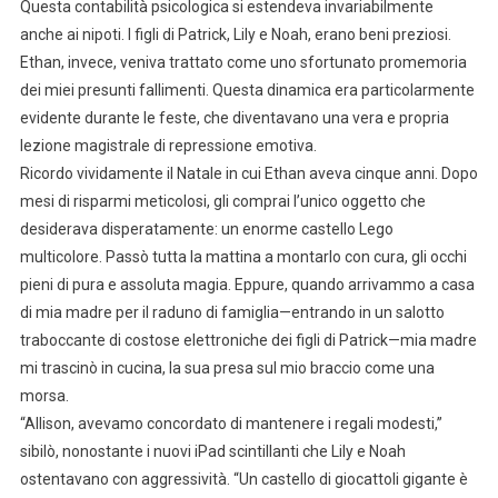
Questa contabilità psicologica si estendeva invariabilmente
anche ai nipoti. I figli di Patrick, Lily e Noah, erano beni preziosi.
Ethan, invece, veniva trattato come uno sfortunato promemoria
dei miei presunti fallimenti. Questa dinamica era particolarmente
evidente durante le feste, che diventavano una vera e propria
lezione magistrale di repressione emotiva.
Ricordo vividamente il Natale in cui Ethan aveva cinque anni. Dopo
mesi di risparmi meticolosi, gli comprai l’unico oggetto che
desiderava disperatamente: un enorme castello Lego
multicolore. Passò tutta la mattina a montarlo con cura, gli occhi
pieni di pura e assoluta magia. Eppure, quando arrivammo a casa
di mia madre per il raduno di famiglia—entrando in un salotto
traboccante di costose elettroniche dei figli di Patrick—mia madre
mi trascinò in cucina, la sua presa sul mio braccio come una
morsa.
“Allison, avevamo concordato di mantenere i regali modesti,”
sibilò, nonostante i nuovi iPad scintillanti che Lily e Noah
ostentavano con aggressività. “Un castello di giocattoli gigante è