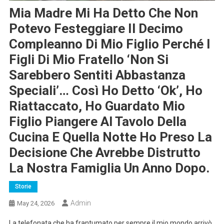
Mia Madre Mi Ha Detto Che Non
Potevo Festeggiare Il Decimo
Compleanno Di Mio Figlio Perché I
Figli Di Mio Fratello ‘non Si
Sarebbero Sentiti Abbastanza
Speciali’… Così Ho Detto ‘ok’, Ho
Riattaccato, Ho Guardato Mio
Figlio Piangere Al Tavolo Della
Cucina E Quella Notte Ho Preso La
Decisione Che Avrebbe Distrutto
La Nostra Famiglia Un Anno Dopo.
Storie
Admin
May 24, 2026
La telefonata che ha frantumato per sempre il mio mondo arrivò