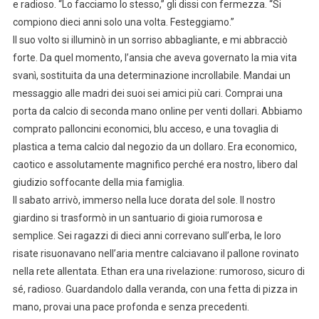
e radioso. “Lo facciamo lo stesso,” gli dissi con fermezza. “Si
compiono dieci anni solo una volta. Festeggiamo.”
Il suo volto si illuminò in un sorriso abbagliante, e mi abbracciò
forte. Da quel momento, l’ansia che aveva governato la mia vita
svanì, sostituita da una determinazione incrollabile. Mandai un
messaggio alle madri dei suoi sei amici più cari. Comprai una
porta da calcio di seconda mano online per venti dollari. Abbiamo
comprato palloncini economici, blu acceso, e una tovaglia di
plastica a tema calcio dal negozio da un dollaro. Era economico,
caotico e assolutamente magnifico perché era nostro, libero dal
giudizio soffocante della mia famiglia.
Il sabato arrivò, immerso nella luce dorata del sole. Il nostro
giardino si trasformò in un santuario di gioia rumorosa e
semplice. Sei ragazzi di dieci anni correvano sull’erba, le loro
risate risuonavano nell’aria mentre calciavano il pallone rovinato
nella rete allentata. Ethan era una rivelazione: rumoroso, sicuro di
sé, radioso. Guardandolo dalla veranda, con una fetta di pizza in
mano, provai una pace profonda e senza precedenti.