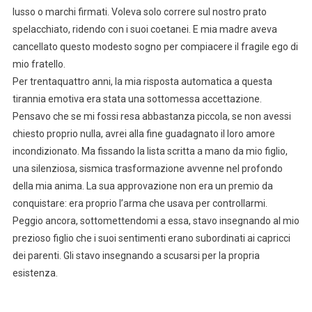
lusso o marchi firmati. Voleva solo correre sul nostro prato
spelacchiato, ridendo con i suoi coetanei. E mia madre aveva
cancellato questo modesto sogno per compiacere il fragile ego di
mio fratello.
Per trentaquattro anni, la mia risposta automatica a questa
tirannia emotiva era stata una sottomessa accettazione.
Pensavo che se mi fossi resa abbastanza piccola, se non avessi
chiesto proprio nulla, avrei alla fine guadagnato il loro amore
incondizionato. Ma fissando la lista scritta a mano da mio figlio,
una silenziosa, sismica trasformazione avvenne nel profondo
della mia anima. La sua approvazione non era un premio da
conquistare: era proprio l’arma che usava per controllarmi.
Peggio ancora, sottomettendomi a essa, stavo insegnando al mio
prezioso figlio che i suoi sentimenti erano subordinati ai capricci
dei parenti. Gli stavo insegnando a scusarsi per la propria
esistenza.