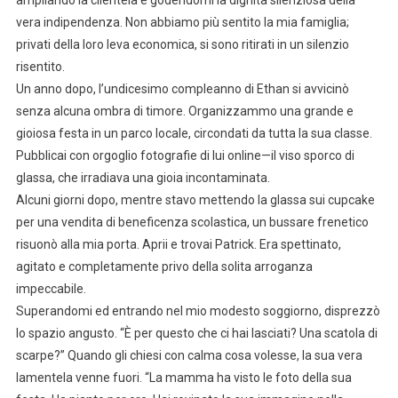
ampliando la clientela e godendomi la dignità silenziosa della
vera indipendenza. Non abbiamo più sentito la mia famiglia;
privati della loro leva economica, si sono ritirati in un silenzio
risentito.
Un anno dopo, l’undicesimo compleanno di Ethan si avvicinò
senza alcuna ombra di timore. Organizzammo una grande e
gioiosa festa in un parco locale, circondati da tutta la sua classe.
Pubblicai con orgoglio fotografie di lui online—il viso sporco di
glassa, che irradiava una gioia incontaminata.
Alcuni giorni dopo, mentre stavo mettendo la glassa sui cupcake
per una vendita di beneficenza scolastica, un bussare frenetico
risuonò alla mia porta. Aprii e trovai Patrick. Era spettinato,
agitato e completamente privo della solita arroganza
impeccabile.
Superandomi ed entrando nel mio modesto soggiorno, disprezzò
lo spazio angusto. “È per questo che ci hai lasciati? Una scatola di
scarpe?” Quando gli chiesi con calma cosa volesse, la sua vera
lamentela venne fuori. “La mamma ha visto le foto della sua