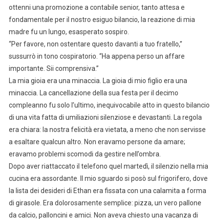
ottenni una promozione a contabile senior, tanto attesa e
fondamentale per il nostro esiguo bilancio, la reazione di mia
madre fu un lungo, esasperato sospiro.
“Per favore, non ostentare questo davanti a tuo fratello,”
sussurrò in tono cospiratorio. “Ha appena perso un affare
importante. Sii comprensiva.”
La mia gioia era una minaccia. La gioia di mio figlio era una
minaccia. La cancellazione della sua festa per il decimo
compleanno fu solo l’ultimo, inequivocabile atto in questo bilancio
di una vita fatta di umiliazioni silenziose e devastanti. La regola
era chiara: la nostra felicità era vietata, a meno che non servisse
a esaltare qualcun altro. Non eravamo persone da amare;
eravamo problemi scomodi da gestire nell’ombra.
Dopo aver riattaccato il telefono quel martedì, il silenzio nella mia
cucina era assordante. Il mio sguardo si posò sul frigorifero, dove
la lista dei desideri di Ethan era fissata con una calamita a forma
di girasole. Era dolorosamente semplice: pizza, un vero pallone
da calcio, palloncini e amici. Non aveva chiesto una vacanza di