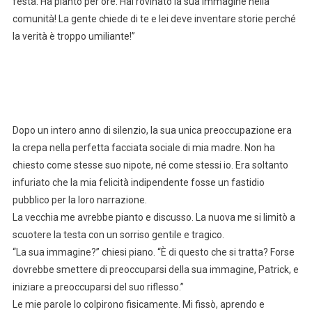
festa. Ha pianto per ore. Hai rovinato la sua immagine nella
comunità! La gente chiede di te e lei deve inventare storie perché
la verità è troppo umiliante!”
Dopo un intero anno di silenzio, la sua unica preoccupazione era
la crepa nella perfetta facciata sociale di mia madre. Non ha
chiesto come stesse suo nipote, né come stessi io. Era soltanto
infuriato che la mia felicità indipendente fosse un fastidio
pubblico per la loro narrazione.
La vecchia me avrebbe pianto e discusso. La nuova me si limitò a
scuotere la testa con un sorriso gentile e tragico.
“La sua immagine?” chiesi piano. “È di questo che si tratta? Forse
dovrebbe smettere di preoccuparsi della sua immagine, Patrick, e
iniziare a preoccuparsi del suo riflesso.”
Le mie parole lo colpirono fisicamente. Mi fissò, aprendo e