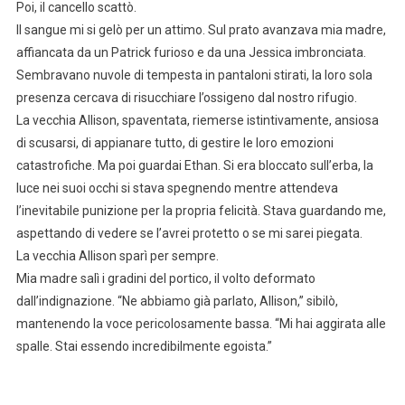
Poi, il cancello scattò.
Il sangue mi si gelò per un attimo. Sul prato avanzava mia madre,
affiancata da un Patrick furioso e da una Jessica imbronciata.
Sembravano nuvole di tempesta in pantaloni stirati, la loro sola
presenza cercava di risucchiare l’ossigeno dal nostro rifugio.
La vecchia Allison, spaventata, riemerse istintivamente, ansiosa
di scusarsi, di appianare tutto, di gestire le loro emozioni
catastrofiche. Ma poi guardai Ethan. Si era bloccato sull’erba, la
luce nei suoi occhi si stava spegnendo mentre attendeva
l’inevitabile punizione per la propria felicità. Stava guardando me,
aspettando di vedere se l’avrei protetto o se mi sarei piegata.
La vecchia Allison sparì per sempre.
Mia madre salì i gradini del portico, il volto deformato
dall’indignazione. “Ne abbiamo già parlato, Allison,” sibilò,
mantenendo la voce pericolosamente bassa. “Mi hai aggirata alle
spalle. Stai essendo incredibilmente egoista.”