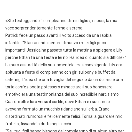
«Sto festeggiando il compleanno di mio figlio», risposi, la mia
voce sorprendentemente ferma e serena.
Patrick fece un passo avanti, il volto acceso da una rabbia
infantile. “Stai facendo sentire di nuovo i miei figli poco
importanti! Jessica ha passato tutta la mattina a spiegare a Lily
perché Ethan fa una festa e lei no. Hai idea di quanto sia difficile?”
La pura assurdità della sua lamentela era sconvolgente. Lily era
abituata a feste di compleanno con giri sui pony e buffet da
catering. L’idea che una tovaglia del negozio da un dollaro e una
torta confezionata potessero minacciare il suo benessere
emotivo era una testimonianza del suo incredibile narcisismo.
Guardai oltre loro verso il cortile, dove Ethan e i suoi amici
avevano formato un mucchio ridanciano sull’erba. Erano
disordinati, rumorosi e felicemente felici. Tornai a guardare mio
fratello, fissandolo dritto negli occhi.
“Se i tuoi figli hanno bisogno del compleanno di qualcun altro per