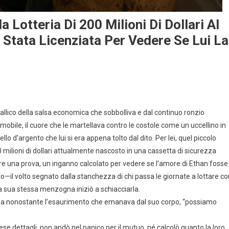
 Lotteria Di 200 Milioni Di Dollari Al
 Stata Licenziata Per Vedere Se Lui La
llico della salsa economica che sobbolliva e dal continuo ronzio
mobile, il cuore che le martellava contro le costole come un uccellino in
o d’argento che lui si era appena tolto dal dito. Per lei, quel piccolo
 milioni di dollari attualmente nascosto in una cassetta di sicurezza
uire una prova, un inganno calcolato per vedere se l’amore di Ethan fosse
—il volto segnato dalla stanchezza di chi passa le giornate a lottare co
la sua stessa menzogna iniziò a schiacciarla.
erma nonostante l’esaurimento che emanava dal suo corpo, “possiamo
ese dettagli, non andò nel panico per il mutuo, né calcolò quanto la loro