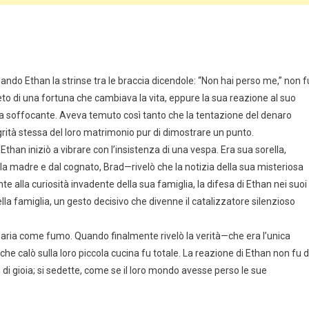
uando Ethan la strinse tra le braccia dicendole: “Non hai perso me,” non f
reto di una fortuna che cambiava la vita, eppure la sua reazione al suo
 era soffocante. Aveva temuto così tanto che la tentazione del denaro
tegrità stessa del loro matrimonio pur di dimostrare un punto.
 Ethan iniziò a vibrare con l’insistenza di una vespa. Era sua sorella,
a madre e dal cognato, Brad—rivelò che la notizia della sua misteriosa
e alla curiosità invadente della sua famiglia, la difesa di Ethan nei suoi
ella famiglia, un gesto decisivo che divenne il catalizzatore silenzioso
n aria come fumo. Quando finalmente rivelò la verità—che era l’unica
io che calò sulla loro piccola cucina fu totale. La reazione di Ethan non fu d
di gioia; si sedette, come se il loro mondo avesse perso le sue