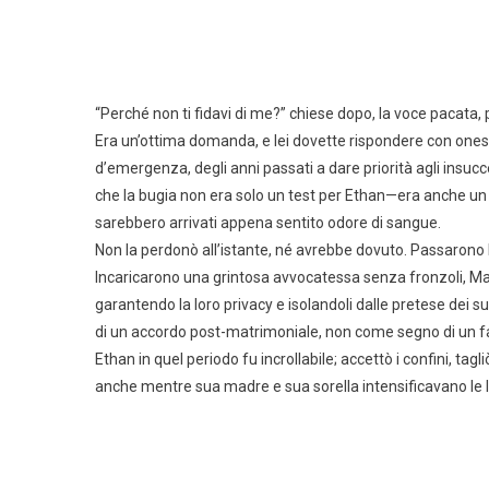
“Perché non ti fidavi di me?” chiese dopo, la voce pacata, 
Era un’ottima domanda, e lei dovette rispondere con onestà
d’emergenza, degli anni passati a dare priorità agli insuccess
che la bugia non era solo un test per Ethan—era anche un t
sarebbero arrivati appena sentito odore di sangue.
Non la perdonò all’istante, né avrebbe dovuto. Passarono 
Incaricarono una grintosa avvocatessa senza fronzoli, Mara 
garantendo la loro privacy e isolandoli dalle pretese dei s
di un accordo post-matrimoniale, non come segno di un f
Ethan in quel periodo fu incrollabile; accettò i confini, tag
anche mentre sua madre e sua sorella intensificavano le 