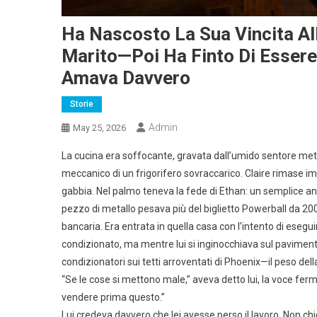
Ha Nascosto La Sua Vincita Alla
Marito—Poi Ha Finto Di Essere
Amava Davvero
Storie
Admin
May 25, 2026
La cucina era soffocante, gravata dall’umido sentore meta
meccanico di un frigorifero sovraccarico. Claire rimase im
gabbia. Nel palmo teneva la fede di Ethan: un semplice anell
pezzo di metallo pesava più del biglietto Powerball da 200
bancaria. Era entrata in quella casa con l’intento di eseg
condizionato, ma mentre lui si inginocchiava sul pavimento
condizionatori sui tetti arroventati di Phoenix—il peso del
“Se le cose si mettono male,” aveva detto lui, la voce f
vendere prima questo.”
Lui credeva davvero che lei avesse perso il lavoro. Non chi