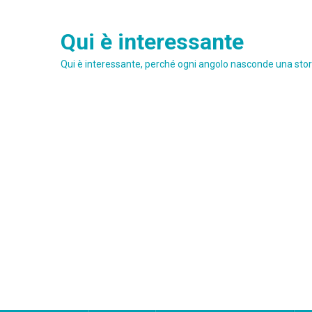
Skip
to
Qui è interessante
content
Qui è interessante, perché ogni angolo nasconde una stori