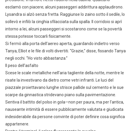
esclamò con piacere; alcuni passeggeri addirittura applaudirono.
Lysandra si alzò senza fretta. Raggiunse lo zaino sotto il sedile, lo
sollevò e infilò la cinghia sfilacciata sulla spalla. Il corridoio si aprì
intorno a lei, alcuni passeggeri si scostarono come se la povertà
stessa potesse toccarli fisicamente.
Si fermò alla porta dell’aereo aperta, guardando indietro verso
Tanya, Elliot e le file di volti divertiti. “Grazie,” disse, fissando Tanya
negli occhi. “Ho visto abbastanza.”
Il peso dell’asfalto
Scese le scale metalliche nell’aria tagliente della notte, mentre le
risate la investivano da dietro come vetri infranti. Le luci del
piazzale proiettavano lunghe strisce pallide sul cemento e le sue
scarpe da ginnastica stridevano piano sulla pavimentazione.
Sentiva il battito del polso in gola—non per paura, ma per l’antica,
nauseante intimità di essere pubblicamente valutata e giudicata
indesiderabile da persone convinte di poter definire cosa significa
appartenere.