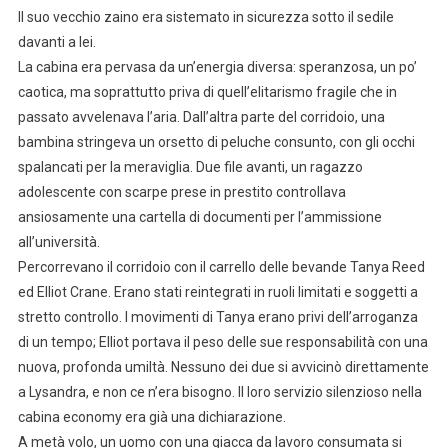
Il suo vecchio zaino era sistemato in sicurezza sotto il sedile
davanti a lei.
La cabina era pervasa da un’energia diversa: speranzosa, un po’
caotica, ma soprattutto priva di quell’elitarismo fragile che in
passato avvelenava l’aria. Dall’altra parte del corridoio, una
bambina stringeva un orsetto di peluche consunto, con gli occhi
spalancati per la meraviglia. Due file avanti, un ragazzo
adolescente con scarpe prese in prestito controllava
ansiosamente una cartella di documenti per l’ammissione
all’università.
Percorrevano il corridoio con il carrello delle bevande Tanya Reed
ed Elliot Crane. Erano stati reintegrati in ruoli limitati e soggetti a
stretto controllo. I movimenti di Tanya erano privi dell’arroganza
di un tempo; Elliot portava il peso delle sue responsabilità con una
nuova, profonda umiltà. Nessuno dei due si avvicinò direttamente
a Lysandra, e non ce n’era bisogno. Il loro servizio silenzioso nella
cabina economy era già una dichiarazione.
A metà volo, un uomo con una giacca da lavoro consumata si