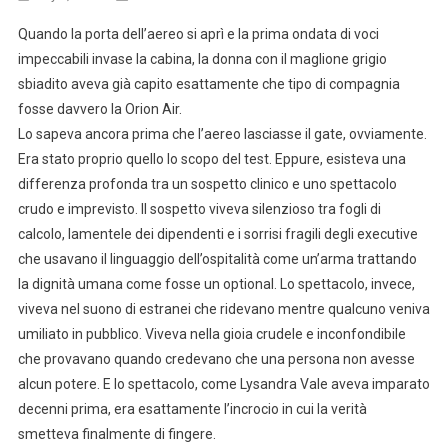
Quando la porta dell’aereo si aprì e la prima ondata di voci
impeccabili invase la cabina, la donna con il maglione grigio
sbiadito aveva già capito esattamente che tipo di compagnia
fosse davvero la Orion Air.
Lo sapeva ancora prima che l’aereo lasciasse il gate, ovviamente.
Era stato proprio quello lo scopo del test. Eppure, esisteva una
differenza profonda tra un sospetto clinico e uno spettacolo
crudo e imprevisto. Il sospetto viveva silenzioso tra fogli di
calcolo, lamentele dei dipendenti e i sorrisi fragili degli executive
che usavano il linguaggio dell’ospitalità come un’arma trattando
la dignità umana come fosse un optional. Lo spettacolo, invece,
viveva nel suono di estranei che ridevano mentre qualcuno veniva
umiliato in pubblico. Viveva nella gioia crudele e inconfondibile
che provavano quando credevano che una persona non avesse
alcun potere. E lo spettacolo, come Lysandra Vale aveva imparato
decenni prima, era esattamente l’incrocio in cui la verità
smetteva finalmente di fingere.