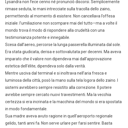
Lysandra non fece cenno né pronunciò discorsi. Semplicemente
rimase seduta, le mani intrecciate sulla tracolla dello zaino,
permettendo al momento di esistere. Non cancellava l’offesa
iniziale: l’umiliazione non scompare mai del tutto—ma a volte il
mondo trova il modo di rispondere alla crudeltà con una
testimonianza potente e innegabile.
Scesa dall’aereo, percorse la lunga passerella illuminata dal sole.
Era stata giudicata, derisa e sottovalutata per decenni. Ma aveva
imparato che il valore non dipendeva mai dall’approvazione
estetica dell’élite; dipendeva solo dalla verità.
Mentre usciva dal terminal e si inoltrava nell’aria fresca e
luminosa della città, posò la mano sulla tela logora dello zaino. I
sistemi avrebbero sempre resistito alla correzione. Il potere
avrebbe sempre cercato nuovi travestimenti. Ma la vecchia
certezza si era incrinata e la macchina del mondo si era spostata
in modo fondamentale.
Sua madre aveva avuto ragione in quell’aeroporto regionale
gelido, tanti anni fa. Non serve urlare per farsi sentire. Basta