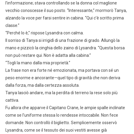
l’informazione; stava controllando se la donna col maglione
vecchio conoscesse il suo posto. “Interessante,” mormorò Tanya,
alzando la voce per farsi sentire in cabina. “Qui c’è scritto prima
classe.”
“Perché lo è,” rispose Lysandra con calma.
Il sorriso di Tanya si irrigidì di una frazione di grado. Allungò la
mano e pizzicò la cinghia dello zaino di Lysandra. “Questa borsa
non può restare qui. Non è adatta alla cabina.”
“Togli la mano dalla mia proprietà.”
La frase non era forte né emozionata, ma portava con sé un
peso enorme e ancorante—quel tipo di gravità che non deriva
dalla forza, ma dalla certezza assoluta.
Tanya lasciò andare, ma la perdita di terreno la rese solo più
cattiva.
Fu allora che apparve il Capitano Crane, le ampie spalle inclinate
come se l’uniforme stessa lo rendesse intoccabile. Non fece
domande. Non controllò il biglietto. Semplicemente osservò
Lysandra, come se il tessuto dei suoi vestiti avesse già