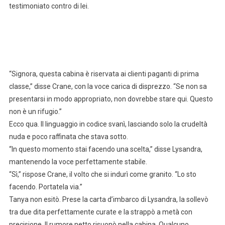
testimoniato contro di lei.
“Signora, questa cabina è riservata ai clienti paganti di prima
classe,” disse Crane, con la voce carica di disprezzo. “Se non sa
presentarsi in modo appropriato, non dovrebbe stare qui. Questo
non è un rifugio.”
Ecco qua. Il linguaggio in codice svanì, lasciando solo la crudeltà
nuda e poco raffinata che stava sotto.
“In questo momento stai facendo una scelta,” disse Lysandra,
mantenendo la voce perfettamente stabile.
“Sì,” rispose Crane, il volto che si indurì come granito. “Lo sto
facendo. Portatela via.”
Tanya non esitò. Prese la carta d’imbarco di Lysandra, la sollevò
tra due dita perfettamente curate e la strappò a metà con
precisione. Il rumore netto risuonò nella cabina. Qualcuno