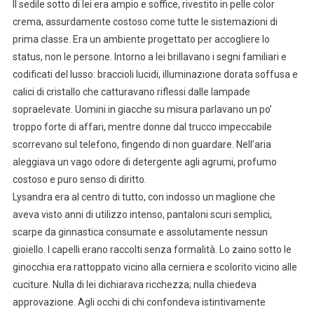
Il sedile sotto di lei era ampio e soffice, rivestito in pelle color
crema, assurdamente costoso come tutte le sistemazioni di
prima classe. Era un ambiente progettato per accogliere lo
status, non le persone. Intorno a lei brillavano i segni familiari e
codificati del lusso: braccioli lucidi, illuminazione dorata soffusa e
calici di cristallo che catturavano riflessi dalle lampade
sopraelevate. Uomini in giacche su misura parlavano un po’
troppo forte di affari, mentre donne dal trucco impeccabile
scorrevano sul telefono, fingendo di non guardare. Nell’aria
aleggiava un vago odore di detergente agli agrumi, profumo
costoso e puro senso di diritto.
Lysandra era al centro di tutto, con indosso un maglione che
aveva visto anni di utilizzo intenso, pantaloni scuri semplici,
scarpe da ginnastica consumate e assolutamente nessun
gioiello. I capelli erano raccolti senza formalità. Lo zaino sotto le
ginocchia era rattoppato vicino alla cerniera e scolorito vicino alle
cuciture. Nulla di lei dichiarava ricchezza; nulla chiedeva
approvazione. Agli occhi di chi confondeva istintivamente