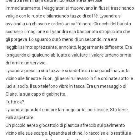
Dentro il terminal, il calore fluorescente la avvolse
immediatamente. I viaggiatori si muovevano in flussi, trascinando
valigie con le ruote e bilanciando tazze di caffè. Lysandra si
avvicinò a un chiosco e ordinò un caffè nero. Gli occhi del barista
scorsero il maglione di Lysandra e la banconota stropicciata che
gli porgeva. Lo sguardo durò meno di un secondo, ma era
leggibilissimo: sprezzante, annoiato, leggermente diffidente. Era
lo sguardo di qualcuno abituato a valutare il valore umano prima
di fornire un servizio.
Lysandra prese la sua tazza e si sedette su una panchina vuota
vicino alle finestre. Fuori, gli aerei rullavano in file ordinate sotto le
luci al sodio. Il suo telefono vibrò in tasca. Era un messaggio di
Claire, la sua capo di gabinetto.
Tutto ok?
Lysandra guardò il cursore lampeggiante, poi scrisse. Sto bene.
Falli aspettare.
Un piccolo aereo giocattolo di plastica sfrecciò sul pavimento
vicino alle sue scarpe. Lysandra si chinò, lo raccolse e lo restituì a