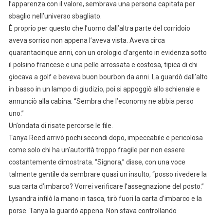
l’apparenza con il valore, sembrava una persona capitata per
sbaglio nell’universo sbagliato.
È proprio per questo che l’uomo dall’altra parte del corridoio
aveva sorriso non appena l’aveva vista. Aveva circa
quarantacinque anni, con un orologio d’argento in evidenza sotto
il polsino francese e una pelle arrossata e costosa, tipica di chi
giocava a golf e beveva buon bourbon da anni. La guardò dall’alto
in basso in un lampo di giudizio, poi si appoggiò allo schienale e
annunciò alla cabina: “Sembra che l’economy ne abbia perso
uno.”
Un’ondata di risate percorse le file.
Tanya Reed arrivò pochi secondi dopo, impeccabile e pericolosa
come solo chi ha un’autorità troppo fragile per non essere
costantemente dimostrata. “Signora,” disse, con una voce
talmente gentile da sembrare quasi un insulto, “posso rivedere la
sua carta d’imbarco? Vorrei verificare l’assegnazione del posto.”
Lysandra infilò la mano in tasca, tirò fuori la carta d’imbarco e la
porse. Tanya la guardò appena. Non stava controllando