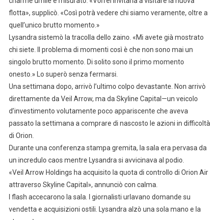
charme umile e misurato. «Vorrei invitarla a visitare la nuova
flotta», supplicò. «Così potrà vedere chi siamo veramente, oltre a
quell’unico brutto momento.»
Lysandra sistemò la tracolla dello zaino. «Mi avete già mostrato
chi siete. Il problema di momenti così è che non sono mai un
singolo brutto momento. Di solito sono il primo momento
onesto.» Lo superò senza fermarsi.
Una settimana dopo, arrivò l’ultimo colpo devastante. Non arrivò
direttamente da Veil Arrow, ma da Skyline Capital—un veicolo
d’investimento volutamente poco appariscente che aveva
passato la settimana a comprare di nascosto le azioni in difficoltà
di Orion.
Durante una conferenza stampa gremita, la sala era pervasa da
un incredulo caos mentre Lysandra si avvicinava al podio.
«Veil Arrow Holdings ha acquisito la quota di controllo di Orion Air
attraverso Skyline Capital», annunciò con calma.
I flash accecarono la sala. I giornalisti urlavano domande su
vendetta e acquisizioni ostili. Lysandra alzò una sola mano e la