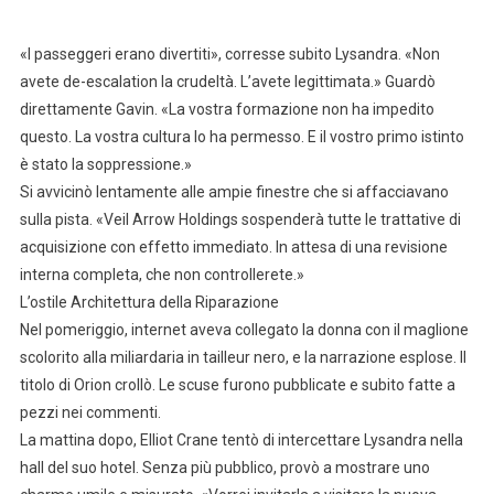
«I passeggeri erano divertiti», corresse subito Lysandra. «Non
avete de-escalation la crudeltà. L’avete legittimata.» Guardò
direttamente Gavin. «La vostra formazione non ha impedito
questo. La vostra cultura lo ha permesso. E il vostro primo istinto
è stato la soppressione.»
Si avvicinò lentamente alle ampie finestre che si affacciavano
sulla pista. «Veil Arrow Holdings sospenderà tutte le trattative di
acquisizione con effetto immediato. In attesa di una revisione
interna completa, che non controllerete.»
L’ostile Architettura della Riparazione
Nel pomeriggio, internet aveva collegato la donna con il maglione
scolorito alla miliardaria in tailleur nero, e la narrazione esplose. Il
titolo di Orion crollò. Le scuse furono pubblicate e subito fatte a
pezzi nei commenti.
La mattina dopo, Elliot Crane tentò di intercettare Lysandra nella
hall del suo hotel. Senza più pubblico, provò a mostrare uno