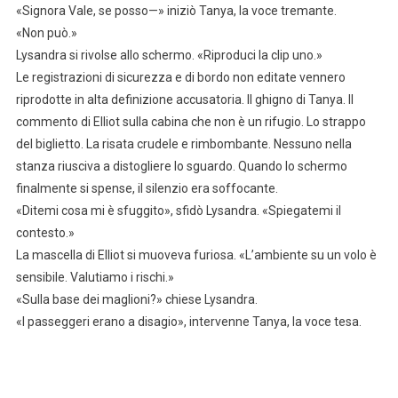
«Signora Vale, se posso—» iniziò Tanya, la voce tremante.
«Non può.»
Lysandra si rivolse allo schermo. «Riproduci la clip uno.»
Le registrazioni di sicurezza e di bordo non editate vennero
riprodotte in alta definizione accusatoria. Il ghigno di Tanya. Il
commento di Elliot sulla cabina che non è un rifugio. Lo strappo
del biglietto. La risata crudele e rimbombante. Nessuno nella
stanza riusciva a distogliere lo sguardo. Quando lo schermo
finalmente si spense, il silenzio era soffocante.
«Ditemi cosa mi è sfuggito», sfidò Lysandra. «Spiegatemi il
contesto.»
La mascella di Elliot si muoveva furiosa. «L’ambiente su un volo è
sensibile. Valutiamo i rischi.»
«Sulla base dei maglioni?» chiese Lysandra.
«I passeggeri erano a disagio», intervenne Tanya, la voce tesa.