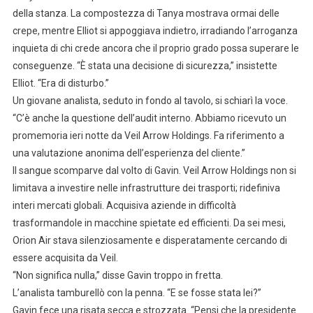
della stanza. La compostezza di Tanya mostrava ormai delle
crepe, mentre Elliot si appoggiava indietro, irradiando l’arroganza
inquieta di chi crede ancora che il proprio grado possa superare le
conseguenze. “È stata una decisione di sicurezza,” insistette
Elliot. “Era di disturbo.”
Un giovane analista, seduto in fondo al tavolo, si schiarì la voce.
“C’è anche la questione dell’audit interno. Abbiamo ricevuto un
promemoria ieri notte da Veil Arrow Holdings. Fa riferimento a
una valutazione anonima dell’esperienza del cliente.”
Il sangue scomparve dal volto di Gavin. Veil Arrow Holdings non si
limitava a investire nelle infrastrutture dei trasporti; ridefiniva
interi mercati globali. Acquisiva aziende in difficoltà
trasformandole in macchine spietate ed efficienti. Da sei mesi,
Orion Air stava silenziosamente e disperatamente cercando di
essere acquisita da Veil.
“Non significa nulla,” disse Gavin troppo in fretta.
L’analista tamburellò con la penna. “E se fosse stata lei?”
Gavin fece una risata secca e strozzata. “Pensi che la presidente