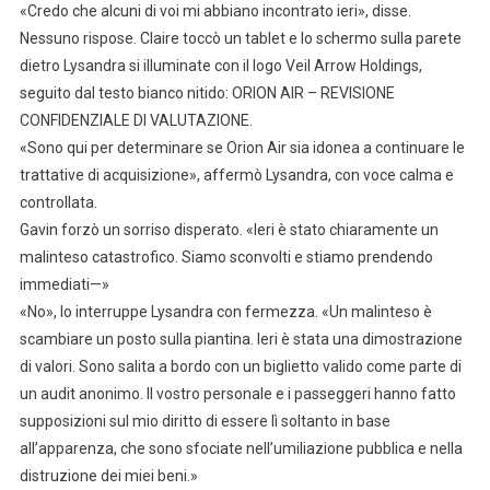
«Credo che alcuni di voi mi abbiano incontrato ieri», disse.
Nessuno rispose. Claire toccò un tablet e lo schermo sulla parete
dietro Lysandra si illuminate con il logo Veil Arrow Holdings,
seguito dal testo bianco nitido: ORION AIR – REVISIONE
CONFIDENZIALE DI VALUTAZIONE.
«Sono qui per determinare se Orion Air sia idonea a continuare le
trattative di acquisizione», affermò Lysandra, con voce calma e
controllata.
Gavin forzò un sorriso disperato. «Ieri è stato chiaramente un
malinteso catastrofico. Siamo sconvolti e stiamo prendendo
immediati—»
«No», lo interruppe Lysandra con fermezza. «Un malinteso è
scambiare un posto sulla piantina. Ieri è stata una dimostrazione
di valori. Sono salita a bordo con un biglietto valido come parte di
un audit anonimo. Il vostro personale e i passeggeri hanno fatto
supposizioni sul mio diritto di essere lì soltanto in base
all’apparenza, che sono sfociate nell’umiliazione pubblica e nella
distruzione dei miei beni.»