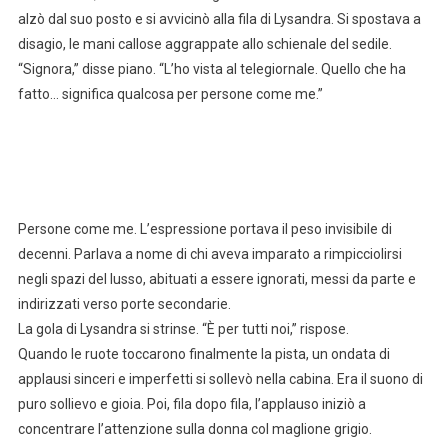
alzò dal suo posto e si avvicinò alla fila di Lysandra. Si spostava a
disagio, le mani callose aggrappate allo schienale del sedile.
“Signora,” disse piano. “L’ho vista al telegiornale. Quello che ha
fatto… significa qualcosa per persone come me.”
Persone come me. L’espressione portava il peso invisibile di
decenni. Parlava a nome di chi aveva imparato a rimpicciolirsi
negli spazi del lusso, abituati a essere ignorati, messi da parte e
indirizzati verso porte secondarie.
La gola di Lysandra si strinse. “È per tutti noi,” rispose.
Quando le ruote toccarono finalmente la pista, un ondata di
applausi sinceri e imperfetti si sollevò nella cabina. Era il suono di
puro sollievo e gioia. Poi, fila dopo fila, l’applauso iniziò a
concentrare l’attenzione sulla donna col maglione grigio.