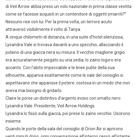
di Veil Arrow abbia preso un volo nazionale in prima classe vestita
come se facesse acquisti in un contenitore di oggetti smarriti?”
Nessuno rise con lui. Per la prima volta, un terrore acuto
attraversò visibilmente il volto di Tanya.
A cinque chilometri di distanza, in una suite d’hotel silenziosa,
Lysandra Vale si trovava davanti a uno specchio, allacciando il
polsino di una giacca nera su misura. Il vecchio maglione grigio
era accuratamente piegato su una sedia; lo zaino logoro era
accanto. Con l’abito impeccabile e le linee pulite della sua
silhouette, appariva esattamente come le sale del consiglio si
aspettavano che apparisse il potere: costosa in un modo che non
aveva mai bisogno di gridarlo.
Claire le porse un distintivo d’argento inciso con smalto nero:
Lysandra Vale. Presidente, Veil Arrow Holdings.
Lysandra lo fissò sulla giacca, poi prese lo zaino vecchio. Uscirono
insieme.
Quando le porte della sala del consiglio di Orion Air si aprirono
venti minuti dopo, ogni conversazione all’interno cessò all’istante.