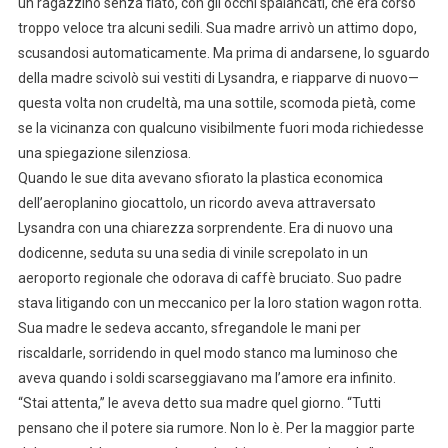
un ragazzino senza fiato, con gli occhi spalancati, che era corso
troppo veloce tra alcuni sedili. Sua madre arrivò un attimo dopo,
scusandosi automaticamente. Ma prima di andarsene, lo sguardo
della madre scivolò sui vestiti di Lysandra, e riapparve di nuovo—
questa volta non crudeltà, ma una sottile, scomoda pietà, come
se la vicinanza con qualcuno visibilmente fuori moda richiedesse
una spiegazione silenziosa.
Quando le sue dita avevano sfiorato la plastica economica
dell’aeroplanino giocattolo, un ricordo aveva attraversato
Lysandra con una chiarezza sorprendente. Era di nuovo una
dodicenne, seduta su una sedia di vinile screpolato in un
aeroporto regionale che odorava di caffè bruciato. Suo padre
stava litigando con un meccanico per la loro station wagon rotta.
Sua madre le sedeva accanto, sfregandole le mani per
riscaldarle, sorridendo in quel modo stanco ma luminoso che
aveva quando i soldi scarseggiavano ma l’amore era infinito.
“Stai attenta,” le aveva detto sua madre quel giorno. “Tutti
pensano che il potere sia rumore. Non lo è. Per la maggior parte