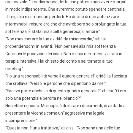
ragionevole. “I medici hanno detto che potresti non vivere mai più
in modo indipendente. Che avremmo potuto spendere centinaia
di migliaia e comunque perderti. Ho deciso di non autorizzare
interminabili misure eroiche che avrebbero solo prolungato la tua
sofferenza. È stata una scelta generosa, d’amore.”
“Non mascherare la tua avidità da misericordia,” sibilai,
propendendomi in avanti. “Non pensavi alla mia sofferenza.
Guardavi le proiezioni dei costi. Non mi hai nemmeno visitata in
terapia intensiva. Hai chiesto del conto e sei tornato ai tuoi
meeting.”
“Ho una responsabilità verso il quadro generale!” gridò, la facciata
che crollava. “Verso le persone che dipendono da me!”
“Facevo parte anche io di questo quadro generale?” chiesi. “O ero
solo una potenziale perdita nel bilancio?”
Non ebbe risposta. Mi supplicò di ritirare i documenti, di aiutarlo a
presentare la vicenda come un'”aggressiva ma legale
incomprensione.”
“Questa non è una trattativa,” gli dissi. “Non sono una delle tue