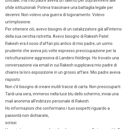
ufficiale, ma mio padre aveva un talento per sopravvivere alle
sfide istituzionali. Poteva trascinare una battaglia legale per
decenni. Non volevo una guerra di logoramento. Volevo
un’implosione.
Per ottenere ciò, avevo bisogno di un catalizzatore già all’interno
della sua cerchia ristretta. Avevo bisogno di Rakesh Patel.
Rakesh era il socio d’affari più antico di mio padre, un uomo
prudente che aveva più volte espresso preoccupazione per la
ristrutturazione aggressiva di Landers Holdings. Ho trovato una
conversazione via email in cui Rakesh supplicava mio padre di
chiarire la loro esposizione in un grosso affare. Mio padre aveva
risposto:
Non c’è bisogno di creare inutili tracce di carta. Non preoccuparti.
Tardi una sera, immerso nella luce blu dello schermo, inviai una
mail anonima all’indirizzo personale di Rakesh.
Ho informazioni che confermano i tuoi sospetti riguardo a
passività non dichiarate,
scrissi.