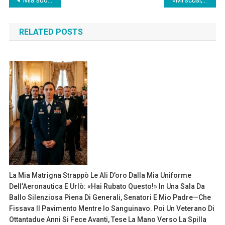
Post
Mia suocera ha messo qualcosa nel mio champagne al nostro matrimonio, così ho scambiato i bicchieri e sono rimasta in silenzio.
«Mi scusi, lei è il personale di servizio?» chiese la moglie del CEO, bloccandomi la strada verso la sala da ballo. Mi disse che i camerieri dovevano usare l’ingresso laterale. Tre dirigenti risero. Mia figlia quattordicenne guardò il mio volto arrossire. Sorrisi soltanto, senza dire nulla, e me ne andai presto. All’alba avevo già convocato un consiglio straordinario. Perché non ero il catering. Ero il socio silenzioso che possiede il 62% dell’azienda— e avevo appena deciso il futuro di suo marito.
navigation
RELATED POSTS
La Mia Matrigna Strappò Le Ali D’oro Dalla Mia Uniforme
Dell’Aeronautica E Urlò: «Hai Rubato Questo!» In Una Sala Da
Ballo Silenziosa Piena Di Generali, Senatori E Mio Padre—Che
Fissava Il Pavimento Mentre Io Sanguinavo. Poi Un Veterano Di
Ottantadue Anni Si Fece Avanti, Tese La Mano Verso La Spilla