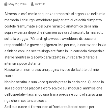
Admin
May 27, 2026
Almeno, è così che la sequenza temporale si organizza nella mia
memoria. I chirurghi avrebbero poi parlato di velocità d’impatto,
costole frantumate e del puro miracolo anatomico della mia
sopravvivenza dopo che il camion aveva schiacciato la mia auto
sotto la pioggia. Più tardi, gli avvocati avrebbero discusso di
responsabilità e grave negligenza. Ma per me, la narrazione inizia
e finisce con una scelta singolare fatta in un corridoio d’ospedale
sterile mentre io giacevo paralizzato in un reparto di terapia
intensiva poco distante.
Ha scelto un numero su una pagina invece del battito del mio
cuore.
Non ho sentito la sua voce quando prese la decisione. Quando la
sua stilografica placcata d’oro scivolò sui moduli di ammissione
dell’ospedale—lasciando una firma precisa e controllata su una
riga che in sostanza diceva,
Se il suo cuore si ferma, non affrontare ulteriori spese per