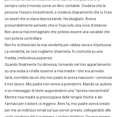
sempre visto il mondo come un libro contabile. Credeva che le
persone fossero investimenti, e credeva chiaramente che io fossi
un asset che si stava deprezzando. Ha sbagliato. Aveva
presumibilmente pensato che io fossi solo una voce di bilancio.
Non aveva mai immaginato che potessi essere una variabile che
non poteva controllare.
Non ho orchestrato la mia vendetta per rabbia cieca e impetuosa.
La vendetta, se così vogliamo chiamarla, fu costruita su una
fredda, meticolosa pazienza.
Quando finalmente fui dimessa, tornando nel mio appartamento
su una sedia a rotelle insieme a mia madre—che era arrivata
tardi, inorridita da ciò che mio padre le aveva nascosto—cominciai
il mio lavoro. Mio padre non venne a prendermi. Mandò un autista
e un messaggio di testo augurandomi una “ripresa concentrata”.
Mentre mia madre si preoccupava delle terapie fisiche e dei
farmaci per il dolore, io leggevo. Anni fa, mio padre aveva creato
per me un indirizzo email sul suo server privato, collegandolo alle
unità condivise del suo impero, Landers Holdings. Doveva essere