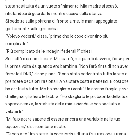
stata sostituita da un vuoto sfinimento. Mia madre si scusò,
rifiutandosi di guardarlo mentre usciva dalla stanza.
Si sedette sulla poltrona di fronte a me, le mani appoggiate
goffamente sulle ginocchia.
“Volevo vederti,” disse, “prima che le cose diventino più
complicate.”
“Più complicato delle indagini federali?” chiesi.
Sussultò ma non discuté. Mi guardò, mi guardò davvero, forse per
la prima volta da quando ero bambina. “Non farò finta di non aver
firmato il DNR,” disse piano. “Sono stato addestrato tutta la vita a
prendere decisioni razionali. A valutare costi e benefici. È così che
ho costruito tutto. Ma ho sbagliato i conti.” Un sorriso fragile, privo
di allegria, gli sfiorò le labbra. “Ho sbagliato le probabilità della tua
sopravvivenza, la stabilità della mia azienda, e ho sbagliato a
valutarti.”
“Mi fa piacere sapere di essere ancora una variabile nelle tue
equazioni,” dissi con tono neutro.
“Tengo a te,” insistette, la voce intrisa di una frustrazione strana,