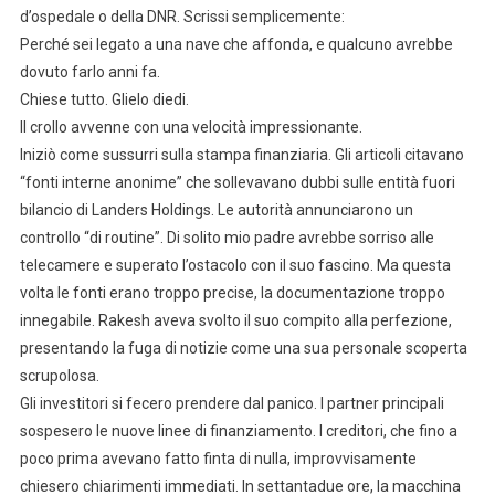
d’ospedale o della DNR. Scrissi semplicemente:
Perché sei legato a una nave che affonda, e qualcuno avrebbe
dovuto farlo anni fa.
Chiese tutto. Glielo diedi.
Il crollo avvenne con una velocità impressionante.
Iniziò come sussurri sulla stampa finanziaria. Gli articoli citavano
“fonti interne anonime” che sollevavano dubbi sulle entità fuori
bilancio di Landers Holdings. Le autorità annunciarono un
controllo “di routine”. Di solito mio padre avrebbe sorriso alle
telecamere e superato l’ostacolo con il suo fascino. Ma questa
volta le fonti erano troppo precise, la documentazione troppo
innegabile. Rakesh aveva svolto il suo compito alla perfezione,
presentando la fuga di notizie come una sua personale scoperta
scrupolosa.
Gli investitori si fecero prendere dal panico. I partner principali
sospesero le nuove linee di finanziamento. I creditori, che fino a
poco prima avevano fatto finta di nulla, improvvisamente
chiesero chiarimenti immediati. In settantadue ore, la macchina