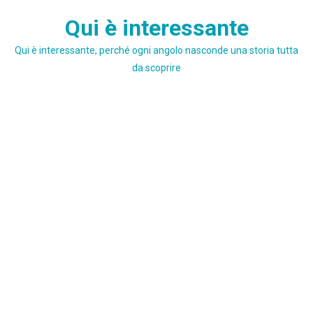
Skip
Qui è interessante
to
content
Qui è interessante, perché ogni angolo nasconde una storia tutta
da scoprire