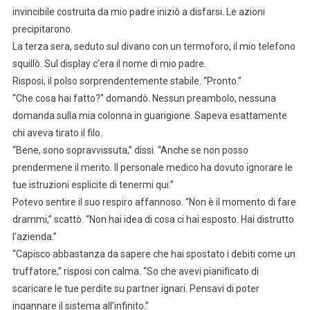
invincibile costruita da mio padre iniziò a disfarsi. Le azioni
precipitarono.
La terza sera, seduto sul divano con un termoforo, il mio telefono
squillò. Sul display c’era il nome di mio padre.
Risposi, il polso sorprendentemente stabile. “Pronto.”
“Che cosa hai fatto?” domandò. Nessun preambolo, nessuna
domanda sulla mia colonna in guarigione. Sapeva esattamente
chi aveva tirato il filo.
“Bene, sono sopravvissuta,” dissi. “Anche se non posso
prendermene il merito. Il personale medico ha dovuto ignorare le
tue istruzioni esplicite di tenermi qui.”
Potevo sentire il suo respiro affannoso. “Non è il momento di fare
drammi,” scattò. “Non hai idea di cosa ci hai esposto. Hai distrutto
l’azienda.”
“Capisco abbastanza da sapere che hai spostato i debiti come un
truffatore,” risposi con calma. “So che avevi pianificato di
scaricare le tue perdite su partner ignari. Pensavi di poter
ingannare il sistema all’infinito.”