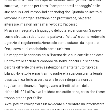
istruttivo, un modo per farmi “comprendere il paesaggio” delle
sue acquisizioni immobiliari e tecnologiche. Quando ho scelto di
lavorare in un’organizzazione non profit invece, ha perso
interesse, ma non mi ha mai revocato l’accesso.
Mi aveva insegnato il linguaggio del potere per osmosi. Sapevo
come sfruttava i debiti, come parlava di “ottica” e come vedeva le
agenzie di regolamentazione solo come ostacoli da superare.
Ora, usavo quel vocabolario come un’arma.
Ho mappato le connessioni all’interno delle sue cartelle annidate.
Ho trovato le società di comodo dai nomi innocui. Ho scoperto
perdite differite che aveva intenzionalmente tenuto fuori dai
bilanci. Ho letto le email tra mio padre e la sua consulente legale,
Jessica, in cui lei lo avvertiva che le sue interpretazioni dei
regolamenti finanziari “spingevano ai limiti esterni della
difendibilità”. Lui l’aveva liquidata con sufficienza, certo che fosse
troppo grande per fallire.
Avrei potuto rivolgermi a un avvocato e diventare un informatore