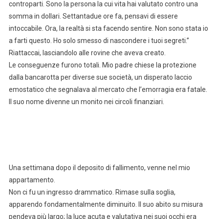
controparti. Sono la persona la cui vita hai valutato contro una
somma in dollari. Settantadue ore fa, pensavi di essere
intoccabile. Ora, la realtà si sta facendo sentire. Non sono stata io
a farti questo. Ho solo smesso di nascondere i tuoi segreti.”
Riattaccai, lasciandolo alle rovine che aveva creato.
Le conseguenze furono totali. Mio padre chiese la protezione
dalla bancarotta per diverse sue società, un disperato laccio
emostatico che segnalava al mercato che l’emorragia era fatale.
Il suo nome divenne un monito nei circoli finanziari.
Una settimana dopo il deposito di fallimento, venne nel mio
appartamento.
Non ci fu un ingresso drammatico. Rimase sulla soglia,
apparendo fondamentalmente diminuito. Il suo abito su misura
pendeva più largo; la luce acuta e valutativa nei suoi occhi era