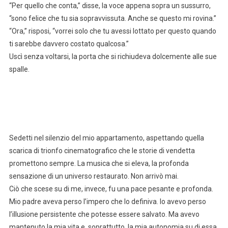
“Per quello che conta,” disse, la voce appena sopra un sussurro,
“sono felice che tu sia sopravvissuta. Anche se questo mi rovina.”
“Ora,” risposi, “vorrei solo che tu avessi lottato per questo quando
ti sarebbe davvero costato qualcosa.”
Uscì senza voltarsi, la porta che si richiudeva dolcemente alle sue
spalle.
Sedetti nel silenzio del mio appartamento, aspettando quella
scarica di trionfo cinematografico che le storie di vendetta
promettono sempre. La musica che si eleva, la profonda
sensazione di un universo restaurato. Non arrivò mai.
Ciò che scese su di me, invece, fu una pace pesante e profonda.
Mio padre aveva perso l’impero che lo definiva. Io avevo perso
l’illusione persistente che potesse essere salvato. Ma avevo
mantenuto la mia vita e, soprattutto, la mia autonomia su di essa.