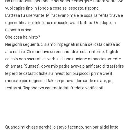
Ho un interesse personale nel vedere emergere l’intera verità. Se
vuoi capire fino in fondo a cosa sei esposto, rispondi.
L’attesa fu snervante. Mi facevano male le ossa, la ferita tirava e
ogni notifica sul telefono mi accelerava il battito. Ore dopo, la
risposta arrivò.
Che cosa hai visto?
Nei giorni seguenti, ci siamo impegnati in una delicata danza ad
alto rischio. Gli mandavo screenshot di circolari interne, fogli di
calcolo non oscurati e i verbali di una riunione minacciosamente
chiamata “Sunset”, dove mio padre aveva pianificato di trasferire
le perdite catastrofiche su investitori più piccoli prima che il
mercato correggesse. Rakesh poneva domande mirate, per
testarmi. Rispondevo con metadati freddi e verificabili.
Quando mi chiese perché lo stavo facendo, non parlai del letto