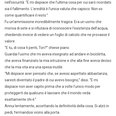
nell’oscurità. “E mi dispiace che l’ultima cosa per cui sarò ricordato
sia il fallimento. L’eredità è l’unica valuta che capisco. Non so
come quantificare il resto.”
Fu un’ammissione incredibilmente tragica. Era un uomo che
moriva di sete e si rifiutava di riconoscere l’esistenza dell’acqua,
chiedendo invece di vedere un foglio di calcolo che ne provasse il
valore.
“E tu, di cosa ti penti, Tori?” chiese piano.
Guardai l’uomo che mi aveva insegnato ad andare in bicicletta,
che aveva finanziato la mia istruzione e che alla fine aveva deciso
che la mia vita era una spesa inutile.
“Mi dispiace aver pensato che, se avessi aspettato abbastanza,
saresti diventato il padre di cui avevo bisogno,” dissi. “E mi
dispiace non aver capito prima che a volte l’unico modo per
proteggerti da qualcuno è lasciare che il mondo veda
esattamente chi è.”
Annui lentamente, accettando la definitività della cosa. Si alzò in
piedi, fermandosi vicino alla porta.