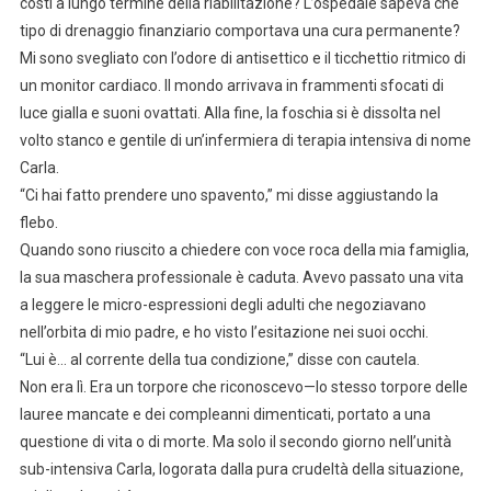
costi a lungo termine della riabilitazione? L’ospedale sapeva che
tipo di drenaggio finanziario comportava una cura permanente?
Mi sono svegliato con l’odore di antisettico e il ticchettio ritmico di
un monitor cardiaco. Il mondo arrivava in frammenti sfocati di
luce gialla e suoni ovattati. Alla fine, la foschia si è dissolta nel
volto stanco e gentile di un’infermiera di terapia intensiva di nome
Carla.
“Ci hai fatto prendere uno spavento,” mi disse aggiustando la
flebo.
Quando sono riuscito a chiedere con voce roca della mia famiglia,
la sua maschera professionale è caduta. Avevo passato una vita
a leggere le micro-espressioni degli adulti che negoziavano
nell’orbita di mio padre, e ho visto l’esitazione nei suoi occhi.
“Lui è… al corrente della tua condizione,” disse con cautela.
Non era lì. Era un torpore che riconoscevo—lo stesso torpore delle
lauree mancate e dei compleanni dimenticati, portato a una
questione di vita o di morte. Ma solo il secondo giorno nell’unità
sub-intensiva Carla, logorata dalla pura crudeltà della situazione,