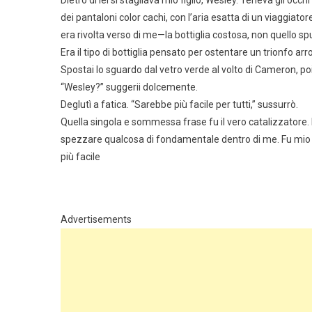
Dietro di lei si stagliava mio figlio, Wesley. Teneva gli occ
dei pantaloni color cachi, con l’aria esatta di un viaggiat
era rivolta verso di me—la bottiglia costosa, non quello s
Era il tipo di bottiglia pensato per ostentare un trionfo arr
Spostai lo sguardo dal vetro verde al volto di Cameron, poi a
“Wesley?” suggerii dolcemente.
Deglutì a fatica. “Sarebbe più facile per tutti,” sussurrò.
Quella singola e sommessa frase fu il vero catalizzatore
spezzare qualcosa di fondamentale dentro di me. Fu mio fi
più facile
Advertisements