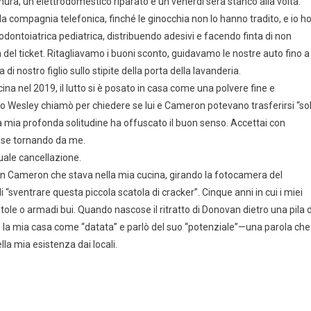
ura, un elettrodomestico riparato e un venerdì sera stanco alla volta.
r la compagnia telefonica, finché le ginocchia non lo hanno tradito, e io h
 odontoiatrica pediatrica, distribuendo adesivi e facendo finta di non
l ticket. Ritagliavamo i buoni sconto, guidavamo le nostre auto fino a
i nostro figlio sullo stipite della porta della lavanderia.
na nel 2019, il lutto si è posato in casa come una polvere fine e
ando Wesley chiamò per chiedere se lui e Cameron potevano trasferirsi “so
la mia profonda solitudine ha offuscato il buon senso. Accettai con
sse tornando da me.
uale cancellazione.
con Cameron che stava nella mia cucina, girando la fotocamera del
“sventrare questa piccola scatola di cracker”. Cinque anni in cui i miei
le o armadi bui. Quando nascose il ritratto di Donovan dietro una pila d
ò la mia casa come “datata” e parlò del suo “potenziale”—una parola che
la mia esistenza dai locali.