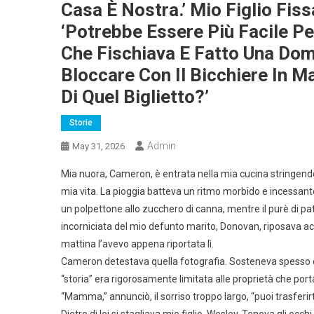
Casa È Nostra.’ Mio Figlio Fiss
‘Potrebbe Essere Più Facile Per
Che Fischiava E Fatto Una Dom
Bloccare Con Il Bicchiere In M
Di Quel Biglietto?’
Storie
Admin
May 31, 2026
Mia nuora, Cameron, è entrata nella mia cucina stringend
mia vita. La pioggia batteva un ritmo morbido e incessante co
un polpettone allo zucchero di canna, mentre il purè di p
incorniciata del mio defunto marito, Donovan, riposava acc
mattina l’avevo appena riportata lì.
Cameron detestava quella fotografia. Sosteneva spesso c
“storia” era rigorosamente limitata alle proprietà che port
“Mamma,” annunciò, il sorriso troppo largo, “puoi trasferir