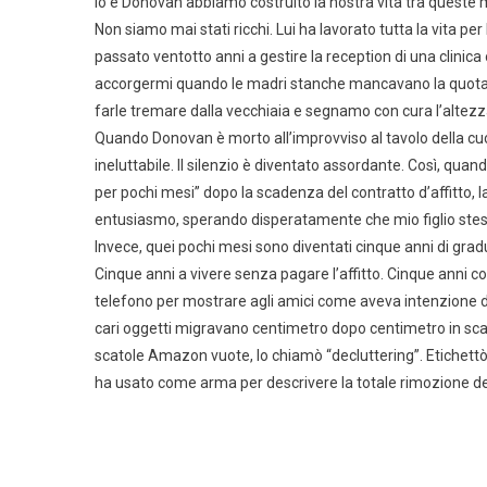
Io e Donovan abbiamo costruito la nostra vita tra queste m
Non siamo mai stati ricchi. Lui ha lavorato tutta la vita pe
passato ventotto anni a gestire la reception di una clinica
accorgermi quando le madri stanche mancavano la quota de
farle tremare dalla vecchiaia e segnamo con cura l’altezza d
Quando Donovan è morto all’improvviso al tavolo della cuci
ineluttabile. Il silenzio è diventato assordante. Così, qu
per pochi mesi” dopo la scadenza del contratto d’affitto, 
entusiasmo, sperando disperatamente che mio figlio ste
Invece, quei pochi mesi sono diventati cinque anni di grad
Cinque anni a vivere senza pagare l’affitto. Cinque anni 
telefono per mostrare agli amici come aveva intenzione di 
cari oggetti migravano centimetro dopo centimetro in scato
scatole Amazon vuote, lo chiamò “decluttering”. Etichett
ha usato come arma per descrivere la totale rimozione del