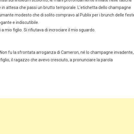
hi fissi sul linoleum scolorito, le mani profondamente infilate nelle tasche
ore in attesa che passi un brutto temporale. L’etichetta dello champagne
pumante modesto che di solito compravo al Publix per i brunch delle fest
ogante e indiscutibile.
 mio figlio. Si rifiutava di incrociare il mio sguardo.
. Non fu la sfrontata arroganza di Cameron, né lo champagne invadente,
glio, il ragazzo che avevo cresciuto, a pronunciare la parola