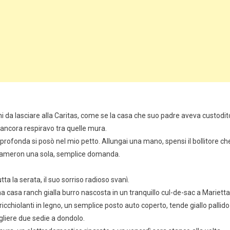
 da lasciare alla Caritas, come se la casa che suo padre aveva custodit
 ancora respiravo tra quelle mura.
e profonda si posò nel mio petto. Allungai una mano, spensi il bollitore ch
 a Cameron una sola, semplice domanda.
tta la serata, il suo sorriso radioso svanì.
 casa ranch gialla burro nascosta in un tranquillo cul-de-sac a Marietta
ricchiolanti in legno, un semplice posto auto coperto, tende giallo pallido
gliere due sedie a dondolo.