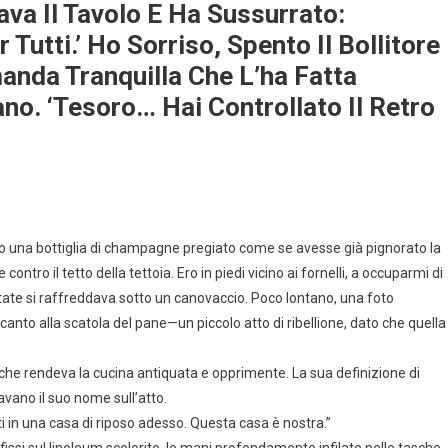
ava Il Tavolo E Ha Sussurrato:
 Tutti.’ Ho Sorriso, Spento Il Bollitore
anda Tranquilla Che L’ha Fatta
ano. ‘Tesoro… Hai Controllato Il Retro
o una bottiglia di champagne pregiato come se avesse già pignorato la
ntro il tetto della tettoia. Ero in piedi vicino ai fornelli, a occuparmi di
atate si raffreddava sotto un canovaccio. Poco lontano, una foto
anto alla scatola del pane—un piccolo atto di ribellione, dato che quella
he rendeva la cucina antiquata e opprimente. La sua definizione di
avano il suo nome sull’atto.
ti in una casa di riposo adesso. Questa casa è nostra.”