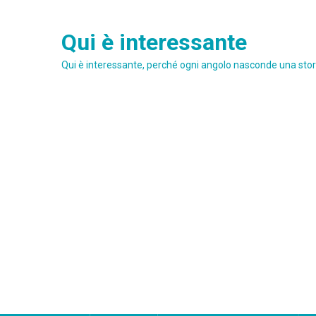
Skip
to
Qui è interessante
content
Qui è interessante, perché ogni angolo nasconde una stori