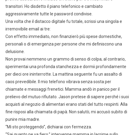
transitori. Ho disdetto il piano telefonico e cambiato
aggressivamente tutte le password condivise.
Una volta che il distacco digitale fu totale, scrissi una singola e
irremovibile email ai tre:
Con effetto immediato, non finanzierò più spese domestiche,
personali o di emergenza per persone che mi definiscono una
delusione.
Non provai nemmeno un grammo di senso di colpa; al contrario,
sperimentai una profonda stanchezza e dormii profondamente
per dieci ore ininterrotte. La mattina seguente fu un assalto di
caos prevedibile. Il mio telefono vibrava senza sosta per
chiamate e messaggi frenetici. Mamma andò in panico per il
prelievo del mutuo rifiutato. Jason pretese di sapere perché i suoi
acquisti al negozio di alimentari erano stati del tutto respinti. Alla
fine risposi alla chiamata di papà. Non salutò; mi accusò subito di
punire mia madre.
“Mi sto proteggendo”, dichiarai con fermezza.
“Sai quanto ne va fiero,” intervenne mamma in lacrime sullo