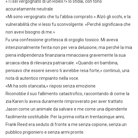
«Ti sei vergognato di un Rolex?» lo sfidai, con tono
accuratamente neutrale.
«Mi sono vergognato che tu l’abbia comprato.» Alzò gli occhi, e la
vulnerabilità che vi lessi fu sconvolgente. «Perché significava che
non avevi bisogno di me.»
Fu una confessione grottesca di orgoglio tossico. Mi aveva
intenzionalmente ferita non per vera delusione, ma perché la mia
piena indipendenza finanziaria minacciava gravemente la sua
arcaica idea di rilevanza patriarcale. «Quando eri bambina,
pensavo che essere severo ti avrebbe resa forte,» continuò, una
nota di autentico rimpianto nella voce.
«Mi ha solo stancata,» risposi senza emozione.
Riconobbe il suo fallimento catastrofico, raccontando di come la
zia Karen lo aveva duramente rimproverato per aver trattato
Jason come un animale da salvare e me come una dipendente
facilmente sostituibile. Per la prima volta in trentacinque anni,
Frank Reed era seduto di fronte a me senza copione, senza un
pubblico prigioniero e senza armi pronte.