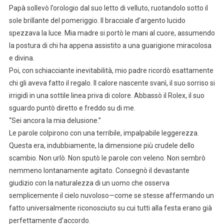
Papà sollevò l’orologio dal suo letto di velluto, ruotandolo sotto il
sole brillante del pomeriggio. Il bracciale d’argento lucido
spezzava la luce. Mia madre si portò le mani al cuore, assumendo
la postura di chi ha appena assistito a una guarigione miracolosa
e divina.
Poi, con schiacciante inevitabilità, mio padre ricordò esattamente
chi gli aveva fatto il regalo. Il calore nascente svanì, il suo sorriso si
irrigidì in una sottile linea priva di colore. Abbassò il Rolex, il suo
sguardo puntò diretto e freddo su di me.
“Sei ancora la mia delusione.”
Le parole colpirono con una terribile, impalpabile leggerezza.
Questa era, indubbiamente, la dimensione più crudele dello
scambio. Non urlò. Non sputò le parole con veleno. Non sembrò
nemmeno lontanamente agitato. Consegnò il devastante
giudizio con la naturalezza di un uomo che osserva
semplicemente il cielo nuvoloso—come se stesse affermando un
fatto universalmente riconosciuto su cui tutti alla festa erano già
perfettamente d’accordo.