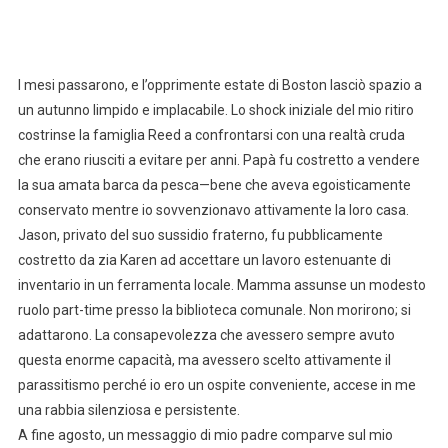
I mesi passarono, e l’opprimente estate di Boston lasciò spazio a
un autunno limpido e implacabile. Lo shock iniziale del mio ritiro
costrinse la famiglia Reed a confrontarsi con una realtà cruda
che erano riusciti a evitare per anni. Papà fu costretto a vendere
la sua amata barca da pesca—bene che aveva egoisticamente
conservato mentre io sovvenzionavo attivamente la loro casa.
Jason, privato del suo sussidio fraterno, fu pubblicamente
costretto da zia Karen ad accettare un lavoro estenuante di
inventario in un ferramenta locale. Mamma assunse un modesto
ruolo part-time presso la biblioteca comunale. Non morirono; si
adattarono. La consapevolezza che avessero sempre avuto
questa enorme capacità, ma avessero scelto attivamente il
parassitismo perché io ero un ospite conveniente, accese in me
una rabbia silenziosa e persistente.
A fine agosto, un messaggio di mio padre comparve sul mio