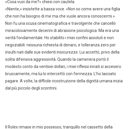
«Cosa vuoi da me?» chiesi con cautela.
«Niente,» insistette a bassa voce. «Non so come avere una figlia
che non ha bisogno di me ma che vuole ancora conoscermi.»
Non fu una scusa cinematografica e travolgente che cancellò
miracolosamente decenni di abrasione psicologica. Ma era una
verità fondamentale. Ho stabilito i miei confini assoluti e non
negoziabili: nessuna richiesta di denaro, e tolleranza zero per
insulti nati dalle sue evidenti insicurezze. Lui accettò, privo della
solita difensiva aggressività. Quando la cameriera portò il
modesto conto da ventisei dollari, i miei riflessi innati si accesero
bruscamente, ma lui lo intercettò con fermezza. L’ho lasciato
pagare. A volte, la difficile ricostruzione della dignità umana inizia
dal più piccolo degli scontrini.
Il Rolex rimase in mio possesso, tranquillo nel cassetto della