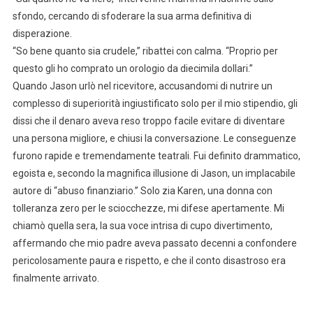
sfondo, cercando di sfoderare la sua arma definitiva di
disperazione.
“So bene quanto sia crudele,” ribattei con calma. “Proprio per
questo gli ho comprato un orologio da diecimila dollari.”
Quando Jason urlò nel ricevitore, accusandomi di nutrire un
complesso di superiorità ingiustificato solo per il mio stipendio, gli
dissi che il denaro aveva reso troppo facile evitare di diventare
una persona migliore, e chiusi la conversazione. Le conseguenze
furono rapide e tremendamente teatrali. Fui definito drammatico,
egoista e, secondo la magnifica illusione di Jason, un implacabile
autore di “abuso finanziario.” Solo zia Karen, una donna con
tolleranza zero per le sciocchezze, mi difese apertamente. Mi
chiamò quella sera, la sua voce intrisa di cupo divertimento,
affermando che mio padre aveva passato decenni a confondere
pericolosamente paura e rispetto, e che il conto disastroso era
finalmente arrivato.