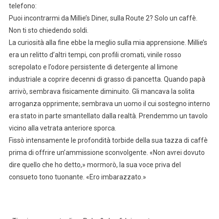
telefono:
Puoi incontrarmi da Millie’s Diner, sulla Route 2? Solo un caffè.
Non ti sto chiedendo soldi.
La curiosità alla fine ebbe la meglio sulla mia apprensione. Millie’s
era un relitto d’altri tempi, con profili cromati, vinile rosso
screpolato e l’odore persistente di detergente al limone
industriale a coprire decenni di grasso di pancetta. Quando papà
arrivò, sembrava fisicamente diminuito. Gli mancava la solita
arroganza opprimente; sembrava un uomo il cui sostegno interno
era stato in parte smantellato dalla realtà. Prendemmo un tavolo
vicino alla vetrata anteriore sporca.
Fissò intensamente le profondità torbide della sua tazza di caffè
prima di offrire un’ammissione sconvolgente. «Non avrei dovuto
dire quello che ho detto,» mormorò, la sua voce priva del
consueto tono tuonante. «Ero imbarazzato.»