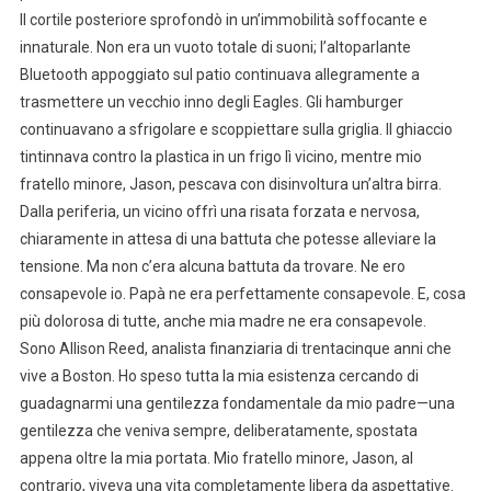
Il cortile posteriore sprofondò in un’immobilità soffocante e
innaturale. Non era un vuoto totale di suoni; l’altoparlante
Bluetooth appoggiato sul patio continuava allegramente a
trasmettere un vecchio inno degli Eagles. Gli hamburger
continuavano a sfrigolare e scoppiettare sulla griglia. Il ghiaccio
tintinnava contro la plastica in un frigo lì vicino, mentre mio
fratello minore, Jason, pescava con disinvoltura un’altra birra.
Dalla periferia, un vicino offrì una risata forzata e nervosa,
chiaramente in attesa di una battuta che potesse alleviare la
tensione. Ma non c’era alcuna battuta da trovare. Ne ero
consapevole io. Papà ne era perfettamente consapevole. E, cosa
più dolorosa di tutte, anche mia madre ne era consapevole.
Sono Allison Reed, analista finanziaria di trentacinque anni che
vive a Boston. Ho speso tutta la mia esistenza cercando di
guadagnarmi una gentilezza fondamentale da mio padre—una
gentilezza che veniva sempre, deliberatamente, spostata
appena oltre la mia portata. Mio fratello minore, Jason, al
contrario, viveva una vita completamente libera da aspettative.