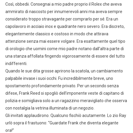
Così, obbedii. Consegnai a mio padre proprio il Rolex che aveva
ammirato di nascosto per innumerevoli anni ma aveva sempre
considerato troppo stravagante per comprarlo per sé. Era un
capolavoro in acciaio inox e quadrante nero severo. Era discreto,
elegantemente classico e costoso in modo che attirava
attenzione senza mai essere volgare. Era esattamente quel tipo
di orologio che uomini come mio padre notano dall’altra parte di
una stanza affollata fingendo vigorosamente di essere del tutto
indifferenti.
Quando le sue dita grosse aprirono la scatola, un cambiamento
palpabile invase i suoi occhi. Fu incredibilmente breve, uno
spostamento profondamente privato. Per un secondo senza
difese, Frank Reed si spogliò dell’imponente veste di capitano di
polizia e somigliava solo a un ragazzino meravigliato che osserva
con nostalgia la vetrina illuminata di un negozio.
Gli invitati applaudirono. Qualcuno fischiò acutamente. Lo zio Ray
urlò sopra il frastuono: “Guardate Frank che diventa elegante
ora!”