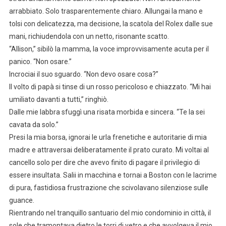
arrabbiato. Solo trasparentemente chiaro. Allungai la mano e
tolsi con delicatezza, ma decisione, la scatola del Rolex dalle sue
mani, richiudendola con un netto, risonante scatto.
“Allison,” sibilò la mamma, la voce improvvisamente acuta per il
panico. “Non osare.”
Incrociai il suo sguardo. “Non devo osare cosa?”
Il volto di papà si tinse di un rosso pericoloso e chiazzato. “Mi hai
umiliato davanti a tutti,” ringhiò.
Dalle mie labbra sfuggì una risata morbida e sincera. “Te la sei
cavata da solo.”
Presi la mia borsa, ignorai le urla frenetiche e autoritarie di mia
madre e attraversai deliberatamente il prato curato. Mi voltai al
cancello solo per dire che avevo finito di pagare il privilegio di
essere insultata. Salii in macchina e tornai a Boston con le lacrime
di pura, fastidiosa frustrazione che scivolavano silenziose sulle
guance.
Rientrando nel tranquillo santuario del mio condominio in città, il
sole che tramontava dietro le torri di vetro e che avvolgeva il mio