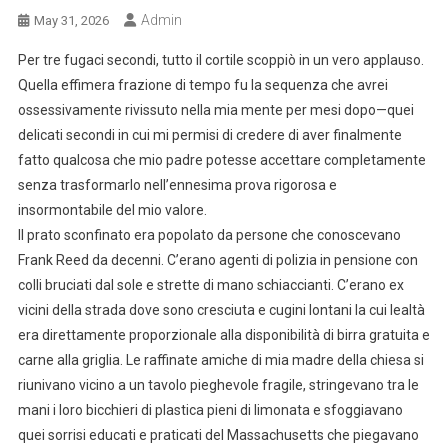
Admin
May 31, 2026
Per tre fugaci secondi, tutto il cortile scoppiò in un vero applauso.
Quella effimera frazione di tempo fu la sequenza che avrei
ossessivamente rivissuto nella mia mente per mesi dopo—quei
delicati secondi in cui mi permisi di credere di aver finalmente
fatto qualcosa che mio padre potesse accettare completamente
senza trasformarlo nell’ennesima prova rigorosa e
insormontabile del mio valore.
Il prato sconfinato era popolato da persone che conoscevano
Frank Reed da decenni. C’erano agenti di polizia in pensione con
colli bruciati dal sole e strette di mano schiaccianti. C’erano ex
vicini della strada dove sono cresciuta e cugini lontani la cui lealtà
era direttamente proporzionale alla disponibilità di birra gratuita e
carne alla griglia. Le raffinate amiche di mia madre della chiesa si
riunivano vicino a un tavolo pieghevole fragile, stringevano tra le
mani i loro bicchieri di plastica pieni di limonata e sfoggiavano
quei sorrisi educati e praticati del Massachusetts che piegavano