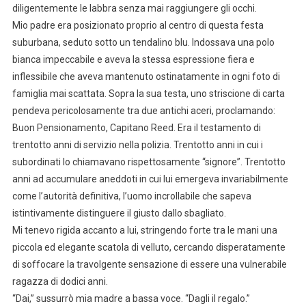
diligentemente le labbra senza mai raggiungere gli occhi.
Mio padre era posizionato proprio al centro di questa festa
suburbana, seduto sotto un tendalino blu. Indossava una polo
bianca impeccabile e aveva la stessa espressione fiera e
inflessibile che aveva mantenuto ostinatamente in ogni foto di
famiglia mai scattata. Sopra la sua testa, uno striscione di carta
pendeva pericolosamente tra due antichi aceri, proclamando:
Buon Pensionamento, Capitano Reed. Era il testamento di
trentotto anni di servizio nella polizia. Trentotto anni in cui i
subordinati lo chiamavano rispettosamente “signore”. Trentotto
anni ad accumulare aneddoti in cui lui emergeva invariabilmente
come l’autorità definitiva, l’uomo incrollabile che sapeva
istintivamente distinguere il giusto dallo sbagliato.
Mi tenevo rigida accanto a lui, stringendo forte tra le mani una
piccola ed elegante scatola di velluto, cercando disperatamente
di soffocare la travolgente sensazione di essere una vulnerabile
ragazza di dodici anni.
“Dai,” sussurrò mia madre a bassa voce. “Dagli il regalo.”