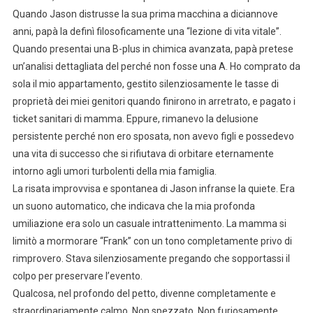
Quando Jason distrusse la sua prima macchina a diciannove
anni, papà la definì filosoficamente una “lezione di vita vitale”.
Quando presentai una B-plus in chimica avanzata, papà pretese
un’analisi dettagliata del perché non fosse una A. Ho comprato da
sola il mio appartamento, gestito silenziosamente le tasse di
proprietà dei miei genitori quando finirono in arretrato, e pagato i
ticket sanitari di mamma. Eppure, rimanevo la delusione
persistente perché non ero sposata, non avevo figli e possedevo
una vita di successo che si rifiutava di orbitare eternamente
intorno agli umori turbolenti della mia famiglia.
La risata improvvisa e spontanea di Jason infranse la quiete. Era
un suono automatico, che indicava che la mia profonda
umiliazione era solo un casuale intrattenimento. La mamma si
limitò a mormorare “Frank” con un tono completamente privo di
rimprovero. Stava silenziosamente pregando che sopportassi il
colpo per preservare l’evento.
Qualcosa, nel profondo del petto, divenne completamente e
straordinariamente calmo. Non spezzato. Non furiosamente