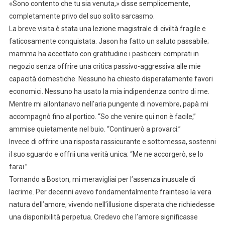
«Sono contento che tu sia venuta,» disse semplicemente,
completamente privo del suo solito sarcasmo.
La breve visita è stata una lezione magistrale di civiltà fragile e
faticosamente conquistata. Jason ha fatto un saluto passabile;
mamma ha accettato con gratitudine i pasticcini comprati in
negozio senza offrire una critica passivo-aggressiva alle mie
capacità domestiche. Nessuno ha chiesto disperatamente favori
economici. Nessuno ha usato la mia indipendenza contro di me.
Mentre mi allontanavo nell’aria pungente di novembre, papà mi
accompagnò fino al portico. “So che venire qui non è facile,”
ammise quietamente nel buio. “Continuerò a provarci.”
Invece di offrire una risposta rassicurante e sottomessa, sostenni
il suo sguardo e offrii una verità unica: “Me ne accorgerò, se lo
farai.”
Tornando a Boston, mi meravigliai per l’assenza inusuale di
lacrime. Per decenni avevo fondamentalmente frainteso la vera
natura dell’amore, vivendo nell’illusione disperata che richiedesse
una disponibilità perpetua. Credevo che l’amore significasse