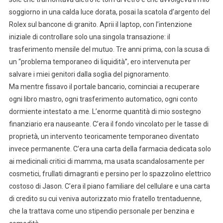
soggiorno in una calda luce dorata, posai la scatola d’argento del
Rolex sul bancone di granito. Aprii il laptop, con l’intenzione
iniziale di controllare solo una singola transazione: il
trasferimento mensile del mutuo. Tre anni prima, con la scusa di
un “problema temporaneo di liquidità”, ero intervenuta per
salvare i miei genitori dalla soglia del pignoramento.
Ma mentre fissavo il portale bancario, cominciai a recuperare
ogni libro mastro, ogni trasferimento automatico, ogni conto
dormiente intestato a me. L’enorme quantità di mio sostegno
finanziario era nauseante. C’era il fondo vincolato per le tasse di
proprietà, un intervento teoricamente temporaneo diventato
invece permanente. C’era una carta della farmacia dedicata solo
ai medicinali critici di mamma, ma usata scandalosamente per
cosmetici, frullati dimagranti e persino per lo spazzolino elettrico
costoso di Jason. C’era il piano familiare del cellulare e una carta
di credito su cui veniva autorizzato mio fratello trentaduenne,
che la trattava come uno stipendio personale per benzina e