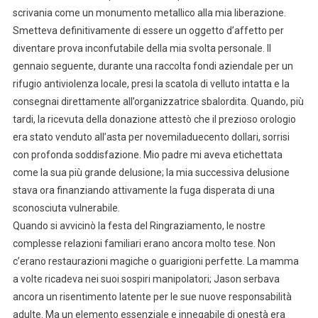
scrivania come un monumento metallico alla mia liberazione.
Smetteva definitivamente di essere un oggetto d’affetto per
diventare prova inconfutabile della mia svolta personale. Il
gennaio seguente, durante una raccolta fondi aziendale per un
rifugio antiviolenza locale, presi la scatola di velluto intatta e la
consegnai direttamente all’organizzatrice sbalordita. Quando, più
tardi, la ricevuta della donazione attestò che il prezioso orologio
era stato venduto all’asta per novemiladuecento dollari, sorrisi
con profonda soddisfazione. Mio padre mi aveva etichettata
come la sua più grande delusione; la mia successiva delusione
stava ora finanziando attivamente la fuga disperata di una
sconosciuta vulnerabile.
Quando si avvicinò la festa del Ringraziamento, le nostre
complesse relazioni familiari erano ancora molto tese. Non
c’erano restaurazioni magiche o guarigioni perfette. La mamma
a volte ricadeva nei suoi sospiri manipolatori; Jason serbava
ancora un risentimento latente per le sue nuove responsabilità
adulte. Ma un elemento essenziale e innegabile di onestà era