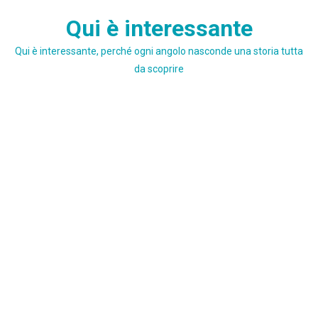
Skip
Qui è interessante
to
content
Qui è interessante, perché ogni angolo nasconde una storia tutta
da scoprire