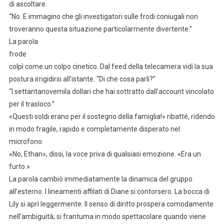
di ascoltare.
“No. E immagino che gli investigatori sulle frodi coniugali non
troveranno questa situazione particolarmente divertente.”
La parola
frode
colpì come un colpo cinetico. Dal feed della telecamera vidi la sua
postura irrigidirsi all’istante. “Di che cosa parli?”
“I settantanovemila dollari che hai sottratto dall’account vincolato
per il trasloco.”
«Questi soldi erano per il sostegno della famiglia!» ribatté, ridendo
in modo fragile, rapido e completamente disperato nel
microfono.
«No, Ethan», dissi, la voce priva di qualsiasi emozione. «Era un
furto.»
La parola cambiò immediatamente la dinamica del gruppo
all’esterno. I lineamenti affilati di Diane si contorsero. La bocca di
Lily si aprì leggermente. Il senso di diritto prospera comodamente
nell’ambiguità; si frantuma in modo spettacolare quando viene