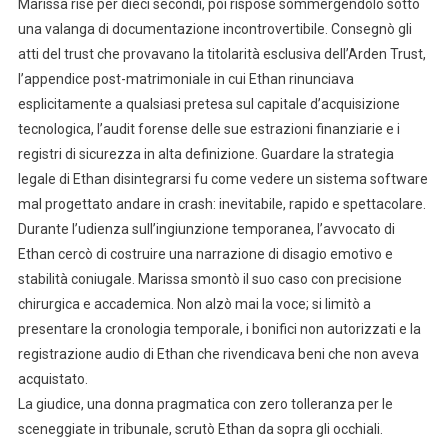
Marissa rise per dieci secondi, poi rispose sommergendolo sotto
una valanga di documentazione incontrovertibile. Consegnò gli
atti del trust che provavano la titolarità esclusiva dell’Arden Trust,
l’appendice post-matrimoniale in cui Ethan rinunciava
esplicitamente a qualsiasi pretesa sul capitale d’acquisizione
tecnologica, l’audit forense delle sue estrazioni finanziarie e i
registri di sicurezza in alta definizione. Guardare la strategia
legale di Ethan disintegrarsi fu come vedere un sistema software
mal progettato andare in crash: inevitabile, rapido e spettacolare.
Durante l’udienza sull’ingiunzione temporanea, l’avvocato di
Ethan cercò di costruire una narrazione di disagio emotivo e
stabilità coniugale. Marissa smontò il suo caso con precisione
chirurgica e accademica. Non alzò mai la voce; si limitò a
presentare la cronologia temporale, i bonifici non autorizzati e la
registrazione audio di Ethan che rivendicava beni che non aveva
acquistato.
La giudice, una donna pragmatica con zero tolleranza per le
sceneggiate in tribunale, scrutò Ethan da sopra gli occhiali.