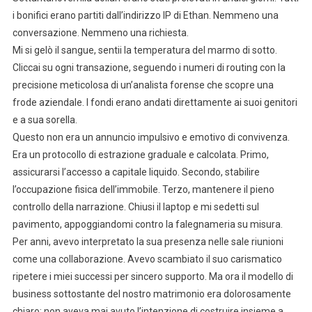
i bonifici erano partiti dall’indirizzo IP di Ethan. Nemmeno una
conversazione. Nemmeno una richiesta.
Mi si gelò il sangue, sentii la temperatura del marmo di sotto.
Cliccai su ogni transazione, seguendo i numeri di routing con la
precisione meticolosa di un’analista forense che scopre una
frode aziendale. I fondi erano andati direttamente ai suoi genitori
e a sua sorella.
Questo non era un annuncio impulsivo e emotivo di convivenza.
Era un protocollo di estrazione graduale e calcolata. Primo,
assicurarsi l’accesso a capitale liquido. Secondo, stabilire
l’occupazione fisica dell’immobile. Terzo, mantenere il pieno
controllo della narrazione. Chiusi il laptop e mi sedetti sul
pavimento, appoggiandomi contro la falegnameria su misura.
Per anni, avevo interpretato la sua presenza nelle sale riunioni
come una collaborazione. Avevo scambiato il suo carismatico
ripetere i miei successi per sincero supporto. Ma ora il modello di
business sottostante del nostro matrimonio era dolorosamente
chiaro: non aveva mai avuto l’intenzione di costruire insieme a