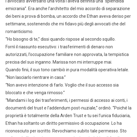
l’avvocato avversario una volta l’aveva definita una “splendida
emicrania”. Era anche l’architetto del mio accordo di separazione
dei beni a prova di bomba, un accordo che Ethan aveva deriso per
settimane, sostenendo che mi fidavo più degli avvocati che del
romanticismo.
“Ho bisogno di te,” dissi quando rispose al secondo squillo.
Fornì il riassunto esecutivo: i trasferimenti di denaro non
autorizzati, l’occupazione familiare non approvata, la tempistica
precisa del suo inganno. Marissa non mi interruppe mai.
Quando finii, il suo tono cambiò in pura modalità operativa letale.
“Non lasciarlo rientrare in casa.”
“Non avevo intenzione di farlo. Voglio che il suo accesso sia
bloccato e che venga rimosso.”
“Mandami i log dei trasferimenti, i permessi di accesso ai conti, i
documenti del trust e l’addendum post-nuziale,” ordinò. “Poiché la
proprietà è totalmente della Arden Trust e tu sei l’unica fiduciaria,
Ethan ha soltanto un diritto permissivo di occupazione. Lo ha
riconosciuto per iscritto. Revochiamo subito tale permesso. Sto