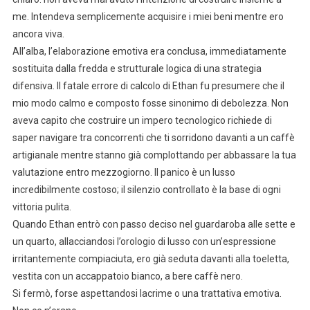
me. Intendeva semplicemente acquisire i miei beni mentre ero
ancora viva.
All’alba, l’elaborazione emotiva era conclusa, immediatamente
sostituita dalla fredda e strutturale logica di una strategia
difensiva. Il fatale errore di calcolo di Ethan fu presumere che il
mio modo calmo e composto fosse sinonimo di debolezza. Non
aveva capito che costruire un impero tecnologico richiede di
saper navigare tra concorrenti che ti sorridono davanti a un caffè
artigianale mentre stanno già complottando per abbassare la tua
valutazione entro mezzogiorno. Il panico è un lusso
incredibilmente costoso; il silenzio controllato è la base di ogni
vittoria pulita.
Quando Ethan entrò con passo deciso nel guardaroba alle sette e
un quarto, allacciandosi l’orologio di lusso con un’espressione
irritantemente compiaciuta, ero già seduta davanti alla toeletta,
vestita con un accappatoio bianco, a bere caffè nero.
Si fermò, forse aspettandosi lacrime o una trattativa emotiva.