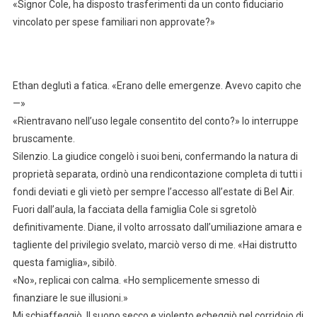
«Signor Cole, ha disposto trasferimenti da un conto fiduciario
vincolato per spese familiari non approvate?»
Ethan deglutì a fatica. «Erano delle emergenze. Avevo capito che
—»
«Rientravano nell’uso legale consentito del conto?» lo interruppe
bruscamente.
Silenzio. La giudice congelò i suoi beni, confermando la natura di
proprietà separata, ordinò una rendicontazione completa di tutti i
fondi deviati e gli vietò per sempre l’accesso all’estate di Bel Air.
Fuori dall’aula, la facciata della famiglia Cole si sgretolò
definitivamente. Diane, il volto arrossato dall’umiliazione amara e
tagliente del privilegio svelato, marciò verso di me. «Hai distrutto
questa famiglia», sibilò.
«No», replicai con calma. «Ho semplicemente smesso di
finanziare le sue illusioni.»
Mi schiaffeggiò. Il suono secco e violento echeggiò nel corridoio di