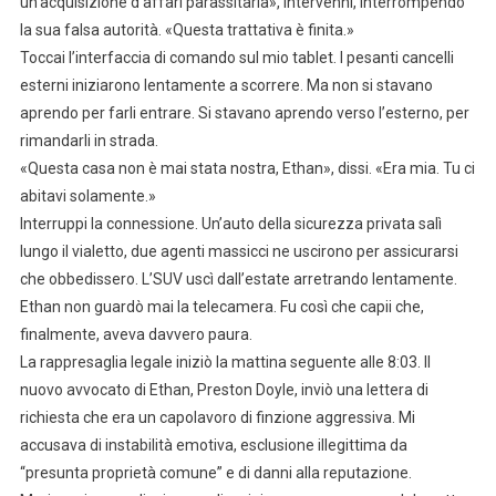
un’acquisizione d’affari parassitaria», intervenni, interrompendo
la sua falsa autorità. «Questa trattativa è finita.»
Toccai l’interfaccia di comando sul mio tablet. I pesanti cancelli
esterni iniziarono lentamente a scorrere. Ma non si stavano
aprendo per farli entrare. Si stavano aprendo verso l’esterno, per
rimandarli in strada.
«Questa casa non è mai stata nostra, Ethan», dissi. «Era mia. Tu ci
abitavi solamente.»
Interruppi la connessione. Un’auto della sicurezza privata salì
lungo il vialetto, due agenti massicci ne uscirono per assicurarsi
che obbedissero. L’SUV uscì dall’estate arretrando lentamente.
Ethan non guardò mai la telecamera. Fu così che capii che,
finalmente, aveva davvero paura.
La rappresaglia legale iniziò la mattina seguente alle 8:03. Il
nuovo avvocato di Ethan, Preston Doyle, inviò una lettera di
richiesta che era un capolavoro di finzione aggressiva. Mi
accusava di instabilità emotiva, esclusione illegittima da
“presunta proprietà comune” e di danni alla reputazione.