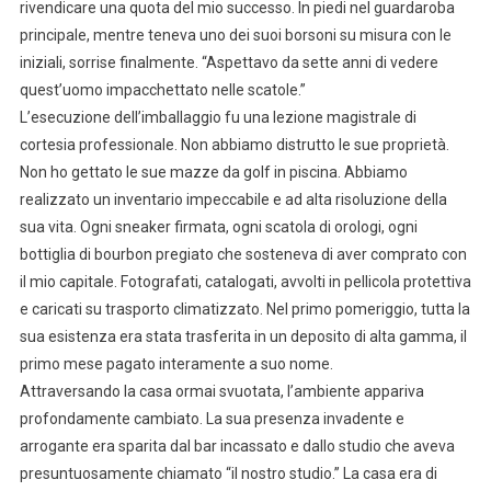
rivendicare una quota del mio successo. In piedi nel guardaroba
principale, mentre teneva uno dei suoi borsoni su misura con le
iniziali, sorrise finalmente. “Aspettavo da sette anni di vedere
quest’uomo impacchettato nelle scatole.”
L’esecuzione dell’imballaggio fu una lezione magistrale di
cortesia professionale. Non abbiamo distrutto le sue proprietà.
Non ho gettato le sue mazze da golf in piscina. Abbiamo
realizzato un inventario impeccabile e ad alta risoluzione della
sua vita. Ogni sneaker firmata, ogni scatola di orologi, ogni
bottiglia di bourbon pregiato che sosteneva di aver comprato con
il mio capitale. Fotografati, catalogati, avvolti in pellicola protettiva
e caricati su trasporto climatizzato. Nel primo pomeriggio, tutta la
sua esistenza era stata trasferita in un deposito di alta gamma, il
primo mese pagato interamente a suo nome.
Attraversando la casa ormai svuotata, l’ambiente appariva
profondamente cambiato. La sua presenza invadente e
arrogante era sparita dal bar incassato e dallo studio che aveva
presuntuosamente chiamato “il nostro studio.” La casa era di