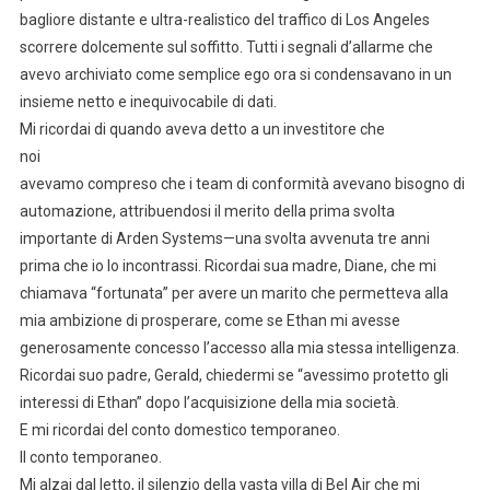
bagliore distante e ultra-realistico del traffico di Los Angeles
scorrere dolcemente sul soffitto. Tutti i segnali d’allarme che
avevo archiviato come semplice ego ora si condensavano in un
insieme netto e inequivocabile di dati.
Mi ricordai di quando aveva detto a un investitore che
noi
avevamo compreso che i team di conformità avevano bisogno di
automazione, attribuendosi il merito della prima svolta
importante di Arden Systems—una svolta avvenuta tre anni
prima che io lo incontrassi. Ricordai sua madre, Diane, che mi
chiamava “fortunata” per avere un marito che permetteva alla
mia ambizione di prosperare, come se Ethan mi avesse
generosamente concesso l’accesso alla mia stessa intelligenza.
Ricordai suo padre, Gerald, chiedermi se “avessimo protetto gli
interessi di Ethan” dopo l’acquisizione della mia società.
E mi ricordai del conto domestico temporaneo.
Il conto temporaneo.
Mi alzai dal letto, il silenzio della vasta villa di Bel Air che mi