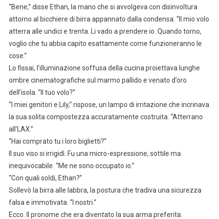
“Bene,” disse Ethan, la mano che si avvolgeva con disinvoltura
attorno al bicchiere di birra appannato dalla condensa. “Il mio volo
atterra alle undici e trenta. Li vado a prendere io. Quando torno,
voglio che tu abbia capito esattamente come funzioneranno le
cose.”
Lo fissai, l’illuminazione soffusa della cucina proiettava lunghe
ombre cinematografiche sul marmo pallido e venato d’oro
dell’isola. “Il tuo volo?”
“I miei genitori e Lily,” rispose, un lampo di irritazione che incrinava
la sua solita compostezza accuratamente costruita. “Atterrano
all’LAX.”
“Hai comprato tu i loro biglietti?”
Il suo viso si irrigidì. Fu una micro-espressione, sottile ma
inequivocabile. “Me ne sono occupato io.”
“Con quali soldi, Ethan?”
Sollevò la birra alle labbra, la postura che tradiva una sicurezza
falsa e immotivata. “I nostri.”
Ecco. Il pronome che era diventato la sua arma preferita.