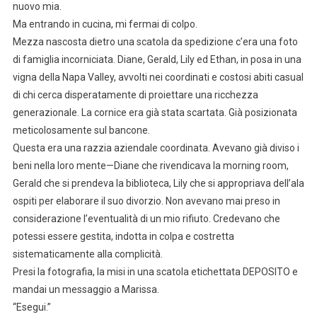
nuovo mia.
Ma entrando in cucina, mi fermai di colpo.
Mezza nascosta dietro una scatola da spedizione c’era una foto
di famiglia incorniciata. Diane, Gerald, Lily ed Ethan, in posa in una
vigna della Napa Valley, avvolti nei coordinati e costosi abiti casual
di chi cerca disperatamente di proiettare una ricchezza
generazionale. La cornice era già stata scartata. Già posizionata
meticolosamente sul bancone.
Questa era una razzia aziendale coordinata. Avevano già diviso i
beni nella loro mente—Diane che rivendicava la morning room,
Gerald che si prendeva la biblioteca, Lily che si appropriava dell’ala
ospiti per elaborare il suo divorzio. Non avevano mai preso in
considerazione l’eventualità di un mio rifiuto. Credevano che
potessi essere gestita, indotta in colpa e costretta
sistematicamente alla complicità.
Presi la fotografia, la misi in una scatola etichettata DEPOSITO e
mandai un messaggio a Marissa.
“Esegui.”