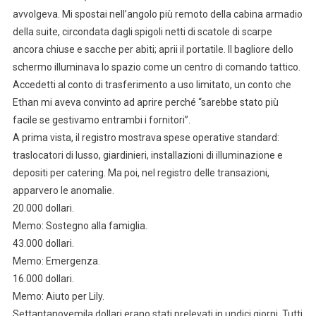
avvolgeva. Mi spostai nell’angolo più remoto della cabina armadio
della suite, circondata dagli spigoli netti di scatole di scarpe
ancora chiuse e sacche per abiti; aprii il portatile. Il bagliore dello
schermo illuminava lo spazio come un centro di comando tattico.
Accedetti al conto di trasferimento a uso limitato, un conto che
Ethan mi aveva convinto ad aprire perché “sarebbe stato più
facile se gestivamo entrambi i fornitori”.
A prima vista, il registro mostrava spese operative standard:
traslocatori di lusso, giardinieri, installazioni di illuminazione e
depositi per catering. Ma poi, nel registro delle transazioni,
apparvero le anomalie.
20.000 dollari.
Memo: Sostegno alla famiglia.
43.000 dollari.
Memo: Emergenza.
16.000 dollari.
Memo: Aiuto per Lily.
Settantanovemila dollari erano stati prelevati in undici giorni. Tutti