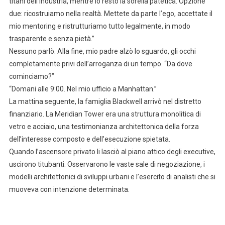
titani dell’industria, mentre io resto la sorella patetica. Opzione
due: ricostruiamo nella realtà. Mettete da parte l’ego, accettate il
mio mentoring e ristrutturiamo tutto legalmente, in modo
trasparente e senza pietà.”
Nessuno parlò. Alla fine, mio padre alzò lo sguardo, gli occhi
completamente privi dell’arroganza di un tempo. “Da dove
cominciamo?”
“Domani alle 9:00. Nel mio ufficio a Manhattan.”
La mattina seguente, la famiglia Blackwell arrivò nel distretto
finanziario. La Meridian Tower era una struttura monolitica di
vetro e acciaio, una testimonianza architettonica della forza
dell’interesse composto e dell’esecuzione spietata.
Quando l’ascensore privato li lasciò al piano attico degli executive,
uscirono titubanti. Osservarono le vaste sale di negoziazione, i
modelli architettonici di sviluppi urbani e l’esercito di analisti che si
muoveva con intenzione determinata.