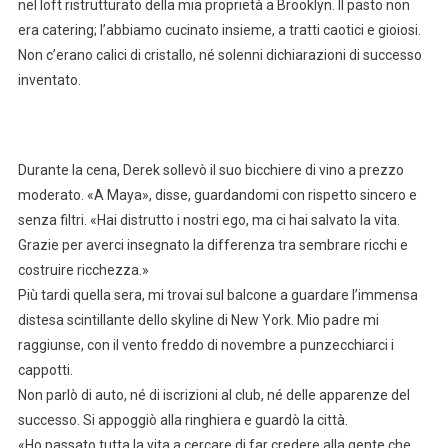
nel loft ristrutturato della mia proprietà a Brooklyn. Il pasto non
era catering; l’abbiamo cucinato insieme, a tratti caotici e gioiosi.
Non c’erano calici di cristallo, né solenni dichiarazioni di successo
inventato.
Durante la cena, Derek sollevò il suo bicchiere di vino a prezzo
moderato. «A Maya», disse, guardandomi con rispetto sincero e
senza filtri. «Hai distrutto i nostri ego, ma ci hai salvato la vita.
Grazie per averci insegnato la differenza tra sembrare ricchi e
costruire ricchezza.»
Più tardi quella sera, mi trovai sul balcone a guardare l’immensa
distesa scintillante dello skyline di New York. Mio padre mi
raggiunse, con il vento freddo di novembre a punzecchiarci i
cappotti.
Non parlò di auto, né di iscrizioni al club, né delle apparenze del
successo. Si appoggiò alla ringhiera e guardò la città.
«Ho passato tutta la vita a cercare di far credere alla gente che