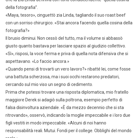
della fotografia”.
«Maya, tesoro», cinguettò zia Linda, tagliando il suo roast beef
con un sorriso chirurgico. «Stai ancora facendo quella cosina della
fotografia?»
Il brusio diminui. Non cessò del tutto, ma il volume si abbassò
giusto quanto bastava per lasciare spazio al giudizio collettivo.
«Sì», risposi, la voce ferma e priva di quella nota difensiva che si
aspettavano. «Lo faccio ancora.»
«Quando pensi di trovarti un vero lavoro?» ribatté lei, come fosse
una battuta scherzosa, ma i suoi occhi restarono predatori,
cercando sul mio viso un segno di cedimento.
Prima che potessi trovare una risposta diplomatica, mio fratello
maggiore Derek si adagiò sulla poltrona, esempio perfetto di
falsa disinvoltura aziendale. «È da mezzo decennio che si sta
ritrovando», osservò, indicando la moglie impeccabile e i loro due
figli vestiti in modo impeccabile. «Alcuni di noi hanno
responsabilità reali. Mutui. Fondi per il college. Obblighi del mondo