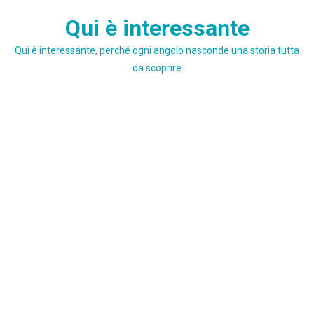
Skip
Qui è interessante
to
content
Qui è interessante, perché ogni angolo nasconde una storia tutta
da scoprire