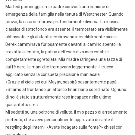
Martedì pomeriggio, mio padre convocò una riunione di
emergenza della famiglia nella tenuta di Westchester. Quando
arrivai, la casa sembrava profondamente diversa. La musica
classica di sottofondo era assente, il termostato era visibilmente
abbassato e gli abitanti sembravano incredibilmente piccoli.
Derek camminava furiosamente davanti al camino spento, la
cravatta allentata, la patina dell’esecutivo inarrestabile
completamente sgretolata. Mia madre stringeva una tazza di
caffè nero, le mani che tremavano leggermente, il trucco
applicato senza la consueta precisione maniacale.
«Grazie al cielo sei qui, Maya», sospirò pesantemente papà.
«Stiamo affrontando un attacco finanziario coordinato. Ognuno
di noi è stato strutturalmente reso incapace nelle ultime
quarantotto ore.»
Mi sedetti su una poltrona di velluto, il mio pezzo di arredamento
preferito, che avevo personalmente approvato durante il
restyling degli interni. «Avete indagato sulla fonte?» chiesi con
naturalezza.