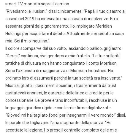
smart TV montata sopra il camino.
“Rivediamo le illusioni,” dissi clinicamente. “Papà, il tuo disastro al
casinò nel 2019 ha innescato una cascata di insolvenze. Eri a
sessanta giorni dal pignoramento. Ho impiegato Meridian
Holdings per acquistare il debito. Attualmente sei seduto a casa
mia. Sei il mio inquilino.”
Il colore scomparve dal suo volto, lasciandolo pallido, grigiastro.
“Derek,” continuai, rivolgendomi a mio fratello. “Le tue brillanti
tattiche di chiusura non hanno conquistato il conto Morrison.
Sono l’azionista di maggioranza di Morrison Industries. Ho
ordinato loro di assumerti perché la tua società era insolvente.”
Mostrai gli atti, i documenti societari, i trasferimenti da trust
caritatevoli anonimi, le garanzie delle linee di credito per le
concessionarie. Le prove erano inconfutabili, racchiuse in un
linguaggio giuridico rigido e con le mie firme digitalizzate.
“Giovedì mi hai tagliato fondi per insegnarmi il vero mondo,” dissi,
le parole che tagliavano l’aria stagnante della stanza. “Ho
accettato la lezione. Ho preso il controllo completo delle mie