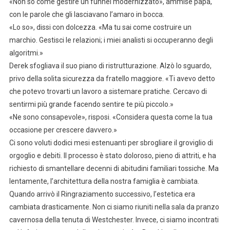
«Non so come gestire un funnel modernizzato», ammise papà,
con le parole che gli lasciavano l’amaro in bocca.
«Lo so», dissi con dolcezza. «Ma tu sai come costruire un
marchio. Gestisci le relazioni; i miei analisti si occuperanno degli
algoritmi.»
Derek sfogliava il suo piano di ristrutturazione. Alzò lo sguardo,
privo della solita sicurezza da fratello maggiore. «Ti avevo detto
che potevo trovarti un lavoro a sistemare pratiche. Cercavo di
sentirmi più grande facendo sentire te più piccolo.»
«Ne sono consapevole», risposi. «Considera questa come la tua
occasione per crescere davvero.»
Ci sono voluti dodici mesi estenuanti per sbrogliare il groviglio di
orgoglio e debiti. Il processo è stato doloroso, pieno di attriti, e ha
richiesto di smantellare decenni di abitudini familiari tossiche. Ma
lentamente, l’architettura della nostra famiglia è cambiata.
Quando arrivò il Ringraziamento successivo, l’estetica era
cambiata drasticamente. Non ci siamo riuniti nella sala da pranzo
cavernosa della tenuta di Westchester. Invece, ci siamo incontrati