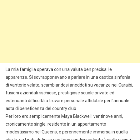
La mia famiglia operava con una valuta ben precisa: le
apparenze. Si sovrapponevano a parlare in una caotica sinfonia
di vanterie velate, scambiandosi aneddoti su vacanze nei Caraibi,
fusioni aziendali rischiose, prestigiose scuole private ed
estenuanti difficoltà a trovare personale affidabile per l’annuale
asta di beneficenza del country club.
Per loro ero semplicemente Maya Blackwell: ventinove anni,
cronicamente single, residente in un appartamento
modestissimo nel Queens, e perennemente immersa in quella
che la zia Linda definiva con tono condiscendente “quella cosina