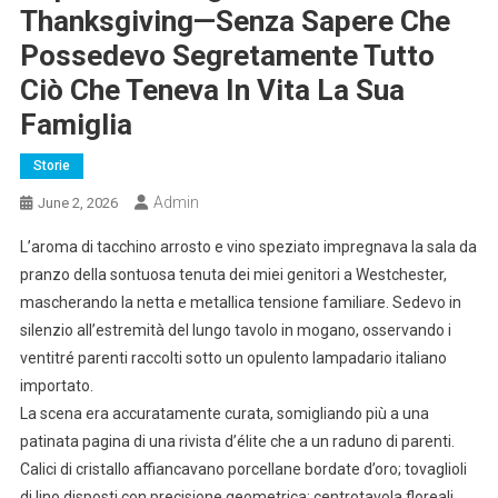
Thanksgiving—Senza Sapere Che
Possedevo Segretamente Tutto
Ciò Che Teneva In Vita La Sua
Famiglia
Storie
Admin
June 2, 2026
L’aroma di tacchino arrosto e vino speziato impregnava la sala da
pranzo della sontuosa tenuta dei miei genitori a Westchester,
mascherando la netta e metallica tensione familiare. Sedevo in
silenzio all’estremità del lungo tavolo in mogano, osservando i
ventitré parenti raccolti sotto un opulento lampadario italiano
importato.
La scena era accuratamente curata, somigliando più a una
patinata pagina di una rivista d’élite che a un raduno di parenti.
Calici di cristallo affiancavano porcellane bordate d’oro; tovaglioli
di lino disposti con precisione geometrica; centrotavola floreali