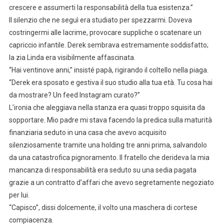
crescere e assumerti la responsabilità della tua esistenza.”
Il silenzio che ne seguì era studiato per spezzarmi. Doveva
costringermi alle lacrime, provocare suppliche o scatenare un
capriccio infantile. Derek sembrava estremamente soddisfatto;
la zia Linda era visibilmente affascinata.
“Hai ventinove anni,” insisté papà, rigirando il coltello nella piaga.
“Derek era sposato e gestiva il suo studio alla tua età. Tu cosa hai
da mostrare? Un feed Instagram curato?”
L’ironia che aleggiava nella stanza era quasi troppo squisita da
sopportare. Mio padre mi stava facendo la predica sulla maturità
finanziaria seduto in una casa che avevo acquisito
silenziosamente tramite una holding tre anni prima, salvandolo
da una catastrofica pignoramento. Il fratello che derideva la mia
mancanza di responsabilità era seduto su una sedia pagata
grazie a un contratto d’affari che avevo segretamente negoziato
per lui.
“Capisco”, dissi dolcemente, il volto una maschera di cortese
compiacenza.