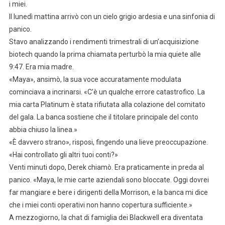
i miei.
Il lunedì mattina arrivò con un cielo grigio ardesia e una sinfonia di
panico.
Stavo analizzando i rendimenti trimestrali di un’acquisizione
biotech quando la prima chiamata perturbò la mia quiete alle
9:47. Era mia madre.
«Maya», ansimò, la sua voce accuratamente modulata
cominciava a incrinarsi. «C’è un qualche errore catastrofico. La
mia carta Platinum è stata rifiutata alla colazione del comitato
del gala. La banca sostiene che il titolare principale del conto
abbia chiuso la linea.»
«È davvero strano», risposi, fingendo una lieve preoccupazione.
«Hai controllato gli altri tuoi conti?»
Venti minuti dopo, Derek chiamò. Era praticamente in preda al
panico. «Maya, le mie carte aziendali sono bloccate. Oggi dovrei
far mangiare e bere i dirigenti della Morrison, e la banca mi dice
che i miei conti operativi non hanno copertura sufficiente.»
A mezzogiorno, la chat di famiglia dei Blackwell era diventata