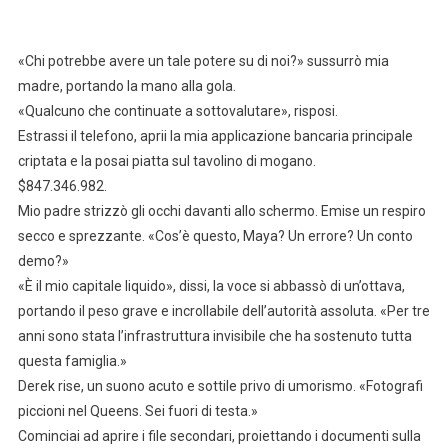
«Chi potrebbe avere un tale potere su di noi?» sussurrò mia
madre, portando la mano alla gola.
«Qualcuno che continuate a sottovalutare», risposi.
Estrassi il telefono, aprii la mia applicazione bancaria principale
criptata e la posai piatta sul tavolino di mogano.
$847.346.982.
Mio padre strizzò gli occhi davanti allo schermo. Emise un respiro
secco e sprezzante. «Cos’è questo, Maya? Un errore? Un conto
demo?»
«È il mio capitale liquido», dissi, la voce si abbassò di un’ottava,
portando il peso grave e incrollabile dell’autorità assoluta. «Per tre
anni sono stata l’infrastruttura invisibile che ha sostenuto tutta
questa famiglia.»
Derek rise, un suono acuto e sottile privo di umorismo. «Fotografi
piccioni nel Queens. Sei fuori di testa.»
Cominciai ad aprire i file secondari, proiettando i documenti sulla