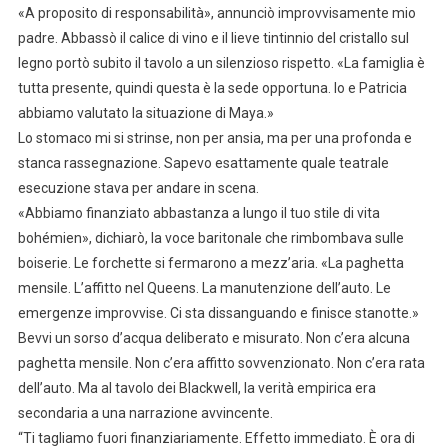
«A proposito di responsabilità», annunciò improvvisamente mio
padre. Abbassò il calice di vino e il lieve tintinnio del cristallo sul
legno portò subito il tavolo a un silenzioso rispetto. «La famiglia è
tutta presente, quindi questa è la sede opportuna. Io e Patricia
abbiamo valutato la situazione di Maya.»
Lo stomaco mi si strinse, non per ansia, ma per una profonda e
stanca rassegnazione. Sapevo esattamente quale teatrale
esecuzione stava per andare in scena.
«Abbiamo finanziato abbastanza a lungo il tuo stile di vita
bohémien», dichiarò, la voce baritonale che rimbombava sulle
boiserie. Le forchette si fermarono a mezz’aria. «La paghetta
mensile. L’affitto nel Queens. La manutenzione dell’auto. Le
emergenze improvvise. Ci sta dissanguando e finisce stanotte.»
Bevvi un sorso d’acqua deliberato e misurato. Non c’era alcuna
paghetta mensile. Non c’era affitto sovvenzionato. Non c’era rata
dell’auto. Ma al tavolo dei Blackwell, la verità empirica era
secondaria a una narrazione avvincente.
“Ti tagliamo fuori finanziariamente. Effetto immediato. È ora di