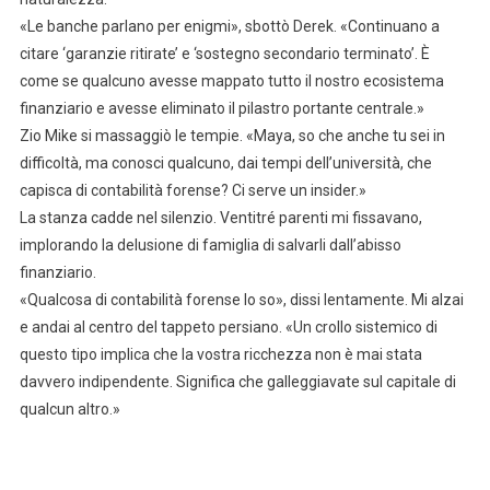
«Le banche parlano per enigmi», sbottò Derek. «Continuano a
citare ‘garanzie ritirate’ e ‘sostegno secondario terminato’. È
come se qualcuno avesse mappato tutto il nostro ecosistema
finanziario e avesse eliminato il pilastro portante centrale.»
Zio Mike si massaggiò le tempie. «Maya, so che anche tu sei in
difficoltà, ma conosci qualcuno, dai tempi dell’università, che
capisca di contabilità forense? Ci serve un insider.»
La stanza cadde nel silenzio. Ventitré parenti mi fissavano,
implorando la delusione di famiglia di salvarli dall’abisso
finanziario.
«Qualcosa di contabilità forense lo so», dissi lentamente. Mi alzai
e andai al centro del tappeto persiano. «Un crollo sistemico di
questo tipo implica che la vostra ricchezza non è mai stata
davvero indipendente. Significa che galleggiavate sul capitale di
qualcun altro.»