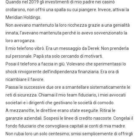
Quando nel 2019 gli investimenti di mio padre nei casinò
crollarono, non offrii una spalla su cui piangere. Invece, attivai la
Meridian Holdings.
Non avevano mantenuto la loro ricchezza grazie a una genialità
innata; l’avevano mantenuta perché io avevo sovvenzionato la
loro arroganza.
Il mio telefono vibrò. Era un messaggio da Derek: Non prenderla
sul personale. Papà sta solo cercando di motivarti.
Posai il telefono a faccia in giù. Volevano che sperimentassi lo
shock rinvigorente dell’indipendenza finanziaria. Era ora di
ricambiare il favore.
Passai le successive due ore a smantellare sistematicamente le
reti di sicurezza. Chiamai il mio team fiduciario, i miei avvocati
societari e i dirigenti che gestivano le società di comodo.
A mezzanotte, le direttive erano state eseguite. Ritirai le
garanzie aziendali. Sospesi le linee di credito nascoste. Congelai il
fondo fiduciario che convogliava capitali ai conti di mia madre.
Non rubai loro un solo centesimo; smisi semplicemente di offrirgli