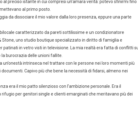
no al preciso istante in cui compresi un’amara verità: potevo sfinirmi fino
ri mettevano al primo posto.
ia da dissociare il mio valore dalla loro presenza, eppure una parte
ilocale caratterizzato da pareti sottilissime e un condizionatore
tone, uno studio boutique specializzato in diritto di famiglia e
patinati in vetro visti in televisione. La mia realtà era fatta di conflitti s
 la burocrazia delle unioni fallite.
 un’onestà intrinseca nel trattare con le persone nei loro momenti più
 documenti. Capivo più che bene la necessità di fidarsi, almeno nei
nza era il mio patto silenzioso con l’ambizione personale. Era il
 rifugio per genitori single e clienti emarginati che meritavano più dei