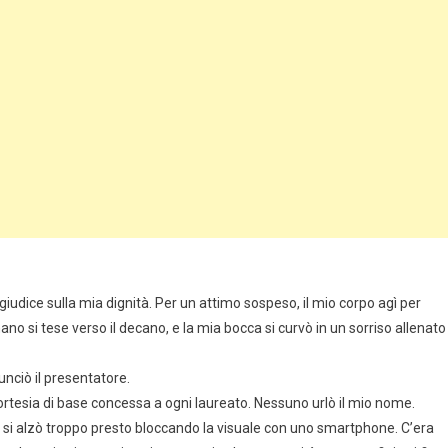
iudice sulla mia dignità. Per un attimo sospeso, il mio corpo agì per
mano si tese verso il decano, e la mia bocca si curvò in un sorriso allenato
nciò il presentatore.
ortesia di base concessa a ogni laureato. Nessuno urlò il mio nome.
 si alzò troppo presto bloccando la visuale con uno smartphone. C’era