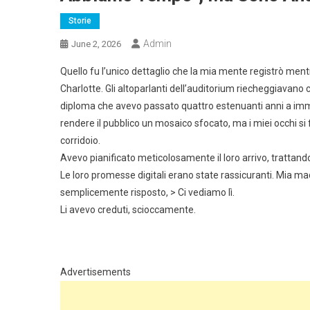
Storie
Admin
June 2, 2026
Quello fu l’unico dettaglio che la mia mente registrò mentr
Charlotte. Gli altoparlanti dell’auditorium riecheggiavano 
diploma che avevo passato quattro estenuanti anni a imm
rendere il pubblico un mosaico sfocato, ma i miei occhi si 
corridoio.
Avevo pianificato meticolosamente il loro arrivo, trattand
Le loro promesse digitali erano state rassicuranti. Mia mad
semplicemente risposto, > Ci vediamo lì.
Li avevo creduti, scioccamente.
Advertisements