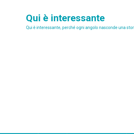
Skip
to
Qui è interessante
content
Qui è interessante, perché ogni angolo nasconde una stori