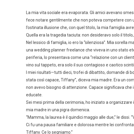
La mia vita sociale era evaporata. Gli amici avevano smes
fece notare gentilmente che non poteva competere con una 
l’ostinata illusione che, con quel titolo, la mia famiglia avr
Quella era la tragedia taciuta: non desideravo solo il titol
Nel lessico di famiglia, io ero la “silenziosa”. Mia sorella
una wedding planner freelance che viveva in uno stato ete
periferia, lo presentava come una “relazione con un clien
vino sul tappeto, era solo il suo contagioso e caotico scintil
I miei risultati—tutti dieci, trofei di dibattito, domande d
stata così capace, Tiffany”, diceva mia madre. Era un c
non avevo bisogno di attenzione. Capace significava che i
educate.
Sei mesi prima della cerimonia, ho iniziato a organizzare 
mia madre in una pigra domenica.
“Mamma, la laurea è il quindici maggio alle due,” le dissi. “
Ci fu una pausa familiare e dolorosa mentre lei confronta
Tiffany. Ce lo segniamo.”