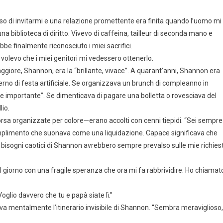
so di invitarmi e una relazione promettente era finita quando l’uomo mi
biblioteca di diritto. Vivevo di caffeina, tailleur di seconda mano e
ebbe finalmente riconosciuto i miei sacrifici.
o, volevo che i miei genitori mi vedessero ottenerlo.
 maggiore, Shannon, era la “brillante, vivace”. A quarant’anni, Shannon era
rno di festa artificiale. Se organizzava un brunch di compleanno in
te importante”. Se dimenticava di pagare una bolletta o rovesciava del
lio.
i borsa organizzate per colore—erano accolti con cenni tiepidi. “Sei sempre
omplimento che suonava come una liquidazione. Capace significava che
 bisogni caotici di Shannon avrebbero sempre prevalso sulle mie richies
il giorno con una fragile speranza che ora mi fa rabbrividire. Ho chiamat
Voglio davvero che tu e papà siate lì.”
va mentalmente l’itinerario invisibile di Shannon. “Sembra meraviglioso,