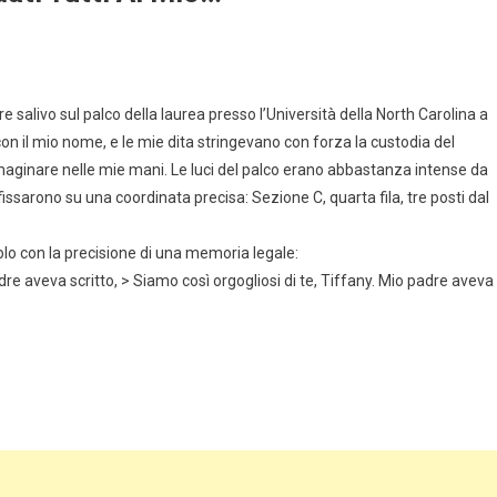
e salivo sul palco della laurea presso l’Università della North Carolina a
con il mio nome, e le mie dita stringevano con forza la custodia del
aginare nelle mie mani. Le luci del palco erano abbastanza intense da
fissarono su una coordinata precisa: Sezione C, quarta fila, tre posti dal
olo con la precisione di una memoria legale:
re aveva scritto, > Siamo così orgogliosi di te, Tiffany. Mio padre aveva