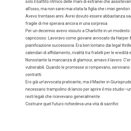
solo il battito ritmico delle mani di estranei che assisteva
all’osso, ma non sarei mai stata la figlia che i miei genito
Avevo trentasei anni. Avrei dovuto essere abbastanza sagg
fragile di me sperava ancora in una sorpresa.
Per un decennio avevo vissuto a Charlotte in un modesto b
capriccioso. Lavoravo come giovane avvocato da Harper & S
pianificazione successoria. Era ben lontano dai legal thriller 
calendari di affidamento, rivalità tra fratelli per le eredità e
Nonostante la mancanza di glamour, amavo il lavoro. C’era
vulnerabili. Quando le promesse si rompevano, servivano i
contratti.
Ero già un’avvocata praticante, ma il Master in Giurisprude
necessario trampolino di lancio per aprire il mio studio—un
resti legali che ricevevano generalmente.
Costruire quel futuro richiedeva una vita di sacrifici: