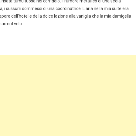
na risata tumultuosa nel corridoio, il rumore metallico di una sedia
, i sussurri sommessi di una coordinatrice. L’aria nella mia suite era
pore dell’hotel e della dolce lozione alla vaniglia che la mia damigella
armi il velo.