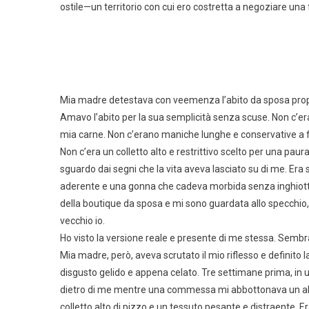
ostile—un territorio con cui ero costretta a negoziare una 
Mia madre detestava con veemenza l’abito da sposa proprio
Amavo l’abito per la sua semplicità senza scuse. Non c’e
mia carne. Non c’erano maniche lunghe e conservative a f
Non c’era un colletto alto e restrittivo scelto per una paur
sguardo dai segni che la vita aveva lasciato su di me. Era
aderente e una gonna che cadeva morbida senza inghiottire
della boutique da sposa e mi sono guardata allo specchio, 
vecchio io.
Ho visto la versione reale e presente di me stessa. Semb
Mia madre, però, aveva scrutato il mio riflesso e definit
disgusto gelido e appena celato. Tre settimane prima, in
dietro di me mentre una commessa mi abbottonava un a
colletto alto di pizzo e un tessuto pesante e distraente.