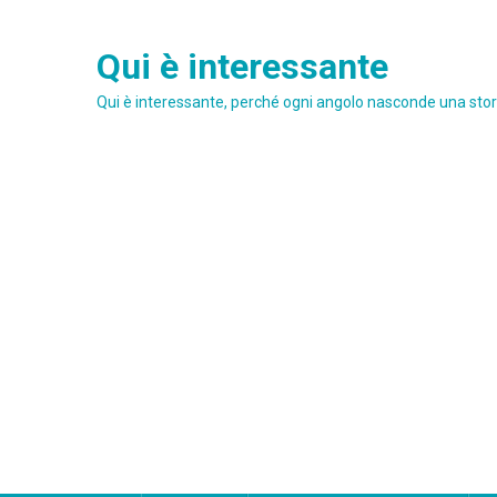
Skip
to
Qui è interessante
content
Qui è interessante, perché ogni angolo nasconde una stori