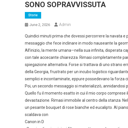
SONO SOPRAVVISSUTA
Storie
Admin
June 2, 2026
Quindici minuti prima che dovessi percorrere la navata e 
messaggio che fece inclinare in modo nauseante la geome
All’inizio, la mente umana—nella sua infinita, disperata c
con tale accecante chiarezza. Rimasi completamente para
spiegazione alternativa. Forse si trattava di uno strano err
della Georgia, frustrato per un incubo logistico riguardant
semplici e incontaminate, eppure possedevano la forza ci
Poi, un secondo messaggio si materializzò, annidandosi p
Quello fu il momento esatto in cui il mio corpo comprese i
devastazione. Rimasi immobile al centro della stanza. Nel
un pesante bouquet di rose bianche ed eucalipto. Al piano di
scaldava con
Canon in D