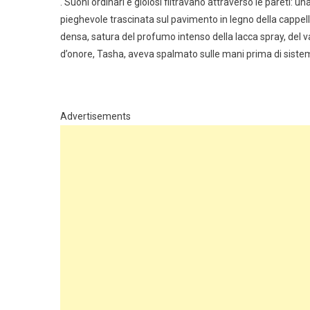
. Suoni ordinari e gioiosi filtravano attraverso le pareti: u
pieghevole trascinata sul pavimento in legno della cappella
densa, satura del profumo intenso della lacca spray, del va
d’onore, Tasha, aveva spalmato sulle mani prima di sistem
Advertisements