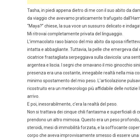
Tasha, in piedi appena dietro di me con il suo abito da dam
da viaggio che avevamo praticamente trafugato dall’Hamp
“Maya?” chiese, la sua voce un sussurro delicato e indaga
Mi ritrovai completamente privata del linguaggio.
L’immacolato raso bianco del mio abito da sposa rifletteva
intatta e abbagliante. Tuttavia, la pelle che emergeva da
cicatrice frastagliata serpeggiava sulla clavicola: una sent
argentea e liscia. I segni che ornavano il mio ginocchio s
presenza era una costante, innegabile realtà nella mia cosc
minimo spostamento del mio peso. L’articolazione pulsava
ricostruito era un meteorologo più affidabile delle notizi
arrivo.
E poi, inesorabilmente, c’era la realtà del peso.
Non si trattava dei cinque chili fantasma e superficiali 
prendono un altro mimosa. Questo era un peso profondo, s
steroidi, mesi di immobilità forzata, e la soffocante cope
corpo che aveva improvvisamente smesso di essere una ma