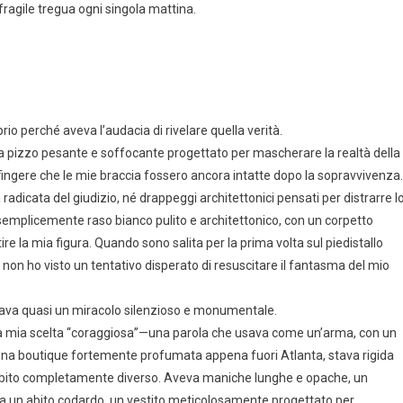
fragile tregua ogni singola mattina.
 perché aveva l’audacia di rivelare quella verità.
ra pizzo pesante e soffocante progettato per mascherare la realtà della
ingere che le mie braccia fossero ancora intatte dopo la sopravvivenza.
a radicata del giudizio, né drappeggi architettonici pensati per distrarre l
 semplicemente raso bianco pulito e architettonico, con un corpetto
 la mia figura. Quando sono salita per la prima volta sul piedistallo
non ho visto un tentativo disperato di resuscitare il fantasma del mio
rava quasi un miracolo silenzioso e monumentale.
o la mia scelta “coraggiosa”—una parola che usava come un’arma, con un
 una boutique fortemente profumata appena fuori Atlanta, stava rigida
bito completamente diverso. Aveva maniche lunghe e opache, un
 Era un abito codardo, un vestito meticolosamente progettato per