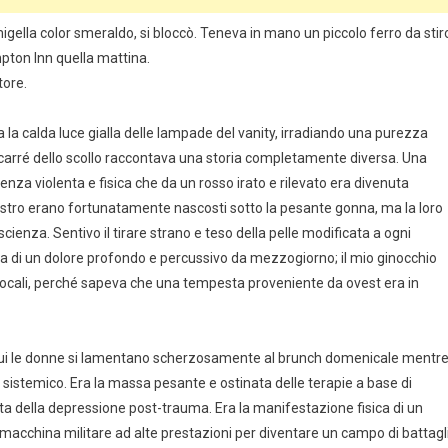
igella color smeraldo, si bloccò. Teneva in mano un piccolo ferro da stir
ton Inn quella mattina.
tore.
 la calda luce gialla delle lampade del vanity, irradiando una purezza
l carré dello scollo raccontava una storia completamente diversa. Una
enza violenta e fisica che da un rosso irato e rilevato era divenuta
inistro erano fortunatamente nascosti sotto la pesante gonna, ma la loro
ienza. Sentivo il tirare strano e teso della pelle modificata a ogni
 di un dolore profondo e percussivo da mezzogiorno; il mio ginocchio
e locali, perché sapeva che una tempesta proveniente da ovest era in
di cui le donne si lamentano scherzosamente al brunch domenicale mentr
istemico. Era la massa pesante e ostinata delle terapie a base di
rta della depressione post-trauma. Era la manifestazione fisica di un
cchina militare ad alte prestazioni per diventare un campo di battagl