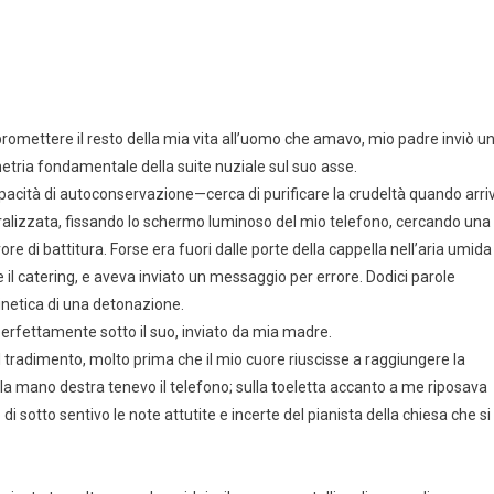
promettere il resto della mia vita all’uomo che amavo, mio padre inviò u
tria fondamentale della suite nuziale sul suo asse.
apacità di autoconservazione—cerca di purificare la crudeltà quando arri
lizzata, fissando lo schermo luminoso del mio telefono, cercando una
ore di battitura. Forse era fuori dalle porte della cappella nell’aria umida
e il catering, e aveva inviato un messaggio per errore. Dodici parole
netica di una detonazione.
erfettamente sotto il suo, inviato da mia madre.
l tradimento, molto prima che il mio cuore riuscisse a raggiungere la
la mano destra tenevo il telefono; sulla toeletta accanto a me riposava
 sotto sentivo le note attutite e incerte del pianista della chiesa che si