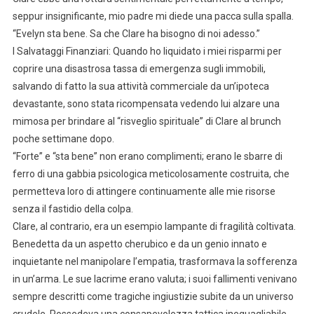
seppur insignificante, mio padre mi diede una pacca sulla spalla.
“Evelyn sta bene. Sa che Clare ha bisogno di noi adesso.”
I Salvataggi Finanziari: Quando ho liquidato i miei risparmi per
coprire una disastrosa tassa di emergenza sugli immobili,
salvando di fatto la sua attività commerciale da un’ipoteca
devastante, sono stata ricompensata vedendo lui alzare una
mimosa per brindare al “risveglio spirituale” di Clare al brunch
poche settimane dopo.
“Forte” e “sta bene” non erano complimenti; erano le sbarre di
ferro di una gabbia psicologica meticolosamente costruita, che
permetteva loro di attingere continuamente alle mie risorse
senza il fastidio della colpa.
Clare, al contrario, era un esempio lampante di fragilità coltivata.
Benedetta da un aspetto cherubico e da un genio innato e
inquietante nel manipolare l’empatia, trasformava la sofferenza
in un’arma. Le sue lacrime erano valuta; i suoi fallimenti venivano
sempre descritti come tragiche ingiustizie subite da un universo