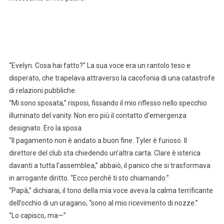
“Evelyn. Cosa hai fatto?” La sua voce era un rantolo teso e
disperato, che trapelava attraverso la cacofonia di una catastrofe
di relazioni pubbliche.
“Mi sono sposata,” risposi, fissando il mio riflesso nello specchio
illuminato del vanity. Non ero più il contatto d’emergenza
designato. Ero la sposa.
“Il pagamento non è andato a buon fine. Tyler è furioso. Il
direttore del club sta chiedendo un’altra carta. Clare è isterica
davanti a tutta l’assemblea,” abbaiò, il panico che si trasformava
in arrogante diritto. “Ecco perché ti sto chiamando.”
“Papà,” dichiarai, il tono della mia voce aveva la calma terrificante
dell’occhio di un uragano, “sono al mio ricevimento di nozze.”
“Lo capisco, ma—”