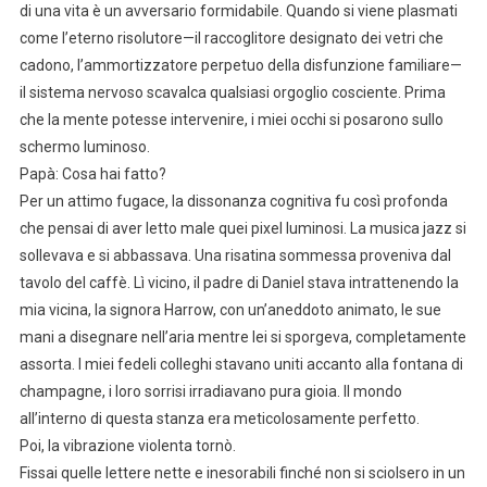
di una vita è un avversario formidabile. Quando si viene plasmati
come l’eterno risolutore—il raccoglitore designato dei vetri che
cadono, l’ammortizzatore perpetuo della disfunzione familiare—
il sistema nervoso scavalca qualsiasi orgoglio cosciente. Prima
che la mente potesse intervenire, i miei occhi si posarono sullo
schermo luminoso.
Papà: Cosa hai fatto?
Per un attimo fugace, la dissonanza cognitiva fu così profonda
che pensai di aver letto male quei pixel luminosi. La musica jazz si
sollevava e si abbassava. Una risatina sommessa proveniva dal
tavolo del caffè. Lì vicino, il padre di Daniel stava intrattenendo la
mia vicina, la signora Harrow, con un’aneddoto animato, le sue
mani a disegnare nell’aria mentre lei si sporgeva, completamente
assorta. I miei fedeli colleghi stavano uniti accanto alla fontana di
champagne, i loro sorrisi irradiavano pura gioia. Il mondo
all’interno di questa stanza era meticolosamente perfetto.
Poi, la vibrazione violenta tornò.
Fissai quelle lettere nette e inesorabili finché non si sciolsero in un