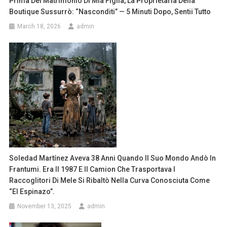
Prima Del Matrimonio Di Mia Figlia, La Proprietaria Della
Boutique Sussurrò: “Nasconditi” — 5 Minuti Dopo, Sentii Tutto
March 18, 2026
admin
Soledad Martínez Aveva 38 Anni Quando Il Suo Mondo Andò In
Frantumi. Era Il 1987 E Il Camion Che Trasportava I
Raccoglitori Di Mele Si Ribaltò Nella Curva Conosciuta Come
“El Espinazo”.
November 13, 2025
admin