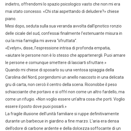
indietro, offrendomi lo spazio psicologico vasto che non mi era
mai stato concesso. «Chi stai aspettando di deludere?» chiese
piano.
Mesi dopo, seduta sulla sua veranda avvolta dall’ipnotico ronzio
delle cicale del sud, confessai finalmente l’estenuante misura in
cui la mia famiglia mi aveva “sfruttata”.
«Evelyn», disse, l’espressione intrisa di profonda empatia,
«aiutare le persone non è lo stesso che appartenergli. Puoi amare
le persone e comunque smettere di lasciarti sfruttare.»
Quando mi chiese di sposarlo su una ventosa spiaggia della
Carolina del Nord, porgendomi un anello nascosto in una delicata
gru di carta, non cercò il centro della scena. Riconobbe il peso
schiacciante che portavo e si offrì non come un altro fardello, ma
come un rifugio. «Non voglio essere un’altra cosa che porti. Voglio
essere il posto dove puoi posarli.»
La fragile illusione dell’unità familiare si ruppe definitivamente
durante un barbecue in giardino a fine marzo. L’aria era densa
dell’odore di carbone ardente e della dolcezza soffocante di un