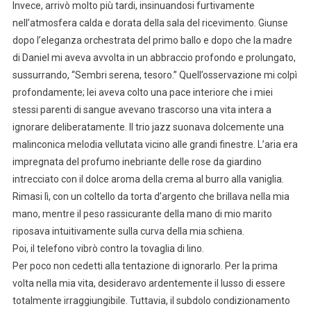
Invece, arrivò molto più tardi, insinuandosi furtivamente
nell’atmosfera calda e dorata della sala del ricevimento. Giunse
dopo l’eleganza orchestrata del primo ballo e dopo che la madre
di Daniel mi aveva avvolta in un abbraccio profondo e prolungato,
sussurrando, “Sembri serena, tesoro.” Quell’osservazione mi colpì
profondamente; lei aveva colto una pace interiore che i miei
stessi parenti di sangue avevano trascorso una vita intera a
ignorare deliberatamente. Il trio jazz suonava dolcemente una
malinconica melodia vellutata vicino alle grandi finestre. L’aria era
impregnata del profumo inebriante delle rose da giardino
intrecciato con il dolce aroma della crema al burro alla vaniglia.
Rimasi lì, con un coltello da torta d’argento che brillava nella mia
mano, mentre il peso rassicurante della mano di mio marito
riposava intuitivamente sulla curva della mia schiena.
Poi, il telefono vibrò contro la tovaglia di lino.
Per poco non cedetti alla tentazione di ignorarlo. Per la prima
volta nella mia vita, desideravo ardentemente il lusso di essere
totalmente irraggiungibile. Tuttavia, il subdolo condizionamento