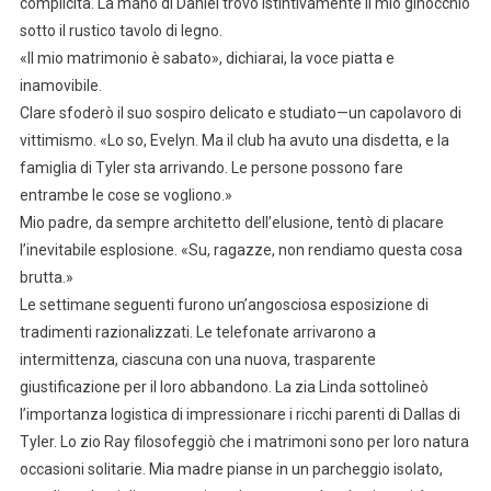
complicità. La mano di Daniel trovò istintivamente il mio ginocchio
sotto il rustico tavolo di legno.
«Il mio matrimonio è sabato», dichiarai, la voce piatta e
inamovibile.
Clare sfoderò il suo sospiro delicato e studiato—un capolavoro di
vittimismo. «Lo so, Evelyn. Ma il club ha avuto una disdetta, e la
famiglia di Tyler sta arrivando. Le persone possono fare
entrambe le cose se vogliono.»
Mio padre, da sempre architetto dell’elusione, tentò di placare
l’inevitabile esplosione. «Su, ragazze, non rendiamo questa cosa
brutta.»
Le settimane seguenti furono un’angosciosa esposizione di
tradimenti razionalizzati. Le telefonate arrivarono a
intermittenza, ciascuna con una nuova, trasparente
giustificazione per il loro abbandono. La zia Linda sottolineò
l’importanza logistica di impressionare i ricchi parenti di Dallas di
Tyler. Lo zio Ray filosofeggiò che i matrimoni sono per loro natura
occasioni solitarie. Mia madre pianse in un parcheggio isolato,