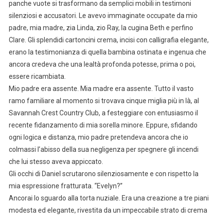
panche vuote si trasformano da semplici mobili in testimoni
silenziosi e accusatori. Le avevo immaginate occupate da mio
padre, mia madre, zia Linda, zio Ray, la cugina Beth e perfino
Clare. Gli splendidi cartoncini crema, incisi con calligrafia elegante,
erano la testimonianza di quella bambina ostinata e ingenua che
ancora credeva che una lealtà profonda potesse, prima o poi,
essere ricambiata.
Mio padre era assente. Mia madre era assente. Tutto il vasto
ramo familiare al momento si trovava cinque miglia più in là, al
Savannah Crest Country Club, a festeggiare con entusiasmo il
recente fidanzamento di mia sorella minore. Eppure, sfidando
ogni logica e distanza, mio padre pretendeva ancora che io
colmassi l’abisso della sua negligenza per spegnere gli incendi
che lui stesso aveva appiccato.
Gli occhi di Daniel scrutarono silenziosamente e con rispetto la
mia espressione fratturata. “Evelyn?”
Ancorai lo sguardo alla torta nuziale. Era una creazione a tre piani
modesta ed elegante, rivestita da un impeccabile strato di crema