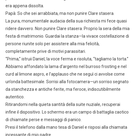
era appena dissolta.
Papà: So che sei arrabbiata, ma non punire Clare stasera.
La pura, monumentale audacia della sua richiesta mi fece quasi
ridere davvero. Non punire Clare stasera. Proprio la sera della mia
festa di matrimonio. Guardai la stanza—la vivace costellazione di
persone riunite solo per assistere alla mia felicità,
completamente prive di motivi parassitari.
“Prima,” istruii Daniel, la voce ferma e risoluta, “tagliamo la torta.”
Abbiamo affondato la lama d’argento nel burroso frosting e nel
curd al limone aspro, e l’applauso che ne seguì ci avvolse come
un’onda battesimale. Sorrisi alla fotocamera—un sorriso segnato
da stanchezza e antiche ferite, ma feroce, indiscutibilmente
autentico.
Ritirandomi nella quieta santità della suite nuziale, recuperai
infine il dispositivo. Lo schermo era un campo di battaglia caotico
di chiamate perse e messaggi di panico.
Presi il telefono dalla mano tesa di Daniel e risposi alla chiamata
incessante di mio padre.