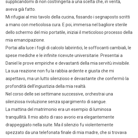
supplicandomi di non costringerla a una scelta che, in verità,
aveva già fatto.
Mi rifugiai al mio tavolo della cucina, fissando i segnaposto scritti
a mano con meticolosa cura. E poi, immersa nel bagliore sterile
dello schermo del mio portatile, iniziai il meticoloso processo della
mia emancipazione.
Portai alla luce i fogli di calcolo labirintici, le soffocanti cambiali, le
spese mediche e le infinite ricevute universitarie. Presentai a
Daniel le prove empiriche e devastanti della mia servitù invisibile.
La sua reazione non fu la rabbia ardente e giusta che mi
aspettavo, ma un lutto silenzioso e devastante che confermò la
profondità dell’ingiustizia della mia realtà.
Nel corso delle sei settimane successive, orchestrai una
silenziosa rivoluzione senza spargimento di sangue.
La mattina del matrimonio era un esempio di luminosa
tranquillità. Il mio abito di raso avorio era elegantemente
drappeggiato nella suite. Ma il silenzio fu violentemente
spezzato da una telefonata finale di mia madre, che si trovava