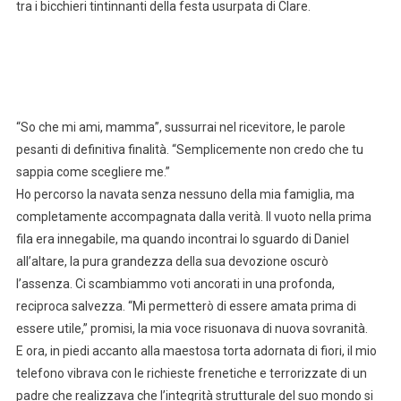
tra i bicchieri tintinnanti della festa usurpata di Clare.
“So che mi ami, mamma”, sussurrai nel ricevitore, le parole
pesanti di definitiva finalità. “Semplicemente non credo che tu
sappia come scegliere me.”
Ho percorso la navata senza nessuno della mia famiglia, ma
completamente accompagnata dalla verità. Il vuoto nella prima
fila era innegabile, ma quando incontrai lo sguardo di Daniel
all’altare, la pura grandezza della sua devozione oscurò
l’assenza. Ci scambiammo voti ancorati in una profonda,
reciproca salvezza. “Mi permetterò di essere amata prima di
essere utile,” promisi, la mia voce risuonava di nuova sovranità.
E ora, in piedi accanto alla maestosa torta adornata di fiori, il mio
telefono vibrava con le richieste frenetiche e terrorizzate di un
padre che realizzava che l’integrità strutturale del suo mondo si