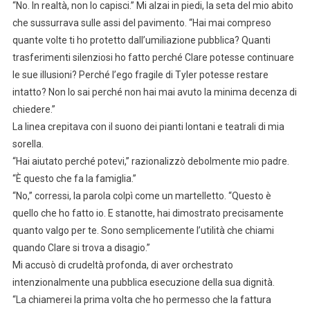
“No. In realtà, non lo capisci.” Mi alzai in piedi, la seta del mio abito
che sussurrava sulle assi del pavimento. “Hai mai compreso
quante volte ti ho protetto dall’umiliazione pubblica? Quanti
trasferimenti silenziosi ho fatto perché Clare potesse continuare
le sue illusioni? Perché l’ego fragile di Tyler potesse restare
intatto? Non lo sai perché non hai mai avuto la minima decenza di
chiedere.”
La linea crepitava con il suono dei pianti lontani e teatrali di mia
sorella.
“Hai aiutato perché potevi,” razionalizzò debolmente mio padre.
“È questo che fa la famiglia.”
“No,” corressi, la parola colpì come un martelletto. “Questo è
quello che ho fatto io. E stanotte, hai dimostrato precisamente
quanto valgo per te. Sono semplicemente l’utilità che chiami
quando Clare si trova a disagio.”
Mi accusò di crudeltà profonda, di aver orchestrato
intenzionalmente una pubblica esecuzione della sua dignità.
“La chiamerei la prima volta che ho permesso che la fattura