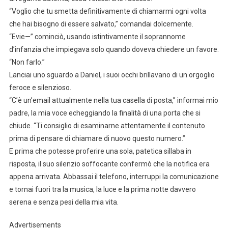
“Voglio che tu smetta definitivamente di chiamarmi ogni volta
che hai bisogno di essere salvato,” comandai dolcemente.
“Evie—” cominciò, usando istintivamente il soprannome
d’infanzia che impiegava solo quando doveva chiedere un favore.
“Non farlo.”
Lanciai uno sguardo a Daniel, i suoi occhi brillavano di un orgoglio
feroce e silenzioso.
“C’è un’email attualmente nella tua casella di posta,” informai mio
padre, la mia voce echeggiando la finalità di una porta che si
chiude. “Ti consiglio di esaminarne attentamente il contenuto
prima di pensare di chiamare di nuovo questo numero.”
E prima che potesse proferire una sola, patetica sillaba in
risposta, il suo silenzio soffocante confermò che la notifica era
appena arrivata. Abbassai il telefono, interruppi la comunicazione
e tornai fuori tra la musica, la luce e la prima notte davvero
serena e senza pesi della mia vita.
Advertisements