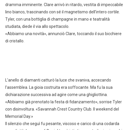
dramma imminente. Clare arrivò in ritardo, vestita di impeccabile
lino bianco, trascinando con sé il magnetismo dell’intero cortile.
Tyler, con una bottiglia di champagne in mano e teatralità
studiata, diede il via allo spettacolo.
«Abbiamo una novità», annunciò Clare, toccando il suo bicchiere
di cristallo.
L’anello di diamanti catturò la luce che svaniva, accecando
l’assemblea. La gioia costruita era soffocante. Ma fu la sua
dichiarazione successiva ad agire come una ghigliottina.
«Abbiamo già prenotato la festa di fidanzamento», sorrise Tyler
con disinvoltura. «Savannah Crest Country Club. Il weekend del
Memorial Day.»
Il silenzio che seguì fu pesante, viscoso e carico di una codarda