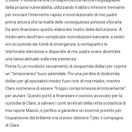
crudele. Possedeva una consapevolezza tattica ineguagliabile
della propria vulnerabilità, utilizzando il labbro inferiore tremante
per evocare l’intervento rapido e incondizionato di mio padre
prima ancora che la realtà delle conseguenze potesse sfiorarla.
Da anni finanziavo questo elaborato teatro della disfunzione. A
tredici anni decifravo complicate riconciliazioni bancarie; a sedici
ero la custode dei fondi di emergenza; a ventiquattro le
telefonate silenziose e disperate di mio padre erano diventate
una tassa abituale sulla mia esistenza.
Prima fu un modesto versamento di cinquemila dollari per coprire
un “temporaneo” buco aziendale. Poi una perdita di dodicimila
dollari per gli specialisti medici fuori rete di mia madre, mentre
Clare sosteneva di essere “troppo compromessa emotivamente”
per aiutare. Questo portò a finanziare il costoso avvocato per la
custodia di Clare, a salvare i conti arretrati della retta scolastica di
mio nipote Mason, e perfino a garantire un enorme prestito per
l’espansione del brillante ma cronico debitore Tyler, il compagno
di Clare.