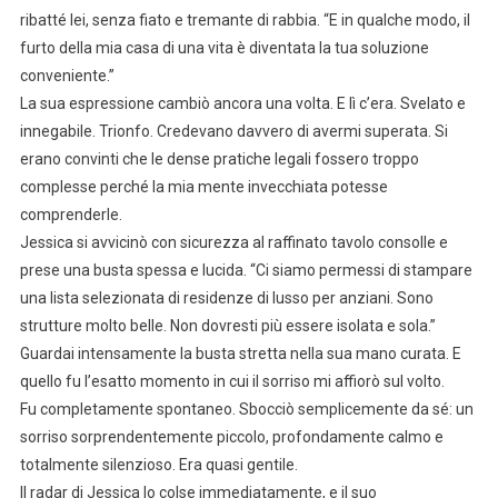
ribatté lei, senza fiato e tremante di rabbia. “E in qualche modo, il
furto della mia casa di una vita è diventata la tua soluzione
conveniente.”
La sua espressione cambiò ancora una volta. E lì c’era. Svelato e
innegabile. Trionfo. Credevano davvero di avermi superata. Si
erano convinti che le dense pratiche legali fossero troppo
complesse perché la mia mente invecchiata potesse
comprenderle.
Jessica si avvicinò con sicurezza al raffinato tavolo consolle e
prese una busta spessa e lucida. “Ci siamo permessi di stampare
una lista selezionata di residenze di lusso per anziani. Sono
strutture molto belle. Non dovresti più essere isolata e sola.”
Guardai intensamente la busta stretta nella sua mano curata. E
quello fu l’esatto momento in cui il sorriso mi affiorò sul volto.
Fu completamente spontaneo. Sbocciò semplicemente da sé: un
sorriso sorprendentemente piccolo, profondamente calmo e
totalmente silenzioso. Era quasi gentile.
Il radar di Jessica lo colse immediatamente, e il suo