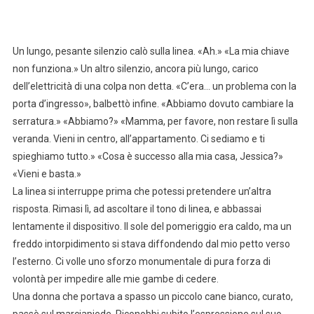
Un lungo, pesante silenzio calò sulla linea. «Ah.» «La mia chiave
non funziona.» Un altro silenzio, ancora più lungo, carico
dell’elettricità di una colpa non detta. «C’era… un problema con la
porta d’ingresso», balbettò infine. «Abbiamo dovuto cambiare la
serratura.» «Abbiamo?» «Mamma, per favore, non restare lì sulla
veranda. Vieni in centro, all’appartamento. Ci sediamo e ti
spieghiamo tutto.» «Cosa è successo alla mia casa, Jessica?»
«Vieni e basta.»
La linea si interruppe prima che potessi pretendere un’altra
risposta. Rimasi lì, ad ascoltare il tono di linea, e abbassai
lentamente il dispositivo. Il sole del pomeriggio era caldo, ma un
freddo intorpidimento si stava diffondendo dal mio petto verso
l’esterno. Ci volle uno sforzo monumentale di pura forza di
volontà per impedire alle mie gambe di cedere.
Una donna che portava a spasso un piccolo cane bianco, curato,