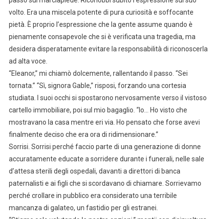
passò sul marciapiede. Riconobbi subito l’espressione sul suo
volto. Era una miscela potente di pura curiosità e soffocante
pietà. È proprio l’espressione che la gente assume quando è
pienamente consapevole che si è verificata una tragedia, ma
desidera disperatamente evitare la responsabilità di riconoscerla
ad alta voce.
“Eleanor,” mi chiamò dolcemente, rallentando il passo. “Sei
tornata.” “Sì, signora Gable,” risposi, forzando una cortesia
studiata. I suoi occhi si spostarono nervosamente verso il vistoso
cartello immobiliare, poi sul mio bagaglio. “Io… Ho visto che
mostravano la casa mentre eri via. Ho pensato che forse avevi
finalmente deciso che era ora di ridimensionare.”
Sorrisi. Sorrisi perché faccio parte di una generazione di donne
accuratamente educate a sorridere durante i funerali, nelle sale
d’attesa sterili degli ospedali, davanti a direttori di banca
paternalisti e ai figli che si scordavano di chiamare. Sorrievamo
perché crollare in pubblico era considerato una terribile
mancanza di galateo, un fastidio per gli estranei.