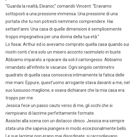
“Guarda la realtà, Eleanor,” comandò Vincent. “Eravamo
sottoposti a una pressione immensa. Una pressione di una
portata che tu non potresti nemmeno comprendere. Hai
settant’anni. Una casa di quelle dimensioni è semplicemente
troppo impegnativa per una donna della tua età.”
Lo fissai. Arthur ed io avevamo comprato quella casa quando sui
nostri conti c’era solo un misero acconto racimolato in buste.
Abbiamo imparato a riparare da soli il cartongesso. Abbiamo
rimandato all’infinito le vacanze. Ogni singolo centimetro
quadrato di quella casa conosceva intimamente la fatica delle
mie mani. Eppure, quest’uomo arrogante stava davanti a me, nel
suo lussuoso maglione, e osava dichiarare che la mia casa era
troppo per me.
Jessica fece un passo cauto verso di me, gli occhi che si
riempivano di lacrime perfettamente formate.
Assistei alla scena con un distacco clinico. Jessica era sempre
stata una che sapeva piangere in modo eccezionalmente bello.
Le sue lacrime non erano mai disordinate; si raccoglievano