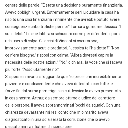
cenere delle parole. “È stata una decisione puramente finanziaria.
Avevo obblighi urgenti. Estremamente seri. Liquidare la casa ha
risolto una crisi finanziaria imminente che avrebbe potuto avere
conseguenze catastrofiche per noi.” Tornai a guardare Jessica. “I
suoi debiti.” Le sue labbra si schiusero come per difenderlo, poi si
richiusero di colpo. Gli occhi di Vincent si oscurarono,
improvvisamente acuti e predatori. “Jessica te l’ha detto?” “Non
ce n’era bisogno,” risposi con calma. “Allora dovresti capire la
necessità delle nostre azioni.” “No,” dichiarai, la voce che si faceva
più forte. “Assolutamente no.”
Si sporse in avanti, sfoggiando quell’espressione incredibilmente
paziente e condiscendente che avevo detestato con tutte le
forze fin dal primo pomeriggio in cui Jessica lo aveva presentato
in casa nostra. Arthur, da sempre ottimo giudice del carattere
delle persone, li aveva soprannominati ‘occhi da squalo’. Con una
chiarezza devastante mi resi conto che mio marito aveva
diagnosticato in una sola serata la corruzione che io avevo
passato anni a rifiutare di riconoscere.