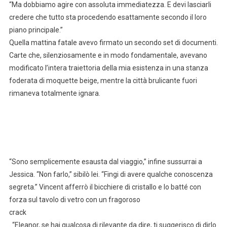
“Ma dobbiamo agire con assoluta immediatezza. E devi lasciarli
credere che tutto sta procedendo esattamente secondo il loro
piano principale.”
Quella mattina fatale avevo firmato un secondo set di documenti.
Carte che, silenziosamente e in modo fondamentale, avevano
modificato l’intera traiettoria della mia esistenza in una stanza
foderata di moquette beige, mentre la città brulicante fuori
rimaneva totalmente ignara.
“Sono semplicemente esausta dal viaggio,” infine sussurrai a
Jessica. “Non farlo,” sibilò lei. “Fingi di avere qualche conoscenza
segreta.” Vincent afferrò il bicchiere di cristallo e lo batté con
forza sul tavolo di vetro con un fragoroso
crack
. “Eleanor, se hai qualcosa di rilevante da dire, ti suggerisco di dirlo