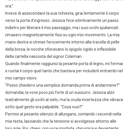
ora.”
Invece di assecondare la sua richiesta, girai lentamente il corpo
verso la porta d’ingresso. Jessica fece istintivamente un passo
indietro per liberare il mio passaggio, ma i suoi occhi spalancati
rimasero magneticamente fissi su ogni mio movimento. La mia
mano destra si strinse ferocemente intorno alla tracolla di pelle
della borsa, le nocche sfioravano lo spigolo rigido e inflessibile
della cartella nascosta del signor Coleman.
Quando finalmente raggiunsi la pesante porta di legno, mi fermai
e ruotai il corpo quel tanto che bastava per includerli entrambi nel
mio campo visivo.
“Posso chiedervi una semplice domanda prima di andarmene?”
domandai, la voce poco più forte di un sussurro. Jessica alzò
teatralmente gli occhi al cielo, ma la cruda incertezza che vibrava
sotto quel gesto era palpabile. “Cosa vuoi?”
Permisi al pesante silenzio di allungarsi, contando i secondi nella
mia testa, lasciando che la tensione si avvolgesse attorno alle
loro gole. Poi, chiesi, con voce morbida, chirurgica e devastante: