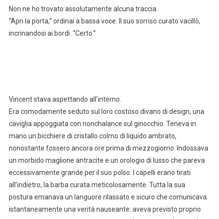
Non ne ho trovato assolutamente alcuna traccia.
“Apri la porta,” ordinai a bassa voce. Il suo sorriso curato vacillò,
incrinandosi ai bordi. “Certo.”
Vincent stava aspettando all’interno.
Era comodamente seduto sul loro costoso divano di design, una
caviglia appoggiata con nonchalance sul ginocchio. Teneva in
mano un bicchiere di cristallo colmo di liquido ambrato,
nonostante fossero ancora ore prima di mezzogiorno. Indossava
un morbido maglione antracite e un orologio di lusso che pareva
eccessivamente grande per il suo polso. I capelli erano tirati
all’indietro, la barba curata meticolosamente. Tutta la sua
postura emanava un languore rilassato e sicuro che comunicava
istantaneamente una verità nauseante: aveva previsto proprio