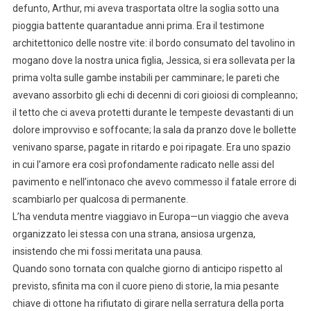
defunto, Arthur, mi aveva trasportata oltre la soglia sotto una
pioggia battente quarantadue anni prima. Era il testimone
architettonico delle nostre vite: il bordo consumato del tavolino in
mogano dove la nostra unica figlia, Jessica, si era sollevata per la
prima volta sulle gambe instabili per camminare; le pareti che
avevano assorbito gli echi di decenni di cori gioiosi di compleanno;
il tetto che ci aveva protetti durante le tempeste devastanti di un
dolore improvviso e soffocante; la sala da pranzo dove le bollette
venivano sparse, pagate in ritardo e poi ripagate. Era uno spazio
in cui l’amore era così profondamente radicato nelle assi del
pavimento e nell’intonaco che avevo commesso il fatale errore di
scambiarlo per qualcosa di permanente.
L’ha venduta mentre viaggiavo in Europa—un viaggio che aveva
organizzato lei stessa con una strana, ansiosa urgenza,
insistendo che mi fossi meritata una pausa.
Quando sono tornata con qualche giorno di anticipo rispetto al
previsto, sfinita ma con il cuore pieno di storie, la mia pesante
chiave di ottone ha rifiutato di girare nella serratura della porta