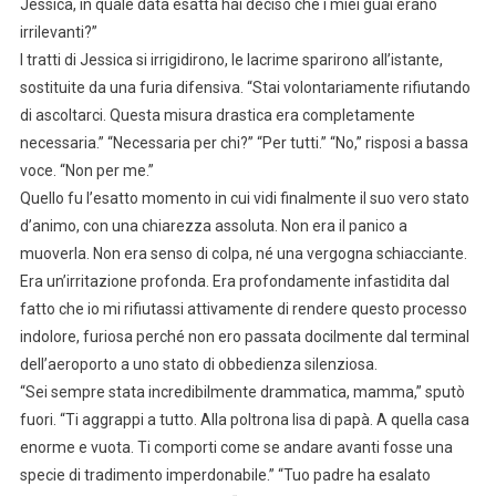
Jessica, in quale data esatta hai deciso che i miei guai erano
irrilevanti?”
I tratti di Jessica si irrigidirono, le lacrime sparirono all’istante,
sostituite da una furia difensiva. “Stai volontariamente rifiutando
di ascoltarci. Questa misura drastica era completamente
necessaria.” “Necessaria per chi?” “Per tutti.” “No,” risposi a bassa
voce. “Non per me.”
Quello fu l’esatto momento in cui vidi finalmente il suo vero stato
d’animo, con una chiarezza assoluta. Non era il panico a
muoverla. Non era senso di colpa, né una vergogna schiacciante.
Era un’irritazione profonda. Era profondamente infastidita dal
fatto che io mi rifiutassi attivamente di rendere questo processo
indolore, furiosa perché non ero passata docilmente dal terminal
dell’aeroporto a uno stato di obbedienza silenziosa.
“Sei sempre stata incredibilmente drammatica, mamma,” sputò
fuori. “Ti aggrappi a tutto. Alla poltrona lisa di papà. A quella casa
enorme e vuota. Ti comporti come se andare avanti fosse una
specie di tradimento imperdonabile.” “Tuo padre ha esalato