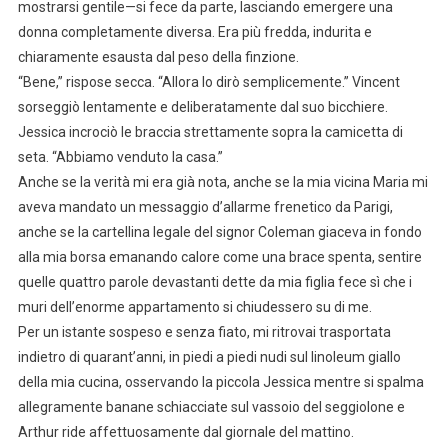
mostrarsi gentile—si fece da parte, lasciando emergere una
donna completamente diversa. Era più fredda, indurita e
chiaramente esausta dal peso della finzione.
“Bene,” rispose secca. “Allora lo dirò semplicemente.” Vincent
sorseggiò lentamente e deliberatamente dal suo bicchiere.
Jessica incrociò le braccia strettamente sopra la camicetta di
seta. “Abbiamo venduto la casa.”
Anche se la verità mi era già nota, anche se la mia vicina Maria mi
aveva mandato un messaggio d’allarme frenetico da Parigi,
anche se la cartellina legale del signor Coleman giaceva in fondo
alla mia borsa emanando calore come una brace spenta, sentire
quelle quattro parole devastanti dette da mia figlia fece sì che i
muri dell’enorme appartamento si chiudessero su di me.
Per un istante sospeso e senza fiato, mi ritrovai trasportata
indietro di quarant’anni, in piedi a piedi nudi sul linoleum giallo
della mia cucina, osservando la piccola Jessica mentre si spalma
allegramente banane schiacciate sul vassoio del seggiolone e
Arthur ride affettuosamente dal giornale del mattino.