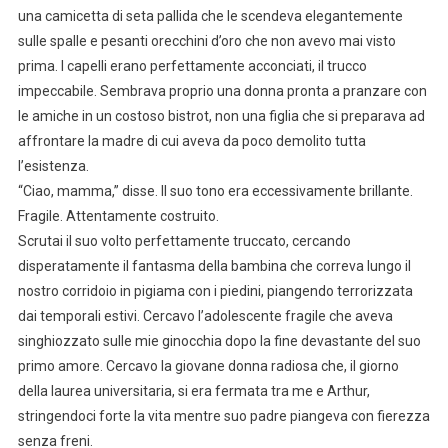
una camicetta di seta pallida che le scendeva elegantemente
sulle spalle e pesanti orecchini d’oro che non avevo mai visto
prima. I capelli erano perfettamente acconciati, il trucco
impeccabile. Sembrava proprio una donna pronta a pranzare con
le amiche in un costoso bistrot, non una figlia che si preparava ad
affrontare la madre di cui aveva da poco demolito tutta
l’esistenza.
“Ciao, mamma,” disse. Il suo tono era eccessivamente brillante.
Fragile. Attentamente costruito.
Scrutai il suo volto perfettamente truccato, cercando
disperatamente il fantasma della bambina che correva lungo il
nostro corridoio in pigiama con i piedini, piangendo terrorizzata
dai temporali estivi. Cercavo l’adolescente fragile che aveva
singhiozzato sulle mie ginocchia dopo la fine devastante del suo
primo amore. Cercavo la giovane donna radiosa che, il giorno
della laurea universitaria, si era fermata tra me e Arthur,
stringendoci forte la vita mentre suo padre piangeva con fierezza
senza freni.