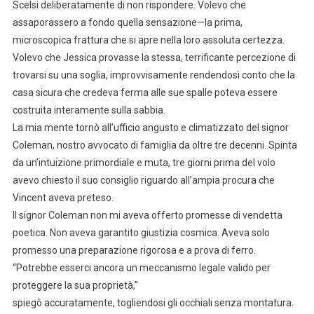
Scelsi deliberatamente di non rispondere. Volevo che
assaporassero a fondo quella sensazione—la prima,
microscopica frattura che si apre nella loro assoluta certezza.
Volevo che Jessica provasse la stessa, terrificante percezione di
trovarsi su una soglia, improvvisamente rendendosi conto che la
casa sicura che credeva ferma alle sue spalle poteva essere
costruita interamente sulla sabbia.
La mia mente tornò all’ufficio angusto e climatizzato del signor
Coleman, nostro avvocato di famiglia da oltre tre decenni. Spinta
da un’intuizione primordiale e muta, tre giorni prima del volo
avevo chiesto il suo consiglio riguardo all’ampia procura che
Vincent aveva preteso.
Il signor Coleman non mi aveva offerto promesse di vendetta
poetica. Non aveva garantito giustizia cosmica. Aveva solo
promesso una preparazione rigorosa e a prova di ferro.
“Potrebbe esserci ancora un meccanismo legale valido per
proteggere la sua proprietà,”
spiegò accuratamente, togliendosi gli occhiali senza montatura.