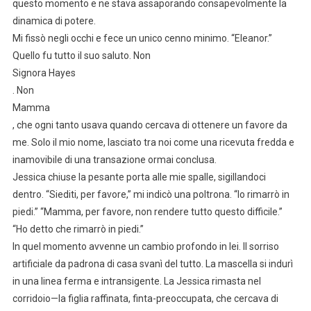
questo momento e ne stava assaporando consapevolmente la
dinamica di potere.
Mi fissò negli occhi e fece un unico cenno minimo. “Eleanor.”
Quello fu tutto il suo saluto. Non
Signora Hayes
. Non
Mamma
, che ogni tanto usava quando cercava di ottenere un favore da
me. Solo il mio nome, lasciato tra noi come una ricevuta fredda e
inamovibile di una transazione ormai conclusa.
Jessica chiuse la pesante porta alle mie spalle, sigillandoci
dentro. “Siediti, per favore,” mi indicò una poltrona. “Io rimarrò in
piedi.” “Mamma, per favore, non rendere tutto questo difficile.”
“Ho detto che rimarrò in piedi.”
In quel momento avvenne un cambio profondo in lei. Il sorriso
artificiale da padrona di casa svanì del tutto. La mascella si indurì
in una linea ferma e intransigente. La Jessica rimasta nel
corridoio—la figlia raffinata, finta-preoccupata, che cercava di