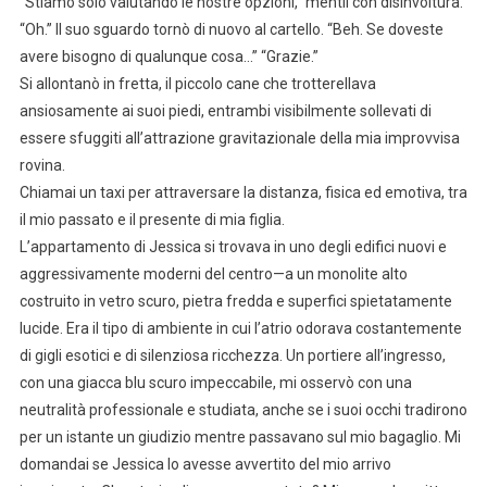
“Stiamo solo valutando le nostre opzioni,” mentii con disinvoltura.
“Oh.” Il suo sguardo tornò di nuovo al cartello. “Beh. Se doveste
avere bisogno di qualunque cosa…” “Grazie.”
Si allontanò in fretta, il piccolo cane che trotterellava
ansiosamente ai suoi piedi, entrambi visibilmente sollevati di
essere sfuggiti all’attrazione gravitazionale della mia improvvisa
rovina.
Chiamai un taxi per attraversare la distanza, fisica ed emotiva, tra
il mio passato e il presente di mia figlia.
L’appartamento di Jessica si trovava in uno degli edifici nuovi e
aggressivamente moderni del centro—a un monolite alto
costruito in vetro scuro, pietra fredda e superfici spietatamente
lucide. Era il tipo di ambiente in cui l’atrio odorava costantemente
di gigli esotici e di silenziosa ricchezza. Un portiere all’ingresso,
con una giacca blu scuro impeccabile, mi osservò con una
neutralità professionale e studiata, anche se i suoi occhi tradirono
per un istante un giudizio mentre passavano sul mio bagaglio. Mi
domandai se Jessica lo avesse avvertito del mio arrivo