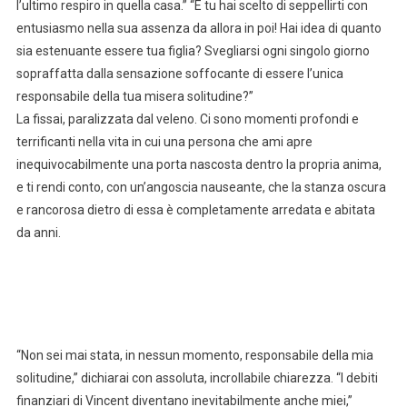
l’ultimo respiro in quella casa.” “E tu hai scelto di seppellirti con
entusiasmo nella sua assenza da allora in poi! Hai idea di quanto
sia estenuante essere tua figlia? Svegliarsi ogni singolo giorno
sopraffatta dalla sensazione soffocante di essere l’unica
responsabile della tua misera solitudine?”
La fissai, paralizzata dal veleno. Ci sono momenti profondi e
terrificanti nella vita in cui una persona che ami apre
inequivocabilmente una porta nascosta dentro la propria anima,
e ti rendi conto, con un’angoscia nauseante, che la stanza oscura
e rancorosa dietro di essa è completamente arredata e abitata
da anni.
“Non sei mai stata, in nessun momento, responsabile della mia
solitudine,” dichiarai con assoluta, incrollabile chiarezza. “I debiti
finanziari di Vincent diventano inevitabilmente anche miei,”