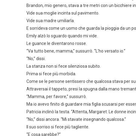
Brandon, mio genero, stava a tre metri con un bicchiere i
Vide sua moglie incinta sul pavimento.
Vide sua madre umiliarla.
E sorrideva come un uomo che guarda la pioggia da un po
Emily alzò lo sguardo quando mi vide.
Le guance le diventarono rosse.
“Va tutto bene, mamma,” sussurrò. “L’ho versato io.”
“No,” dissi.
La stanza non si fece silenziosa subito.
Prima si fece più morbida.
Come se le persone sentissero che qualcosa stava per 
Attraversai il tappeto, presi la spugna dalla mano tremante d
“Mamma, per favore,” sussurrò.
Ma io avevo finito di guardare mia figlia scusarsi per esse
Patricia inclinò la testa. “Attenta, Margaret. Le donne in
“No,” dissi ancora. “Mi stavate insegnando qualcosa.”
Il suo sorriso si fece più tagliente.
“E cosa sarebbe?”