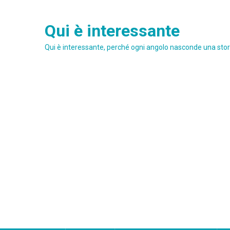
Skip
to
Qui è interessante
content
Qui è interessante, perché ogni angolo nasconde una stori