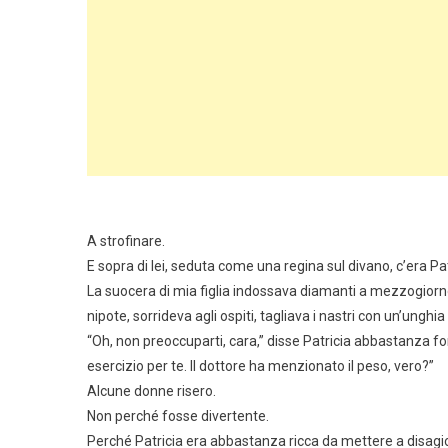
A strofinare.
E sopra di lei, seduta come una regina sul divano, c’era Pat
La suocera di mia figlia indossava diamanti a mezzogiorn
nipote, sorrideva agli ospiti, tagliava i nastri con un’ungh
“Oh, non preoccuparti, cara,” disse Patricia abbastanza for
esercizio per te. Il dottore ha menzionato il peso, vero?”
Alcune donne risero.
Non perché fosse divertente.
Perché Patricia era abbastanza ricca da mettere a disagio