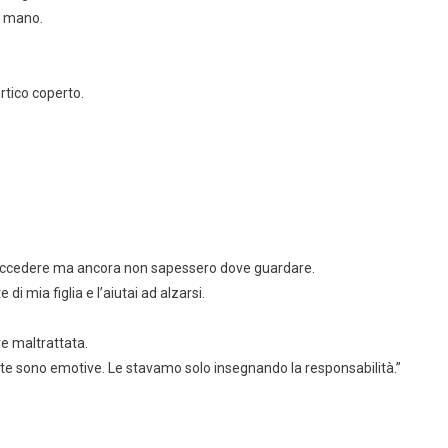
n mano.
rtico coperto.
succedere ma ancora non sapessero dove guardare.
i mia figlia e l’aiutai ad alzarsi.
re maltrattata.
cinte sono emotive. Le stavamo solo insegnando la responsabilità.”