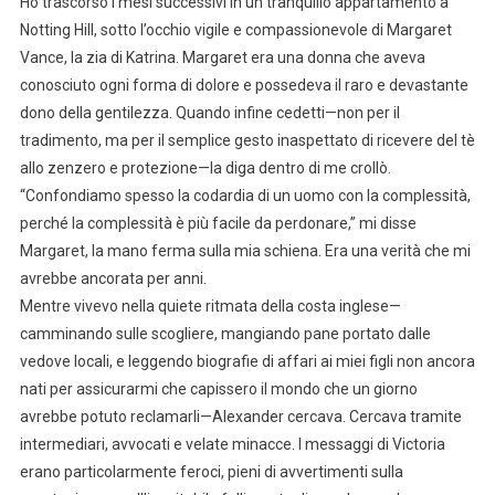
Ho trascorso i mesi successivi in un tranquillo appartamento a
Notting Hill, sotto l’occhio vigile e compassionevole di Margaret
Vance, la zia di Katrina. Margaret era una donna che aveva
conosciuto ogni forma di dolore e possedeva il raro e devastante
dono della gentilezza. Quando infine cedetti—non per il
tradimento, ma per il semplice gesto inaspettato di ricevere del tè
allo zenzero e protezione—la diga dentro di me crollò.
“Confondiamo spesso la codardia di un uomo con la complessità,
perché la complessità è più facile da perdonare,” mi disse
Margaret, la mano ferma sulla mia schiena. Era una verità che mi
avrebbe ancorata per anni.
Mentre vivevo nella quiete ritmata della costa inglese—
camminando sulle scogliere, mangiando pane portato dalle
vedove locali, e leggendo biografie di affari ai miei figli non ancora
nati per assicurarmi che capissero il mondo che un giorno
avrebbe potuto reclamarli—Alexander cercava. Cercava tramite
intermediari, avvocati e velate minacce. I messaggi di Victoria
erano particolarmente feroci, pieni di avvertimenti sulla