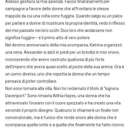
Adesso gestisco la mia azienda. Faccio finanziamenti per
campagne a favore delle donne che affrontano le stesse
trappole da cui una volta sono fuggita. Quando salgo su un palco
per parlare a donne di ricostruire la propria identità, vedo il riflesso
del mio passato nei loro occhi. Dico loro che andarsene non
significa fuggire— è il primo atto di vero potere.
Nel decimo anniversario della mia scomparsa, Katrina organizzò
una cena. Alexander si alzò in piedi per un brindisi in mio onore,
riconoscendo che avevo costruito qualcosa di più forte
dell’impero che aveva quasi scelto al posto della sua anima. Ora è
un uomo diverso, uno che rispetta la donna che un tempo
pensava di poter controllare.
Non sono tornata alla villa. Non ho reclamato il titolo di “signora
Davenport.” Sono rimasta Althia Hayes, una donna che ha
attraversato l’oceano con il cuore spezzato e ha creato una vita
secondo il proprio disegno. Qualcuno lo chiamerà un finale non
convenzionale, ma è l’unico che rende onore alla donna che è
scomparsa quella notte e a quella che finalmente ha fatto ritorno