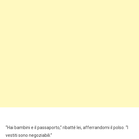
“Hai bambini e il passaporto,” ribatté lei, afferrandomi il polso. “I
vestiti sono negoziabili.”