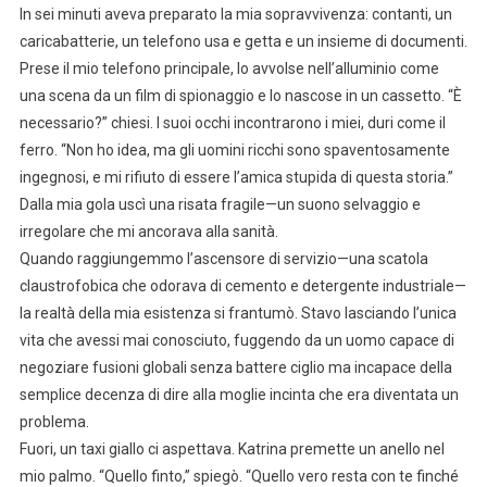
In sei minuti aveva preparato la mia sopravvivenza: contanti, un
caricabatterie, un telefono usa e getta e un insieme di documenti.
Prese il mio telefono principale, lo avvolse nell’alluminio come
una scena da un film di spionaggio e lo nascose in un cassetto. “È
necessario?” chiesi. I suoi occhi incontrarono i miei, duri come il
ferro. “Non ho idea, ma gli uomini ricchi sono spaventosamente
ingegnosi, e mi rifiuto di essere l’amica stupida di questa storia.”
Dalla mia gola uscì una risata fragile—un suono selvaggio e
irregolare che mi ancorava alla sanità.
Quando raggiungemmo l’ascensore di servizio—una scatola
claustrofobica che odorava di cemento e detergente industriale—
la realtà della mia esistenza si frantumò. Stavo lasciando l’unica
vita che avessi mai conosciuto, fuggendo da un uomo capace di
negoziare fusioni globali senza battere ciglio ma incapace della
semplice decenza di dire alla moglie incinta che era diventata un
problema.
Fuori, un taxi giallo ci aspettava. Katrina premette un anello nel
mio palmo. “Quello finto,” spiegò. “Quello vero resta con te finché