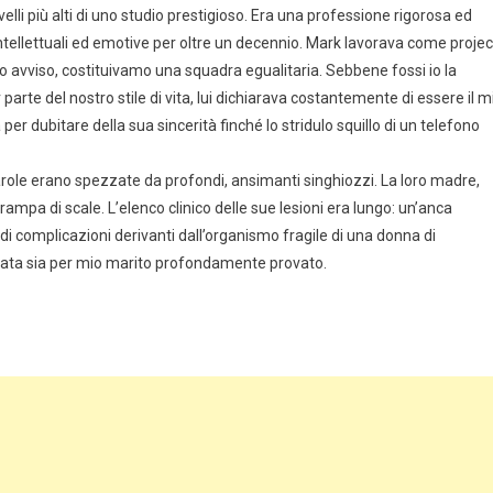
lli più alti di uno studio prestigioso. Era una professione rigorosa ed
 intellettuali ed emotive per oltre un decennio. Mark lavorava come projec
o avviso, costituivamo una squadra egualitaria. Sebbene fossi io la
arte del nostro stile di vita, lui dichiarava costantemente di essere il m
r dubitare della sua sincerità finché lo stridulo squillo di un telefono
parole erano spezzate da profondi, ansimanti singhiozzi. La loro madre,
ampa di scale. L’elenco clinico delle sue lesioni era lungo: un’anca
i complicazioni derivanti dall’organismo fragile di una donna di
alata sia per mio marito profondamente provato.