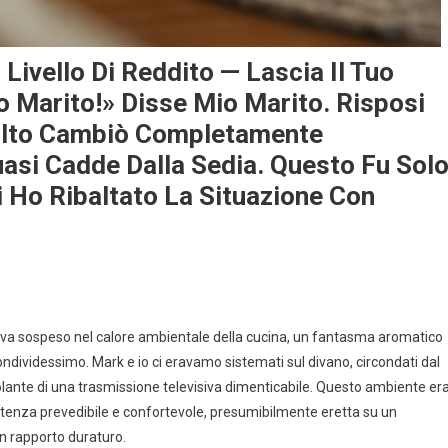
Livello Di Reddito — Lascia Il Tuo
o Marito!» Disse Mio Marito. Risposi
Volto Cambiò Completamente
asi Cadde Dalla Sedia. Questo Fu Sol
i Ho Ribaltato La Situazione Con
iava sospeso nel calore ambientale della cucina, un fantasma aromatico
dividessimo. Mark e io ci eravamo sistemati sul divano, circondati dal
molante di una trasmissione televisiva dimenticabile. Questo ambiente er
stenza prevedibile e confortevole, presumibilmente eretta su un
n rapporto duraturo.