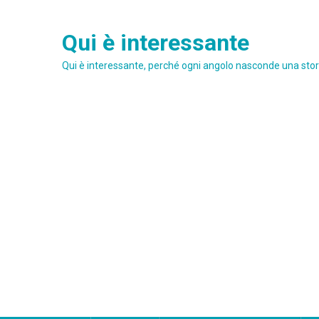
Skip
to
Qui è interessante
content
Qui è interessante, perché ogni angolo nasconde una stori