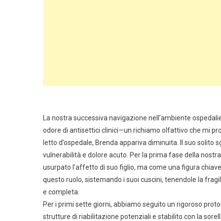
La nostra successiva navigazione nell’ambiente ospedaliero 
odore di antisettici clinici—un richiamo olfattivo che mi
letto d’ospedale, Brenda appariva diminuita. Il suo solito 
vulnerabilità e dolore acuto. Per la prima fase della nos
usurpato l’affetto di suo figlio, ma come una figura chiav
questo ruolo, sistemando i suoi cuscini, tenendole la fr
e completa.
Per i primi sette giorni, abbiamo seguito un rigoroso protoc
strutture di riabilitazione potenziali e stabilito con la sor