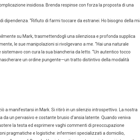
mplicazione insidiosa. Brenda respinse con forza la proposta di una
 di dipendenza. “Rifiuto di farmi toccare da estranei. Ho bisogno della mi
iabilmente su Mark, trasmettendogli una silenziosa e profonda supplica
amente, le sue manipolazioni si rivolgevano a me. “Hai una naturale
sistemavo con cura la sua biancheria da letto. “Un autentico tocco
mascherare un ordine pungente—un tratto distintivo della modalità
manifestarsi in Mark. Si ritirò in un silenzio introspettivo. La nostra
a da un pervasivo e costante brusio d’ansia latente. Quando veniva
scuotere la testa ed esprimere vaghi commenti di preoccupazione
i pragmatiche e logistiche: infermieri specializzati a domicilio,