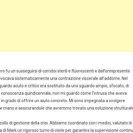
fu un susseguirsi di corridoi sterili e fluorescenti e dell’onnipresente
 provocava sistematicamente una contrazione viscerale all’addome. Nel
sguardo acuto e critico era sostituito da uno sguardo ampio, sfocato, di
tra conoscenza quindicennale, non mi guardò come l’intrusa che aveva
e in grado di offrire un aiuto concreto. Mi sono impegnata a svolgere
agile mano e assicurandole che avremmo trovato una soluzione struttural
ollo di gestione della crisi. Abbiamo coordinato con i medici, valutato le
ella di Mark un rigoroso turno di visite per garantire la supervisione contin