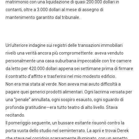
matrimonio con una liquidazione di quasi 200.000 dollari in
contanti, oltre a 3.000 dollari al mese di assegno di
mantenimento garantito dal tribunale.
Un’ulteriore indagine sui registri delle transazioni immobiliari
rivelò una verità ancora più compromettente: aveva venduto
personalmente una casa suburbana impeccabile con tre camere
da letto per 420.000 dollari appena sei settimane prima di firmare
il contratto d’affitto e trasferirsi nel mio modesto edificio.
Non era mai stata al verde. Non aveva mai avuto difficoltà a
pagare quei generici prodotti alimentari. Ogni lacrima versata per
una “penale” annullata, ogni sospiro esausto, ogni sguardo di
profonda gratitudine—era tutto teatro di alto livello. Stava
recitando.
Il pomeriggio seguente, un bussare esitante risuonò contro la
porta vuota dello studio nel seminterrato. La aprii e trovai Derek
che stava nel corridoio scarsamente illuminato, con un aspetto