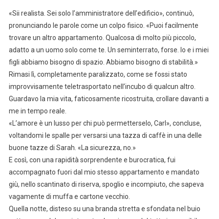
«Sii realista. Sei solo l’amministratore dell’edificio», continuò,
pronunciando le parole come un colpo fisico. «Puoi facilmente
trovare un altro appartamento. Qualcosa di molto più piccolo,
adatto a un uomo solo come te. Un seminterrato, forse. Io e i miei
figli abbiamo bisogno di spazio. Abbiamo bisogno di stabilità.»
Rimasi lì, completamente paralizzato, come se fossi stato
improvvisamente teletrasportato nell’incubo di qualcun altro.
Guardavo la mia vita, faticosamente ricostruita, crollare davanti a
me in tempo reale.
«L’amore è un lusso per chi può permetterselo, Carl», concluse,
voltandomi le spalle per versarsi una tazza di caffè in una delle
buone tazze di Sarah. «La sicurezza, no.»
E così, con una rapidità sorprendente e burocratica, fui
accompagnato fuori dal mio stesso appartamento e mandato
giù, nello scantinato di riserva, spoglio e incompiuto, che sapeva
vagamente di muffa e cartone vecchio.
Quella notte, disteso su una branda stretta e sfondata nel buio