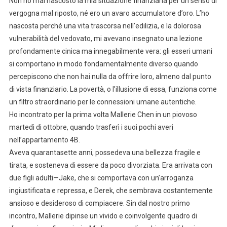
Non ho mai nascosto la mia situazione finanziaria per un senso di
vergogna mal riposto, né ero un avaro accumulatore d’oro. L’ho
nascosta perché una vita trascorsa nell’edilizia, e la dolorosa
vulnerabilità del vedovato, mi avevano insegnato una lezione
profondamente cinica ma innegabilmente vera: gli esseri umani
si comportano in modo fondamentalmente diverso quando
percepiscono che non hai nulla da offrire loro, almeno dal punto
di vista finanziario. La povertà, o l’illusione di essa, funziona come
un filtro straordinario per le connessioni umane autentiche.
Ho incontrato per la prima volta Mallerie Chen in un piovoso
martedì di ottobre, quando trasferì i suoi pochi averi
nell’appartamento 4B.
Aveva quarantasette anni, possedeva una bellezza fragile e
tirata, e sosteneva di essere da poco divorziata. Era arrivata con
due figli adulti—Jake, che si comportava con un’arroganza
ingiustificata e repressa, e Derek, che sembrava costantemente
ansioso e desideroso di compiacere. Sin dal nostro primo
incontro, Mallerie dipinse un vivido e coinvolgente quadro di