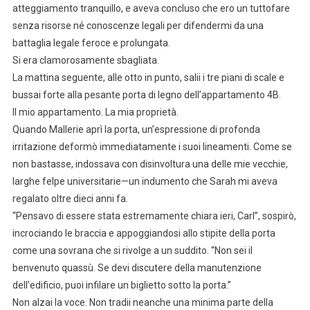
atteggiamento tranquillo, e aveva concluso che ero un tuttofare
senza risorse né conoscenze legali per difendermi da una
battaglia legale feroce e prolungata.
Si era clamorosamente sbagliata.
La mattina seguente, alle otto in punto, salii i tre piani di scale e
bussai forte alla pesante porta di legno dell’appartamento 4B.
Il mio appartamento. La mia proprietà.
Quando Mallerie aprì la porta, un’espressione di profonda
irritazione deformò immediatamente i suoi lineamenti. Come se
non bastasse, indossava con disinvoltura una delle mie vecchie,
larghe felpe universitarie—un indumento che Sarah mi aveva
regalato oltre dieci anni fa.
“Pensavo di essere stata estremamente chiara ieri, Carl”, sospirò,
incrociando le braccia e appoggiandosi allo stipite della porta
come una sovrana che si rivolge a un suddito. “Non sei il
benvenuto quassù. Se devi discutere della manutenzione
dell’edificio, puoi infilare un biglietto sotto la porta.”
Non alzai la voce. Non tradii neanche una minima parte della