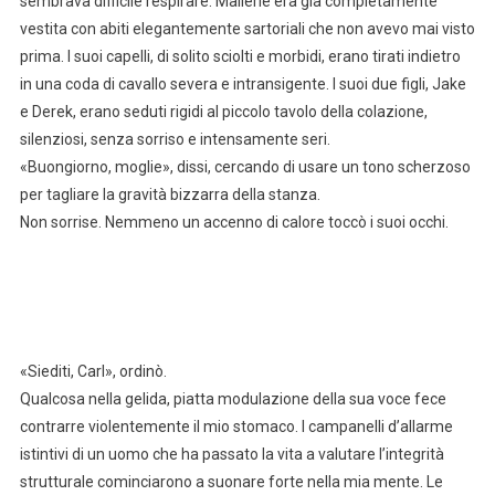
sembrava difficile respirare. Mallerie era già completamente
vestita con abiti elegantemente sartoriali che non avevo mai visto
prima. I suoi capelli, di solito sciolti e morbidi, erano tirati indietro
in una coda di cavallo severa e intransigente. I suoi due figli, Jake
e Derek, erano seduti rigidi al piccolo tavolo della colazione,
silenziosi, senza sorriso e intensamente seri.
«Buongiorno, moglie», dissi, cercando di usare un tono scherzoso
per tagliare la gravità bizzarra della stanza.
Non sorrise. Nemmeno un accenno di calore toccò i suoi occhi.
«Siediti, Carl», ordinò.
Qualcosa nella gelida, piatta modulazione della sua voce fece
contrarre violentemente il mio stomaco. I campanelli d’allarme
istintivi di un uomo che ha passato la vita a valutare l’integrità
strutturale cominciarono a suonare forte nella mia mente. Le