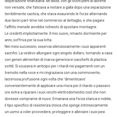
disperazione finanziaria. Mi disse, con gli occhi pieni di lacrime
non versate, che faticava a restare a galla dopo una separazione
terribilmente caotica, che stava esaurendo le forze alternando
due lavori part-time nel commercio al dettaglio, e che pagare
l’affitto mensile avrebbe richiesto di spostare montagne.
Le credetti implicitamente. Il mio cuore, rimasto dormiente per
anni, soffriva per la sua lotta.
Nei mesi successivi, osservai silenziosamente i suoi apparenti
sacrifici. La vedevo allungare ogni singolo dollaro, tornando a casa
con generi alimentari di marca generica in sacchetti di plastica
sottili. Si scusava in anticipo per i ritardi nei pagamenti con un
tremolio nella voce e mi ringraziava con una commovente,
lacrimosa profusione ogni volta che ‘dimenticavo’
convenientemente di applicare una mora per il ritardo o passavo
ore extra a riparare i suoi vecchi elettrodomestici così che non
dovesse comprarne di nuovi. Emanava una forza stanca e nobile,
il tipo specifico di resistenza stoica che spinge intrinsecamente
un uomo a voler provvedere, proteggere e alleviare i suoi pesi