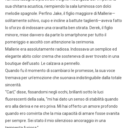
sua chitarra acustica, riempiendo la sala luminosa con dolci
melodie spagnole. Perfino Jake, il figlio maggiore di Mallerie—
solitamente schivo, cupo e incline a battute taglienti—aveva fatto
lo sforzo di indossare una cravatta ben stirata. Derek, il figlio
minore, mise davvero da parte lo smartphone per tutto il
pomeriggio e ascoltò con attenzione la cerimonia.
Mallerie era assolutamente radiosa. Indossava un semplice ed
elegante abito color crema che sosteneva di aver trovato in una
boutique dell’usato. Le calzava a pennello.
Quando fu il momento di scambiarci le promesse, la sua voce
tremava per un’emozione che suonava indistinguibile dalla totale
sincerità.
“Carl,” disse, fissandomi negli occhi, brillanti sotto le luci
fluorescenti della sala, “mi hai dato un senso di stabilità quando
ero alla deriva e ne ero priva. Mi hai offerto un amore profondo
quando ero convinta che la mia capacità di amare fosse svanita
per sempre. Sei stato il mio silenzioso ancoraggio in una
tempesta furiosa.”