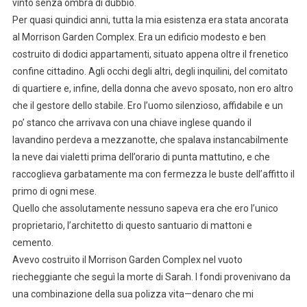
vinto senza ombra di dubbio.
Per quasi quindici anni, tutta la mia esistenza era stata ancorata
al Morrison Garden Complex. Era un edificio modesto e ben
costruito di dodici appartamenti, situato appena oltre il frenetico
confine cittadino. Agli occhi degli altri, degli inquilini, del comitato
di quartiere e, infine, della donna che avevo sposato, non ero altro
che il gestore dello stabile. Ero l’uomo silenzioso, affidabile e un
po’ stanco che arrivava con una chiave inglese quando il
lavandino perdeva a mezzanotte, che spalava instancabilmente
la neve dai vialetti prima dell’orario di punta mattutino, e che
raccoglieva garbatamente ma con fermezza le buste dell’affitto il
primo di ogni mese.
Quello che assolutamente nessuno sapeva era che ero l’unico
proprietario, l’architetto di questo santuario di mattoni e
cemento.
Avevo costruito il Morrison Garden Complex nel vuoto
riecheggiante che seguì la morte di Sarah. I fondi provenivano da
una combinazione della sua polizza vita—denaro che mi