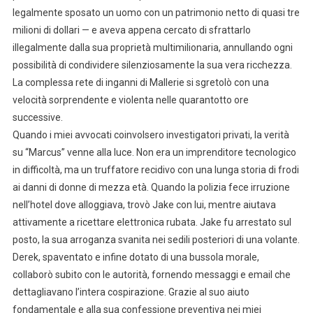
legalmente sposato un uomo con un patrimonio netto di quasi tre
milioni di dollari — e aveva appena cercato di sfrattarlo
illegalmente dalla sua proprietà multimilionaria, annullando ogni
possibilità di condividere silenziosamente la sua vera ricchezza.
La complessa rete di inganni di Mallerie si sgretolò con una
velocità sorprendente e violenta nelle quarantotto ore
successive.
Quando i miei avvocati coinvolsero investigatori privati, la verità
su “Marcus” venne alla luce. Non era un imprenditore tecnologico
in difficoltà, ma un truffatore recidivo con una lunga storia di frodi
ai danni di donne di mezza età. Quando la polizia fece irruzione
nell’hotel dove alloggiava, trovò Jake con lui, mentre aiutava
attivamente a ricettare elettronica rubata. Jake fu arrestato sul
posto, la sua arroganza svanita nei sedili posteriori di una volante.
Derek, spaventato e infine dotato di una bussola morale,
collaborò subito con le autorità, fornendo messaggi e email che
dettagliavano l’intera cospirazione. Grazie al suo aiuto
fondamentale e alla sua confessione preventiva nei miei