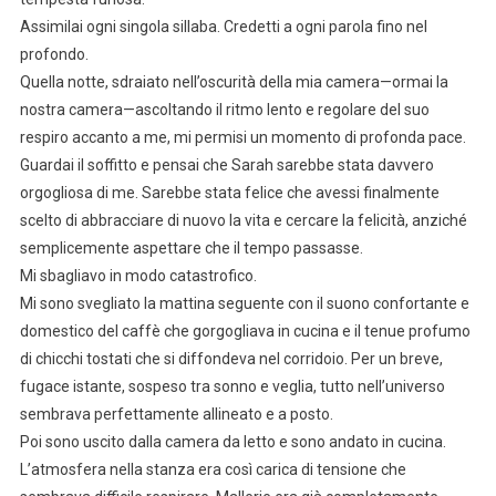
Assimilai ogni singola sillaba. Credetti a ogni parola fino nel
profondo.
Quella notte, sdraiato nell’oscurità della mia camera—ormai la
nostra camera—ascoltando il ritmo lento e regolare del suo
respiro accanto a me, mi permisi un momento di profonda pace.
Guardai il soffitto e pensai che Sarah sarebbe stata davvero
orgogliosa di me. Sarebbe stata felice che avessi finalmente
scelto di abbracciare di nuovo la vita e cercare la felicità, anziché
semplicemente aspettare che il tempo passasse.
Mi sbagliavo in modo catastrofico.
Mi sono svegliato la mattina seguente con il suono confortante e
domestico del caffè che gorgogliava in cucina e il tenue profumo
di chicchi tostati che si diffondeva nel corridoio. Per un breve,
fugace istante, sospeso tra sonno e veglia, tutto nell’universo
sembrava perfettamente allineato e a posto.
Poi sono uscito dalla camera da letto e sono andato in cucina.
L’atmosfera nella stanza era così carica di tensione che