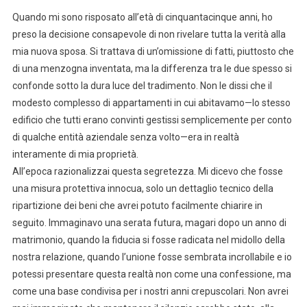
Quando mi sono risposato all’età di cinquantacinque anni, ho
preso la decisione consapevole di non rivelare tutta la verità alla
mia nuova sposa. Si trattava di un’omissione di fatti, piuttosto che
di una menzogna inventata, ma la differenza tra le due spesso si
confonde sotto la dura luce del tradimento. Non le dissi che il
modesto complesso di appartamenti in cui abitavamo—lo stesso
edificio che tutti erano convinti gestissi semplicemente per conto
di qualche entità aziendale senza volto—era in realtà
interamente di mia proprietà.
All’epoca razionalizzai questa segretezza. Mi dicevo che fosse
una misura protettiva innocua, solo un dettaglio tecnico della
ripartizione dei beni che avrei potuto facilmente chiarire in
seguito. Immaginavo una serata futura, magari dopo un anno di
matrimonio, quando la fiducia si fosse radicata nel midollo della
nostra relazione, quando l’unione fosse sembrata incrollabile e io
potessi presentare questa realtà non come una confessione, ma
come una base condivisa per i nostri anni crepuscolari. Non avrei