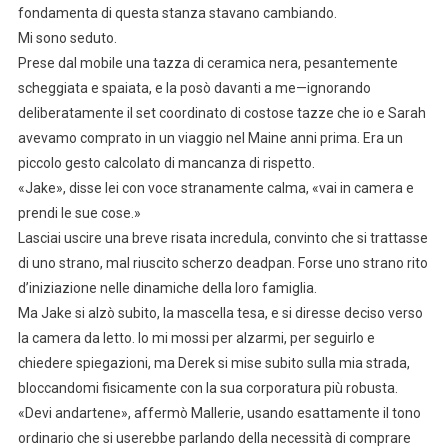
fondamenta di questa stanza stavano cambiando.
Mi sono seduto.
Prese dal mobile una tazza di ceramica nera, pesantemente
scheggiata e spaiata, e la posò davanti a me—ignorando
deliberatamente il set coordinato di costose tazze che io e Sarah
avevamo comprato in un viaggio nel Maine anni prima. Era un
piccolo gesto calcolato di mancanza di rispetto.
«Jake», disse lei con voce stranamente calma, «vai in camera e
prendi le sue cose.»
Lasciai uscire una breve risata incredula, convinto che si trattasse
di uno strano, mal riuscito scherzo deadpan. Forse uno strano rito
d’iniziazione nelle dinamiche della loro famiglia.
Ma Jake si alzò subito, la mascella tesa, e si diresse deciso verso
la camera da letto. Io mi mossi per alzarmi, per seguirlo e
chiedere spiegazioni, ma Derek si mise subito sulla mia strada,
bloccandomi fisicamente con la sua corporatura più robusta.
«Devi andartene», affermò Mallerie, usando esattamente il tono
ordinario che si userebbe parlando della necessità di comprare