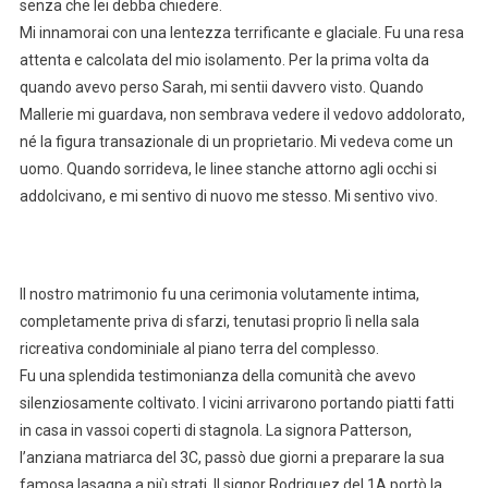
senza che lei debba chiedere.
Mi innamorai con una lentezza terrificante e glaciale. Fu una resa
attenta e calcolata del mio isolamento. Per la prima volta da
quando avevo perso Sarah, mi sentii davvero visto. Quando
Mallerie mi guardava, non sembrava vedere il vedovo addolorato,
né la figura transazionale di un proprietario. Mi vedeva come un
uomo. Quando sorrideva, le linee stanche attorno agli occhi si
addolcivano, e mi sentivo di nuovo me stesso. Mi sentivo vivo.
Il nostro matrimonio fu una cerimonia volutamente intima,
completamente priva di sfarzi, tenutasi proprio lì nella sala
ricreativa condominiale al piano terra del complesso.
Fu una splendida testimonianza della comunità che avevo
silenziosamente coltivato. I vicini arrivarono portando piatti fatti
in casa in vassoi coperti di stagnola. La signora Patterson,
l’anziana matriarca del 3C, passò due giorni a preparare la sua
famosa lasagna a più strati. Il signor Rodriguez del 1A portò la