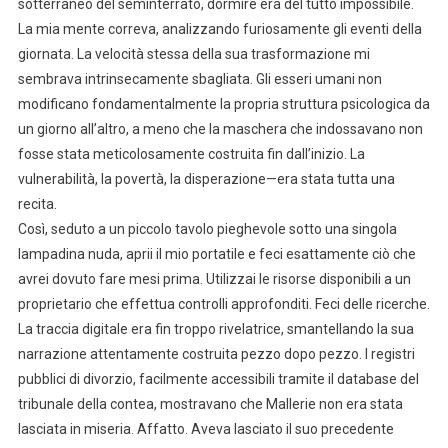
sotterraneo del seminterrato, dormire era del tutto impossibile.
La mia mente correva, analizzando furiosamente gli eventi della
giornata. La velocità stessa della sua trasformazione mi
sembrava intrinsecamente sbagliata. Gli esseri umani non
modificano fondamentalmente la propria struttura psicologica da
un giorno all’altro, a meno che la maschera che indossavano non
fosse stata meticolosamente costruita fin dall’inizio. La
vulnerabilità, la povertà, la disperazione—era stata tutta una
recita.
Così, seduto a un piccolo tavolo pieghevole sotto una singola
lampadina nuda, aprii il mio portatile e feci esattamente ciò che
avrei dovuto fare mesi prima. Utilizzai le risorse disponibili a un
proprietario che effettua controlli approfonditi. Feci delle ricerche.
La traccia digitale era fin troppo rivelatrice, smantellando la sua
narrazione attentamente costruita pezzo dopo pezzo. I registri
pubblici di divorzio, facilmente accessibili tramite il database del
tribunale della contea, mostravano che Mallerie non era stata
lasciata in miseria. Affatto. Aveva lasciato il suo precedente