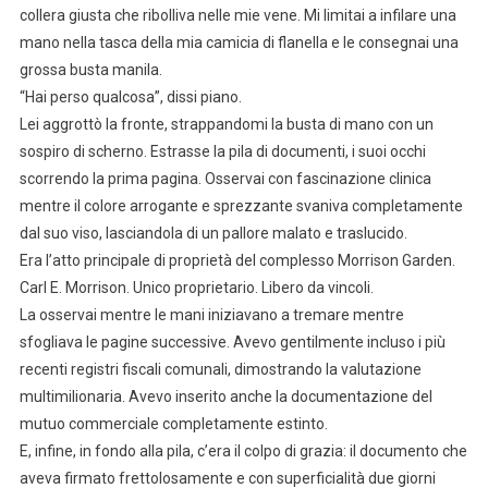
collera giusta che ribolliva nelle mie vene. Mi limitai a infilare una
mano nella tasca della mia camicia di flanella e le consegnai una
grossa busta manila.
“Hai perso qualcosa”, dissi piano.
Lei aggrottò la fronte, strappandomi la busta di mano con un
sospiro di scherno. Estrasse la pila di documenti, i suoi occhi
scorrendo la prima pagina. Osservai con fascinazione clinica
mentre il colore arrogante e sprezzante svaniva completamente
dal suo viso, lasciandola di un pallore malato e traslucido.
Era l’atto principale di proprietà del complesso Morrison Garden.
Carl E. Morrison. Unico proprietario. Libero da vincoli.
La osservai mentre le mani iniziavano a tremare mentre
sfogliava le pagine successive. Avevo gentilmente incluso i più
recenti registri fiscali comunali, dimostrando la valutazione
multimilionaria. Avevo inserito anche la documentazione del
mutuo commerciale completamente estinto.
E, infine, in fondo alla pila, c’era il colpo di grazia: il documento che
aveva firmato frettolosamente e con superficialità due giorni