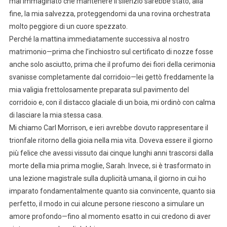
mai immaginato che mantenere il silenzio sarebbe stato, alla
fine, la mia salvezza, proteggendomi da una rovina orchestrata
molto peggiore di un cuore spezzato.
Perché la mattina immediatamente successiva al nostro
matrimonio—prima che l’inchiostro sul certificato di nozze fosse
anche solo asciutto, prima che il profumo dei fiori della cerimonia
svanisse completamente dal corridoio—lei gettò freddamente la
mia valigia frettolosamente preparata sul pavimento del
corridoio e, con il distacco glaciale di un boia, mi ordinò con calma
di lasciare la mia stessa casa.
Mi chiamo Carl Morrison, e ieri avrebbe dovuto rappresentare il
trionfale ritorno della gioia nella mia vita. Doveva essere il giorno
più felice che avessi vissuto dai cinque lunghi anni trascorsi dalla
morte della mia prima moglie, Sarah. Invece, si è trasformato in
una lezione magistrale sulla duplicità umana, il giorno in cui ho
imparato fondamentalmente quanto sia convincente, quanto sia
perfetto, il modo in cui alcune persone riescono a simulare un
amore profondo—fino al momento esatto in cui credono di aver