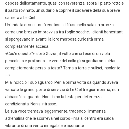
depose delicatamente, quasi con reverenza, sopra il piatto rotto e
il pasto rovinato, un sudario a coprire il cadavere della sua breve
carriera a Le Ciel.
Un’ondata di sussurri frenetici si diffuse nella sala da pranzo
come una brezza improvvisa tra foglie secche. I clienti benestanti
si sporgevano in avanti, la loro morbosa curiosità ormai
completamente accesa.
«Cos’è questo?» sibilò Gozon, il volto che si fece di un viola
pericoloso e profondo. Le vene del collo gli si gonfiarono. «Hai
completamente perso la testa? Torna a terra e pulisci, insolente
—»
Mia incrociò il suo sguardo. Per la prima volta da quando aveva
varcato le grandi porte di servizio di Le Ciel tre giorni prima, non
abbassò lo sguardo. Non chinò la testa per deferenza
condizionata. Non si ritrasse.
La sua voce tremava leggermente, tradendo l’immensa
adrenalina che le scorreva nel corpo—ma al centro era salda,
vibrante di una verità innegabile e risonante.