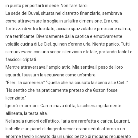
in punto per portarti in sede. Non fare tardi.
La sede dei Duval, situata nel distretto finanziario, sembrava
come attraversare la soglia in un’altra dimensione. Era una
fortezza di vetro lucidato, acciaio spazzolato e precisione calma,
ma terrificante. Diversamente dalla caotica e emotivamente
volatile cucina di Le Ciel, qui non c’erano urla. Niente panico. Tutti
si muovevano con uno scopo silenzioso e letale, portando tablet e
fascicoli criptati.
Mentre attraversava l’ampio atrio, Mia sentiva il peso dei loro
sguardi. I sussurri la seguivano come un’ombra.
“È lei… la cameriera.” “Quella che ha causato la scena a Le Ciel…”
“Ho sentito che ha praticamente preteso che Gozon fosse
licenziato.”
Ignorò i mormorii. Camminava dritta, la schiena rigidamente
allineata, la testa alta.
Nella sala riunioni dell’attico, l’aria era rarefatta e carica. Laurent,
Isabelle e un panel di dirigenti senior erano seduti attorno a un
enorme tavolo ricavato da un unico pezzo di mogano recuperato.