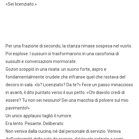
«Sei licenziato.»
Per una frazione di secondo, la stanza rimase sospesa nel vuoto.
Poi esplose. I sussurri si trasformarono in una cacofonia di
sussulti e conversazioni mormorate.
Gozon scoppiò in una risata: un suono forte, aspro e
fondamentalmente crudele che infranse quel che restava del
decoro in sala. «Io? Licenziato? Da te?» Fece un passo minaccioso
in avanti, il dito puntato verso il suo petto. «Chi diavolo credi di
essere? Tu non sei nessuno! Sei una macchia di polvere sul mio
pavimento!»
Un unico applauso tagliò il rumore.
Era lento. Pesante. Deliberato.
Non veniva dalla cucina, né dal personale di servizio. Veniva