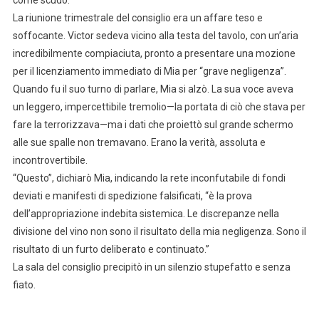
come scudo.
La riunione trimestrale del consiglio era un affare teso e
soffocante. Victor sedeva vicino alla testa del tavolo, con un’aria
incredibilmente compiaciuta, pronto a presentare una mozione
per il licenziamento immediato di Mia per “grave negligenza”.
Quando fu il suo turno di parlare, Mia si alzò. La sua voce aveva
un leggero, impercettibile tremolio—la portata di ciò che stava per
fare la terrorizzava—ma i dati che proiettò sul grande schermo
alle sue spalle non tremavano. Erano la verità, assoluta e
incontrovertibile.
“Questo”, dichiarò Mia, indicando la rete inconfutabile di fondi
deviati e manifesti di spedizione falsificati, “è la prova
dell’appropriazione indebita sistemica. Le discrepanze nella
divisione del vino non sono il risultato della mia negligenza. Sono il
risultato di un furto deliberato e continuato.”
La sala del consiglio precipitò in un silenzio stupefatto e senza
fiato.