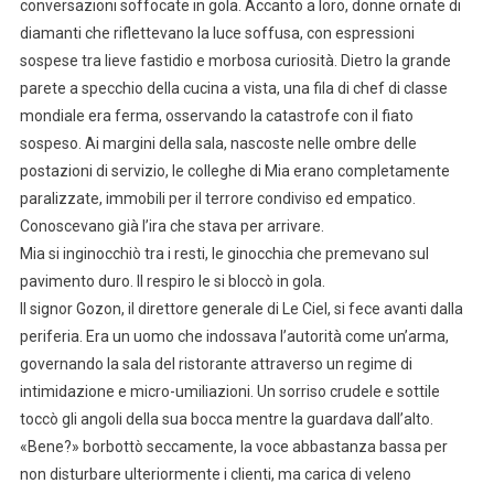
conversazioni soffocate in gola. Accanto a loro, donne ornate di
diamanti che riflettevano la luce soffusa, con espressioni
sospese tra lieve fastidio e morbosa curiosità. Dietro la grande
parete a specchio della cucina a vista, una fila di chef di classe
mondiale era ferma, osservando la catastrofe con il fiato
sospeso. Ai margini della sala, nascoste nelle ombre delle
postazioni di servizio, le colleghe di Mia erano completamente
paralizzate, immobili per il terrore condiviso ed empatico.
Conoscevano già l’ira che stava per arrivare.
Mia si inginocchiò tra i resti, le ginocchia che premevano sul
pavimento duro. Il respiro le si bloccò in gola.
Il signor Gozon, il direttore generale di Le Ciel, si fece avanti dalla
periferia. Era un uomo che indossava l’autorità come un’arma,
governando la sala del ristorante attraverso un regime di
intimidazione e micro-umiliazioni. Un sorriso crudele e sottile
toccò gli angoli della sua bocca mentre la guardava dall’alto.
«Bene?» borbottò seccamente, la voce abbastanza bassa per
non disturbare ulteriormente i clienti, ma carica di veleno