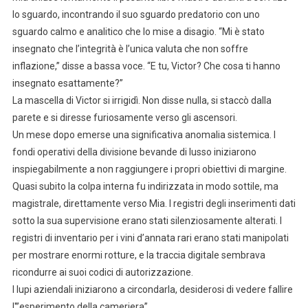
lo sguardo, incontrando il suo sguardo predatorio con uno
sguardo calmo e analitico che lo mise a disagio. “Mi è stato
insegnato che l’integrità è l’unica valuta che non soffre
inflazione,” disse a bassa voce. “E tu, Victor? Che cosa ti hanno
insegnato esattamente?”
La mascella di Victor si irrigidì. Non disse nulla, si staccò dalla
parete e si diresse furiosamente verso gli ascensori.
Un mese dopo emerse una significativa anomalia sistemica. I
fondi operativi della divisione bevande di lusso iniziarono
inspiegabilmente a non raggiungere i propri obiettivi di margine.
Quasi subito la colpa interna fu indirizzata in modo sottile, ma
magistrale, direttamente verso Mia. I registri degli inserimenti dati
sotto la sua supervisione erano stati silenziosamente alterati. I
registri di inventario per i vini d’annata rari erano stati manipolati
per mostrare enormi rotture, e la traccia digitale sembrava
ricondurre ai suoi codici di autorizzazione.
I lupi aziendali iniziarono a circondarla, desiderosi di vedere fallire
l'”esperimento della cameriera”.