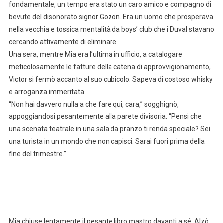
fondamentale, un tempo era stato un caro amico e compagno di
bevute del disonorato signor Gozon. Era un uomo che prosperava
nella vecchia e tossica mentalità da boys’ club che i Duval stavano
cercando attivamente di eliminare.
Una sera, mentre Mia era l’ultima in ufficio, a catalogare
meticolosamente le fatture della catena di approvvigionamento,
Victor si fermò accanto al suo cubicolo. Sapeva di costoso whisky
e arroganza immeritata.
“Non hai davvero nulla a che fare qui, cara,” sogghignò,
appoggiandosi pesantemente alla parete divisoria. “Pensi che
una scenata teatrale in una sala da pranzo ti renda speciale? Sei
una turista in un mondo che non capisci. Sarai fuori prima della
fine del trimestre.”
Mia chiuse lentamente il pesante libro mastro davanti a sé. Alzò