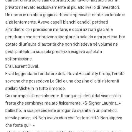
dall’estremità della sala da pranzo, dal tavolo rialzato e semi-
privato riservato esclusivamente al più alto livello di investitori.
Un uomo in un abito grigio carbone impeccabilmente sartoriale si
alzò lentamente. Aveva capelli bianchi candidi, pettinati
all’indietro con precisione militare, e occhi azzurri glaciali e
penetranti che sembravano spogliare la sala da ogni pretesa. Era
dotato di un’aura di autorità che non richiedeva né volume né
gesti plateali. La sua sola presenza esigeva assoluta
sottomissione.
Era Laurent Duval.
Era il leggendario fondatore della Duval Hospitality Group, l’entità
sovrana che possedeva Le Ciel e una dozzina di altri ristoranti
stellati Michelin in tutto il mondo.
Gozon impallidì mortalmente. Il sangue gli defluì dal viso così in
fretta che sembrava malato fisicamente. «S-Signor Laurent…»
balbettò, la sua precedente arroganza svanita in un patetico,
servile panico. «N-Non avevo idea che foste in città. Non sapevo
che foste qui—»