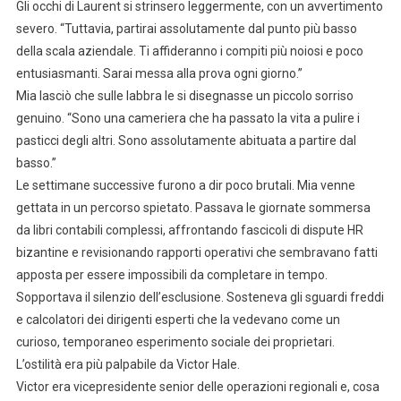
Gli occhi di Laurent si strinsero leggermente, con un avvertimento
severo. “Tuttavia, partirai assolutamente dal punto più basso
della scala aziendale. Ti affideranno i compiti più noiosi e poco
entusiasmanti. Sarai messa alla prova ogni giorno.”
Mia lasciò che sulle labbra le si disegnasse un piccolo sorriso
genuino. “Sono una cameriera che ha passato la vita a pulire i
pasticci degli altri. Sono assolutamente abituata a partire dal
basso.”
Le settimane successive furono a dir poco brutali. Mia venne
gettata in un percorso spietato. Passava le giornate sommersa
da libri contabili complessi, affrontando fascicoli di dispute HR
bizantine e revisionando rapporti operativi che sembravano fatti
apposta per essere impossibili da completare in tempo.
Sopportava il silenzio dell’esclusione. Sosteneva gli sguardi freddi
e calcolatori dei dirigenti esperti che la vedevano come un
curioso, temporaneo esperimento sociale dei proprietari.
L’ostilità era più palpabile da Victor Hale.
Victor era vicepresidente senior delle operazioni regionali e, cosa