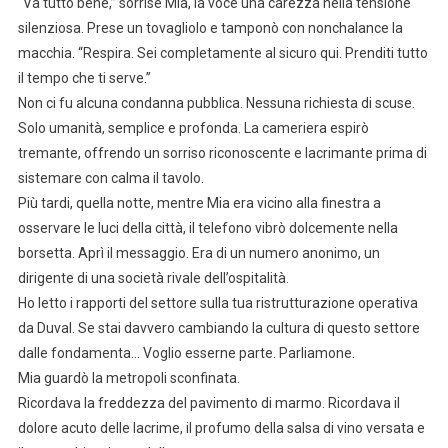
“Va tutto bene,” sorrise Mia, la voce una carezza nella tensione
silenziosa. Prese un tovagliolo e tamponò con nonchalance la
macchia. “Respira. Sei completamente al sicuro qui. Prenditi tutto
il tempo che ti serve.”
Non ci fu alcuna condanna pubblica. Nessuna richiesta di scuse.
Solo umanità, semplice e profonda. La cameriera espirò
tremante, offrendo un sorriso riconoscente e lacrimante prima di
sistemare con calma il tavolo.
Più tardi, quella notte, mentre Mia era vicino alla finestra a
osservare le luci della città, il telefono vibrò dolcemente nella
borsetta. Aprì il messaggio. Era di un numero anonimo, un
dirigente di una società rivale dell’ospitalità.
Ho letto i rapporti del settore sulla tua ristrutturazione operativa
da Duval. Se stai davvero cambiando la cultura di questo settore
dalle fondamenta… Voglio esserne parte. Parliamone.
Mia guardò la metropoli sconfinata.
Ricordava la freddezza del pavimento di marmo. Ricordava il
dolore acuto delle lacrime, il profumo della salsa di vino versata e