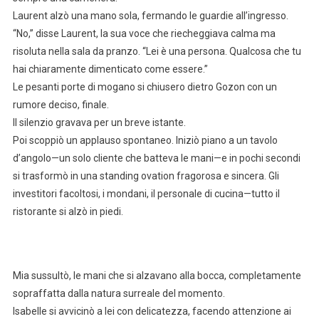
Laurent alzò una mano sola, fermando le guardie all’ingresso.
“No,” disse Laurent, la sua voce che riecheggiava calma ma
risoluta nella sala da pranzo. “Lei è una persona. Qualcosa che tu
hai chiaramente dimenticato come essere.”
Le pesanti porte di mogano si chiusero dietro Gozon con un
rumore deciso, finale.
Il silenzio gravava per un breve istante.
Poi scoppiò un applauso spontaneo. Iniziò piano a un tavolo
d’angolo—un solo cliente che batteva le mani—e in pochi secondi
si trasformò in una standing ovation fragorosa e sincera. Gli
investitori facoltosi, i mondani, il personale di cucina—tutto il
ristorante si alzò in piedi.
Mia sussultò, le mani che si alzavano alla bocca, completamente
sopraffatta dalla natura surreale del momento.
Isabelle si avvicinò a lei con delicatezza, facendo attenzione ai