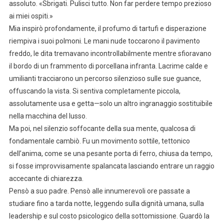
assoluto. «Sbrigati. Pulisci tutto. Non far perdere tempo prezioso
ai miei ospiti.»
Mia inspirò profondamente, il profumo di tartufi e disperazione
riempiva i suoi polmoni. Le mani nude toccarono il pavimento
freddo, le dita tremavano incontrollabilmente mentre sfioravano
il bordo di un frammento di porcellana infranta. Lacrime calde e
umilianti tracciarono un percorso silenzioso sulle sue guance,
offuscando la vista. Si sentiva completamente piccola,
assolutamente usa e getta—solo un altro ingranaggio sostituibile
nella macchina del lusso.
Ma poi, nel silenzio soffocante della sua mente, qualcosa di
fondamentale cambiò. Fu un movimento sottile, tettonico
dell’anima, come se una pesante porta di ferro, chiusa da tempo,
si fosse improvvisamente spalancata lasciando entrare un raggio
accecante di chiarezza.
Pensò a suo padre. Pensò alle innumerevoli ore passate a
studiare fino a tarda notte, leggendo sulla dignità umana, sulla
leadership e sul costo psicologico della sottomissione. Guardò la