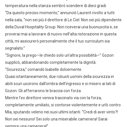
temperatura nella stanza sembrò scendere di dieci gradi.
“Da questo preciso momento,” annunciò Laurent rivolto a tutti
nella sala, “non sei più il direttore di Le Ciel. Non sei più dipendente
della Duval Hospitality Group. Non riceverai una buonuscita e, se
proverai mai a lavorare di nuovo nell’alta ristorazione in questa
città, mi assicurerò personalmente che il tuo curriculum sia
segnalato.”
“Signore, la prego—le chiedo solo un’altra possibilità—” Gozon
supplicò, abbandonando completamente la dignità.
“Sicurezza,” comandò Isabelle dolcemente.
Quasi istantaneamente, due robusti uomini della sicurezza in
abiti scuri uscirono dall’ombra dell’ingresso e si misero ai lati di
Gozon. Gli afferrarono le braccia con forza.
Mentre l’ex direttore veniva trascinato via con la forza,
completamente umiliato, si contorse violentemente e urlò contro
Mia, sputando veleno nei suoi ultimi istanti. “Credi di aver vinto?!
Non sei nessuno! Sei solo una miserabile cameriera! Sarai
sempre una cameriera!”