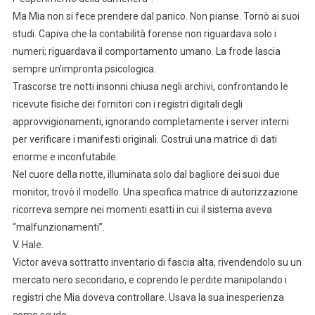
Ma Mia non si fece prendere dal panico. Non pianse. Tornò ai suoi
studi. Capiva che la contabilità forense non riguardava solo i
numeri; riguardava il comportamento umano. La frode lascia
sempre un’impronta psicologica.
Trascorse tre notti insonni chiusa negli archivi, confrontando le
ricevute fisiche dei fornitori con i registri digitali degli
approvvigionamenti, ignorando completamente i server interni
per verificare i manifesti originali. Costruì una matrice di dati
enorme e inconfutabile.
Nel cuore della notte, illuminata solo dal bagliore dei suoi due
monitor, trovò il modello. Una specifica matrice di autorizzazione
ricorreva sempre nei momenti esatti in cui il sistema aveva
“malfunzionamenti”.
V. Hale.
Victor aveva sottratto inventario di fascia alta, rivendendolo su un
mercato nero secondario, e coprendo le perdite manipolando i
registri che Mia doveva controllare. Usava la sua inesperienza