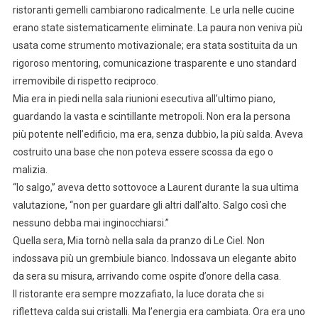
ristoranti gemelli cambiarono radicalmente. Le urla nelle cucine
erano state sistematicamente eliminate. La paura non veniva più
usata come strumento motivazionale; era stata sostituita da un
rigoroso mentoring, comunicazione trasparente e uno standard
irremovibile di rispetto reciproco.
Mia era in piedi nella sala riunioni esecutiva all’ultimo piano,
guardando la vasta e scintillante metropoli. Non era la persona
più potente nell’edificio, ma era, senza dubbio, la più salda. Aveva
costruito una base che non poteva essere scossa da ego o
malizia.
“Io salgo,” aveva detto sottovoce a Laurent durante la sua ultima
valutazione, “non per guardare gli altri dall’alto. Salgo così che
nessuno debba mai inginocchiarsi.”
Quella sera, Mia tornò nella sala da pranzo di Le Ciel. Non
indossava più un grembiule bianco. Indossava un elegante abito
da sera su misura, arrivando come ospite d’onore della casa.
Il ristorante era sempre mozzafiato, la luce dorata che si
rifletteva calda sui cristalli. Ma l’energia era cambiata. Ora era uno