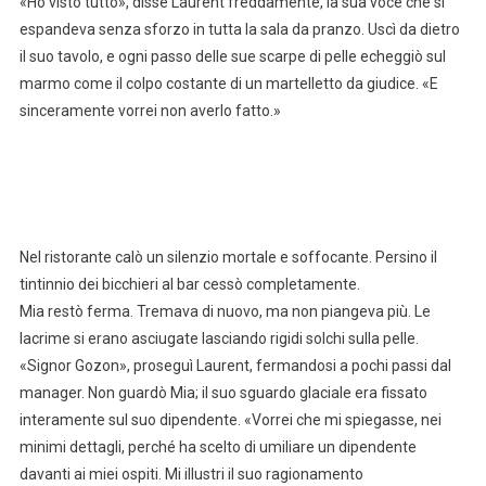
«Ho visto tutto», disse Laurent freddamente, la sua voce che si
espandeva senza sforzo in tutta la sala da pranzo. Uscì da dietro
il suo tavolo, e ogni passo delle sue scarpe di pelle echeggiò sul
marmo come il colpo costante di un martelletto da giudice. «E
sinceramente vorrei non averlo fatto.»
Nel ristorante calò un silenzio mortale e soffocante. Persino il
tintinnio dei bicchieri al bar cessò completamente.
Mia restò ferma. Tremava di nuovo, ma non piangeva più. Le
lacrime si erano asciugate lasciando rigidi solchi sulla pelle.
«Signor Gozon», proseguì Laurent, fermandosi a pochi passi dal
manager. Non guardò Mia; il suo sguardo glaciale era fissato
interamente sul suo dipendente. «Vorrei che mi spiegasse, nei
minimi dettagli, perché ha scelto di umiliare un dipendente
davanti ai miei ospiti. Mi illustri il suo ragionamento