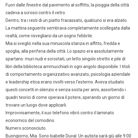
Fuori dalle finestre dal pavimento al soffitto, la pioggia della città
cadeva a scrosci contro il vetro.
Dentro, tra i resti di un piatto fracassato, qualcuno si era alzato.
La mattina seguente sembrava completamente scollegata dalla
realtà, come risvegliarsi da un sogno febbrile.
Mia si svegliò nella sua minuscola stanza in affitto, fredda e
spoglia, alla periferia della città. Lo spazio era assolutamente
spartano: muri nudi e scrostati, un letto singolo stretto e pile di
libri della biblioteca ammucchiati in ogni angolo disponibile. I titoli
di comportamento organizzativo avanzato, psicologia aziendale
e leadership etica erano rivolti verso l’esterno. Aveva studiato
questi concetti in silenzio e senza sosta per anni, assorbendo i
quadri teorici di come operava il potere, sperando un giorno di
trovare un luogo dove applicarli.
Improvvisamente, il suo telefono vibrò contro il laminato
economico del comodino.
Numero sconosciuto.
Buongiorno, Mia. Sono Isabelle Duval. Un autista sarà giù alle 9:00