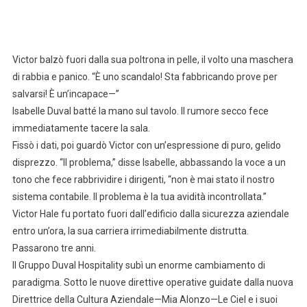
Victor balzò fuori dalla sua poltrona in pelle, il volto una maschera
di rabbia e panico. “È uno scandalo! Sta fabbricando prove per
salvarsi! È un’incapace—”
Isabelle Duval batté la mano sul tavolo. Il rumore secco fece
immediatamente tacere la sala.
Fissò i dati, poi guardò Victor con un’espressione di puro, gelido
disprezzo. “Il problema,” disse Isabelle, abbassando la voce a un
tono che fece rabbrividire i dirigenti, “non è mai stato il nostro
sistema contabile. Il problema è la tua avidità incontrollata.”
Victor Hale fu portato fuori dall’edificio dalla sicurezza aziendale
entro un’ora, la sua carriera irrimediabilmente distrutta.
Passarono tre anni.
Il Gruppo Duval Hospitality subì un enorme cambiamento di
paradigma. Sotto le nuove direttive operative guidate dalla nuova
Direttrice della Cultura Aziendale—Mia Alonzo—Le Ciel e i suoi