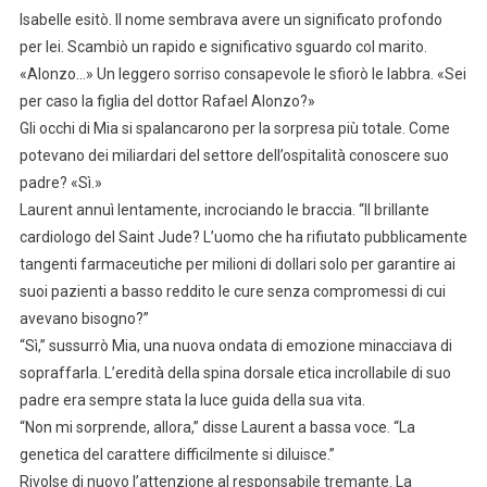
Isabelle esitò. Il nome sembrava avere un significato profondo
per lei. Scambiò un rapido e significativo sguardo col marito.
«Alonzo…» Un leggero sorriso consapevole le sfiorò le labbra. «Sei
per caso la figlia del dottor Rafael Alonzo?»
Gli occhi di Mia si spalancarono per la sorpresa più totale. Come
potevano dei miliardari del settore dell’ospitalità conoscere suo
padre? «Sì.»
Laurent annuì lentamente, incrociando le braccia. “Il brillante
cardiologo del Saint Jude? L’uomo che ha rifiutato pubblicamente
tangenti farmaceutiche per milioni di dollari solo per garantire ai
suoi pazienti a basso reddito le cure senza compromessi di cui
avevano bisogno?”
“Sì,” sussurrò Mia, una nuova ondata di emozione minacciava di
sopraffarla. L’eredità della spina dorsale etica incrollabile di suo
padre era sempre stata la luce guida della sua vita.
“Non mi sorprende, allora,” disse Laurent a bassa voce. “La
genetica del carattere difficilmente si diluisce.”
Rivolse di nuovo l’attenzione al responsabile tremante. La