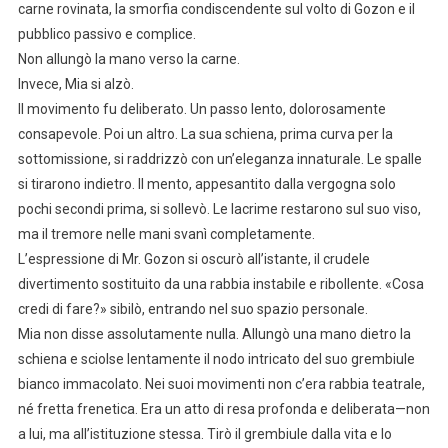
carne rovinata, la smorfia condiscendente sul volto di Gozon e il
pubblico passivo e complice.
Non allungò la mano verso la carne.
Invece, Mia si alzò.
Il movimento fu deliberato. Un passo lento, dolorosamente
consapevole. Poi un altro. La sua schiena, prima curva per la
sottomissione, si raddrizzò con un’eleganza innaturale. Le spalle
si tirarono indietro. Il mento, appesantito dalla vergogna solo
pochi secondi prima, si sollevò. Le lacrime restarono sul suo viso,
ma il tremore nelle mani svanì completamente.
L’espressione di Mr. Gozon si oscurò all’istante, il crudele
divertimento sostituito da una rabbia instabile e ribollente. «Cosa
credi di fare?» sibilò, entrando nel suo spazio personale.
Mia non disse assolutamente nulla. Allungò una mano dietro la
schiena e sciolse lentamente il nodo intricato del suo grembiule
bianco immacolato. Nei suoi movimenti non c’era rabbia teatrale,
né fretta frenetica. Era un atto di resa profonda e deliberata—non
a lui, ma all’istituzione stessa. Tirò il grembiule dalla vita e lo