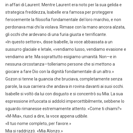
in affari di Laurent. Mentre Laurent era noto per la sua gelida e
strategica freddezza, Isabelle era famosa per proteggere
ferocemente la filosofia fondamentale del loro marchio, e non
perdonava mai chi la violava. Rimase con la mano ancora alzata,
gli occhi che ardevano di una furia giusta e terrificante.
«In questo settore», disse Isabelle, la voce abbassata a un
sussurro glaciale e letale, «vendiamo lusso, vendiamo evasione e
vendiamo arte. Ma soprattutto esigiamo umanità. Non—e in
nessuna circostanza—tolleriamo persone che si mettono a
giocare a fare Dio con la dignità fondamentale di un altro.»
Gozon si tenne la guancia che bruciava, completamente senza
parole, la sua carriera che andava in rovina davanti ai suoi occhi.
Isabelle si voltò da lui con disgusto e si concentrò su Mia. La sua
espressione infuocata si addolcì impercettibilmente, sebbene lo
sguardo rimanesse estremamente attento. «Come ti chiami?»
«M-Mia», riuscì a dire, la voce appena udibile.
«Il tuo nome completo, per favore.»
Mia si raddrizzò. «Mia Alonzo.»