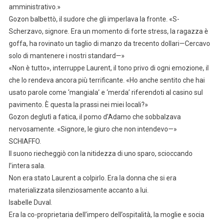
amministrativo.»
Gozon balbettò, il sudore che gli imperlava la fronte. «S-
Scherzavo, signore. Era un momento di forte stress, la ragazza è
goffa, ha rovinato un taglio di manzo da trecento dollari—Cercavo
solo di mantenere i nostri standard—»
«Non è tutto», interruppe Laurent, il tono privo di ogni emozione, il
che lo rendeva ancora più terrificante. «Ho anche sentito che hai
usato parole come ‘mangiala’ e ‘merda’ riferendoti al casino sul
pavimento. È questa la prassi nei miei locali?»
Gozon deglutì a fatica, il pomo d’Adamo che sobbalzava
nervosamente. «Signore, le giuro che non intendevo—»
SCHIAFFO.
Il suono riecheggiò con la nitidezza di uno sparo, scioccando
l’intera sala.
Non era stato Laurent a colpirlo. Era la donna che si era
materializzata silenziosamente accanto a lui.
Isabelle Duval.
Era la co-proprietaria dell’impero dell’ospitalità, la moglie e socia