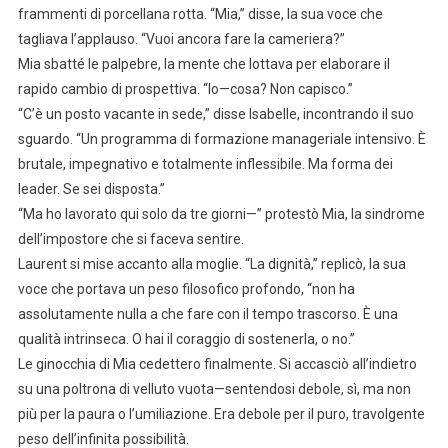
frammenti di porcellana rotta. “Mia,” disse, la sua voce che
tagliava l’applauso. “Vuoi ancora fare la cameriera?”
Mia sbatté le palpebre, la mente che lottava per elaborare il
rapido cambio di prospettiva. “Io—cosa? Non capisco.”
“C’è un posto vacante in sede,” disse Isabelle, incontrando il suo
sguardo. “Un programma di formazione manageriale intensivo. È
brutale, impegnativo e totalmente inflessibile. Ma forma dei
leader. Se sei disposta.”
“Ma ho lavorato qui solo da tre giorni—” protestò Mia, la sindrome
dell’impostore che si faceva sentire.
Laurent si mise accanto alla moglie. “La dignità,” replicò, la sua
voce che portava un peso filosofico profondo, “non ha
assolutamente nulla a che fare con il tempo trascorso. È una
qualità intrinseca. O hai il coraggio di sostenerla, o no.”
Le ginocchia di Mia cedettero finalmente. Si accasciò all’indietro
su una poltrona di velluto vuota—sentendosi debole, sì, ma non
più per la paura o l’umiliazione. Era debole per il puro, travolgente
peso dell’infinita possibilità.