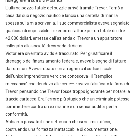
noleggiare la sua BMW bianca.
L’ultimo pezzo fatale del puzzle arrivò tramite Trevor. Tornò a
casa dal suo negozio nautico e lanciò una cartella di manila
spessa sulla mia scrivania. Il suo commercialista aveva segnalato
qualcosa di impossibile: tre enormi fatture per un totale di oltre
42.000 dollari, emesse dall’azienda di Trevor a un appaltatore
collegato alla società di comodo di Victor.
Victor era diventato avido e trascurato. Per giustificare il
drenaggio del finanziamento federale, aveva bisogno di fatture
da fornitori. Aveva rubato con arroganza il codice fiscale
dell’unico imprenditore vero che conosceva—il “semplice
meccanico” che derideva alle cene—e aveva falsificato la firma di
Trevor, pensando che Trevor fosse troppo ignorante per notare la
traccia cartacea. Era l’errore più stupido che un criminale potesse
commettere contro un ex marine e un senior auditor per la
conformità.
Abbiamo passato il fine settimana chiusi nel mio ufficio,
costruendo una fortezza inattaccabile di documentazione.