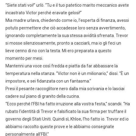
“Siete stati voi!” urlò. “Tu e il tuo patetico marito meccanico avete
incastrato Victor perché eravate gelosi!”
Mia madre urlava, chiedendo come io, l’esperta di finanza, avessi
potuto permettere che ciò accadesse loro senza avvertimento,
ignorando completamente la sua stessa avidità sfrenata. Trevor
si mosse silenziosamente, pronto a cacciarli, ma io gli feci un
lieve cenno di no con la testa. Mi ero preparata a questo
momento per mesi.
Mantenni una voce così fredda e piatta da far abbassare la
temperatura nella stanza. “Victor non è un milionario,” dissi. “È un
impostore, e sei fidanzata con un fantasma.”
Presi il pesante raccoglitore nero dalla mia scrivania e lo lasciai
cadere sul piano di granito della cucina.
“Ecco perché l’FBI ha fatto irruzione alla vostra festa,” scandii. “Ha
rubato l’identità di Trevor e falsificato la sua firma per truffare il
governo degli Stati Uniti. Quindi sì, Khloe, l’ho fatto io. Trevor ed io
abbiamo raccolto queste prove e le abbiamo consegnate
personalmente all’FBI.”