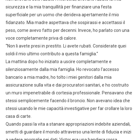
sicurezza e la mia tranquillità per finanziare una festa
superficiale per un uomo che derideva apertamente il mio
fidanzato. Mia madre aspettava che sospirassi e accettassi il
peso, come avevo fatto per decenni. Invece, ho parlato con una
voce completamente priva di calore.
“Non li avete presi in prestito. Li avete rubati. Considerate quei
soldi il mio ultimo contributo a questa famiglia.”
La mattina dopo ho iniziato a uscire completamente e
silenziosamente dalla mia famiglia. Ho revocato l’accesso
bancario a mia madre, ho tolto i miei genitori dalla mia
assicurazione sulla vita e dai procuratori sanitari, e ho costruito
un muro impenetrabile di cortesia professionale. Pensavano che
stessi semplicemente facendo il broncio. Non avevano idea che
stessi usando le mie capacità investigative per far crollare la loro
casa di carte.
Quando passi la vita a stanare appropriazioni indebite aziendali,
smetti di guardare il mondo attraverso una lente di fiducia e inizi
a vedere anomalie nei dati. Victor era una bandiera rossa