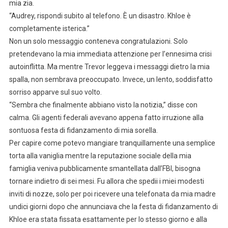
mia zia.
“Audrey, rispondi subito al telefono. È un disastro. Khloe è
completamente isterica.”
Non un solo messaggio conteneva congratulazioni. Solo
pretendevano la mia immediata attenzione per l’ennesima crisi
autoinflitta. Ma mentre Trevor leggeva i messaggi dietro la mia
spalla, non sembrava preoccupato. Invece, un lento, soddisfatto
sorriso apparve sul suo volto.
“Sembra che finalmente abbiano visto la notizia,” disse con
calma. Gli agenti federali avevano appena fatto irruzione alla
sontuosa festa di fidanzamento di mia sorella.
Per capire come potevo mangiare tranquillamente una semplice
torta alla vaniglia mentre la reputazione sociale della mia
famiglia veniva pubblicamente smantellata dall’FBI, bisogna
tornare indietro di sei mesi. Fu allora che spedii i miei modesti
inviti di nozze, solo per poi ricevere una telefonata da mia madre
undici giorni dopo che annunciava che la festa di fidanzamento di
Khloe era stata fissata esattamente per lo stesso giorno e alla