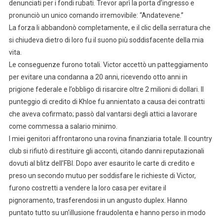
denunciati per i fondi rubati. Trevor aprì la porta d’ingresso e
pronunciò un unico comando irremovibile: “Andatevene.”
La forza li abbandonò completamente, e il clic della serratura che
si chiudeva dietro di loro fu il suono più soddisfacente della mia
vita.
Le conseguenze furono totali. Victor accettò un patteggiamento
per evitare una condanna a 20 anni, ricevendo otto anni in
prigione federale e l’obbligo di risarcire oltre 2 milioni di dollari. Il
punteggio di credito di Khloe fu annientato a causa dei contratti
che aveva cofirmato; passò dal vantarsi degli attici a lavorare
come commessa a salario minimo.
I miei genitori affrontarono una rovina finanziaria totale. Il country
club si rifiutò di restituire gli acconti, citando danni reputazionali
dovuti al blitz dell’FBI. Dopo aver esaurito le carte di credito e
preso un secondo mutuo per soddisfare le richieste di Victor,
furono costretti a vendere la loro casa per evitare il
pignoramento, trasferendosi in un angusto duplex. Hanno
puntato tutto su un’illusione fraudolenta e hanno perso in modo