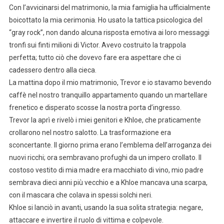
Con l’avvicinarsi del matrimonio, la mia famiglia ha ufficialmente
boicottato la mia cerimonia. Ho usato la tattica psicologica del
“gray rock”, non dando alcuna risposta emotiva ai loro messaggi
tronfi sui finti milioni di Victor. Avevo costruito la trappola
perfetta; tutto ciò che dovevo fare era aspettare che ci
cadessero dentro alla cieca.
La mattina dopo il mio matrimonio, Trevor e io stavamo bevendo
caffè nel nostro tranquillo appartamento quando un martellare
frenetico e disperato scosse la nostra porta d’ingresso.
Trevor la aprì e rivelò i miei genitori e Khloe, che praticamente
crollarono nel nostro salotto. La trasformazione era
sconcertante. Il giorno prima erano l’emblema dell’arroganza dei
nuovi ricchi; ora sembravano profughi da un impero crollato. Il
costoso vestito di mia madre era macchiato di vino, mio padre
sembrava dieci anni più vecchio e a Khloe mancava una scarpa,
con il mascara che colava in spessi solchi neri.
Khloe si lanciò in avanti, usando la sua solita strategia: negare,
attaccare e invertire il ruolo di vittima e colpevole.