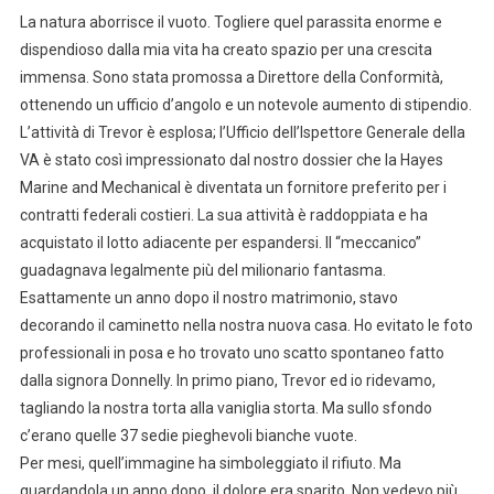
La natura aborrisce il vuoto. Togliere quel parassita enorme e
dispendioso dalla mia vita ha creato spazio per una crescita
immensa. Sono stata promossa a Direttore della Conformità,
ottenendo un ufficio d’angolo e un notevole aumento di stipendio.
L’attività di Trevor è esplosa; l’Ufficio dell’Ispettore Generale della
VA è stato così impressionato dal nostro dossier che la Hayes
Marine and Mechanical è diventata un fornitore preferito per i
contratti federali costieri. La sua attività è raddoppiata e ha
acquistato il lotto adiacente per espandersi. Il “meccanico”
guadagnava legalmente più del milionario fantasma.
Esattamente un anno dopo il nostro matrimonio, stavo
decorando il caminetto nella nostra nuova casa. Ho evitato le foto
professionali in posa e ho trovato uno scatto spontaneo fatto
dalla signora Donnelly. In primo piano, Trevor ed io ridevamo,
tagliando la nostra torta alla vaniglia storta. Ma sullo sfondo
c’erano quelle 37 sedie pieghevoli bianche vuote.
Per mesi, quell’immagine ha simboleggiato il rifiuto. Ma
guardandola un anno dopo, il dolore era sparito. Non vedevo più