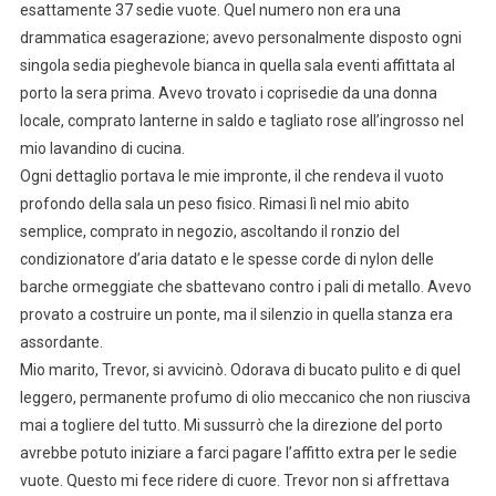
esattamente 37 sedie vuote. Quel numero non era una
drammatica esagerazione; avevo personalmente disposto ogni
singola sedia pieghevole bianca in quella sala eventi affittata al
porto la sera prima. Avevo trovato i coprisedie da una donna
locale, comprato lanterne in saldo e tagliato rose all’ingrosso nel
mio lavandino di cucina.
Ogni dettaglio portava le mie impronte, il che rendeva il vuoto
profondo della sala un peso fisico. Rimasi lì nel mio abito
semplice, comprato in negozio, ascoltando il ronzio del
condizionatore d’aria datato e le spesse corde di nylon delle
barche ormeggiate che sbattevano contro i pali di metallo. Avevo
provato a costruire un ponte, ma il silenzio in quella stanza era
assordante.
Mio marito, Trevor, si avvicinò. Odorava di bucato pulito e di quel
leggero, permanente profumo di olio meccanico che non riusciva
mai a togliere del tutto. Mi sussurrò che la direzione del porto
avrebbe potuto iniziare a farci pagare l’affitto extra per le sedie
vuote. Questo mi fece ridere di cuore. Trevor non si affrettava