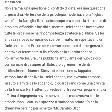
stessa ora.
Non era mai una questione di conflitto di date; era una questione
di gerarchia. Nel lessico della psicologia moderna, ero la “figlia di
vetro” della famiglia. Il mio unico scopo era essere la risolutrice di
problemi affidabile e invisibile, mentre i miei genitori investivano
tutte le loro risorse nell’incompetenza strategica di Khloe. Se lei
andava in rosso comprando scarpe firmate, mi aspettavano di
farle un prestito. Ero un servizio—un bancomat d’emergenza che
operava quietamente sullo sfondo della sua vita caotica.
Poi arrivò Victor. Era una pubblicità ambulante del nuovo ricco,
con camicie di designer attillate, orologi enormi e denti
artificialmente bianchi. Diceva di essere uno sviluppatore
immobiliare di alto livello. I miei genitori, che avevano sempre
vissuto al limite dello stipendio, lo guardavano come una divinità
della finanza. Nel frattempo, vedevano Trevor—un proprietario di
officina di ingegneria navale senza debiti che lavorava con le
proprie mani—con un disprezzo a malapena celato. Khloe lo
chiamava persino per scherzo “Mr. Cambio Olio.”