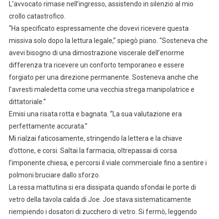
L’avvocato rimase nell’ingresso, assistendo in silenzio al mio
crollo catastrofico.
“Ha specificato espressamente che dovevi ricevere questa
missiva solo dopo la lettura legale,” spiegò piano. “Sosteneva che
avevi bisogno di una dimostrazione viscerale dell’enorme
differenza tra ricevere un conforto temporaneo e essere
forgiato per una direzione permanente. Sosteneva anche che
l’avresti maledetta come una vecchia strega manipolatrice e
dittatoriale.”
Emisi una risata rotta e bagnata. “La sua valutazione era
perfettamente accurata.”
Mi rialzai faticosamente, stringendo la lettera e la chiave
d’ottone, e corsi. Saltai la farmacia, oltrepassai di corsa
l’imponente chiesa, e percorsi il viale commerciale fino a sentire i
polmoni bruciare dallo sforzo.
La ressa mattutina si era dissipata quando sfondai le porte di
vetro della tavola calda di Joe. Joe stava sistematicamente
riempiendo i dosatori di zucchero di vetro. Si fermò, leggendo