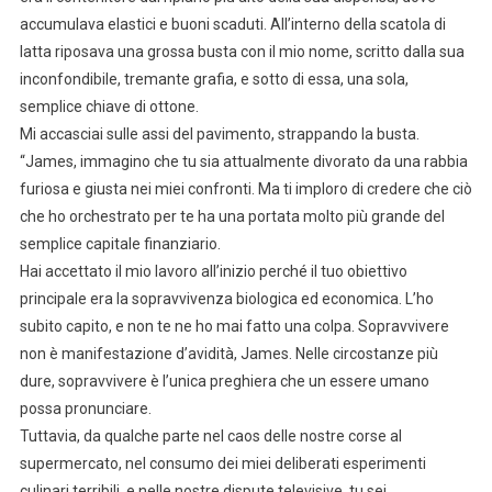
accumulava elastici e buoni scaduti. All’interno della scatola di
latta riposava una grossa busta con il mio nome, scritto dalla sua
inconfondibile, tremante grafia, e sotto di essa, una sola,
semplice chiave di ottone.
Mi accasciai sulle assi del pavimento, strappando la busta.
“James, immagino che tu sia attualmente divorato da una rabbia
furiosa e giusta nei miei confronti. Ma ti imploro di credere che ciò
che ho orchestrato per te ha una portata molto più grande del
semplice capitale finanziario.
Hai accettato il mio lavoro all’inizio perché il tuo obiettivo
principale era la sopravvivenza biologica ed economica. L’ho
subito capito, e non te ne ho mai fatto una colpa. Sopravvivere
non è manifestazione d’avidità, James. Nelle circostanze più
dure, sopravvivere è l’unica preghiera che un essere umano
possa pronunciare.
Tuttavia, da qualche parte nel caos delle nostre corse al
supermercato, nel consumo dei miei deliberati esperimenti
culinari terribili, e nelle nostre dispute televisive, tu sei