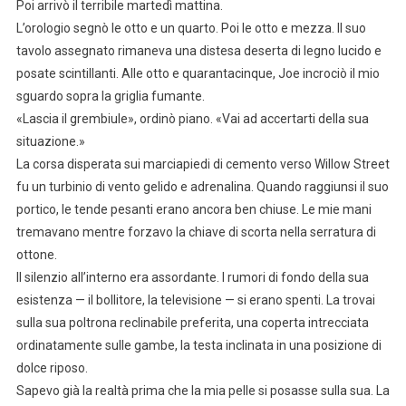
Poi arrivò il terribile martedì mattina.
L’orologio segnò le otto e un quarto. Poi le otto e mezza. Il suo
tavolo assegnato rimaneva una distesa deserta di legno lucido e
posate scintillanti. Alle otto e quarantacinque, Joe incrociò il mio
sguardo sopra la griglia fumante.
«Lascia il grembiule», ordinò piano. «Vai ad accertarti della sua
situazione.»
La corsa disperata sui marciapiedi di cemento verso Willow Street
fu un turbinio di vento gelido e adrenalina. Quando raggiunsi il suo
portico, le tende pesanti erano ancora ben chiuse. Le mie mani
tremavano mentre forzavo la chiave di scorta nella serratura di
ottone.
Il silenzio all’interno era assordante. I rumori di fondo della sua
esistenza — il bollitore, la televisione — si erano spenti. La trovai
sulla sua poltrona reclinabile preferita, una coperta intrecciata
ordinatamente sulle gambe, la testa inclinata in una posizione di
dolce riposo.
Sapevo già la realtà prima che la mia pelle si posasse sulla sua. La