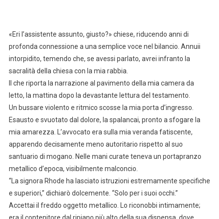
«Eri l’assistente assunto, giusto?» chiese, riducendo anni di
profonda connessione a una semplice voce nel bilancio. Annuii
intorpidito, temendo che, se avessi parlato, avrei infranto la
sacralità della chiesa con la mia rabbia.
Il che riporta la narrazione al pavimento della mia camera da
letto, la mattina dopo la devastante lettura del testamento.
Un bussare violento e ritmico scosse la mia porta d’ingresso.
Esausto e svuotato dal dolore, la spalancai, pronto a sfogare la
mia amarezza. L’avvocato era sulla mia veranda fatiscente,
apparendo decisamente meno autoritario rispetto al suo
santuario di mogano. Nelle mani curate teneva un portapranzo
metallico d’epoca, visibilmente malconcio.
“La signora Rhode ha lasciato istruzioni estremamente specifiche
e superiori,” dichiarò dolcemente. “Solo per i suoi occhi.”
Accettai il freddo oggetto metallico. Lo riconobbi intimamente;
era il contenitore dal ripiano più alto della sua dispensa, dove