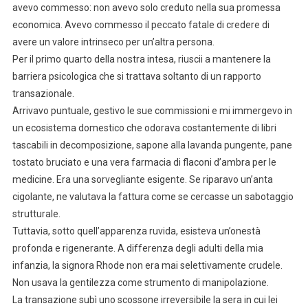
avevo commesso: non avevo solo creduto nella sua promessa
economica. Avevo commesso il peccato fatale di credere di
avere un valore intrinseco per un’altra persona.
Per il primo quarto della nostra intesa, riuscii a mantenere la
barriera psicologica che si trattava soltanto di un rapporto
transazionale.
Arrivavo puntuale, gestivo le sue commissioni e mi immergevo in
un ecosistema domestico che odorava costantemente di libri
tascabili in decomposizione, sapone alla lavanda pungente, pane
tostato bruciato e una vera farmacia di flaconi d’ambra per le
medicine. Era una sorvegliante esigente. Se riparavo un’anta
cigolante, ne valutava la fattura come se cercasse un sabotaggio
strutturale.
Tuttavia, sotto quell’apparenza ruvida, esisteva un’onestà
profonda e rigenerante. A differenza degli adulti della mia
infanzia, la signora Rhode non era mai selettivamente crudele.
Non usava la gentilezza come strumento di manipolazione.
La transazione subì uno scossone irreversibile la sera in cui lei