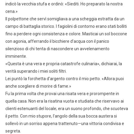
indicò la vecchia stufa e ordinò: «Siediti. Ho preparato la nostra
cena.»
Il polpettone che servì somigliava a una scheggia estratta da un
campo di battaglia storico. I fagiolini di contorno erano stati bolliti
fino a perdere ogni consistenza e colore. Masticai un sol boccone
con agonia, afferrando il bicchiere d’acqua con il panico
silenzioso di chi tenta di nascondere un avvelenamento
imminente.
«Questa è una vera e propria catastrofe culinaria», dichiarai, la
verità superando i miei soliti filtri.
Lei puntò la forchetta d’argento contro il mio petto. «Allora puoi
anche scegliere di morire di fame.»
Fu la prima volta che provai una risata vera e prorompente in
quella casa. Non era la risatina vuota e studiata che riservavo ai
clienti estenuanti del locale; era un suono profondo, che scuoteva
il petto. Con mio stupore, l’angolo della sua bocca austera si
sollevò in un sorriso appena trattenuto—una vittoria condivisa e
segreta.