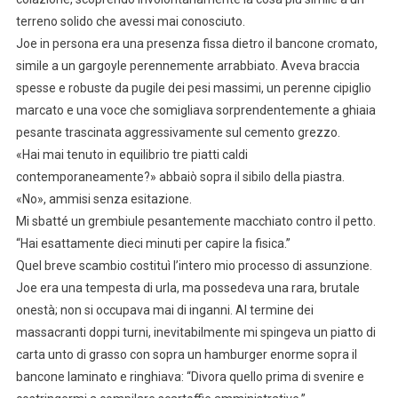
terreno solido che avessi mai conosciuto.
Joe in persona era una presenza fissa dietro il bancone cromato,
simile a un gargoyle perennemente arrabbiato. Aveva braccia
spesse e robuste da pugile dei pesi massimi, un perenne cipiglio
marcato e una voce che somigliava sorprendentemente a ghiaia
pesante trascinata aggressivamente sul cemento grezzo.
«Hai mai tenuto in equilibrio tre piatti caldi
contemporaneamente?» abbaiò sopra il sibilo della piastra.
«No», ammisi senza esitazione.
Mi sbatté un grembiule pesantemente macchiato contro il petto.
“Hai esattamente dieci minuti per capire la fisica.”
Quel breve scambio costituì l’intero mio processo di assunzione.
Joe era una tempesta di urla, ma possedeva una rara, brutale
onestà; non si occupava mai di inganni. Al termine dei
massacranti doppi turni, inevitabilmente mi spingeva un piatto di
carta unto di grasso con sopra un hamburger enorme sopra il
bancone laminato e ringhiava: “Divora quello prima di svenire e