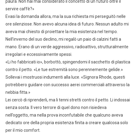
paura. Non hai mai considerato il concetto di un futuro oltre il
servire caffè?»
Evasi la domanda allora, ma la sua richiesta mi perseguitò nelle
ore silenziose. Non avevo alcuna idea di futuro. Nessun adulto mi
aveva mai chiesto di proiettare la mia esistenza nel tempo.
Nell’inverno del suo declino, mi regalò un paio di calzini fatti a
mano. Erano di un verde aggressivo, radioattivo, strutturalmente
irregolari e eccessivamente spessi.
«Li ho fabbricati io», borbottò, spingendomi il sacchetto di plastica
contro il petto. «Le tue estremità sono perennemente gelide.»
Sollevai i mostruosi indumenti alla luce. «Signora Rhode, questi
potrebbero guidare con successo aerei commerciali attraverso la
nebbia fitta.»
Lei cercò di riprenderli, ma li tenni stretti contro il petto. Li indossai
senza sosta. Il vero terrore di quel dono non risiedeva
nell’oggetto, ma nella prova inconfutabile che qualcuno aveva
dedicato ore della propria esistenza finita a creare qualcosa solo
per il mio comfort.