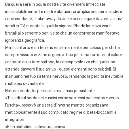
Da quella sera in poi, le nostre vite divennero intrecciate
indissolubilmente. Le nostre abitudini si ampliarono per includere
cene condivise, il take-away da Joe e accese gare davanti ai quiz
serali in TV, durante le quali la signora Rhode lanciava insulti
brutali allo schermo ogni volta che un concorrente manifestava
ignoranza geografica.
Ma il conforto è un terreno estremamente pericoloso per chi ha
sempre vissuto in zone di guerra. Una poltrona familiare, il calore
costante di un termosifone, la consapevolezza che qualcuno
attende davvero il tuo arrivo—questi elementi sono subdoli. Si
insinuano nel tuo sistema nervoso, rendendo la perdita inevitabile
molto più devastante.
Naturalmente, lei percepì la mia ansia persistente.
«Ti siedi sul bordo dei cuscini come se stessi per scattare verso
l’uscita», osservò una sera d’inverno mentre organizzavo
meticolosamente il suo complicato regime di beta-bloccanti e
integratori.
«È un’abitudine coltivata», schivai.