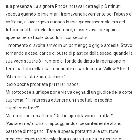
tua presenza. La signora Rhode notava i dettagli più minuti:
vedeva quando le mie mani tremavano lievemente per l’abuso di
caffeina, si accorgeva quando la mia giacca invernale era del
tutto inadatta al gelo di novembre, e osservava lo zoppicare
appena percettibile dopo turni consecutivi.
Il momento di svolta arrivò in un pomeriggio grigio ardesia. Stavo
tornando a casa, carico di buste di plastica della spesa, quando la
sua voce squarciò il rumore di fondo da dietro la recinzione in
ferro battuto della sua imponente casa storica su Willow Street.
“Abiti in questa zona, James?”
“Solo poche proprietà più in là,” risposi.
Mi sottopose a un’ispezione visiva degna di un giudice della corte
suprema. “Ti interessa ottenere un rispettabile reddito
supplementare?”
Mi fermai per un attimo. “Di che tipo di lavoro si tratta?”
“Aiutare me,” dichiarò, appoggiandosi pesantemente al suo
bastone di mogano. “Fare la spesa, portarmi alle strutture
mediche, eseguire piccole riparazioni strutturali e gestire le