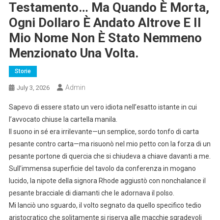
Testamento… Ma Quando È Morta,
Ogni Dollaro È Andato Altrove E Il
Mio Nome Non È Stato Nemmeno
Menzionato Una Volta.
Storie
Admin
July 3, 2026
Sapevo di essere stato un vero idiota nell’esatto istante in cui
l’avvocato chiuse la cartella manila.
Il suono in sé era irrilevante—un semplice, sordo tonfo di carta
pesante contro carta—ma risuonò nel mio petto con la forza di un
pesante portone di quercia che si chiudeva a chiave davanti a me.
Sull’immensa superficie del tavolo da conferenza in mogano
lucido, la nipote della signora Rhode aggiustò con nonchalance il
pesante bracciale di diamanti che le adornava il polso.
Mi lanciò uno sguardo, il volto segnato da quello specifico tedio
aristocratico che solitamente si riserva alle macchie sgradevoli