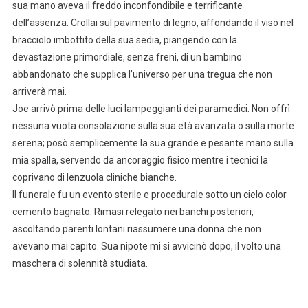
sua mano aveva il freddo inconfondibile e terrificante
dell’assenza. Crollai sul pavimento di legno, affondando il viso nel
bracciolo imbottito della sua sedia, piangendo con la
devastazione primordiale, senza freni, di un bambino
abbandonato che supplica l’universo per una tregua che non
arriverà mai.
Joe arrivò prima delle luci lampeggianti dei paramedici. Non offrì
nessuna vuota consolazione sulla sua età avanzata o sulla morte
serena; posò semplicemente la sua grande e pesante mano sulla
mia spalla, servendo da ancoraggio fisico mentre i tecnici la
coprivano di lenzuola cliniche bianche.
Il funerale fu un evento sterile e procedurale sotto un cielo color
cemento bagnato. Rimasi relegato nei banchi posteriori,
ascoltando parenti lontani riassumere una donna che non
avevano mai capito. Sua nipote mi si avvicinò dopo, il volto una
maschera di solennità studiata.