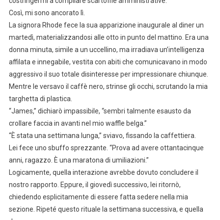
costringermi a compilare scartoffie amministrative.”
Così, mi sono ancorato lì.
La signora Rhode fece la sua apparizione inaugurale al diner un
martedì, materializzandosi alle otto in punto del mattino. Era una
donna minuta, simile a un uccellino, ma irradiava un’intelligenza
affilata e innegabile, vestita con abiti che comunicavano in modo
aggressivo il suo totale disinteresse per impressionare chiunque.
Mentre le versavo il caffè nero, strinse gli occhi, scrutando la mia
targhetta di plastica.
“James,” dichiarò impassibile, “sembri talmente esausto da
crollare faccia in avanti nel mio waffle belga.”
“È stata una settimana lunga,” sviavo, fissando la caffettiera.
Lei fece uno sbuffo sprezzante. “Prova ad avere ottantacinque
anni, ragazzo. È una maratona di umiliazioni.”
Logicamente, quella interazione avrebbe dovuto concludere il
nostro rapporto. Eppure, il giovedì successivo, lei ritornò,
chiedendo esplicitamente di essere fatta sedere nella mia
sezione. Ripeté questo rituale la settimana successiva, e quella