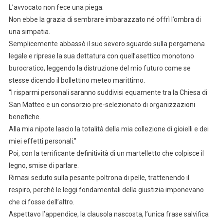
L’avvocato non fece una piega.
Non ebbe la grazia di sembrare imbarazzato né offrì l’ombra di
una simpatia.
Semplicemente abbassò il suo severo sguardo sulla pergamena
legale e riprese la sua dettatura con quell’asettico monotono
burocratico, leggendo la distruzione del mio futuro come se
stesse dicendo il bollettino meteo marittimo.
“I risparmi personali saranno suddivisi equamente tra la Chiesa di
San Matteo e un consorzio pre-selezionato di organizzazioni
benefiche.
Alla mia nipote lascio la totalità della mia collezione di gioielli e dei
miei effetti personali.”
Poi, con la terrificante definitività di un martelletto che colpisce il
legno, smise di parlare.
Rimasi seduto sulla pesante poltrona di pelle, trattenendo il
respiro, perché le leggi fondamentali della giustizia imponevano
che ci fosse dell’altro.
Aspettavo l’appendice, la clausola nascosta, l’unica frase salvifica