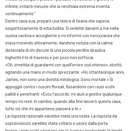
infinite, irritanti minuzie che la vecchiaia estrema inventa
continuamente.”
Dentro casa sua, preparò una teiera di tisana che sapeva
sospettosamente di erba bollita. Si sedette davanti a me nella
cucina caotica e accogliente e mi informò con noncuranza che
stava morendo attivamente, dandone notizia con la calma
distaccata di chi discute di una piccola perdita idraulica.
Inghiottii il tè di traverso e per poco non soffocai.
«Oh, smettila di guardarmi con quell’orrore così intenso», sbottò,
agitando una mano in modo sprezzante. «Ho ottantacinque anni,
James, non sono una divinità mitologica. Sono mortale.» Si
appoggiò contro i cuscini floreali, fissandomi con i suoi occhi
pallidi e penetranti. «Ecco l’accordo: mi aiuti a gestire qualunque
tempo mi resti. In cambio, quando alla fine lascerò questa casa,
tutto ciò che mi appartiene passerà a te.»
La risposta razionale sarebbe stata una risata. La risposta da
sopravvissuto sarebbe stata voltarsi e uscire dalla porta.
Invece, i miei occhi vagarono per la cucina—osservando le tende