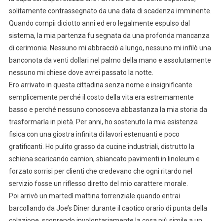
solitamente contrassegnato da una data di scadenza imminente.
Quando compii diciotto anni ed ero legalmente espulso dal
sistema, la mia partenza fu segnata da una profonda mancanza
di cerimonia. Nessuno mi abbracciò a lungo, nessuno mi infilò una
banconota da venti dollari nel palmo della mano e assolutamente
nessuno mi chiese dove avrei passato la notte.
Ero arrivato in questa cittadina senza nome e insignificante
semplicemente perché il costo della vita era estremamente
basso e perché nessuno conosceva abbastanza la mia storia da
trasformarla in pietà. Per anni, ho sostenuto la mia esistenza
fisica con una giostra infinita di lavori estenuanti e poco
gratificanti. Ho pulito grasso da cucine industriali, distrutto la
schiena scaricando camion, sbiancato pavimenti in linoleum e
forzato sorrisi per clienti che credevano che ogni ritardo nel
servizio fosse un riflesso diretto del mio carattere morale.
Poi arrivò un martedì mattina torrenziale quando entrai
barcollando da Joe’s Diner durante il caotico orario di punta della
colazione, scoprendo involontariamente la cosa più simile a un