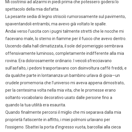
Mi costrinsi ad alzarmi in piedi prima che potessero godersi lo
spettacolo della mia disfatta.
La pesante sedia di legno strisciò rumorosamente sul pavimento,
spaventandoli entrambi, ma avevo già voltato le spalle.
Andai verso l’uscita con i pugni talmente stretti che le nocche mi
facevano male, lo sterno in fiamme per il fuoco che avevo dentro.
Uscendo dalla hall climatizzata, il sole del pomeriggio sembrava
offensivamente luminoso, completamente indifferente alla mia
rovina. Era dolorosamente ordinario. I veicoli sfrecciavano
sull’asfalto, i pedoni trasportavano con disinvoltura caffè freddi, e
da qualche parte in lontananza un bambino urlava di gioia—un
crudele promemoria che l’universo mi aveva appena dimostrato,
per la centesima volta nella mia vita, che le promesse erano
soltanto vocabolario decorativo usato dalle persone fino a
quando la tua utilità era esaurita.
Quando finalmente percorsi il miglio che mi separava dalla mia
proprietà fatiscente in affitto, i miei polmoni urlavano per
l’ossigeno. Sbattei la porta d’ingresso vuota, barcollai alla cieca