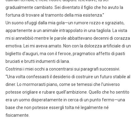
gradualmente cambiato. Sei diventato il figlio che ho avuto la
fortuna di trovare al tramonto della mia esistenza.”
Un suono sfuggì dalla mia gola—un rumore rozzo e sgraziato,
appartenente a un animale intrappolato in una tagliola. La vista
mi si annebbiò mentre le parole abbattevano decenni di corazza
emotiva. Lei mi aveva amato. Non con la dolcezza artificiale di un
biglietto d’auguri, ma con il feroce, pragmatico affetto di pasti
bruciati e brutti indumenti di lana.
Costrinsi i miei occhi a concentrarsi sui paragrafi successivi.
“Una volta confessasti il desiderio di costruire un futuro stabile al
diner. Lo mormorasti piano, come se temessi che l’universo
potesse origliare e rubare quell’ambizione. Quello che ho sentito
era un uomo disperatamente in cerca di un punto fermo—una
base che non potesse essergli tolta né legalmente né
fisicamente.