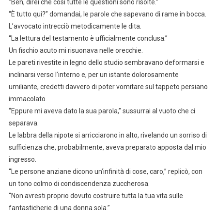
“Beh, direi che così tutte le questioni sono risolte.”
“È tutto qui?” domandai, le parole che sapevano di rame in bocca.
L’avvocato intrecciò metodicamente le dita.
“La lettura del testamento è ufficialmente conclusa.”
Un fischio acuto mi risuonava nelle orecchie.
Le pareti rivestite in legno dello studio sembravano deformarsi e
inclinarsi verso l’interno e, per un istante dolorosamente
umiliante, credetti davvero di poter vomitare sul tappeto persiano
immacolato.
“Eppure mi aveva dato la sua parola,” sussurrai al vuoto che ci
separava.
Le labbra della nipote si arricciarono in alto, rivelando un sorriso di
sufficienza che, probabilmente, aveva preparato apposta dal mio
ingresso.
“Le persone anziane dicono un’infinità di cose, caro,” replicò, con
un tono colmo di condiscendenza zuccherosa.
“Non avresti proprio dovuto costruire tutta la tua vita sulle
fantasticherie di una donna sola.”