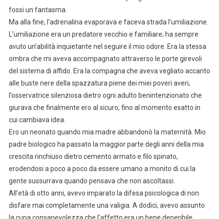
fossi un fantasma.
Ma alla fine, l’adrenalina evaporava e faceva strada l’umiliazione.
L’umiliazione era un predatore vecchio e familiare; ha sempre
avuto un’abilità inquietante nel seguire il mio odore. Era la stessa
ombra che mi aveva accompagnato attraverso le porte girevoli
del sistema di affido. Era la compagna che aveva vegliato accanto
alle buste nere della spazzatura piene dei miei poveri averi,
l’osservatrice silenziosa dietro ogni adulto benintenzionato che
giurava che finalmente ero al sicuro, fino al momento esatto in
cui cambiava idea.
Ero un neonato quando mia madre abbandonò la maternità. Mio
padre biologico ha passato la maggior parte degli anni della mia
crescita rinchiuso dietro cemento armato e filo spinato,
erodendosi a poco a poco da essere umano a monito di cui la
gente sussurrava quando pensava che non ascoltassi.
All’età di otto anni, avevo imparato la difesa psicologica di non
disfare mai completamente una valigia. A dodici, avevo assunto
la cupa consapevolezza che l’affetto era un bene deperibile,