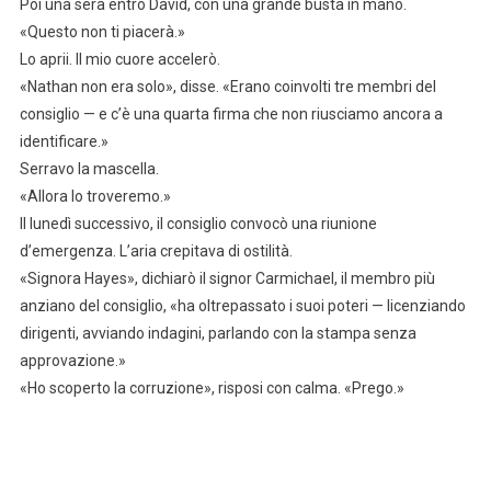
Poi una sera entrò David, con una grande busta in mano.
«Questo non ti piacerà.»
Lo aprii. Il mio cuore accelerò.
«Nathan non era solo», disse. «Erano coinvolti tre membri del
consiglio — e c’è una quarta firma che non riusciamo ancora a
identificare.»
Serravo la mascella.
«Allora lo troveremo.»
Il lunedì successivo, il consiglio convocò una riunione
d’emergenza. L’aria crepitava di ostilità.
«Signora Hayes», dichiarò il signor Carmichael, il membro più
anziano del consiglio, «ha oltrepassato i suoi poteri — licenziando
dirigenti, avviando indagini, parlando con la stampa senza
approvazione.»
«Ho scoperto la corruzione», risposi con calma. «Prego.»