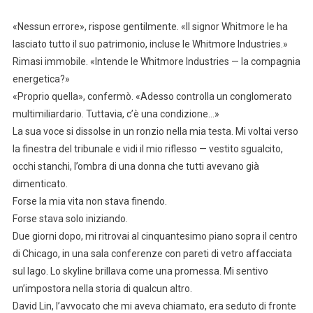
«Nessun errore», rispose gentilmente. «Il signor Whitmore le ha
lasciato tutto il suo patrimonio, incluse le Whitmore Industries.»
Rimasi immobile. «Intende le Whitmore Industries — la compagnia
energetica?»
«Proprio quella», confermò. «Adesso controlla un conglomerato
multimiliardario. Tuttavia, c’è una condizione…»
La sua voce si dissolse in un ronzio nella mia testa. Mi voltai verso
la finestra del tribunale e vidi il mio riflesso — vestito sgualcito,
occhi stanchi, l’ombra di una donna che tutti avevano già
dimenticato.
Forse la mia vita non stava finendo.
Forse stava solo iniziando.
Due giorni dopo, mi ritrovai al cinquantesimo piano sopra il centro
di Chicago, in una sala conferenze con pareti di vetro affacciata
sul lago. Lo skyline brillava come una promessa. Mi sentivo
un’impostora nella storia di qualcun altro.
David Lin, l’avvocato che mi aveva chiamato, era seduto di fronte