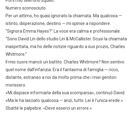
Poi il mio telefono squillò.
Numero sconosciuto.
Per un attimo, ho quasi ignorato la chiamata. Ma qualcosa —
istinto, disperazione, destino — mi spinse a rispondere.
“Signora Emma Hayes?” La voce era calma e professionale.
“Sono David Lin dello studio Lin & McCallister. Scusi la chiamata
inaspettata, ma ho delle notizie riguardo a suo prozio, Charles
Whitmore.”
Il mio cuore mancò un battito. Charles Whitmore? Non sentivo
quel nome dall’infanzia. Era il fantasma di famiglia — ricco,
distante, estraneo a noi da molto prima che i miei genitori
morissero.
«Mi dispiace informarla della sua scomparsa», continuò David.
«Ma le ha lasciato qualcosa — anzi, tutto. Lei è l’unica erede.»
Sbatté le palpebre. «Deve esserci un errore.»