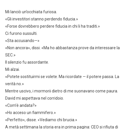
Mi lanciò un’occhiata furiosa.
«Gli investitori stanno perdendo fiducia.»
«Forse dovrebbero perdere fiducia in chi li ha traditi.»
Ci furono sussulti.
«Sta accusando—»
«Non ancora», dissi. «Ma ho abbastanza prove da interessare la
SEC.»
Il silenzio fu assordante.
Mi alzai.
«Potete sostituirmi se volete. Ma ricordate — il potere passa. La
verità no.»
Mentre uscivo, i mormorii dietro di me suonavano come paura.
David mi aspettava nel corridoio.
«Com’è andata?»
«Ho acceso un fiammifero.»
«Perfetto», disse. «Vediamo chi brucia.»
A metà settimana la storia era in prima pagina: CEO si rifiuta di