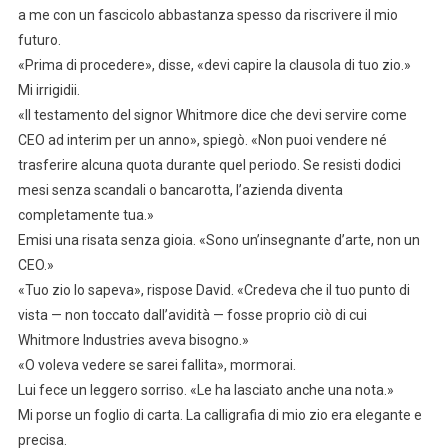
a me con un fascicolo abbastanza spesso da riscrivere il mio
futuro.
«Prima di procedere», disse, «devi capire la clausola di tuo zio.»
Mi irrigidii.
«Il testamento del signor Whitmore dice che devi servire come
CEO ad interim per un anno», spiegò. «Non puoi vendere né
trasferire alcuna quota durante quel periodo. Se resisti dodici
mesi senza scandali o bancarotta, l’azienda diventa
completamente tua.»
Emisi una risata senza gioia. «Sono un’insegnante d’arte, non un
CEO.»
«Tuo zio lo sapeva», rispose David. «Credeva che il tuo punto di
vista — non toccato dall’avidità — fosse proprio ciò di cui
Whitmore Industries aveva bisogno.»
«O voleva vedere se sarei fallita», mormorai.
Lui fece un leggero sorriso. «Le ha lasciato anche una nota.»
Mi porse un foglio di carta. La calligrafia di mio zio era elegante e
precisa.