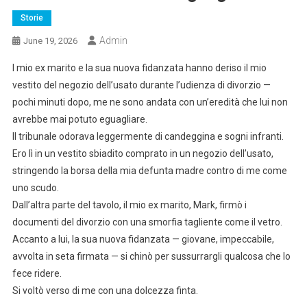
Storie
Admin
June 19, 2026
l mio ex marito e la sua nuova fidanzata hanno deriso il mio
vestito del negozio dell’usato durante l’udienza di divorzio —
pochi minuti dopo, me ne sono andata con un’eredità che lui non
avrebbe mai potuto eguagliare.
Il tribunale odorava leggermente di candeggina e sogni infranti.
Ero lì in un vestito sbiadito comprato in un negozio dell’usato,
stringendo la borsa della mia defunta madre contro di me come
uno scudo.
Dall’altra parte del tavolo, il mio ex marito, Mark, firmò i
documenti del divorzio con una smorfia tagliente come il vetro.
Accanto a lui, la sua nuova fidanzata — giovane, impeccabile,
avvolta in seta firmata — si chinò per sussurrargli qualcosa che lo
fece ridere.
Si voltò verso di me con una dolcezza finta.