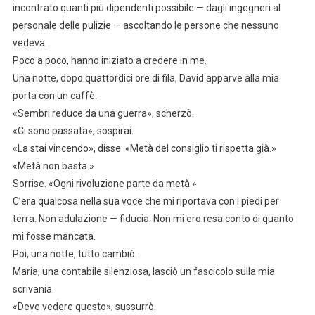
incontrato quanti più dipendenti possibile — dagli ingegneri al
personale delle pulizie — ascoltando le persone che nessuno
vedeva.
Poco a poco, hanno iniziato a credere in me.
Una notte, dopo quattordici ore di fila, David apparve alla mia
porta con un caffè.
«Sembri reduce da una guerra», scherzò.
«Ci sono passata», sospirai.
«La stai vincendo», disse. «Metà del consiglio ti rispetta già.»
«Metà non basta.»
Sorrise. «Ogni rivoluzione parte da metà.»
C’era qualcosa nella sua voce che mi riportava con i piedi per
terra. Non adulazione — fiducia. Non mi ero resa conto di quanto
mi fosse mancata.
Poi, una notte, tutto cambiò.
Maria, una contabile silenziosa, lasciò un fascicolo sulla mia
scrivania.
«Deve vedere questo», sussurrò.