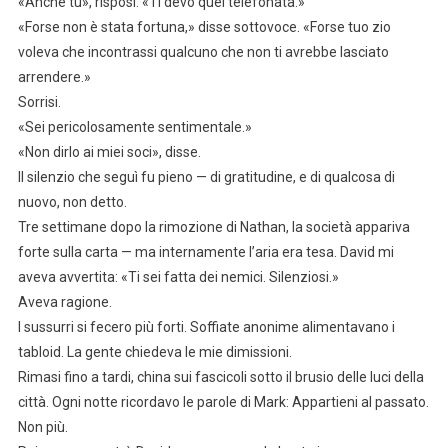
«Anche tu», risposi. «Ti devo quel telefonata.»
«Forse non è stata fortuna,» disse sottovoce. «Forse tuo zio
voleva che incontrassi qualcuno che non ti avrebbe lasciato
arrendere.»
Sorrisi.
«Sei pericolosamente sentimentale.»
«Non dirlo ai miei soci», disse.
Il silenzio che seguì fu pieno — di gratitudine, e di qualcosa di
nuovo, non detto.
Tre settimane dopo la rimozione di Nathan, la società appariva
forte sulla carta — ma internamente l’aria era tesa. David mi
aveva avvertita: «Ti sei fatta dei nemici. Silenziosi.»
Aveva ragione.
I sussurri si fecero più forti. Soffiate anonime alimentavano i
tabloid. La gente chiedeva le mie dimissioni.
Rimasi fino a tardi, china sui fascicoli sotto il brusio delle luci della
città. Ogni notte ricordavo le parole di Mark: Appartieni al passato.
Non più.