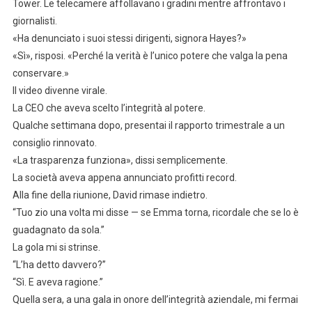
Tower. Le telecamere affollavano i gradini mentre affrontavo i
giornalisti.
«Ha denunciato i suoi stessi dirigenti, signora Hayes?»
«Sì», risposi. «Perché la verità è l’unico potere che valga la pena
conservare.»
Il video divenne virale.
La CEO che aveva scelto l’integrità al potere.
Qualche settimana dopo, presentai il rapporto trimestrale a un
consiglio rinnovato.
«La trasparenza funziona», dissi semplicemente.
La società aveva appena annunciato profitti record.
Alla fine della riunione, David rimase indietro.
“Tuo zio una volta mi disse — se Emma torna, ricordale che se lo è
guadagnato da sola.”
La gola mi si strinse.
“L’ha detto davvero?”
“Sì. E aveva ragione.”
Quella sera, a una gala in onore dell’integrità aziendale, mi fermai