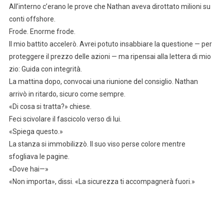
All’interno c’erano le prove che Nathan aveva dirottato milioni su
conti offshore.
Frode. Enorme frode.
Il mio battito accelerò. Avrei potuto insabbiare la questione — per
proteggere il prezzo delle azioni — ma ripensai alla lettera di mio
zio: Guida con integrità.
La mattina dopo, convocai una riunione del consiglio. Nathan
arrivò in ritardo, sicuro come sempre.
«Di cosa si tratta?» chiese.
Feci scivolare il fascicolo verso di lui.
«Spiega questo.»
La stanza si immobilizzò. Il suo viso perse colore mentre
sfogliava le pagine.
«Dove hai—»
«Non importa», dissi. «La sicurezza ti accompagnerà fuori.»