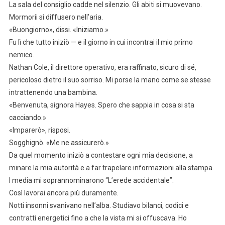
La sala del consiglio cadde nel silenzio. Gli abiti si muovevano.
Mormorii si diffusero nell’aria.
«Buongiorno», dissi. «Iniziamo.»
Fu lì che tutto iniziò — e il giorno in cui incontrai il mio primo
nemico.
Nathan Cole, il direttore operativo, era raffinato, sicuro di sé,
pericoloso dietro il suo sorriso. Mi porse la mano come se stesse
intrattenendo una bambina.
«Benvenuta, signora Hayes. Spero che sappia in cosa si sta
cacciando.»
«Imparerò», risposi.
Sogghignò. «Me ne assicurerò.»
Da quel momento iniziò a contestare ogni mia decisione, a
minare la mia autorità e a far trapelare informazioni alla stampa.
I media mi soprannominarono “L’erede accidentale”.
Così lavorai ancora più duramente.
Notti insonni svanivano nell’alba. Studiavo bilanci, codici e
contratti energetici fino a che la vista mi si offuscava. Ho