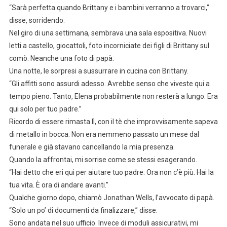
“Sarà perfetta quando Brittany e i bambini verranno a trovarci,”
disse, sorridendo.
Nel giro di una settimana, sembrava una sala espositiva. Nuovi
letti a castello, giocattoli, foto incorniciate dei figli di Brittany sul
comò. Neanche una foto di papà.
Una notte, le sorpresi a sussurrare in cucina con Brittany.
“Gli affitti sono assurdi adesso. Avrebbe senso che viveste qui a
tempo pieno. Tanto, Elena probabilmente non resterà a lungo. Era
qui solo per tuo padre.”
Ricordo di essere rimasta lì, con il tè che improvvisamente sapeva
di metallo in bocca. Non era nemmeno passato un mese dal
funerale e già stavano cancellando la mia presenza.
Quando la affrontai, mi sorrise come se stessi esagerando.
“Hai detto che eri qui per aiutare tuo padre. Ora non c’è più. Hai la
tua vita. È ora di andare avanti.”
Qualche giorno dopo, chiamò Jonathan Wells, l’avvocato di papà.
“Solo un po’ di documenti da finalizzare,” disse.
Sono andata nel suo ufficio. Invece di moduli assicurativi, mi