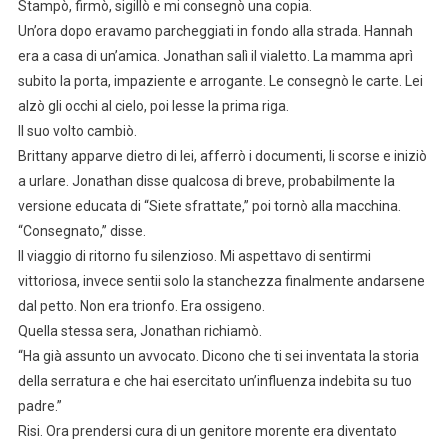
Stampò, firmò, sigillò e mi consegnò una copia.
Un’ora dopo eravamo parcheggiati in fondo alla strada. Hannah
era a casa di un’amica. Jonathan salì il vialetto. La mamma aprì
subito la porta, impaziente e arrogante. Le consegnò le carte. Lei
alzò gli occhi al cielo, poi lesse la prima riga.
Il suo volto cambiò.
Brittany apparve dietro di lei, afferrò i documenti, li scorse e iniziò
a urlare. Jonathan disse qualcosa di breve, probabilmente la
versione educata di “Siete sfrattate,” poi tornò alla macchina.
“Consegnato,” disse.
Il viaggio di ritorno fu silenzioso. Mi aspettavo di sentirmi
vittoriosa, invece sentii solo la stanchezza finalmente andarsene
dal petto. Non era trionfo. Era ossigeno.
Quella stessa sera, Jonathan richiamò.
“Ha già assunto un avvocato. Dicono che ti sei inventata la storia
della serratura e che hai esercitato un’influenza indebita su tuo
padre.”
Risi. Ora prendersi cura di un genitore morente era diventato