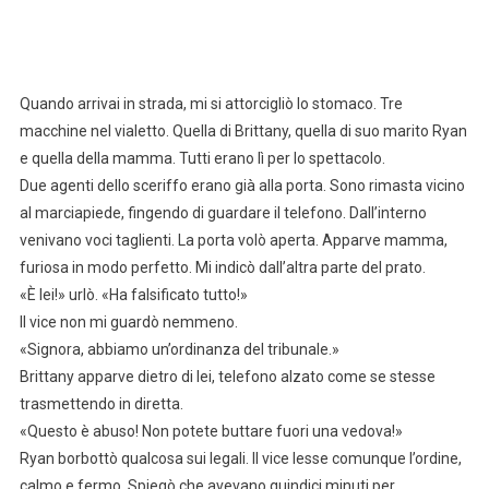
Quando arrivai in strada, mi si attorcigliò lo stomaco. Tre
macchine nel vialetto. Quella di Brittany, quella di suo marito Ryan
e quella della mamma. Tutti erano lì per lo spettacolo.
Due agenti dello sceriffo erano già alla porta. Sono rimasta vicino
al marciapiede, fingendo di guardare il telefono. Dall’interno
venivano voci taglienti. La porta volò aperta. Apparve mamma,
furiosa in modo perfetto. Mi indicò dall’altra parte del prato.
«È lei!» urlò. «Ha falsificato tutto!»
Il vice non mi guardò nemmeno.
«Signora, abbiamo un’ordinanza del tribunale.»
Brittany apparve dietro di lei, telefono alzato come se stesse
trasmettendo in diretta.
«Questo è abuso! Non potete buttare fuori una vedova!»
Ryan borbottò qualcosa sui legali. Il vice lesse comunque l’ordine,
calmo e fermo. Spiegò che avevano quindici minuti per