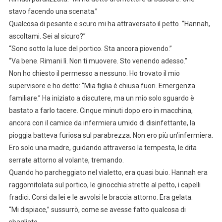
stavo facendo una scenata.”
Qualcosa di pesante e scuro mi ha attraversato il petto. “Hannah,
ascoltami. Sei al sicuro?”
“Sono sotto la luce del portico. Sta ancora piovendo.”
“Va bene. Rimani lì. Non ti muovere. Sto venendo adesso.”
Non ho chiesto il permesso a nessuno. Ho trovato il mio
supervisore e ho detto: “Mia figlia è chiusa fuori. Emergenza
familiare.” Ha iniziato a discutere, ma un mio solo sguardo è
bastato a farlo tacere. Cinque minuti dopo ero in macchina,
ancora con il camice da infermiera umido di disinfettante, la
pioggia batteva furiosa sul parabrezza. Non ero più un’infermiera.
Ero solo una madre, guidando attraverso la tempesta, le dita
serrate attorno al volante, tremando.
Quando ho parcheggiato nel vialetto, era quasi buio. Hannah era
raggomitolata sul portico, le ginocchia strette al petto, i capelli
fradici. Corsi da lei e le avvolsi le braccia attorno. Era gelata.
“Mi dispiace,” sussurrò, come se avesse fatto qualcosa di