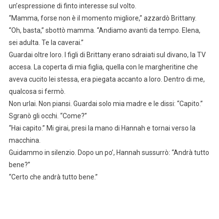
un’espressione di finto interesse sul volto.
“Mamma, forse non è il momento migliore,” azzardò Brittany.
“Oh, basta,” sbottò mamma. “Andiamo avanti da tempo. Elena,
sei adulta. Te la caverai.”
Guardai oltre loro. I figli di Brittany erano sdraiati sul divano, la TV
accesa. La coperta di mia figlia, quella con le margheritine che
aveva cucito lei stessa, era piegata accanto a loro. Dentro di me,
qualcosa si fermò.
Non urlai. Non piansi. Guardai solo mia madre e le dissi: “Capito.”
Sgranò gli occhi. “Come?”
“Hai capito.” Mi girai, presi la mano di Hannah e tornai verso la
macchina.
Guidammo in silenzio. Dopo un po’, Hannah sussurrò: “Andrà tutto
bene?”
“Certo che andrà tutto bene.”