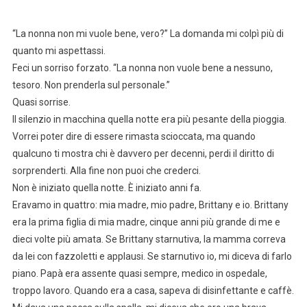
“La nonna non mi vuole bene, vero?” La domanda mi colpì più di
quanto mi aspettassi.
Feci un sorriso forzato. “La nonna non vuole bene a nessuno,
tesoro. Non prenderla sul personale.”
Quasi sorrise.
Il silenzio in macchina quella notte era più pesante della pioggia.
Vorrei poter dire di essere rimasta scioccata, ma quando
qualcuno ti mostra chi è davvero per decenni, perdi il diritto di
sorprenderti. Alla fine non puoi che crederci.
Non è iniziato quella notte. È iniziato anni fa.
Eravamo in quattro: mia madre, mio padre, Brittany e io. Brittany
era la prima figlia di mia madre, cinque anni più grande di me e
dieci volte più amata. Se Brittany starnutiva, la mamma correva
da lei con fazzoletti e applausi. Se starnutivo io, mi diceva di farlo
piano. Papà era assente quasi sempre, medico in ospedale,
troppo lavoro. Quando era a casa, sapeva di disinfettante e caffè.