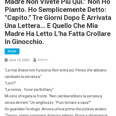
Madre Non Vivete Più Qui.” Non Ho
Pianto. Ho Semplicemente Detto:
“Capito.” Tre Giorni Dopo È Arrivata
Una Lettera… E Quello Che Mia
Madre Ha Letto L’ha Fatta Crollare
In Ginocchio.
Storie
Admin
June 19, 2026
“La mia chiave non funziona. Non entra più. Penso che abbiano
cambiato la serratura.”
“Loro?”
“La nonna… forse zia Brittany.”
Mi sono sfregata la fronte. “Non cambierebbero la serratura
senza dirmelo.” Un singhiozzo. “Puoi tornare a casa?”
Ho guardato l’orologio. Ancora un’ora prima che potessi andare.
“Tesoro, siamo sommersi di lavoro adesso. Prova a chiamare la