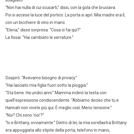
sbagliato.
“Non hai nulla di cui scusarti,” dissi, con la gola che bruciava.
Poi si accese la luce del portico. La porta si aprì. Mia madre era lì,
con un bicchiere di vino in mano.
“Elena,” disse sorpresa. “Cosa ci fai qui?”
La fissai. “Hai cambiato le serrature.”
Sospirò. “Avevamo bisogno di privacy.”
“Hai lasciato mia figlia fuori sotto la pioggia.”
“Sta bene. Ha undici anni.” Mamma inclinò la testa con
quell’espressione condiscendente. “Abbiamo deciso che tu e
Hannah non vivete più qui. È meglio così. Meno tensione.”
“Noi? Chi sono ‘noi’?”
“Io e Brittany, ovviamente.” Dietro di lei, la mia sorellastra Brittany
era appoggiata allo stipite della porta, telefono in mano,