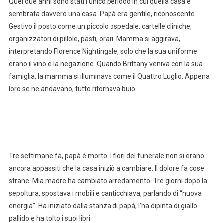
Quei due anni sono stati l’unico periodo in cui quella casa è
sembrata davvero una casa. Papà era gentile, riconoscente.
Gestivo il posto come un piccolo ospedale: cartelle cliniche,
organizzatori di pillole, pasti, orari. Mamma si aggirava,
interpretando Florence Nightingale, solo che la sua uniforme
erano il vino e la negazione. Quando Brittany veniva con la sua
famiglia, la mamma si illuminava come il Quattro Luglio. Appena
loro se ne andavano, tutto ritornava buio.
Tre settimane fa, papà è morto. I fiori del funerale non si erano
ancora appassiti che la casa iniziò a cambiare. Il dolore fa cose
strane. Mia madre ha cambiato arredamento. Tre giorni dopo la
sepoltura, spostava i mobili e canticchiava, parlando di “nuova
energia”. Ha iniziato dalla stanza di papà, l’ha dipinta di giallo
pallido e ha tolto i suoi libri.