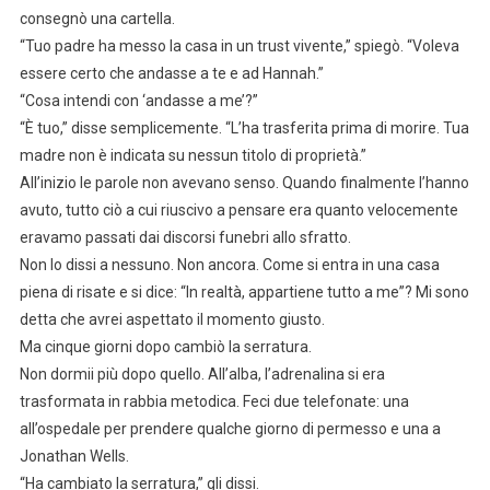
consegnò una cartella.
“Tuo padre ha messo la casa in un trust vivente,” spiegò. “Voleva
essere certo che andasse a te e ad Hannah.”
“Cosa intendi con ‘andasse a me’?”
“È tuo,” disse semplicemente. “L’ha trasferita prima di morire. Tua
madre non è indicata su nessun titolo di proprietà.”
All’inizio le parole non avevano senso. Quando finalmente l’hanno
avuto, tutto ciò a cui riuscivo a pensare era quanto velocemente
eravamo passati dai discorsi funebri allo sfratto.
Non lo dissi a nessuno. Non ancora. Come si entra in una casa
piena di risate e si dice: “In realtà, appartiene tutto a me”? Mi sono
detta che avrei aspettato il momento giusto.
Ma cinque giorni dopo cambiò la serratura.
Non dormii più dopo quello. All’alba, l’adrenalina si era
trasformata in rabbia metodica. Feci due telefonate: una
all’ospedale per prendere qualche giorno di permesso e una a
Jonathan Wells.
“Ha cambiato la serratura,” gli dissi.