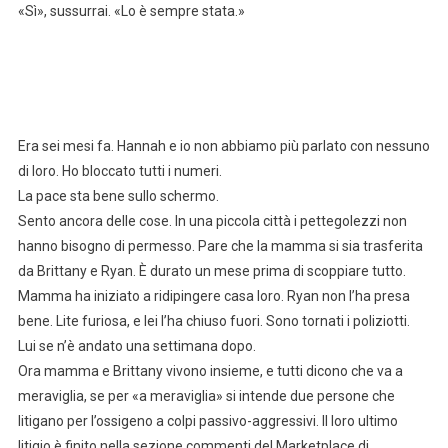
«Sì», sussurrai. «Lo è sempre stata.»
Era sei mesi fa. Hannah e io non abbiamo più parlato con nessuno
di loro. Ho bloccato tutti i numeri.
La pace sta bene sullo schermo.
Sento ancora delle cose. In una piccola città i pettegolezzi non
hanno bisogno di permesso. Pare che la mamma si sia trasferita
da Brittany e Ryan. È durato un mese prima di scoppiare tutto.
Mamma ha iniziato a ridipingere casa loro. Ryan non l’ha presa
bene. Lite furiosa, e lei l’ha chiuso fuori. Sono tornati i poliziotti.
Lui se n’è andato una settimana dopo.
Ora mamma e Brittany vivono insieme, e tutti dicono che va a
meraviglia, se per «a meraviglia» si intende due persone che
litigano per l’ossigeno a colpi passivo-aggressivi. Il loro ultimo
litigio è finito nella sezione commenti del Marketplace di