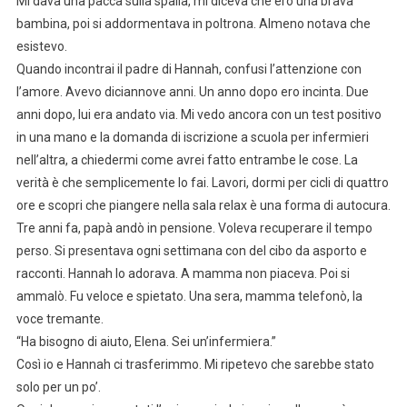
Mi dava una pacca sulla spalla, mi diceva che ero una brava
bambina, poi si addormentava in poltrona. Almeno notava che
esistevo.
Quando incontrai il padre di Hannah, confusi l’attenzione con
l’amore. Avevo diciannove anni. Un anno dopo ero incinta. Due
anni dopo, lui era andato via. Mi vedo ancora con un test positivo
in una mano e la domanda di iscrizione a scuola per infermieri
nell’altra, a chiedermi come avrei fatto entrambe le cose. La
verità è che semplicemente lo fai. Lavori, dormi per cicli di quattro
ore e scopri che piangere nella sala relax è una forma di autocura.
Tre anni fa, papà andò in pensione. Voleva recuperare il tempo
perso. Si presentava ogni settimana con del cibo da asporto e
racconti. Hannah lo adorava. A mamma non piaceva. Poi si
ammalò. Fu veloce e spietato. Una sera, mamma telefonò, la
voce tremante.
“Ha bisogno di aiuto, Elena. Sei un’infermiera.”
Così io e Hannah ci trasferimmo. Mi ripetevo che sarebbe stato
solo per un po’.