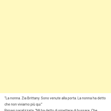
“La nonna. Zia Brittany. Sono venute alla porta. La nonna ha detto
che non viviamo più qui.”
Rimasi paralizzata. “Mi ha detto di smettere di bussare. Che