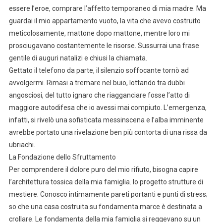
essere l’eroe, comprare l’affetto temporaneo di mia madre. Ma
guardai il mio appartamento vuoto, la vita che avevo costruito
meticolosamente, mattone dopo mattone, mentre loro mi
prosciugavano costantemente le risorse. Sussurrai una frase
gentile di auguri natalizi e chiusi la chiamata.
Gettato il telefono da parte, il silenzio soffocante tornò ad
avvolgermi. Rimasi a tremare nel buio, lottando tra dubbi
angosciosi, del tutto ignaro che riagganciare fosse l’atto di
maggiore autodifesa che io avessi mai compiuto. L’emergenza,
infatti, si rivelò una sofisticata messinscena e l’alba imminente
avrebbe portato una rivelazione ben più contorta di una rissa da
ubriachi.
La Fondazione dello Sfruttamento
Per comprendere il dolore puro del mio rifiuto, bisogna capire
l’architettura tossica della mia famiglia. Io progetto strutture di
mestiere. Conosco intimamente pareti portanti e punti di stress;
so che una casa costruita su fondamenta marce è destinata a
crollare. Le fondamenta della mia famiglia si reggevano su un