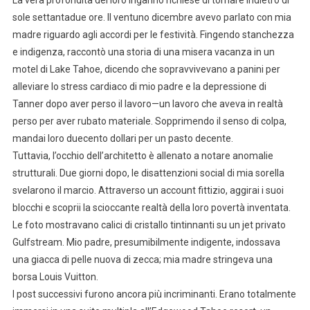
La vera profondità del loro inganno richiese di tornare indietro di
sole settantadue ore. Il ventuno dicembre avevo parlato con mia
madre riguardo agli accordi per le festività. Fingendo stanchezza
e indigenza, raccontò una storia di una misera vacanza in un
motel di Lake Tahoe, dicendo che sopravvivevano a panini per
alleviare lo stress cardiaco di mio padre e la depressione di
Tanner dopo aver perso il lavoro—un lavoro che aveva in realtà
perso per aver rubato materiale. Sopprimendo il senso di colpa,
mandai loro duecento dollari per un pasto decente.
Tuttavia, l’occhio dell’architetto è allenato a notare anomalie
strutturali. Due giorni dopo, le disattenzioni social di mia sorella
svelarono il marcio. Attraverso un account fittizio, aggirai i suoi
blocchi e scoprii la scioccante realtà della loro povertà inventata.
Le foto mostravano calici di cristallo tintinnanti su un jet privato
Gulfstream. Mio padre, presumibilmente indigente, indossava
una giacca di pelle nuova di zecca; mia madre stringeva una
borsa Louis Vuitton.
I post successivi furono ancora più incriminanti. Erano totalmente