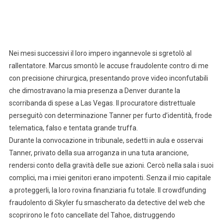
Nei mesi successivi il loro impero ingannevole si sgretolò al
rallentatore. Marcus smontò le accuse fraudolente contro di me
con precisione chirurgica, presentando prove video inconfutabili
che dimostravano la mia presenza a Denver durante la
scorribanda di spese a Las Vegas. Il procuratore distrettuale
perseguitò con determinazione Tanner per furto d’identità, frode
telematica, falso e tentata grande truffa.
Durante la convocazione in tribunale, sedetti in aula e osservai
Tanner, privato della sua arroganza in una tuta arancione,
rendersi conto della gravità delle sue azioni. Cercò nella sala i suoi
complici, ma i miei genitori erano impotenti. Senza il mio capitale
a proteggerli, la loro rovina finanziaria fu totale. Il crowdfunding
fraudolento di Skyler fu smascherato da detective del web che
scoprirono le foto cancellate del Tahoe, distruggendo