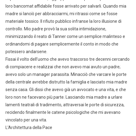
loro bancomat affidabile fosse arrivato per salvarli. Quando mia
madre si lanciò per abbracciarmi, mi ritrassi come se fosse
materiale tossico. Il rifiuto pubblico infranse la loro illusione di
controllo. Mio padre provò la sua solita intimidazione,
minimizzando il reato di Tanner come un semplice malinteso e
ordinandomi di pagare semplicemente il conto in modo che
potessero andarsene.
Fissai il volto dell’uomo che avevo trascorso tre decenni cercando
di compiacere e realizzai che non avevo mai avuto un padre;
avevo solo un manager parassita. Minacciò che varcare le porte
della centrale avrebbe distrutto la famiglia e lasciato mia madre
senza casa. Gli dissi che avevo già un avvocato e una vita, e che
loro non ne facevano più parte. Lasciando mia madre a urlare
lamenti teatrali di tradimento, attraversai le porte di sicurezza,
recidendo finalmente le catene psicologiche che mi avevano
vincolato per una vita.
L’Architettura della Pace