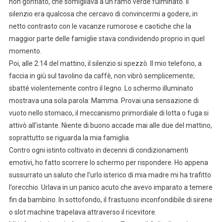
non gonfiato, che somigliava a un ramo verde fulminato. Il
silenzio era qualcosa che cercavo di convincermi a godere, in
netto contrasto con le vacanze rumorose e caotiche che la
maggior parte delle famiglie stava condividendo proprio in quel
momento.
Poi, alle 2:14 del mattino, il silenzio si spezzò. Il mio telefono, a
faccia in giù sul tavolino da caffè, non vibrò semplicemente;
sbatté violentemente contro il legno. Lo schermo illuminato
mostrava una sola parola: Mamma. Provai una sensazione di
vuoto nello stomaco, il meccanismo primordiale di lotta o fuga si
attivò all’istante. Niente di buono accade mai alle due del mattino,
soprattutto se riguarda la mia famiglia.
Contro ogni istinto coltivato in decenni di condizionamenti
emotivi, ho fatto scorrere lo schermo per rispondere. Ho appena
sussurrato un saluto che l’urlo isterico di mia madre mi ha trafitto
l’orecchio. Urlava in un panico acuto che avevo imparato a temere
fin da bambino. In sottofondo, il frastuono inconfondibile di sirene
o slot machine trapelava attraverso il ricevitore.