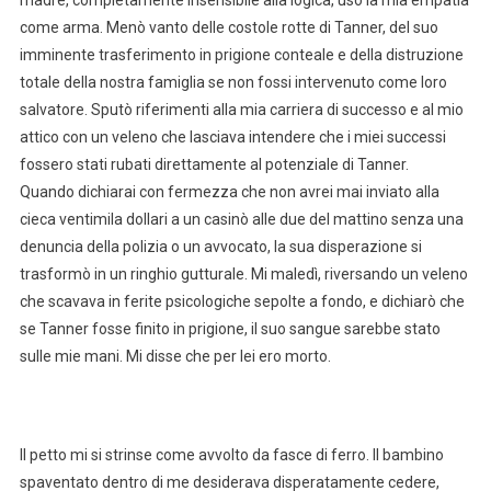
madre, completamente insensibile alla logica, usò la mia empatia
come arma. Menò vanto delle costole rotte di Tanner, del suo
imminente trasferimento in prigione conteale e della distruzione
totale della nostra famiglia se non fossi intervenuto come loro
salvatore. Sputò riferimenti alla mia carriera di successo e al mio
attico con un veleno che lasciava intendere che i miei successi
fossero stati rubati direttamente al potenziale di Tanner.
Quando dichiarai con fermezza che non avrei mai inviato alla
cieca ventimila dollari a un casinò alle due del mattino senza una
denuncia della polizia o un avvocato, la sua disperazione si
trasformò in un ringhio gutturale. Mi maledì, riversando un veleno
che scavava in ferite psicologiche sepolte a fondo, e dichiarò che
se Tanner fosse finito in prigione, il suo sangue sarebbe stato
sulle mie mani. Mi disse che per lei ero morto.
Il petto mi si strinse come avvolto da fasce di ferro. Il bambino
spaventato dentro di me desiderava disperatamente cedere,