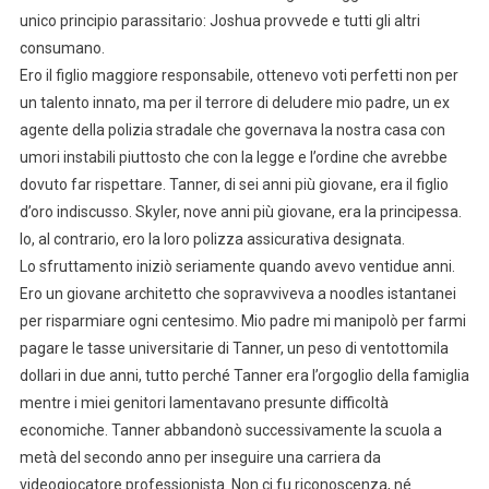
unico principio parassitario: Joshua provvede e tutti gli altri
consumano.
Ero il figlio maggiore responsabile, ottenevo voti perfetti non per
un talento innato, ma per il terrore di deludere mio padre, un ex
agente della polizia stradale che governava la nostra casa con
umori instabili piuttosto che con la legge e l’ordine che avrebbe
dovuto far rispettare. Tanner, di sei anni più giovane, era il figlio
d’oro indiscusso. Skyler, nove anni più giovane, era la principessa.
Io, al contrario, ero la loro polizza assicurativa designata.
Lo sfruttamento iniziò seriamente quando avevo ventidue anni.
Ero un giovane architetto che sopravviveva a noodles istantanei
per risparmiare ogni centesimo. Mio padre mi manipolò per farmi
pagare le tasse universitarie di Tanner, un peso di ventottomila
dollari in due anni, tutto perché Tanner era l’orgoglio della famiglia
mentre i miei genitori lamentavano presunte difficoltà
economiche. Tanner abbandonò successivamente la scuola a
metà del secondo anno per inseguire una carriera da
videogiocatore professionista. Non ci fu riconoscenza, né