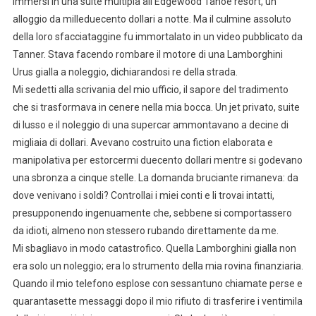
immersi in una suite multipla all’Edgewood Tahoe resort, un
alloggio da milleduecento dollari a notte. Ma il culmine assoluto
della loro sfacciataggine fu immortalato in un video pubblicato da
Tanner. Stava facendo rombare il motore di una Lamborghini
Urus gialla a noleggio, dichiarandosi re della strada.
Mi sedetti alla scrivania del mio ufficio, il sapore del tradimento
che si trasformava in cenere nella mia bocca. Un jet privato, suite
di lusso e il noleggio di una supercar ammontavano a decine di
migliaia di dollari. Avevano costruito una fiction elaborata e
manipolativa per estorcermi duecento dollari mentre si godevano
una sbronza a cinque stelle. La domanda bruciante rimaneva: da
dove venivano i soldi? Controllai i miei conti e li trovai intatti,
presupponendo ingenuamente che, sebbene si comportassero
da idioti, almeno non stessero rubando direttamente da me.
Mi sbagliavo in modo catastrofico. Quella Lamborghini gialla non
era solo un noleggio; era lo strumento della mia rovina finanziaria.
Quando il mio telefono esplose con sessantuno chiamate perse e
quarantasette messaggi dopo il mio rifiuto di trasferire i ventimila