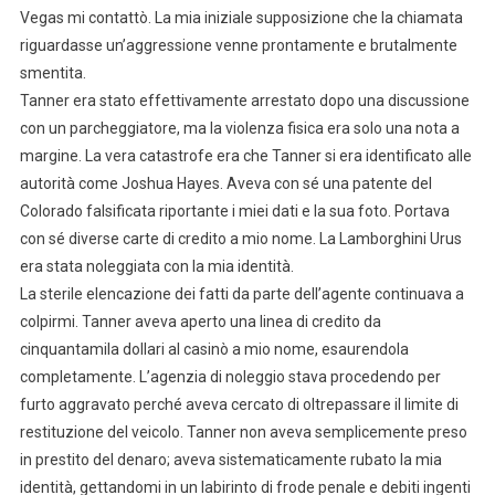
Vegas mi contattò. La mia iniziale supposizione che la chiamata
riguardasse un’aggressione venne prontamente e brutalmente
smentita.
Tanner era stato effettivamente arrestato dopo una discussione
con un parcheggiatore, ma la violenza fisica era solo una nota a
margine. La vera catastrofe era che Tanner si era identificato alle
autorità come Joshua Hayes. Aveva con sé una patente del
Colorado falsificata riportante i miei dati e la sua foto. Portava
con sé diverse carte di credito a mio nome. La Lamborghini Urus
era stata noleggiata con la mia identità.
La sterile elencazione dei fatti da parte dell’agente continuava a
colpirmi. Tanner aveva aperto una linea di credito da
cinquantamila dollari al casinò a mio nome, esaurendola
completamente. L’agenzia di noleggio stava procedendo per
furto aggravato perché aveva cercato di oltrepassare il limite di
restituzione del veicolo. Tanner non aveva semplicemente preso
in prestito del denaro; aveva sistematicamente rubato la mia
identità, gettandomi in un labirinto di frode penale e debiti ingenti