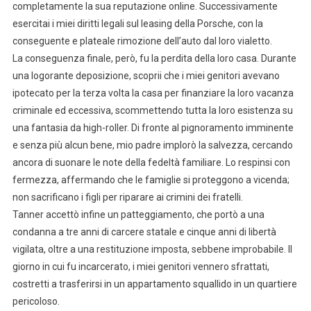
completamente la sua reputazione online. Successivamente
esercitai i miei diritti legali sul leasing della Porsche, con la
conseguente e plateale rimozione dell’auto dal loro vialetto.
La conseguenza finale, però, fu la perdita della loro casa. Durante
una logorante deposizione, scoprii che i miei genitori avevano
ipotecato per la terza volta la casa per finanziare la loro vacanza
criminale ed eccessiva, scommettendo tutta la loro esistenza su
una fantasia da high-roller. Di fronte al pignoramento imminente
e senza più alcun bene, mio padre implorò la salvezza, cercando
ancora di suonare le note della fedeltà familiare. Lo respinsi con
fermezza, affermando che le famiglie si proteggono a vicenda;
non sacrificano i figli per riparare ai crimini dei fratelli.
Tanner accettò infine un patteggiamento, che portò a una
condanna a tre anni di carcere statale e cinque anni di libertà
vigilata, oltre a una restituzione imposta, sebbene improbabile. Il
giorno in cui fu incarcerato, i miei genitori vennero sfrattati,
costretti a trasferirsi in un appartamento squallido in un quartiere
pericoloso.