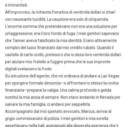
e immeritati.
All’improvviso, la richiesta frenetica di ventimila dollari si chiarì
con nauseante lucidità. La cauzione era solo di cinquemila.
L’enorme somma che pretendevano non era una soluzione per
un’aggressione; era il loro fondo di fuga. I miei genitori sapevano
che Tanner aveva falsificato la mia identità. Erano attivamente
complici del lusso finanziato dal mio credito rubato. Quando il
castello di carte crollò, pretesero che io dessi loro ventimila dollari
per aiutare mio fratello a fuggire prima che le sue impronte
digitali svelassero la frode.
Su istruzione dell’agente, che mi ordinava di andare a Las Vegas
per sporgere formale denuncia—o affrontare io stesso la rovina
finanziaria—preparai la valigia. Una calma profonda e gelida
sostituì la mia ansia di sempre. Non stavo andando in Nevada per
salvare la mia famiglia; ci andavo per seppellirla.
Accompagnato dal mio spietato avvocato, Marcus, arrivai al
grigio commissariato di polizia. I miei genitori e mia sorella
aspettavano nella hall, aggrappati alla disperata speranza che il