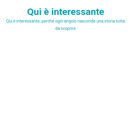
Skip
Qui è interessante
to
content
Qui è interessante, perché ogni angolo nasconde una storia tutta
da scoprire