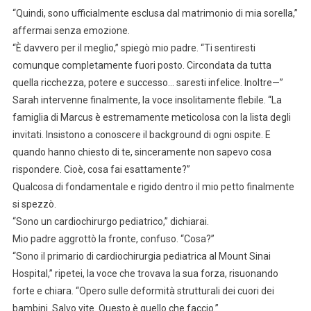
“Quindi, sono ufficialmente esclusa dal matrimonio di mia sorella,”
affermai senza emozione.
“È davvero per il meglio,” spiegò mio padre. “Ti sentiresti
comunque completamente fuori posto. Circondata da tutta
quella ricchezza, potere e successo… saresti infelice. Inoltre—”
Sarah intervenne finalmente, la voce insolitamente flebile. “La
famiglia di Marcus è estremamente meticolosa con la lista degli
invitati. Insistono a conoscere il background di ogni ospite. E
quando hanno chiesto di te, sinceramente non sapevo cosa
rispondere. Cioè, cosa fai esattamente?”
Qualcosa di fondamentale e rigido dentro il mio petto finalmente
si spezzò.
“Sono un cardiochirurgo pediatrico,” dichiarai.
Mio padre aggrottò la fronte, confuso. “Cosa?”
“Sono il primario di cardiochirurgia pediatrica al Mount Sinai
Hospital,” ripetei, la voce che trovava la sua forza, risuonando
forte e chiara. “Opero sulle deformità strutturali dei cuori dei
bambini. Salvo vite. Questo è quello che faccio.”