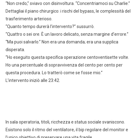
“Non credo,” sviavo con disinvoltura. “Concentriamoci su Charlie.”
Dettagliai il piano chirurgico: i rischi del bypass, le complessità del
trasferimento arterioso.
“Quanto tempo durerà l’intervento?” sussurrò.
“Quattro o sei ore. È un lavoro delicato, senza margine d’errore.”
“Ma puoi salvarlo.” Non era una domanda; era una supplica
disperata.
“Ho eseguito questa specifica operazione centoventisette volte.
Ho una percentuale di sopravvivenza del cento per cento per
questa procedura. Lo tratterò come se fosse mio.”
L’intervento iniziò alle 23:42.
In sala operatoria, titoli, ricchezza e status sociale svaniscono.
Esistono solo il ritmo del ventilatore, il bip regolare del monitor e
l’unico obiettivo di preservare una vita fragile.