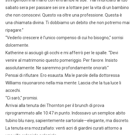
sabato sera per passare sei ore a lottare per la vita di un bambino
che non conoscevi. Questo va oltre una professione. Questa è
una chiamata divina. Ti dobbiamo un debito che non potremo mai
ripagare.”
“Vederlo crescere è l’unico compenso di cui ho bisogno,” sorrisi
dolcemente.
Katherine si asciugò gli occhi e mi afferrò per le spalle. “Devi
venire al matrimonio questo pomeriggio. Per favore. Insisto
assolutamente. Ne saremmo profondamente onorati.”
Pensai di rifiutare. Ero esausta. Ma le parole della dottoressa
Williams risuonarono nella mia mente: Lascia che la tua luce li
accechi.
“Ci sarò,” promisi.
Arrivai alla tenuta dei Thornton per il brunch di prova
riprogrammato alle 10:47 in punto. Indossavo un semplice abito
tubino blu navy, sapientemente sartoriale—elegante, ma discreto.
La tenuta era mozzafiato: venti acri di giardini curati attorno a