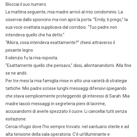
Bloccai il suo numero.
La mattina seguente, mia madre arrivò al mio condominio. La
osservai dallo spioncino ma non aprii la porta. “Emily, ti prego,” la
sua voce ovattata supplicava dal corridoio. “Tuo padre non
intendeva quello che ha detto.”
“Allora, cosa intendeva esattamente?” chiesi attraverso il
pesante legno.
Il silenzio fu la mia risposta.
“Esattamente quello che pensavo,” dissi, allontanandomi. Alla fine
se ne andò.
Per tre mesi la mia famiglia mise in atto una varietà di strategie
tattiche. Mio padre scrisse lunghi messaggi difensivi spiegando
che stava semplicemente proteggendo gli interessi di Sarah. Mia
madre lasciò messaggi in segreteria pieni di lacrime,
accusandomi di averle spezzato il cuore. Li cancellai tutti senza
esitazione.
Cercai rifugio dove l’ho sempre trovato: nel santuario sterile e ad
alta tensione della sala operatoria. C’è un’illuminante e