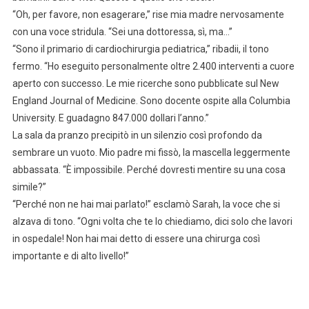
“Oh, per favore, non esagerare,” rise mia madre nervosamente
con una voce stridula. “Sei una dottoressa, sì, ma…”
“Sono il primario di cardiochirurgia pediatrica,” ribadii, il tono
fermo. “Ho eseguito personalmente oltre 2.400 interventi a cuore
aperto con successo. Le mie ricerche sono pubblicate sul New
England Journal of Medicine. Sono docente ospite alla Columbia
University. E guadagno 847.000 dollari l’anno.”
La sala da pranzo precipitò in un silenzio così profondo da
sembrare un vuoto. Mio padre mi fissò, la mascella leggermente
abbassata. “È impossibile. Perché dovresti mentire su una cosa
simile?”
“Perché non ne hai mai parlato!” esclamò Sarah, la voce che si
alzava di tono. “Ogni volta che te lo chiediamo, dici solo che lavori
in ospedale! Non hai mai detto di essere una chirurga così
importante e di alto livello!”