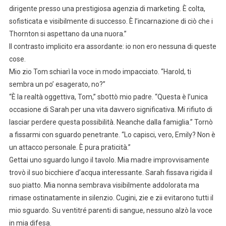
dirigente presso una prestigiosa agenzia di marketing. È colta,
sofisticata e visibilmente di successo. È l’incarnazione di ciò che i
Thornton si aspettano da una nuora.”
Il contrasto implicito era assordante: io non ero nessuna di queste
cose.
Mio zio Tom schiarì la voce in modo impacciato. “Harold, ti
sembra un po’ esagerato, no?”
“È la realtà oggettiva, Tom,” sbottò mio padre. “Questa è l’unica
occasione di Sarah per una vita davvero significativa. Mi rifiuto di
lasciar perdere questa possibilità. Neanche dalla famiglia.” Tornò
a fissarmi con sguardo penetrante. “Lo capisci, vero, Emily? Non è
un attacco personale. È pura praticità.”
Gettai uno sguardo lungo il tavolo. Mia madre improvvisamente
trovò il suo bicchiere d’acqua interessante. Sarah fissava rigida il
suo piatto. Mia nonna sembrava visibilmente addolorata ma
rimase ostinatamente in silenzio. Cugini, zie e zii evitarono tutti il
mio sguardo. Su ventitré parenti di sangue, nessuno alzò la voce
in mia difesa.