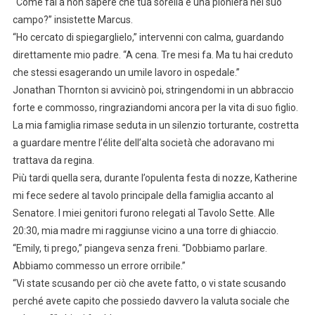
“Come fai a non sapere che tua sorella è una pioniera nel suo
campo?” insistette Marcus.
“Ho cercato di spiegarglielo,” intervenni con calma, guardando
direttamente mio padre. “A cena. Tre mesi fa. Ma tu hai creduto
che stessi esagerando un umile lavoro in ospedale.”
Jonathan Thornton si avvicinò poi, stringendomi in un abbraccio
forte e commosso, ringraziandomi ancora per la vita di suo figlio.
La mia famiglia rimase seduta in un silenzio torturante, costretta
a guardare mentre l’élite dell’alta società che adoravano mi
trattava da regina.
Più tardi quella sera, durante l’opulenta festa di nozze, Katherine
mi fece sedere al tavolo principale della famiglia accanto al
Senatore. I miei genitori furono relegati al Tavolo Sette. Alle
20:30, mia madre mi raggiunse vicino a una torre di ghiaccio.
“Emily, ti prego,” piangeva senza freni. “Dobbiamo parlare.
Abbiamo commesso un errore orribile.”
“Vi state scusando per ciò che avete fatto, o vi state scusando
perché avete capito che possiedo davvero la valuta sociale che