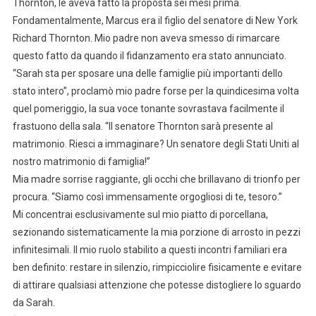
Thornton, le aveva fatto la proposta sei mesi prima.
Fondamentalmente, Marcus era il figlio del senatore di New York
Richard Thornton. Mio padre non aveva smesso di rimarcare
questo fatto da quando il fidanzamento era stato annunciato.
“Sarah sta per sposare una delle famiglie più importanti dello
stato intero”, proclamò mio padre forse per la quindicesima volta
quel pomeriggio, la sua voce tonante sovrastava facilmente il
frastuono della sala. “Il senatore Thornton sarà presente al
matrimonio. Riesci a immaginare? Un senatore degli Stati Uniti al
nostro matrimonio di famiglia!”
Mia madre sorrise raggiante, gli occhi che brillavano di trionfo per
procura. “Siamo così immensamente orgogliosi di te, tesoro.”
Mi concentrai esclusivamente sul mio piatto di porcellana,
sezionando sistematicamente la mia porzione di arrosto in pezzi
infinitesimali. Il mio ruolo stabilito a questi incontri familiari era
ben definito: restare in silenzio, rimpicciolire fisicamente e evitare
di attirare qualsiasi attenzione che potesse distogliere lo sguardo
da Sarah.