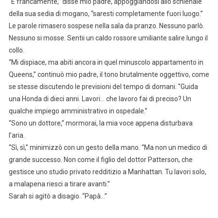
“E francamente,” disse mio padre, appoggiandosi allo schienale
della sua sedia di mogano, “saresti completamente fuori luogo.”
Le parole rimasero sospese nella sala da pranzo. Nessuno parlò.
Nessuno si mosse. Sentii un caldo rossore umiliante salire lungo il
collo.
“Mi dispiace, ma abiti ancora in quel minuscolo appartamento in
Queens,” continuò mio padre, il tono brutalmente oggettivo, come
se stesse discutendo le previsioni del tempo di domani. “Guida
una Honda di dieci anni. Lavori… che lavoro fai di preciso? Un
qualche impiego amministrativo in ospedale.”
“Sono un dottore,” mormorai, la mia voce appena disturbava
l’aria.
“Sì, sì,” minimizzò con un gesto della mano. “Ma non un medico di
grande successo. Non come il figlio del dottor Patterson, che
gestisce uno studio privato redditizio a Manhattan. Tu lavori solo,
a malapena riesci a tirare avanti.”
Sarah si agitò a disagio. “Papà…”