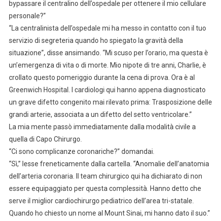
bypassare il centralino dell’ospedale per ottenere il mio cellulare
personale?”
“La centralinista dell’ospedale mi ha messo in contatto con il tuo
servizio di segreteria quando ho spiegato la gravità della
situazione”, disse ansimando. “Mi scuso per l’orario, ma questa è
un’emergenza di vita o di morte. Mio nipote di tre anni, Charlie, è
crollato questo pomeriggio durante la cena di prova. Ora è al
Greenwich Hospital. I cardiologi qui hanno appena diagnosticato
un grave difetto congenito mai rilevato prima: Trasposizione delle
grandi arterie, associata a un difetto del setto ventricolare.”
La mia mente passò immediatamente dalla modalità civile a
quella di Capo Chirurgo.
“Ci sono complicanze coronariche?” domandai.
“Sì,” lesse freneticamente dalla cartella. “Anomalie dell’anatomia
dell’arteria coronaria. Il team chirurgico qui ha dichiarato di non
essere equipaggiato per questa complessità. Hanno detto che
serve il miglior cardiochirurgo pediatrico dell’area tri-statale.
Quando ho chiesto un nome al Mount Sinai, mi hanno dato il suo.”