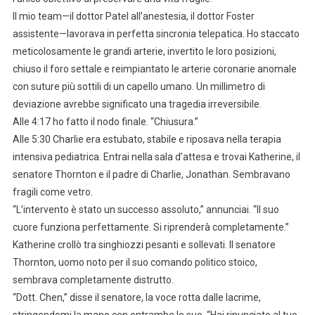
Il mio team—il dottor Patel all’anestesia, il dottor Foster
assistente—lavorava in perfetta sincronia telepatica. Ho staccato
meticolosamente le grandi arterie, invertito le loro posizioni,
chiuso il foro settale e reimpiantato le arterie coronarie anomale
con suture più sottili di un capello umano. Un millimetro di
deviazione avrebbe significato una tragedia irreversibile.
Alle 4:17 ho fatto il nodo finale. “Chiusura.”
Alle 5:30 Charlie era estubato, stabile e riposava nella terapia
intensiva pediatrica. Entrai nella sala d’attesa e trovai Katherine, il
senatore Thornton e il padre di Charlie, Jonathan. Sembravano
fragili come vetro.
“L’intervento è stato un successo assoluto,” annunciai. “Il suo
cuore funziona perfettamente. Si riprenderà completamente.”
Katherine crollò tra singhiozzi pesanti e sollevati. Il senatore
Thornton, uomo noto per il suo comando politico stoico,
sembrava completamente distrutto.
“Dott. Chen,” disse il senatore, la voce rotta dalle lacrime,
stringendomi la mano con entrambe le sue. “Hai rinunciato al tuo