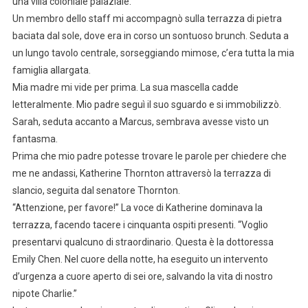
una villa coloniale palaziale.
Un membro dello staff mi accompagnò sulla terrazza di pietra
baciata dal sole, dove era in corso un sontuoso brunch. Seduta a
un lungo tavolo centrale, sorseggiando mimose, c’era tutta la mia
famiglia allargata.
Mia madre mi vide per prima. La sua mascella cadde
letteralmente. Mio padre seguì il suo sguardo e si immobilizzò.
Sarah, seduta accanto a Marcus, sembrava avesse visto un
fantasma.
Prima che mio padre potesse trovare le parole per chiedere che
me ne andassi, Katherine Thornton attraversò la terrazza di
slancio, seguita dal senatore Thornton.
“Attenzione, per favore!” La voce di Katherine dominava la
terrazza, facendo tacere i cinquanta ospiti presenti. “Voglio
presentarvi qualcuno di straordinario. Questa è la dottoressa
Emily Chen. Nel cuore della notte, ha eseguito un intervento
d’urgenza a cuore aperto di sei ore, salvando la vita di nostro
nipote Charlie.”