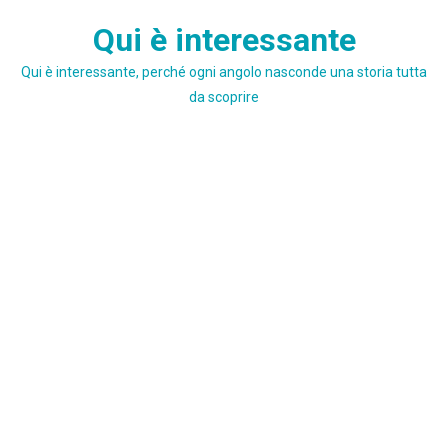
Skip
Qui è interessante
to
content
Qui è interessante, perché ogni angolo nasconde una storia tutta
da scoprire