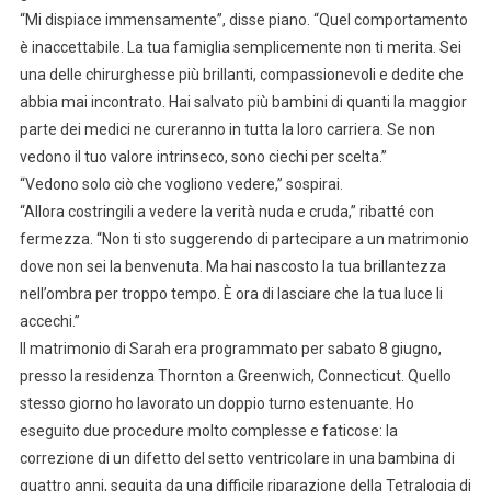
“Mi dispiace immensamente”, disse piano. “Quel comportamento
è inaccettabile. La tua famiglia semplicemente non ti merita. Sei
una delle chirurghesse più brillanti, compassionevoli e dedite che
abbia mai incontrato. Hai salvato più bambini di quanti la maggior
parte dei medici ne cureranno in tutta la loro carriera. Se non
vedono il tuo valore intrinseco, sono ciechi per scelta.”
“Vedono solo ciò che vogliono vedere,” sospirai.
“Allora costringili a vedere la verità nuda e cruda,” ribatté con
fermezza. “Non ti sto suggerendo di partecipare a un matrimonio
dove non sei la benvenuta. Ma hai nascosto la tua brillantezza
nell’ombra per troppo tempo. È ora di lasciare che la tua luce li
accechi.”
Il matrimonio di Sarah era programmato per sabato 8 giugno,
presso la residenza Thornton a Greenwich, Connecticut. Quello
stesso giorno ho lavorato un doppio turno estenuante. Ho
eseguito due procedure molto complesse e faticose: la
correzione di un difetto del setto ventricolare in una bambina di
quattro anni, seguita da una difficile riparazione della Tetralogia di