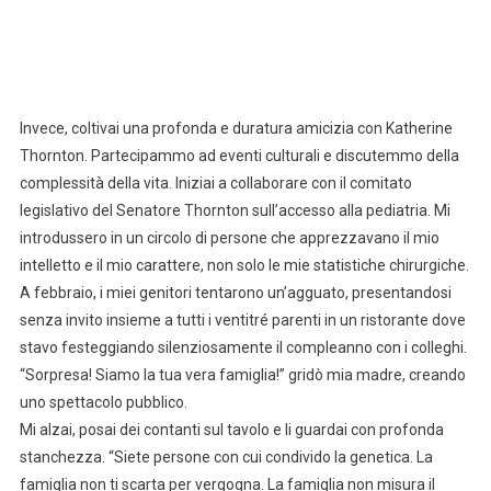
Invece, coltivai una profonda e duratura amicizia con Katherine
Thornton. Partecipammo ad eventi culturali e discutemmo della
complessità della vita. Iniziai a collaborare con il comitato
legislativo del Senatore Thornton sull’accesso alla pediatria. Mi
introdussero in un circolo di persone che apprezzavano il mio
intelletto e il mio carattere, non solo le mie statistiche chirurgiche.
A febbraio, i miei genitori tentarono un’agguato, presentandosi
senza invito insieme a tutti i ventitré parenti in un ristorante dove
stavo festeggiando silenziosamente il compleanno con i colleghi.
“Sorpresa! Siamo la tua vera famiglia!” gridò mia madre, creando
uno spettacolo pubblico.
Mi alzai, posai dei contanti sul tavolo e li guardai con profonda
stanchezza. “Siete persone con cui condivido la genetica. La
famiglia non ti scarta per vergogna. La famiglia non misura il