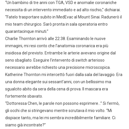
“Un bambino di tre anni con TGA, VSD e anomalie coronariche
necessita di un intervento immediato e ad alto rischio,” dichiarai.
“Fatelo trasportare subito in MedEvac al Mount Sinai. Radunerò il
mio team chirurgico. Sarò pronta in sala operatoria entro
quarantacinque minuti.”
Charlie Thornton arrivò alle 22:38. Esaminando le nuove
immagini, mi resi conto che l’anatomia coronarica era più
insidiosa del previsto. Entrambe le arterie avevano origine dal
seno sbagliato. Eseguire l’intervento di switch arterioso
necessario avrebbe richiesto una precisione microscopica.
Katherine Thornton mi intercettò fuori dalla sala del lavaggio. Era
una donna elegante sui sessant’anni, con un bellissimo ma
sgualcito abito da sera della cena di prova. Il mascara era
fortemente sbavato.
“Dottoressa Chen, le parole non possono esprimere…” Si fermò,
gli occhi che si stringevano mentre scrutava il mio volto. “Mi
dispiace tanto, ma lei mi sembra incredibilmente familiare. Ci
siamo già incontrate?”