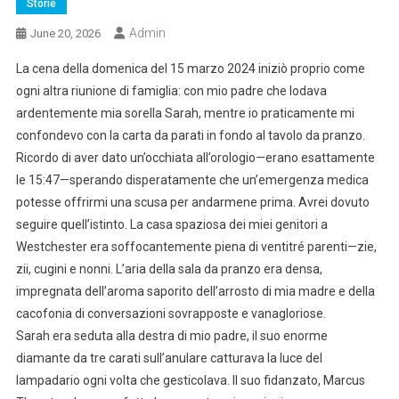
Storie
Admin
June 20, 2026
La cena della domenica del 15 marzo 2024 iniziò proprio come
ogni altra riunione di famiglia: con mio padre che lodava
ardentemente mia sorella Sarah, mentre io praticamente mi
confondevo con la carta da parati in fondo al tavolo da pranzo.
Ricordo di aver dato un’occhiata all’orologio—erano esattamente
le 15:47—sperando disperatamente che un’emergenza medica
potesse offrirmi una scusa per andarmene prima. Avrei dovuto
seguire quell’istinto. La casa spaziosa dei miei genitori a
Westchester era soffocantemente piena di ventitré parenti—zie,
zii, cugini e nonni. L’aria della sala da pranzo era densa,
impregnata dell’aroma saporito dell’arrosto di mia madre e della
cacofonia di conversazioni sovrapposte e vanagloriose.
Sarah era seduta alla destra di mio padre, il suo enorme
diamante da tre carati sull’anulare catturava la luce del
lampadario ogni volta che gesticolava. Il suo fidanzato, Marcus