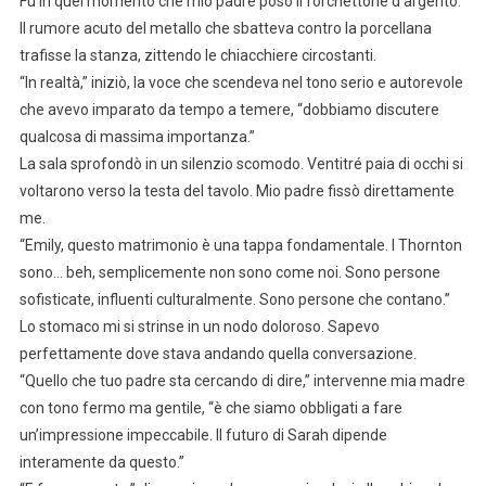
Fu in quel momento che mio padre posò il forchettone d’argento.
Il rumore acuto del metallo che sbatteva contro la porcellana
trafisse la stanza, zittendo le chiacchiere circostanti.
“In realtà,” iniziò, la voce che scendeva nel tono serio e autorevole
che avevo imparato da tempo a temere, “dobbiamo discutere
qualcosa di massima importanza.”
La sala sprofondò in un silenzio scomodo. Ventitré paia di occhi si
voltarono verso la testa del tavolo. Mio padre fissò direttamente
me.
“Emily, questo matrimonio è una tappa fondamentale. I Thornton
sono… beh, semplicemente non sono come noi. Sono persone
sofisticate, influenti culturalmente. Sono persone che contano.”
Lo stomaco mi si strinse in un nodo doloroso. Sapevo
perfettamente dove stava andando quella conversazione.
“Quello che tuo padre sta cercando di dire,” intervenne mia madre
con tono fermo ma gentile, “è che siamo obbligati a fare
un’impressione impeccabile. Il futuro di Sarah dipende
interamente da questo.”