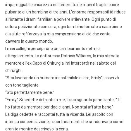
impareggiabile chiarezza nel tenere tra le mani il fragile cuore
pulsante di un bambino di tre anni. L’enorme responsabilità riduce
all’istante i drami familiari a polvere irrilevante. Ogni punto di
sutura posizionato con cura, ogni bambino tornato a casa pieno
di salute rafforzava la mia comprensione di ciò che conta
davvero in questo mondo.
I miei colleghi percepirono un cambiamento nel mio
atteggiamento. La dottoressa Patricia Williams, la mia stimata
mentore e l’ex Capo di Chirurgia, mi intercettò nel salotto dei
chirurghi.
“Stai lavorando un numero insostenibile di ore, Emily”, osservò
con tono tagliente.
“Sto perfettamente bene.”
“Emily.” Si sedette di fronte a me, il suo sguardo penetrante. “Ti
ho fatto da mentore per dodici anni. Non stai affatto bene.”
La diga cedette e raccontai tutta la vicenda. Lei ascoltò con
intensa concentrazione, i suoi lineamenti che si indurivano come
granito mentre descrivevo la cena.