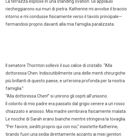
La terrazza esplose in una standing ovation. Gli applausi
riecheggiarono sui muri di pietra. Katherine mi avvolse il braccio
intorno e mi condusse fisicamente verso il tavolo principale—
fermandosi proprio davanti alla mia famiglia paralizzata.
Il senatore Thornton sollevò il suo calice di cristallo. “Alla
dottoressa Chen. Indiscutibilmente una delle menti chirurgiche
più brillanti di questo paese, e un’eroina profonda per la nostra
famiglia.”
“Alla dottoressa Chen!” si unirono gli ospiti all’unisono.
Il colorito di mio padre era passato dal grigio cenere a un rosso
chiazzato e ansioso. Mia madre sembrava fisicamente malata.
Le nocche di Sarah erano bianche mentre stringeva la tovaglia.
“Per favore, siediti proprio qui con noi,” insistette Katherine,
tirando fuori una sedia direttamente accanto ai miei genitori.