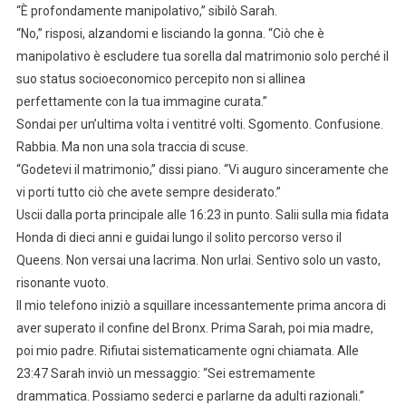
“È profondamente manipolativo,” sibilò Sarah.
“No,” risposi, alzandomi e lisciando la gonna. “Ciò che è
manipolativo è escludere tua sorella dal matrimonio solo perché il
suo status socioeconomico percepito non si allinea
perfettamente con la tua immagine curata.”
Sondai per un’ultima volta i ventitré volti. Sgomento. Confusione.
Rabbia. Ma non una sola traccia di scuse.
“Godetevi il matrimonio,” dissi piano. “Vi auguro sinceramente che
vi porti tutto ciò che avete sempre desiderato.”
Uscii dalla porta principale alle 16:23 in punto. Salii sulla mia fidata
Honda di dieci anni e guidai lungo il solito percorso verso il
Queens. Non versai una lacrima. Non urlai. Sentivo solo un vasto,
risonante vuoto.
Il mio telefono iniziò a squillare incessantemente prima ancora di
aver superato il confine del Bronx. Prima Sarah, poi mia madre,
poi mio padre. Rifiutai sistematicamente ogni chiamata. Alle
23:47 Sarah inviò un messaggio: “Sei estremamente
drammatica. Possiamo sederci e parlarne da adulti razionali.”