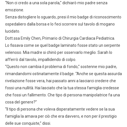
“Non ci credo a una sola parola,” dichiarò mio padre senza
emozione.
Senza distogliere lo sguardo, presi il mio badge di riconoscimento
ospedaliero dalla borsa e lo feci scorrere sul tavolo di mogano
lucidato.
Dott.ssa Emily Chen, Primario di Chirurgia Cardiaca Pediatrica.
Lo fissava come se quel badge laminato fosse stato un serpente
velenoso. Mia madre si chinò per osservarlo meglio. Sarah lo
afferrò dal tavolo, impallidendo di colpo.
“Questo non cambia il problema di fondo,” sostenne mio padre,
rimandandomi ostinatamente il badge. “Anche se questa assurda
rivelazione fosse vera, hai passato anni a lasciarci credere che
fossi una nullità. Hai lasciato che la tua stessa famiglia credesse
che fossi un fallimento. Che tipo di persona manipolatrice fa una
cosa del genere?”
“Il tipo di persona che voleva disperatamente vedere se la sua
famiglia la amava per ciò che era davvero, e non per il prestigio
delle sue conquiste,” dissi.