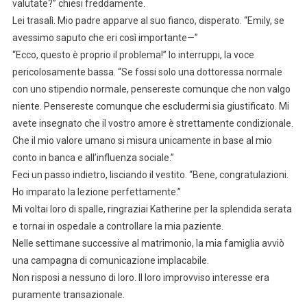
valutate?” chiesi freddamente.
Lei trasalì. Mio padre apparve al suo fianco, disperato. “Emily, se
avessimo saputo che eri così importante—”
“Ecco, questo è proprio il problema!” lo interruppi, la voce
pericolosamente bassa. “Se fossi solo una dottoressa normale
con uno stipendio normale, pensereste comunque che non valgo
niente. Pensereste comunque che escludermi sia giustificato. Mi
avete insegnato che il vostro amore è strettamente condizionale.
Che il mio valore umano si misura unicamente in base al mio
conto in banca e all’influenza sociale.”
Feci un passo indietro, lisciando il vestito. “Bene, congratulazioni.
Ho imparato la lezione perfettamente.”
Mi voltai loro di spalle, ringraziai Katherine per la splendida serata
e tornai in ospedale a controllare la mia paziente.
Nelle settimane successive al matrimonio, la mia famiglia avviò
una campagna di comunicazione implacabile.
Non risposi a nessuno di loro. Il loro improvviso interesse era
puramente transazionale.