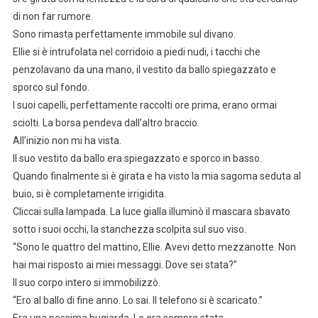
di non far rumore.
Sono rimasta perfettamente immobile sul divano.
Ellie si è intrufolata nel corridoio a piedi nudi, i tacchi che
penzolavano da una mano, il vestito da ballo spiegazzato e
sporco sul fondo.
I suoi capelli, perfettamente raccolti ore prima, erano ormai
sciolti. La borsa pendeva dall’altro braccio.
All’inizio non mi ha vista.
Il suo vestito da ballo era spiegazzato e sporco in basso.
Quando finalmente si è girata e ha visto la mia sagoma seduta al
buio, si è completamente irrigidita.
Cliccai sulla lampada. La luce gialla illuminò il mascara sbavato
sotto i suoi occhi, la stanchezza scolpita sul suo viso.
“Sono le quattro del mattino, Ellie. Avevi detto mezzanotte. Non
hai mai risposto ai miei messaggi. Dove sei stata?”
Il suo corpo intero si immobilizzò.
“Ero al ballo di fine anno. Lo sai. Il telefono si è scaricato.”
Era una pessima bugiarda. Lo era sempre stata.