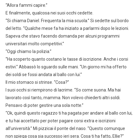
“Allora fammi capire.”
E finalmente, qualcosa nei suoi occhi cedette.
“Si chiama Daniel. Frequenta la mia scuola.” Si sedette sul bordo
del letto. “Qualche mese fa ha iniziato a parlarmi dopo le lezioni.
Sapeva che stavo facendo domanda per alcuni programmi
universitari molto competitivi.”
“Oggi chiamo la polizia.”
“Ha scoperto quanto costano le tasse di iscrizione. Anche i corsi
estivi.” Abbassò lo sguardo sulle mani. “Un giorno mi ha offerto
dei soldi se fossi andata al ballo con lui.”
Il mio stomaco si strinse. “Cosa?”
I suoi occhi si riempirono di lacrime. “So come suona. Ma hai
lavorato così tanto, mamma. Non volevo chiederti altri soldi.
Pensavo di poter gestire una sola notte.”
“Ok, quindi questo ragazzo ti ha pagata per andare al ballo con lui,
e tu hai accettato per poter pagare corsi extra e iscrizioni
all’università.” Mi pizzicai il ponte del naso. “Questo comunque
non spiega cosa sia successo ieri sera. Cosa ti ha fatto, Ellie?”