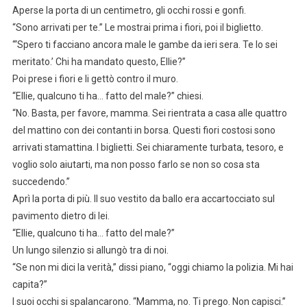
Aperse la porta di un centimetro, gli occhi rossi e gonfi.
“Sono arrivati per te.” Le mostrai prima i fiori, poi il biglietto.
“‘Spero ti facciano ancora male le gambe da ieri sera. Te lo sei
meritato.’ Chi ha mandato questo, Ellie?”
Poi prese i fiori e li gettò contro il muro.
“Ellie, qualcuno ti ha… fatto del male?” chiesi.
“No. Basta, per favore, mamma. Sei rientrata a casa alle quattro
del mattino con dei contanti in borsa. Questi fiori costosi sono
arrivati stamattina. I biglietti. Sei chiaramente turbata, tesoro, e
voglio solo aiutarti, ma non posso farlo se non so cosa sta
succedendo.”
Aprì la porta di più. Il suo vestito da ballo era accartocciato sul
pavimento dietro di lei.
“Ellie, qualcuno ti ha… fatto del male?”
Un lungo silenzio si allungò tra di noi.
“Se non mi dici la verità,” dissi piano, “oggi chiamo la polizia. Mi hai
capita?”
I suoi occhi si spalancarono. “Mamma, no. Ti prego. Non capisci.”