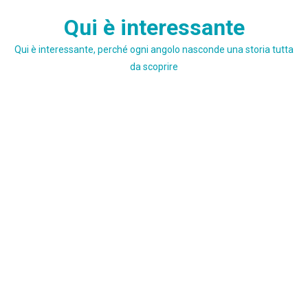
Skip
Qui è interessante
to
content
Qui è interessante, perché ogni angolo nasconde una storia tutta
da scoprire