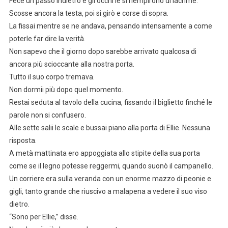
Fece un passo indietro e gli occhi le si riempirono di lacrime.
Scosse ancora la testa, poi si girò e corse di sopra.
La fissai mentre se ne andava, pensando intensamente a come
poterle far dire la verità.
Non sapevo che il giorno dopo sarebbe arrivato qualcosa di
ancora più scioccante alla nostra porta.
Tutto il suo corpo tremava.
Non dormii più dopo quel momento.
Restai seduta al tavolo della cucina, fissando il biglietto finché le
parole non si confusero.
Alle sette salii le scale e bussai piano alla porta di Ellie. Nessuna
risposta.
A metà mattinata ero appoggiata allo stipite della sua porta
come se il legno potesse reggermi, quando suonò il campanello.
Un corriere era sulla veranda con un enorme mazzo di peonie e
gigli, tanto grande che riuscivo a malapena a vedere il suo viso
dietro.
“Sono per Ellie,” disse.