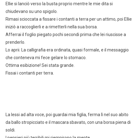
Ellie si lanciò verso la busta proprio mentre le mie dita si
chiudevano su uno spigolo.
Rimasi scioccata a fissare i contanti a terra per un attimo, poi Ellie
iniziò a raccoglierli e a rimetterli nella sua borsa.
Afferrai il foglio piegato pochi secondi prima che lei riuscisse a
prenderlo.
Lo aprii. La calligrafia era ordinata, quasi formale, e il messaggio
che conteneva mi fece gelare lo stomaco.
Ottima esibizione! Sei stata grande.
Fissai i contanti per terra.
La lessi ad alta voce, poi guardai mia figlia, ferma lì nel suo abito
da ballo stropicciato e il mascara sbavato, con una borsa piena di
soldi.
I pensieri più terribili mi riempirono la mente.