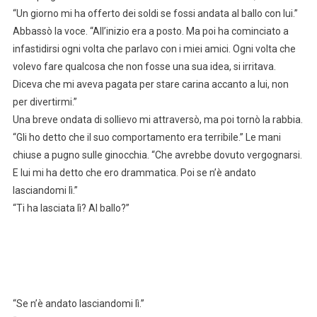
“Un giorno mi ha offerto dei soldi se fossi andata al ballo con lui.”
Abbassò la voce. “All’inizio era a posto. Ma poi ha cominciato a
infastidirsi ogni volta che parlavo con i miei amici. Ogni volta che
volevo fare qualcosa che non fosse una sua idea, si irritava.
Diceva che mi aveva pagata per stare carina accanto a lui, non
per divertirmi.”
Una breve ondata di sollievo mi attraversò, ma poi tornò la rabbia.
“Gli ho detto che il suo comportamento era terribile.” Le mani
chiuse a pugno sulle ginocchia. “Che avrebbe dovuto vergognarsi.
E lui mi ha detto che ero drammatica. Poi se n’è andato
lasciandomi lì.”
“Ti ha lasciata lì? Al ballo?”
“Se n’è andato lasciandomi lì.”