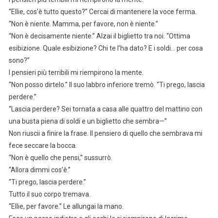
“Ellie, cos’è tutto questo?” Cercai di mantenere la voce ferma.
“Non è niente. Mamma, per favore, non è niente.”
“Non è decisamente niente.” Alzai il biglietto tra noi. “Ottima
esibizione. Quale esibizione? Chi te l’ha dato? E i soldi… per cosa
sono?”
I pensieri più terribili mi riempirono la mente.
“Non posso dirtelo.” Il suo labbro inferiore tremò. “Ti prego, lascia
perdere.”
“Lascia perdere? Sei tornata a casa alle quattro del mattino con
una busta piena di soldi e un biglietto che sembra—”
Non riuscii a finire la frase. Il pensiero di quello che sembrava mi
fece seccare la bocca.
“Non è quello che pensi,” sussurrò.
“Allora dimmi cos’è.”
“Ti prego, lascia perdere.”
Tutto il suo corpo tremava.
“Ellie, per favore.” Le allungai la mano.