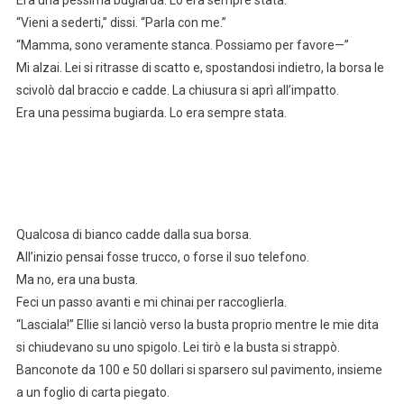
“Vieni a sederti,” dissi. “Parla con me.”
“Mamma, sono veramente stanca. Possiamo per favore—”
Mi alzai. Lei si ritrasse di scatto e, spostandosi indietro, la borsa le
scivolò dal braccio e cadde. La chiusura si aprì all’impatto.
Era una pessima bugiarda. Lo era sempre stata.
Qualcosa di bianco cadde dalla sua borsa.
All’inizio pensai fosse trucco, o forse il suo telefono.
Ma no, era una busta.
Feci un passo avanti e mi chinai per raccoglierla.
“Lasciala!” Ellie si lanciò verso la busta proprio mentre le mie dita
si chiudevano su uno spigolo. Lei tirò e la busta si strappò.
Banconote da 100 e 50 dollari si sparsero sul pavimento, insieme
a un foglio di carta piegato.