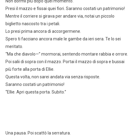
Non dormii più dopo quel momento.
Presi il mazzo e fissai quei fiori. Saranno costati un patrimonio!
Mentre il corriere si girava per andare via, notai un piccolo
biglietto nascosto tra i petali.
Lo presi prima ancora di accorgermene.
Spero ti facciano ancora male le gambe da ieri sera. Te lo sei
meritato.
“Ma che diavolo—” mormorai, sentendo montare rabbia e orrore.
Poi salii di sopra con il mazzo. Portai il mazzo di sopra e bussai
più forte alla porta di Ellie.
Questa volta, non sarei andata via senza risposte.
Saranno costati un patrimonio!
“Ellie. Apri questa porta. Subito.”
Una pausa. Poi scattò la serratura.