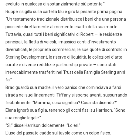
evoluto in qualcosa di sostanzialmente più potente.”
Ruppe il sigillo sulla cartella blu e girò la pesante prima pagina.
“Un testamento tradizionale distribuisce i beni che una persona
possiede direttamente al momento esatto della sua morte.
Tuttavia, quasi tutti i beni significativi di Robert — le residenze
principali, la flotta di veicoli, i massicci conti d’investimento
diversificati, le proprietà commerciali, le sue quote di controllo in
Sterling Development, le riserve di liquidità, le collezioni d’arte
curate e diverse redditizie partnership private — sono stati
irrevocabilmente trasferiti nel Trust della Famiglia Sterling anni
fa.”
Brad guardò sua madre, il vero panico che cominciava a farsi
strada nei suoi lineamenti. Tiffany si sporse avanti, sussurrando
febbrilmente: “Mamma, cosa significa? Cosa sta dicendo?”
Elena ignorò sua figlia, tenendo gli occhi fissi su Harrison. “Sono
sua moglie legale.”
“Sì,” disse Harrison dolcemente. “Lo eri.”
L’uso del passato cadde sul tavolo come un colpo fisico.