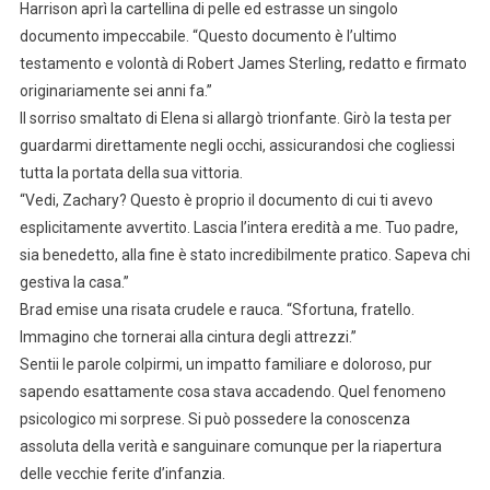
Harrison aprì la cartellina di pelle ed estrasse un singolo
documento impeccabile. “Questo documento è l’ultimo
testamento e volontà di Robert James Sterling, redatto e firmato
originariamente sei anni fa.”
Il sorriso smaltato di Elena si allargò trionfante. Girò la testa per
guardarmi direttamente negli occhi, assicurandosi che cogliessi
tutta la portata della sua vittoria.
“Vedi, Zachary? Questo è proprio il documento di cui ti avevo
esplicitamente avvertito. Lascia l’intera eredità a me. Tuo padre,
sia benedetto, alla fine è stato incredibilmente pratico. Sapeva chi
gestiva la casa.”
Brad emise una risata crudele e rauca. “Sfortuna, fratello.
Immagino che tornerai alla cintura degli attrezzi.”
Sentii le parole colpirmi, un impatto familiare e doloroso, pur
sapendo esattamente cosa stava accadendo. Quel fenomeno
psicologico mi sorprese. Si può possedere la conoscenza
assoluta della verità e sanguinare comunque per la riapertura
delle vecchie ferite d’infanzia.