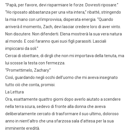
“Papà, per favore, devi risparmiare le forze. Dovresti riposare.”
“Ho riposato abbastanza per una vita intera,” ribatté, stringendo
la mia mano con un’improvvisa, disperata energia. “Quando
arriverà il momento, Zach, devi lasciar credere loro di aver vinto.
Non discutere. Non difenderti. Elena mostrerà la sua vera natura
al mondo. E così faranno quei suoi figli parassiti. Lasciali
impiccarsi da soli.”
Cercai di obiettare, di dirgli che non mi importava della tenuta, ma
lui scosse la testa con fermezza.
“Promettimelo, Zachary.”
Così, guardando negli occhi dell’uomo che mi aveva insegnato
tutto ciò che conta, promisi.
La Lettura
Ora, esattamente quattro giorni dopo averlo aiutato a scendere
nella terra scura, sedevo di fronte alla donna che aveva
deliberatamente cercato di trasformare il suo ultimo, doloroso
anno in nient’altro che una sfarzosa sala d’attesa per la sua
imminente eredità.