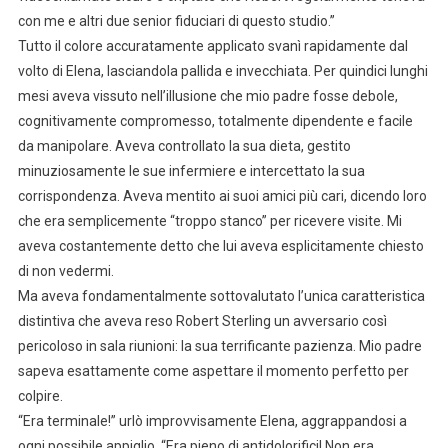
con me e altri due senior fiduciari di questo studio.”
Tutto il colore accuratamente applicato svanì rapidamente dal
volto di Elena, lasciandola pallida e invecchiata. Per quindici lunghi
mesi aveva vissuto nell’illusione che mio padre fosse debole,
cognitivamente compromesso, totalmente dipendente e facile
da manipolare. Aveva controllato la sua dieta, gestito
minuziosamente le sue infermiere e intercettato la sua
corrispondenza. Aveva mentito ai suoi amici più cari, dicendo loro
che era semplicemente “troppo stanco” per ricevere visite. Mi
aveva costantemente detto che lui aveva esplicitamente chiesto
di non vedermi.
Ma aveva fondamentalmente sottovalutato l’unica caratteristica
distintiva che aveva reso Robert Sterling un avversario così
pericoloso in sala riunioni: la sua terrificante pazienza. Mio padre
sapeva esattamente come aspettare il momento perfetto per
colpire.
“Era terminale!” urlò improvvisamente Elena, aggrappandosi a
ogni possibile appiglio. “Era pieno di antidolorifici! Non era