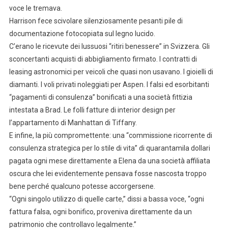
voce le tremava.
Harrison fece scivolare silenziosamente pesanti pile di
documentazione fotocopiata sul legno lucido.
C’erano le ricevute dei lussuosi “ritiri benessere” in Svizzera. Gli
sconcertanti acquisti di abbigliamento firmato. I contratti di
leasing astronomici per veicoli che quasi non usavano. I gioielli di
diamanti. I voli privati noleggiati per Aspen. I falsi ed esorbitanti
“pagamenti di consulenza” bonificati a una società fittizia
intestata a Brad. Le folli fatture di interior design per
l’appartamento di Manhattan di Tiffany.
E infine, la più compromettente: una “commissione ricorrente di
consulenza strategica per lo stile di vita” di quarantamila dollari
pagata ogni mese direttamente a Elena da una società affiliata
oscura che lei evidentemente pensava fosse nascosta troppo
bene perché qualcuno potesse accorgersene.
“Ogni singolo utilizzo di quelle carte,” dissi a bassa voce, “ogni
fattura falsa, ogni bonifico, proveniva direttamente da un
patrimonio che controllavo legalmente.”