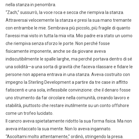
nella stanza in penombra.
“Zach,” sussurrò, la voce roca e secca che riempiva la stanza.
Attraversai velocemente la stanza e presi la sua mano tremante
con entrambe le mie. Sembrava più piccolo, più fragile di quanto
l’avessi mai visto in tutta la mia vita. Mio padre era stato un uomo
che riempiva senza sforzo le porte. Non perché fosse
fisicamente imponente, anche se da giovane aveva
indiscutibilmente le spalle larghe, ma perché portava dentro di sé
una solidità—a una sorta di gravità che faceva rilassare e fidare le
persone non appena entrava in una stanza. Aveva costruito con
impegno la Sterling Development a partire da tre case in affitto
fatiscenti e una sola, inflessibile convinzione: che il denaro fosse
uno strumento da far circolare nella comunità, creando lavoro e
stabilità, piuttosto che restare inutilmente su un conto offshore
come un trofeo lucidato.
Il cancro aveva spietatamente ridotto la sua forma fisica. Ma non
aveva intaccato la sua mente. Non lo aveva ingannato.
“Ascoltami molto attentamente,” ordinò, stringendo la presa.