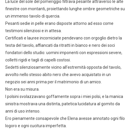
La luce del sole del pomeriggio filtrava pesante attraverso le alte
finestre con montanti, proiettando lunghe ombre geometriche su
un immenso tavolo di quercia.
Pesanti sedie in pelle erano disposte attorno ad esso come
testimoni silenziosi e in attesa.
Certificati e lauree incorniciate pendevano con orgoglio dietro la
testa del tavolo, affiancati da ritratti in bianco e nero dei soci
fondatori dello studio: uomini imponenti con espressioni severe,
colletti rigidi e tagli di capelli costosi.
Sedetti silenziosamente vicino all’estremità opposta del tavolo,
avvolto nello stesso abito nero che avevo acquistato in un
negozio sei anni prima per il matrimonio di un amico.
Non era su misura.
I polsini svolazzavano goffamente sopra i miei polsi, e la manica
sinistra mostrava una distinta, patetica lucidatura al gomito da
anni di uso intenso.
Ero pienamente consapevole che Elena avesse annotato ogni filo
logoro e ogni cucitura imperfetta.