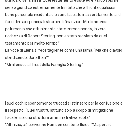
standard sei anni fa. Quel testamento esiste ed è valido solo nel
senso giuridico estremamente limitato che affronta qualsiasi
bene personale incidentale e vario lasciato inavvertitamente al di
fuori dei suoi principali strumenti finanziari. Ma l’immenso
patrimonio che attualmente state immaginando, la vera
ricchezza di Robert Sterling, non è stato regolato da quel
testamento per molto tempo.”
La voce di Elena si fece tagliente come una lama. “Ma che diavolo
stai dicendo, Jonathan?”
“Mi riferisco al Trust della Famiglia Sterling.”
I suoi occhi pesantemente truccati si strinsero per la confusione e
il sospetto. “Quel trust fu istituito solo a scopo di mitigazione
fiscale. Era una struttura amministrativa vuota.”
“All’inizio, sì,” convenne Harrison con tono fluido. “Ma poi si è