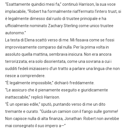
“Esattamente quindici mesi fa,” continuò Harrison, la sua voce
implacabile, “Robert ha formalmente riaffermato l’intero trust, si
è legalmente dimesso dal ruolo di trustee principale e ha
ufficialmente nominato Zachary Sterling come unico trustee
autonomo.”
La testa di Elena scattò verso di me. Mi fissava come se fossi
improvvisamente comparso dal nulla. Per la prima volta in
assoluto quella mattina, sembrava insicura. Non era ancora
terrorizzata; era solo disorientata, come una sovrana a cui i
sudditi fedeli iniziassero d’un tratto a parlare una lingua che non
riesce a comprendere.
“È legalmente impossibile,” dichiarò freddamente.
“Le assicuro che è pienamente eseguito e giuridicamente
inattaccabile,” replicò Harrison.
“È un operaio edile,” sputò, puntando verso di me un dito
tremante e curato. “Guida un camion con il fango sulle gomme!
Non capisce nulla di alta finanza, Jonathan. Robert non avrebbe
mai consegnato il suo impero a—”