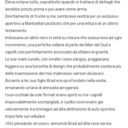
Elena notava tutto, soprattutto quando si trattava di dettagli che
avrebbe potuto prima o poi usare come arma.
Direttamente di fronte a me, sembrava vestita per un esclusivo
aperitivo a Manhattan piuttosto che per una lettura di un ultimo
testamento.
Indossava un abito nero in seta su misura che sussurrava ad ogni
movimento, una perfetta collana di perle dei Mari del Sud e
capelli così perfettamente acconciati da sfidare la gravità.
Le sue mani curate, con smalto rosso sangue, poggiavano
leggere su una borsetta di design che probabilmente costava più
della trasmissione del mio malmesso camion da lavoro.
Accanto a lei, suo figlio Brad era sprofondato nella sedia,
emanando un’aria di annoiata arroganza.
I suoi occhiali da sole firmati erano spinti su tra i capelli
impeccabilmente scompigliati, e i pollici scorrevano già
velocemente tra immagini ad alta definizione di auto sportive
importate sul cellulare.
«Sto pensando al rosso», annunciò Brad ad alta voce senza