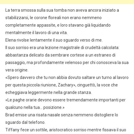
La terra smossa sulla sua tomba non aveva ancora iniziato a
stabilizzarsi, le corone floreali non erano nemmeno
completamente appassite, e loro stavano già liquidando
mentalmente il lavoro di una vita.
Elena rivolse lentamente il suo sguardo verso di me.
Il suo sorriso era una lezione magistrale di crudeltà calcolata:
abbastanza delicato da sembrare cortese a un estraneo di
passaggio, ma profondamente velenoso per chi conosceva la sua
vera origine.
«Spero davvero che tu non abbia dovuto saltare un turno al lavoro
per questa piccola riunione, Zachary», cinguettò, la voce che
echeggiava leggermente nella grande stanza.
«Le paghe orarie devono essere tremendamente importanti per
qualcuno nella tua… posizione.»
Brad emise una risata nasale senza nemmeno distogliere lo
sguardo dal telefono.
Tiffany fece un sottile, aristocratico sorriso mentre fissava il suo