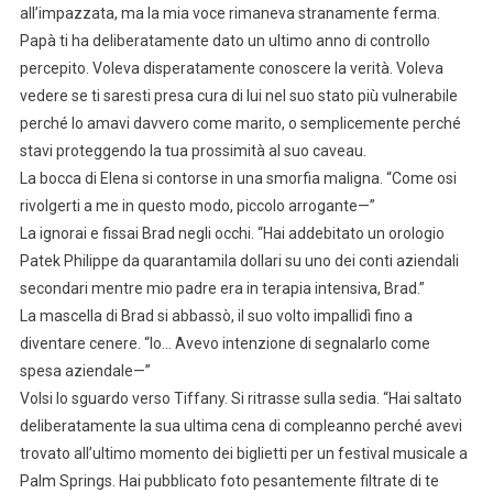
all’impazzata, ma la mia voce rimaneva stranamente ferma.
Papà ti ha deliberatamente dato un ultimo anno di controllo
percepito. Voleva disperatamente conoscere la verità. Voleva
vedere se ti saresti presa cura di lui nel suo stato più vulnerabile
perché lo amavi davvero come marito, o semplicemente perché
stavi proteggendo la tua prossimità al suo caveau.
La bocca di Elena si contorse in una smorfia maligna. “Come osi
rivolgerti a me in questo modo, piccolo arrogante—”
La ignorai e fissai Brad negli occhi. “Hai addebitato un orologio
Patek Philippe da quarantamila dollari su uno dei conti aziendali
secondari mentre mio padre era in terapia intensiva, Brad.”
La mascella di Brad si abbassò, il suo volto impallidì fino a
diventare cenere. “Io… Avevo intenzione di segnalarlo come
spesa aziendale—”
Volsi lo sguardo verso Tiffany. Si ritrasse sulla sedia. “Hai saltato
deliberatamente la sua ultima cena di compleanno perché avevi
trovato all’ultimo momento dei biglietti per un festival musicale a
Palm Springs. Hai pubblicato foto pesantemente filtrate di te