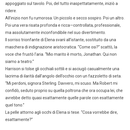
appoggiato sul tavolo. Poi, del tutto inaspettatamente, iniziò a
ridere.
All’inizio non fu rumorosa. Un piccolo e secco sospiro. Poi un altro.
Poi una vera risata profonda e ricca—controllata, professionale,
ma assolutamente inconfondibile nel suo divertimento.
Il sorriso trionfante di Elena svanì all’istante, sostituito da una
maschera di indignazione aristocratica. “Come osi?” scattò, la
voce che frustò l’aria. “Mio marito è morto, Jonathan. Qui non
siamo a teatro.”
Harrison si tolse gli occhiali sottili e si asciugò casualmente una
lacrima di ilarità dall’angolo dell’occhio con un fazzoletto di seta.
“Mi perdoni, signora Sterling. Davvero, mi scuso. Ma Robert mi
confidò, seduto proprio su quella poltrona che ora occupa lei, che
avrebbe detto quasi esattamente quelle parole con esattamente
quel tono.”
La pelle attorno agli occhi di Elena si tese. “Cosa vorrebbe dire,
esattamente?”