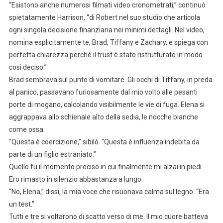
“Esistono anche numerosi filmati video cronometrati,” continuò
spietatamente Harrison, “di Robert nel suo studio che articola
ogni singola decisione finanziaria nei minimi dettagli. Nel video,
nomina esplicitamente te, Brad, Tiffany e Zachary, e spiega con
perfetta chiarezza perché il trust è stato ristrutturato in modo
così deciso.”
Brad sembrava sul punto di vomitare. Gli occhi di Tiffany, in preda
al panico, passavano furiosamente dal mio volto alle pesanti
porte di mogano, calcolando visibilmente le vie di fuga. Elena si
aggrappava allo schienale alto della sedia, le nocche bianche
come ossa.
“Questa è coercizione,” sibilò. “Questa è influenza indebita da
parte di un figlio estraniato.”
Quello fu il momento preciso in cui finalmente mi alzai in piedi.
Ero rimasto in silenzio abbastanza a lungo.
“No, Elena,” dissi, la mia voce che risuonava calma sul legno. “Era
un test.”
Tutti e tre si voltarono di scatto verso di me. Il mio cuore batteva