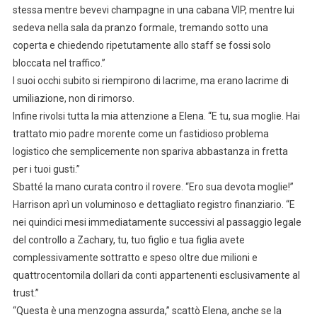
stessa mentre bevevi champagne in una cabana VIP, mentre lui
sedeva nella sala da pranzo formale, tremando sotto una
coperta e chiedendo ripetutamente allo staff se fossi solo
bloccata nel traffico.”
I suoi occhi subito si riempirono di lacrime, ma erano lacrime di
umiliazione, non di rimorso.
Infine rivolsi tutta la mia attenzione a Elena. “E tu, sua moglie. Hai
trattato mio padre morente come un fastidioso problema
logistico che semplicemente non spariva abbastanza in fretta
per i tuoi gusti.”
Sbatté la mano curata contro il rovere. “Ero sua devota moglie!”
Harrison aprì un voluminoso e dettagliato registro finanziario. “E
nei quindici mesi immediatamente successivi al passaggio legale
del controllo a Zachary, tu, tuo figlio e tua figlia avete
complessivamente sottratto e speso oltre due milioni e
quattrocentomila dollari da conti appartenenti esclusivamente al
trust.”
“Questa è una menzogna assurda,” scattò Elena, anche se la