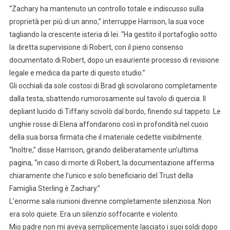
“Zachary ha mantenuto un controllo totale e indiscusso sulla
proprietà per più di un anno,” interruppe Harrison, la sua voce
tagliando la crescente isteria di lei. “Ha gestito il portafoglio sotto
la diretta supervisione di Robert, con il pieno consenso
documentato di Robert, dopo un esauriente processo di revisione
legale e medica da parte di questo studio.”
Gli occhiali da sole costosi di Brad gli scivolarono completamente
dalla testa, sbattendo rumorosamente sul tavolo di quercia. Il
depliant lucido di Tiffany scivolò dal bordo, finendo sul tappeto. Le
unghie rosse di Elena affondarono così in profondità nel cuoio
della sua borsa firmata che il materiale cedette visibilmente.
“Inoltre,” disse Harrison, girando deliberatamente un’ultima
pagina, “in caso di morte di Robert, la documentazione afferma
chiaramente che l’unico e solo beneficiario del Trust della
Famiglia Sterling è Zachary.”
L’enorme sala riunioni divenne completamente silenziosa. Non
era solo quiete. Era un silenzio soffocante e violento.
Mio padre non mi aveva semplicemente lasciato i suoi soldi dopo