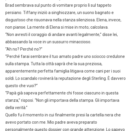
Brad sembrava sul punto di vomitare proprio lì sul tappeto
persiano. Tiffany iniziò a singhiozzare, un suono bagnato e
disgustoso che risuonava nella stanza silenziosa. Elena, invece,
non pianse. La mente di Elena si mise in moto; calcolava.
“Non avresti il coraggio di andare avanti legalmente,” disse lei,
abbassando la voce in un sussurro minaccioso.
“Ah no? Perché no?”
“Perché farai sembrare il tuo amato padre uno sciocco credulone
sulla stampa. Tutta la città saprà che la sua preziosa,
apparentemente perfetta famiglia litigava come cani per i suoi
soldi. Lo scandalo rovinerà la reputazione degli Sterling. È davvero
questo che vuoi?”
“Papà già sapeva perfettamente chi fosse ciascuno in questa
stanza,” risposi. “Non gli importava della stampa. Gli importava
della verità.”
Quello fu il momento in cui finalmente presi la cartella nera che
avevo portato con me. Mio padre aveva preparato
personalmente questo dossier con grande attenzione. Lo sapevo