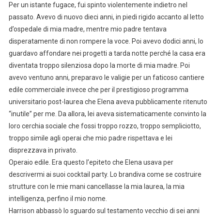
Per un istante fugace, fui spinto violentemente indietro nel
passato. Avevo di nuovo dieci anni, in piedi rigido accanto al letto
d’ospedale di mia madre, mentre mio padre tentava
disperatamente di non rompere la voce. Poi avevo dodici anni, lo
guardavo affondare nei progetti a tarda notte perché la casa era
diventata troppo silenziosa dopo la morte di mia madre. Poi
avevo ventuno anni, preparavo le valigie per un faticoso cantiere
edile commerciale invece che per il prestigioso programma
universitario post-laurea che Elena aveva pubblicamente ritenuto
“inutile” per me. Da allora, lei aveva sistematicamente convinto la
loro cerchia sociale che fossi troppo rozzo, troppo sempliciotto,
troppo simile agli operai che mio padre rispettava e lei
disprezzava in privato.
Operaio edile. Era questo l’epiteto che Elena usava per
descrivermi ai suoi cocktail party. Lo brandiva come se costruire
strutture con le mie mani cancellasse la mia laurea, la mia
intelligenza, perfino il mio nome.
Harrison abbassò lo sguardo sul testamento vecchio di sei anni