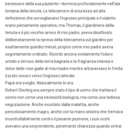
benessere della sua paziente—dormiva profondamente nell’ala
lontana della tenuta. Le telecamere di sicurezza ad alta
definizione che sorvegliavano l’ingresso principale e il vialetto
erano pienamente operative, ma Thomas, il giardiniere della
tenuta e il più vecchio amico di mio padre, aveva disattivato
deliberatamente la ripresa della telecamera sul giardino per
esattamente quindici minuti, proprio come mio padre aveva
segretamente ordinato. Ricordo ancora vividamente l’odore
umido e terroso della terra bagnata e la fragranza intensa e
dolce delle rose gialle di mia madre mentre attraversavo in fretta
il prato oscuro verso l’ingresso laterale.
Papà era sveglio. Naturalmente lo era.
Robert Sterling era sempre stato il tipo di uomo che trattava il
sonno non come una necessità biologica, ma come una tediosa
negoziazione. Anche svuotato dalla malattia, anche
pericolosamente magro, anche con la mano sinistra che tremava
incontrollabilmente contro il pesante piumone, i suoi occhi
avevano una sorprendente, penetrante chiarezza quando entrai