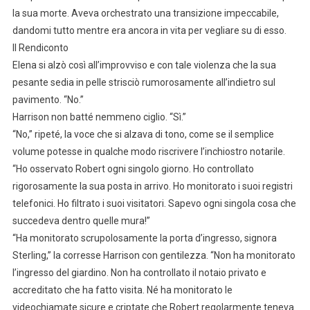
la sua morte. Aveva orchestrato una transizione impeccabile,
dandomi tutto mentre era ancora in vita per vegliare su di esso.
Il Rendiconto
Elena si alzò così all’improvviso e con tale violenza che la sua
pesante sedia in pelle strisciò rumorosamente all’indietro sul
pavimento. “No.”
Harrison non batté nemmeno ciglio. “Sì.”
“No,” ripeté, la voce che si alzava di tono, come se il semplice
volume potesse in qualche modo riscrivere l’inchiostro notarile.
“Ho osservato Robert ogni singolo giorno. Ho controllato
rigorosamente la sua posta in arrivo. Ho monitorato i suoi registri
telefonici. Ho filtrato i suoi visitatori. Sapevo ogni singola cosa che
succedeva dentro quelle mura!”
“Ha monitorato scrupolosamente la porta d’ingresso, signora
Sterling,” la corresse Harrison con gentilezza. “Non ha monitorato
l’ingresso del giardino. Non ha controllato il notaio privato e
accreditato che ha fatto visita. Né ha monitorato le
videochiamate sicure e criptate che Robert regolarmente teneva