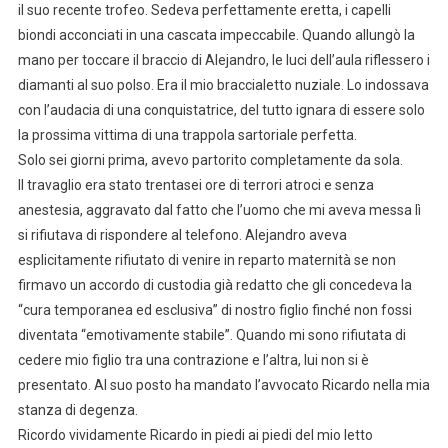
il suo recente trofeo. Sedeva perfettamente eretta, i capelli
biondi acconciati in una cascata impeccabile. Quando allungò la
mano per toccare il braccio di Alejandro, le luci dell’aula riflessero i
diamanti al suo polso. Era il mio braccialetto nuziale. Lo indossava
con l’audacia di una conquistatrice, del tutto ignara di essere solo
la prossima vittima di una trappola sartoriale perfetta.
Solo sei giorni prima, avevo partorito completamente da sola.
Il travaglio era stato trentasei ore di terrori atroci e senza
anestesia, aggravato dal fatto che l’uomo che mi aveva messa lì
si rifiutava di rispondere al telefono. Alejandro aveva
esplicitamente rifiutato di venire in reparto maternità se non
firmavo un accordo di custodia già redatto che gli concedeva la
“cura temporanea ed esclusiva” di nostro figlio finché non fossi
diventata “emotivamente stabile”. Quando mi sono rifiutata di
cedere mio figlio tra una contrazione e l’altra, lui non si è
presentato. Al suo posto ha mandato l’avvocato Ricardo nella mia
stanza di degenza.
Ricordo vividamente Ricardo in piedi ai piedi del mio letto