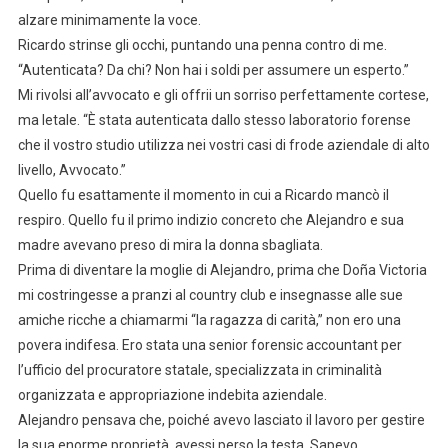
alzare minimamente la voce.
Ricardo strinse gli occhi, puntando una penna contro di me.
“Autenticata? Da chi? Non hai i soldi per assumere un esperto.”
Mi rivolsi all’avvocato e gli offrii un sorriso perfettamente cortese,
ma letale. “È stata autenticata dallo stesso laboratorio forense
che il vostro studio utilizza nei vostri casi di frode aziendale di alto
livello, Avvocato.”
Quello fu esattamente il momento in cui a Ricardo mancò il
respiro. Quello fu il primo indizio concreto che Alejandro e sua
madre avevano preso di mira la donna sbagliata.
Prima di diventare la moglie di Alejandro, prima che Doña Victoria
mi costringesse a pranzi al country club e insegnasse alle sue
amiche ricche a chiamarmi “la ragazza di carità,” non ero una
povera indifesa. Ero stata una senior forensic accountant per
l’ufficio del procuratore statale, specializzata in criminalità
organizzata e appropriazione indebita aziendale.
Alejandro pensava che, poiché avevo lasciato il lavoro per gestire
la sua enorme proprietà, avessi perso la testa. Sapevo