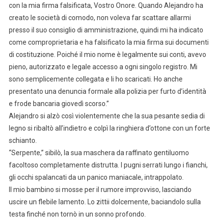
con la mia firma falsificata, Vostro Onore. Quando Alejandro ha
creato le società di comodo, non voleva far scattare allarmi
presso il suo consiglio di amministrazione, quindi mi ha indicato
come comproprietaria e ha falsificato la mia firma sui documenti
di costituzione. Poiché il mio nome è legalmente sui conti, avevo
pieno, autorizzato e legale accesso a ogni singolo registro. Mi
sono semplicemente collegata e li ho scaricati. Ho anche
presentato una denuncia formale alla polizia per furto d’identità
e frode bancaria giovedì scorso.”
Alejandro si alzò così violentemente che la sua pesante sedia di
legno si ribaltò all’indietro e colpì la ringhiera d’ottone con un forte
schianto.
“Serpente,” sibilò, la sua maschera da raffinato gentiluomo
facoltoso completamente distrutta. I pugni serrati lungo i fianchi,
gli occhi spalancati da un panico maniacale, intrappolato.
Il mio bambino si mosse per il rumore improvviso, lasciando
uscire un flebile lamento. Lo zittii dolcemente, baciandolo sulla
testa finché non tornò in un sonno profondo.