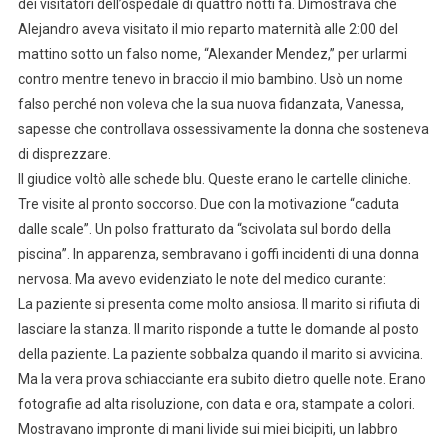
dei visitatori dell’ospedale di quattro notti fa. Dimostrava che
Alejandro aveva visitato il mio reparto maternità alle 2:00 del
mattino sotto un falso nome, “Alexander Mendez,” per urlarmi
contro mentre tenevo in braccio il mio bambino. Usò un nome
falso perché non voleva che la sua nuova fidanzata, Vanessa,
sapesse che controllava ossessivamente la donna che sosteneva
di disprezzare.
Il giudice voltò alle schede blu. Queste erano le cartelle cliniche.
Tre visite al pronto soccorso. Due con la motivazione “caduta
dalle scale”. Un polso fratturato da “scivolata sul bordo della
piscina”. In apparenza, sembravano i goffi incidenti di una donna
nervosa. Ma avevo evidenziato le note del medico curante:
La paziente si presenta come molto ansiosa. Il marito si rifiuta di
lasciare la stanza. Il marito risponde a tutte le domande al posto
della paziente. La paziente sobbalza quando il marito si avvicina.
Ma la vera prova schiacciante era subito dietro quelle note. Erano
fotografie ad alta risoluzione, con data e ora, stampate a colori.
Mostravano impronte di mani livide sui miei bicipiti, un labbro