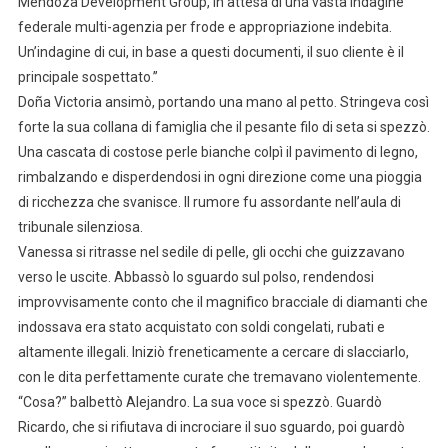
Mendoza Development Group, in attesa di una vasta indagine
federale multi-agenzia per frode e appropriazione indebita.
Un’indagine di cui, in base a questi documenti, il suo cliente è il
principale sospettato.”
Doña Victoria ansimò, portando una mano al petto. Stringeva così
forte la sua collana di famiglia che il pesante filo di seta si spezzò.
Una cascata di costose perle bianche colpì il pavimento di legno,
rimbalzando e disperdendosi in ogni direzione come una pioggia
di ricchezza che svanisce. Il rumore fu assordante nell’aula di
tribunale silenziosa.
Vanessa si ritrasse nel sedile di pelle, gli occhi che guizzavano
verso le uscite. Abbassò lo sguardo sul polso, rendendosi
improvvisamente conto che il magnifico bracciale di diamanti che
indossava era stato acquistato con soldi congelati, rubati e
altamente illegali. Iniziò freneticamente a cercare di slacciarlo,
con le dita perfettamente curate che tremavano violentemente.
“Cosa?” balbettò Alejandro. La sua voce si spezzò. Guardò
Ricardo, che si rifiutava di incrociare il suo sguardo, poi guardò