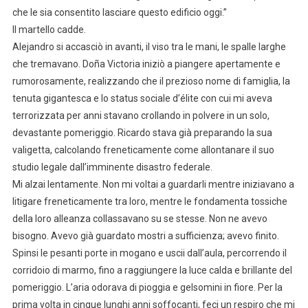
che le sia consentito lasciare questo edificio oggi.”
Il martello cadde.
Alejandro si accasciò in avanti, il viso tra le mani, le spalle larghe
che tremavano. Doña Victoria iniziò a piangere apertamente e
rumorosamente, realizzando che il prezioso nome di famiglia, la
tenuta gigantesca e lo status sociale d’élite con cui mi aveva
terrorizzata per anni stavano crollando in polvere in un solo,
devastante pomeriggio. Ricardo stava già preparando la sua
valigetta, calcolando freneticamente come allontanare il suo
studio legale dall’imminente disastro federale.
Mi alzai lentamente. Non mi voltai a guardarli mentre iniziavano a
litigare freneticamente tra loro, mentre le fondamenta tossiche
della loro alleanza collassavano su se stesse. Non ne avevo
bisogno. Avevo già guardato mostri a sufficienza; avevo finito.
Spinsi le pesanti porte in mogano e uscii dall’aula, percorrendo il
corridoio di marmo, fino a raggiungere la luce calda e brillante del
pomeriggio. L’aria odorava di pioggia e gelsomini in fiore. Per la
prima volta in cinque lunghi anni soffocanti, feci un respiro che mi