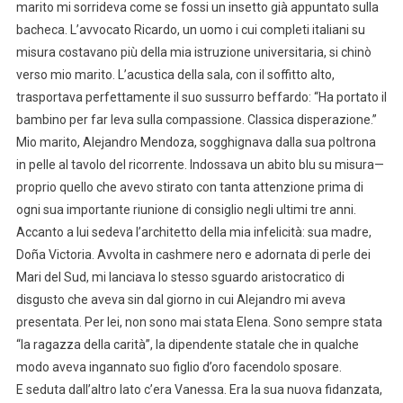
marito mi sorrideva come se fossi un insetto già appuntato sulla
bacheca. L’avvocato Ricardo, un uomo i cui completi italiani su
misura costavano più della mia istruzione universitaria, si chinò
verso mio marito. L’acustica della sala, con il soffitto alto,
trasportava perfettamente il suo sussurro beffardo: “Ha portato il
bambino per far leva sulla compassione. Classica disperazione.”
Mio marito, Alejandro Mendoza, sogghignava dalla sua poltrona
in pelle al tavolo del ricorrente. Indossava un abito blu su misura—
proprio quello che avevo stirato con tanta attenzione prima di
ogni sua importante riunione di consiglio negli ultimi tre anni.
Accanto a lui sedeva l’architetto della mia infelicità: sua madre,
Doña Victoria. Avvolta in cashmere nero e adornata di perle dei
Mari del Sud, mi lanciava lo stesso sguardo aristocratico di
disgusto che aveva sin dal giorno in cui Alejandro mi aveva
presentata. Per lei, non sono mai stata Elena. Sono sempre stata
“la ragazza della carità”, la dipendente statale che in qualche
modo aveva ingannato suo figlio d’oro facendolo sposare.
E seduta dall’altro lato c’era Vanessa. Era la sua nuova fidanzata,