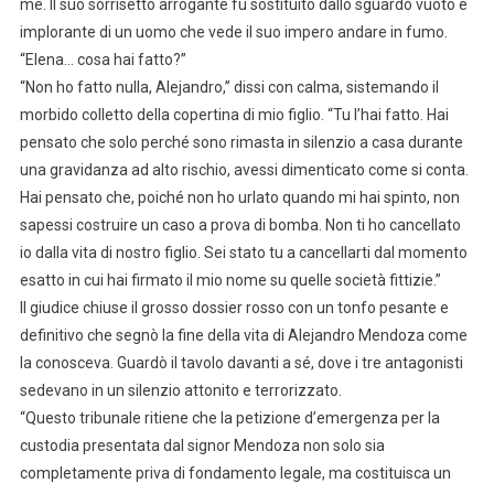
me. Il suo sorrisetto arrogante fu sostituito dallo sguardo vuoto e
implorante di un uomo che vede il suo impero andare in fumo.
“Elena… cosa hai fatto?”
“Non ho fatto nulla, Alejandro,” dissi con calma, sistemando il
morbido colletto della copertina di mio figlio. “Tu l’hai fatto. Hai
pensato che solo perché sono rimasta in silenzio a casa durante
una gravidanza ad alto rischio, avessi dimenticato come si conta.
Hai pensato che, poiché non ho urlato quando mi hai spinto, non
sapessi costruire un caso a prova di bomba. Non ti ho cancellato
io dalla vita di nostro figlio. Sei stato tu a cancellarti dal momento
esatto in cui hai firmato il mio nome su quelle società fittizie.”
Il giudice chiuse il grosso dossier rosso con un tonfo pesante e
definitivo che segnò la fine della vita di Alejandro Mendoza come
la conosceva. Guardò il tavolo davanti a sé, dove i tre antagonisti
sedevano in un silenzio attonito e terrorizzato.
“Questo tribunale ritiene che la petizione d’emergenza per la
custodia presentata dal signor Mendoza non solo sia
completamente priva di fondamento legale, ma costituisca un