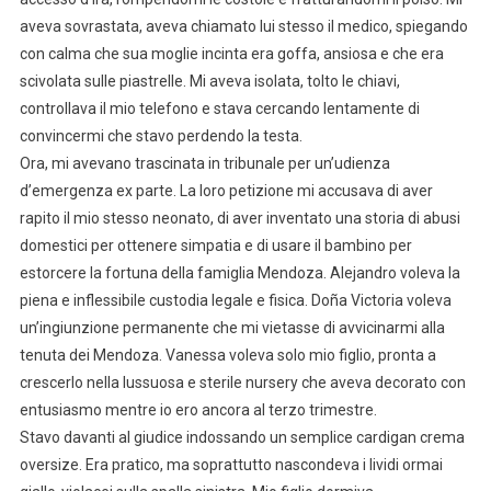
aveva sovrastata, aveva chiamato lui stesso il medico, spiegando
con calma che sua moglie incinta era goffa, ansiosa e che era
scivolata sulle piastrelle. Mi aveva isolata, tolto le chiavi,
controllava il mio telefono e stava cercando lentamente di
convincermi che stavo perdendo la testa.
Ora, mi avevano trascinata in tribunale per un’udienza
d’emergenza ex parte. La loro petizione mi accusava di aver
rapito il mio stesso neonato, di aver inventato una storia di abusi
domestici per ottenere simpatia e di usare il bambino per
estorcere la fortuna della famiglia Mendoza. Alejandro voleva la
piena e inflessibile custodia legale e fisica. Doña Victoria voleva
un’ingiunzione permanente che mi vietasse di avvicinarmi alla
tenuta dei Mendoza. Vanessa voleva solo mio figlio, pronta a
crescerlo nella lussuosa e sterile nursery che aveva decorato con
entusiasmo mentre io ero ancora al terzo trimestre.
Stavo davanti al giudice indossando un semplice cardigan crema
oversize. Era pratico, ma soprattutto nascondeva i lividi ormai