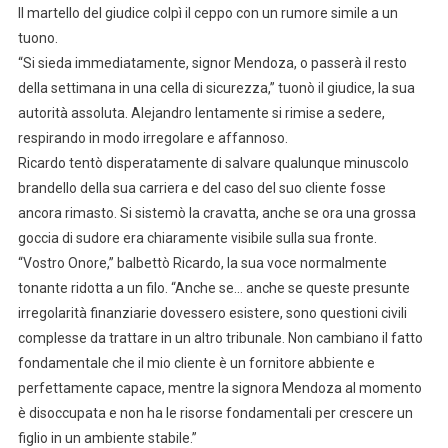
Il martello del giudice colpì il ceppo con un rumore simile a un
tuono.
“Si sieda immediatamente, signor Mendoza, o passerà il resto
della settimana in una cella di sicurezza,” tuonò il giudice, la sua
autorità assoluta. Alejandro lentamente si rimise a sedere,
respirando in modo irregolare e affannoso.
Ricardo tentò disperatamente di salvare qualunque minuscolo
brandello della sua carriera e del caso del suo cliente fosse
ancora rimasto. Si sistemò la cravatta, anche se ora una grossa
goccia di sudore era chiaramente visibile sulla sua fronte.
“Vostro Onore,” balbettò Ricardo, la sua voce normalmente
tonante ridotta a un filo. “Anche se… anche se queste presunte
irregolarità finanziarie dovessero esistere, sono questioni civili
complesse da trattare in un altro tribunale. Non cambiano il fatto
fondamentale che il mio cliente è un fornitore abbiente e
perfettamente capace, mentre la signora Mendoza al momento
è disoccupata e non ha le risorse fondamentali per crescere un
figlio in un ambiente stabile.”