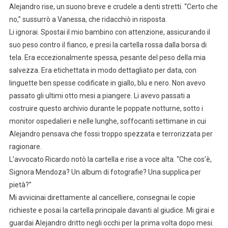
Alejandro rise, un suono breve e crudele a denti stretti. “Certo che
no,” sussurrò a Vanessa, che ridacchiò in risposta.
Li ignorai. Spostai il mio bambino con attenzione, assicurando il
suo peso contro il fianco, e presi la cartella rossa dalla borsa di
tela. Era eccezionalmente spessa, pesante del peso della mia
salvezza. Era etichettata in modo dettagliato per data, con
linguette ben spesse codificate in giallo, blu e nero. Non avevo
passato gli ultimi otto mesi a piangere. Li avevo passati a
costruire questo archivio durante le poppate notturne, sotto i
monitor ospedalieri e nelle lunghe, soffocanti settimane in cui
Alejandro pensava che fossi troppo spezzata e terrorizzata per
ragionare.
L’avvocato Ricardo notò la cartella e rise a voce alta. “Che cos’è,
Signora Mendoza? Un album di fotografie? Una supplica per
pietà?”
Mi avvicinai direttamente al cancelliere, consegnai le copie
richieste e posai la cartella principale davanti al giudice. Mi girai e
guardai Alejandro dritto negli occhi per la prima volta dopo mesi.