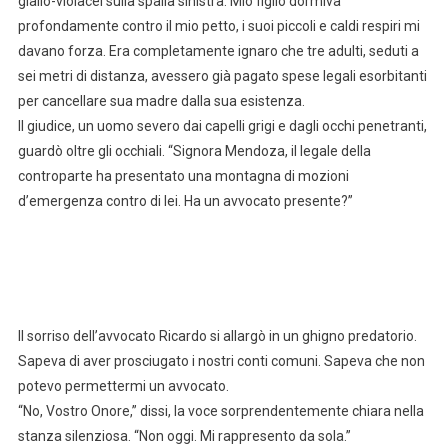
giallo-violacei sulla spalla sinistra. Mio figlio dormiva
profondamente contro il mio petto, i suoi piccoli e caldi respiri mi
davano forza. Era completamente ignaro che tre adulti, seduti a
sei metri di distanza, avessero già pagato spese legali esorbitanti
per cancellare sua madre dalla sua esistenza.
Il giudice, un uomo severo dai capelli grigi e dagli occhi penetranti,
guardò oltre gli occhiali. “Signora Mendoza, il legale della
controparte ha presentato una montagna di mozioni
d’emergenza contro di lei. Ha un avvocato presente?”
Il sorriso dell’avvocato Ricardo si allargò in un ghigno predatorio.
Sapeva di aver prosciugato i nostri conti comuni. Sapeva che non
potevo permettermi un avvocato.
“No, Vostro Onore,” dissi, la voce sorprendentemente chiara nella
stanza silenziosa. “Non oggi. Mi rappresento da sola.”