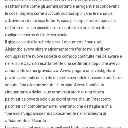
esattamente come gli uomini potenti e arroganti nascondevano
le cose. Sapevo come avvocati costosi ripulivano le minacce
attraverso infinite scartoffie. E, cosa più importante, sapevo la
differenza tra un piccolo errore contabile e un deliberato e
maligno schema di frode criminale.
Il giudice voltò alle schede nere. I documenti finanziari.
Alejandro aveva sistematicamente trasferito milioni di beni
coniugali in tre nuove società di comodo costituite nel Delaware e
nelle Isole Cayman esattamente una settimana dopo che avevo
annunciato la mia gravidanza. Aveva pagato un investigatore
privato ventimila dollari da un conto aziendale nascosto per farmi
seguire fino alle mie sedute di terapia. Aveva bonificato
cinquantamila dollari a un amministratore di una clinica
psichiatrica privata solo due giorni prima che un “resoconto
psichiatrico” completamente inventato, che dettaglia la mia
“paranoia”, apparisse miracolosamente nella richiesta di
affidamento di Ricardo.
La mascella del giudice si irrigidì così tanto che vedevo il muscolo