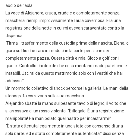
audio dell’aula.
La voce di Alejandro, cruda, crudele e completamente senza
maschera, riempì improvvisamente l’aula cavernosa. Era una
registrazione della notte in cui mi aveva scaraventato contro la
dispensa.
“Firma il trasferimento della custodia prima della nascita, Elena, o
giuro su Dio che farò in modo che la corte pensi che sei
completamente pazza. Questa città è mia. Gioco a golf con i
giudici. Controllo chi decide che cosa meritano madri patetiche e
instabili. Uscirai da questo matrimonio solo con i vestiti che hai
addosso.”
Un mormorio collettivo di shock percorse la galleria. Le mani della
stenografa correvano sulla sua macchina.
Alejandro sbatté la mano sul pesante tavolo di legno, il volto che
si arrossava di un rosso violento. “È illegale! È una registrazione
manipolata! Ha manipolato quel nastro per incastrarmi!”
“È stata ottenuta legalmente in uno stato con consenso di una
sola parte, ed è stata completamente autenticata,” dissi senza