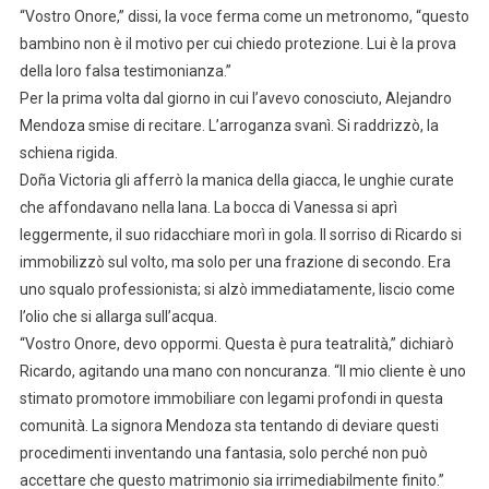
“Vostro Onore,” dissi, la voce ferma come un metronomo, “questo
bambino non è il motivo per cui chiedo protezione. Lui è la prova
della loro falsa testimonianza.”
Per la prima volta dal giorno in cui l’avevo conosciuto, Alejandro
Mendoza smise di recitare. L’arroganza svanì. Si raddrizzò, la
schiena rigida.
Doña Victoria gli afferrò la manica della giacca, le unghie curate
che affondavano nella lana. La bocca di Vanessa si aprì
leggermente, il suo ridacchiare morì in gola. Il sorriso di Ricardo si
immobilizzò sul volto, ma solo per una frazione di secondo. Era
uno squalo professionista; si alzò immediatamente, liscio come
l’olio che si allarga sull’acqua.
“Vostro Onore, devo oppormi. Questa è pura teatralità,” dichiarò
Ricardo, agitando una mano con noncuranza. “Il mio cliente è uno
stimato promotore immobiliare con legami profondi in questa
comunità. La signora Mendoza sta tentando di deviare questi
procedimenti inventando una fantasia, solo perché non può
accettare che questo matrimonio sia irrimediabilmente finito.”