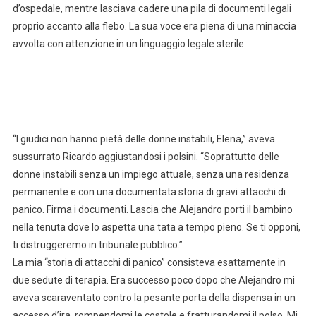
d’ospedale, mentre lasciava cadere una pila di documenti legali
proprio accanto alla flebo. La sua voce era piena di una minaccia
avvolta con attenzione in un linguaggio legale sterile.
“I giudici non hanno pietà delle donne instabili, Elena,” aveva
sussurrato Ricardo aggiustandosi i polsini. “Soprattutto delle
donne instabili senza un impiego attuale, senza una residenza
permanente e con una documentata storia di gravi attacchi di
panico. Firma i documenti. Lascia che Alejandro porti il bambino
nella tenuta dove lo aspetta una tata a tempo pieno. Se ti opponi,
ti distruggeremo in tribunale pubblico.”
La mia “storia di attacchi di panico” consisteva esattamente in
due sedute di terapia. Era successo poco dopo che Alejandro mi
aveva scaraventato contro la pesante porta della dispensa in un
accesso d’ira, rompendomi le costole e fratturandomi il polso. Mi