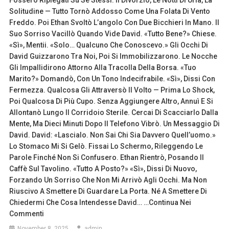
Fossero Ripiegati Su Se Stessi. Il Divorzio, Le Notti Di Urla, La
Solitudine — Tutto Tornò Addosso Come Una Folata Di Vento
Freddo. Poi Ethan Svoltò L’angolo Con Due Bicchieri In Mano. Il
Suo Sorriso Vacillò Quando Vide David. «Tutto Bene?» Chiese.
«Sì», Mentii. «Solo… Qualcuno Che Conoscevo.» Gli Occhi Di
David Guizzarono Tra Noi, Poi Si Immobilizzarono. Le Nocche
Gli Impallidirono Attorno Alla Tracolla Della Borsa. «Tuo
Marito?» Domandò, Con Un Tono Indecifrabile. «Sì», Dissi Con
Fermezza. Qualcosa Gli Attraversò Il Volto — Prima Lo Shock,
Poi Qualcosa Di Più Cupo. Senza Aggiungere Altro, Annuì E Si
Allontanò Lungo Il Corridoio Sterile. Cercai Di Scacciarlo Dalla
Mente, Ma Dieci Minuti Dopo Il Telefono Vibrò. Un Messaggio Di
David. David: «Lascialo. Non Sai Chi Sia Davvero Quell’uomo.»
Lo Stomaco Mi Si Gelò. Fissai Lo Schermo, Rileggendo Le
Parole Finché Non Si Confusero. Ethan Rientrò, Posando Il
Caffè Sul Tavolino. «Tutto A Posto?» «Sì», Dissi Di Nuovo,
Forzando Un Sorriso Che Non Mi Arrivò Agli Occhi. Ma Non
Riuscivo A Smettere Di Guardare La Porta. Né A Smettere Di
Chiedermi Che Cosa Intendesse David… …Continua Nei
Commenti
November 8, 2025
admin