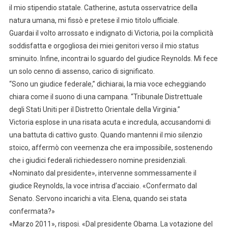
il mio stipendio statale. Catherine, astuta osservatrice della
natura umana, mi fissò e pretese il mio titolo ufficiale.
Guardai il volto arrossato e indignato di Victoria, poi la complicità
soddisfatta e orgogliosa dei miei genitori verso il mio status
sminuito. Infine, incontrai lo sguardo del giudice Reynolds. Mi fece
un solo cenno di assenso, carico di significato.
“Sono un giudice federale,” dichiarai, la mia voce echeggiando
chiara come il suono di una campana. “Tribunale Distrettuale
degli Stati Uniti per il Distretto Orientale della Virginia.”
Victoria esplose in una risata acuta e incredula, accusandomi di
una battuta di cattivo gusto. Quando mantenni il mio silenzio
stoico, affermò con veemenza che era impossibile, sostenendo
che i giudici federali richiedessero nomine presidenziali.
«Nominato dal presidente», intervenne sommessamente il
giudice Reynolds, la voce intrisa d’acciaio. «Confermato dal
Senato. Servono incarichi a vita. Elena, quando sei stata
confermata?»
«Marzo 2011», risposi. «Dal presidente Obama. La votazione del