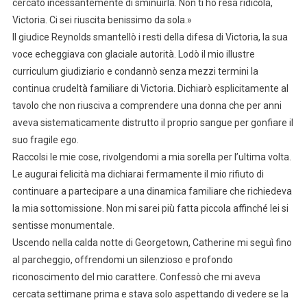
cercato incessantemente di sminuirla. Non ti ho resa ridicola,
Victoria. Ci sei riuscita benissimo da sola.»
Il giudice Reynolds smantellò i resti della difesa di Victoria, la sua
voce echeggiava con glaciale autorità. Lodò il mio illustre
curriculum giudiziario e condannò senza mezzi termini la
continua crudeltà familiare di Victoria. Dichiarò esplicitamente al
tavolo che non riusciva a comprendere una donna che per anni
aveva sistematicamente distrutto il proprio sangue per gonfiare il
suo fragile ego.
Raccolsi le mie cose, rivolgendomi a mia sorella per l’ultima volta.
Le augurai felicità ma dichiarai fermamente il mio rifiuto di
continuare a partecipare a una dinamica familiare che richiedeva
la mia sottomissione. Non mi sarei più fatta piccola affinché lei si
sentisse monumentale.
Uscendo nella calda notte di Georgetown, Catherine mi seguì fino
al parcheggio, offrendomi un silenzioso e profondo
riconoscimento del mio carattere. Confessò che mi aveva
cercata settimane prima e stava solo aspettando di vedere se la