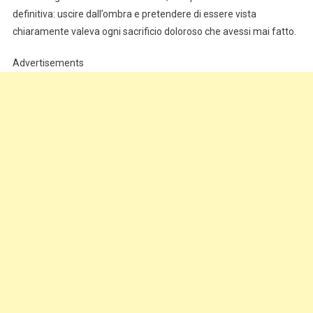
definitiva: uscire dall’ombra e pretendere di essere vista
chiaramente valeva ogni sacrificio doloroso che avessi mai fatto.
Advertisements