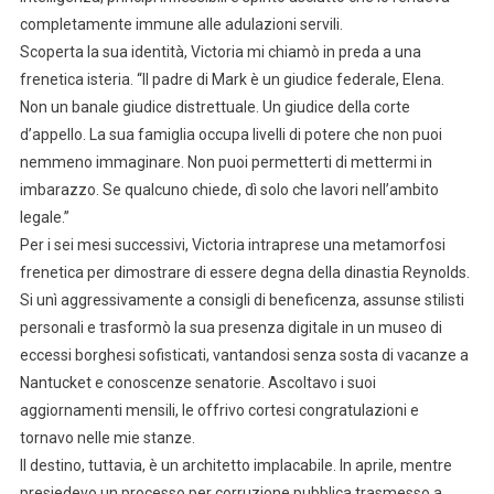
completamente immune alle adulazioni servili.
Scoperta la sua identità, Victoria mi chiamò in preda a una
frenetica isteria. “Il padre di Mark è un giudice federale, Elena.
Non un banale giudice distrettuale. Un giudice della corte
d’appello. La sua famiglia occupa livelli di potere che non puoi
nemmeno immaginare. Non puoi permetterti di mettermi in
imbarazzo. Se qualcuno chiede, dì solo che lavori nell’ambito
legale.”
Per i sei mesi successivi, Victoria intraprese una metamorfosi
frenetica per dimostrare di essere degna della dinastia Reynolds.
Si unì aggressivamente a consigli di beneficenza, assunse stilisti
personali e trasformò la sua presenza digitale in un museo di
eccessi borghesi sofisticati, vantandosi senza sosta di vacanze a
Nantucket e conoscenze senatorie. Ascoltavo i suoi
aggiornamenti mensili, le offrivo cortesi congratulazioni e
tornavo nelle mie stanze.
Il destino, tuttavia, è un architetto implacabile. In aprile, mentre
presiedevo un processo per corruzione pubblica trasmesso a