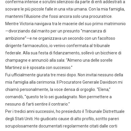
conferma intense e scrutini silenziosi da parte di enti addestrati a
scovare le più piccole falle in una vita umana. Con la mia famiglia,
mantenni l’illusione che fossi ancora solo una procuratrice.
Mentre Victoria navigava tra le macerie del suo primo matrimonio
—divorziando dal marito per un presunto “mancanza di
ambizione”—e ne organizzava un secondo con un facoltoso
dirigente farmaceutico, io venivo confermata al tribunale
federale. Alla sua festa di fidanzamento, sollevò un bicchiere di
champagne e annunciò alla sala: “Almeno una delle sorelle
Martinez si è sposata con successo.”
Fui ufficialmente giurata tre mesi dopo. Non invitai nessuno della
mia famiglia alla cerimonia. Il Procuratore Generale Davidson mi
chiamò personalmente, la voce densa di orgoglio. “Elena,”
comandò, “questo te lo sei guadagnato. Non permettere a
nessuno di farti sentire il contrario.”
Per i tredici anni successivi, ho presieduto il Tribunale Distrettuale
degli Stati Uniti. Ho giudicato cause di alto profilo, scritto pareri
scrupolosamente documentati regolarmente citati dalle corti