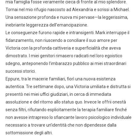
mia famiglia fosse veramente cieca di fronte al mio splendore.
Tornai nel mio rifugio nascosto ad Alexandria e scrissi a Michael.
Una sensazione profonda e nuova mi pervase—la leggerissima,
inebriante leggerezza dell’emancipazione.
Le conseguenze furono rapide e intransigenti. Mark interruppe il
fidanzamento, non riuscendo a conciliare il suo amore per
Victoria con la profonda cattiveria e superficialità che aveva
dimostrato. I miei genitori rimasero radicati nel loro egoistico
sdegno, anteponendo l’imbarazzo pubblico ai miei straordinari
successi storici.
Eppure, tra le macerie familiari, fiorì una nuova esistenza
autentica. Tre settimane dopo, una Victoria umiliata e distrutta si
presentò nei miei uffici giudiziari, in cerca di immediata
assoluzione e del ritorno allo status quo. Invece le offrii onestà
senza filtri, rifiutando esplicitamente la terapia familiare finché
non avesse intrapreso lo sfiancante lavoro psicologico individuale
necessario a trovare un’identità che non dipendesse dalla
sottomissione degli altri.