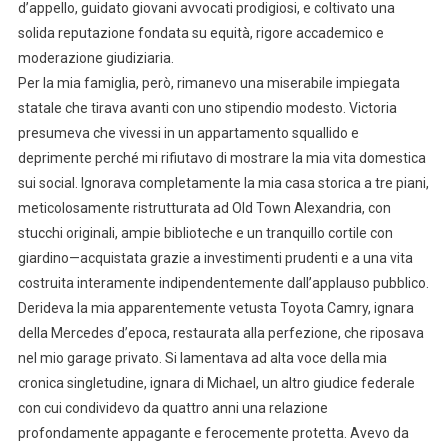
d’appello, guidato giovani avvocati prodigiosi, e coltivato una
solida reputazione fondata su equità, rigore accademico e
moderazione giudiziaria.
Per la mia famiglia, però, rimanevo una miserabile impiegata
statale che tirava avanti con uno stipendio modesto. Victoria
presumeva che vivessi in un appartamento squallido e
deprimente perché mi rifiutavo di mostrare la mia vita domestica
sui social. Ignorava completamente la mia casa storica a tre piani,
meticolosamente ristrutturata ad Old Town Alexandria, con
stucchi originali, ampie biblioteche e un tranquillo cortile con
giardino—acquistata grazie a investimenti prudenti e a una vita
costruita interamente indipendentemente dall’applauso pubblico.
Derideva la mia apparentemente vetusta Toyota Camry, ignara
della Mercedes d’epoca, restaurata alla perfezione, che riposava
nel mio garage privato. Si lamentava ad alta voce della mia
cronica singletudine, ignara di Michael, un altro giudice federale
con cui condividevo da quattro anni una relazione
profondamente appagante e ferocemente protetta. Avevo da