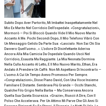
Subito Dopo Aver Partorito, Mi Imbattei Inaspettatamente Nel
Mio Ex Marito Nel Corridoio Dell’ospedale. «Congratulazioni»,
Mormorò — Poi Si Bloccò Quando Vide Il Mio Nuovo Marito
Accanto A Me. Pochi Secondi Dopo, Il Mio Telefono Vibrò Con
Un Messaggio Gelido Da Parte Sua: «Lascialo. Non Sai Chi Sia
Davvero Quell’uomo…». L’odore Di Disinfettante Aderiva
Ancora Alla Mia Camicia Da Ospedale Quando Uscii Nel
Corridoio, Esausta Ma Raggiante. La Mia Neonata Dormiva
Nella Culla Accanto Al Letto, E Il Mio Nuovo Marito, Ethan, Era
Andato A Prendere Un Caffè. Non Mi Aspettavo Di Incontrarlo —
L’uomo A Cui Un Tempo Avevo Promesso Per Sempre.
«Congratulazioni», Disse Piano David, Con Una Voce Insieme
Familiare E Distante. Sembrava Più Grande — Occhi Stanchi,
Qualche Filo Grigio Nella Barba — Ma Conservava Ancora
Quella Sua Quieta Sicurezza. «Grazie», Riuscii A Dire, Con Il
Polso Che Accelerava. Per Un Attimo Mi Parve Che Gli Anni Si