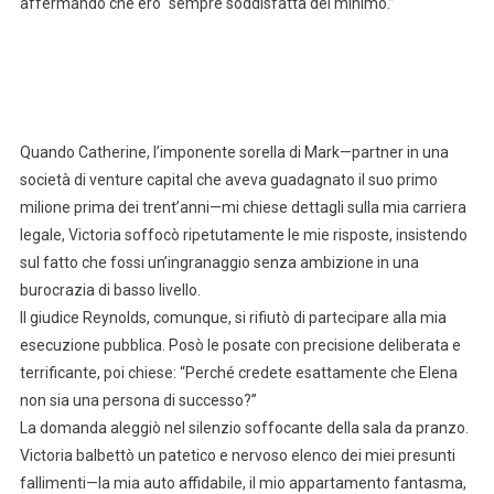
affermando che ero “sempre soddisfatta del minimo.”
Quando Catherine, l’imponente sorella di Mark—partner in una
società di venture capital che aveva guadagnato il suo primo
milione prima dei trent’anni—mi chiese dettagli sulla mia carriera
legale, Victoria soffocò ripetutamente le mie risposte, insistendo
sul fatto che fossi un’ingranaggio senza ambizione in una
burocrazia di basso livello.
Il giudice Reynolds, comunque, si rifiutò di partecipare alla mia
esecuzione pubblica. Posò le posate con precisione deliberata e
terrificante, poi chiese: “Perché credete esattamente che Elena
non sia una persona di successo?”
La domanda aleggiò nel silenzio soffocante della sala da pranzo.
Victoria balbettò un patetico e nervoso elenco dei miei presunti
fallimenti—la mia auto affidabile, il mio appartamento fantasma,