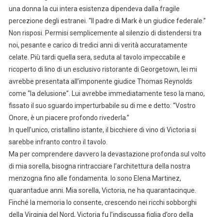
una donna la cui intera esistenza dipendeva dalla fragile
percezione degli estranei. “Il padre di Mark è un giudice federale.”
Non risposi. Permisi semplicemente al silenzio di distendersi tra
noi, pesante e carico di tredici anni di verità accuratamente
celate. Più tardi quella sera, seduta al tavolo impeccabile e
ricoperto di lino di un esclusivo ristorante di Georgetown, lei mi
avrebbe presentata all’imponente giudice Thomas Reynolds
come “la delusione”. Lui avrebbe immediatamente teso la mano,
fissato il suo sguardo imperturbabile su di me e detto: “Vostro
Onore, è un piacere profondo rivederla.”
In quell’unico, cristallino istante, il bicchiere di vino di Victoria si
sarebbe infranto contro il tavolo.
Ma per comprendere davvero la devastazione profonda sul volto
di mia sorella, bisogna rintracciare l’architettura della nostra
menzogna fino alle fondamenta. Io sono Elena Martinez,
quarantadue anni. Mia sorella, Victoria, ne ha quarantacinque.
Finché la memoria lo consente, crescendo nei ricchi sobborghi
della Virginia del Nord, Victoria fu l’indiscussa figlia d’oro della