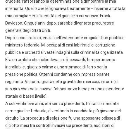
crudeltà, rafforzando la determinazione a dimostrare la mia
inferiorità. Quello che lei ignorava beatamente—insieme a tutta la
mia famiglia—era l’identità del giudice a cui servivo: Frank
Davidson. Cinque anni dopo, sarebbe diventato procuratore
generale degli Stati Uniti.
Dopo il mio tirocinio, entrai nell’estenuante crogiolo di un pubblico
ministero federale. Mi occupai di casi labirintici di corruzione
pubblica e orchestrai vaste indagini sulla criminalità organizzata.
Era un ambito che richiedeva ore incessanti, temperamento
incrollabile, giudizio calmo e uno stomaco di ferro per la
pressione politica. Ottenni condanne con impressionante
regolarità. Victoria, ignara della gravità dei miei casi, informò il
suo giro che me la cavavo “abbastanza bene per una dipendente
statale di basso livello”.
A soli ventinove anni, età senza precedenti, fui raccomandata
come giudice federale, diventando la candidata più giovane del
circuito. La procedura di selezione fu una spossante odissea di
diciotto mesi tra controlli invasivi sui precedenti, audizioni di