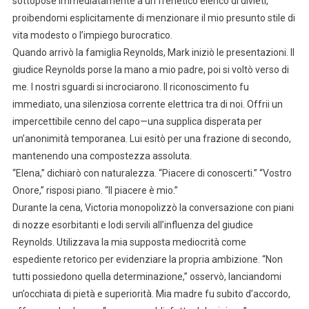
sottopose immediatamente a un frenetico elenco di divieti,
proibendomi esplicitamente di menzionare il mio presunto stile di
vita modesto o l’impiego burocratico.
Quando arrivò la famiglia Reynolds, Mark iniziò le presentazioni. Il
giudice Reynolds porse la mano a mio padre, poi si voltò verso di
me. I nostri sguardi si incrociarono. Il riconoscimento fu
immediato, una silenziosa corrente elettrica tra di noi. Offrii un
impercettibile cenno del capo—una supplica disperata per
un’anonimità temporanea. Lui esitò per una frazione di secondo,
mantenendo una compostezza assoluta.
“Elena,” dichiarò con naturalezza. “Piacere di conoscerti.” “Vostro
Onore,” risposi piano. “Il piacere è mio.”
Durante la cena, Victoria monopolizzò la conversazione con piani
di nozze esorbitanti e lodi servili all’influenza del giudice
Reynolds. Utilizzava la mia supposta mediocrità come
espediente retorico per evidenziare la propria ambizione. “Non
tutti possiedono quella determinazione,” osservò, lanciandomi
un’occhiata di pietà e superiorità. Mia madre fu subito d’accordo,