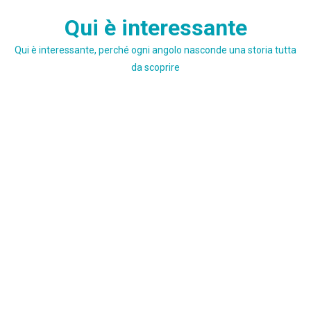
Skip
Qui è interessante
to
content
Qui è interessante, perché ogni angolo nasconde una storia tutta
da scoprire