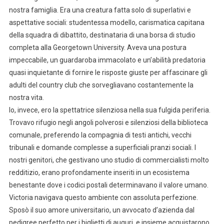
nostra famiglia. Era una creatura fatta solo di superlativi e
aspettative sociali: studentessa modello, carismatica capitana
della squadra di dibattito, destinataria di una borsa di studio
completa alla Georgetown University. Aveva una postura
impeccabile, un guardaroba immacolato e un’abilità predatoria
quasi inquietante di fornire le risposte giuste per affascinare gli
adulti del country club che sorvegliavano costantemente la
nostra vita.
Io, invece, ero la spettatrice silenziosa nella sua fulgida periferia.
Trovavo rifugio negli angoli polverosi e silenziosi della biblioteca
comunale, preferendo la compagnia di testi antichi, vecchi
tribunali e domande complesse a superficiali pranzi sociali. I
nostri genitori, che gestivano uno studio di commercialisti molto
redditizio, erano profondamente inseriti in un ecosistema
benestante dove i codici postali determinavano il valore umano.
Victoria navigava questo ambiente con assoluta perfezione.
Sposò il suo amore universitario, un avvocato d’azienda dal
pedigree perfetto per i biglietti di auguri, e insieme acquistarono