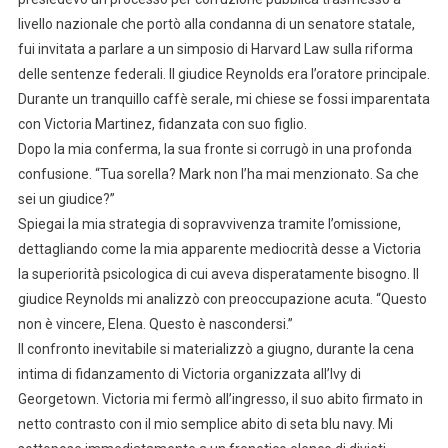
livello nazionale che portò alla condanna di un senatore statale,
fui invitata a parlare a un simposio di Harvard Law sulla riforma
delle sentenze federali. Il giudice Reynolds era l’oratore principale.
Durante un tranquillo caffè serale, mi chiese se fossi imparentata
con Victoria Martinez, fidanzata con suo figlio.
Dopo la mia conferma, la sua fronte si corrugò in una profonda
confusione. “Tua sorella? Mark non l’ha mai menzionato. Sa che
sei un giudice?”
Spiegai la mia strategia di sopravvivenza tramite l’omissione,
dettagliando come la mia apparente mediocrità desse a Victoria
la superiorità psicologica di cui aveva disperatamente bisogno. Il
giudice Reynolds mi analizzò con preoccupazione acuta. “Questo
non è vincere, Elena. Questo è nascondersi.”
Il confronto inevitabile si materializzò a giugno, durante la cena
intima di fidanzamento di Victoria organizzata all’Ivy di
Georgetown. Victoria mi fermò all’ingresso, il suo abito firmato in
netto contrasto con il mio semplice abito di seta blu navy. Mi