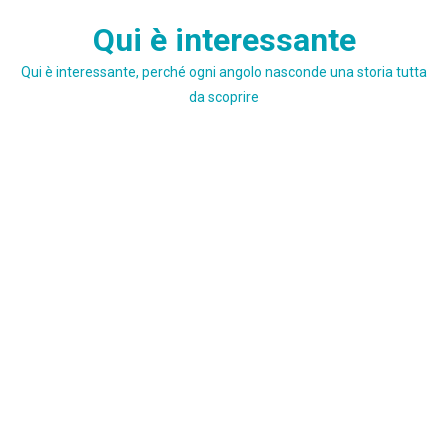
Skip
Qui è interessante
to
content
Qui è interessante, perché ogni angolo nasconde una storia tutta
da scoprire