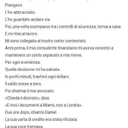
Piangevo.
L’ho abbracciato.
L’ho guardato andare via.
Poi, una volta scomparso tra i controlli di sicurezza, tornai a casa.
E mi misi al lavoro.
Mi sono collegata al nostro conto cointestato.
Anni prima, il mio consulente finanziario mi aveva convinto a
mantenere un conto separato a mio nome.
Per ogni evenienza.
Quella decisione mi ha salvata.
In pochi minuti, trasferii ogni dollaro.
Il saldo scese a zero.
Poi chiamai il mio avvocato.
«Chieda il divorzio», dissi.
«E invii i documenti a Miami, non a Londra».
Due ore dopo, chiamò Daniel.
La sua carta di credito era stata rifiutata.
La sua voce tremava.