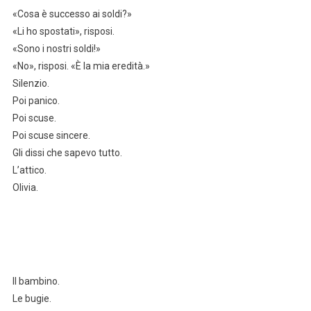
«Cosa è successo ai soldi?»
«Li ho spostati», risposi.
«Sono i nostri soldi!»
«No», risposi. «È la mia eredità.»
Silenzio.
Poi panico.
Poi scuse.
Poi scuse sincere.
Gli dissi che sapevo tutto.
L’attico.
Olivia.
Il bambino.
Le bugie.