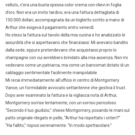
velluto, c’era una busta spessa color crema con rilievi in foglia
d’oro. Non era un invito tardivo; era una fattura dettagliata di
150.000 dollari, accompagnata da un biglietto scritto a mano di
Arthur che esigeva il pagamento entro venerdì.
Ho steso la fattura sul tavolo della mia cucina e ho analizzato le
assurdità che si aspettavano che finanziassi. Mi avevano bandito
dalla sede, eppure pretendevano che acquistassi proprio lo
champagne con cui avrebbero brindato alla mia assenza. Non mi
vedevano come un patriarca, ma come un bancomat dotato di un
cablaggio sentimentale facilmente manipolabile.
Mi recai immediatamente all’ufficio in centro di Montgomery
Vance, un formidabile avvocato settantenne che gestiva il trust.
Dopo aver esaminato la fattura e la vigliacca nota di Arthur,
Montgomery sorrise lentamente, con un sorriso pericoloso.
“Secondo il tuo giudizio,” chiese Montgomery, posando le mani sul
patto originale rilegato in pelle, “Arthur ha rispettato i criteri?”
“Ha fallito,” risposi serenamente. “In modo spettacolare.”