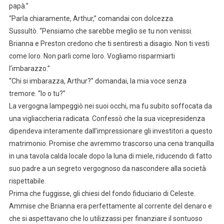
papà.”
“Parla chiaramente, Arthur,” comandai con dolcezza.
Sussultò. “Pensiamo che sarebbe meglio se tu non venissi.
Brianna e Preston credono che ti sentiresti a disagio. Non ti vesti
come loro. Non parli come loro. Vogliamo risparmiarti
l’imbarazzo.”
“Chi si imbarazza, Arthur?” domandai, la mia voce senza
tremore. “Io o tu?”
La vergogna lampeggiò nei suoi occhi, ma fu subito soffocata da
una vigliaccheria radicata. Confessò che la sua vicepresidenza
dipendeva interamente dall’impressionare gli investitori a questo
matrimonio. Promise che avremmo trascorso una cena tranquilla
in una tavola calda locale dopo la luna di miele, riducendo di fatto
suo padre a un segreto vergognoso da nascondere alla società
rispettabile.
Prima che fuggisse, gli chiesi del fondo fiduciario di Celeste.
Ammise che Brianna era perfettamente al corrente del denaro e
che si aspettavano che lo utilizzassi per finanziare il sontuoso