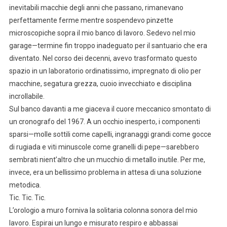
inevitabili macchie degli anni che passano, rimanevano
perfettamente ferme mentre sospendevo pinzette
microscopiche sopra il mio banco di lavoro. Sedevo nel mio
garage—termine fin troppo inadeguato per il santuario che era
diventato. Nel corso dei decenni, avevo trasformato questo
spazio in un laboratorio ordinatissimo, impregnato di olio per
macchine, segatura grezza, cuoio invecchiato e disciplina
incrollabile.
Sul banco davanti a me giaceva il cuore meccanico smontato di
un cronografo del 1967. A un occhio inesperto, i componenti
sparsi—molle sottili come capelli, ingranaggi grandi come gocce
di rugiada e viti minuscole come granelli di pepe—sarebbero
sembrati nient’altro che un mucchio di metallo inutile. Per me,
invece, era un bellissimo problema in attesa di una soluzione
metodica.
Tic. Tic. Tic.
L’orologio a muro forniva la solitaria colonna sonora del mio
lavoro. Espirai un lungo e misurato respiro e abbassai