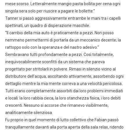
mese scorso. Letteralmente mangio pasta bollita per cena ogni
singola sera solo per riuscire a pagare le bollette.”
Tanner si passò aggressivamente entrambe le mani tra i capelli
spettinati, un quadro di disperazione maschile.
“Il cambio della mia auto è praticamente a pezzi. Non posso
nemmeno permettermi di portarla da un meccanico decente; la
rattoppo solo con la speranza e del nastro adesivo.”
Sembravano tutti profondamente a pezzi. Così totalmente,
inequivocabilmente sconfitti da un sistema che pareva
progettato per stritolarli in polvere. Rimasi in silenzio vicino al
distributore dell’acqua, ascoltando attivamente, assorbendo ogni
dettaglio mentre la mia mente correva a una velocità pericolosa.
Tutti erano completamente assorbiti dai loro problemi immediati
e locali: la loro rabbia cieca, la loro stanchezza fisica, i loro debiti
crescenti. Nessuno si accorse che rimanevo visibilmente,
analiticamente silenziosa.
Fu proprio in quel momento di lutto collettivo che Fabian passò
tranquillamente davanti alla porta aperta della sala relax, ridendo