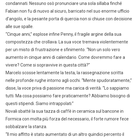
condannati. Nessuno osò pronunciare una sola sillaba finché
Fabian non fu di nuovo al sicuro, barricato nel suo enorme ufficio
d’angolo, e la pesante porta di quercia non si chiuse con decisione
alle sue spalle.
“Cinque anni,” esplose infine Penny, il fragile argine della sua
compostezza che crollava. La sua voce tremava violentemente
per un misto di frustrazione e sfinimento. “Non un solo vero
aumento in cinque anni di calendario. Come dovremmo fare a
vivere? Come si sopravvive in questa città?”
Marcelo scosse lentamente la testa, la rassegnazione scritta
nelle profonde rughe intorno agli occhi. “Mente spudoratamente,”
disse, la voce priva di passione ma carica di verità. “Lo sappiamo
tutti. Ma cosa possiamo fare praticamente? Abbiamo bisogno di
questi stipendi. Siamo intrappolati.”
Novali sbatté la sua tazza di caffè in ceramica sul bancone in
Formica con molta più forza del necessario, il forte rumore fece
sobbalzare la stanza.
“Il mio affitto è stato aumentato di un altro quindici percento il