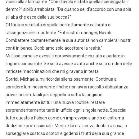
vicino alla stampante. “Che diavolo è stata quella sceneggiata lì
dentro?” sibilò arrabbiata. “Da quando sei d’accordo con una sola
sillaba che esce dalla sua bocca?”
Offrii una scrollata di spalle perfettamente calibrata di
rassegnazione impotente. “È il nostro manager, Novali.
Combattere costantemente la sua autorità non cambierà i nostri
conti in banca. Dobbiamo solo accettare la realtà.”
Mi fissò come se avessi improvvisamente iniziato a parlare in
lingue sconosciute. Se solo avesse avuto anche solo un’idea delle
intricate macchinazioni che mi giravano in testa.
Sorridi, Michaela, mi ricordai silenziosamente. Continua a
sorridere luminosamente finché non avrai raccolto abbastanza
prove inconfutabili per seppellirlo sotto la prigione.
Immediatamente istituii una nuova routine: restare
sorprendentemente tardi in ufficio ogni singola notte. Spacciai
tutto questo a Fabian come un improvviso slancio di estrema
dedizione professionale. Mentre lui era senza dubbio a casa, a
sorseggiare costoso scotch e godersi i frutti della sua grande