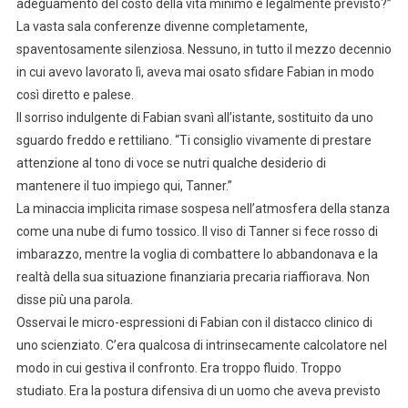
adeguamento del costo della vita minimo e legalmente previsto?”
La vasta sala conferenze divenne completamente,
spaventosamente silenziosa. Nessuno, in tutto il mezzo decennio
in cui avevo lavorato lì, aveva mai osato sfidare Fabian in modo
così diretto e palese.
Il sorriso indulgente di Fabian svanì all’istante, sostituito da uno
sguardo freddo e rettiliano. “Ti consiglio vivamente di prestare
attenzione al tono di voce se nutri qualche desiderio di
mantenere il tuo impiego qui, Tanner.”
La minaccia implicita rimase sospesa nell’atmosfera della stanza
come una nube di fumo tossico. Il viso di Tanner si fece rosso di
imbarazzo, mentre la voglia di combattere lo abbandonava e la
realtà della sua situazione finanziaria precaria riaffiorava. Non
disse più una parola.
Osservai le micro-espressioni di Fabian con il distacco clinico di
uno scienziato. C’era qualcosa di intrinsecamente calcolatore nel
modo in cui gestiva il confronto. Era troppo fluido. Troppo
studiato. Era la postura difensiva di un uomo che aveva previsto