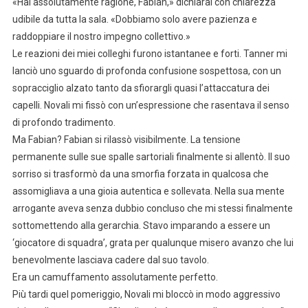
«Hai assolutamente ragione, Fabian,» dichiarai con chiarezza
udibile da tutta la sala. «Dobbiamo solo avere pazienza e
raddoppiare il nostro impegno collettivo.»
Le reazioni dei miei colleghi furono istantanee e forti. Tanner mi
lanciò uno sguardo di profonda confusione sospettosa, con un
sopracciglio alzato tanto da sfiorargli quasi l’attaccatura dei
capelli. Novali mi fissò con un’espressione che rasentava il senso
di profondo tradimento.
Ma Fabian? Fabian si rilassò visibilmente. La tensione
permanente sulle sue spalle sartoriali finalmente si allentò. Il suo
sorriso si trasformò da una smorfia forzata in qualcosa che
assomigliava a una gioia autentica e sollevata. Nella sua mente
arrogante aveva senza dubbio concluso che mi stessi finalmente
sottomettendo alla gerarchia. Stavo imparando a essere un
‘giocatore di squadra’, grata per qualunque misero avanzo che lui
benevolmente lasciava cadere dal suo tavolo.
Era un camuffamento assolutamente perfetto.
Più tardi quel pomeriggio, Novali mi bloccò in modo aggressivo