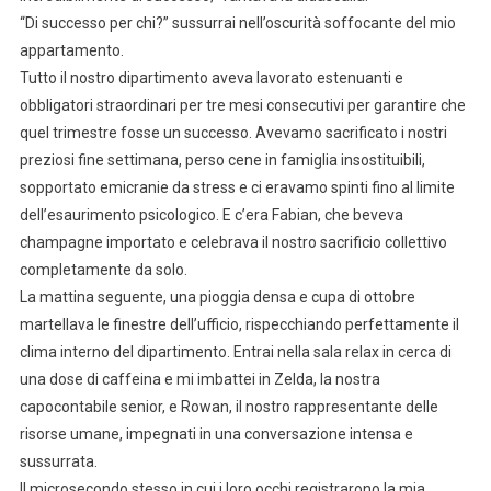
“Di successo per chi?” sussurrai nell’oscurità soffocante del mio
appartamento.
Tutto il nostro dipartimento aveva lavorato estenuanti e
obbligatori straordinari per tre mesi consecutivi per garantire che
quel trimestre fosse un successo. Avevamo sacrificato i nostri
preziosi fine settimana, perso cene in famiglia insostituibili,
sopportato emicranie da stress e ci eravamo spinti fino al limite
dell’esaurimento psicologico. E c’era Fabian, che beveva
champagne importato e celebrava il nostro sacrificio collettivo
completamente da solo.
La mattina seguente, una pioggia densa e cupa di ottobre
martellava le finestre dell’ufficio, rispecchiando perfettamente il
clima interno del dipartimento. Entrai nella sala relax in cerca di
una dose di caffeina e mi imbattei in Zelda, la nostra
capocontabile senior, e Rowan, il nostro rappresentante delle
risorse umane, impegnati in una conversazione intensa e
sussurrata.
Il microsecondo stesso in cui i loro occhi registrarono la mia