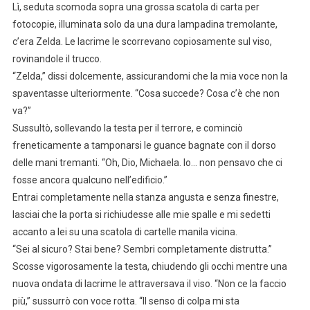
Lì, seduta scomoda sopra una grossa scatola di carta per
fotocopie, illuminata solo da una dura lampadina tremolante,
c’era Zelda. Le lacrime le scorrevano copiosamente sul viso,
rovinandole il trucco.
“Zelda,” dissi dolcemente, assicurandomi che la mia voce non la
spaventasse ulteriormente. “Cosa succede? Cosa c’è che non
va?”
Sussultò, sollevando la testa per il terrore, e cominciò
freneticamente a tamponarsi le guance bagnate con il dorso
delle mani tremanti. “Oh, Dio, Michaela. Io… non pensavo che ci
fosse ancora qualcuno nell’edificio.”
Entrai completamente nella stanza angusta e senza finestre,
lasciai che la porta si richiudesse alle mie spalle e mi sedetti
accanto a lei su una scatola di cartelle manila vicina.
“Sei al sicuro? Stai bene? Sembri completamente distrutta.”
Scosse vigorosamente la testa, chiudendo gli occhi mentre una
nuova ondata di lacrime le attraversava il viso. “Non ce la faccio
più,” sussurrò con voce rotta. “Il senso di colpa mi sta