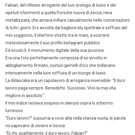
Fabian, del riflesso arrogante del suo orologio di lusso e dei
ripetuti riferimenti a quella Porsche nuova di zecca, nera
metallizzata, che amava infilare casualmente nelle conversazioni
di tutti i giorni. Ero avvolta dal bagliore blu spettrale e soffuso del
mio soggiorno, il telefono stretto tra le mani, a scorrere
meticolosamente il suo profilo Instagram pubblico.
Ed eccolo lì. Il monumento digitale della sua ipocrisia.
Era una foto perfettamente composta di lui avvolto in
abbigliamento firmato, costosi gemelli d’oro che brillavano
intensamente nella luce soffusa di un lounge di lusso.
La didascalia era un capolavoro di arroganza insensibile: “Il duro
lavoro paga sempre. Benedetto. Successo. Vivo la mia vita
migliore in assoluto.”
Il mio indice restava sospeso in silenzio sopra lo schermo
luminoso.
“Duro lavoro?” sussurrai a voce alta nella stanza vuota, le parole
mi sapevano di cenere in bocca.
“Di chi, esattamente, il duro lavoro, Fabian?”