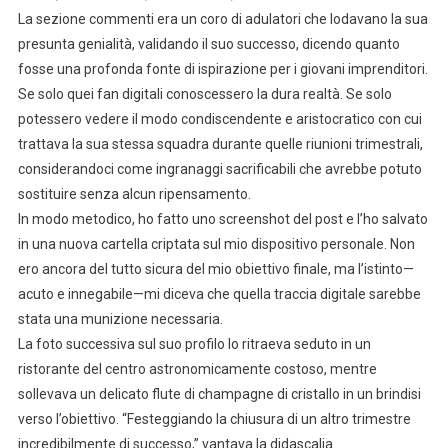
La sezione commenti era un coro di adulatori che lodavano la sua
presunta genialità, validando il suo successo, dicendo quanto
fosse una profonda fonte di ispirazione per i giovani imprenditori.
Se solo quei fan digitali conoscessero la dura realtà. Se solo
potessero vedere il modo condiscendente e aristocratico con cui
trattava la sua stessa squadra durante quelle riunioni trimestrali,
considerandoci come ingranaggi sacrificabili che avrebbe potuto
sostituire senza alcun ripensamento.
In modo metodico, ho fatto uno screenshot del post e l’ho salvato
in una nuova cartella criptata sul mio dispositivo personale. Non
ero ancora del tutto sicura del mio obiettivo finale, ma l’istinto—
acuto e innegabile—mi diceva che quella traccia digitale sarebbe
stata una munizione necessaria.
La foto successiva sul suo profilo lo ritraeva seduto in un
ristorante del centro astronomicamente costoso, mentre
sollevava un delicato flute di champagne di cristallo in un brindisi
verso l’obiettivo. “Festeggiando la chiusura di un altro trimestre
incredibilmente di successo,” vantava la didascalia.