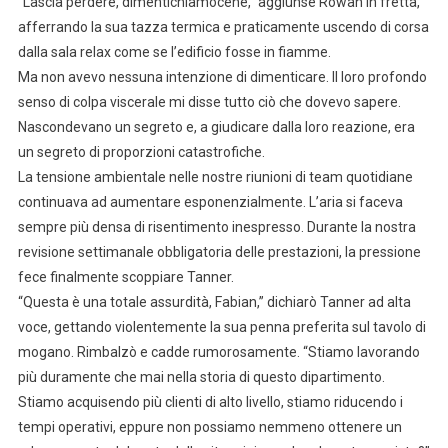
“Lascia perdere, dimentichiamocene,” aggiunse Rowan in fretta,
afferrando la sua tazza termica e praticamente uscendo di corsa
dalla sala relax come se l’edificio fosse in fiamme.
Ma non avevo nessuna intenzione di dimenticare. Il loro profondo
senso di colpa viscerale mi disse tutto ciò che dovevo sapere.
Nascondevano un segreto e, a giudicare dalla loro reazione, era
un segreto di proporzioni catastrofiche.
La tensione ambientale nelle nostre riunioni di team quotidiane
continuava ad aumentare esponenzialmente. L’aria si faceva
sempre più densa di risentimento inespresso. Durante la nostra
revisione settimanale obbligatoria delle prestazioni, la pressione
fece finalmente scoppiare Tanner.
“Questa è una totale assurdità, Fabian,” dichiarò Tanner ad alta
voce, gettando violentemente la sua penna preferita sul tavolo di
mogano. Rimbalzò e cadde rumorosamente. “Stiamo lavorando
più duramente che mai nella storia di questo dipartimento.
Stiamo acquisendo più clienti di alto livello, stiamo riducendo i
tempi operativi, eppure non possiamo nemmeno ottenere un