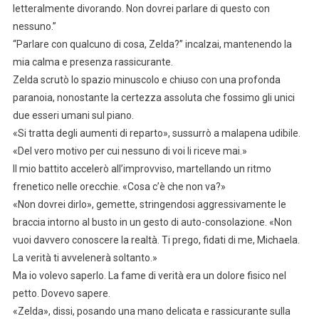
letteralmente divorando. Non dovrei parlare di questo con
nessuno.”
“Parlare con qualcuno di cosa, Zelda?” incalzai, mantenendo la
mia calma e presenza rassicurante.
Zelda scrutò lo spazio minuscolo e chiuso con una profonda
paranoia, nonostante la certezza assoluta che fossimo gli unici
due esseri umani sul piano.
«Si tratta degli aumenti di reparto», sussurrò a malapena udibile.
«Del vero motivo per cui nessuno di voi li riceve mai.»
Il mio battito accelerò all’improvviso, martellando un ritmo
frenetico nelle orecchie. «Cosa c’è che non va?»
«Non dovrei dirlo», gemette, stringendosi aggressivamente le
braccia intorno al busto in un gesto di auto-consolazione. «Non
vuoi davvero conoscere la realtà. Ti prego, fidati di me, Michaela.
La verità ti avvelenerà soltanto.»
Ma io volevo saperlo. La fame di verità era un dolore fisico nel
petto. Dovevo sapere.
«Zelda», dissi, posando una mano delicata e rassicurante sulla