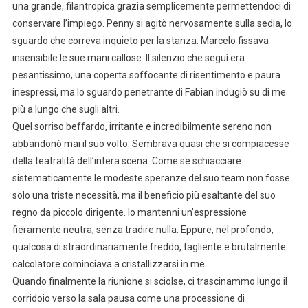
una grande, filantropica grazia semplicemente permettendoci di
conservare l’impiego. Penny si agitò nervosamente sulla sedia, lo
sguardo che correva inquieto per la stanza. Marcelo fissava
insensibile le sue mani callose. Il silenzio che seguì era
pesantissimo, una coperta soffocante di risentimento e paura
inespressi, ma lo sguardo penetrante di Fabian indugiò su di me
più a lungo che sugli altri.
Quel sorriso beffardo, irritante e incredibilmente sereno non
abbandonò mai il suo volto. Sembrava quasi che si compiacesse
della teatralità dell’intera scena. Come se schiacciare
sistematicamente le modeste speranze del suo team non fosse
solo una triste necessità, ma il beneficio più esaltante del suo
regno da piccolo dirigente. Io mantenni un’espressione
fieramente neutra, senza tradire nulla. Eppure, nel profondo,
qualcosa di straordinariamente freddo, tagliente e brutalmente
calcolatore cominciava a cristallizzarsi in me.
Quando finalmente la riunione si sciolse, ci trascinammo lungo il
corridoio verso la sala pausa come una processione di