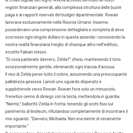
le chiavi digitali del regno. Aveva accesso illimitato ai nostri
registri finanziari generali, alla complessa struttura delle buste
paga e ai rapporti riservati del budget dipartimentale. Rowan
lavorava esclusivamente nelle Risorse Umane. Insieme,
possedevano una comprensione dettagliata e completa di dove
scorresse ogni singolo dollaro in questa azienda—conoscendo la
nostra realtà finanziaria meglio di chiunque altro nell’edificio,
eccetto Fabian stesso.
“Di cosa parlavate davvero, Zelda?” chiesi, mantenendo il tono
eccezionalmente gentile, eliminando ogni traccia d’accusa.
Il viso di Zelda perse tutto il colore, assumendo una preoccupante
pallidezza gessosa. Lanciò uno sguardo disperato e
supplichevole verso Rowan. Rowan fece solo un minuscolo,
frenetico cenno di diniego con la testa, mettendola in guardia.
“Niente,” balbettò Zelda in fretta, tenendo gli occhi fissi sul
pavimento di linoleum, rifiutandosi completamente di incontrare il
mio sguardo. “Davvero, Michaela. Non era niente di veramente
importante.”