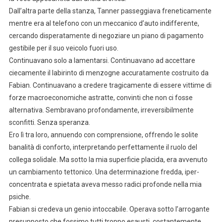
Dall’altra parte della stanza, Tanner passeggiava freneticamente
mentre era al telefono con un meccanico d’auto indifferente,
cercando disperatamente di negoziare un piano di pagamento
gestibile per il suo veicolo fuori uso.
Continuavano solo a lamentarsi. Continuavano ad accettare
ciecamente il labirinto di menzogne accuratamente costruito da
Fabian. Continuavano a credere tragicamente di essere vittime di
forze macroeconomiche astratte, convinti che non ci fosse
alternativa. Sembravano profondamente, irreversibilmente
sconfitti. Senza speranza.
Ero lì tra loro, annuendo con comprensione, offrendo le solite
banalità di conforto, interpretando perfettamente il ruolo del
collega solidale. Ma sotto la mia superficie placida, era avvenuto
un cambiamento tettonico. Una determinazione fredda, iper-
concentrata e spietata aveva messo radici profonde nella mia
psiche.
Fabian si credeva un genio intoccabile. Operava sotto l’arrogante
presupposto che fossimo tutti troppo esausti, costantemente