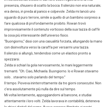
presenza, chiusero di scatto la bocca. Il silenzio non era naturale;
era denso, in preda al panico e colpevole. Zelda mi lanciò uno
sguardo di puro terrore, simile a quello di un bambino sorpreso a
fare qualcosa di profondamente proibito. Rowan trovò
improvvisamente il contenuto vorticoso della sua tazza di caffè
la cosa più interessante dell’universo fisico.
“Buongiorno,” dissi con una casualità forzata, allungando la mano
con disinvoltura verso la caraffa per versarmi una tazza.
Il silenzio si allungò, tendendosi come un elastico pronto a
spezzarsi.
Zelda si schiarì la gola nervosamente, le mani leggermente
tremanti. “Oh. Ciao, Michaela. Buongiorno. Io e Rowan stavamo
solo… stavamo solo parlando del tempo.”
Il tempo. Pioveva ininterrottamente da tre giorni consecutivi. Non
c’era assolutamente più nulla da dire sul tempo.
Mi voltai lentamente, appoggiandomi al bancone, e studiai
attentamente i loro volti. Zelda lavorava in contabilità; deteneva