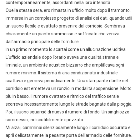
contemporaneamente, assordanti nella loro intensità.
Quella stessa sera, ero rimasta in ufficio molto dopo il tramonto,
immersa in un complesso progetto di analisi dei dati, quando udii
un suono flebile e ovattato provenire dal corridoio. Sembrava
chiaramente un pianto sommesso e soffocato che veniva
dall’armadio principale delle forniture.
In un primo momento lo scartai come un’allucinazione uditiva.
L’ufficio aziendale dopo l’orario aveva una qualità strana e
liminale, un ambiente acustico bizzarro che amplificava ogni
rumore minimo. Il sistema di aria condizionata industriale
scattava e gemeva periodicamente. Una stampante ribelle nel
corridoio est emetteva un ronzio in modalità sospensione. Molto
più in basso, il rumore ovattato e ritmico del traffico serale
scorreva incessantemente lungo le strade bagnate dalla pioggia.
Poi, il suono squarciò di nuovo il rumore di fondo. Un singhiozzo
sommesso, indiscutibilmente spezzato.
Mi alzai, camminai silenziosamente lungo il corridoio oscurato e
aprii delicatamente la pesante porta dell’armadio delle forniture.