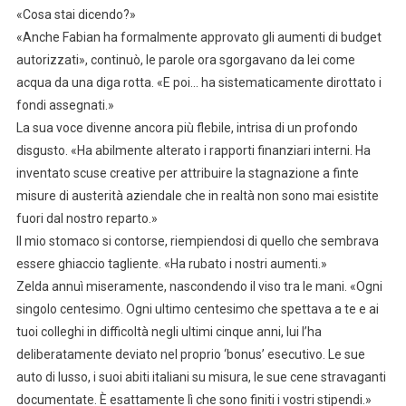
«Cosa stai dicendo?»
«Anche Fabian ha formalmente approvato gli aumenti di budget
autorizzati», continuò, le parole ora sgorgavano da lei come
acqua da una diga rotta. «E poi… ha sistematicamente dirottato i
fondi assegnati.»
La sua voce divenne ancora più flebile, intrisa di un profondo
disgusto. «Ha abilmente alterato i rapporti finanziari interni. Ha
inventato scuse creative per attribuire la stagnazione a finte
misure di austerità aziendale che in realtà non sono mai esistite
fuori dal nostro reparto.»
Il mio stomaco si contorse, riempiendosi di quello che sembrava
essere ghiaccio tagliente. «Ha rubato i nostri aumenti.»
Zelda annuì miseramente, nascondendo il viso tra le mani. «Ogni
singolo centesimo. Ogni ultimo centesimo che spettava a te e ai
tuoi colleghi in difficoltà negli ultimi cinque anni, lui l’ha
deliberatamente deviato nel proprio ‘bonus’ esecutivo. Le sue
auto di lusso, i suoi abiti italiani su misura, le sue cene stravaganti
documentate. È esattamente lì che sono finiti i vostri stipendi.»