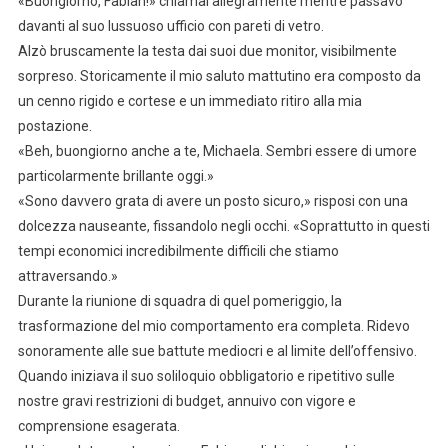
«Buongiorno, Fabian!» chiamai allegramente mentre passavo
davanti al suo lussuoso ufficio con pareti di vetro.
Alzò bruscamente la testa dai suoi due monitor, visibilmente
sorpreso. Storicamente il mio saluto mattutino era composto da
un cenno rigido e cortese e un immediato ritiro alla mia
postazione.
«Beh, buongiorno anche a te, Michaela. Sembri essere di umore
particolarmente brillante oggi.»
«Sono davvero grata di avere un posto sicuro,» risposi con una
dolcezza nauseante, fissandolo negli occhi. «Soprattutto in questi
tempi economici incredibilmente difficili che stiamo
attraversando.»
Durante la riunione di squadra di quel pomeriggio, la
trasformazione del mio comportamento era completa. Ridevo
sonoramente alle sue battute mediocri e al limite dell’offensivo.
Quando iniziava il suo soliloquio obbligatorio e ripetitivo sulle
nostre gravi restrizioni di budget, annuivo con vigore e
comprensione esagerata.