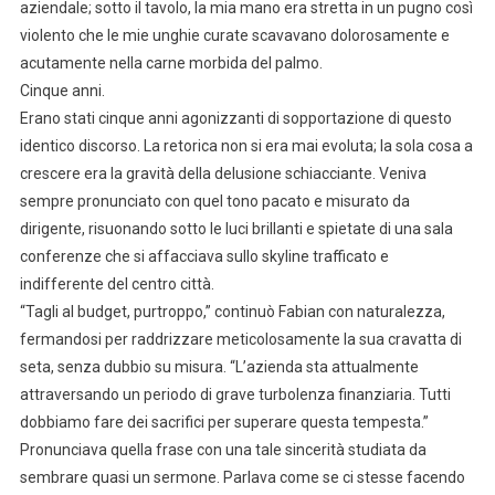
aziendale; sotto il tavolo, la mia mano era stretta in un pugno così
violento che le mie unghie curate scavavano dolorosamente e
acutamente nella carne morbida del palmo.
Cinque anni.
Erano stati cinque anni agonizzanti di sopportazione di questo
identico discorso. La retorica non si era mai evoluta; la sola cosa a
crescere era la gravità della delusione schiacciante. Veniva
sempre pronunciato con quel tono pacato e misurato da
dirigente, risuonando sotto le luci brillanti e spietate di una sala
conferenze che si affacciava sullo skyline trafficato e
indifferente del centro città.
“Tagli al budget, purtroppo,” continuò Fabian con naturalezza,
fermandosi per raddrizzare meticolosamente la sua cravatta di
seta, senza dubbio su misura. “L’azienda sta attualmente
attraversando un periodo di grave turbolenza finanziaria. Tutti
dobbiamo fare dei sacrifici per superare questa tempesta.”
Pronunciava quella frase con una tale sincerità studiata da
sembrare quasi un sermone. Parlava come se ci stesse facendo