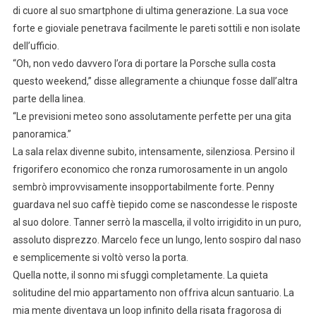
di cuore al suo smartphone di ultima generazione. La sua voce
forte e gioviale penetrava facilmente le pareti sottili e non isolate
dell’ufficio.
“Oh, non vedo davvero l’ora di portare la Porsche sulla costa
questo weekend,” disse allegramente a chiunque fosse dall’altra
parte della linea.
“Le previsioni meteo sono assolutamente perfette per una gita
panoramica.”
La sala relax divenne subito, intensamente, silenziosa. Persino il
frigorifero economico che ronza rumorosamente in un angolo
sembrò improvvisamente insopportabilmente forte. Penny
guardava nel suo caffè tiepido come se nascondesse le risposte
al suo dolore. Tanner serrò la mascella, il volto irrigidito in un puro,
assoluto disprezzo. Marcelo fece un lungo, lento sospiro dal naso
e semplicemente si voltò verso la porta.
Quella notte, il sonno mi sfuggì completamente. La quieta
solitudine del mio appartamento non offriva alcun santuario. La
mia mente diventava un loop infinito della risata fragorosa di