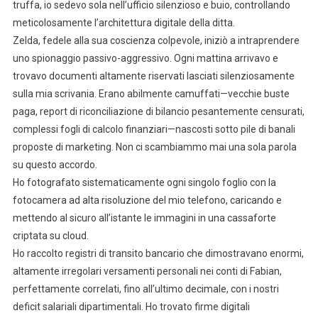
truffa, io sedevo sola nell’ufficio silenzioso e buio, controllando
meticolosamente l’architettura digitale della ditta.
Zelda, fedele alla sua coscienza colpevole, iniziò a intraprendere
uno spionaggio passivo-aggressivo. Ogni mattina arrivavo e
trovavo documenti altamente riservati lasciati silenziosamente
sulla mia scrivania. Erano abilmente camuffati—vecchie buste
paga, report di riconciliazione di bilancio pesantemente censurati,
complessi fogli di calcolo finanziari—nascosti sotto pile di banali
proposte di marketing. Non ci scambiammo mai una sola parola
su questo accordo.
Ho fotografato sistematicamente ogni singolo foglio con la
fotocamera ad alta risoluzione del mio telefono, caricando e
mettendo al sicuro all’istante le immagini in una cassaforte
criptata su cloud.
Ho raccolto registri di transito bancario che dimostravano enormi,
altamente irregolari versamenti personali nei conti di Fabian,
perfettamente correlati, fino all’ultimo decimale, con i nostri
deficit salariali dipartimentali. Ho trovato firme digitali