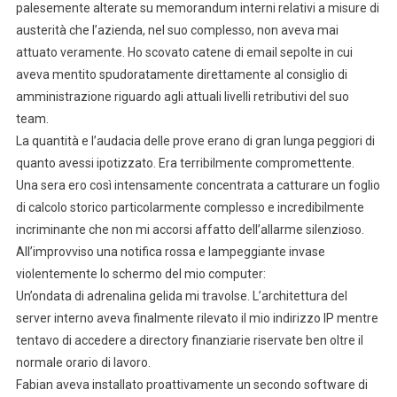
palesemente alterate su memorandum interni relativi a misure di
austerità che l’azienda, nel suo complesso, non aveva mai
attuato veramente. Ho scovato catene di email sepolte in cui
aveva mentito spudoratamente direttamente al consiglio di
amministrazione riguardo agli attuali livelli retributivi del suo
team.
La quantità e l’audacia delle prove erano di gran lunga peggiori di
quanto avessi ipotizzato. Era terribilmente compromettente.
Una sera ero così intensamente concentrata a catturare un foglio
di calcolo storico particolarmente complesso e incredibilmente
incriminante che non mi accorsi affatto dell’allarme silenzioso.
All’improvviso una notifica rossa e lampeggiante invase
violentemente lo schermo del mio computer:
Un’ondata di adrenalina gelida mi travolse. L’architettura del
server interno aveva finalmente rilevato il mio indirizzo IP mentre
tentavo di accedere a directory finanziarie riservate ben oltre il
normale orario di lavoro.
Fabian aveva installato proattivamente un secondo software di