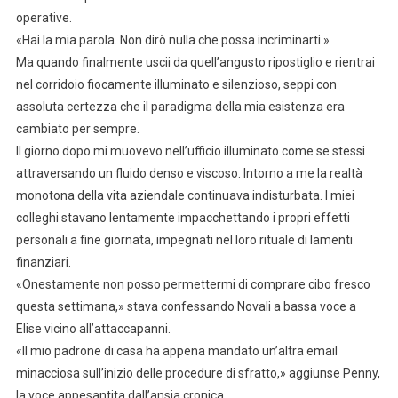
operative.
«Hai la mia parola. Non dirò nulla che possa incriminarti.»
Ma quando finalmente uscii da quell’angusto ripostiglio e rientrai
nel corridoio fiocamente illuminato e silenzioso, seppi con
assoluta certezza che il paradigma della mia esistenza era
cambiato per sempre.
Il giorno dopo mi muovevo nell’ufficio illuminato come se stessi
attraversando un fluido denso e viscoso. Intorno a me la realtà
monotona della vita aziendale continuava indisturbata. I miei
colleghi stavano lentamente impacchettando i propri effetti
personali a fine giornata, impegnati nel loro rituale di lamenti
finanziari.
«Onestamente non posso permettermi di comprare cibo fresco
questa settimana,» stava confessando Novali a bassa voce a
Elise vicino all’attaccapanni.
«Il mio padrone di casa ha appena mandato un’altra email
minacciosa sull’inizio delle procedure di sfratto,» aggiunse Penny,
la voce appesantita dall’ansia cronica.