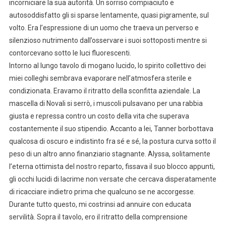
incorniciare la sua autorità. Un sorriso compiaciuto e
autosoddisfatto gli si sparse lentamente, quasi pigramente, sul
volto. Era l’espressione di un uomo che traeva un perverso e
silenzioso nutrimento dall’osservare i suoi sottoposti mentre si
contorcevano sotto le luci fluorescenti.
Intorno al lungo tavolo di mogano lucido, lo spirito collettivo dei
miei colleghi sembrava evaporare nell’atmosfera sterile e
condizionata. Eravamo il ritratto della sconfitta aziendale. La
mascella di Novali si serrò, i muscoli pulsavano per una rabbia
giusta e repressa contro un costo della vita che superava
costantemente il suo stipendio. Accanto a lei, Tanner borbottava
qualcosa di oscuro e indistinto fra sé e sé, la postura curva sotto il
peso di un altro anno finanziario stagnante. Alyssa, solitamente
l’eterna ottimista del nostro reparto, fissava il suo blocco appunti,
gli occhi lucidi di lacrime non versate che cercava disperatamente
di ricacciare indietro prima che qualcuno se ne accorgesse.
Durante tutto questo, mi costrinsi ad annuire con educata
servilità. Sopra il tavolo, ero il ritratto della comprensione