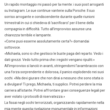
Un rapido montaggio mi passò per la mente: i suoi post arroganti
su Instagram. Le sue continue vanterie sulla Porsche. Il suo
sorriso arrogante e condiscendente durante quelle riunioni
trimestrali in cui ci chiedeva di ‘sacrificarci’ per il bene della
compagnia in difficoltà. Tutto all’improvviso assunse una
chiarezza terribile e lampante.
«Come puoi esserne assolutamente certa?» domandai
sottovoce.
«Michaela, sono io che gestisco le buste paga del reparto. Vedo i
dati grezzi. Vedo tutto prima che i registri vengano ripuliti.»
All’improvviso si lanciò in avanti, stringendomi l’avambraccio con
una forza sorprendente e dolorosa, il panico esplodendo nei suoi
occhi. «Ma devi giurare che non dirai a nessuno che sono stata io
a divulgare! Ti prego, Michaela, ti supplico. Potrei perdere la mia
carriera all’istante. Potrei affrontare gravi conseguenze legali per
aver violato i protocolli di riservatezza.»
La fissai negli occhi terrorizzati, organizzando rapidamente nella
mia mente questa rivelazione monumentale in informazioni