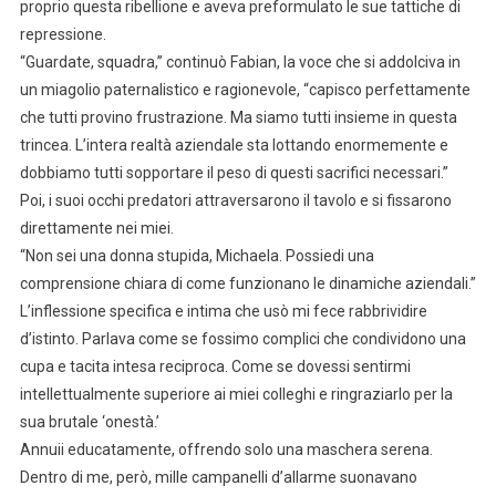
proprio questa ribellione e aveva preformulato le sue tattiche di
repressione.
“Guardate, squadra,” continuò Fabian, la voce che si addolciva in
un miagolio paternalistico e ragionevole, “capisco perfettamente
che tutti provino frustrazione. Ma siamo tutti insieme in questa
trincea. L’intera realtà aziendale sta lottando enormemente e
dobbiamo tutti sopportare il peso di questi sacrifici necessari.”
Poi, i suoi occhi predatori attraversarono il tavolo e si fissarono
direttamente nei miei.
“Non sei una donna stupida, Michaela. Possiedi una
comprensione chiara di come funzionano le dinamiche aziendali.”
L’inflessione specifica e intima che usò mi fece rabbrividire
d’istinto. Parlava come se fossimo complici che condividono una
cupa e tacita intesa reciproca. Come se dovessi sentirmi
intellettualmente superiore ai miei colleghi e ringraziarlo per la
sua brutale ‘onestà.’
Annuii educatamente, offrendo solo una maschera serena.
Dentro di me, però, mille campanelli d’allarme suonavano