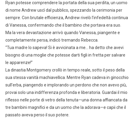
Ryan potesse comprendere la portata della sua perdita, un uomo
di nome Andrew uscì dal pubblico, spezzando la cerimonia per
sempre. Con brutale efficienza, Andrew rivelò l’infedeltà continua
di Vanessa, confermando che il bambino che portava era suo.
Ma la vera devastazione arrivò quando Vanessa, piangente e
completamente persa, indicò tremando Rebecca.
“Tua madre lo sapeva! Si è avvicinata a me… ha detto che avevi
bisogno di una moglie che potesse darti figli in fretta per salvare
le apparenze!”
La dinastia Montgomery crollò in tempo reale, sotto il peso della
sua stessa vanità machiavellica. Mentre Ryan cadeva in ginocchio
sull’erba, piangendo e implorando un perdono che non avevo più,
provai solo una indifferenza profonda e liberatoria. Guardai il mio
riflesso nelle porte di vetro della tenuta—una donna affiancata da
tre bambini magnifici e da un uomo che la adorava—e capii che il
passato aveva perso il suo potere.