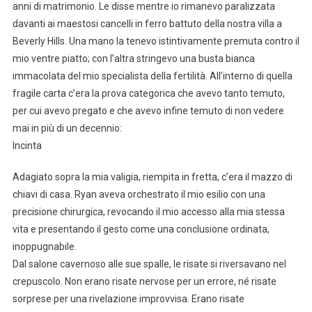
anni di matrimonio. Le disse mentre io rimanevo paralizzata
davanti ai maestosi cancelli in ferro battuto della nostra villa a
Beverly Hills. Una mano la tenevo istintivamente premuta contro il
mio ventre piatto; con l’altra stringevo una busta bianca
immacolata del mio specialista della fertilità. All’interno di quella
fragile carta c’era la prova categorica che avevo tanto temuto,
per cui avevo pregato e che avevo infine temuto di non vedere
mai in più di un decennio:
Incinta
Adagiato sopra la mia valigia, riempita in fretta, c’era il mazzo di
chiavi di casa. Ryan aveva orchestrato il mio esilio con una
precisione chirurgica, revocando il mio accesso alla mia stessa
vita e presentando il gesto come una conclusione ordinata,
inoppugnabile.
Dal salone cavernoso alle sue spalle, le risate si riversavano nel
crepuscolo. Non erano risate nervose per un errore, né risate
sorprese per una rivelazione improvvisa. Erano risate