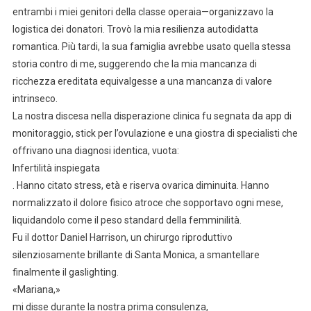
entrambi i miei genitori della classe operaia—organizzavo la
logistica dei donatori. Trovò la mia resilienza autodidatta
romantica. Più tardi, la sua famiglia avrebbe usato quella stessa
storia contro di me, suggerendo che la mia mancanza di
ricchezza ereditata equivalgesse a una mancanza di valore
intrinseco.
La nostra discesa nella disperazione clinica fu segnata da app di
monitoraggio, stick per l’ovulazione e una giostra di specialisti che
offrivano una diagnosi identica, vuota:
Infertilità inspiegata
. Hanno citato stress, età e riserva ovarica diminuita. Hanno
normalizzato il dolore fisico atroce che sopportavo ogni mese,
liquidandolo come il peso standard della femminilità.
Fu il dottor Daniel Harrison, un chirurgo riproduttivo
silenziosamente brillante di Santa Monica, a smantellare
finalmente il gaslighting.
«Mariana,»
mi disse durante la nostra prima consulenza,