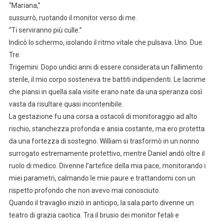
“Mariana,”
sussurrò, ruotando il monitor verso di me.
“Ti serviranno più culle.”
Indicò lo schermo, isolando il ritmo vitale che pulsava. Uno. Due.
Tre.
Trigemini. Dopo undici anni di essere considerata un fallimento
sterile, il mio corpo sosteneva tre battiti indipendenti. Le lacrime
che piansi in quella sala visite erano nate da una speranza così
vasta da risultare quasi incontenibile.
La gestazione fu una corsa a ostacoli di monitoraggio ad alto
rischio, stanchezza profonda e ansia costante, ma ero protetta
da una fortezza di sostegno. William si trasformò in un nonno
surrogato estremamente protettivo, mentre Daniel andò oltre il
ruolo di medico. Divenne l’artefice della mia pace, monitorando i
miei parametri, calmando le mie paure e trattandomi con un
rispetto profondo che non avevo mai conosciuto.
Quando il travaglio iniziò in anticipo, la sala parto divenne un
teatro di grazia caotica. Tra il brusio dei monitor fetali e