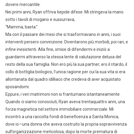
dovere mercantile.
Nei primi anni, Ryan offriva tiepide difese. Mi stringeva la mano
sotto i tavoli di mogano e sussurrava,
“Mamma, basta.”
Ma con il passare dei mesi che si trasformavano in anni, i suoi
interventi persero convinzione. Diventarono più morbidi, poi rari, e
infine inesistenti. Alla fine, smise di difendermi e iniziò a
guardarmi attraverso la stessa lente di valutazione delusa del
resto della sua famiglia. Non ero più la sua partner; ero il ritardo, il
collo di bottiglia biologico, l’unica ragione per cui la sua vita si era
allontanata dal quadro idilliaco che credeva di aver acquistato
sposandomi.
Eppure, i veri matrimoni non si frantumano istantaneamente.
Quando ci siamo conosciuti, Ryan aveva trentaquattro anni, una
forza magnetica nel settore immobiliare commerciale. Mi
incontrò a una raccolta fondi di beneficenza a Santa Monica,
dove io—una donna che aveva costruito la propria sopravvivenza
sull’organizzazione meticolosa, dopo la morte prematura di