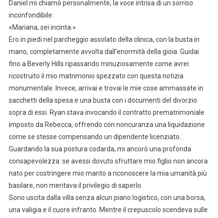
Daniel mi chiamò personalmente, la voce intrisa di un sorriso
inconfondibile:
«Mariana, sei incinta.»
Ero in piedi nel parcheggio assolato della clinica, con la busta in
mano, completamente avvolta dall’enormità della gioia. Guidai
fino a Beverly Hills ripassando minuziosamente come avrei
ricostruito il mio matrimonio spezzato con questa notizia
monumentale. Invece, arrivai e trovai le mie cose ammassate in
sacchetti della spesa e una busta con i documenti del divorzio
sopra di essi. Ryan stava invocando il contratto prematrimoniale
imposto da Rebecca, offrendo con noncuranza una liquidazione
come se stesse compensando un dipendente licenziato.
Guardando la sua postura codarda, mi ancorò una profonda
consapevolezza: se avessi dovuto sfruttare mio figlio non ancora
nato per costringere mio marito a riconoscere la mia umanità più
basilare, non meritava il privilegio di saperlo.
Sono uscita dalla villa senza alcun piano logistico, con una borsa,
una valigia e il cuore infranto. Mentre il crepuscolo scendeva sulle