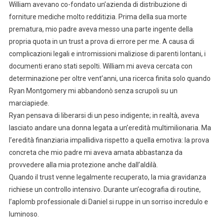
William avevano co-fondato un’azienda di distribuzione di
forniture mediche molto redditizia. Prima della sua morte
prematura, mio padre aveva messo una parte ingente della
propria quota in un trust a prova di errore per me. A causa di
complicazioni legali e intromissioni maliziose di parenti lontani, i
documenti erano stati sepolti. William mi aveva cercata con
determinazione per oltre vent’anni, una ricerca finita solo quando
Ryan Montgomery mi abbandonò senza scrupoli su un
marciapiede.
Ryan pensava di liberarsi di un peso indigente; in realtà, aveva
lasciato andare una donna legata a un’eredità multimilionaria. Ma
l’eredità finanziaria impallidiva rispetto a quella emotiva: la prova
concreta che mio padre mi aveva amata abbastanza da
provvedere alla mia protezione anche dall’aldilà.
Quando il trust venne legalmente recuperato, la mia gravidanza
richiese un controllo intensivo. Durante un’ecografia di routine,
l’aplomb professionale di Daniel si ruppe in un sorriso incredulo e
luminoso.