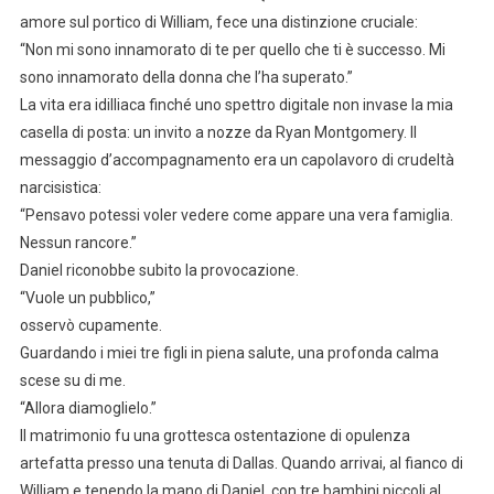
amore sul portico di William, fece una distinzione cruciale:
“Non mi sono innamorato di te per quello che ti è successo. Mi
sono innamorato della donna che l’ha superato.”
La vita era idilliaca finché uno spettro digitale non invase la mia
casella di posta: un invito a nozze da Ryan Montgomery. Il
messaggio d’accompagnamento era un capolavoro di crudeltà
narcisistica:
“Pensavo potessi voler vedere come appare una vera famiglia.
Nessun rancore.”
Daniel riconobbe subito la provocazione.
“Vuole un pubblico,”
osservò cupamente.
Guardando i miei tre figli in piena salute, una profonda calma
scese su di me.
“Allora diamoglielo.”
Il matrimonio fu una grottesca ostentazione di opulenza
artefatta presso una tenuta di Dallas. Quando arrivai, al fianco di
William e tenendo la mano di Daniel, con tre bambini piccoli al