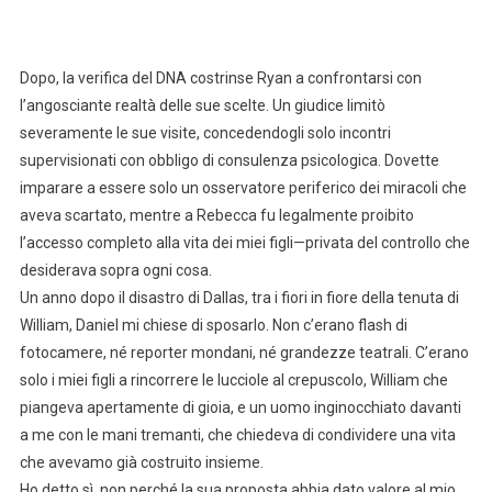
Dopo, la verifica del DNA costrinse Ryan a confrontarsi con
l’angosciante realtà delle sue scelte. Un giudice limitò
severamente le sue visite, concedendogli solo incontri
supervisionati con obbligo di consulenza psicologica. Dovette
imparare a essere solo un osservatore periferico dei miracoli che
aveva scartato, mentre a Rebecca fu legalmente proibito
l’accesso completo alla vita dei miei figli—privata del controllo che
desiderava sopra ogni cosa.
Un anno dopo il disastro di Dallas, tra i fiori in fiore della tenuta di
William, Daniel mi chiese di sposarlo. Non c’erano flash di
fotocamere, né reporter mondani, né grandezze teatrali. C’erano
solo i miei figli a rincorrere le lucciole al crepuscolo, William che
piangeva apertamente di gioia, e un uomo inginocchiato davanti
a me con le mani tremanti, che chiedeva di condividere una vita
che avevamo già costruito insieme.
Ho detto sì, non perché la sua proposta abbia dato valore al mio