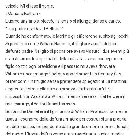
veicolo. Mi chiese il nome.
«Mariana Beltran.»
L’uomo anziano si bloccò. Il silenzio si allungò, denso e carico.
“Tuo padre era David Beltran?”
Quando ho confermato, le lacrime gli affiorarono subito agli occhi.
Si presentò come William Harrison, il migliore amico del mio
defunto padre. Nel giro di poche ore avevo vissuto i due eventi più
statisticamente improbabili della mia vita: avevo concepito un
figlio contro ogni previsione e il passato mi aveva ritrovata.
William mi accompagnò nel suo appartamento a Century City,
offrendomi un rifugio senza pretendere spiegazioni. La mattina
seguente, entrai nella sala da pranzo e affrontai un’altra
impossibilità. Accanto a William, mentre versava il caffè, c’era il
mio chirurgo, il dottor Daniel Harrison.
Scoprii che Daniel era il figlio unico di William. Professionalmente
usava il cognome della defunta madre per costruirsi una propria
eredità medica, indipendente dalla grande ombra imprenditoriale
del padre. L’ironia dell’universo era straordinaria: l’unico medico