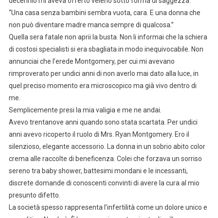
decennio mi aveva offerto veleno sotto forma di saggezza:
“Una casa senza bambini sembra vuota, cara. E una donna che
non può diventare madre manca sempre di qualcosa.”
Quella sera fatale non aprii la busta. Non li informai che la schiera
di costosi specialisti si era sbagliata in modo inequivocabile. Non
annunciai che l’erede Montgomery, per cui mi avevano
rimproverato per undici anni di non averlo mai dato alla luce, in
quel preciso momento era microscopico ma già vivo dentro di
me.
Semplicemente presi la mia valigia e me ne andai.
Avevo trentanove anni quando sono stata scartata. Per undici
anni avevo ricoperto il ruolo di Mrs. Ryan Montgomery. Ero il
silenzioso, elegante accessorio. La donna in un sobrio abito color
crema alle raccolte di beneficenza. Colei che forzava un sorriso
sereno tra baby shower, battesimi mondani e le incessanti,
discrete domande di conoscenti convinti di avere la cura al mio
presunto difetto.
La società spesso rappresenta l’infertilità come un dolore unico e