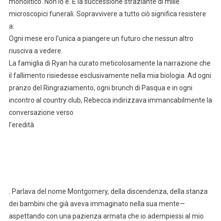
monolitico. Non lo è. È la successione straziante di mille
microscopici funerali. Sopravvivere a tutto ciò significa resistere
a:
Ogni mese ero l’unica a piangere un futuro che nessun altro
riusciva a vedere.
La famiglia di Ryan ha curato meticolosamente la narrazione che
il fallimento risiedesse esclusivamente nella mia biologia. Ad ogni
pranzo del Ringraziamento, ogni brunch di Pasqua e in ogni
incontro al country club, Rebecca indirizzava immancabilmente la
conversazione verso
l’eredità
. Parlava del nome Montgomery, della discendenza, della stanza
dei bambini che già aveva immaginato nella sua mente—
aspettando con una pazienza armata che io adempiessi al mio