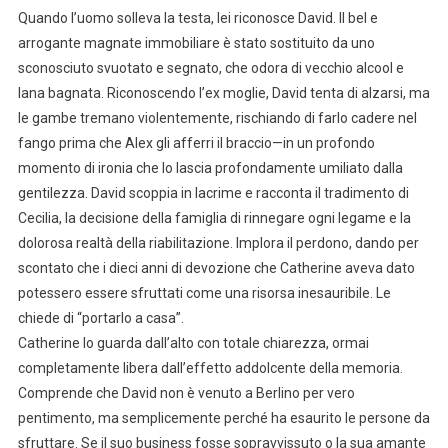
Quando l’uomo solleva la testa, lei riconosce David. Il bel e
arrogante magnate immobiliare è stato sostituito da uno
sconosciuto svuotato e segnato, che odora di vecchio alcool e
lana bagnata. Riconoscendo l’ex moglie, David tenta di alzarsi, ma
le gambe tremano violentemente, rischiando di farlo cadere nel
fango prima che Alex gli afferri il braccio—in un profondo
momento di ironia che lo lascia profondamente umiliato dalla
gentilezza. David scoppia in lacrime e racconta il tradimento di
Cecilia, la decisione della famiglia di rinnegare ogni legame e la
dolorosa realtà della riabilitazione. Implora il perdono, dando per
scontato che i dieci anni di devozione che Catherine aveva dato
potessero essere sfruttati come una risorsa inesauribile. Le
chiede di “portarlo a casa”.
Catherine lo guarda dall’alto con totale chiarezza, ormai
completamente libera dall’effetto addolcente della memoria.
Comprende che David non è venuto a Berlino per vero
pentimento, ma semplicemente perché ha esaurito le persone da
sfruttare. Se il suo business fosse sopravvissuto o la sua amante