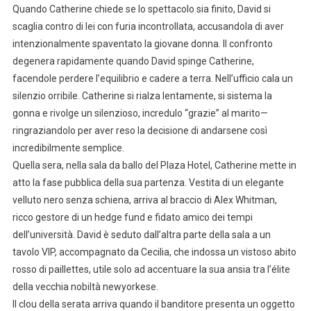
Quando Catherine chiede se lo spettacolo sia finito, David si
scaglia contro di lei con furia incontrollata, accusandola di aver
intenzionalmente spaventato la giovane donna. Il confronto
degenera rapidamente quando David spinge Catherine,
facendole perdere l’equilibrio e cadere a terra. Nell’ufficio cala un
silenzio orribile. Catherine si rialza lentamente, si sistema la
gonna e rivolge un silenzioso, incredulo “grazie” al marito—
ringraziandolo per aver reso la decisione di andarsene così
incredibilmente semplice.
Quella sera, nella sala da ballo del Plaza Hotel, Catherine mette in
atto la fase pubblica della sua partenza. Vestita di un elegante
velluto nero senza schiena, arriva al braccio di Alex Whitman,
ricco gestore di un hedge fund e fidato amico dei tempi
dell’università. David è seduto dall’altra parte della sala a un
tavolo VIP, accompagnato da Cecilia, che indossa un vistoso abito
rosso di paillettes, utile solo ad accentuare la sua ansia tra l’élite
della vecchia nobiltà newyorkese.
Il clou della serata arriva quando il banditore presenta un oggetto