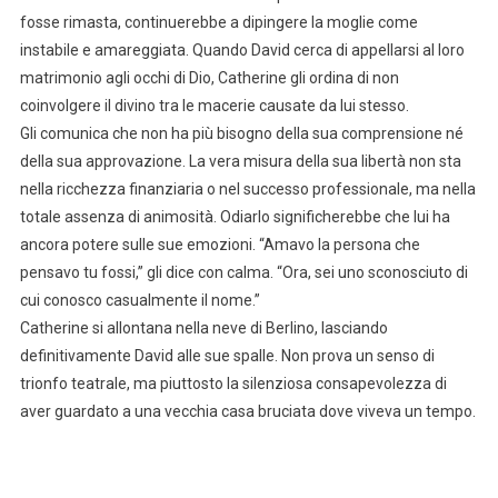
fosse rimasta, continuerebbe a dipingere la moglie come
instabile e amareggiata. Quando David cerca di appellarsi al loro
matrimonio agli occhi di Dio, Catherine gli ordina di non
coinvolgere il divino tra le macerie causate da lui stesso.
Gli comunica che non ha più bisogno della sua comprensione né
della sua approvazione. La vera misura della sua libertà non sta
nella ricchezza finanziaria o nel successo professionale, ma nella
totale assenza di animosità. Odiarlo significherebbe che lui ha
ancora potere sulle sue emozioni. “Amavo la persona che
pensavo tu fossi,” gli dice con calma. “Ora, sei uno sconosciuto di
cui conosco casualmente il nome.”
Catherine si allontana nella neve di Berlino, lasciando
definitivamente David alle sue spalle. Non prova un senso di
trionfo teatrale, ma piuttosto la silenziosa consapevolezza di
aver guardato a una vecchia casa bruciata dove viveva un tempo.