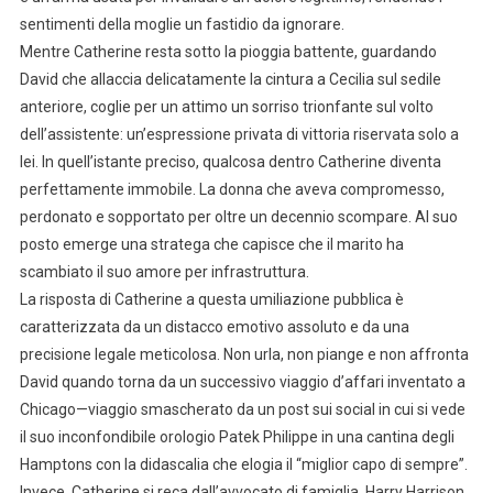
sentimenti della moglie un fastidio da ignorare.
Mentre Catherine resta sotto la pioggia battente, guardando
David che allaccia delicatamente la cintura a Cecilia sul sedile
anteriore, coglie per un attimo un sorriso trionfante sul volto
dell’assistente: un’espressione privata di vittoria riservata solo a
lei. In quell’istante preciso, qualcosa dentro Catherine diventa
perfettamente immobile. La donna che aveva compromesso,
perdonato e sopportato per oltre un decennio scompare. Al suo
posto emerge una stratega che capisce che il marito ha
scambiato il suo amore per infrastruttura.
La risposta di Catherine a questa umiliazione pubblica è
caratterizzata da un distacco emotivo assoluto e da una
precisione legale meticolosa. Non urla, non piange e non affronta
David quando torna da un successivo viaggio d’affari inventato a
Chicago—viaggio smascherato da un post sui social in cui si vede
il suo inconfondibile orologio Patek Philippe in una cantina degli
Hamptons con la didascalia che elogia il “miglior capo di sempre”.
Invece, Catherine si reca dall’avvocato di famiglia, Harry Harrison,