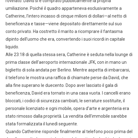
rovinato. David si è comprato pubblicamente la propria
umiliazione. Poiché il quadro apparteneva esclusivamente a
Catherine, l’intero incasso di cinque milioni di dollari—al netto di
beneficenza e tasse—viene depositato direttamente sul suo
conto privato. Ha costretto il marito a ricomprare il fantasma
dipinto dell’uomo che era, convertendo i suoi ricordi in capitale
liquido.
Alle 23:18 di quella stessa sera, Catherine è seduta nella lounge di
prima classe dell’aeroporto internazionale JFK, con in mano un
biglietto di sola andata per Berlino. Mentre aspetta di imbarcarsi,
il telefono le mostra una raffica di chiamate perse da David, che
alla fine superano le duecento. Dopo aver lasciato il gala di
beneficenza, David era tornato in una casa vuota. I cancelli erano
bloccati, i codici di sicurezza cambiati, le serrature sostituite, il
personale licenziato e ogni mobile, opera d’arte e argenteria era
stato rimosso dalla proprietà. La vendita dell’immobile sarebbe
stata formalizzata il lunedì seguente.
Quando Catherine risponde finalmente al telefono poco prima del