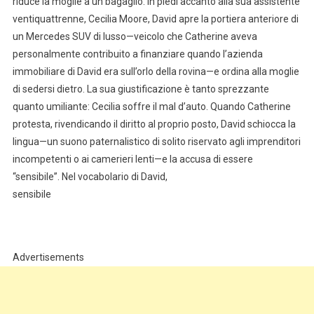
riduce la moglie a un bagaglio. In piedi accanto alla sua assistente
ventiquattrenne, Cecilia Moore, David apre la portiera anteriore di
un Mercedes SUV di lusso—veicolo che Catherine aveva
personalmente contribuito a finanziare quando l’azienda
immobiliare di David era sull’orlo della rovina—e ordina alla moglie
di sedersi dietro. La sua giustificazione è tanto sprezzante
quanto umiliante: Cecilia soffre il mal d’auto. Quando Catherine
protesta, rivendicando il diritto al proprio posto, David schiocca la
lingua—un suono paternalistico di solito riservato agli imprenditori
incompetenti o ai camerieri lenti—e la accusa di essere
“sensibile”. Nel vocabolario di David,
sensibile
Advertisements