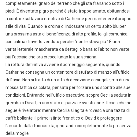
completamente ignaro del terreno che gli sta franando sotto i
piedi. È diventato pigro perché è stato troppo amato, abituandosi
a contare sul lavoro emotivo di Catherine per mantenere il proprio
stile di vita. Quando le ordina di indossare un certo abito blu per
una prossima asta di beneficenza di alto profilo, lei gli comunica
con calma di averlo venduto perché “non le stava più.” È una
verità letterale mascherata da dettaglio banale: l’abito non veste
più l’acciaio che ora cresce lungo la sua schiena.
La rottura definitiva avviene il pomeriggio seguente, quando
Catherine consegna un contenitore di stufato di manzo all’ufficio
di David. Non si tratta di un atto di devozione coniugale, ma di una
mossa tattica calcolata, pensata per forzare uno scontro alle sue
condizioni. Entrando nell’ufficio esecutivo, scopre Cecilia seduta in
grembo a David, in uno stato di parziale svestizione. Il caos che ne
segue è rivelatore: mentre Cecilia si agita e rovescia una tazza di
caffè bollente, il primo istinto frenetico di David è proteggere
l’amante dalla fuoriuscita, ignorando completamente la presenza
della moglie.