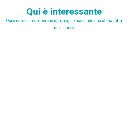
Skip
Qui è interessante
to
content
Qui è interessante, perché ogni angolo nasconde una storia tutta
da scoprire