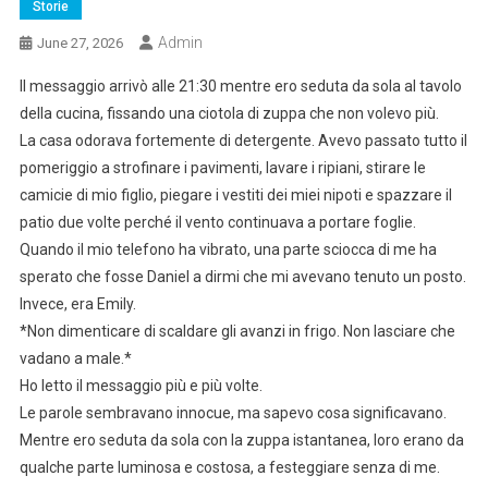
Storie
Admin
June 27, 2026
Il messaggio arrivò alle 21:30 mentre ero seduta da sola al tavolo
della cucina, fissando una ciotola di zuppa che non volevo più.
La casa odorava fortemente di detergente. Avevo passato tutto il
pomeriggio a strofinare i pavimenti, lavare i ripiani, stirare le
camicie di mio figlio, piegare i vestiti dei miei nipoti e spazzare il
patio due volte perché il vento continuava a portare foglie.
Quando il mio telefono ha vibrato, una parte sciocca di me ha
sperato che fosse Daniel a dirmi che mi avevano tenuto un posto.
Invece, era Emily.
*Non dimenticare di scaldare gli avanzi in frigo. Non lasciare che
vadano a male.*
Ho letto il messaggio più e più volte.
Le parole sembravano innocue, ma sapevo cosa significavano.
Mentre ero seduta da sola con la zuppa istantanea, loro erano da
qualche parte luminosa e costosa, a festeggiare senza di me.