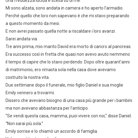
Una freddezza lucida è scesa su di me.
Mi sono alzata, sono andata in camera e ho aperto l’armadio.
Perché quello che loro non sapevano è che mi stavo preparando
a questo momento da mesi.
E non avrei passato quella notte a riscaldare i loro avanzi.
Sarei andata via.
Tre anni prima, mio marito David era morto di cancro al pancreas.
Era successo così in fretta che quasi non avevo avuto nemmeno
il tempo di capire che lo stavo perdendo. Dopo oltre quarant’anni
di matrimonio, ero rimasta sola nella casa dove avevamo
costruito la nostra vita.
Due settimane dopo il funerale, mio figlio Daniel e sua moglie
Emily vennero a trovarmi.
Dissero che avevano bisogno di una casa più grande per i bambini
ma non avevano abbastanza per l’anticipo.
“Se vendi questa casa, mamma, puoi vivere con noi,” disse Daniel.
“Non sarai più sola.”
Emily sorrise e lo chiamò un accordo di famiglia.