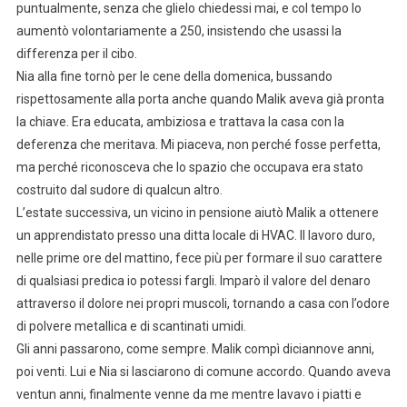
puntualmente, senza che glielo chiedessi mai, e col tempo lo
aumentò volontariamente a 250, insistendo che usassi la
differenza per il cibo.
Nia alla fine tornò per le cene della domenica, bussando
rispettosamente alla porta anche quando Malik aveva già pronta
la chiave. Era educata, ambiziosa e trattava la casa con la
deferenza che meritava. Mi piaceva, non perché fosse perfetta,
ma perché riconosceva che lo spazio che occupava era stato
costruito dal sudore di qualcun altro.
L’estate successiva, un vicino in pensione aiutò Malik a ottenere
un apprendistato presso una ditta locale di HVAC. Il lavoro duro,
nelle prime ore del mattino, fece più per formare il suo carattere
di qualsiasi predica io potessi fargli. Imparò il valore del denaro
attraverso il dolore nei propri muscoli, tornando a casa con l’odore
di polvere metallica e di scantinati umidi.
Gli anni passarono, come sempre. Malik compì diciannove anni,
poi venti. Lui e Nia si lasciarono di comune accordo. Quando aveva
ventun anni, finalmente venne da me mentre lavavo i piatti e