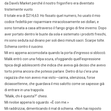
da Dave’s Market perché il nostro frigorifero era diventato
tristemente vuoto.
Il totale era di $214,63. Ho fissato quel numero, ho usato il mio
codice fedeltà per risparmiare miracolosamente sei dollari, e
sono tornata a casa attraverso il fango grigio di fine inverno. Dopo
aver portato dentro le buste da sola e sistemato i prodotti freschi,
mi sono seduta sul divano per soli dieci minuti sacri. Scarpe tolte.
Schiena contro il cuscino.
Mi ero appena accomodata quando la porta d’ingresso si sbloccò.
Malik entrò con una felpa scura, sfoggiando quell’espressione
tipica degli adolescenti che indica che aveva già deciso che avevo
torto prima ancora che potessi parlare. Dietro di lui c’era una
ragazza che non avevo mai visto—carina, silenziosa, forse
diciassettenne, che guardava il mio salotto come se sapesse già
di entrare in una trappola.
“Malik, chi è questa?” chiesi.
Mi rivolse appena lo sguardo. «È con me.»
Mi raddrizzai, dimenticando il mal di schiena. «Non hai risposto