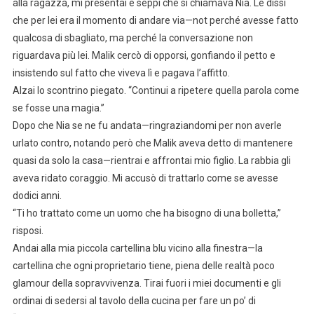
alla ragazza, mi presentai e seppi che si chiamava Nia. Le dissi
che per lei era il momento di andare via—not perché avesse fatto
qualcosa di sbagliato, ma perché la conversazione non
riguardava più lei. Malik cercò di opporsi, gonfiando il petto e
insistendo sul fatto che viveva lì e pagava l’affitto.
Alzai lo scontrino piegato. “Continui a ripetere quella parola come
se fosse una magia.”
Dopo che Nia se ne fu andata—ringraziandomi per non averle
urlato contro, notando però che Malik aveva detto di mantenere
quasi da solo la casa—rientrai e affrontai mio figlio. La rabbia gli
aveva ridato coraggio. Mi accusò di trattarlo come se avesse
dodici anni.
“Ti ho trattato come un uomo che ha bisogno di una bolletta,”
risposi.
Andai alla mia piccola cartellina blu vicino alla finestra—la
cartellina che ogni proprietario tiene, piena delle realtà poco
glamour della sopravvivenza. Tirai fuori i miei documenti e gli
ordinai di sedersi al tavolo della cucina per fare un po’ di