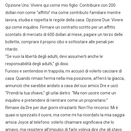
Opzione Uno: Vivere qui come mio figlio. Contribuire con 200
dollari non come “affitto” ma come contributo familiare mentre
lavora, studia e rispetta le regole della casa. Opzione Due: Vivere
qui come inquilino. Firmare un contratto scritto per un affitto
scontato di mercato di 600 dollari al mese, pagare un terzo delle
bollette, comprare il proprio cibo e sottostare alle penali per
ritardo.
“Se vuoi la libertà degli adulti, devi assumerti anche le
responsabilità degli adulti,” gli dissi.
Furioso e sentendosi in trappola, mi accusò di volerlo cacciare di
casa. Quando rimasi ferma nella mia posizione, afferrò la giacca,
annunciò che sarebbe andato a casa del suo amico Dre e uscì.
“Prendi la tua chiave,” gli urlai dietro. “Ma non uscire come un
inquilino e pretendere di rientrare come un proprietario.”
Rimase da Dre per due giorni strazianti. Non l’ho rincorso. Mi è
quasi si spezzato il cuore, ma come mi ha ricordato la mia saggia
amica Joyce al telefono: volerlo chiamare significava che lo
amavo, ma resistere all’impulso di farlo voleva dire che gli stavo