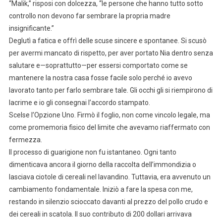
“Malik,” risposi con dolcezza, “le persone che hanno tutto sotto
controllo non devono far sembrare la propria madre
insignificante.”
Deglutì a fatica e offrì delle scuse sincere e spontanee. Si scusò
per avermi mancato di rispetto, per aver portato Nia dentro senza
salutare e—soprattutto—per essersi comportato come se
mantenere la nostra casa fosse facile solo perché io avevo
lavorato tanto per farlo sembrare tale. Gli occhi gli si riempirono di
lacrime e io gli consegnai l’accordo stampato.
Scelse l’Opzione Uno. Firmò il foglio, non come vincolo legale, ma
come promemoria fisico del limite che avevamo riaffermato con
fermezza.
Il processo di guarigione non fu istantaneo. Ogni tanto
dimenticava ancora il giorno della raccolta dell’immondizia o
lasciava ciotole di cereali nel lavandino. Tuttavia, era avvenuto un
cambiamento fondamentale. Iniziò a fare la spesa con me,
restando in silenzio scioccato davanti al prezzo del pollo crudo e
dei cereali in scatola. Il suo contributo di 200 dollari arrivava