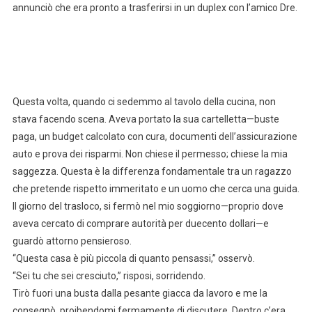
annunciò che era pronto a trasferirsi in un duplex con l’amico Dre.
Questa volta, quando ci sedemmo al tavolo della cucina, non
stava facendo scena. Aveva portato la sua cartelletta—buste
paga, un budget calcolato con cura, documenti dell’assicurazione
auto e prova dei risparmi. Non chiese il permesso; chiese la mia
saggezza. Questa è la differenza fondamentale tra un ragazzo
che pretende rispetto immeritato e un uomo che cerca una guida.
Il giorno del trasloco, si fermò nel mio soggiorno—proprio dove
aveva cercato di comprare autorità per duecento dollari—e
guardò attorno pensieroso.
“Questa casa è più piccola di quanto pensassi,” osservò.
“Sei tu che sei cresciuto,” risposi, sorridendo.
Tirò fuori una busta dalla pesante giacca da lavoro e me la
consegnò, proibendomi fermamente di discutere. Dentro c’era