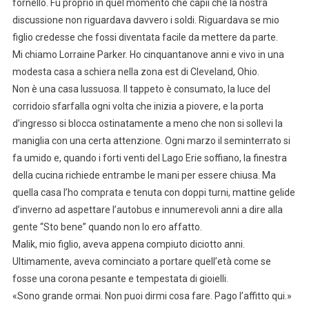
fornello. Fu proprio in quel momento che capii che la nostra
discussione non riguardava davvero i soldi. Riguardava se mio
figlio credesse che fossi diventata facile da mettere da parte.
Mi chiamo Lorraine Parker. Ho cinquantanove anni e vivo in una
modesta casa a schiera nella zona est di Cleveland, Ohio.
Non è una casa lussuosa. Il tappeto è consumato, la luce del
corridoio sfarfalla ogni volta che inizia a piovere, e la porta
d’ingresso si blocca ostinatamente a meno che non si sollevi la
maniglia con una certa attenzione. Ogni marzo il seminterrato si
fa umido e, quando i forti venti del Lago Erie soffiano, la finestra
della cucina richiede entrambe le mani per essere chiusa. Ma
quella casa l’ho comprata e tenuta con doppi turni, mattine gelide
d’inverno ad aspettare l’autobus e innumerevoli anni a dire alla
gente “Sto bene” quando non lo ero affatto.
Malik, mio figlio, aveva appena compiuto diciotto anni.
Ultimamente, aveva cominciato a portare quell’età come se
fosse una corona pesante e tempestata di gioielli.
«Sono grande ormai. Non puoi dirmi cosa fare. Pago l’affitto qui.»