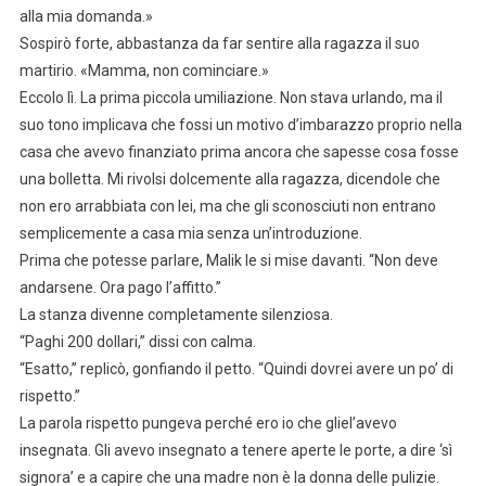
alla mia domanda.»
Sospirò forte, abbastanza da far sentire alla ragazza il suo
martirio. «Mamma, non cominciare.»
Eccolo lì. La prima piccola umiliazione. Non stava urlando, ma il
suo tono implicava che fossi un motivo d’imbarazzo proprio nella
casa che avevo finanziato prima ancora che sapesse cosa fosse
una bolletta. Mi rivolsi dolcemente alla ragazza, dicendole che
non ero arrabbiata con lei, ma che gli sconosciuti non entrano
semplicemente a casa mia senza un’introduzione.
Prima che potesse parlare, Malik le si mise davanti. “Non deve
andarsene. Ora pago l’affitto.”
La stanza divenne completamente silenziosa.
“Paghi 200 dollari,” dissi con calma.
“Esatto,” replicò, gonfiando il petto. “Quindi dovrei avere un po’ di
rispetto.”
La parola rispetto pungeva perché ero io che gliel’avevo
insegnata. Gli avevo insegnato a tenere aperte le porte, a dire ‘sì
signora’ e a capire che una madre non è la donna delle pulizie.