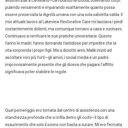
assistenziali a Cleveland—cambiando lenzuola, sollevando corpi,
pulendo versamenti e imparando esattamente quanto possa
essere preservata la dignità umana con una sola salvietta calda. Il
mio attuale lavoro al Lakeview Restorative Care mi lasciava i piedi
costantemente dolenti, ma comunque tornavo a casa e cucinavo.
Continuavo a verificare le sue pratiche universitarie. Questo
fanno le madri: fanno domande fastidiose per impedire che la
vita sorprenda i propri figli. Ma a diciotto anni, Malik iniziò ad
ascoltare voci più forti—gli amici, i social media e un padre
improvvisamente presente che gli diceva che pagare l’affitto
significava poter stabilire le regole.
Quel pomeriggio ero tornata dal centro di assistenza con una
stanchezza profonda che si infila dietro gli occhi—il tipo di
esaurimento che solo il sonno non basta a curare. Mi ero fermata